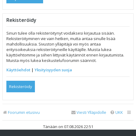
Rekisteröidy
Sinun tulee olla rekisteröitynyt voidaksesi kirjautua sisään.
Rekisteröityminen vie vain hetken, mutta antaa sinulle lisää
mahdollisuuksia. Sivuston ylläpitäjä voi myös antaa
erityisoikeuksia rekisteröityneille käyttäjille. Muista lukea
käyttöehtomme ja siihen liittyvät käytännöt ennen kirjautumista.
Muista myös lukea keskustelufoorumin säännöt.
Käyttöehdot
|
Yksityisyyden suoja
Rekisteröidy
Foorumin etusivu
Viesti Ylläpidolle
UKK
Tänään on 07.08.2026 22:51