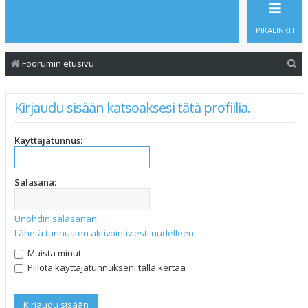
PIKALINKIT
E
Foorumin etusivu
t
s
Kirjaudu sisään katsoaksesi tätä profiilia.
i
Käyttäjätunnus:
Salasana:
Unohdin salasanani
Lähetä tunnusten aktivointiviesti uudelleen
Muista minut
Piilota käyttäjätunnukseni tällä kertaa