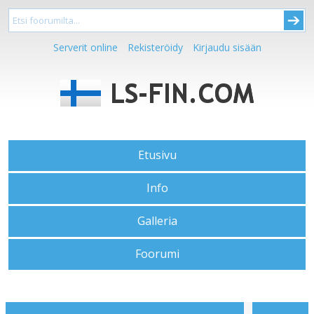
Serverit online
Rekisteröidy
Kirjaudu sisään
Etusivu
Info
Galleria
Foorumi