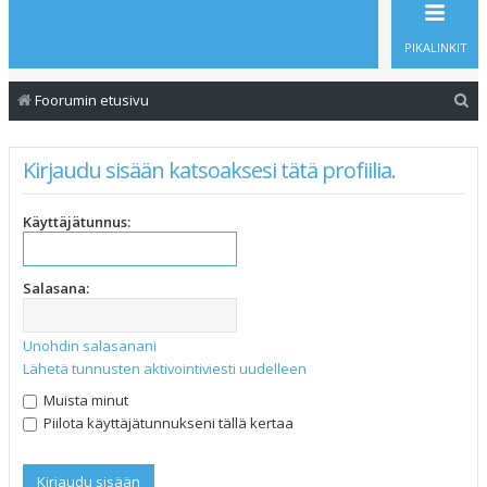
PIKALINKIT
E
Foorumin etusivu
t
s
Kirjaudu sisään katsoaksesi tätä profiilia.
i
Käyttäjätunnus:
Salasana:
Unohdin salasanani
Lähetä tunnusten aktivointiviesti uudelleen
Muista minut
Piilota käyttäjätunnukseni tällä kertaa