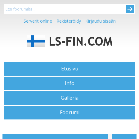
Serverit online
Rekisteröidy
Kirjaudu sisään
Etusivu
Info
Galleria
Foorumi