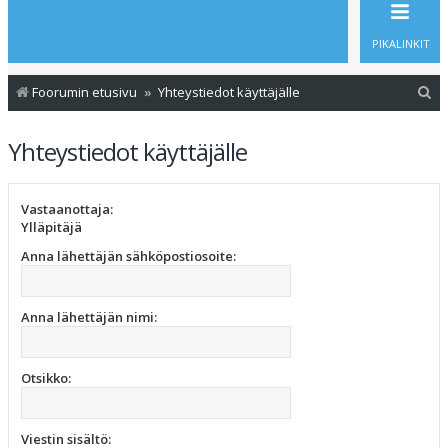
PIKALINKIT
E
Foorumin etusivu
Yhteystiedot käyttäjälle
t
Yhteystiedot käyttäjälle
s
i
Vastaanottaja:
Ylläpitäjä
Anna lähettäjän sähköpostiosoite:
Anna lähettäjän nimi:
Otsikko:
Viestin sisältö: