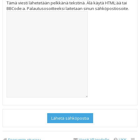
Tämä viesti lähetetään pelkkänä tekstinä. Älä käytä HTML:ää tai
BBCode:a. Palautusosoitteeksi laitetaan sinun sähköpostiosoite.
Foorumin etusivu
Viesti Ylläpidolle
UKK