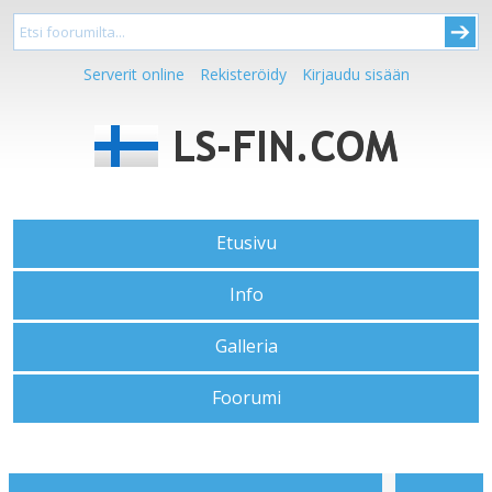
Serverit online
Rekisteröidy
Kirjaudu sisään
Etusivu
Info
Galleria
Foorumi