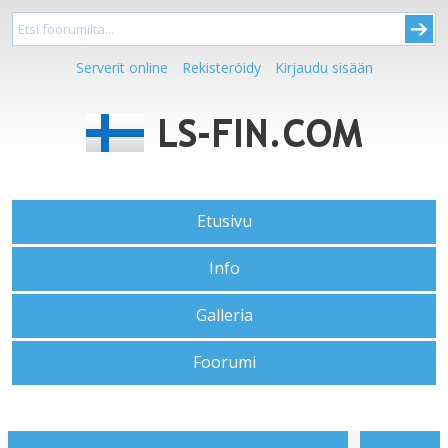
Serverit online
Rekisteröidy
Kirjaudu sisään
Etusivu
Info
Galleria
Foorumi