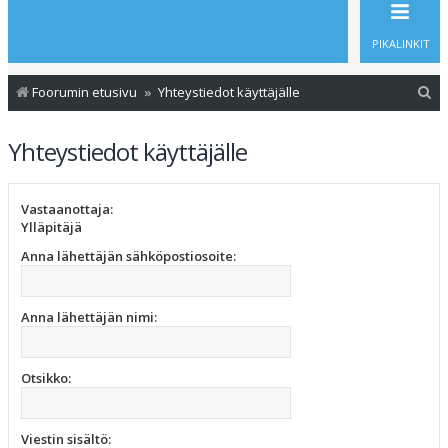
PIKALINKIT
E
Foorumin etusivu
Yhteystiedot käyttäjälle
t
Yhteystiedot käyttäjälle
s
i
Vastaanottaja:
Ylläpitäjä
Anna lähettäjän sähköpostiosoite:
Anna lähettäjän nimi:
Otsikko:
Viestin sisältö: