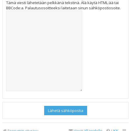
Tämä viesti lähetetään pelkkänä tekstinä. Älä käytä HTML:ää tai
BBCode:a. Palautusosoitteeksi laitetaan sinun sähköpostiosoite.
Foorumin etusivu
Viesti Ylläpidolle
UKK