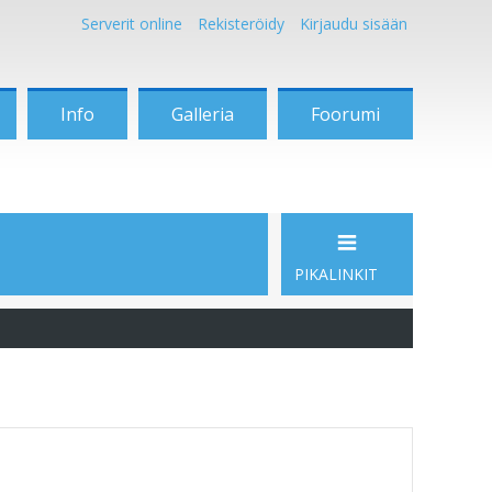
Serverit online
Rekisteröidy
Kirjaudu sisään
Info
Galleria
Foorumi
PIKALINKIT