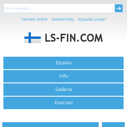
Serverit online
Rekisteröidy
Kirjaudu sisään
Etusivu
Info
Galleria
Foorumi