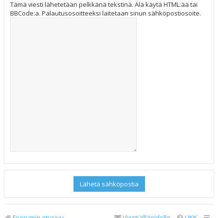
Tämä viesti lähetetään pelkkänä tekstinä. Älä käytä HTML:ää tai
BBCode:a. Palautusosoitteeksi laitetaan sinun sähköpostiosoite.
Foorumin etusivu
Viesti Ylläpidolle
UKK