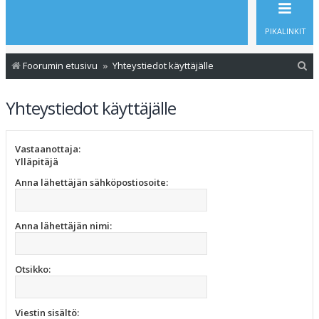
PIKALINKIT
E
Foorumin etusivu
Yhteystiedot käyttäjälle
t
Yhteystiedot käyttäjälle
s
i
Vastaanottaja:
Ylläpitäjä
Anna lähettäjän sähköpostiosoite:
Anna lähettäjän nimi:
Otsikko:
Viestin sisältö: