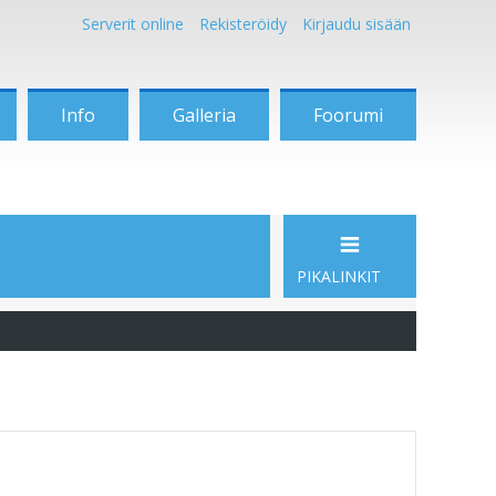
Serverit online
Rekisteröidy
Kirjaudu sisään
Info
Galleria
Foorumi
PIKALINKIT