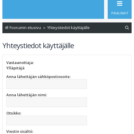
PIKALINKIT
E
Foorumin etusivu
Yhteystiedot käyttäjälle
t
Yhteystiedot käyttäjälle
s
i
Vastaanottaja:
Ylläpitäjä
Anna lähettäjän sähköpostiosoite:
Anna lähettäjän nimi:
Otsikko:
Viestin sisältö: