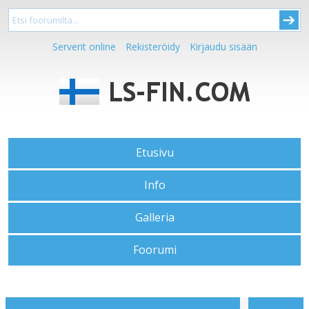
Serverit online
Rekisteröidy
Kirjaudu sisään
Etusivu
Info
Galleria
Foorumi