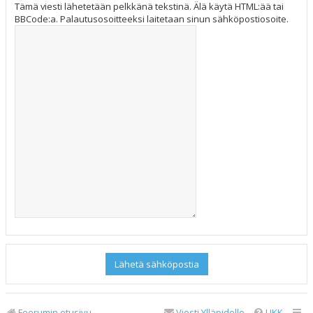
Tämä viesti lähetetään pelkkänä tekstinä. Älä käytä HTML:ää tai
BBCode:a. Palautusosoitteeksi laitetaan sinun sähköpostiosoite.
Foorumin etusivu
Viesti Ylläpidolle
UKK