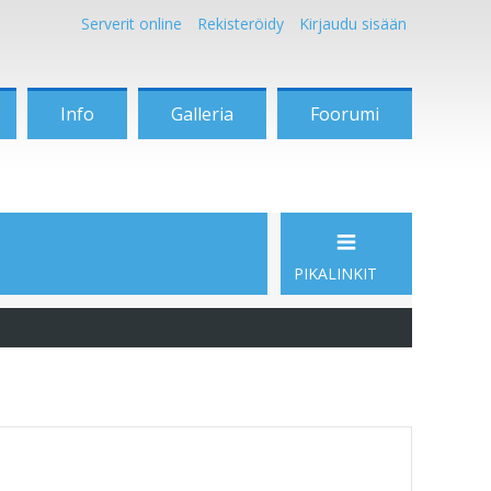
Serverit online
Rekisteröidy
Kirjaudu sisään
Info
Galleria
Foorumi
PIKALINKIT