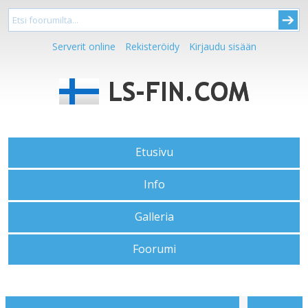
Serverit online
Rekisteröidy
Kirjaudu sisään
Etusivu
Info
Galleria
Foorumi