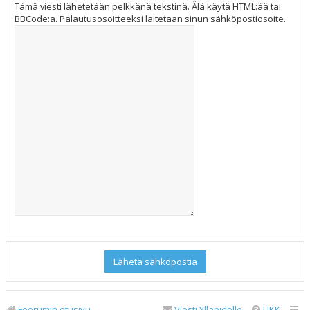
Tämä viesti lähetetään pelkkänä tekstinä. Älä käytä HTML:ää tai
BBCode:a. Palautusosoitteeksi laitetaan sinun sähköpostiosoite.
Foorumin etusivu
Viesti Ylläpidolle
UKK