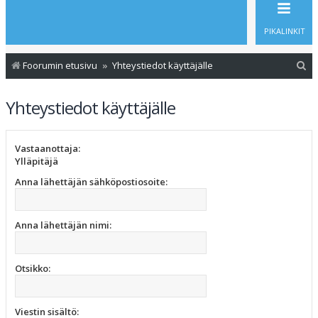
PIKALINKIT
E
Foorumin etusivu
Yhteystiedot käyttäjälle
t
Yhteystiedot käyttäjälle
s
i
Vastaanottaja:
Ylläpitäjä
Anna lähettäjän sähköpostiosoite:
Anna lähettäjän nimi:
Otsikko:
Viestin sisältö: