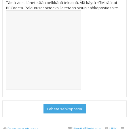
Tämä viesti lähetetään pelkkänä tekstinä. Älä käytä HTML:ää tai
BBCode:a. Palautusosoitteeksi laitetaan sinun sähköpostiosoite.
Foorumin etusivu
Viesti Ylläpidolle
UKK