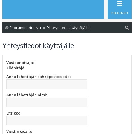
PIKALINKIT
E
Foorumin etusivu
Yhteystiedot käyttäjälle
t
Yhteystiedot käyttäjälle
s
i
Vastaanottaja:
Ylläpitäjä
Anna lähettäjän sähköpostiosoite:
Anna lähettäjän nimi:
Otsikko:
Viestin sisältö: