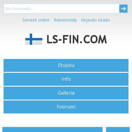
Serverit online
Rekisteröidy
Kirjaudu sisään
Etusivu
Info
Galleria
Foorumi