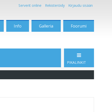
Serverit online
Rekisteröidy
Kirjaudu sisään
Info
Galleria
Foorumi
PIKALINKIT