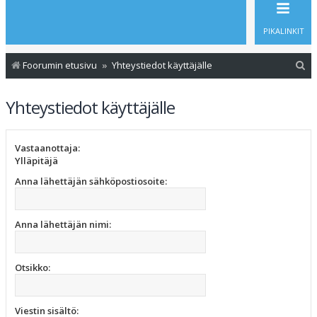
PIKALINKIT
E
Foorumin etusivu
Yhteystiedot käyttäjälle
t
Yhteystiedot käyttäjälle
s
i
Vastaanottaja:
Ylläpitäjä
Anna lähettäjän sähköpostiosoite:
Anna lähettäjän nimi:
Otsikko:
Viestin sisältö: