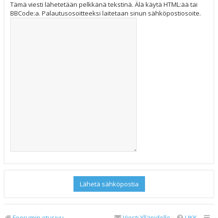
Tämä viesti lähetetään pelkkänä tekstinä. Älä käytä HTML:ää tai
BBCode:a. Palautusosoitteeksi laitetaan sinun sähköpostiosoite.
Foorumin etusivu
Viesti Ylläpidolle
UKK