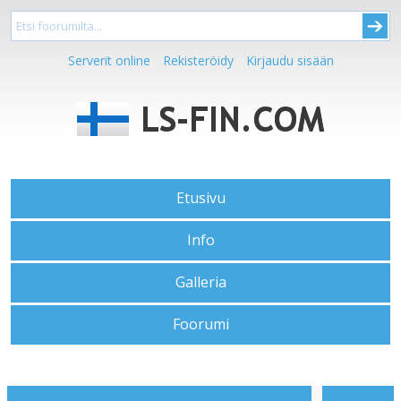
Serverit online
Rekisteröidy
Kirjaudu sisään
Etusivu
Info
Galleria
Foorumi