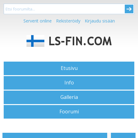
Serverit online
Rekisteröidy
Kirjaudu sisään
Etusivu
Info
Galleria
Foorumi