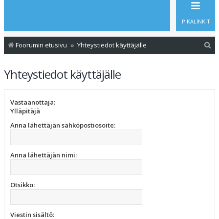
PIKALINKIT
E
Foorumin etusivu
Yhteystiedot käyttäjälle
t
Yhteystiedot käyttäjälle
s
i
Vastaanottaja:
Ylläpitäjä
Anna lähettäjän sähköpostiosoite:
Anna lähettäjän nimi:
Otsikko:
Viestin sisältö: