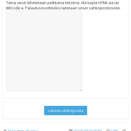
Tämä viesti lähetetään pelkkänä tekstinä. Älä käytä HTML:ää tai
BBCode:a. Palautusosoitteeksi laitetaan sinun sähköpostiosoite.
Foorumin etusivu
Viesti Ylläpidolle
UKK