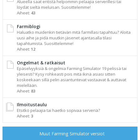
Alueella saat entistä helpommin pelaajia serverillesi tai
löydät sieltä mieluisan. Suosittelemme!
Aiheet:
43
Farmiblogi
Haluatko muidenkin tietävän mitä farmillasi tapahtuu? Aloita
uusi aihe ja pidä muutkin jäsenet ajantasalla tilasi
tapahtumista. Suosittelemme!
Aiheet:
12
Ongelmat & ratkaisut
Epäselvyyksiä & ongelmia Farming Simulator 19 pelissä tai
yleisesti? Kysy rohkeasti pois mitä ikinä asiasi sitten
koskeekaan sillä pelin asiantuntevat vastaavat & auttavat
mielellään.
Aiheet:
83
Ilmoitustaulu
Etsitkö pelaajia tai haetko sopivaa serveriä?
Aiheet:
3
Muut Farming Simulator versiot