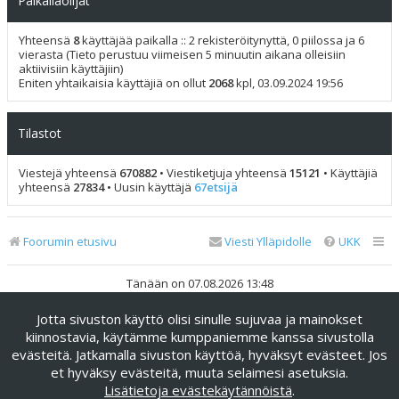
Paikallaolijat
Yhteensä
8
käyttäjää paikalla :: 2 rekisteröitynyttä, 0 piilossa ja 6
vierasta (Tieto perustuu viimeisen 5 minuutin aikana olleisiin
aktiivisiin käyttäjiin)
Eniten yhtaikaisia käyttäjiä on ollut
2068
kpl, 03.09.2024 19:56
Tilastot
Viestejä yhteensä
670882
• Viestiketjuja yhteensä
15121
• Käyttäjiä
yhteensä
27834
• Uusin käyttäjä
67etsijä
Foorumin etusivu
Viesti Ylläpidolle
UKK
Tänään on 07.08.2026 13:48
Jotta sivuston käyttö olisi sinulle sujuvaa ja mainokset
Keskustelufoorumin ohjelmisto
phpBB
® Forum Software ©
phpBB Limited
kiinnostavia, käytämme kumppaniemme kanssa sivustolla
evästeitä. Jatkamalla sivuston käyttöä, hyväksyt evästeet. Jos
Käännös: phpBB Suomi (lurttinen, harritapio, Pettis)
et hyväksy evästeitä, muuta selaimesi asetuksia.
phpBB Metro Theme by
PixelGoose Studio
Lisätietoja evästekäytännöistä
.
Yksityisyys
|
Ehdot