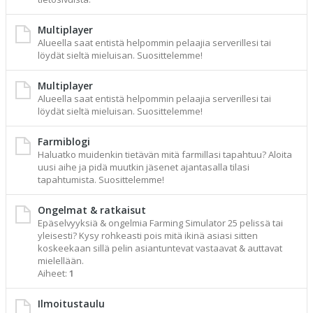
Multiplayer
Alueella saat entistä helpommin pelaajia serverillesi tai
löydät sieltä mieluisan. Suosittelemme!
Multiplayer
Alueella saat entistä helpommin pelaajia serverillesi tai
löydät sieltä mieluisan. Suosittelemme!
Farmiblogi
Haluatko muidenkin tietävän mitä farmillasi tapahtuu? Aloita
uusi aihe ja pidä muutkin jäsenet ajantasalla tilasi
tapahtumista. Suosittelemme!
Ongelmat & ratkaisut
Epäselvyyksiä & ongelmia Farming Simulator 25 pelissä tai
yleisesti? Kysy rohkeasti pois mitä ikinä asiasi sitten
koskeekaan sillä pelin asiantuntevat vastaavat & auttavat
mielellään.
Aiheet:
1
Ilmoitustaulu