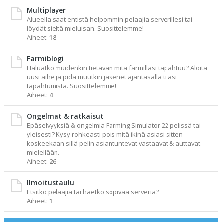
Multiplayer
Alueella saat entistä helpommin pelaajia serverillesi tai
löydät sieltä mieluisan. Suosittelemme!
Aiheet:
18
Farmiblogi
Haluatko muidenkin tietävän mitä farmillasi tapahtuu? Aloita
uusi aihe ja pidä muutkin jäsenet ajantasalla tilasi
tapahtumista. Suosittelemme!
Aiheet:
4
Ongelmat & ratkaisut
Epäselvyyksiä & ongelmia Farming Simulator 22 pelissä tai
yleisesti? Kysy rohkeasti pois mitä ikinä asiasi sitten
koskeekaan sillä pelin asiantuntevat vastaavat & auttavat
mielellään.
Aiheet:
26
Ilmoitustaulu
Etsitkö pelaajia tai haetko sopivaa serveriä?
Aiheet:
1