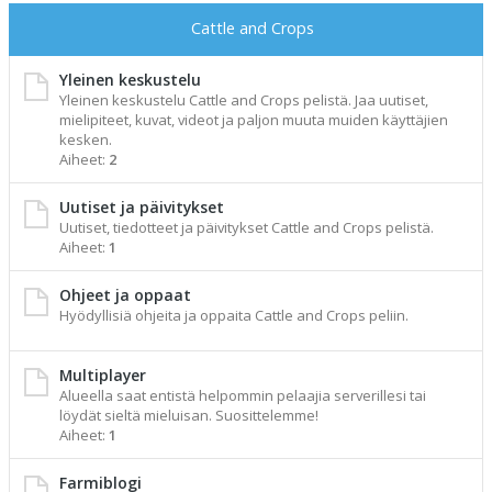
Cattle and Crops
Yleinen keskustelu
Yleinen keskustelu Cattle and Crops pelistä. Jaa uutiset,
mielipiteet, kuvat, videot ja paljon muuta muiden käyttäjien
kesken.
Aiheet:
2
Uutiset ja päivitykset
Uutiset, tiedotteet ja päivitykset Cattle and Crops pelistä.
Aiheet:
1
Ohjeet ja oppaat
Hyödyllisiä ohjeita ja oppaita Cattle and Crops peliin.
Multiplayer
Alueella saat entistä helpommin pelaajia serverillesi tai
löydät sieltä mieluisan. Suosittelemme!
Aiheet:
1
Farmiblogi