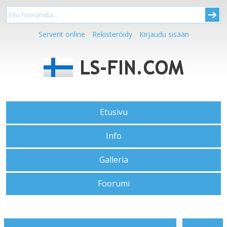
Serverit online
Rekisteröidy
Kirjaudu sisään
Etusivu
Info
Galleria
Foorumi