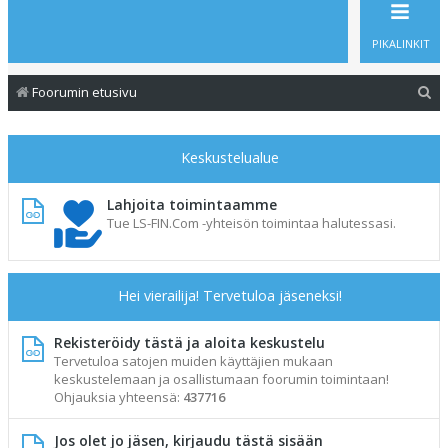
PIKALINKIT
E
Foorumin etusivu
t
s
Keskustelualue
i
Lahjoita toimintaamme
Tue LS-FIN.Com -yhteisön toimintaa halutessasi.
Hei vierailija! Tervetuloa jäseneksi!
Rekisteröidy tästä ja aloita keskustelu
Tervetuloa satojen muiden käyttäjien mukaan
keskustelemaan ja osallistumaan foorumin toimintaan!
Ohjauksia yhteensä:
437716
Jos olet jo jäsen, kirjaudu tästä sisään