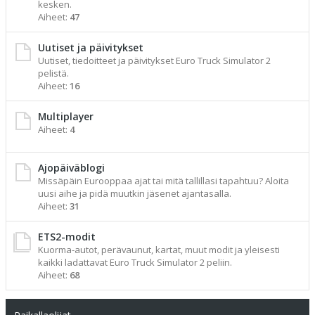
kesken.
Aiheet:
47
Uutiset ja päivitykset
Uutiset, tiedoitteet ja päivitykset Euro Truck Simulator 2
pelistä.
Aiheet:
16
Multiplayer
Aiheet:
4
Ajopäiväblogi
Missäpäin Eurooppaa ajat tai mitä tallillasi tapahtuu? Aloita
uusi aihe ja pidä muutkin jäsenet ajantasalla.
Aiheet:
31
ETS2-modit
Kuorma-autot, perävaunut, kartat, muut modit ja yleisesti
kaikki ladattavat Euro Truck Simulator 2 peliin.
Aiheet:
68