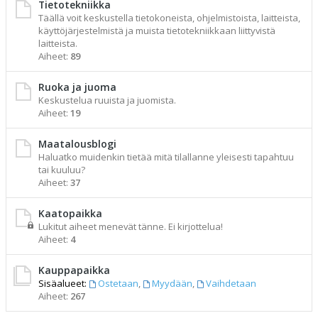
Tietotekniikka
Täällä voit keskustella tietokoneista, ohjelmistoista, laitteista,
käyttöjärjestelmistä ja muista tietotekniikkaan liittyvistä
laitteista.
Aiheet:
89
Ruoka ja juoma
Keskustelua ruuista ja juomista.
Aiheet:
19
Maatalousblogi
Haluatko muidenkin tietää mitä tilallanne yleisesti tapahtuu
tai kuuluu?
Aiheet:
37
Kaatopaikka
Lukitut aiheet menevät tänne. Ei kirjottelua!
Aiheet:
4
Kauppapaikka
Sisäalueet:
Ostetaan
,
Myydään
,
Vaihdetaan
Aiheet:
267