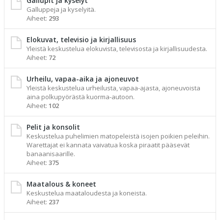
Gallupit ja kyselyt
Galluppeja ja kyselyitä.
Aiheet:
293
Elokuvat, televisio ja kirjallisuus
Yleistä keskustelua elokuvista, televisosta ja kirjallisuudesta.
Aiheet:
72
Urheilu, vapaa-aika ja ajoneuvot
Yleistä keskustelua urheilusta, vapaa-ajasta, ajoneuvoista
aina polkupyörästä kuorma-autoon.
Aiheet:
102
Pelit ja konsolit
Keskustelua puhelimien matopeleistä isojen poikien peleihin.
Warettajat ei kannata vaivatua koska piraatit pääsevät
banaanisaarille.
Aiheet:
375
Maatalous & koneet
Keskustelua maataloudesta ja koneista.
Aiheet:
237