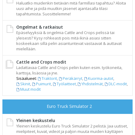
Haluatko muidenkin tietävän mitä farmillasi tapahtuu? Aloita
uusi aihe ja pidä muutkin jäsenet ajantasalla tilasi
tapahtumista. Suosittelemme!
Ongelmat & ratkaisut
Epäselvyyksiä & ongelmia Cattle and Crops pelissä tai
yleisesti? Kysy rohkeasti pois mitä ikinä asiasi sitten
koskeekaan sillä pelin asiantuntevat vastaavat & auttavat
mielellään.
Cattle and Crops modit
Ladattavaa Cattle and Crops peliin kuten esim. työkoneita,
karttoja, lisäosia ja jne.
Sisäalueet:
Traktorit
,
Peräkärryt
,
Kuorma-autot
,
Skinit
,
Puimurit
,
Työlaitteet
,
Yhdistelmät
,
DLC-modit
,
Muut modit
Euro Truck Simulator 2
Yleinen keskustelu
Yleinen keskustelu Euro Truck Simulator 2 pelistä. Jaa uutiset,
mielipiteet, kuvat, videot ja paljon muuta muiden käyttäjien