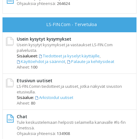
Ohjauksia yhteensä:
264624
LS-FIN.Com - Tervetuloa
Usein kysytyt kysymykset
Usein kysytyt kysymykset ja vastaukset LS-FIN.Com
palvelusta.
Sisäalueet:
Tiedotteet ja kyselyt käyttäjille
,
Käyttöehdot ja säännöt
,
Palaute ja kehitysideat
Aiheet:
100
Etusivun uutiset
LS-FIN.Comin tiedotteet ja uutiset, jotka näkyvät sivuston
etusivulla.
Sisäalue:
Arkistoidut uutiset
Aiheet:
80
Chat
Tule keskustelemaan helposti selaimella kanavalle #ls-fin
Qnetissä.
Ohjauksia yhteensä:
134908