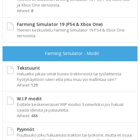
ja Xbox One versioista.
Aiheet:
8
Farming Simulator 19 (PS4 & Xbox One)
Yleinen keskustelu Farming Simulator 19 PS4 & Xbox One
versioista.
Farming Simulator - Modit
Tekstuurit
Haluatko jakaa omat kuvasi traktoreista tai työlaitteista
hyötykäyttöön siten että joku muu voi mallintaa sen?
Aiheet:
129
W.I.P modit
Esittele keskeneräiset WIP modisi. Esimerkiksi jos haluat
saada ideoita ja palautetta.
Aiheet:
488
Pyynnöt
Puuttuuko joku haluamasi traktori tai työkone, mutta et osaa