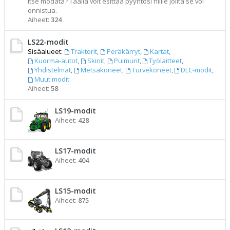
itse modata? Täällä voit esittää pyyntösi niille joilta se voi
onnistua.
Aiheet:
324
LS22-modit
Sisäalueet:
Traktorit
,
Peräkärryt
,
Kartat
,
Kuorma-autot
,
Skinit
,
Puimurit
,
Työlaitteet
,
Yhdistelmät
,
Metsäkoneet
,
Turvekoneet
,
DLC-modit
,
Muut modit
Aiheet:
58
LS19-modit
Aiheet:
428
LS17-modit
Aiheet:
404
LS15-modit
Aiheet:
875