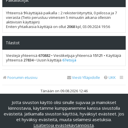
Paikallaolijat
Yhteensä
9
käyttäjää paikalla :: 2 rekisteröitynyttä, 0 piilossa ja 7
vierasta (Tieto perustuu viimeisen 5 minuutin aikana olleisiin
aktiivisiin käyttäjiin)
Eniten yhtaikaisia käyttäjiä on ollut
2068
kpl, 03.09.2024 19:56
Tilastot
Viestejä yhteensä
670882
• Viestiketjuja yhteensä
15121
• Käyttäjiä
yhteensä
27834
• Uusin käyttäjä
67etsijä
Foorumin etusivu
Viesti Ylläpidolle
UKK
Tänään on 09.08.2026 12:46
Jotta sivuston käyttö olisi sinulle sujuvaa ja mainokset
Keskustelufoorumin ohjelmisto
phpBB
® Forum Software ©
phpBB Limited
kiinnostavia, käytämme kumppaniemme kanssa sivustolla
evästeitä. Jatkamalla sivuston käyttöä, hyväksyt evästeet. Jos
Käännös: phpBB Suomi (lurttinen, harritapio, Pettis)
et hyväksy evästeitä, muuta selaimesi asetuksia.
phpBB Metro Theme by
PixelGoose Studio
Lisätietoja evästekäytännöistä
.
Yksityisyys
|
Ehdot