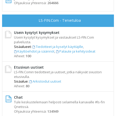
Ohjauksia yhteensä:
264666
LS-FIN.Com - Tervetuloa
Usein kysytyt kysymykset
Usein kysytyt kysymykset ja vastaukset LS-FIN.Com
palvelusta.
Sisäalueet:
Tiedotteet ja kyselyt käyttäjille
,
Käyttöehdot ja säännöt
,
Palaute ja kehitysideat
Aiheet:
100
Etusivun uutiset
LS-FIN.Comin tiedotteet ja uutiset, jotka näkyvät sivuston
etusivulla.
Sisäalue:
Arkistoidut uutiset
Aiheet:
80
Chat
Tule keskustelemaan helposti selaimella kanavalle #ls-fin
Qnetissä.
Ohjauksia yhteensä:
134949