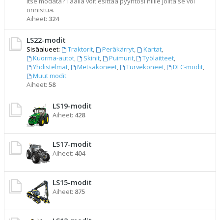
itse modata? Täällä voit esittää pyyntösi niille joilta se voi
onnistua.
Aiheet:
324
LS22-modit
Sisäalueet:
Traktorit
,
Peräkärryt
,
Kartat
,
Kuorma-autot
,
Skinit
,
Puimurit
,
Työlaitteet
,
Yhdistelmät
,
Metsäkoneet
,
Turvekoneet
,
DLC-modit
,
Muut modit
Aiheet:
58
LS19-modit
Aiheet:
428
LS17-modit
Aiheet:
404
LS15-modit
Aiheet:
875