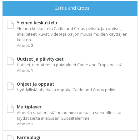
Cattle and Crops
Yleinen keskustelu
Yleinen keskustelu Cattle and Crops pelistä. Jaa uutiset,
mielipiteet, kuvat, videot ja paljon muuta muiden käyttäjien
kesken.
Aiheet:
2
Uutiset ja päivitykset
Uutiset, tiedotteet ja päivitykset Cattle and Crops pelistä.
Aiheet:
1
Ohjeet ja oppaat
Hyödyllisiä ohjeita ja oppaita Cattle and Crops peliin.
Multiplayer
Alueella saat entistä helpommin pelaajia serverillesi tai
löydät sieltä mieluisan. Suosittelemme!
Aiheet:
1
Farmiblogi