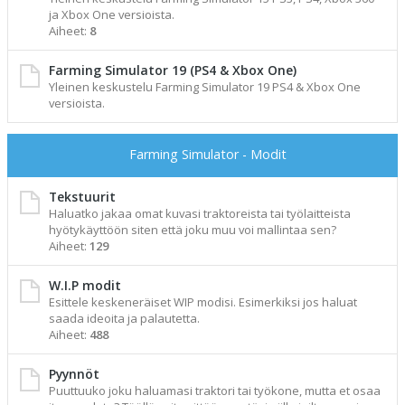
ja Xbox One versioista.
Aiheet:
8
Farming Simulator 19 (PS4 & Xbox One)
Yleinen keskustelu Farming Simulator 19 PS4 & Xbox One
versioista.
Farming Simulator - Modit
Tekstuurit
Haluatko jakaa omat kuvasi traktoreista tai työlaitteista
hyötykäyttöön siten että joku muu voi mallintaa sen?
Aiheet:
129
W.I.P modit
Esittele keskeneräiset WIP modisi. Esimerkiksi jos haluat
saada ideoita ja palautetta.
Aiheet:
488
Pyynnöt
Puuttuuko joku haluamasi traktori tai työkone, mutta et osaa