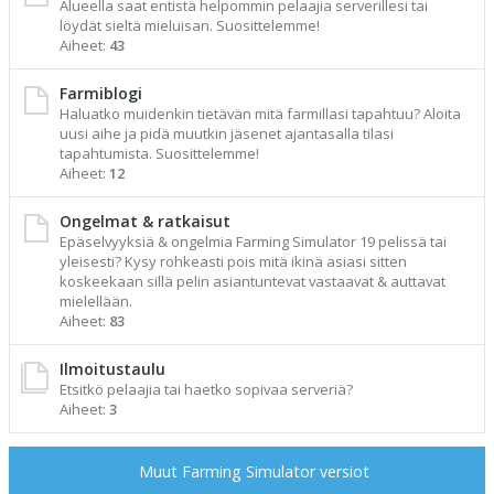
Alueella saat entistä helpommin pelaajia serverillesi tai
löydät sieltä mieluisan. Suosittelemme!
Aiheet:
43
Farmiblogi
Haluatko muidenkin tietävän mitä farmillasi tapahtuu? Aloita
uusi aihe ja pidä muutkin jäsenet ajantasalla tilasi
tapahtumista. Suosittelemme!
Aiheet:
12
Ongelmat & ratkaisut
Epäselvyyksiä & ongelmia Farming Simulator 19 pelissä tai
yleisesti? Kysy rohkeasti pois mitä ikinä asiasi sitten
koskeekaan sillä pelin asiantuntevat vastaavat & auttavat
mielellään.
Aiheet:
83
Ilmoitustaulu
Etsitkö pelaajia tai haetko sopivaa serveriä?
Aiheet:
3
Muut Farming Simulator versiot