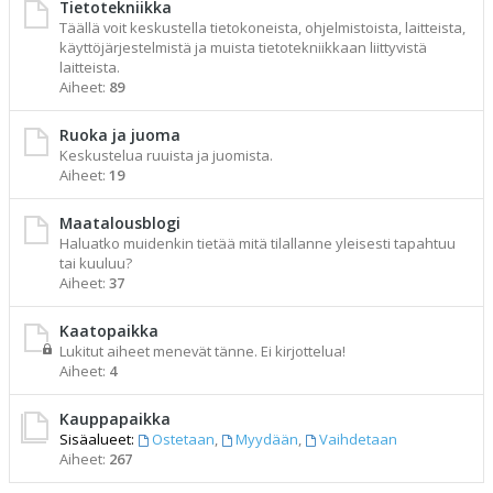
Tietotekniikka
Täällä voit keskustella tietokoneista, ohjelmistoista, laitteista,
käyttöjärjestelmistä ja muista tietotekniikkaan liittyvistä
laitteista.
Aiheet:
89
Ruoka ja juoma
Keskustelua ruuista ja juomista.
Aiheet:
19
Maatalousblogi
Haluatko muidenkin tietää mitä tilallanne yleisesti tapahtuu
tai kuuluu?
Aiheet:
37
Kaatopaikka
Lukitut aiheet menevät tänne. Ei kirjottelua!
Aiheet:
4
Kauppapaikka
Sisäalueet:
Ostetaan
,
Myydään
,
Vaihdetaan
Aiheet:
267