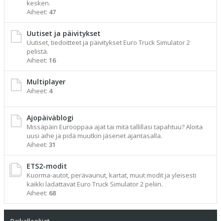
kesken.
Aiheet:
47
Uutiset ja päivitykset
Uutiset, tiedoitteet ja päivitykset Euro Truck Simulator 2
pelistä.
Aiheet:
16
Multiplayer
Aiheet:
4
Ajopäiväblogi
Missäpäin Eurooppaa ajat tai mitä tallillasi tapahtuu? Aloita
uusi aihe ja pidä muutkin jäsenet ajantasalla.
Aiheet:
31
ETS2-modit
Kuorma-autot, perävaunut, kartat, muut modit ja yleisesti
kaikki ladattavat Euro Truck Simulator 2 peliin.
Aiheet:
68