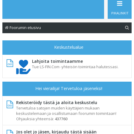
PIKALINKIT
E
Foorumin etusivu
t
s
Keskustelualue
i
Lahjoita toimintaamme
Tue LS-FIN.Com -yhteisön toimintaa halutessasi.
Hei vierailija! Tervetuloa jäseneksi!
Rekisteröidy tästä ja aloita keskustelu
Tervetuloa satojen muiden käyttäjien mukaan
keskustelemaan ja osallistumaan foorumin toimintaan!
Ohjauksia yhteensä:
437760
Jos olet jo jäsen, kirjaudu tästä sisään