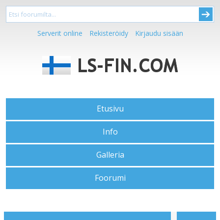
Serverit online
Rekisteröidy
Kirjaudu sisään
Etusivu
Info
Galleria
Foorumi