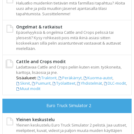
Haluatko muidenkin tietävän mitä farmillasi tapahtuu? Aloita
uusi aihe ja pidä muutkin jäsenet ajantasalla tilasi
tapahtumista. Suosittelemme!
Ongelmat & ratkaisut
Epäselvyyksiä & ongelmia Cattle and Crops pelissä tai
yleisesti? Kysy rohkeasti pois mitä ikinä asiasi sitten
koskeekaan sillä pelin asiantuntevat vastaavat & auttavat
mielellään.
Cattle and Crops modit
Ladattavaa Cattle and Crops peliin kuten esim. työkoneita,
karttoja, lisäosia ja jne.
Sisäalueet:
Traktorit
,
Peräkärryt
,
Kuorma-autot
,
Skinit
,
Puimurit
,
Työlaitteet
,
Yhdistelmät
,
DLC-modit
,
Muut modit
Euro Truck Simulator 2
Yleinen keskustelu
Yleinen keskustelu Euro Truck Simulator 2 pelistä. Jaa uutiset,
mielipiteet, kuvat, videot ja paljon muuta muiden käyttäjien