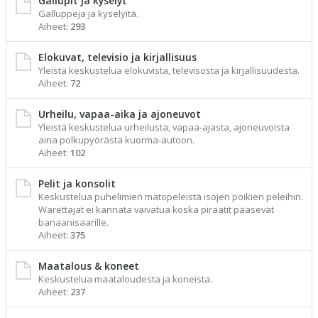
Gallupit ja kyselyt
Galluppeja ja kyselyitä.
Aiheet:
293
Elokuvat, televisio ja kirjallisuus
Yleistä keskustelua elokuvista, televisosta ja kirjallisuudesta.
Aiheet:
72
Urheilu, vapaa-aika ja ajoneuvot
Yleistä keskustelua urheilusta, vapaa-ajasta, ajoneuvoista
aina polkupyörästä kuorma-autoon.
Aiheet:
102
Pelit ja konsolit
Keskustelua puhelimien matopeleistä isojen poikien peleihin.
Warettajat ei kannata vaivatua koska piraatit pääsevät
banaanisaarille.
Aiheet:
375
Maatalous & koneet
Keskustelua maataloudesta ja koneista.
Aiheet:
237