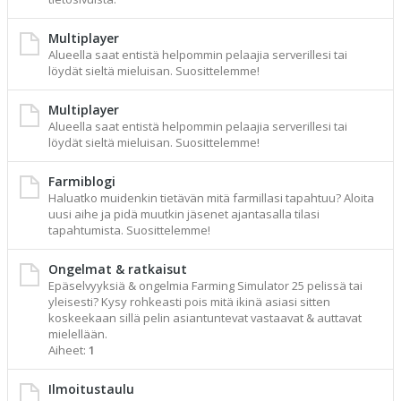
Multiplayer
Alueella saat entistä helpommin pelaajia serverillesi tai
löydät sieltä mieluisan. Suosittelemme!
Multiplayer
Alueella saat entistä helpommin pelaajia serverillesi tai
löydät sieltä mieluisan. Suosittelemme!
Farmiblogi
Haluatko muidenkin tietävän mitä farmillasi tapahtuu? Aloita
uusi aihe ja pidä muutkin jäsenet ajantasalla tilasi
tapahtumista. Suosittelemme!
Ongelmat & ratkaisut
Epäselvyyksiä & ongelmia Farming Simulator 25 pelissä tai
yleisesti? Kysy rohkeasti pois mitä ikinä asiasi sitten
koskeekaan sillä pelin asiantuntevat vastaavat & auttavat
mielellään.
Aiheet:
1
Ilmoitustaulu