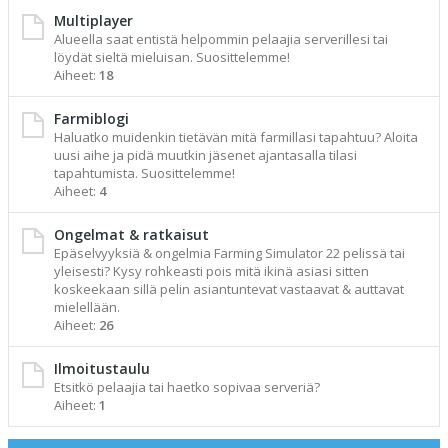
Multiplayer
Alueella saat entistä helpommin pelaajia serverillesi tai
löydät sieltä mieluisan. Suosittelemme!
Aiheet:
18
Farmiblogi
Haluatko muidenkin tietävän mitä farmillasi tapahtuu? Aloita
uusi aihe ja pidä muutkin jäsenet ajantasalla tilasi
tapahtumista. Suosittelemme!
Aiheet:
4
Ongelmat & ratkaisut
Epäselvyyksiä & ongelmia Farming Simulator 22 pelissä tai
yleisesti? Kysy rohkeasti pois mitä ikinä asiasi sitten
koskeekaan sillä pelin asiantuntevat vastaavat & auttavat
mielellään.
Aiheet:
26
Ilmoitustaulu
Etsitkö pelaajia tai haetko sopivaa serveriä?
Aiheet:
1