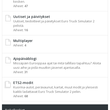
kesken.
Aiheet:
47
Uutiset ja päivitykset
Uutiset, tiedoitteet ja päivitykset Euro Truck Simulator 2
pelistä.
Aiheet:
16
Multiplayer
Aiheet:
4
Ajopäiväblogi
Missäpäin Eurooppaa ajat tai mitä tallillasi tapahtuu? Aloita
uusi aihe ja pidä muutkin jäsenet ajantasalla.
Aiheet:
31
ETS2-modit
Kuorma-autot, perävaunut, kartat, muut modit ja yleisesti
kaikki ladattavat Euro Truck Simulator 2 peliin.
Aiheet:
68