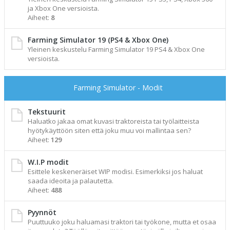
ja Xbox One versioista.
Aiheet:
8
Farming Simulator 19 (PS4 & Xbox One)
Yleinen keskustelu Farming Simulator 19 PS4 & Xbox One
versioista.
Farming Simulator - Modit
Tekstuurit
Haluatko jakaa omat kuvasi traktoreista tai työlaitteista
hyötykäyttöön siten että joku muu voi mallintaa sen?
Aiheet:
129
W.I.P modit
Esittele keskeneräiset WIP modisi. Esimerkiksi jos haluat
saada ideoita ja palautetta.
Aiheet:
488
Pyynnöt
Puuttuuko joku haluamasi traktori tai työkone, mutta et osaa