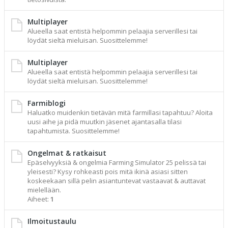
Multiplayer
Alueella saat entistä helpommin pelaajia serverillesi tai
löydät sieltä mieluisan. Suosittelemme!
Multiplayer
Alueella saat entistä helpommin pelaajia serverillesi tai
löydät sieltä mieluisan. Suosittelemme!
Farmiblogi
Haluatko muidenkin tietävän mitä farmillasi tapahtuu? Aloita
uusi aihe ja pidä muutkin jäsenet ajantasalla tilasi
tapahtumista. Suosittelemme!
Ongelmat & ratkaisut
Epäselvyyksiä & ongelmia Farming Simulator 25 pelissä tai
yleisesti? Kysy rohkeasti pois mitä ikinä asiasi sitten
koskeekaan sillä pelin asiantuntevat vastaavat & auttavat
mielellään.
Aiheet:
1
Ilmoitustaulu