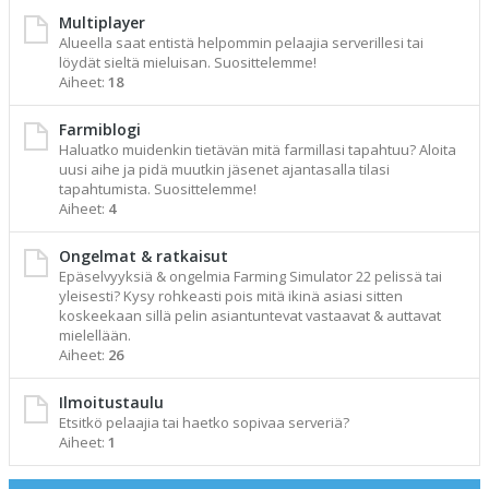
Multiplayer
Alueella saat entistä helpommin pelaajia serverillesi tai
löydät sieltä mieluisan. Suosittelemme!
Aiheet:
18
Farmiblogi
Haluatko muidenkin tietävän mitä farmillasi tapahtuu? Aloita
uusi aihe ja pidä muutkin jäsenet ajantasalla tilasi
tapahtumista. Suosittelemme!
Aiheet:
4
Ongelmat & ratkaisut
Epäselvyyksiä & ongelmia Farming Simulator 22 pelissä tai
yleisesti? Kysy rohkeasti pois mitä ikinä asiasi sitten
koskeekaan sillä pelin asiantuntevat vastaavat & auttavat
mielellään.
Aiheet:
26
Ilmoitustaulu
Etsitkö pelaajia tai haetko sopivaa serveriä?
Aiheet:
1