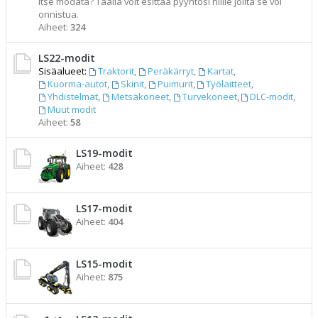
itse modata? Täällä voit esittää pyyntösi niille joilta se voi
onnistua.
Aiheet:
324
LS22-modit
Sisäalueet:
Traktorit
,
Peräkärryt
,
Kartat
,
Kuorma-autot
,
Skinit
,
Puimurit
,
Työlaitteet
,
Yhdistelmät
,
Metsäkoneet
,
Turvekoneet
,
DLC-modit
,
Muut modit
Aiheet:
58
LS19-modit
Aiheet:
428
LS17-modit
Aiheet:
404
LS15-modit
Aiheet:
875