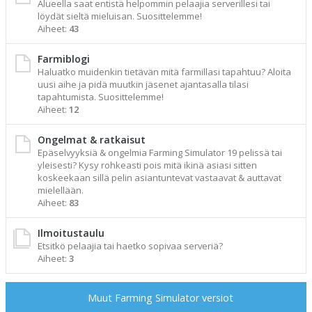
Alueella saat entistä helpommin pelaajia serverillesi tai
löydät sieltä mieluisan. Suosittelemme!
Aiheet:
43
Farmiblogi
Haluatko muidenkin tietävän mitä farmillasi tapahtuu? Aloita
uusi aihe ja pidä muutkin jäsenet ajantasalla tilasi
tapahtumista. Suosittelemme!
Aiheet:
12
Ongelmat & ratkaisut
Epäselvyyksiä & ongelmia Farming Simulator 19 pelissä tai
yleisesti? Kysy rohkeasti pois mitä ikinä asiasi sitten
koskeekaan sillä pelin asiantuntevat vastaavat & auttavat
mielellään.
Aiheet:
83
Ilmoitustaulu
Etsitkö pelaajia tai haetko sopivaa serveriä?
Aiheet:
3
Muut Farming Simulator versiot