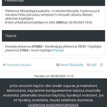
Paikallaolijat
Yhteensä
10
käyttäjää paikalla :: 2 rekisteröitynyttä, 0 piilossa ja 8
vierasta (Tieto perustuu viimeisen 5 minuutin aikana olleisiin
aktiivisiin käyttäjiin)
Eniten yhtaikaisia käyttäjiä on ollut
2068
kpl, 03.09.2024 19:56
Tilastot
Viestejä yhteensä
670882
• Viestiketjuja yhteensä
15121
• Käyttäjiä
yhteensä
27834
• Uusin käyttäjä
67etsijä
Foorumin etusivu
Viesti Ylläpidolle
UKK
Tänään on 08.08.2026 17:13
Jotta sivuston käyttö olisi sinulle sujuvaa ja mainokset
Keskustelufoorumin ohjelmisto
phpBB
® Forum Software ©
phpBB Limited
kiinnostavia, käytämme kumppaniemme kanssa sivustolla
evästeitä. Jatkamalla sivuston käyttöä, hyväksyt evästeet. Jos
Käännös: phpBB Suomi (lurttinen, harritapio, Pettis)
et hyväksy evästeitä, muuta selaimesi asetuksia.
phpBB Metro Theme by
PixelGoose Studio
Lisätietoja evästekäytännöistä
.
Yksityisyys
|
Ehdot