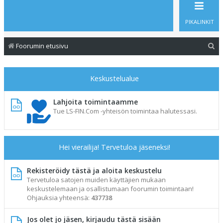
PIKALINKIT
E
Foorumin etusivu
t
s
Keskustelualue
i
Lahjoita toimintaamme
Tue LS-FIN.Com -yhteisön toimintaa halutessasi.
Hei vierailija! Tervetuloa jäseneksi!
Rekisteröidy tästä ja aloita keskustelu
Tervetuloa satojen muiden käyttäjien mukaan
keskustelemaan ja osallistumaan foorumin toimintaan!
Ohjauksia yhteensä:
437738
Jos olet jo jäsen, kirjaudu tästä sisään