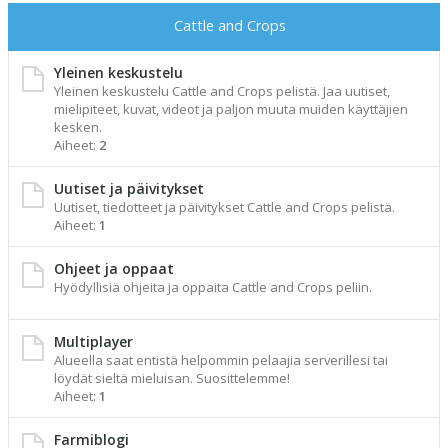
Cattle and Crops
Yleinen keskustelu
Yleinen keskustelu Cattle and Crops pelistä. Jaa uutiset,
mielipiteet, kuvat, videot ja paljon muuta muiden käyttäjien
kesken.
Aiheet:
2
Uutiset ja päivitykset
Uutiset, tiedotteet ja päivitykset Cattle and Crops pelistä.
Aiheet:
1
Ohjeet ja oppaat
Hyödyllisiä ohjeita ja oppaita Cattle and Crops peliin.
Multiplayer
Alueella saat entistä helpommin pelaajia serverillesi tai
löydät sieltä mieluisan. Suosittelemme!
Aiheet:
1
Farmiblogi