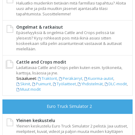
Haluatko muidenkin tietävän mitä farmillasi tapahtuu? Aloita
uusi aihe ja pidä muutkin jäsenet ajantasalla tilasi
tapahtumista. Suosittelemme!
Ongelmat & ratkaisut
Epäselvyyksiä & ongelmia Cattle and Crops pelissä tai
yleisesti? Kysy rohkeasti pois mitä ikinä asiasi sitten
koskeekaan sillä pelin asiantuntevat vastaavat & auttavat
mielellään.
Cattle and Crops modit
Ladattavaa Cattle and Crops peliin kuten esim. työkoneita,
karttoja, lisäosia ja jne.
Sisäalueet:
Traktorit
,
Peräkärryt
,
Kuorma-autot
,
Skinit
,
Puimurit
,
Työlaitteet
,
Yhdistelmät
,
DLC-modit
,
Muut modit
Euro Truck Simulator 2
Yleinen keskustelu
Yleinen keskustelu Euro Truck Simulator 2 pelistä. Jaa uutiset,
mielipiteet, kuvat, videot ja paljon muuta muiden käyttäjien