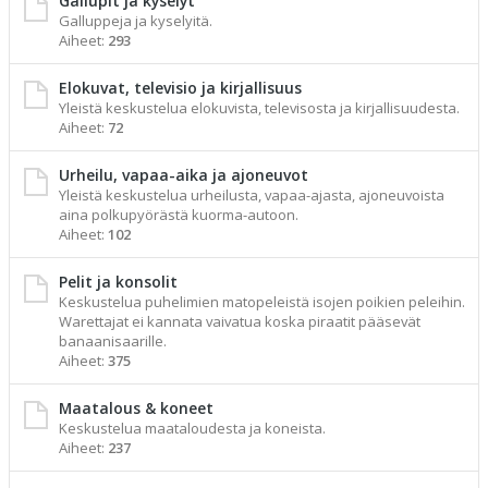
Gallupit ja kyselyt
Galluppeja ja kyselyitä.
Aiheet:
293
Elokuvat, televisio ja kirjallisuus
Yleistä keskustelua elokuvista, televisosta ja kirjallisuudesta.
Aiheet:
72
Urheilu, vapaa-aika ja ajoneuvot
Yleistä keskustelua urheilusta, vapaa-ajasta, ajoneuvoista
aina polkupyörästä kuorma-autoon.
Aiheet:
102
Pelit ja konsolit
Keskustelua puhelimien matopeleistä isojen poikien peleihin.
Warettajat ei kannata vaivatua koska piraatit pääsevät
banaanisaarille.
Aiheet:
375
Maatalous & koneet
Keskustelua maataloudesta ja koneista.
Aiheet:
237