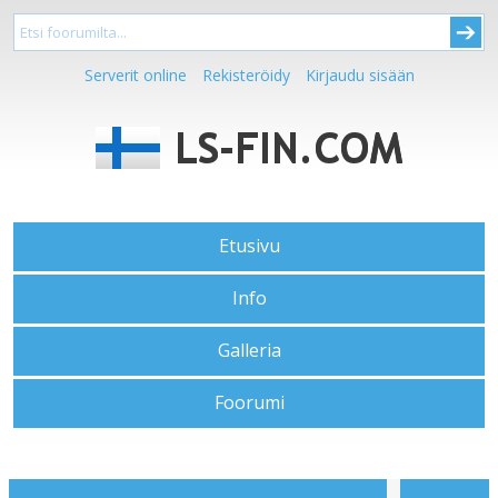
Serverit online
Rekisteröidy
Kirjaudu sisään
Etusivu
Info
Galleria
Foorumi