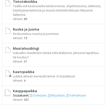
Tietotekniikka
Täällä voit keskustella tietokoneista, ohjelmistoista, laitteista,
käyttöjärjestelmistä ja muista tietotekniikkaan liittyvistä
laitteista.
Aiheet:
89
Ruoka ja juoma
Keskustelua ruuista ja juomista.
Aiheet:
19
Maatalousblogi
Haluatko muidenkin tietää mitä tilallanne yleisesti tapahtuu
tai kuuluu?
Aiheet:
37
Kaatopaikka
Lukitut aiheet menevät tänne. Ei kirjottelua!
Aiheet:
4
Kauppapaikka
Sisäalueet:
Ostetaan
,
Myydään
,
Vaihdetaan
Aiheet:
267