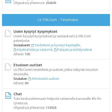
Ohjauksia yhteensä:
264645
LS-FIN.Com - Tervetuloa
Usein kysytyt kysymykset
Usein kysytyt kysymykset ja vastaukset LS-FIN.Com
palvelusta.
Sisäalueet:
Tiedotteet ja kyselyt käyttäjille
,
Käyttöehdot ja säännöt
,
Palaute ja kehitysideat
Aiheet:
100
Etusivun uutiset
LS-FIN.Comin tiedotteet ja uutiset, jotka näkyvät sivuston
etusivulla.
Sisäalue:
Arkistoidut uutiset
Aiheet:
80
Chat
Tule keskustelemaan helposti selaimella kanavalle #ls-fin
Qnetissä.
Ohjauksia yhteensä:
134928