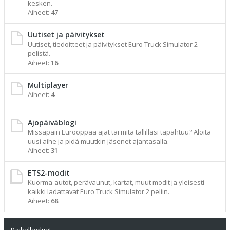
kesken.
Aiheet:
47
Uutiset ja päivitykset
Uutiset, tiedoitteet ja päivitykset Euro Truck Simulator 2
pelistä.
Aiheet:
16
Multiplayer
Aiheet:
4
Ajopäiväblogi
Missäpäin Eurooppaa ajat tai mitä tallillasi tapahtuu? Aloita
uusi aihe ja pidä muutkin jäsenet ajantasalla.
Aiheet:
31
ETS2-modit
Kuorma-autot, perävaunut, kartat, muut modit ja yleisesti
kaikki ladattavat Euro Truck Simulator 2 peliin.
Aiheet:
68