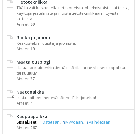
Tietotekniikka
Täällä voit keskustella tietokoneista, ohjelmistoista, laitteista,
käyttöjärjestelmistä ja muista tietotekniikkaan liittyvistä
laitteista.
Aiheet:
89
Ruoka ja juoma
Keskustelua ruuista ja juomista.
Aiheet:
19
Maatalousblogi
Haluatko muidenkin tietää mitä tilallanne yleisesti tapahtuu
tai kuuluu?
Aiheet:
37
Kaatopaikka
Lukitut aiheet menevät tänne. Ei kirjottelua!
Aiheet:
4
Kauppapaikka
Sisäalueet:
Ostetaan
,
Myydään
,
Vaihdetaan
Aiheet:
267