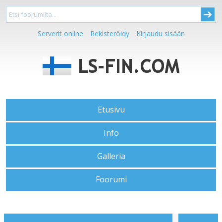
Serverit online
Rekisteröidy
Kirjaudu sisään
Etusivu
Info
Galleria
Foorumi