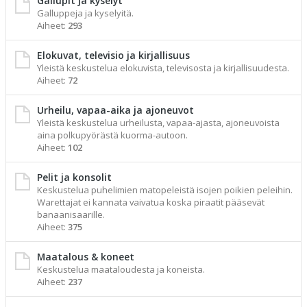
Gallupit ja kyselyt
Galluppeja ja kyselyitä.
Aiheet:
293
Elokuvat, televisio ja kirjallisuus
Yleistä keskustelua elokuvista, televisosta ja kirjallisuudesta.
Aiheet:
72
Urheilu, vapaa-aika ja ajoneuvot
Yleistä keskustelua urheilusta, vapaa-ajasta, ajoneuvoista
aina polkupyörästä kuorma-autoon.
Aiheet:
102
Pelit ja konsolit
Keskustelua puhelimien matopeleistä isojen poikien peleihin.
Warettajat ei kannata vaivatua koska piraatit pääsevät
banaanisaarille.
Aiheet:
375
Maatalous & koneet
Keskustelua maataloudesta ja koneista.
Aiheet:
237