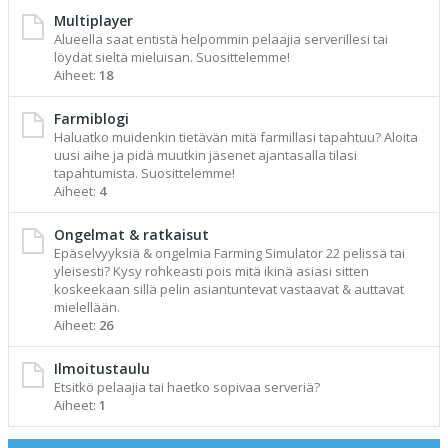
Multiplayer
Alueella saat entistä helpommin pelaajia serverillesi tai
löydät sieltä mieluisan. Suosittelemme!
Aiheet:
18
Farmiblogi
Haluatko muidenkin tietävän mitä farmillasi tapahtuu? Aloita
uusi aihe ja pidä muutkin jäsenet ajantasalla tilasi
tapahtumista. Suosittelemme!
Aiheet:
4
Ongelmat & ratkaisut
Epäselvyyksiä & ongelmia Farming Simulator 22 pelissä tai
yleisesti? Kysy rohkeasti pois mitä ikinä asiasi sitten
koskeekaan sillä pelin asiantuntevat vastaavat & auttavat
mielellään.
Aiheet:
26
Ilmoitustaulu
Etsitkö pelaajia tai haetko sopivaa serveriä?
Aiheet:
1