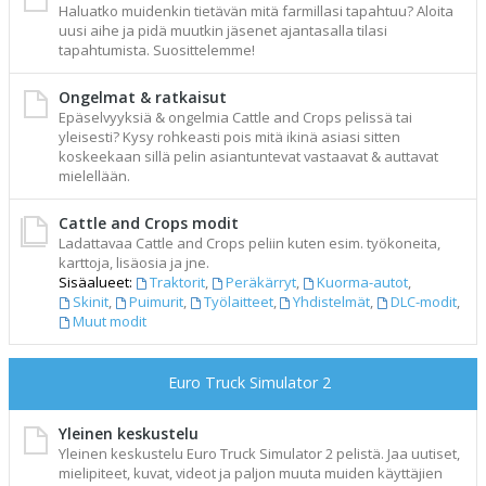
Haluatko muidenkin tietävän mitä farmillasi tapahtuu? Aloita
uusi aihe ja pidä muutkin jäsenet ajantasalla tilasi
tapahtumista. Suosittelemme!
Ongelmat & ratkaisut
Epäselvyyksiä & ongelmia Cattle and Crops pelissä tai
yleisesti? Kysy rohkeasti pois mitä ikinä asiasi sitten
koskeekaan sillä pelin asiantuntevat vastaavat & auttavat
mielellään.
Cattle and Crops modit
Ladattavaa Cattle and Crops peliin kuten esim. työkoneita,
karttoja, lisäosia ja jne.
Sisäalueet:
Traktorit
,
Peräkärryt
,
Kuorma-autot
,
Skinit
,
Puimurit
,
Työlaitteet
,
Yhdistelmät
,
DLC-modit
,
Muut modit
Euro Truck Simulator 2
Yleinen keskustelu
Yleinen keskustelu Euro Truck Simulator 2 pelistä. Jaa uutiset,
mielipiteet, kuvat, videot ja paljon muuta muiden käyttäjien