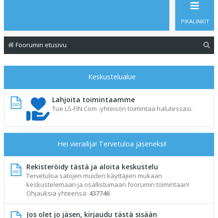
PIKALINKIT
E
Foorumin etusivu
t
s
Keskustelualue
i
Lahjoita toimintaamme
Tue LS-FIN.Com -yhteisön toimintaa halutessasi.
Hei vierailija! Tervetuloa jäseneksi!
Rekisteröidy tästä ja aloita keskustelu
Tervetuloa satojen muiden käyttäjien mukaan
keskustelemaan ja osallistumaan foorumin toimintaan!
Ohjauksia yhteensä:
437746
Jos olet jo jäsen, kirjaudu tästä sisään