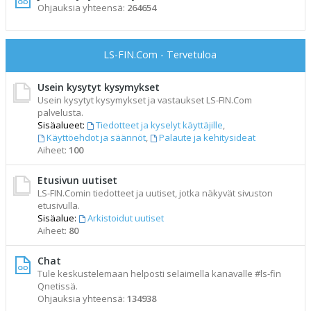
Ohjauksia yhteensä:
264654
LS-FIN.Com - Tervetuloa
Usein kysytyt kysymykset
Usein kysytyt kysymykset ja vastaukset LS-FIN.Com
palvelusta.
Sisäalueet:
Tiedotteet ja kyselyt käyttäjille
,
Käyttöehdot ja säännöt
,
Palaute ja kehitysideat
Aiheet:
100
Etusivun uutiset
LS-FIN.Comin tiedotteet ja uutiset, jotka näkyvät sivuston
etusivulla.
Sisäalue:
Arkistoidut uutiset
Aiheet:
80
Chat
Tule keskustelemaan helposti selaimella kanavalle #ls-fin
Qnetissä.
Ohjauksia yhteensä:
134938