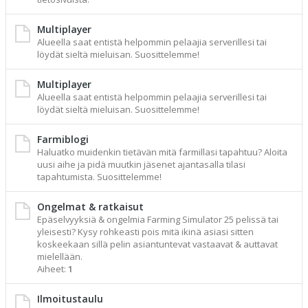
Multiplayer
Alueella saat entistä helpommin pelaajia serverillesi tai
löydät sieltä mieluisan. Suosittelemme!
Multiplayer
Alueella saat entistä helpommin pelaajia serverillesi tai
löydät sieltä mieluisan. Suosittelemme!
Farmiblogi
Haluatko muidenkin tietävän mitä farmillasi tapahtuu? Aloita
uusi aihe ja pidä muutkin jäsenet ajantasalla tilasi
tapahtumista. Suosittelemme!
Ongelmat & ratkaisut
Epäselvyyksiä & ongelmia Farming Simulator 25 pelissä tai
yleisesti? Kysy rohkeasti pois mitä ikinä asiasi sitten
koskeekaan sillä pelin asiantuntevat vastaavat & auttavat
mielellään.
Aiheet:
1
Ilmoitustaulu