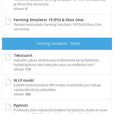
ja Xbox One versioista.
Aiheet:
8
Farming Simulator 19 (PS4 & Xbox One)
Yleinen keskustelu Farming Simulator 19 PS4 & Xbox One
versioista.
Farming Simulator - Modit
Tekstuurit
Haluatko jakaa omat kuvasi traktoreista tai työlaitteista
hyötykäyttöön siten että joku muu voi mallintaa sen?
Aiheet:
129
W.I.P modit
Esittele keskeneräiset WIP modisi. Esimerkiksi jos haluat
saada ideoita ja palautetta.
Aiheet:
488
Pyynnöt
Puuttuuko joku haluamasi traktori tai työkone, mutta et osaa