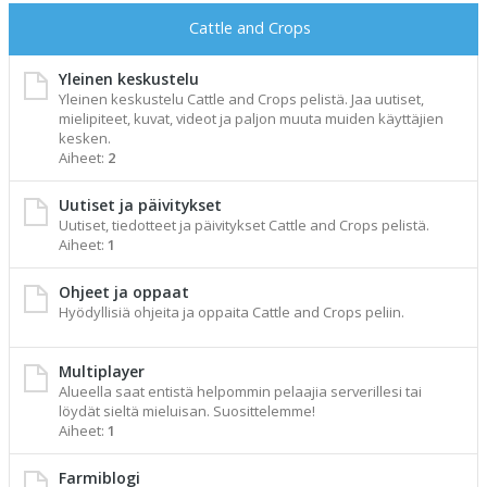
Cattle and Crops
Yleinen keskustelu
Yleinen keskustelu Cattle and Crops pelistä. Jaa uutiset,
mielipiteet, kuvat, videot ja paljon muuta muiden käyttäjien
kesken.
Aiheet:
2
Uutiset ja päivitykset
Uutiset, tiedotteet ja päivitykset Cattle and Crops pelistä.
Aiheet:
1
Ohjeet ja oppaat
Hyödyllisiä ohjeita ja oppaita Cattle and Crops peliin.
Multiplayer
Alueella saat entistä helpommin pelaajia serverillesi tai
löydät sieltä mieluisan. Suosittelemme!
Aiheet:
1
Farmiblogi