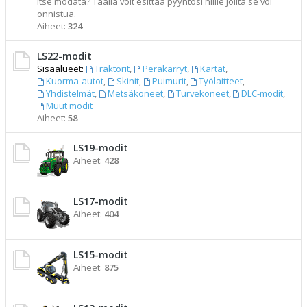
itse modata? Täällä voit esittää pyyntösi niille joilta se voi
onnistua.
Aiheet:
324
LS22-modit
Sisäalueet:
Traktorit
,
Peräkärryt
,
Kartat
,
Kuorma-autot
,
Skinit
,
Puimurit
,
Työlaitteet
,
Yhdistelmät
,
Metsäkoneet
,
Turvekoneet
,
DLC-modit
,
Muut modit
Aiheet:
58
LS19-modit
Aiheet:
428
LS17-modit
Aiheet:
404
LS15-modit
Aiheet:
875