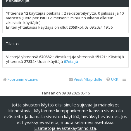
Paikallaolijat
Yhteensä
12
käyttäjää paikalla :: 2 rekisteröitynyttä, 0 piilossa ja 10
vierasta (Tieto perustuu viimeisen 5 minuutin aikana olleisiin
aktiivisiin käyttäjiin)
Eniten yhtaikaisia käyttäjiä on ollut
2068
kpl, 03.09.2024 19:56
Tilastot
Viestejä yhteensä
670882
• Viestiketjuja yhteensä
15121
• Käyttäjiä
yhteensä
27834
• Uusin käyttäjä
67etsijä
Foorumin etusivu
Viesti Ylläpidolle
UKK
Tänään on 09.08.2026 05:16
Jotta sivuston käyttö olisi sinulle sujuvaa ja mainokset
Keskustelufoorumin ohjelmisto
phpBB
® Forum Software ©
phpBB Limited
kiinnostavia, käytämme kumppaniemme kanssa sivustolla
evästeitä. Jatkamalla sivuston käyttöä, hyväksyt evästeet. Jos
Käännös: phpBB Suomi (lurttinen, harritapio, Pettis)
et hyväksy evästeitä, muuta selaimesi asetuksia.
phpBB Metro Theme by
PixelGoose Studio
Lisätietoja evästekäytännöistä
.
Yksityisyys
|
Ehdot