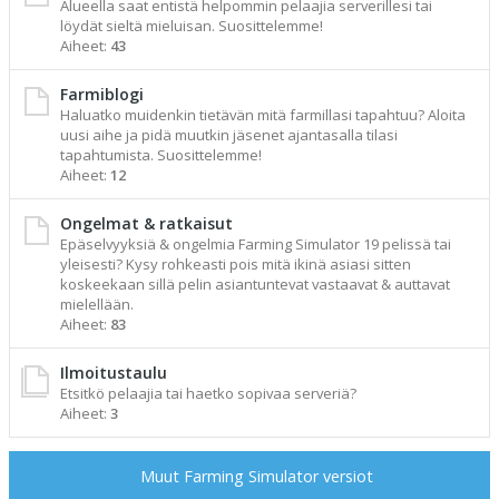
Alueella saat entistä helpommin pelaajia serverillesi tai
löydät sieltä mieluisan. Suosittelemme!
Aiheet:
43
Farmiblogi
Haluatko muidenkin tietävän mitä farmillasi tapahtuu? Aloita
uusi aihe ja pidä muutkin jäsenet ajantasalla tilasi
tapahtumista. Suosittelemme!
Aiheet:
12
Ongelmat & ratkaisut
Epäselvyyksiä & ongelmia Farming Simulator 19 pelissä tai
yleisesti? Kysy rohkeasti pois mitä ikinä asiasi sitten
koskeekaan sillä pelin asiantuntevat vastaavat & auttavat
mielellään.
Aiheet:
83
Ilmoitustaulu
Etsitkö pelaajia tai haetko sopivaa serveriä?
Aiheet:
3
Muut Farming Simulator versiot