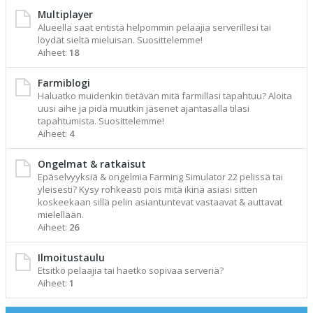
Multiplayer
Alueella saat entistä helpommin pelaajia serverillesi tai
löydät sieltä mieluisan. Suosittelemme!
Aiheet:
18
Farmiblogi
Haluatko muidenkin tietävän mitä farmillasi tapahtuu? Aloita
uusi aihe ja pidä muutkin jäsenet ajantasalla tilasi
tapahtumista. Suosittelemme!
Aiheet:
4
Ongelmat & ratkaisut
Epäselvyyksiä & ongelmia Farming Simulator 22 pelissä tai
yleisesti? Kysy rohkeasti pois mitä ikinä asiasi sitten
koskeekaan sillä pelin asiantuntevat vastaavat & auttavat
mielellään.
Aiheet:
26
Ilmoitustaulu
Etsitkö pelaajia tai haetko sopivaa serveriä?
Aiheet:
1