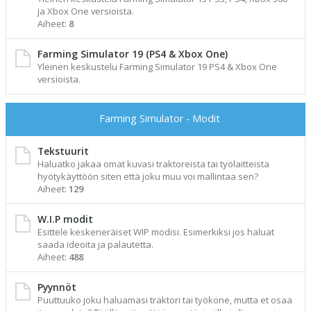
ja Xbox One versioista.
Aiheet:
8
Farming Simulator 19 (PS4 & Xbox One)
Yleinen keskustelu Farming Simulator 19 PS4 & Xbox One
versioista.
Farming Simulator - Modit
Tekstuurit
Haluatko jakaa omat kuvasi traktoreista tai työlaitteista
hyötykäyttöön siten että joku muu voi mallintaa sen?
Aiheet:
129
W.I.P modit
Esittele keskeneräiset WIP modisi. Esimerkiksi jos haluat
saada ideoita ja palautetta.
Aiheet:
488
Pyynnöt
Puuttuuko joku haluamasi traktori tai työkone, mutta et osaa