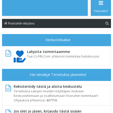
PIKALINKIT
E
Foorumin etusivu
t
s
Keskustelualue
i
Lahjoita toimintaamme
Tue LS-FIN.Com -yhteisön toimintaa halutessasi.
Hei vierailija! Tervetuloa jäseneksi!
Rekisteröidy tästä ja aloita keskustelu
Tervetuloa satojen muiden käyttäjien mukaan
keskustelemaan ja osallistumaan foorumin toimintaan!
Ohjauksia yhteensä:
437716
Jos olet jo jäsen, kirjaudu tästä sisään