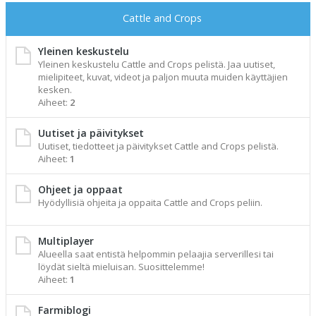
Cattle and Crops
Yleinen keskustelu
Yleinen keskustelu Cattle and Crops pelistä. Jaa uutiset,
mielipiteet, kuvat, videot ja paljon muuta muiden käyttäjien
kesken.
Aiheet:
2
Uutiset ja päivitykset
Uutiset, tiedotteet ja päivitykset Cattle and Crops pelistä.
Aiheet:
1
Ohjeet ja oppaat
Hyödyllisiä ohjeita ja oppaita Cattle and Crops peliin.
Multiplayer
Alueella saat entistä helpommin pelaajia serverillesi tai
löydät sieltä mieluisan. Suosittelemme!
Aiheet:
1
Farmiblogi