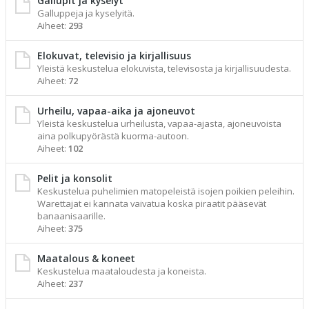
Gallupit ja kyselyt
Galluppeja ja kyselyitä.
Aiheet:
293
Elokuvat, televisio ja kirjallisuus
Yleistä keskustelua elokuvista, televisosta ja kirjallisuudesta.
Aiheet:
72
Urheilu, vapaa-aika ja ajoneuvot
Yleistä keskustelua urheilusta, vapaa-ajasta, ajoneuvoista
aina polkupyörästä kuorma-autoon.
Aiheet:
102
Pelit ja konsolit
Keskustelua puhelimien matopeleistä isojen poikien peleihin.
Warettajat ei kannata vaivatua koska piraatit pääsevät
banaanisaarille.
Aiheet:
375
Maatalous & koneet
Keskustelua maataloudesta ja koneista.
Aiheet:
237