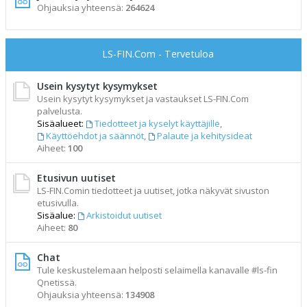
Ohjauksia yhteensä:
264624
LS-FIN.Com - Tervetuloa
Usein kysytyt kysymykset
Usein kysytyt kysymykset ja vastaukset LS-FIN.Com
palvelusta.
Sisäalueet:
Tiedotteet ja kyselyt käyttäjille
,
Käyttöehdot ja säännöt
,
Palaute ja kehitysideat
Aiheet:
100
Etusivun uutiset
LS-FIN.Comin tiedotteet ja uutiset, jotka näkyvät sivuston
etusivulla.
Sisäalue:
Arkistoidut uutiset
Aiheet:
80
Chat
Tule keskustelemaan helposti selaimella kanavalle #ls-fin
Qnetissä.
Ohjauksia yhteensä:
134908