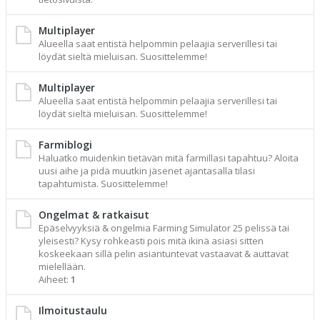
Multiplayer
Alueella saat entistä helpommin pelaajia serverillesi tai
löydät sieltä mieluisan. Suosittelemme!
Multiplayer
Alueella saat entistä helpommin pelaajia serverillesi tai
löydät sieltä mieluisan. Suosittelemme!
Farmiblogi
Haluatko muidenkin tietävän mitä farmillasi tapahtuu? Aloita
uusi aihe ja pidä muutkin jäsenet ajantasalla tilasi
tapahtumista. Suosittelemme!
Ongelmat & ratkaisut
Epäselvyyksiä & ongelmia Farming Simulator 25 pelissä tai
yleisesti? Kysy rohkeasti pois mitä ikinä asiasi sitten
koskeekaan sillä pelin asiantuntevat vastaavat & auttavat
mielellään.
Aiheet:
1
Ilmoitustaulu