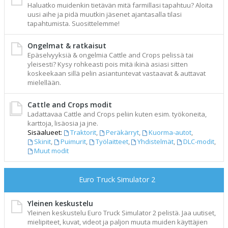
Haluatko muidenkin tietävän mitä farmillasi tapahtuu? Aloita
uusi aihe ja pidä muutkin jäsenet ajantasalla tilasi
tapahtumista. Suosittelemme!
Ongelmat & ratkaisut
Epäselvyyksiä & ongelmia Cattle and Crops pelissä tai
yleisesti? Kysy rohkeasti pois mitä ikinä asiasi sitten
koskeekaan sillä pelin asiantuntevat vastaavat & auttavat
mielellään.
Cattle and Crops modit
Ladattavaa Cattle and Crops peliin kuten esim. työkoneita,
karttoja, lisäosia ja jne.
Sisäalueet:
Traktorit
,
Peräkärryt
,
Kuorma-autot
,
Skinit
,
Puimurit
,
Työlaitteet
,
Yhdistelmät
,
DLC-modit
,
Muut modit
Euro Truck Simulator 2
Yleinen keskustelu
Yleinen keskustelu Euro Truck Simulator 2 pelistä. Jaa uutiset,
mielipiteet, kuvat, videot ja paljon muuta muiden käyttäjien