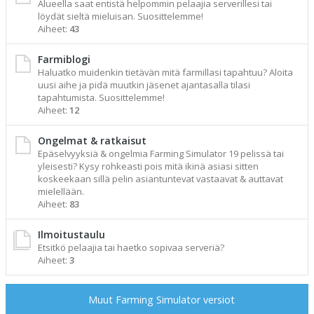
Alueella saat entistä helpommin pelaajia serverillesi tai
löydät sieltä mieluisan. Suosittelemme!
Aiheet:
43
Farmiblogi
Haluatko muidenkin tietävän mitä farmillasi tapahtuu? Aloita
uusi aihe ja pidä muutkin jäsenet ajantasalla tilasi
tapahtumista. Suosittelemme!
Aiheet:
12
Ongelmat & ratkaisut
Epäselvyyksiä & ongelmia Farming Simulator 19 pelissä tai
yleisesti? Kysy rohkeasti pois mitä ikinä asiasi sitten
koskeekaan sillä pelin asiantuntevat vastaavat & auttavat
mielellään.
Aiheet:
83
Ilmoitustaulu
Etsitkö pelaajia tai haetko sopivaa serveriä?
Aiheet:
3
Muut Farming Simulator versiot