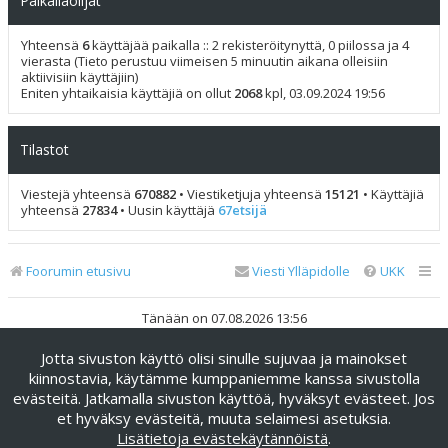
Paikallaolijat
Yhteensä
6
käyttäjää paikalla :: 2 rekisteröitynyttä, 0 piilossa ja 4
vierasta (Tieto perustuu viimeisen 5 minuutin aikana olleisiin
aktiivisiin käyttäjiin)
Eniten yhtaikaisia käyttäjiä on ollut
2068
kpl, 03.09.2024 19:56
Tilastot
Viestejä yhteensä
670882
• Viestiketjuja yhteensä
15121
• Käyttäjiä
yhteensä
27834
• Uusin käyttäjä
67etsijä
Foorumin etusivu
Viesti Ylläpidolle
UKK
Tänään on 07.08.2026 13:56
Jotta sivuston käyttö olisi sinulle sujuvaa ja mainokset
Keskustelufoorumin ohjelmisto
phpBB
® Forum Software ©
phpBB Limited
kiinnostavia, käytämme kumppaniemme kanssa sivustolla
evästeitä. Jatkamalla sivuston käyttöä, hyväksyt evästeet. Jos
Käännös: phpBB Suomi (lurttinen, harritapio, Pettis)
et hyväksy evästeitä, muuta selaimesi asetuksia.
phpBB Metro Theme by
PixelGoose Studio
Lisätietoja evästekäytännöistä
.
Yksityisyys
|
Ehdot