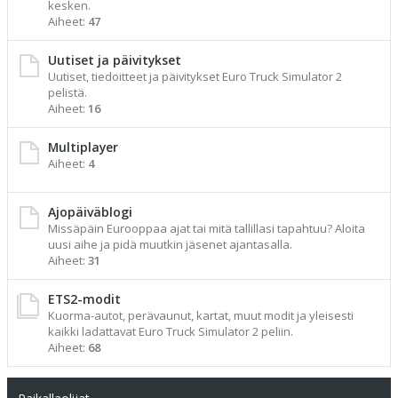
kesken.
Aiheet:
47
Uutiset ja päivitykset
Uutiset, tiedoitteet ja päivitykset Euro Truck Simulator 2
pelistä.
Aiheet:
16
Multiplayer
Aiheet:
4
Ajopäiväblogi
Missäpäin Eurooppaa ajat tai mitä tallillasi tapahtuu? Aloita
uusi aihe ja pidä muutkin jäsenet ajantasalla.
Aiheet:
31
ETS2-modit
Kuorma-autot, perävaunut, kartat, muut modit ja yleisesti
kaikki ladattavat Euro Truck Simulator 2 peliin.
Aiheet:
68