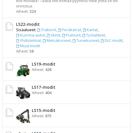
itse modata? Täällä voit esittää pyyntösi niille joilta se voi
onnistua.
Aiheet:
324
LS22-modit
Sisäalueet:
Traktorit
,
Peräkärryt
,
Kartat
,
Kuorma-autot
,
Skinit
,
Puimurit
,
Työlaitteet
,
Yhdistelmät
,
Metsäkoneet
,
Turvekoneet
,
DLC-modit
,
Muut modit
Aiheet:
58
LS19-modit
Aiheet:
428
LS17-modit
Aiheet:
404
LS15-modit
Aiheet:
875