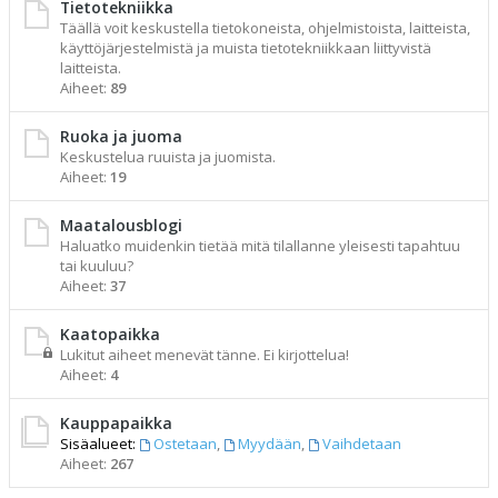
Tietotekniikka
Täällä voit keskustella tietokoneista, ohjelmistoista, laitteista,
käyttöjärjestelmistä ja muista tietotekniikkaan liittyvistä
laitteista.
Aiheet:
89
Ruoka ja juoma
Keskustelua ruuista ja juomista.
Aiheet:
19
Maatalousblogi
Haluatko muidenkin tietää mitä tilallanne yleisesti tapahtuu
tai kuuluu?
Aiheet:
37
Kaatopaikka
Lukitut aiheet menevät tänne. Ei kirjottelua!
Aiheet:
4
Kauppapaikka
Sisäalueet:
Ostetaan
,
Myydään
,
Vaihdetaan
Aiheet:
267