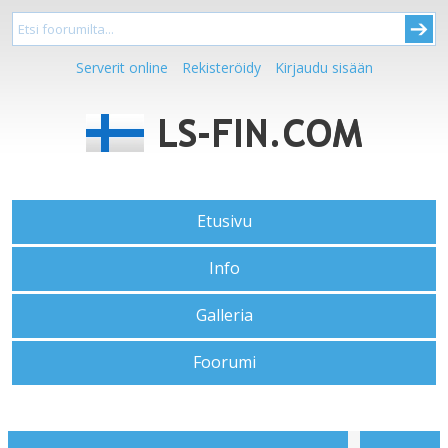
Serverit online
Rekisteröidy
Kirjaudu sisään
Etusivu
Info
Galleria
Foorumi