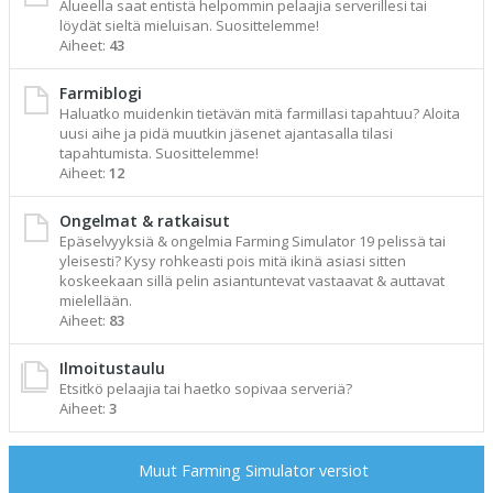
Alueella saat entistä helpommin pelaajia serverillesi tai
löydät sieltä mieluisan. Suosittelemme!
Aiheet:
43
Farmiblogi
Haluatko muidenkin tietävän mitä farmillasi tapahtuu? Aloita
uusi aihe ja pidä muutkin jäsenet ajantasalla tilasi
tapahtumista. Suosittelemme!
Aiheet:
12
Ongelmat & ratkaisut
Epäselvyyksiä & ongelmia Farming Simulator 19 pelissä tai
yleisesti? Kysy rohkeasti pois mitä ikinä asiasi sitten
koskeekaan sillä pelin asiantuntevat vastaavat & auttavat
mielellään.
Aiheet:
83
Ilmoitustaulu
Etsitkö pelaajia tai haetko sopivaa serveriä?
Aiheet:
3
Muut Farming Simulator versiot