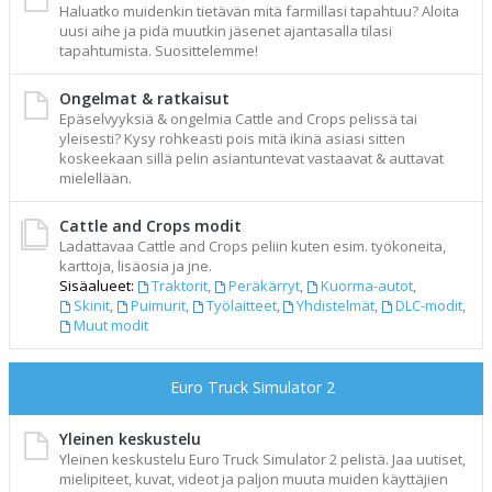
Haluatko muidenkin tietävän mitä farmillasi tapahtuu? Aloita
uusi aihe ja pidä muutkin jäsenet ajantasalla tilasi
tapahtumista. Suosittelemme!
Ongelmat & ratkaisut
Epäselvyyksiä & ongelmia Cattle and Crops pelissä tai
yleisesti? Kysy rohkeasti pois mitä ikinä asiasi sitten
koskeekaan sillä pelin asiantuntevat vastaavat & auttavat
mielellään.
Cattle and Crops modit
Ladattavaa Cattle and Crops peliin kuten esim. työkoneita,
karttoja, lisäosia ja jne.
Sisäalueet:
Traktorit
,
Peräkärryt
,
Kuorma-autot
,
Skinit
,
Puimurit
,
Työlaitteet
,
Yhdistelmät
,
DLC-modit
,
Muut modit
Euro Truck Simulator 2
Yleinen keskustelu
Yleinen keskustelu Euro Truck Simulator 2 pelistä. Jaa uutiset,
mielipiteet, kuvat, videot ja paljon muuta muiden käyttäjien