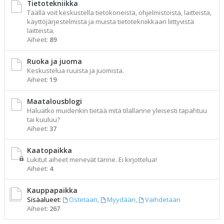
Tietotekniikka
Täällä voit keskustella tietokoneista, ohjelmistoista, laitteista,
käyttöjärjestelmistä ja muista tietotekniikkaan liittyvistä
laitteista.
Aiheet:
89
Ruoka ja juoma
Keskustelua ruuista ja juomista.
Aiheet:
19
Maatalousblogi
Haluatko muidenkin tietää mitä tilallanne yleisesti tapahtuu
tai kuuluu?
Aiheet:
37
Kaatopaikka
Lukitut aiheet menevät tänne. Ei kirjottelua!
Aiheet:
4
Kauppapaikka
Sisäalueet:
Ostetaan
,
Myydään
,
Vaihdetaan
Aiheet:
267