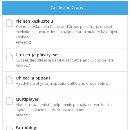
Cattle and Crops
Yleinen keskustelu
Yleinen keskustelu Cattle and Crops pelistä. Jaa uutiset,
mielipiteet, kuvat, videot ja paljon muuta muiden käyttäjien
kesken.
Aiheet:
2
Uutiset ja päivitykset
Uutiset, tiedotteet ja päivitykset Cattle and Crops pelistä.
Aiheet:
1
Ohjeet ja oppaat
Hyödyllisiä ohjeita ja oppaita Cattle and Crops peliin.
Multiplayer
Alueella saat entistä helpommin pelaajia serverillesi tai
löydät sieltä mieluisan. Suosittelemme!
Aiheet:
1
Farmiblogi