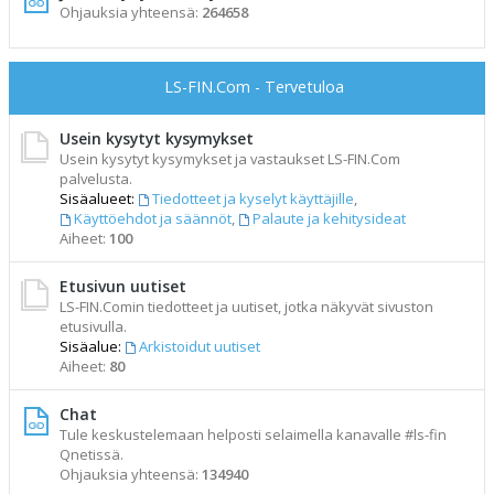
Ohjauksia yhteensä:
264658
LS-FIN.Com - Tervetuloa
Usein kysytyt kysymykset
Usein kysytyt kysymykset ja vastaukset LS-FIN.Com
palvelusta.
Sisäalueet:
Tiedotteet ja kyselyt käyttäjille
,
Käyttöehdot ja säännöt
,
Palaute ja kehitysideat
Aiheet:
100
Etusivun uutiset
LS-FIN.Comin tiedotteet ja uutiset, jotka näkyvät sivuston
etusivulla.
Sisäalue:
Arkistoidut uutiset
Aiheet:
80
Chat
Tule keskustelemaan helposti selaimella kanavalle #ls-fin
Qnetissä.
Ohjauksia yhteensä:
134940