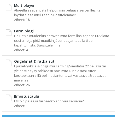
Multiplayer
Alueella saat entistä helpommin pelaajia serverillesi tai
löydät sieltä mieluisan. Suosittelemme!
Aiheet:
18
Farmiblogi
Haluatko muidenkin tietävän mitä farmillasi tapahtuu? Aloita
uusi aihe ja pidä muutkin jäsenet ajantasalla tilasi
tapahtumista. Suosittelemme!
Aiheet:
4
Ongelmat & ratkaisut
Epäselvyyksiä & ongelmia Farming Simulator 22 pelissä tai
yleisesti? Kysy rohkeasti pois mitä ikinä asiasi sitten
koskeekaan sillä pelin asiantuntevat vastaavat & auttavat
mielellään.
Aiheet:
26
Ilmoitustaulu
Etsitkö pelaajia tai haetko sopivaa serveriä?
Aiheet:
1