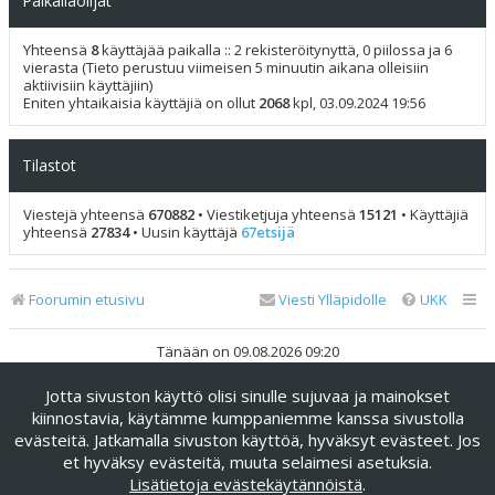
Paikallaolijat
Yhteensä
8
käyttäjää paikalla :: 2 rekisteröitynyttä, 0 piilossa ja 6
vierasta (Tieto perustuu viimeisen 5 minuutin aikana olleisiin
aktiivisiin käyttäjiin)
Eniten yhtaikaisia käyttäjiä on ollut
2068
kpl, 03.09.2024 19:56
Tilastot
Viestejä yhteensä
670882
• Viestiketjuja yhteensä
15121
• Käyttäjiä
yhteensä
27834
• Uusin käyttäjä
67etsijä
Foorumin etusivu
Viesti Ylläpidolle
UKK
Tänään on 09.08.2026 09:20
Jotta sivuston käyttö olisi sinulle sujuvaa ja mainokset
Keskustelufoorumin ohjelmisto
phpBB
® Forum Software ©
phpBB Limited
kiinnostavia, käytämme kumppaniemme kanssa sivustolla
evästeitä. Jatkamalla sivuston käyttöä, hyväksyt evästeet. Jos
Käännös: phpBB Suomi (lurttinen, harritapio, Pettis)
et hyväksy evästeitä, muuta selaimesi asetuksia.
phpBB Metro Theme by
PixelGoose Studio
Lisätietoja evästekäytännöistä
.
Yksityisyys
|
Ehdot