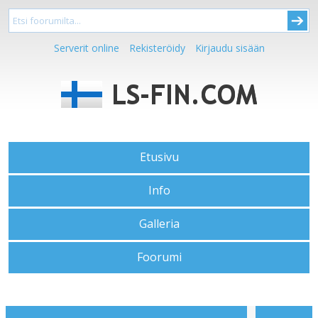
Serverit online
Rekisteröidy
Kirjaudu sisään
Etusivu
Info
Galleria
Foorumi