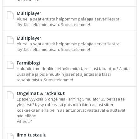
Multiplayer
Alueella saat entistä helpommin pelaajia serverillesi tai
löydät sieltä mieluisan. Suosittelemme!
Multiplayer
Alueella saat entistä helpommin pelaajia serverillesi tai
löydät sieltä mieluisan. Suosittelemme!
Farmiblogi
Haluatko muidenkin tietävän mitä farmillasi tapahtuu? Aloita
uusi aihe ja pidä muutkin jäsenet ajantasalla tilasi
tapahtumista. Suosittelemme!
Ongelmat & ratkaisut
Epäselvyyksiä & ongelmia Farming Simulator 25 pelissä tai
yleisesti? Kysy rohkeasti pois mitä ikinä asiasi sitten
koskeekaan sillä pelin asiantuntevat vastaavat & auttavat
mielellään.
Aiheet:
1
Ilmoitustaulu