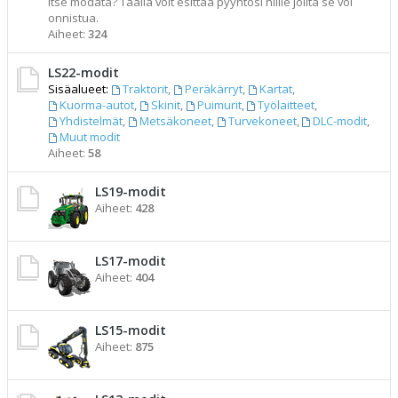
itse modata? Täällä voit esittää pyyntösi niille joilta se voi
onnistua.
Aiheet:
324
LS22-modit
Sisäalueet:
Traktorit
,
Peräkärryt
,
Kartat
,
Kuorma-autot
,
Skinit
,
Puimurit
,
Työlaitteet
,
Yhdistelmät
,
Metsäkoneet
,
Turvekoneet
,
DLC-modit
,
Muut modit
Aiheet:
58
LS19-modit
Aiheet:
428
LS17-modit
Aiheet:
404
LS15-modit
Aiheet:
875