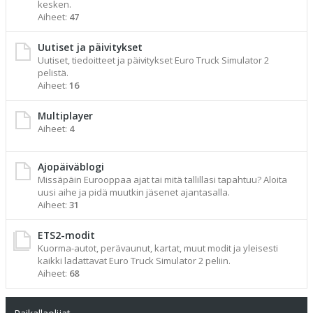
kesken.
Aiheet:
47
Uutiset ja päivitykset
Uutiset, tiedoitteet ja päivitykset Euro Truck Simulator 2
pelistä.
Aiheet:
16
Multiplayer
Aiheet:
4
Ajopäiväblogi
Missäpäin Eurooppaa ajat tai mitä tallillasi tapahtuu? Aloita
uusi aihe ja pidä muutkin jäsenet ajantasalla.
Aiheet:
31
ETS2-modit
Kuorma-autot, perävaunut, kartat, muut modit ja yleisesti
kaikki ladattavat Euro Truck Simulator 2 peliin.
Aiheet:
68