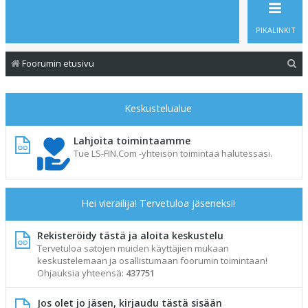
PIKALINKIT
E
Foorumin etusivu
t
s
Keskustelualue
i
Lahjoita toimintaamme
Tue LS-FIN.Com -yhteisön toimintaa halutessasi.
Hei vierailija! Tervetuloa jäseneksi!
Rekisteröidy tästä ja aloita keskustelu
Tervetuloa satojen muiden käyttäjien mukaan
keskustelemaan ja osallistumaan foorumin toimintaan!
Ohjauksia yhteensä:
437751
Jos olet jo jäsen, kirjaudu tästä sisään