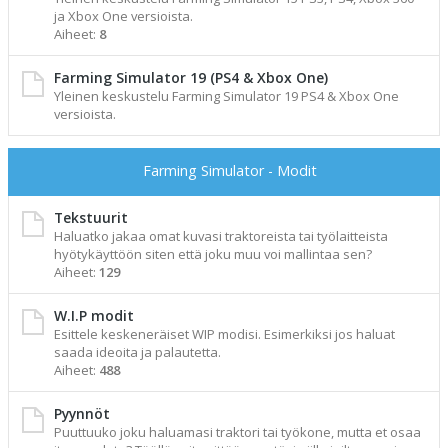
ja Xbox One versioista.
Aiheet:
8
Farming Simulator 19 (PS4 & Xbox One)
Yleinen keskustelu Farming Simulator 19 PS4 & Xbox One
versioista.
Farming Simulator - Modit
Tekstuurit
Haluatko jakaa omat kuvasi traktoreista tai työlaitteista
hyötykäyttöön siten että joku muu voi mallintaa sen?
Aiheet:
129
W.I.P modit
Esittele keskeneräiset WIP modisi. Esimerkiksi jos haluat
saada ideoita ja palautetta.
Aiheet:
488
Pyynnöt
Puuttuuko joku haluamasi traktori tai työkone, mutta et osaa