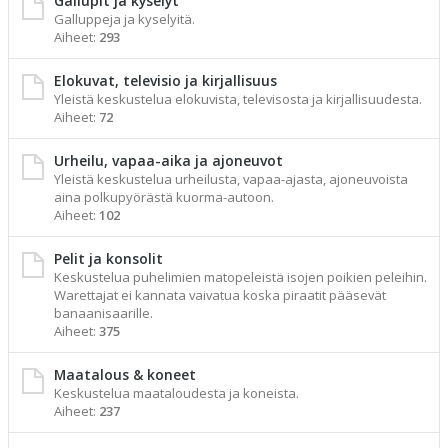
Gallupit ja kyselyt
Galluppeja ja kyselyitä.
Aiheet:
293
Elokuvat, televisio ja kirjallisuus
Yleistä keskustelua elokuvista, televisosta ja kirjallisuudesta.
Aiheet:
72
Urheilu, vapaa-aika ja ajoneuvot
Yleistä keskustelua urheilusta, vapaa-ajasta, ajoneuvoista
aina polkupyörästä kuorma-autoon.
Aiheet:
102
Pelit ja konsolit
Keskustelua puhelimien matopeleistä isojen poikien peleihin.
Warettajat ei kannata vaivatua koska piraatit pääsevät
banaanisaarille.
Aiheet:
375
Maatalous & koneet
Keskustelua maataloudesta ja koneista.
Aiheet:
237