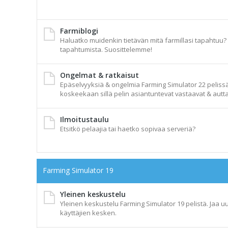
Farmiblogi
Haluatko muidenkin tietävän mitä farmillasi tapahtuu? A
tapahtumista. Suosittelemme!
Ongelmat & ratkaisut
Epäselvyyksiä & ongelmia Farming Simulator 22 pelissä t
koskeekaan sillä pelin asiantuntevat vastaavat & autta
Ilmoitustaulu
Etsitkö pelaajia tai haetko sopivaa serveriä?
Farming Simulator 19
Yleinen keskustelu
Yleinen keskustelu Farming Simulator 19 pelistä. Jaa uu
käyttäjien kesken.