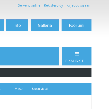
Serverit online
Rekisteröidy
Kirjaudu sisään
Info
Galleria
Foorumi
PIKALINKIT
t
Viestit
Uusin viesti