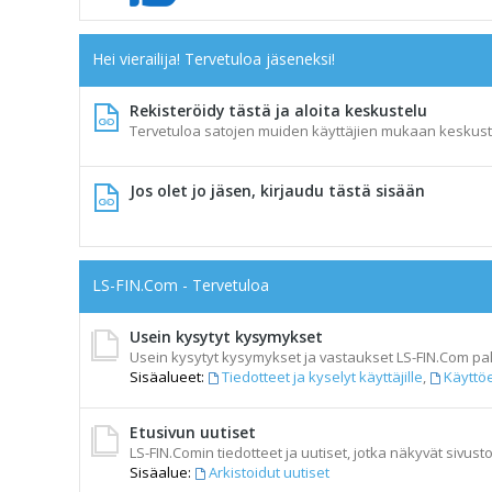
Hei vierailija! Tervetuloa jäseneksi!
Rekisteröidy tästä ja aloita keskustelu
Tervetuloa satojen muiden käyttäjien mukaan keskust
Jos olet jo jäsen, kirjaudu tästä sisään
LS-FIN.Com - Tervetuloa
Usein kysytyt kysymykset
Usein kysytyt kysymykset ja vastaukset LS-FIN.Com pal
Sisäalueet:
Tiedotteet ja kyselyt käyttäjille
,
Käyttö
Etusivun uutiset
LS-FIN.Comin tiedotteet ja uutiset, jotka näkyvät sivusto
Sisäalue:
Arkistoidut uutiset