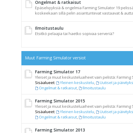
Ongelmat & ratkaisut
Epäselvyyksiä & ongelmia Farming Simulator 19 pelissä t
koskeekaan sillä pelin asiantuntevat vastaavat & autta
Ilmoitustaulu
Etsitkö pelaajia tai haetko sopivaa serveriä?
Muut Farming Simulator versiot
Farming Simulator 17
Yleiset ja muut keskusteluaiheet vain pelistä: Farming 
Sisäalueet:
Yleinen keskustelu
,
Uutiset ja päivityk
Ongelmat & ratkaisut
,
Ilmoitustaulu
Farming Simulator 2015
Yleiset ja muut keskusteluaiheet vain pelistä: Farming 
Sisäalueet:
Yleinen keskustelu
,
Uutiset ja päivityk
Ongelmat & ratkaisut
,
Ilmoitustaulu
Farming Simulator 2013