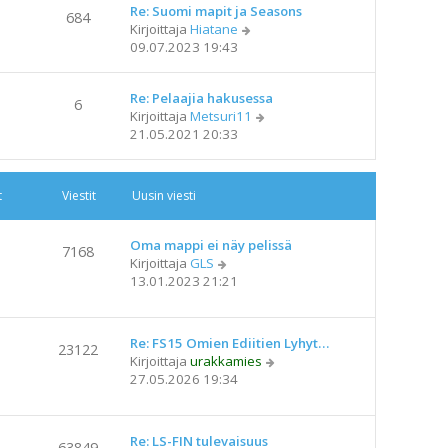
s
Re: Suomi mapit ja Seasons
ä
n
684
t
N
Kirjoittaja
Hiatane
u
v
i
ä
09.07.2023 19:43
u
i
y
s
e
t
i
s
Re: Pelaajia hakusessa
ä
n
6
t
N
Kirjoittaja
Metsuri11
u
v
i
ä
21.05.2021 20:33
u
i
y
s
e
t
i
s
ä
n
t
t
Viestit
Uusin viesti
u
v
i
u
i
s
e
Oma mappi ei näy pelissä
7168
i
N
s
Kirjoittaja
GLS
n
ä
t
13.01.2023 21:21
v
y
i
i
t
e
ä
Re: FS15 Omien Ediitien Lyhyt…
23122
s
u
N
Kirjoittaja
urakkamies
t
u
ä
27.05.2026 19:34
i
s
y
i
t
n
ä
Re: LS-FIN tulevaisuus
v
63849