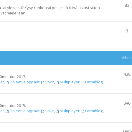
83
ai yleisesti? Kysy rohkeasti pois mitä ikinä asiasi sitten
vat mielellään.
3
Aihee
438
Simulator 2017.
set
,
Ohjeet ja oppaat
,
Linkit
,
Multiplayer
,
Farmiblogi
,
848
Simulator 2015.
set
,
Ohjeet ja oppaat
,
Linkit
,
Multiplayer
,
Farmiblogi
,
1589