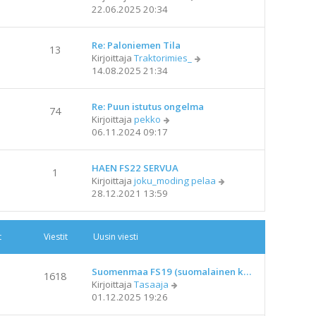
ä
22.06.2025 20:34
t
y
i
t
Re: Paloniemen Tila
ä
13
N
Kirjoittaja
Traktorimies_
u
ä
14.08.2025 21:34
u
y
s
t
i
Re: Puun istutus ongelma
ä
n
74
N
Kirjoittaja
pekko
u
v
ä
06.11.2024 09:17
u
i
y
s
e
t
i
s
HAEN FS22 SERVUA
ä
n
1
t
N
Kirjoittaja
joku_moding pelaa
u
v
i
ä
28.12.2021 13:59
u
i
y
s
e
t
i
s
ä
n
t
t
Viestit
Uusin viesti
u
v
i
u
i
s
e
Suomenmaa FS19 (suomalainen k…
1618
i
s
N
Kirjoittaja
Tasaaja
n
t
ä
01.12.2025 19:26
v
i
y