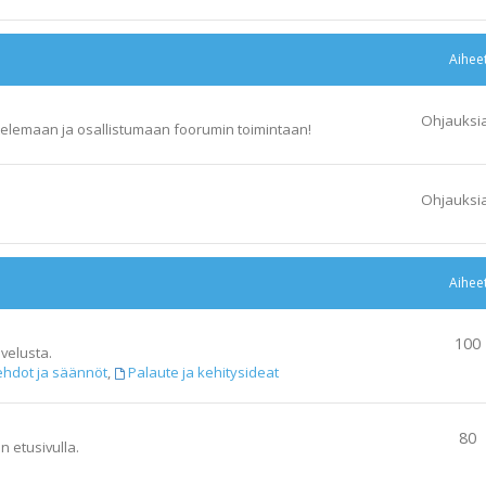
Aihee
Ohjauksi
elemaan ja osallistumaan foorumin toimintaan!
Ohjauksi
Aihee
100
velusta.
ehdot ja säännöt
,
Palaute ja kehitysideat
80
n etusivulla.