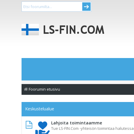
Foorumin etusivu
Keskustelualue
Lahjoita toimintaamme
Tue LS-FIN.Com -yhteisön toimintaa halutessas