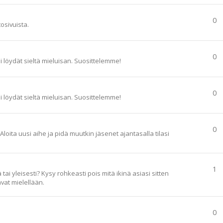
0
tosivuista.
0
ai löydät sieltä mieluisan. Suosittelemme!
0
ai löydät sieltä mieluisan. Suosittelemme!
0
loita uusi aihe ja pidä muutkin jäsenet ajantasalla tilasi
1
ai yleisesti? Kysy rohkeasti pois mitä ikinä asiasi sitten
vat mielellään.
0