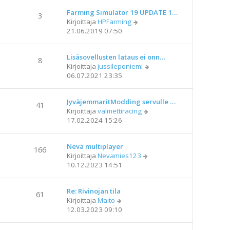
i
t
e
Farming Simulator 19 UPDATE 1…
ä
3
N
s
Kirjoittaja
HPFarming
u
ä
t
21.06.2019 07:50
u
y
i
s
t
i
Lisäsovellusten lataus ei onn…
ä
n
8
N
Kirjoittaja
jussileponiemi
u
v
ä
06.07.2021 23:35
u
i
y
s
e
t
i
s
JyväjemmaritModding servulle …
ä
n
41
t
N
Kirjoittaja
valmettiracing
u
v
i
ä
17.02.2024 15:26
u
i
y
s
e
t
i
s
Neva multiplayer
ä
n
166
t
N
Kirjoittaja
Nevamies123
u
v
i
ä
10.12.2023 14:51
u
i
y
s
e
t
i
s
Re: Rivinojan tila
ä
n
61
t
N
Kirjoittaja
Maito
u
v
i
ä
12.03.2023 09:10
u
i
y
s
e
t
i