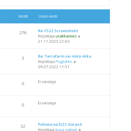
u
s
i
t
Viestit
Uusin viesti
n
v
i
Re: FS22 Screenshotit
276
e
N
Kirjoittaja
urakkamies
s
ä
21.11.2025 22:03
t
y
i
t
Re: Terrafarm vai mikä olika
ä
3
N
Kirjoittaja
Pugiukko
u
ä
09.07.2022 11:51
u
y
s
t
i
Ei viestejä
ä
n
0
u
v
u
i
s
e
Ei viestejä
i
s
0
n
t
v
i
i
Peliseuraa fs22 itse ps4
e
32
N
Kirjoittaja
kova valmet
s