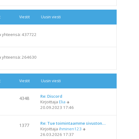
t
Viestit
Uusin viesti
a yhteensä: 437722
a yhteensä: 264630
t
Viestit
Uusin viesti
Re: Discord
4348
N
Kirjoittaja
Elia
ä
20.09.2023 17:46
y
t
Re: Tue toimintaamme sivuston…
ä
1377
N
Kirjoittaja
ihminen123
u
ä
26.03.2026 17:37
u