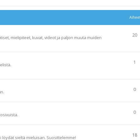
Aihee
20
tiset, mielipiteet, kuvat, videot ja paljon muuta muiden
1
elistä.
0
in.
0
tosivuista.
18
ai löydät sieltä mieluisan. Suosittelemme!