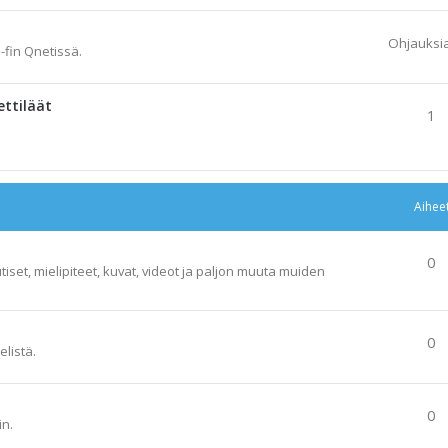
Ohjauksi
-fin Qnetissä.
ettiläät
1
Aihee
0
tiset, mielipiteet, kuvat, videot ja paljon muuta muiden
0
elistä.
0
in.