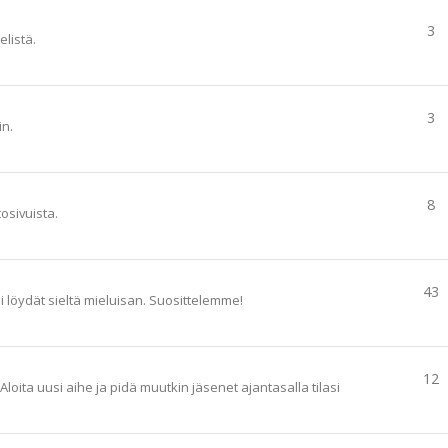
3
elistä.
3
in.
8
tosivuista.
43
ai löydät sieltä mieluisan. Suosittelemme!
12
loita uusi aihe ja pidä muutkin jäsenet ajantasalla tilasi