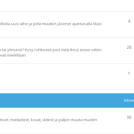
4
loita uusi aihe ja pidä muutkin jäsenet ajantasalla tilasi
26
ai yleisesti? Kysy rohkeasti pois mitä ikinä asiasi sitten
vat mielellään.
1
Aihee
36
tiset, mielipiteet, kuvat, videot ja paljon muuta muiden