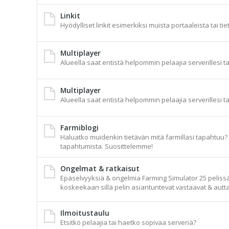
Linkit
Hyödylliset linkit esimerkiksi muista portaaleista tai tie
Multiplayer
Alueella saat entistä helpommin pelaajia serverillesi t
Multiplayer
Alueella saat entistä helpommin pelaajia serverillesi t
Farmiblogi
Haluatko muidenkin tietävän mitä farmillasi tapahtuu? A
tapahtumista. Suosittelemme!
Ongelmat & ratkaisut
Epäselvyyksiä & ongelmia Farming Simulator 25 pelissä t
koskeekaan sillä pelin asiantuntevat vastaavat & autta
Ilmoitustaulu
Etsitkö pelaajia tai haetko sopivaa serveriä?