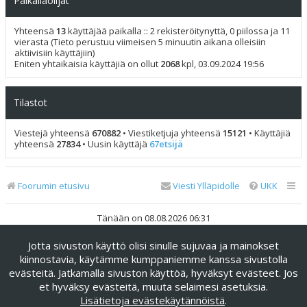
Paikallaolijat
Yhteensä
13
käyttäjää paikalla :: 2 rekisteröitynyttä, 0 piilossa ja 11
vierasta (Tieto perustuu viimeisen 5 minuutin aikana olleisiin
aktiivisiin käyttäjiin)
Eniten yhtaikaisia käyttäjiä on ollut
2068
kpl, 03.09.2024 19:56
Tilastot
Viestejä yhteensä
670882
• Viestiketjuja yhteensä
15121
• Käyttäjiä
yhteensä
27834
• Uusin käyttäjä
67etsijä
Foorumin etusivu
Viesti Ylläpidolle
UKK
Tänään on 08.08.2026 06:31
Jotta sivuston käyttö olisi sinulle sujuvaa ja mainokset
Keskustelufoorumin ohjelmisto
phpBB
® Forum Software ©
phpBB Limited
kiinnostavia, käytämme kumppaniemme kanssa sivustolla
evästeitä. Jatkamalla sivuston käyttöä, hyväksyt evästeet. Jos
Käännös: phpBB Suomi (lurttinen, harritapio, Pettis)
et hyväksy evästeitä, muuta selaimesi asetuksia.
phpBB Metro Theme by
PixelGoose Studio
Lisätietoja evästekäytännöistä
.
Yksityisyys
|
Ehdot