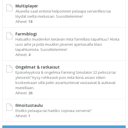
Multiplayer
Alueella saat entistä helpommin pelaajia serverillesi tai
löydät sieltä mieluisan. Suosittelemme!
Aiheet:
18
Farmiblogi
Haluatko muidenkin tietävän mitä farmillasi tapahtuu? Aloita
uusi aihe ja pidä muutkin jäsenet ajantasalla tilasi
tapahtumista. Suosittelemme!
Aiheet:
4
Ongelmat & ratkaisut
Epäselvyyksiä & ongelmia Farming Simulator 22 pelissä tai
yleisesti? Kysy rohkeasti pois mitä ikinä asiasi sitten
koskeekaan sillä pelin asiantuntevat vastaavat & auttavat
mielellään.
Aiheet:
26
Ilmoitustaulu
Etsitkö pelaajia tai haetko sopivaa serveriä?
Aiheet:
1