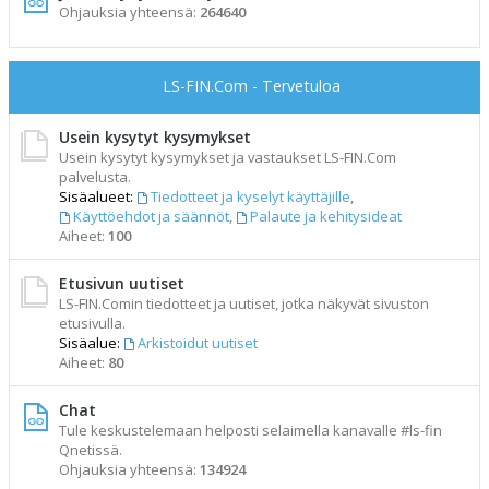
Ohjauksia yhteensä:
264640
LS-FIN.Com - Tervetuloa
Usein kysytyt kysymykset
Usein kysytyt kysymykset ja vastaukset LS-FIN.Com
palvelusta.
Sisäalueet:
Tiedotteet ja kyselyt käyttäjille
,
Käyttöehdot ja säännöt
,
Palaute ja kehitysideat
Aiheet:
100
Etusivun uutiset
LS-FIN.Comin tiedotteet ja uutiset, jotka näkyvät sivuston
etusivulla.
Sisäalue:
Arkistoidut uutiset
Aiheet:
80
Chat
Tule keskustelemaan helposti selaimella kanavalle #ls-fin
Qnetissä.
Ohjauksia yhteensä:
134924