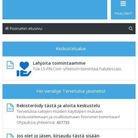
PIKALINKIT
E
Foorumin etusivu
t
s
Keskustelualue
i
Lahjoita toimintaamme
Tue LS-FIN.Com -yhteisön toimintaa halutessasi.
Hei vierailija! Tervetuloa jäseneksi!
Rekisteröidy tästä ja aloita keskustelu
Tervetuloa satojen muiden käyttäjien mukaan
keskustelemaan ja osallistumaan foorumin toimintaan!
Ohjauksia yhteensä:
437733
Jos olet jo jäsen, kirjaudu tästä sisään