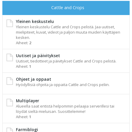
Cattle and Crops
Yleinen keskustelu
Yleinen keskustelu Cattle and Crops pelistä. Jaa uutiset,
mielipiteet, kuvat, videot ja paljon muuta muiden käyttäjien
kesken.
Aiheet:
2
Uutiset ja päivitykset
Uutiset, tiedotteet ja päivitykset Cattle and Crops pelistä.
Aiheet:
1
Ohjeet ja oppaat
Hyödyllisiä ohjeita ja oppaita Cattle and Crops peliin.
Multiplayer
Alueella saat entistä helpommin pelaajia serverillesi tai
löydät sieltä mieluisan. Suosittelemme!
Aiheet:
1
Farmiblogi