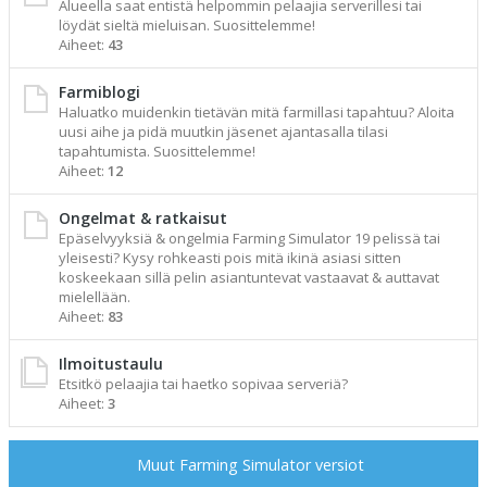
Alueella saat entistä helpommin pelaajia serverillesi tai
löydät sieltä mieluisan. Suosittelemme!
Aiheet:
43
Farmiblogi
Haluatko muidenkin tietävän mitä farmillasi tapahtuu? Aloita
uusi aihe ja pidä muutkin jäsenet ajantasalla tilasi
tapahtumista. Suosittelemme!
Aiheet:
12
Ongelmat & ratkaisut
Epäselvyyksiä & ongelmia Farming Simulator 19 pelissä tai
yleisesti? Kysy rohkeasti pois mitä ikinä asiasi sitten
koskeekaan sillä pelin asiantuntevat vastaavat & auttavat
mielellään.
Aiheet:
83
Ilmoitustaulu
Etsitkö pelaajia tai haetko sopivaa serveriä?
Aiheet:
3
Muut Farming Simulator versiot