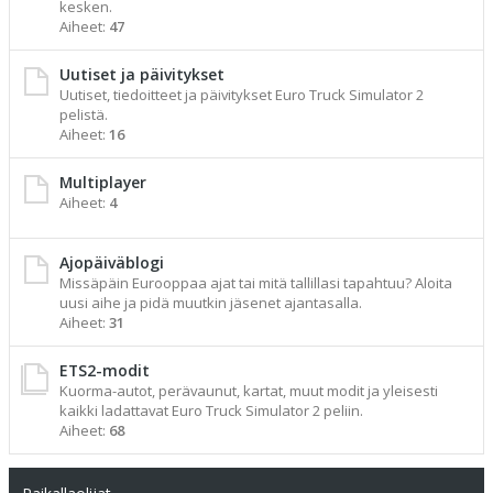
kesken.
Aiheet:
47
Uutiset ja päivitykset
Uutiset, tiedoitteet ja päivitykset Euro Truck Simulator 2
pelistä.
Aiheet:
16
Multiplayer
Aiheet:
4
Ajopäiväblogi
Missäpäin Eurooppaa ajat tai mitä tallillasi tapahtuu? Aloita
uusi aihe ja pidä muutkin jäsenet ajantasalla.
Aiheet:
31
ETS2-modit
Kuorma-autot, perävaunut, kartat, muut modit ja yleisesti
kaikki ladattavat Euro Truck Simulator 2 peliin.
Aiheet:
68