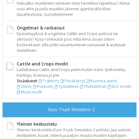
Haluatko muidenkin tietävän mitä farmillasi tapahtuu? Aloita
uusi aihe ja pidä muutkin jäsenet ajantasalla tilasi
tapahtumista. Suosittelemme!
Ongelmat & ratkaisut
Epäselvyyksiä & ongelmia Cattle and Crops pelissä tai
yleisesti? Kysy rohkeasti pois mitä ikinä asiasi sitten
koskeekaan sillä pelin asiantuntevat vastaavat & auttavat
mielellään.
Cattle and Crops modit
Ladattavaa Cattle and Crops peliin kuten esim. työkoneita,
karttoja, lisäosia ja jne.
Sisäalueet:
Traktorit
,
Peräkärryt
,
Kuorma-autot
,
Skinit
,
Puimurit
,
Työlaitteet
,
Yhdistelmät
,
DLC-modit
,
Muut modit
Euro Truck Simulator 2
Yleinen keskustelu
Yleinen keskustelu Euro Truck Simulator 2 pelistä. Jaa uutiset,
mielipiteet, kuvat, videot ja paljon muuta muiden käyttäjien