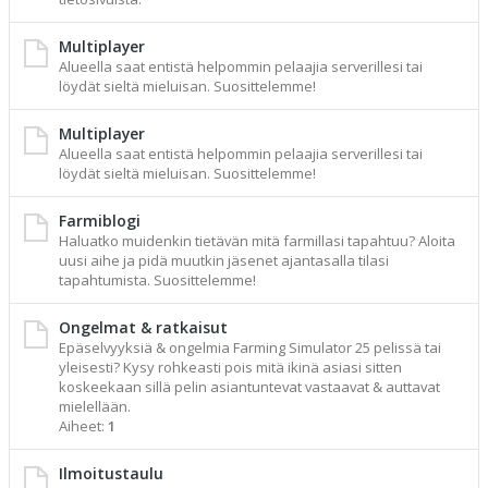
Multiplayer
Alueella saat entistä helpommin pelaajia serverillesi tai
löydät sieltä mieluisan. Suosittelemme!
Multiplayer
Alueella saat entistä helpommin pelaajia serverillesi tai
löydät sieltä mieluisan. Suosittelemme!
Farmiblogi
Haluatko muidenkin tietävän mitä farmillasi tapahtuu? Aloita
uusi aihe ja pidä muutkin jäsenet ajantasalla tilasi
tapahtumista. Suosittelemme!
Ongelmat & ratkaisut
Epäselvyyksiä & ongelmia Farming Simulator 25 pelissä tai
yleisesti? Kysy rohkeasti pois mitä ikinä asiasi sitten
koskeekaan sillä pelin asiantuntevat vastaavat & auttavat
mielellään.
Aiheet:
1
Ilmoitustaulu