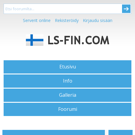
Serverit online
Rekisteröidy
Kirjaudu sisään
Etusivu
Info
Galleria
Foorumi