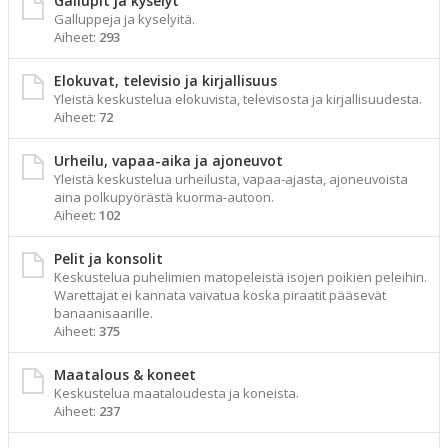
Gallupit ja kyselyt
Galluppeja ja kyselyitä.
Aiheet:
293
Elokuvat, televisio ja kirjallisuus
Yleistä keskustelua elokuvista, televisosta ja kirjallisuudesta.
Aiheet:
72
Urheilu, vapaa-aika ja ajoneuvot
Yleistä keskustelua urheilusta, vapaa-ajasta, ajoneuvoista
aina polkupyörästä kuorma-autoon.
Aiheet:
102
Pelit ja konsolit
Keskustelua puhelimien matopeleistä isojen poikien peleihin.
Warettajat ei kannata vaivatua koska piraatit pääsevät
banaanisaarille.
Aiheet:
375
Maatalous & koneet
Keskustelua maataloudesta ja koneista.
Aiheet:
237