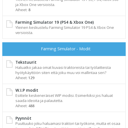
ja Xbox One versioista.
Aiheet:
8
Farming Simulator 19 (PS4 & Xbox One)
Yleinen keskustelu Farming Simulator 19 PS4 & Xbox One
versioista.
Farming Simulator - Modit
Tekstuurit
Haluatko jakaa omat kuvasi traktoreista tai työlaitteista
hyötykäyttöön siten että joku muu voi mallintaa sen?
Aiheet:
129
W.I.P modit
Esittele keskeneräiset WIP modisi. Esimerkiksi jos haluat
saada ideoita ja palautetta.
Aiheet:
488
Pyynnöt
Puuttuuko joku haluamasi traktori tai työkone, mutta et osaa