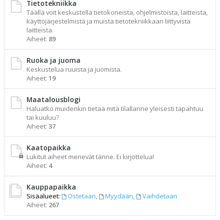
Tietotekniikka
Täällä voit keskustella tietokoneista, ohjelmistoista, laitteista,
käyttöjärjestelmistä ja muista tietotekniikkaan liittyvistä
laitteista.
Aiheet:
89
Ruoka ja juoma
Keskustelua ruuista ja juomista.
Aiheet:
19
Maatalousblogi
Haluatko muidenkin tietää mitä tilallanne yleisesti tapahtuu
tai kuuluu?
Aiheet:
37
Kaatopaikka
Lukitut aiheet menevät tänne. Ei kirjottelua!
Aiheet:
4
Kauppapaikka
Sisäalueet:
Ostetaan
,
Myydään
,
Vaihdetaan
Aiheet:
267