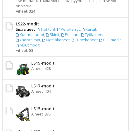
itse modata? Täällä voit esittää pyyntösi niille joilta se voi
onnistua.
Aiheet:
324
LS22-modit
Sisäalueet:
Traktorit
,
Peräkärryt
,
Kartat
,
Kuorma-autot
,
Skinit
,
Puimurit
,
Työlaitteet
,
Yhdistelmät
,
Metsäkoneet
,
Turvekoneet
,
DLC-modit
,
Muut modit
Aiheet:
58
LS19-modit
Aiheet:
428
LS17-modit
Aiheet:
404
LS15-modit
Aiheet:
875