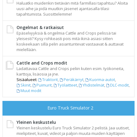
Haluatko muidenkin tietävän mitä farmillasi tapahtuu? Aloita
uusi aihe ja pidä muutkin jäsenet ajantasalla tilasi
tapahtumista. Suosittelemme!
Ongelmat & ratkaisut
Epäselvyyksiä & ongelmia Cattle and Crops pelissä tai
yleisesti? Kysy rohkeasti pois mitä ikinä asiasi sitten
koskeekaan sillä pelin asiantuntevat vastaavat & auttavat
mielellään.
Cattle and Crops modit
Ladattavaa Cattle and Crops peliin kuten esim. työkoneita,
karttoja, lisäosia ja jne.
Sisäalueet:
Traktorit
,
Peräkärryt
,
Kuorma-autot
,
Skinit
,
Puimurit
,
Työlaitteet
,
Yhdistelmät
,
DLC-modit
,
Muut modit
Euro Truck Simulator 2
Yleinen keskustelu
Yleinen keskustelu Euro Truck Simulator 2 pelistä. Jaa uutiset,
mielipiteet, kuvat, videot ja paljon muuta muiden käyttäjien