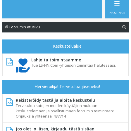
PIKALINKIT
E
Foorumin etusivu
t
s
Keskustelualue
i
Lahjoita toimintaamme
Tue LS-FIN.Com -yhteisön toimintaa halutessasi.
Hei vierailija! Tervetuloa jäseneksi!
Rekisteröidy tästä ja aloita keskustelu
Tervetuloa satojen muiden käyttäjien mukaan
keskustelemaan ja osallistumaan foorumin toimintaan!
Ohjauksia yhteensä:
437714
Jos olet jo jäsen, kirjaudu tästä sisään