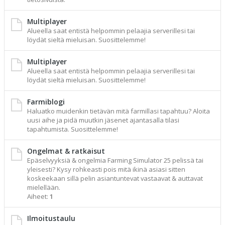
Multiplayer
Alueella saat entistä helpommin pelaajia serverillesi tai
löydät sieltä mieluisan. Suosittelemme!
Multiplayer
Alueella saat entistä helpommin pelaajia serverillesi tai
löydät sieltä mieluisan. Suosittelemme!
Farmiblogi
Haluatko muidenkin tietävän mitä farmillasi tapahtuu? Aloita
uusi aihe ja pidä muutkin jäsenet ajantasalla tilasi
tapahtumista. Suosittelemme!
Ongelmat & ratkaisut
Epäselvyyksiä & ongelmia Farming Simulator 25 pelissä tai
yleisesti? Kysy rohkeasti pois mitä ikinä asiasi sitten
koskeekaan sillä pelin asiantuntevat vastaavat & auttavat
mielellään.
Aiheet:
1
Ilmoitustaulu