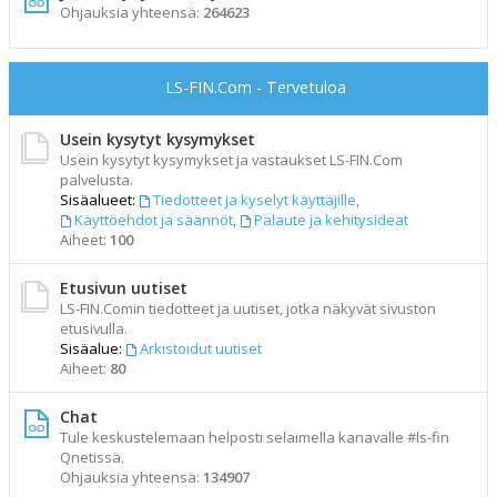
Ohjauksia yhteensä:
264623
LS-FIN.Com - Tervetuloa
Usein kysytyt kysymykset
Usein kysytyt kysymykset ja vastaukset LS-FIN.Com
palvelusta.
Sisäalueet:
Tiedotteet ja kyselyt käyttäjille
,
Käyttöehdot ja säännöt
,
Palaute ja kehitysideat
Aiheet:
100
Etusivun uutiset
LS-FIN.Comin tiedotteet ja uutiset, jotka näkyvät sivuston
etusivulla.
Sisäalue:
Arkistoidut uutiset
Aiheet:
80
Chat
Tule keskustelemaan helposti selaimella kanavalle #ls-fin
Qnetissä.
Ohjauksia yhteensä:
134907