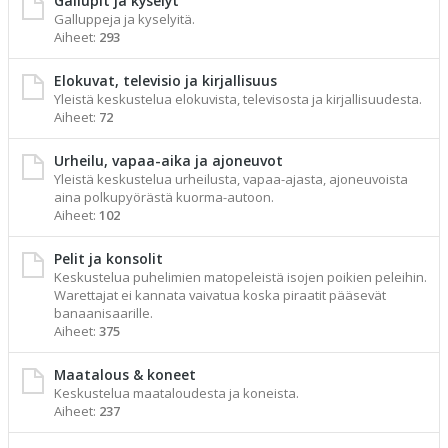
Gallupit ja kyselyt
Galluppeja ja kyselyitä.
Aiheet:
293
Elokuvat, televisio ja kirjallisuus
Yleistä keskustelua elokuvista, televisosta ja kirjallisuudesta.
Aiheet:
72
Urheilu, vapaa-aika ja ajoneuvot
Yleistä keskustelua urheilusta, vapaa-ajasta, ajoneuvoista
aina polkupyörästä kuorma-autoon.
Aiheet:
102
Pelit ja konsolit
Keskustelua puhelimien matopeleistä isojen poikien peleihin.
Warettajat ei kannata vaivatua koska piraatit pääsevät
banaanisaarille.
Aiheet:
375
Maatalous & koneet
Keskustelua maataloudesta ja koneista.
Aiheet:
237