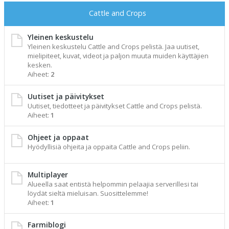
Cattle and Crops
Yleinen keskustelu
Yleinen keskustelu Cattle and Crops pelistä. Jaa uutiset,
mielipiteet, kuvat, videot ja paljon muuta muiden käyttäjien
kesken.
Aiheet:
2
Uutiset ja päivitykset
Uutiset, tiedotteet ja päivitykset Cattle and Crops pelistä.
Aiheet:
1
Ohjeet ja oppaat
Hyödyllisiä ohjeita ja oppaita Cattle and Crops peliin.
Multiplayer
Alueella saat entistä helpommin pelaajia serverillesi tai
löydät sieltä mieluisan. Suosittelemme!
Aiheet:
1
Farmiblogi