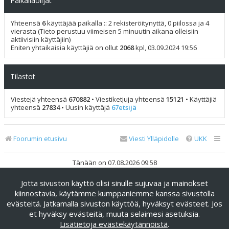
Paikallaolijat
Yhteensä
6
käyttäjää paikalla :: 2 rekisteröitynyttä, 0 piilossa ja 4
vierasta (Tieto perustuu viimeisen 5 minuutin aikana olleisiin
aktiivisiin käyttäjiin)
Eniten yhtaikaisia käyttäjiä on ollut
2068
kpl, 03.09.2024 19:56
Tilastot
Viestejä yhteensä
670882
• Viestiketjuja yhteensä
15121
• Käyttäjiä
yhteensä
27834
• Uusin käyttäjä
67etsijä
Foorumin etusivu
Viesti Ylläpidolle
UKK
Tänään on 07.08.2026 09:58
Jotta sivuston käyttö olisi sinulle sujuvaa ja mainokset
Keskustelufoorumin ohjelmisto
phpBB
® Forum Software ©
phpBB Limited
kiinnostavia, käytämme kumppaniemme kanssa sivustolla
evästeitä. Jatkamalla sivuston käyttöä, hyväksyt evästeet. Jos
Käännös: phpBB Suomi (lurttinen, harritapio, Pettis)
et hyväksy evästeitä, muuta selaimesi asetuksia.
phpBB Metro Theme by
PixelGoose Studio
Lisätietoja evästekäytännöistä
.
Yksityisyys
|
Ehdot