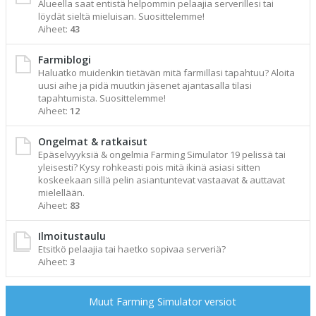
Alueella saat entistä helpommin pelaajia serverillesi tai
löydät sieltä mieluisan. Suosittelemme!
Aiheet:
43
Farmiblogi
Haluatko muidenkin tietävän mitä farmillasi tapahtuu? Aloita
uusi aihe ja pidä muutkin jäsenet ajantasalla tilasi
tapahtumista. Suosittelemme!
Aiheet:
12
Ongelmat & ratkaisut
Epäselvyyksiä & ongelmia Farming Simulator 19 pelissä tai
yleisesti? Kysy rohkeasti pois mitä ikinä asiasi sitten
koskeekaan sillä pelin asiantuntevat vastaavat & auttavat
mielellään.
Aiheet:
83
Ilmoitustaulu
Etsitkö pelaajia tai haetko sopivaa serveriä?
Aiheet:
3
Muut Farming Simulator versiot