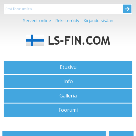
Serverit online
Rekisteröidy
Kirjaudu sisään
Etusivu
Info
Galleria
Foorumi