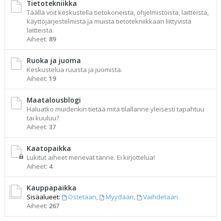
Tietotekniikka
Täällä voit keskustella tietokoneista, ohjelmistoista, laitteista,
käyttöjärjestelmistä ja muista tietotekniikkaan liittyvistä
laitteista.
Aiheet:
89
Ruoka ja juoma
Keskustelua ruuista ja juomista.
Aiheet:
19
Maatalousblogi
Haluatko muidenkin tietää mitä tilallanne yleisesti tapahtuu
tai kuuluu?
Aiheet:
37
Kaatopaikka
Lukitut aiheet menevät tänne. Ei kirjottelua!
Aiheet:
4
Kauppapaikka
Sisäalueet:
Ostetaan
,
Myydään
,
Vaihdetaan
Aiheet:
267