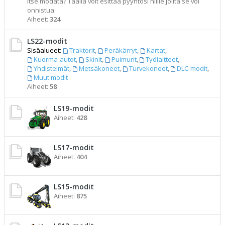
itse modata? Täällä voit esittää pyyntösi niille joilta se voi
onnistua.
Aiheet:
324
LS22-modit
Sisäalueet:
Traktorit
,
Peräkärryt
,
Kartat
,
Kuorma-autot
,
Skinit
,
Puimurit
,
Työlaitteet
,
Yhdistelmät
,
Metsäkoneet
,
Turvekoneet
,
DLC-modit
,
Muut modit
Aiheet:
58
LS19-modit
Aiheet:
428
LS17-modit
Aiheet:
404
LS15-modit
Aiheet:
875