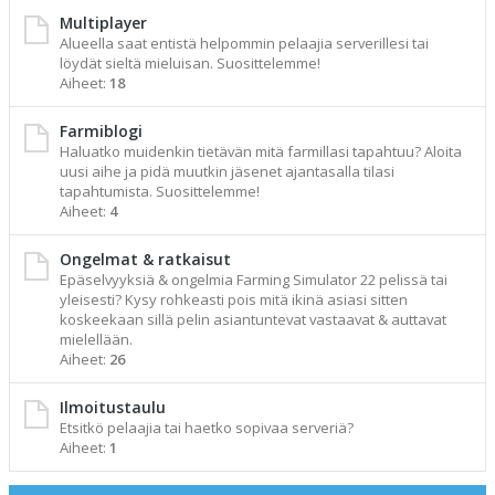
Multiplayer
Alueella saat entistä helpommin pelaajia serverillesi tai
löydät sieltä mieluisan. Suosittelemme!
Aiheet:
18
Farmiblogi
Haluatko muidenkin tietävän mitä farmillasi tapahtuu? Aloita
uusi aihe ja pidä muutkin jäsenet ajantasalla tilasi
tapahtumista. Suosittelemme!
Aiheet:
4
Ongelmat & ratkaisut
Epäselvyyksiä & ongelmia Farming Simulator 22 pelissä tai
yleisesti? Kysy rohkeasti pois mitä ikinä asiasi sitten
koskeekaan sillä pelin asiantuntevat vastaavat & auttavat
mielellään.
Aiheet:
26
Ilmoitustaulu
Etsitkö pelaajia tai haetko sopivaa serveriä?
Aiheet:
1