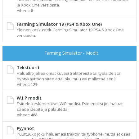
ja Xbox One versioista.
Aiheet:
8
Farming Simulator 19 (PS4 & Xbox One)
Yleinen keskustelu Farming Simulator 19 PS4 & Xbox One
versioista.
Farming Simulator - Modit
Tekstuurit
Haluatko jakaa omat kuvasi traktoreista tai työlaitteista
hyötykäyttöön siten että joku muu voi mallintaa sen?
Aiheet:
129
W.I.P modit
Esittele keskeneräiset WIP modisi. Esimerkiksi jos haluat
saada ideoita ja palautetta.
Aiheet:
488
Pyynnöt
Puuttuuko joku haluamasi traktori tai työkone, mutta et osaa