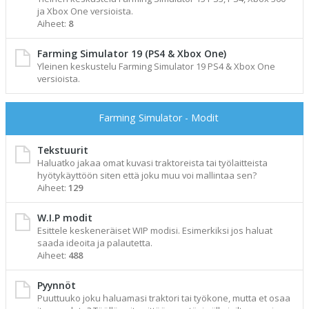
ja Xbox One versioista.
Aiheet:
8
Farming Simulator 19 (PS4 & Xbox One)
Yleinen keskustelu Farming Simulator 19 PS4 & Xbox One
versioista.
Farming Simulator - Modit
Tekstuurit
Haluatko jakaa omat kuvasi traktoreista tai työlaitteista
hyötykäyttöön siten että joku muu voi mallintaa sen?
Aiheet:
129
W.I.P modit
Esittele keskeneräiset WIP modisi. Esimerkiksi jos haluat
saada ideoita ja palautetta.
Aiheet:
488
Pyynnöt
Puuttuuko joku haluamasi traktori tai työkone, mutta et osaa