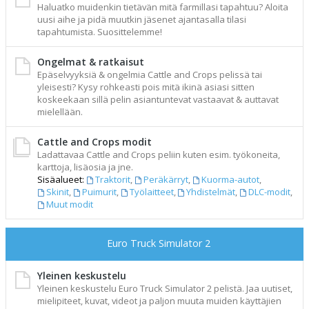
Haluatko muidenkin tietävän mitä farmillasi tapahtuu? Aloita
uusi aihe ja pidä muutkin jäsenet ajantasalla tilasi
tapahtumista. Suosittelemme!
Ongelmat & ratkaisut
Epäselvyyksiä & ongelmia Cattle and Crops pelissä tai
yleisesti? Kysy rohkeasti pois mitä ikinä asiasi sitten
koskeekaan sillä pelin asiantuntevat vastaavat & auttavat
mielellään.
Cattle and Crops modit
Ladattavaa Cattle and Crops peliin kuten esim. työkoneita,
karttoja, lisäosia ja jne.
Sisäalueet:
Traktorit
,
Peräkärryt
,
Kuorma-autot
,
Skinit
,
Puimurit
,
Työlaitteet
,
Yhdistelmät
,
DLC-modit
,
Muut modit
Euro Truck Simulator 2
Yleinen keskustelu
Yleinen keskustelu Euro Truck Simulator 2 pelistä. Jaa uutiset,
mielipiteet, kuvat, videot ja paljon muuta muiden käyttäjien