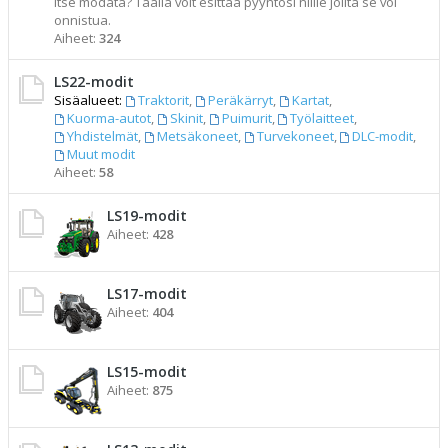
itse modata? Täällä voit esittää pyyntösi niille joilta se voi
onnistua.
Aiheet:
324
LS22-modit
Sisäalueet:
Traktorit
,
Peräkärryt
,
Kartat
,
Kuorma-autot
,
Skinit
,
Puimurit
,
Työlaitteet
,
Yhdistelmät
,
Metsäkoneet
,
Turvekoneet
,
DLC-modit
,
Muut modit
Aiheet:
58
LS19-modit
Aiheet:
428
LS17-modit
Aiheet:
404
LS15-modit
Aiheet:
875