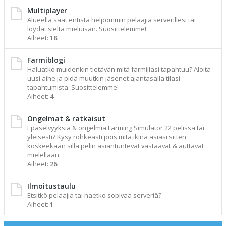
Multiplayer
Alueella saat entistä helpommin pelaajia serverillesi tai
löydät sieltä mieluisan. Suosittelemme!
Aiheet:
18
Farmiblogi
Haluatko muidenkin tietävän mitä farmillasi tapahtuu? Aloita
uusi aihe ja pidä muutkin jäsenet ajantasalla tilasi
tapahtumista. Suosittelemme!
Aiheet:
4
Ongelmat & ratkaisut
Epäselvyyksiä & ongelmia Farming Simulator 22 pelissä tai
yleisesti? Kysy rohkeasti pois mitä ikinä asiasi sitten
koskeekaan sillä pelin asiantuntevat vastaavat & auttavat
mielellään.
Aiheet:
26
Ilmoitustaulu
Etsitkö pelaajia tai haetko sopivaa serveriä?
Aiheet:
1