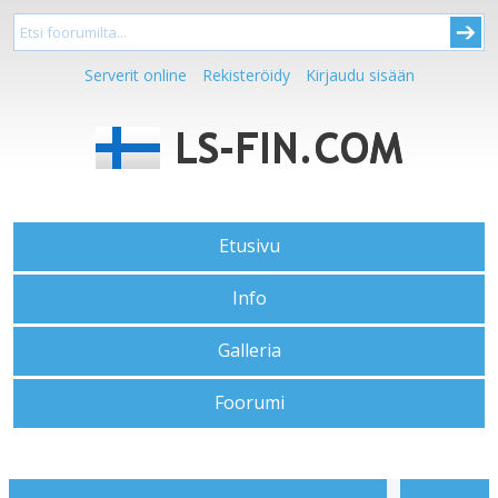
Serverit online
Rekisteröidy
Kirjaudu sisään
Etusivu
Info
Galleria
Foorumi