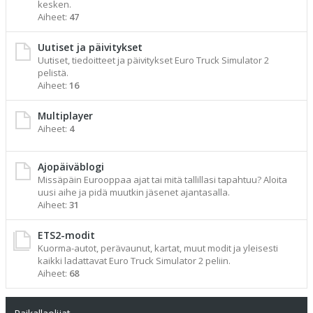
kesken.
Aiheet:
47
Uutiset ja päivitykset
Uutiset, tiedoitteet ja päivitykset Euro Truck Simulator 2
pelistä.
Aiheet:
16
Multiplayer
Aiheet:
4
Ajopäiväblogi
Missäpäin Eurooppaa ajat tai mitä tallillasi tapahtuu? Aloita
uusi aihe ja pidä muutkin jäsenet ajantasalla.
Aiheet:
31
ETS2-modit
Kuorma-autot, perävaunut, kartat, muut modit ja yleisesti
kaikki ladattavat Euro Truck Simulator 2 peliin.
Aiheet:
68