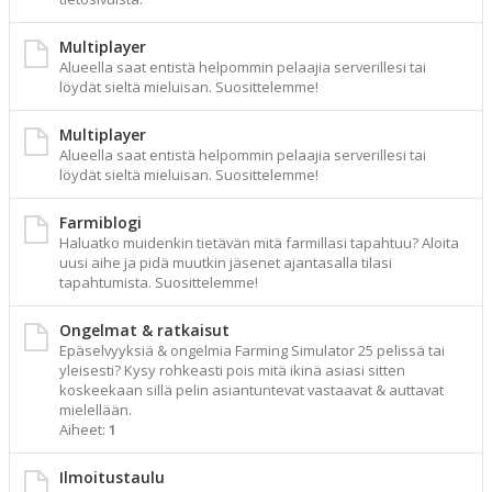
Multiplayer
Alueella saat entistä helpommin pelaajia serverillesi tai
löydät sieltä mieluisan. Suosittelemme!
Multiplayer
Alueella saat entistä helpommin pelaajia serverillesi tai
löydät sieltä mieluisan. Suosittelemme!
Farmiblogi
Haluatko muidenkin tietävän mitä farmillasi tapahtuu? Aloita
uusi aihe ja pidä muutkin jäsenet ajantasalla tilasi
tapahtumista. Suosittelemme!
Ongelmat & ratkaisut
Epäselvyyksiä & ongelmia Farming Simulator 25 pelissä tai
yleisesti? Kysy rohkeasti pois mitä ikinä asiasi sitten
koskeekaan sillä pelin asiantuntevat vastaavat & auttavat
mielellään.
Aiheet:
1
Ilmoitustaulu