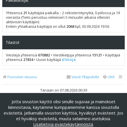
Paikallaolijat
Yhteensä
21
käyttäjää paikalla :: 2 rekisteröitynyttä, 0 piilossa ja 19
vierasta (Tieto perustuu viimeisen 5 minuutin aikana olleisiin
aktiivisiin käyttäjiin)
Eniten yhtaikaisia käyttäjiä on ollut
2068
kpl, 03.09.2024 19:56
Tilastot
Viestejä yhteensä
670882
• Viestiketjuja yhteensä
15121
• Käyttäjiä
yhteensä
27834
• Uusin käyttäjä
67etsijä
Foorumin etusivu
Viesti Ylläpidolle
UKK
Tänään on 07.08.2026 00:39
Jotta sivuston käyttö olisi sinulle sujuvaa ja mainokset
Keskustelufoorumin ohjelmisto
phpBB
® Forum Software ©
phpBB Limited
kiinnostavia, käytämme kumppaniemme kanssa sivustolla
evästeitä. Jatkamalla sivuston käyttöä, hyväksyt evästeet. Jos
Käännös: phpBB Suomi (lurttinen, harritapio, Pettis)
et hyväksy evästeitä, muuta selaimesi asetuksia.
phpBB Metro Theme by
PixelGoose Studio
Lisätietoja evästekäytännöistä
.
Yksityisyys
|
Ehdot