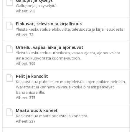
Gallupit ja kyselyt
Galluppeja ja kyselyitä.
Aiheet:
293
Elokuvat, televisio ja kirjallisuus
Yleistä keskustelua elokuvista, televisosta ja kirjallisuudesta.
Aiheet:
72
Urheilu, vapaa-aika ja ajoneuvot
Yleistä keskustelua urheilusta, vapaa-ajasta, ajoneuvoista
aina polkupyörästä kuorma-autoon.
Aiheet:
102
Pelit ja konsolit
Keskustelua puhelimien matopeleistä isojen poikien peleihin.
Warettajat ei kannata vaivatua koska piraatit pääsevät
banaanisaarille.
Aiheet:
375
Maatalous & koneet
Keskustelua maataloudesta ja koneista.
Aiheet:
237