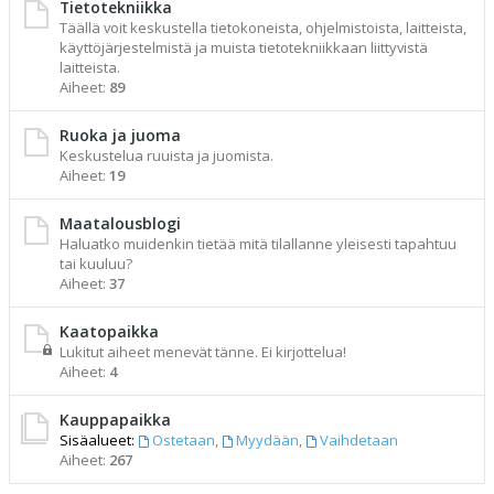
Tietotekniikka
Täällä voit keskustella tietokoneista, ohjelmistoista, laitteista,
käyttöjärjestelmistä ja muista tietotekniikkaan liittyvistä
laitteista.
Aiheet:
89
Ruoka ja juoma
Keskustelua ruuista ja juomista.
Aiheet:
19
Maatalousblogi
Haluatko muidenkin tietää mitä tilallanne yleisesti tapahtuu
tai kuuluu?
Aiheet:
37
Kaatopaikka
Lukitut aiheet menevät tänne. Ei kirjottelua!
Aiheet:
4
Kauppapaikka
Sisäalueet:
Ostetaan
,
Myydään
,
Vaihdetaan
Aiheet:
267