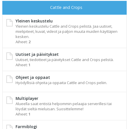
Cattle and Crops
Yleinen keskustelu
Yleinen keskustelu Cattle and Crops pelistä. Jaa uutiset,
mielipiteet, kuvat, videot ja paljon muuta muiden käyttäjien
kesken.
Aiheet:
2
Uutiset ja päivitykset
Uutiset, tiedotteet ja päivitykset Cattle and Crops pelistä.
Aiheet:
1
Ohjeet ja oppaat
Hyödyllisiä ohjeita ja oppaita Cattle and Crops peliin.
Multiplayer
Alueella saat entistä helpommin pelaajia serverillesi tai
löydät sieltä mieluisan. Suosittelemme!
Aiheet:
1
Farmiblogi