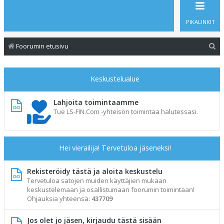
PIKALINKIT
E
Foorumin etusivu
t
s
Keskustelualue
i
Lahjoita toimintaamme
Tue LS-FIN.Com -yhteisön toimintaa halutessasi.
Hei vierailija! Tervetuloa jäseneksi!
Rekisteröidy tästä ja aloita keskustelu
Tervetuloa satojen muiden käyttäjien mukaan
keskustelemaan ja osallistumaan foorumin toimintaan!
Ohjauksia yhteensä:
437709
Jos olet jo jäsen, kirjaudu tästä sisään