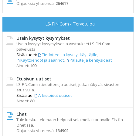
Ohjauksia yhteensä:
264617
LS-FIN.Com - Tervetuloa
Usein kysytyt kysymykset
Usein kysytyt kysymykset ja vastaukset LS-FIN.Com
palvelusta.
Sisäalueet:
Tiedotteet ja kyselyt käyttäjille
,
Käyttöehdot ja säännöt
,
Palaute ja kehitysideat
Aiheet:
100
Etusivun uutiset
LS-FIN.Comin tiedotteet ja uutiset, jotka näkyvät sivuston
etusivulla.
Sisäalue:
Arkistoidut uutiset
Aiheet:
80
Chat
Tule keskustelemaan helposti selaimella kanavalle #ls-fin
Qnetissä.
Ohjauksia yhteensä:
134902