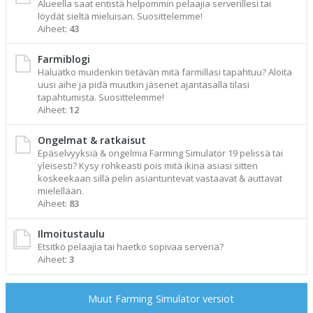
Alueella saat entistä helpommin pelaajia serverillesi tai
löydät sieltä mieluisan. Suosittelemme!
Aiheet:
43
Farmiblogi
Haluatko muidenkin tietävän mitä farmillasi tapahtuu? Aloita
uusi aihe ja pidä muutkin jäsenet ajantasalla tilasi
tapahtumista. Suosittelemme!
Aiheet:
12
Ongelmat & ratkaisut
Epäselvyyksiä & ongelmia Farming Simulator 19 pelissä tai
yleisesti? Kysy rohkeasti pois mitä ikinä asiasi sitten
koskeekaan sillä pelin asiantuntevat vastaavat & auttavat
mielellään.
Aiheet:
83
Ilmoitustaulu
Etsitkö pelaajia tai haetko sopivaa serveriä?
Aiheet:
3
Muut Farming Simulator versiot