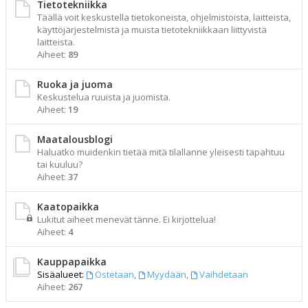
Tietotekniikka
Täällä voit keskustella tietokoneista, ohjelmistoista, laitteista,
käyttöjärjestelmistä ja muista tietotekniikkaan liittyvistä
laitteista.
Aiheet:
89
Ruoka ja juoma
Keskustelua ruuista ja juomista.
Aiheet:
19
Maatalousblogi
Haluatko muidenkin tietää mitä tilallanne yleisesti tapahtuu
tai kuuluu?
Aiheet:
37
Kaatopaikka
Lukitut aiheet menevät tänne. Ei kirjottelua!
Aiheet:
4
Kauppapaikka
Sisäalueet:
Ostetaan
,
Myydään
,
Vaihdetaan
Aiheet:
267