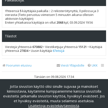
Paikallaolijat
Yhteensä
5
käyttäjää paikalla :: 2 rekisteröitynyttä, 0 piilossa ja 3
vierasta (Tieto perustuu viimeisen 5 minuutin aikana olleisiin
aktiivisiin käyttäjiin)
Eniten yhtaikaisia käyttäjiä on ollut
2068
kpl, 03.09.2024 19:56
Tilastot
Viestejä yhteensä
670882
• Viestiketjuja yhteensä
15121
• Käyttäjiä
yhteensä
27834
• Uusin käyttäjä
67etsijä
Foorumin etusivu
Viesti Ylläpidolle
UKK
Tänään on 09.08.2026 17:34
Jotta sivuston käyttö olisi sinulle sujuvaa ja mainokset
Keskustelufoorumin ohjelmisto
phpBB
® Forum Software ©
phpBB Limited
kiinnostavia, käytämme kumppaniemme kanssa sivustolla
evästeitä. Jatkamalla sivuston käyttöä, hyväksyt evästeet. Jos
Käännös: phpBB Suomi (lurttinen, harritapio, Pettis)
et hyväksy evästeitä, muuta selaimesi asetuksia.
phpBB Metro Theme by
PixelGoose Studio
Lisätietoja evästekäytännöistä
.
Yksityisyys
|
Ehdot