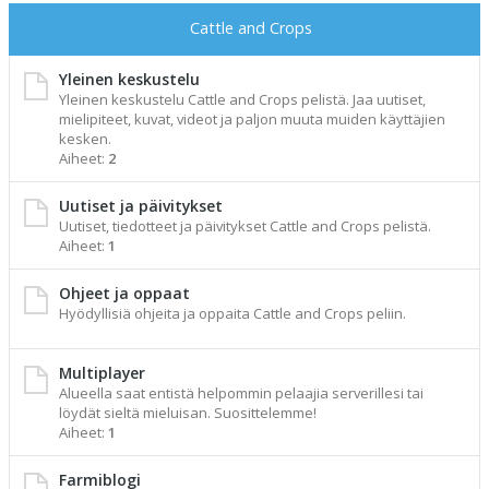
Cattle and Crops
Yleinen keskustelu
Yleinen keskustelu Cattle and Crops pelistä. Jaa uutiset,
mielipiteet, kuvat, videot ja paljon muuta muiden käyttäjien
kesken.
Aiheet:
2
Uutiset ja päivitykset
Uutiset, tiedotteet ja päivitykset Cattle and Crops pelistä.
Aiheet:
1
Ohjeet ja oppaat
Hyödyllisiä ohjeita ja oppaita Cattle and Crops peliin.
Multiplayer
Alueella saat entistä helpommin pelaajia serverillesi tai
löydät sieltä mieluisan. Suosittelemme!
Aiheet:
1
Farmiblogi