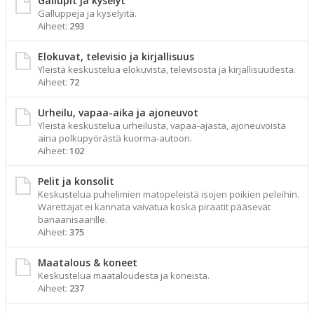
Gallupit ja kyselyt
Galluppeja ja kyselyitä.
Aiheet:
293
Elokuvat, televisio ja kirjallisuus
Yleistä keskustelua elokuvista, televisosta ja kirjallisuudesta.
Aiheet:
72
Urheilu, vapaa-aika ja ajoneuvot
Yleistä keskustelua urheilusta, vapaa-ajasta, ajoneuvoista
aina polkupyörästä kuorma-autoon.
Aiheet:
102
Pelit ja konsolit
Keskustelua puhelimien matopeleistä isojen poikien peleihin.
Warettajat ei kannata vaivatua koska piraatit pääsevät
banaanisaarille.
Aiheet:
375
Maatalous & koneet
Keskustelua maataloudesta ja koneista.
Aiheet:
237