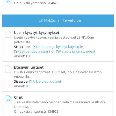
Ohjauksia yhteensä:
264673
LS-FIN.Com - Tervetuloa
Usein kysytyt kysymykset
Usein kysytyt kysymykset ja vastaukset LS-FIN.Com
palvelusta.
Sisäalueet:
Tiedotteet ja kyselyt käyttäjille
,
Käyttöehdot ja säännöt
,
Palaute ja kehitysideat
Aiheet:
100
Etusivun uutiset
LS-FIN.Comin tiedotteet ja uutiset, jotka näkyvät sivuston
etusivulla.
Sisäalue:
Arkistoidut uutiset
Aiheet:
80
Chat
Tule keskustelemaan helposti selaimella kanavalle #ls-fin
Qnetissä.
Ohjauksia yhteensä:
134955