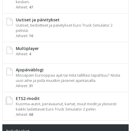
kesken.
Aiheet:
47
Uutiset ja päivitykset
Uutiset, tiedoitteet ja päivitykset Euro Truck Simulator 2
pelistä.
Aiheet:
16
Multiplayer
Aiheet:
4
Ajopäiväblogi
Missäpäin Eurooppaa ajat tai mitä tallillasi tapahtuu? Aloita
uusi aihe ja pidä muutkin jäsenet ajantasalla.
Aiheet:
31
ETS2-modit
Kuorma-autot, perävaunut, kartat, muut modit ja yleisesti
kaikki ladattavat Euro Truck Simulator 2 peliin.
Aiheet:
68