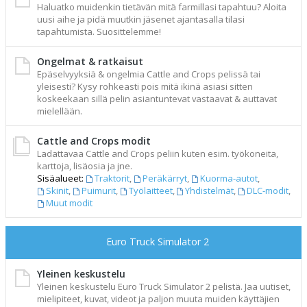
Haluatko muidenkin tietävän mitä farmillasi tapahtuu? Aloita
uusi aihe ja pidä muutkin jäsenet ajantasalla tilasi
tapahtumista. Suosittelemme!
Ongelmat & ratkaisut
Epäselvyyksiä & ongelmia Cattle and Crops pelissä tai
yleisesti? Kysy rohkeasti pois mitä ikinä asiasi sitten
koskeekaan sillä pelin asiantuntevat vastaavat & auttavat
mielellään.
Cattle and Crops modit
Ladattavaa Cattle and Crops peliin kuten esim. työkoneita,
karttoja, lisäosia ja jne.
Sisäalueet:
Traktorit
,
Peräkärryt
,
Kuorma-autot
,
Skinit
,
Puimurit
,
Työlaitteet
,
Yhdistelmät
,
DLC-modit
,
Muut modit
Euro Truck Simulator 2
Yleinen keskustelu
Yleinen keskustelu Euro Truck Simulator 2 pelistä. Jaa uutiset,
mielipiteet, kuvat, videot ja paljon muuta muiden käyttäjien