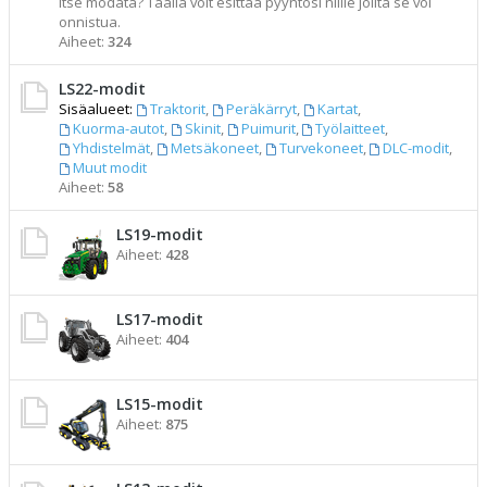
itse modata? Täällä voit esittää pyyntösi niille joilta se voi
onnistua.
Aiheet:
324
LS22-modit
Sisäalueet:
Traktorit
,
Peräkärryt
,
Kartat
,
Kuorma-autot
,
Skinit
,
Puimurit
,
Työlaitteet
,
Yhdistelmät
,
Metsäkoneet
,
Turvekoneet
,
DLC-modit
,
Muut modit
Aiheet:
58
LS19-modit
Aiheet:
428
LS17-modit
Aiheet:
404
LS15-modit
Aiheet:
875