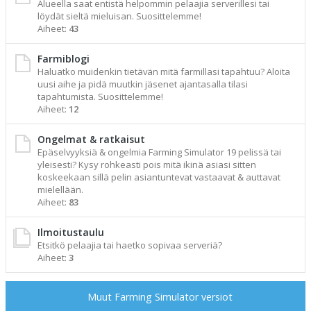
Alueella saat entistä helpommin pelaajia serverillesi tai
löydät sieltä mieluisan. Suosittelemme!
Aiheet:
43
Farmiblogi
Haluatko muidenkin tietävän mitä farmillasi tapahtuu? Aloita
uusi aihe ja pidä muutkin jäsenet ajantasalla tilasi
tapahtumista. Suosittelemme!
Aiheet:
12
Ongelmat & ratkaisut
Epäselvyyksiä & ongelmia Farming Simulator 19 pelissä tai
yleisesti? Kysy rohkeasti pois mitä ikinä asiasi sitten
koskeekaan sillä pelin asiantuntevat vastaavat & auttavat
mielellään.
Aiheet:
83
Ilmoitustaulu
Etsitkö pelaajia tai haetko sopivaa serveriä?
Aiheet:
3
Muut Farming Simulator versiot