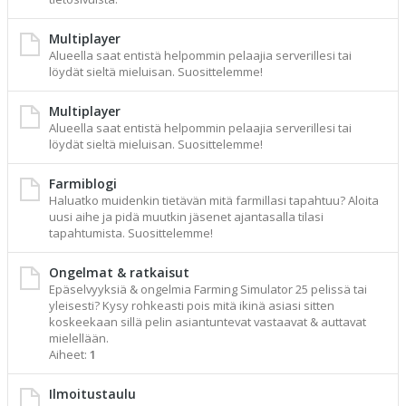
Multiplayer
Alueella saat entistä helpommin pelaajia serverillesi tai
löydät sieltä mieluisan. Suosittelemme!
Multiplayer
Alueella saat entistä helpommin pelaajia serverillesi tai
löydät sieltä mieluisan. Suosittelemme!
Farmiblogi
Haluatko muidenkin tietävän mitä farmillasi tapahtuu? Aloita
uusi aihe ja pidä muutkin jäsenet ajantasalla tilasi
tapahtumista. Suosittelemme!
Ongelmat & ratkaisut
Epäselvyyksiä & ongelmia Farming Simulator 25 pelissä tai
yleisesti? Kysy rohkeasti pois mitä ikinä asiasi sitten
koskeekaan sillä pelin asiantuntevat vastaavat & auttavat
mielellään.
Aiheet:
1
Ilmoitustaulu