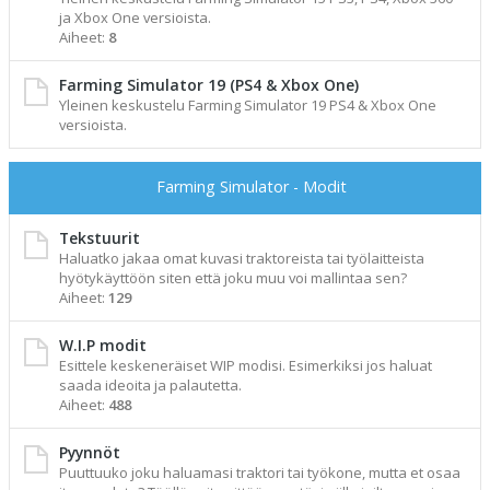
ja Xbox One versioista.
Aiheet:
8
Farming Simulator 19 (PS4 & Xbox One)
Yleinen keskustelu Farming Simulator 19 PS4 & Xbox One
versioista.
Farming Simulator - Modit
Tekstuurit
Haluatko jakaa omat kuvasi traktoreista tai työlaitteista
hyötykäyttöön siten että joku muu voi mallintaa sen?
Aiheet:
129
W.I.P modit
Esittele keskeneräiset WIP modisi. Esimerkiksi jos haluat
saada ideoita ja palautetta.
Aiheet:
488
Pyynnöt
Puuttuuko joku haluamasi traktori tai työkone, mutta et osaa