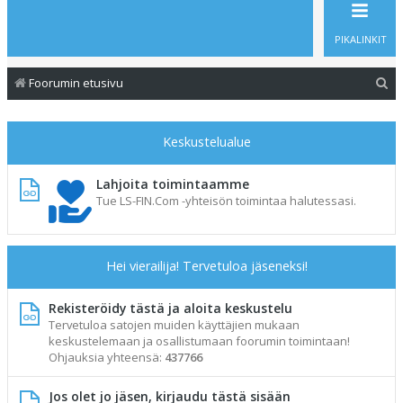
PIKALINKIT
E
Foorumin etusivu
t
s
Keskustelualue
i
Lahjoita toimintaamme
Tue LS-FIN.Com -yhteisön toimintaa halutessasi.
Hei vierailija! Tervetuloa jäseneksi!
Rekisteröidy tästä ja aloita keskustelu
Tervetuloa satojen muiden käyttäjien mukaan
keskustelemaan ja osallistumaan foorumin toimintaan!
Ohjauksia yhteensä:
437766
Jos olet jo jäsen, kirjaudu tästä sisään