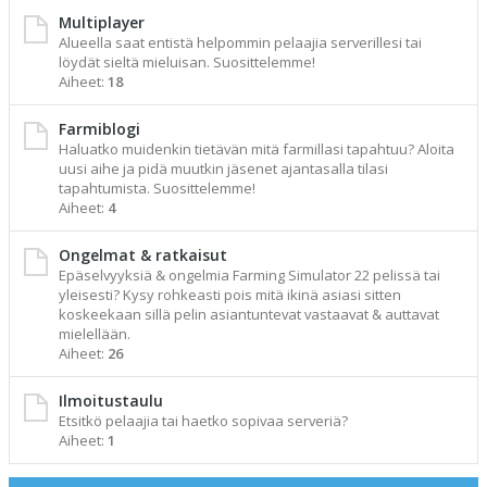
Multiplayer
Alueella saat entistä helpommin pelaajia serverillesi tai
löydät sieltä mieluisan. Suosittelemme!
Aiheet:
18
Farmiblogi
Haluatko muidenkin tietävän mitä farmillasi tapahtuu? Aloita
uusi aihe ja pidä muutkin jäsenet ajantasalla tilasi
tapahtumista. Suosittelemme!
Aiheet:
4
Ongelmat & ratkaisut
Epäselvyyksiä & ongelmia Farming Simulator 22 pelissä tai
yleisesti? Kysy rohkeasti pois mitä ikinä asiasi sitten
koskeekaan sillä pelin asiantuntevat vastaavat & auttavat
mielellään.
Aiheet:
26
Ilmoitustaulu
Etsitkö pelaajia tai haetko sopivaa serveriä?
Aiheet:
1