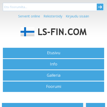
Serverit online
Rekisteröidy
Kirjaudu sisään
Etusivu
Info
Galleria
Foorumi