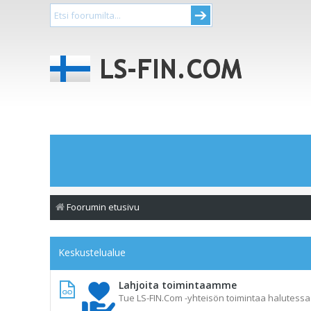
Foorumin etusivu
Keskustelualue
Lahjoita toimintaamme
Tue LS-FIN.Com -yhteisön toimintaa halutessas