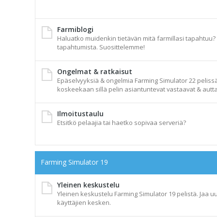
Farmiblogi
Haluatko muidenkin tietävän mitä farmillasi tapahtuu? A
tapahtumista. Suosittelemme!
Ongelmat & ratkaisut
Epäselvyyksiä & ongelmia Farming Simulator 22 pelissä t
koskeekaan sillä pelin asiantuntevat vastaavat & autta
Ilmoitustaulu
Etsitkö pelaajia tai haetko sopivaa serveriä?
Farming Simulator 19
Yleinen keskustelu
Yleinen keskustelu Farming Simulator 19 pelistä. Jaa uu
käyttäjien kesken.