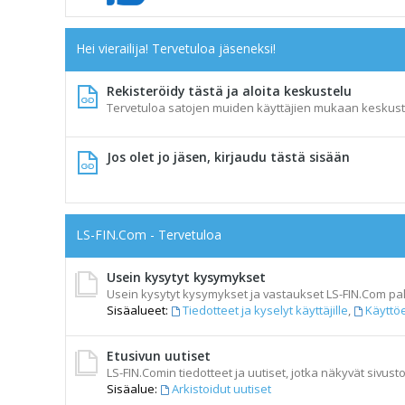
Hei vierailija! Tervetuloa jäseneksi!
Rekisteröidy tästä ja aloita keskustelu
Tervetuloa satojen muiden käyttäjien mukaan keskust
Jos olet jo jäsen, kirjaudu tästä sisään
LS-FIN.Com - Tervetuloa
Usein kysytyt kysymykset
Usein kysytyt kysymykset ja vastaukset LS-FIN.Com pal
Sisäalueet:
Tiedotteet ja kyselyt käyttäjille
,
Käyttö
Etusivun uutiset
LS-FIN.Comin tiedotteet ja uutiset, jotka näkyvät sivusto
Sisäalue:
Arkistoidut uutiset