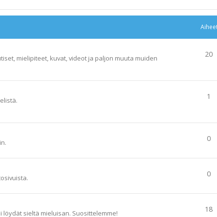
Aihee
20
tiset, mielipiteet, kuvat, videot ja paljon muuta muiden
1
elistä.
0
in.
0
tosivuista.
18
ai löydät sieltä mieluisan. Suosittelemme!