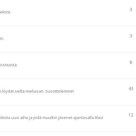
3
elistä.
3
in.
8
tosivuista.
43
ai löydät sieltä mieluisan. Suosittelemme!
12
loita uusi aihe ja pidä muutkin jäsenet ajantasalla tilasi