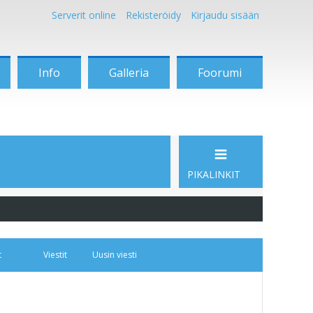
Serverit online
Rekisteröidy
Kirjaudu sisään
Info
Galleria
Foorumi
PIKALINKIT
t
Viestit
Uusin viesti