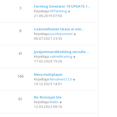
i
t
e
Farming Simulator 19 UPDATE 1…
ä
3
N
s
Kirjoittaja
HPFarming
u
ä
t
21.06.2019 07:50
u
y
i
s
t
i
Lisäsovellusten lataus ei onn…
ä
n
8
N
Kirjoittaja
jussileponiemi
u
v
ä
06.07.2021 23:35
u
i
y
s
e
t
i
s
JyväjemmaritModding servulle …
ä
n
41
t
N
Kirjoittaja
valmettiracing
u
v
i
ä
17.02.2024 15:26
u
i
y
s
e
t
i
s
Neva multiplayer
ä
n
166
t
N
Kirjoittaja
Nevamies123
u
v
i
ä
10.12.2023 14:51
u
i
y
s
e
t
i
s
Re: Rivinojan tila
ä
n
61
t
N
Kirjoittaja
Maito
u
v
i
ä
12.03.2023 09:10
u
i
y
s
e
t
i