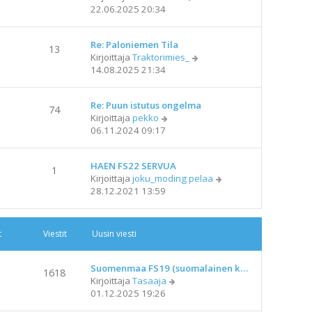
ä
22.06.2025 20:34
t
y
i
t
Re: Paloniemen Tila
ä
13
N
Kirjoittaja
Traktorimies_
u
ä
14.08.2025 21:34
u
y
s
t
i
Re: Puun istutus ongelma
ä
n
74
N
Kirjoittaja
pekko
u
v
ä
06.11.2024 09:17
u
i
y
s
e
t
i
s
HAEN FS22 SERVUA
ä
n
1
t
N
Kirjoittaja
joku_moding pelaa
u
v
i
ä
28.12.2021 13:59
u
i
y
s
e
t
i
s
ä
n
t
t
Viestit
Uusin viesti
u
v
i
u
i
s
e
Suomenmaa FS19 (suomalainen k…
1618
i
s
N
Kirjoittaja
Tasaaja
n
t
ä
01.12.2025 19:26
v
i
y