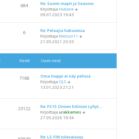
s
Re: Suomi mapit ja Seasons
ä
n
684
t
N
Kirjoittaja
Hiatane
u
v
i
ä
09.07.2023 19:43
u
i
y
s
e
t
i
s
Re: Pelaajia hakusessa
ä
n
6
t
N
Kirjoittaja
Metsuri11
u
v
i
ä
21.05.2021 20:33
u
i
y
s
e
t
i
s
ä
n
t
t
Viestit
Uusin viesti
u
v
i
u
i
s
e
Oma mappi ei näy pelissä
7168
i
N
s
Kirjoittaja
GLS
n
ä
t
13.01.2023 21:21
v
y
i
i
t
e
ä
Re: FS15 Omien Ediitien Lyhyt…
23122
s
u
N
Kirjoittaja
urakkamies
t
u
ä
27.05.2026 19:34
i
s
y
i
t
n
ä
Re: LS-FIN tulevaisuus
v
63849