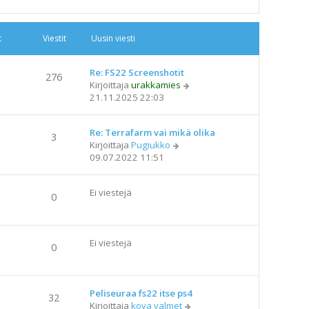
u
s
i
t
Viestit
Uusin viesti
n
v
i
Re: FS22 Screenshotit
276
e
N
Kirjoittaja
urakkamies
s
ä
21.11.2025 22:03
t
y
i
t
Re: Terrafarm vai mikä olika
ä
3
N
Kirjoittaja
Pugiukko
u
ä
09.07.2022 11:51
u
y
s
t
i
Ei viestejä
ä
n
0
u
v
u
i
s
e
Ei viestejä
i
s
0
n
t
v
i
i
Peliseuraa fs22 itse ps4
e
32
N
Kirjoittaja
kova valmet
s