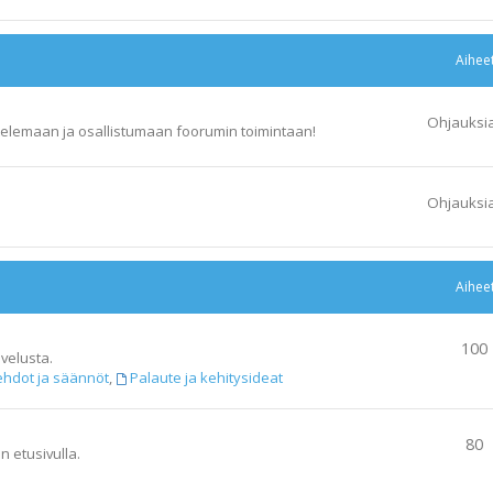
Aihee
Ohjauksi
elemaan ja osallistumaan foorumin toimintaan!
Ohjauksi
Aihee
100
velusta.
ehdot ja säännöt
,
Palaute ja kehitysideat
80
n etusivulla.