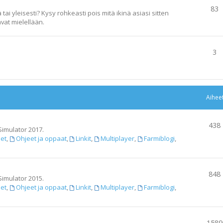
83
ai yleisesti? Kysy rohkeasti pois mitä ikinä asiasi sitten
vat mielellään.
3
Aihee
438
Simulator 2017.
set
,
Ohjeet ja oppaat
,
Linkit
,
Multiplayer
,
Farmiblogi
,
848
Simulator 2015.
set
,
Ohjeet ja oppaat
,
Linkit
,
Multiplayer
,
Farmiblogi
,
1589