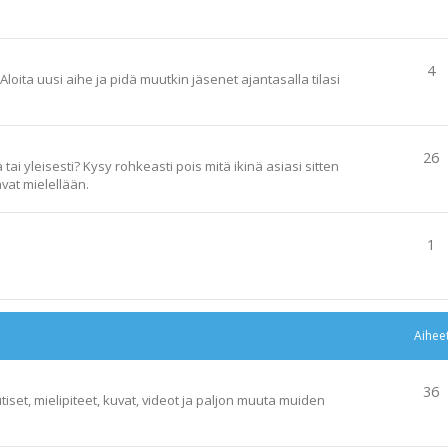
4
loita uusi aihe ja pidä muutkin jäsenet ajantasalla tilasi
26
ai yleisesti? Kysy rohkeasti pois mitä ikinä asiasi sitten
vat mielellään.
1
Aihee
36
tiset, mielipiteet, kuvat, videot ja paljon muuta muiden