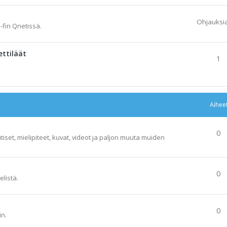
Ohjauksi
-fin Qnetissä.
ettiläät
1
Aihee
0
tiset, mielipiteet, kuvat, videot ja paljon muuta muiden
0
elistä.
0
in.