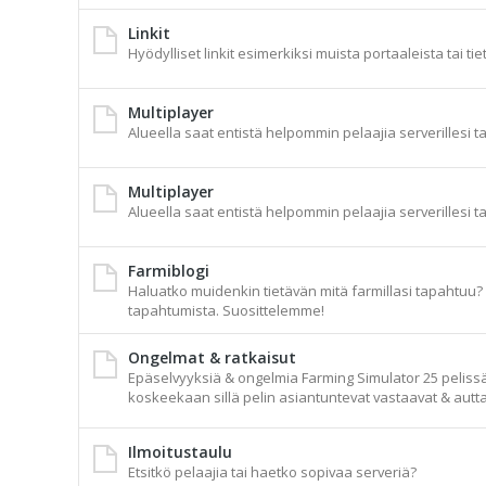
Linkit
Hyödylliset linkit esimerkiksi muista portaaleista tai tie
Multiplayer
Alueella saat entistä helpommin pelaajia serverillesi t
Multiplayer
Alueella saat entistä helpommin pelaajia serverillesi t
Farmiblogi
Haluatko muidenkin tietävän mitä farmillasi tapahtuu? A
tapahtumista. Suosittelemme!
Ongelmat & ratkaisut
Epäselvyyksiä & ongelmia Farming Simulator 25 pelissä t
koskeekaan sillä pelin asiantuntevat vastaavat & autta
Ilmoitustaulu
Etsitkö pelaajia tai haetko sopivaa serveriä?