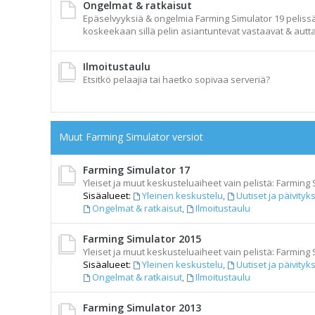
Ongelmat & ratkaisut
Epäselvyyksiä & ongelmia Farming Simulator 19 pelissä t
koskeekaan sillä pelin asiantuntevat vastaavat & autta
Ilmoitustaulu
Etsitkö pelaajia tai haetko sopivaa serveriä?
Muut Farming Simulator versiot
Farming Simulator 17
Yleiset ja muut keskusteluaiheet vain pelistä: Farming 
Sisäalueet:
Yleinen keskustelu
,
Uutiset ja päivityk
Ongelmat & ratkaisut
,
Ilmoitustaulu
Farming Simulator 2015
Yleiset ja muut keskusteluaiheet vain pelistä: Farming 
Sisäalueet:
Yleinen keskustelu
,
Uutiset ja päivityk
Ongelmat & ratkaisut
,
Ilmoitustaulu
Farming Simulator 2013