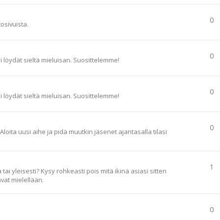
0
tosivuista.
0
ai löydät sieltä mieluisan. Suosittelemme!
0
ai löydät sieltä mieluisan. Suosittelemme!
0
loita uusi aihe ja pidä muutkin jäsenet ajantasalla tilasi
1
ai yleisesti? Kysy rohkeasti pois mitä ikinä asiasi sitten
vat mielellään.
0