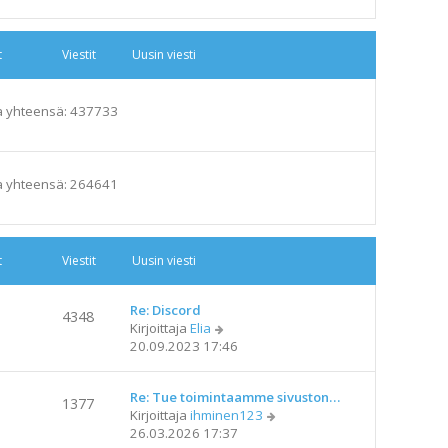
t
Viestit
Uusin viesti
a yhteensä: 437733
a yhteensä: 264641
t
Viestit
Uusin viesti
Re: Discord
4348
N
Kirjoittaja
Elia
ä
20.09.2023 17:46
y
t
Re: Tue toimintaamme sivuston…
ä
1377
N
Kirjoittaja
ihminen123
u
ä
26.03.2026 17:37
u