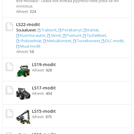
itse modata? Täällä voit esittää pyyntösi niille joilta se voi
onnistua.
Aiheet:
324
LS22-modit
Sisäalueet:
Traktorit
,
Peräkärryt
,
Kartat
,
Kuorma-autot
,
Skinit
,
Puimurit
,
Työlaitteet
,
Yhdistelmät
,
Metsäkoneet
,
Turvekoneet
,
DLC-modit
,
Muut modit
Aiheet:
58
LS19-modit
Aiheet:
428
LS17-modit
Aiheet:
404
LS15-modit
Aiheet:
875