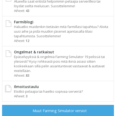
Alueella saat entistä helpommin pelaajia serverillesi tai
löydät sieltä mieluisan. Suosittelemme!
Aiheet:
43
Farmiblogi
Haluatko muidenkin tietävän mitä farmillasi tapahtuu? Aloita
uusi aihe ja pidä muutkin jäsenet ajantasalla tilasi
tapahtumista. Suosittelemme!
Aiheet:
12
Ongelmat & ratkaisut
Epäselvyyksiä & ongelmia Farming Simulator 19 pelissä tai
yleisesti? Kysy rohkeasti pois mitä ikinä asiasi sitten
koskeekaan sillä pelin asiantuntevat vastaavat & auttavat
mielellään.
Aiheet:
83
Ilmoitustaulu
Etsitkö pelaajia tai haetko sopivaa serveriä?
Aiheet:
3
Muut Farming Simulator versiot