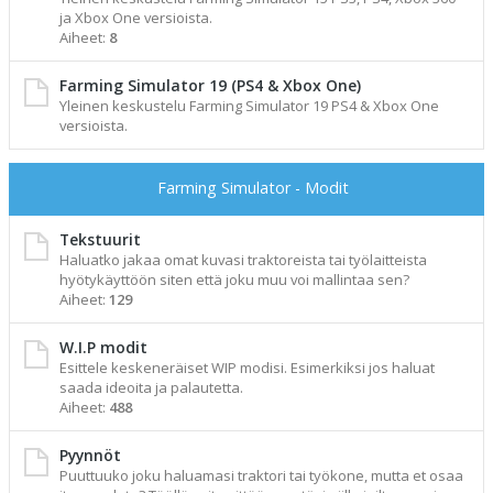
ja Xbox One versioista.
Aiheet:
8
Farming Simulator 19 (PS4 & Xbox One)
Yleinen keskustelu Farming Simulator 19 PS4 & Xbox One
versioista.
Farming Simulator - Modit
Tekstuurit
Haluatko jakaa omat kuvasi traktoreista tai työlaitteista
hyötykäyttöön siten että joku muu voi mallintaa sen?
Aiheet:
129
W.I.P modit
Esittele keskeneräiset WIP modisi. Esimerkiksi jos haluat
saada ideoita ja palautetta.
Aiheet:
488
Pyynnöt
Puuttuuko joku haluamasi traktori tai työkone, mutta et osaa