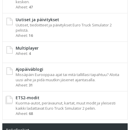
kesken.
Aiheet:
47
Uutiset ja päivitykset
Uutiset, tiedoitteet ja päivitykset Euro Truck Simulator 2
pelistä.
Aiheet:
16
Multiplayer
Aiheet:
4
Ajopäiväblogi
Missäpäin Eurooppaa ajat tai mitä tallillasi tapahtuu? Aloita
uusi aihe ja pidä muutkin jäsenet ajantasalla.
Aiheet:
31
ETS2-modit
Kuorma-autot, perävaunut, kartat, muut modit ja yleisesti
kaikki ladattavat Euro Truck Simulator 2 peliin.
Aiheet:
68