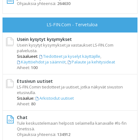
Ohjauksia yhteensä:
264630
LS-FIN.Com - Tervetuloa
Usein kysytyt kysymykset
Usein kysytyt kysymykset ja vastaukset LS-FIN.Com
palvelusta.
Sisäalueet:
Tiedotteet ja kyselyt käyttäjille
,
Käyttöehdot ja säännöt
,
Palaute ja kehitysideat
Aiheet:
100
Etusivun uutiset
LS-FIN.Comin tiedotteet ja uutiset, jotka näkyvät sivuston
etusivulla.
Sisäalue:
Arkistoidut uutiset
Aiheet:
80
Chat
Tule keskustelemaan helposti selaimella kanavalle #ls-fin
Qnetissä.
Ohjauksia yhteensä:
134912