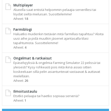
Multiplayer
Alueella saat entistä helpommin pelaajia serverillesi tai
löydät sieltä mieluisan. Suosittelemme!
Aiheet:
18
Farmiblogi
Haluatko muidenkin tietävän mitä farmillasi tapahtuu? Aloita
uusi aihe ja pidä muutkin jäsenet ajantasalla tilasi
tapahtumista. Suosittelemme!
Aiheet:
4
Ongelmat & ratkaisut
Epäselvyyksiä & ongelmia Farming Simulator 22 pelissä tai
yleisesti? Kysy rohkeasti pois mitä ikinä asiasi sitten
koskeekaan sillä pelin asiantuntevat vastaavat & auttavat
mielellään.
Aiheet:
26
Ilmoitustaulu
Etsitkö pelaajia tai haetko sopivaa serveriä?
Aiheet:
1