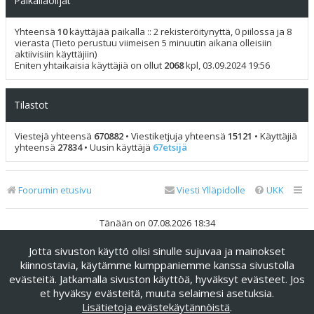
Paikallaolijat
Yhteensä
10
käyttäjää paikalla :: 2 rekisteröitynyttä, 0 piilossa ja 8
vierasta (Tieto perustuu viimeisen 5 minuutin aikana olleisiin
aktiivisiin käyttäjiin)
Eniten yhtaikaisia käyttäjiä on ollut
2068
kpl, 03.09.2024 19:56
Tilastot
Viestejä yhteensä
670882
• Viestiketjuja yhteensä
15121
• Käyttäjiä
yhteensä
27834
• Uusin käyttäjä
67etsijä
Foorumin etusivu
Viesti Ylläpidolle
UKK
Tänään on 07.08.2026 18:34
Jotta sivuston käyttö olisi sinulle sujuvaa ja mainokset
Keskustelufoorumin ohjelmisto
phpBB
® Forum Software ©
phpBB Limited
kiinnostavia, käytämme kumppaniemme kanssa sivustolla
evästeitä. Jatkamalla sivuston käyttöä, hyväksyt evästeet. Jos
Käännös: phpBB Suomi (lurttinen, harritapio, Pettis)
et hyväksy evästeitä, muuta selaimesi asetuksia.
phpBB Metro Theme by
PixelGoose Studio
Lisätietoja evästekäytännöistä
.
Yksityisyys
|
Ehdot