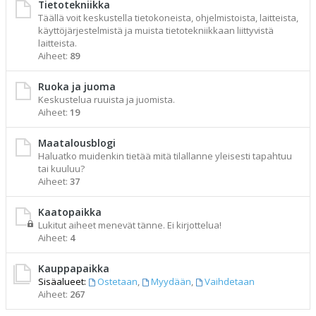
Tietotekniikka
Täällä voit keskustella tietokoneista, ohjelmistoista, laitteista,
käyttöjärjestelmistä ja muista tietotekniikkaan liittyvistä
laitteista.
Aiheet:
89
Ruoka ja juoma
Keskustelua ruuista ja juomista.
Aiheet:
19
Maatalousblogi
Haluatko muidenkin tietää mitä tilallanne yleisesti tapahtuu
tai kuuluu?
Aiheet:
37
Kaatopaikka
Lukitut aiheet menevät tänne. Ei kirjottelua!
Aiheet:
4
Kauppapaikka
Sisäalueet:
Ostetaan
,
Myydään
,
Vaihdetaan
Aiheet:
267