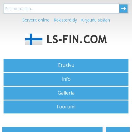
Serverit online
Rekisteröidy
Kirjaudu sisään
Etusivu
Info
Galleria
Foorumi