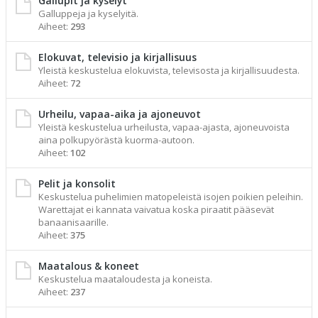
Gallupit ja kyselyt
Galluppeja ja kyselyitä.
Aiheet:
293
Elokuvat, televisio ja kirjallisuus
Yleistä keskustelua elokuvista, televisosta ja kirjallisuudesta.
Aiheet:
72
Urheilu, vapaa-aika ja ajoneuvot
Yleistä keskustelua urheilusta, vapaa-ajasta, ajoneuvoista
aina polkupyörästä kuorma-autoon.
Aiheet:
102
Pelit ja konsolit
Keskustelua puhelimien matopeleistä isojen poikien peleihin.
Warettajat ei kannata vaivatua koska piraatit pääsevät
banaanisaarille.
Aiheet:
375
Maatalous & koneet
Keskustelua maataloudesta ja koneista.
Aiheet:
237