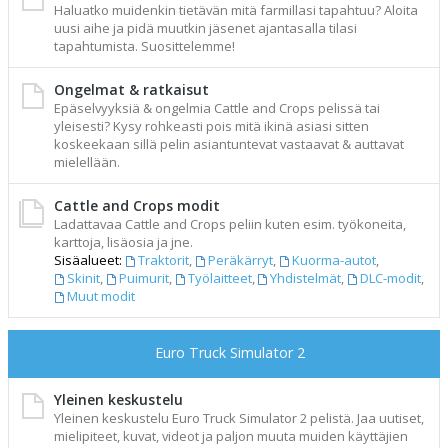
Haluatko muidenkin tietävän mitä farmillasi tapahtuu? Aloita
uusi aihe ja pidä muutkin jäsenet ajantasalla tilasi
tapahtumista. Suosittelemme!
Ongelmat & ratkaisut
Epäselvyyksiä & ongelmia Cattle and Crops pelissä tai
yleisesti? Kysy rohkeasti pois mitä ikinä asiasi sitten
koskeekaan sillä pelin asiantuntevat vastaavat & auttavat
mielellään.
Cattle and Crops modit
Ladattavaa Cattle and Crops peliin kuten esim. työkoneita,
karttoja, lisäosia ja jne.
Sisäalueet:
Traktorit
,
Peräkärryt
,
Kuorma-autot
,
Skinit
,
Puimurit
,
Työlaitteet
,
Yhdistelmät
,
DLC-modit
,
Muut modit
Euro Truck Simulator 2
Yleinen keskustelu
Yleinen keskustelu Euro Truck Simulator 2 pelistä. Jaa uutiset,
mielipiteet, kuvat, videot ja paljon muuta muiden käyttäjien