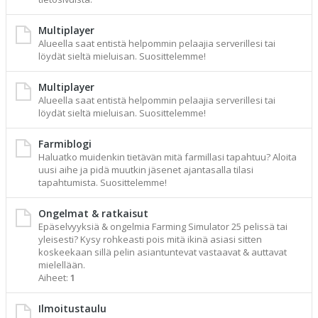
Multiplayer
Alueella saat entistä helpommin pelaajia serverillesi tai
löydät sieltä mieluisan. Suosittelemme!
Multiplayer
Alueella saat entistä helpommin pelaajia serverillesi tai
löydät sieltä mieluisan. Suosittelemme!
Farmiblogi
Haluatko muidenkin tietävän mitä farmillasi tapahtuu? Aloita
uusi aihe ja pidä muutkin jäsenet ajantasalla tilasi
tapahtumista. Suosittelemme!
Ongelmat & ratkaisut
Epäselvyyksiä & ongelmia Farming Simulator 25 pelissä tai
yleisesti? Kysy rohkeasti pois mitä ikinä asiasi sitten
koskeekaan sillä pelin asiantuntevat vastaavat & auttavat
mielellään.
Aiheet:
1
Ilmoitustaulu