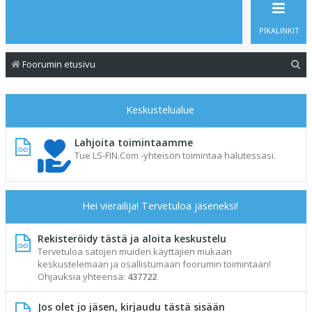
PIKALINKIT
E
Foorumin etusivu
t
s
Keskustelualue
i
Lahjoita toimintaamme
Tue LS-FIN.Com -yhteisön toimintaa halutessasi.
Hei vierailija! Tervetuloa jäseneksi!
Rekisteröidy tästä ja aloita keskustelu
Tervetuloa satojen muiden käyttäjien mukaan
keskustelemaan ja osallistumaan foorumin toimintaan!
Ohjauksia yhteensä:
437722
Jos olet jo jäsen, kirjaudu tästä sisään