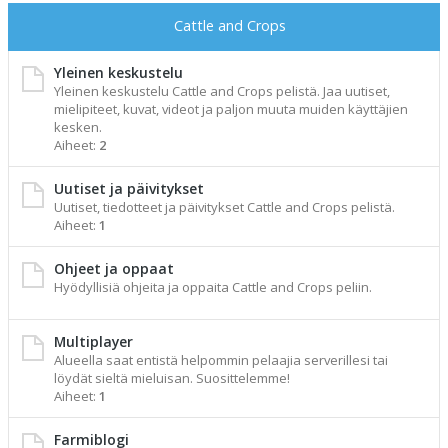
Cattle and Crops
Yleinen keskustelu
Yleinen keskustelu Cattle and Crops pelistä. Jaa uutiset,
mielipiteet, kuvat, videot ja paljon muuta muiden käyttäjien
kesken.
Aiheet:
2
Uutiset ja päivitykset
Uutiset, tiedotteet ja päivitykset Cattle and Crops pelistä.
Aiheet:
1
Ohjeet ja oppaat
Hyödyllisiä ohjeita ja oppaita Cattle and Crops peliin.
Multiplayer
Alueella saat entistä helpommin pelaajia serverillesi tai
löydät sieltä mieluisan. Suosittelemme!
Aiheet:
1
Farmiblogi