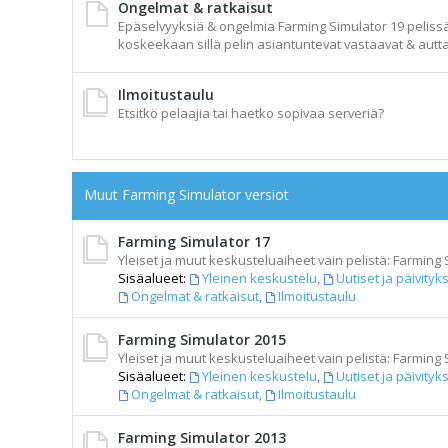
Ongelmat & ratkaisut
Epäselvyyksiä & ongelmia Farming Simulator 19 pelissä t
koskeekaan sillä pelin asiantuntevat vastaavat & autta
Ilmoitustaulu
Etsitkö pelaajia tai haetko sopivaa serveriä?
Muut Farming Simulator versiot
Farming Simulator 17
Yleiset ja muut keskusteluaiheet vain pelistä: Farming 
Sisäalueet:
Yleinen keskustelu
,
Uutiset ja päivityk
Ongelmat & ratkaisut
,
Ilmoitustaulu
Farming Simulator 2015
Yleiset ja muut keskusteluaiheet vain pelistä: Farming 
Sisäalueet:
Yleinen keskustelu
,
Uutiset ja päivityk
Ongelmat & ratkaisut
,
Ilmoitustaulu
Farming Simulator 2013