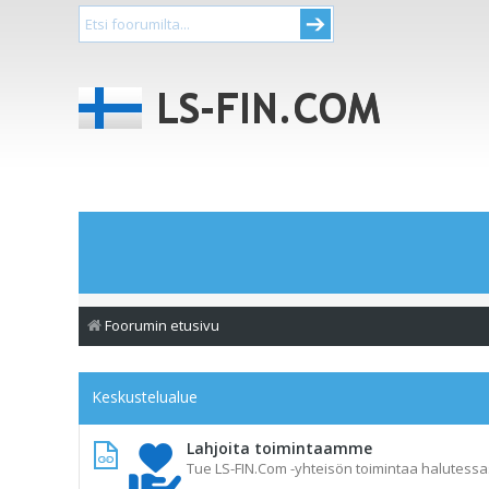
Foorumin etusivu
Keskustelualue
Lahjoita toimintaamme
Tue LS-FIN.Com -yhteisön toimintaa halutessas