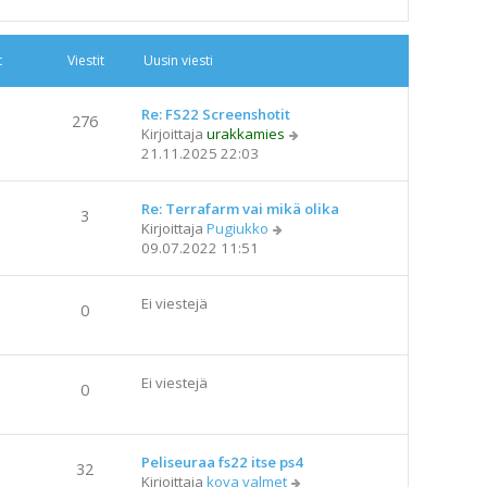
u
s
i
t
Viestit
Uusin viesti
n
v
i
Re: FS22 Screenshotit
276
e
N
Kirjoittaja
urakkamies
s
ä
21.11.2025 22:03
t
y
i
t
Re: Terrafarm vai mikä olika
ä
3
N
Kirjoittaja
Pugiukko
u
ä
09.07.2022 11:51
u
y
s
t
i
Ei viestejä
ä
n
0
u
v
u
i
s
e
Ei viestejä
i
s
0
n
t
v
i
i
Peliseuraa fs22 itse ps4
e
32
N
Kirjoittaja
kova valmet
s