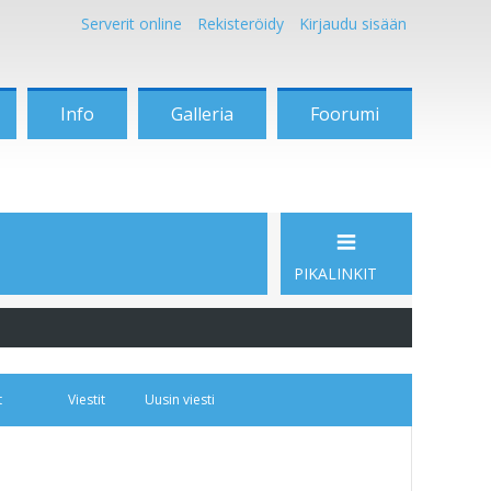
Serverit online
Rekisteröidy
Kirjaudu sisään
Info
Galleria
Foorumi
PIKALINKIT
t
Viestit
Uusin viesti