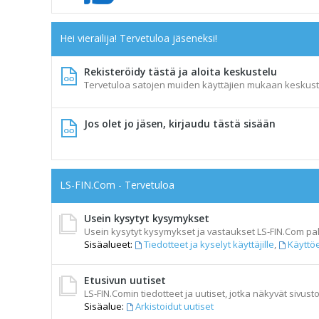
Hei vierailija! Tervetuloa jäseneksi!
Rekisteröidy tästä ja aloita keskustelu
Tervetuloa satojen muiden käyttäjien mukaan keskust
Jos olet jo jäsen, kirjaudu tästä sisään
LS-FIN.Com - Tervetuloa
Usein kysytyt kysymykset
Usein kysytyt kysymykset ja vastaukset LS-FIN.Com pal
Sisäalueet:
Tiedotteet ja kyselyt käyttäjille
,
Käyttö
Etusivun uutiset
LS-FIN.Comin tiedotteet ja uutiset, jotka näkyvät sivusto
Sisäalue:
Arkistoidut uutiset