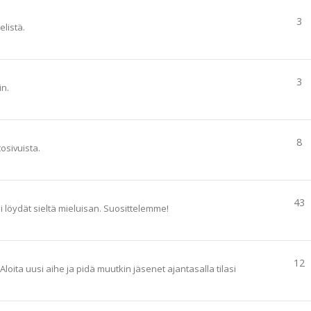
3
elistä.
3
in.
8
tosivuista.
43
ai löydät sieltä mieluisan. Suosittelemme!
12
loita uusi aihe ja pidä muutkin jäsenet ajantasalla tilasi