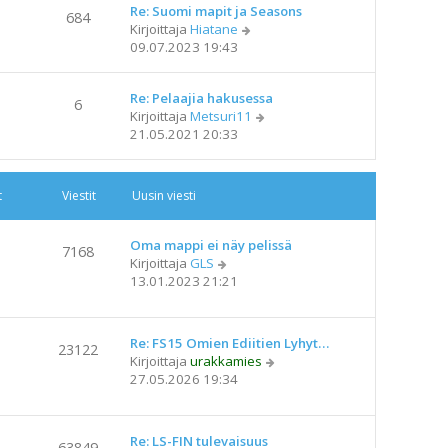
s
Re: Suomi mapit ja Seasons
ä
n
684
t
N
Kirjoittaja
Hiatane
u
v
i
ä
09.07.2023 19:43
u
i
y
s
e
t
i
s
Re: Pelaajia hakusessa
ä
n
6
t
N
Kirjoittaja
Metsuri11
u
v
i
ä
21.05.2021 20:33
u
i
y
s
e
t
i
s
ä
n
t
t
Viestit
Uusin viesti
u
v
i
u
i
s
e
Oma mappi ei näy pelissä
7168
i
N
s
Kirjoittaja
GLS
n
ä
t
13.01.2023 21:21
v
y
i
i
t
e
ä
Re: FS15 Omien Ediitien Lyhyt…
23122
s
u
N
Kirjoittaja
urakkamies
t
u
ä
27.05.2026 19:34
i
s
y
i
t
n
ä
Re: LS-FIN tulevaisuus
v
63849