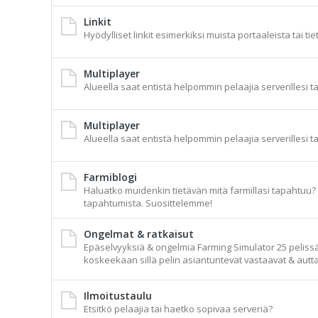
Linkit
Hyödylliset linkit esimerkiksi muista portaaleista tai tie
Multiplayer
Alueella saat entistä helpommin pelaajia serverillesi t
Multiplayer
Alueella saat entistä helpommin pelaajia serverillesi t
Farmiblogi
Haluatko muidenkin tietävän mitä farmillasi tapahtuu? A
tapahtumista. Suosittelemme!
Ongelmat & ratkaisut
Epäselvyyksiä & ongelmia Farming Simulator 25 pelissä t
koskeekaan sillä pelin asiantuntevat vastaavat & autta
Ilmoitustaulu
Etsitkö pelaajia tai haetko sopivaa serveriä?