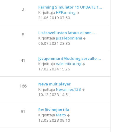
i
t
e
Farming Simulator 19 UPDATE 1…
ä
3
N
s
Kirjoittaja
HPFarming
u
ä
t
21.06.2019 07:50
u
y
i
s
t
i
Lisäsovellusten lataus ei onn…
ä
n
8
N
Kirjoittaja
jussileponiemi
u
v
ä
06.07.2021 23:35
u
i
y
s
e
t
i
s
JyväjemmaritModding servulle …
ä
n
41
t
N
Kirjoittaja
valmettiracing
u
v
i
ä
17.02.2024 15:26
u
i
y
s
e
t
i
s
Neva multiplayer
ä
n
166
t
N
Kirjoittaja
Nevamies123
u
v
i
ä
10.12.2023 14:51
u
i
y
s
e
t
i
s
Re: Rivinojan tila
ä
n
61
t
N
Kirjoittaja
Maito
u
v
i
ä
12.03.2023 09:10
u
i
y
s
e
t
i