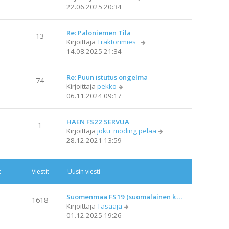
ä
22.06.2025 20:34
t
y
i
t
Re: Paloniemen Tila
ä
13
N
Kirjoittaja
Traktorimies_
u
ä
14.08.2025 21:34
u
y
s
t
i
Re: Puun istutus ongelma
ä
n
74
N
Kirjoittaja
pekko
u
v
ä
06.11.2024 09:17
u
i
y
s
e
t
i
s
HAEN FS22 SERVUA
ä
n
1
t
N
Kirjoittaja
joku_moding pelaa
u
v
i
ä
28.12.2021 13:59
u
i
y
s
e
t
i
s
ä
n
t
t
Viestit
Uusin viesti
u
v
i
u
i
s
e
Suomenmaa FS19 (suomalainen k…
1618
i
s
N
Kirjoittaja
Tasaaja
n
t
ä
01.12.2025 19:26
v
i
y