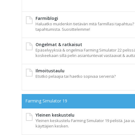
Farmiblogi
Haluatko muidenkin tietävän mitä farmillasi tapahtuu? A
tapahtumista. Suosittelemme!
Ongelmat & ratkaisut
Epäselvyyksiä & ongelmia Farming Simulator 22 pelissä t
koskeekaan sillä pelin asiantuntevat vastaavat & autta
Ilmoitustaulu
Etsitkö pelaajia tai haetko sopivaa serveriä?
Farming Simulator 19
Yleinen keskustelu
Yleinen keskustelu Farming Simulator 19 pelistä. Jaa uu
käyttäjien kesken.