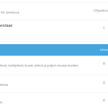
Ohjauksi
-fin Qnetissä.
ettiläät
1
Aihee
0
tiset, mielipiteet, kuvat, videot ja paljon muuta muiden
0
elistä.
0
in.