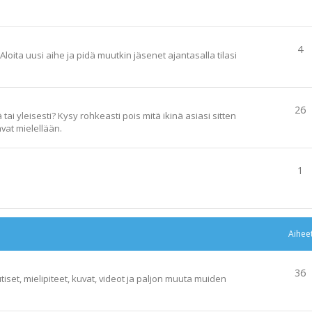
4
loita uusi aihe ja pidä muutkin jäsenet ajantasalla tilasi
26
ai yleisesti? Kysy rohkeasti pois mitä ikinä asiasi sitten
vat mielellään.
1
Aihee
36
tiset, mielipiteet, kuvat, videot ja paljon muuta muiden