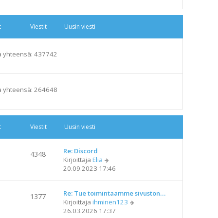
t
Viestit
Uusin viesti
a yhteensä: 437742
a yhteensä: 264648
t
Viestit
Uusin viesti
Re: Discord
4348
N
Kirjoittaja
Elia
ä
20.09.2023 17:46
y
t
Re: Tue toimintaamme sivuston…
ä
1377
N
Kirjoittaja
ihminen123
u
ä
26.03.2026 17:37
u