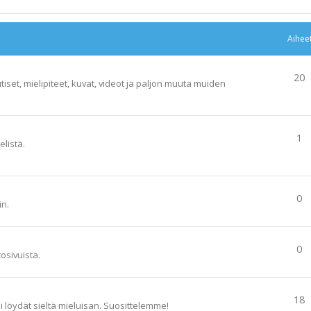
Aihee
20
tiset, mielipiteet, kuvat, videot ja paljon muuta muiden
1
elistä.
0
in.
0
tosivuista.
18
ai löydät sieltä mieluisan. Suosittelemme!