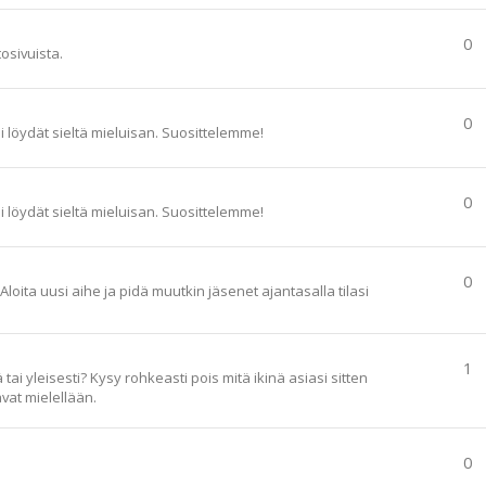
0
tosivuista.
0
ai löydät sieltä mieluisan. Suosittelemme!
0
ai löydät sieltä mieluisan. Suosittelemme!
0
loita uusi aihe ja pidä muutkin jäsenet ajantasalla tilasi
1
ai yleisesti? Kysy rohkeasti pois mitä ikinä asiasi sitten
vat mielellään.
0