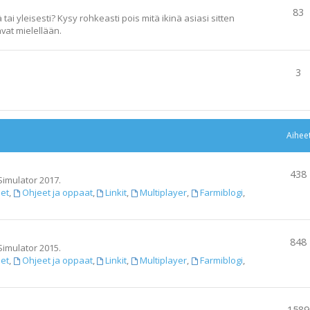
83
ai yleisesti? Kysy rohkeasti pois mitä ikinä asiasi sitten
vat mielellään.
3
Aihee
438
Simulator 2017.
set
,
Ohjeet ja oppaat
,
Linkit
,
Multiplayer
,
Farmiblogi
,
848
Simulator 2015.
set
,
Ohjeet ja oppaat
,
Linkit
,
Multiplayer
,
Farmiblogi
,
1589