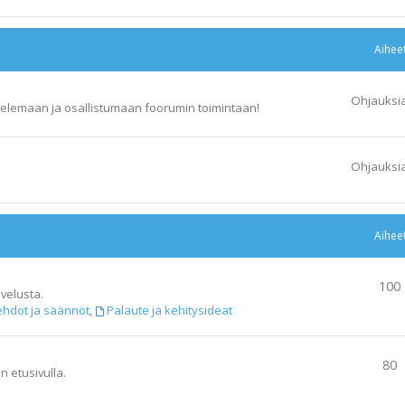
Aihee
Ohjauksi
elemaan ja osallistumaan foorumin toimintaan!
Ohjauksi
Aihee
100
velusta.
ehdot ja säännöt
,
Palaute ja kehitysideat
80
n etusivulla.