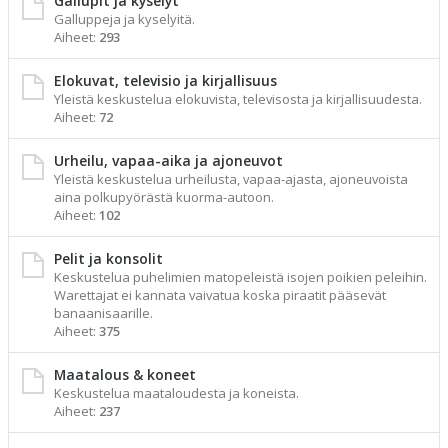
Gallupit ja kyselyt
Galluppeja ja kyselyitä.
Aiheet:
293
Elokuvat, televisio ja kirjallisuus
Yleistä keskustelua elokuvista, televisosta ja kirjallisuudesta.
Aiheet:
72
Urheilu, vapaa-aika ja ajoneuvot
Yleistä keskustelua urheilusta, vapaa-ajasta, ajoneuvoista
aina polkupyörästä kuorma-autoon.
Aiheet:
102
Pelit ja konsolit
Keskustelua puhelimien matopeleistä isojen poikien peleihin.
Warettajat ei kannata vaivatua koska piraatit pääsevät
banaanisaarille.
Aiheet:
375
Maatalous & koneet
Keskustelua maataloudesta ja koneista.
Aiheet:
237