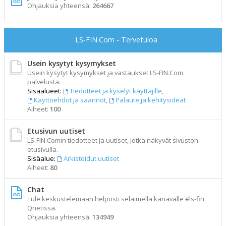
Ohjauksia yhteensä:
264667
LS-FIN.Com - Tervetuloa
Usein kysytyt kysymykset
Usein kysytyt kysymykset ja vastaukset LS-FIN.Com
palvelusta.
Sisäalueet:
Tiedotteet ja kyselyt käyttäjille
,
Käyttöehdot ja säännöt
,
Palaute ja kehitysideat
Aiheet:
100
Etusivun uutiset
LS-FIN.Comin tiedotteet ja uutiset, jotka näkyvät sivuston
etusivulla.
Sisäalue:
Arkistoidut uutiset
Aiheet:
80
Chat
Tule keskustelemaan helposti selaimella kanavalle #ls-fin
Qnetissä.
Ohjauksia yhteensä:
134949