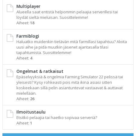
Multiplayer
Alueella saat entistä helpommin pelaajia serverillesi tai
löydät sieltä mieluisan. Suosittelemme!
Aiheet:
18
Farmiblogi
Haluatko muidenkin tietävän mitä farmillasi tapahtuu? Aloita
uusi aihe ja pidä muutkin jäsenet ajantasalla tilasi
tapahtumista. Suosittelemme!
Aiheet:
4
Ongelmat & ratkaisut
Epäselvyyksiä & ongelmia Farming Simulator 22 pelissä tai
yleisesti? Kysy rohkeasti pois mitä ikinä asiasi sitten
koskeekaan sillä pelin asiantuntevat vastaavat & auttavat
mielellään.
Aiheet:
26
Ilmoitustaulu
Etsitkö pelaajia tai haetko sopivaa serveriä?
Aiheet:
1