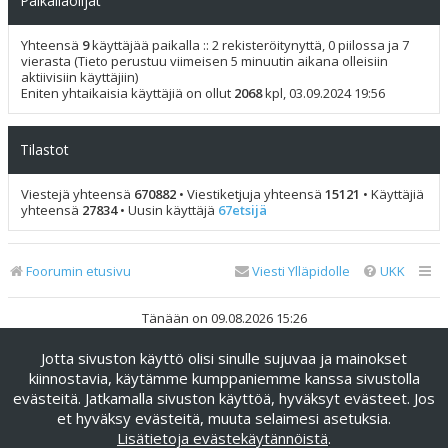
Paikallaolijat
Yhteensä
9
käyttäjää paikalla :: 2 rekisteröitynyttä, 0 piilossa ja 7
vierasta (Tieto perustuu viimeisen 5 minuutin aikana olleisiin
aktiivisiin käyttäjiin)
Eniten yhtaikaisia käyttäjiä on ollut
2068
kpl, 03.09.2024 19:56
Tilastot
Viestejä yhteensä
670882
• Viestiketjuja yhteensä
15121
• Käyttäjiä
yhteensä
27834
• Uusin käyttäjä
67etsijä
Foorumin etusivu
Viesti Ylläpidolle
UKK
Tänään on 09.08.2026 15:26
Jotta sivuston käyttö olisi sinulle sujuvaa ja mainokset
Keskustelufoorumin ohjelmisto
phpBB
® Forum Software ©
phpBB Limited
kiinnostavia, käytämme kumppaniemme kanssa sivustolla
evästeitä. Jatkamalla sivuston käyttöä, hyväksyt evästeet. Jos
Käännös: phpBB Suomi (lurttinen, harritapio, Pettis)
et hyväksy evästeitä, muuta selaimesi asetuksia.
phpBB Metro Theme by
PixelGoose Studio
Lisätietoja evästekäytännöistä
.
Yksityisyys
|
Ehdot