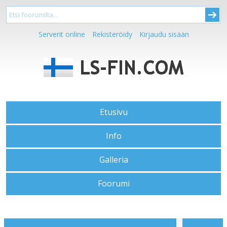
Serverit online
Rekisteröidy
Kirjaudu sisään
Etusivu
Info
Galleria
Foorumi