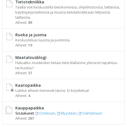
Tietotekniikka
Täällä voit keskustella tietokoneista, ohjelmistoista, laitteista,
käyttöjärjestelmistä ja muista tietotekniikkaan liittyvistä
laitteista.
Aiheet:
89
Ruoka ja juoma
Keskustelua ruuista ja juomista.
Aiheet:
19
Maatalousblogi
Haluatko muidenkin tietää mitä tilallanne yleisesti tapahtuu
tai kuuluu?
Aiheet:
37
Kaatopaikka
Lukitut aiheet menevät tänne. Ei kirjottelua!
Aiheet:
4
Kauppapaikka
Sisäalueet:
Ostetaan
,
Myydään
,
Vaihdetaan
Aiheet:
267