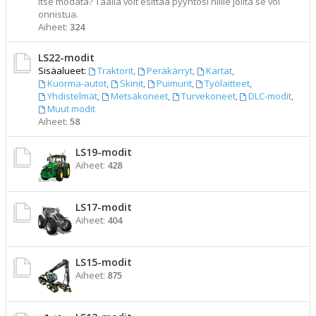
itse modata? Täällä voit esittää pyyntösi niille joilta se voi
onnistua.
Aiheet:
324
LS22-modit
Sisäalueet:
Traktorit
,
Peräkärryt
,
Kartat
,
Kuorma-autot
,
Skinit
,
Puimurit
,
Työlaitteet
,
Yhdistelmät
,
Metsäkoneet
,
Turvekoneet
,
DLC-modit
,
Muut modit
Aiheet:
58
LS19-modit
Aiheet:
428
LS17-modit
Aiheet:
404
LS15-modit
Aiheet:
875