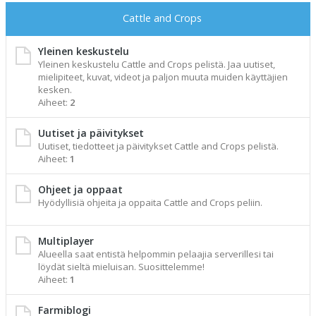
Cattle and Crops
Yleinen keskustelu
Yleinen keskustelu Cattle and Crops pelistä. Jaa uutiset,
mielipiteet, kuvat, videot ja paljon muuta muiden käyttäjien
kesken.
Aiheet:
2
Uutiset ja päivitykset
Uutiset, tiedotteet ja päivitykset Cattle and Crops pelistä.
Aiheet:
1
Ohjeet ja oppaat
Hyödyllisiä ohjeita ja oppaita Cattle and Crops peliin.
Multiplayer
Alueella saat entistä helpommin pelaajia serverillesi tai
löydät sieltä mieluisan. Suosittelemme!
Aiheet:
1
Farmiblogi