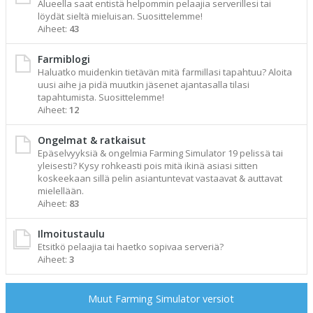
Alueella saat entistä helpommin pelaajia serverillesi tai
löydät sieltä mieluisan. Suosittelemme!
Aiheet:
43
Farmiblogi
Haluatko muidenkin tietävän mitä farmillasi tapahtuu? Aloita
uusi aihe ja pidä muutkin jäsenet ajantasalla tilasi
tapahtumista. Suosittelemme!
Aiheet:
12
Ongelmat & ratkaisut
Epäselvyyksiä & ongelmia Farming Simulator 19 pelissä tai
yleisesti? Kysy rohkeasti pois mitä ikinä asiasi sitten
koskeekaan sillä pelin asiantuntevat vastaavat & auttavat
mielellään.
Aiheet:
83
Ilmoitustaulu
Etsitkö pelaajia tai haetko sopivaa serveriä?
Aiheet:
3
Muut Farming Simulator versiot