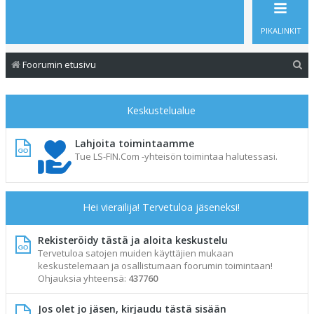
PIKALINKIT
E
Foorumin etusivu
t
s
Keskustelualue
i
Lahjoita toimintaamme
Tue LS-FIN.Com -yhteisön toimintaa halutessasi.
Hei vierailija! Tervetuloa jäseneksi!
Rekisteröidy tästä ja aloita keskustelu
Tervetuloa satojen muiden käyttäjien mukaan
keskustelemaan ja osallistumaan foorumin toimintaan!
Ohjauksia yhteensä:
437760
Jos olet jo jäsen, kirjaudu tästä sisään