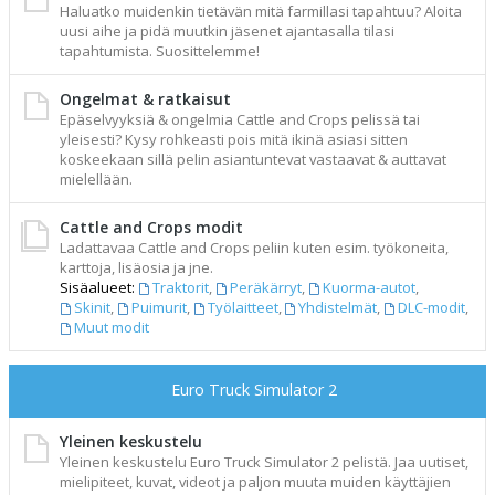
Haluatko muidenkin tietävän mitä farmillasi tapahtuu? Aloita
uusi aihe ja pidä muutkin jäsenet ajantasalla tilasi
tapahtumista. Suosittelemme!
Ongelmat & ratkaisut
Epäselvyyksiä & ongelmia Cattle and Crops pelissä tai
yleisesti? Kysy rohkeasti pois mitä ikinä asiasi sitten
koskeekaan sillä pelin asiantuntevat vastaavat & auttavat
mielellään.
Cattle and Crops modit
Ladattavaa Cattle and Crops peliin kuten esim. työkoneita,
karttoja, lisäosia ja jne.
Sisäalueet:
Traktorit
,
Peräkärryt
,
Kuorma-autot
,
Skinit
,
Puimurit
,
Työlaitteet
,
Yhdistelmät
,
DLC-modit
,
Muut modit
Euro Truck Simulator 2
Yleinen keskustelu
Yleinen keskustelu Euro Truck Simulator 2 pelistä. Jaa uutiset,
mielipiteet, kuvat, videot ja paljon muuta muiden käyttäjien