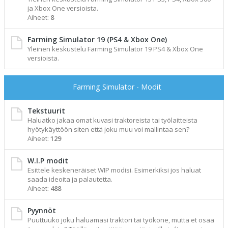
ja Xbox One versioista.
Aiheet:
8
Farming Simulator 19 (PS4 & Xbox One)
Yleinen keskustelu Farming Simulator 19 PS4 & Xbox One
versioista.
Farming Simulator - Modit
Tekstuurit
Haluatko jakaa omat kuvasi traktoreista tai työlaitteista
hyötykäyttöön siten että joku muu voi mallintaa sen?
Aiheet:
129
W.I.P modit
Esittele keskeneräiset WIP modisi. Esimerkiksi jos haluat
saada ideoita ja palautetta.
Aiheet:
488
Pyynnöt
Puuttuuko joku haluamasi traktori tai työkone, mutta et osaa