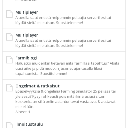
Multiplayer
Alueella saat entistä helpommin pelaajia serverillesi tai
löydät sieltä mieluisan. Suosittelemme!
Multiplayer
Alueella saat entistä helpommin pelaajia serverillesi tai
löydät sieltä mieluisan. Suosittelemme!
Farmiblogi
Haluatko muidenkin tietävän mitä farmillasi tapahtuu? Aloita
uusi aihe ja pidä muutkin jäsenet ajantasalla tilasi
tapahtumista. Suosittelemme!
Ongelmat & ratkaisut
Epäselvyyksiä & ongelmia Farming Simulator 25 pelissä tai
yleisesti? Kysy rohkeasti pois mitä ikinä asiasi sitten
koskeekaan sillä pelin asiantuntevat vastaavat & auttavat
mielellään.
Aiheet:
1
Ilmoitustaulu