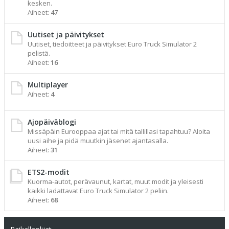
kesken.
Aiheet:
47
Uutiset ja päivitykset
Uutiset, tiedoitteet ja päivitykset Euro Truck Simulator 2
pelistä.
Aiheet:
16
Multiplayer
Aiheet:
4
Ajopäiväblogi
Missäpäin Eurooppaa ajat tai mitä tallillasi tapahtuu? Aloita
uusi aihe ja pidä muutkin jäsenet ajantasalla.
Aiheet:
31
ETS2-modit
Kuorma-autot, perävaunut, kartat, muut modit ja yleisesti
kaikki ladattavat Euro Truck Simulator 2 peliin.
Aiheet:
68