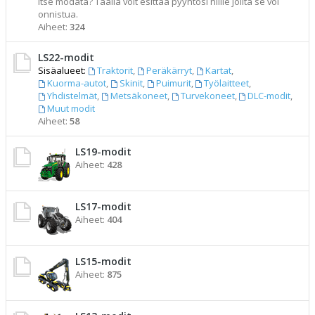
itse modata? Täällä voit esittää pyyntösi niille joilta se voi
onnistua.
Aiheet:
324
LS22-modit
Sisäalueet:
Traktorit
,
Peräkärryt
,
Kartat
,
Kuorma-autot
,
Skinit
,
Puimurit
,
Työlaitteet
,
Yhdistelmät
,
Metsäkoneet
,
Turvekoneet
,
DLC-modit
,
Muut modit
Aiheet:
58
LS19-modit
Aiheet:
428
LS17-modit
Aiheet:
404
LS15-modit
Aiheet:
875