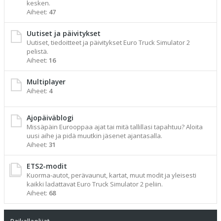
kesken.
Aiheet:
47
Uutiset ja päivitykset
Uutiset, tiedoitteet ja päivitykset Euro Truck Simulator 2
pelistä.
Aiheet:
16
Multiplayer
Aiheet:
4
Ajopäiväblogi
Missäpäin Eurooppaa ajat tai mitä tallillasi tapahtuu? Aloita
uusi aihe ja pidä muutkin jäsenet ajantasalla.
Aiheet:
31
ETS2-modit
Kuorma-autot, perävaunut, kartat, muut modit ja yleisesti
kaikki ladattavat Euro Truck Simulator 2 peliin.
Aiheet:
68