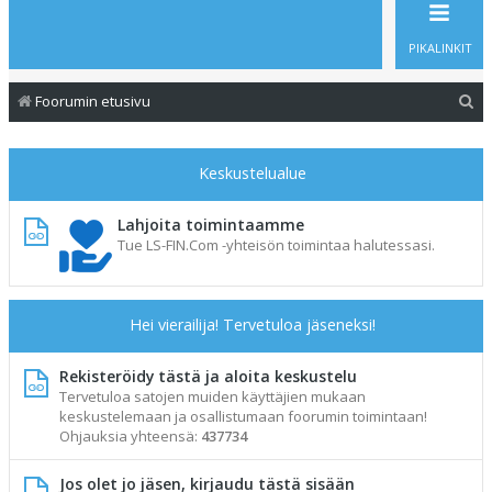
PIKALINKIT
E
Foorumin etusivu
t
s
Keskustelualue
i
Lahjoita toimintaamme
Tue LS-FIN.Com -yhteisön toimintaa halutessasi.
Hei vierailija! Tervetuloa jäseneksi!
Rekisteröidy tästä ja aloita keskustelu
Tervetuloa satojen muiden käyttäjien mukaan
keskustelemaan ja osallistumaan foorumin toimintaan!
Ohjauksia yhteensä:
437734
Jos olet jo jäsen, kirjaudu tästä sisään