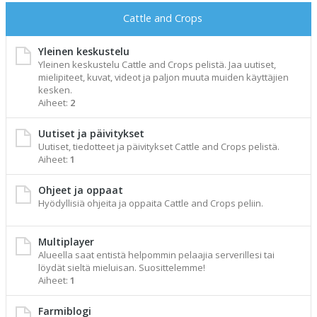
Cattle and Crops
Yleinen keskustelu
Yleinen keskustelu Cattle and Crops pelistä. Jaa uutiset,
mielipiteet, kuvat, videot ja paljon muuta muiden käyttäjien
kesken.
Aiheet:
2
Uutiset ja päivitykset
Uutiset, tiedotteet ja päivitykset Cattle and Crops pelistä.
Aiheet:
1
Ohjeet ja oppaat
Hyödyllisiä ohjeita ja oppaita Cattle and Crops peliin.
Multiplayer
Alueella saat entistä helpommin pelaajia serverillesi tai
löydät sieltä mieluisan. Suosittelemme!
Aiheet:
1
Farmiblogi