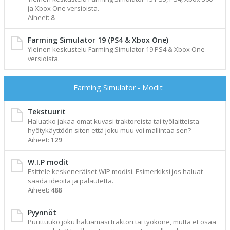
ja Xbox One versioista.
Aiheet:
8
Farming Simulator 19 (PS4 & Xbox One)
Yleinen keskustelu Farming Simulator 19 PS4 & Xbox One
versioista.
Farming Simulator - Modit
Tekstuurit
Haluatko jakaa omat kuvasi traktoreista tai työlaitteista
hyötykäyttöön siten että joku muu voi mallintaa sen?
Aiheet:
129
W.I.P modit
Esittele keskeneräiset WIP modisi. Esimerkiksi jos haluat
saada ideoita ja palautetta.
Aiheet:
488
Pyynnöt
Puuttuuko joku haluamasi traktori tai työkone, mutta et osaa