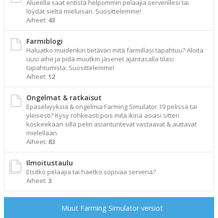
Alueella saat entistä helpommin pelaajia serverillesi tai
löydät sieltä mieluisan. Suosittelemme!
Aiheet:
43
Farmiblogi
Haluatko muidenkin tietävän mitä farmillasi tapahtuu? Aloita
uusi aihe ja pidä muutkin jäsenet ajantasalla tilasi
tapahtumista. Suosittelemme!
Aiheet:
12
Ongelmat & ratkaisut
Epäselvyyksiä & ongelmia Farming Simulator 19 pelissä tai
yleisesti? Kysy rohkeasti pois mitä ikinä asiasi sitten
koskeekaan sillä pelin asiantuntevat vastaavat & auttavat
mielellään.
Aiheet:
83
Ilmoitustaulu
Etsitkö pelaajia tai haetko sopivaa serveriä?
Aiheet:
3
Muut Farming Simulator versiot