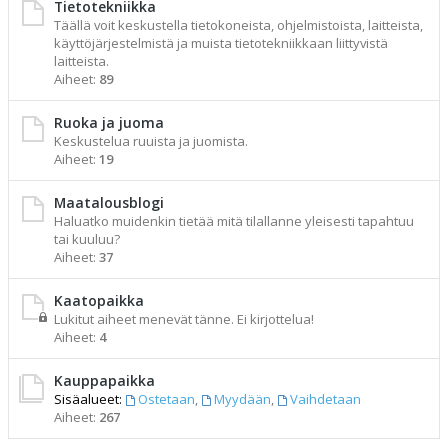
Tietotekniikka
Täällä voit keskustella tietokoneista, ohjelmistoista, laitteista,
käyttöjärjestelmistä ja muista tietotekniikkaan liittyvistä
laitteista.
Aiheet:
89
Ruoka ja juoma
Keskustelua ruuista ja juomista.
Aiheet:
19
Maatalousblogi
Haluatko muidenkin tietää mitä tilallanne yleisesti tapahtuu
tai kuuluu?
Aiheet:
37
Kaatopaikka
Lukitut aiheet menevät tänne. Ei kirjottelua!
Aiheet:
4
Kauppapaikka
Sisäalueet:
Ostetaan
,
Myydään
,
Vaihdetaan
Aiheet:
267