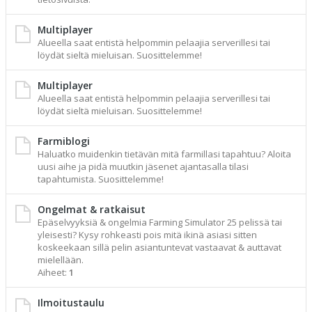
Multiplayer
Alueella saat entistä helpommin pelaajia serverillesi tai
löydät sieltä mieluisan. Suosittelemme!
Multiplayer
Alueella saat entistä helpommin pelaajia serverillesi tai
löydät sieltä mieluisan. Suosittelemme!
Farmiblogi
Haluatko muidenkin tietävän mitä farmillasi tapahtuu? Aloita
uusi aihe ja pidä muutkin jäsenet ajantasalla tilasi
tapahtumista. Suosittelemme!
Ongelmat & ratkaisut
Epäselvyyksiä & ongelmia Farming Simulator 25 pelissä tai
yleisesti? Kysy rohkeasti pois mitä ikinä asiasi sitten
koskeekaan sillä pelin asiantuntevat vastaavat & auttavat
mielellään.
Aiheet:
1
Ilmoitustaulu