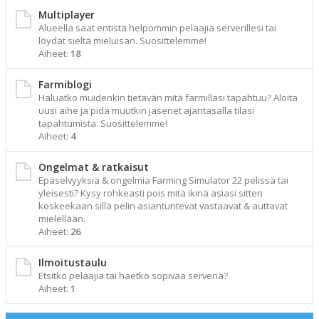
Multiplayer
Alueella saat entistä helpommin pelaajia serverillesi tai
löydät sieltä mieluisan. Suosittelemme!
Aiheet:
18
Farmiblogi
Haluatko muidenkin tietävän mitä farmillasi tapahtuu? Aloita
uusi aihe ja pidä muutkin jäsenet ajantasalla tilasi
tapahtumista. Suosittelemme!
Aiheet:
4
Ongelmat & ratkaisut
Epäselvyyksiä & ongelmia Farming Simulator 22 pelissä tai
yleisesti? Kysy rohkeasti pois mitä ikinä asiasi sitten
koskeekaan sillä pelin asiantuntevat vastaavat & auttavat
mielellään.
Aiheet:
26
Ilmoitustaulu
Etsitkö pelaajia tai haetko sopivaa serveriä?
Aiheet:
1