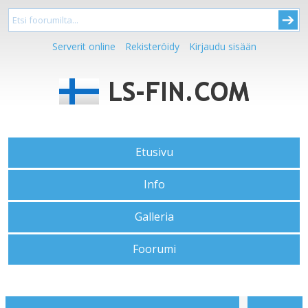
Serverit online
Rekisteröidy
Kirjaudu sisään
Etusivu
Info
Galleria
Foorumi