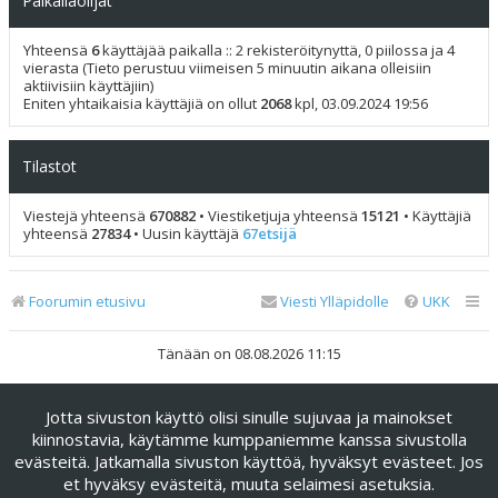
Paikallaolijat
Yhteensä
6
käyttäjää paikalla :: 2 rekisteröitynyttä, 0 piilossa ja 4
vierasta (Tieto perustuu viimeisen 5 minuutin aikana olleisiin
aktiivisiin käyttäjiin)
Eniten yhtaikaisia käyttäjiä on ollut
2068
kpl, 03.09.2024 19:56
Tilastot
Viestejä yhteensä
670882
• Viestiketjuja yhteensä
15121
• Käyttäjiä
yhteensä
27834
• Uusin käyttäjä
67etsijä
Foorumin etusivu
Viesti Ylläpidolle
UKK
Tänään on 08.08.2026 11:15
Keskustelufoorumin ohjelmisto
phpBB
® Forum Software ©
Jotta sivuston käyttö olisi sinulle sujuvaa ja mainokset
phpBB Limited
kiinnostavia, käytämme kumppaniemme kanssa sivustolla
Käännös: phpBB Suomi (lurttinen, harritapio, Pettis)
evästeitä. Jatkamalla sivuston käyttöä, hyväksyt evästeet. Jos
phpBB Metro Theme by
PixelGoose Studio
et hyväksy evästeitä, muuta selaimesi asetuksia.
Yksityisyys
|
Ehdot