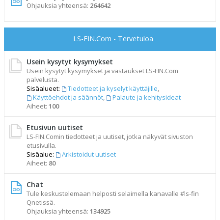
Ohjauksia yhteensä:
264642
LS-FIN.Com - Tervetuloa
Usein kysytyt kysymykset
Usein kysytyt kysymykset ja vastaukset LS-FIN.Com
palvelusta.
Sisäalueet:
Tiedotteet ja kyselyt käyttäjille
,
Käyttöehdot ja säännöt
,
Palaute ja kehitysideat
Aiheet:
100
Etusivun uutiset
LS-FIN.Comin tiedotteet ja uutiset, jotka näkyvät sivuston
etusivulla.
Sisäalue:
Arkistoidut uutiset
Aiheet:
80
Chat
Tule keskustelemaan helposti selaimella kanavalle #ls-fin
Qnetissä.
Ohjauksia yhteensä:
134925