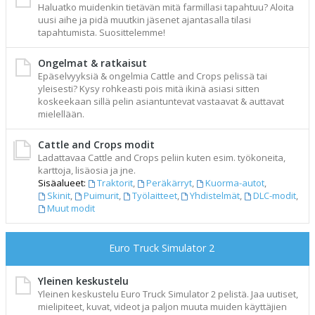
Haluatko muidenkin tietävän mitä farmillasi tapahtuu? Aloita
uusi aihe ja pidä muutkin jäsenet ajantasalla tilasi
tapahtumista. Suosittelemme!
Ongelmat & ratkaisut
Epäselvyyksiä & ongelmia Cattle and Crops pelissä tai
yleisesti? Kysy rohkeasti pois mitä ikinä asiasi sitten
koskeekaan sillä pelin asiantuntevat vastaavat & auttavat
mielellään.
Cattle and Crops modit
Ladattavaa Cattle and Crops peliin kuten esim. työkoneita,
karttoja, lisäosia ja jne.
Sisäalueet:
Traktorit
,
Peräkärryt
,
Kuorma-autot
,
Skinit
,
Puimurit
,
Työlaitteet
,
Yhdistelmät
,
DLC-modit
,
Muut modit
Euro Truck Simulator 2
Yleinen keskustelu
Yleinen keskustelu Euro Truck Simulator 2 pelistä. Jaa uutiset,
mielipiteet, kuvat, videot ja paljon muuta muiden käyttäjien