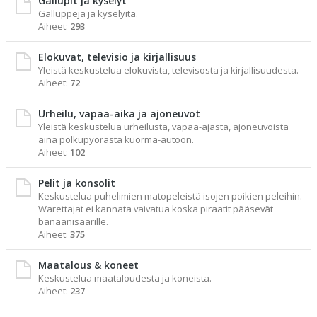
Gallupit ja kyselyt
Galluppeja ja kyselyitä.
Aiheet:
293
Elokuvat, televisio ja kirjallisuus
Yleistä keskustelua elokuvista, televisosta ja kirjallisuudesta.
Aiheet:
72
Urheilu, vapaa-aika ja ajoneuvot
Yleistä keskustelua urheilusta, vapaa-ajasta, ajoneuvoista
aina polkupyörästä kuorma-autoon.
Aiheet:
102
Pelit ja konsolit
Keskustelua puhelimien matopeleistä isojen poikien peleihin.
Warettajat ei kannata vaivatua koska piraatit pääsevät
banaanisaarille.
Aiheet:
375
Maatalous & koneet
Keskustelua maataloudesta ja koneista.
Aiheet:
237