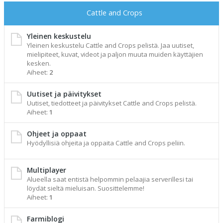
Cattle and Crops
Yleinen keskustelu
Yleinen keskustelu Cattle and Crops pelistä. Jaa uutiset,
mielipiteet, kuvat, videot ja paljon muuta muiden käyttäjien
kesken.
Aiheet:
2
Uutiset ja päivitykset
Uutiset, tiedotteet ja päivitykset Cattle and Crops pelistä.
Aiheet:
1
Ohjeet ja oppaat
Hyödyllisiä ohjeita ja oppaita Cattle and Crops peliin.
Multiplayer
Alueella saat entistä helpommin pelaajia serverillesi tai
löydät sieltä mieluisan. Suosittelemme!
Aiheet:
1
Farmiblogi