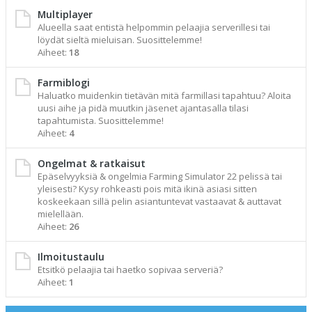
Multiplayer
Alueella saat entistä helpommin pelaajia serverillesi tai
löydät sieltä mieluisan. Suosittelemme!
Aiheet:
18
Farmiblogi
Haluatko muidenkin tietävän mitä farmillasi tapahtuu? Aloita
uusi aihe ja pidä muutkin jäsenet ajantasalla tilasi
tapahtumista. Suosittelemme!
Aiheet:
4
Ongelmat & ratkaisut
Epäselvyyksiä & ongelmia Farming Simulator 22 pelissä tai
yleisesti? Kysy rohkeasti pois mitä ikinä asiasi sitten
koskeekaan sillä pelin asiantuntevat vastaavat & auttavat
mielellään.
Aiheet:
26
Ilmoitustaulu
Etsitkö pelaajia tai haetko sopivaa serveriä?
Aiheet:
1