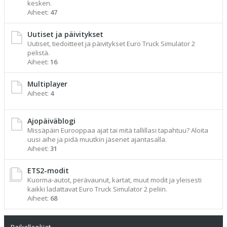
kesken.
Aiheet:
47
Uutiset ja päivitykset
Uutiset, tiedoitteet ja päivitykset Euro Truck Simulator 2
pelistä.
Aiheet:
16
Multiplayer
Aiheet:
4
Ajopäiväblogi
Missäpäin Eurooppaa ajat tai mitä tallillasi tapahtuu? Aloita
uusi aihe ja pidä muutkin jäsenet ajantasalla.
Aiheet:
31
ETS2-modit
Kuorma-autot, perävaunut, kartat, muut modit ja yleisesti
kaikki ladattavat Euro Truck Simulator 2 peliin.
Aiheet:
68