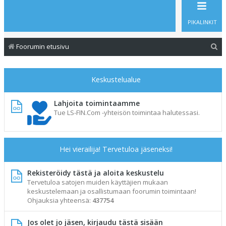
PIKALINKIT
E
Foorumin etusivu
t
s
Keskustelualue
i
Lahjoita toimintaamme
Tue LS-FIN.Com -yhteisön toimintaa halutessasi.
Hei vierailija! Tervetuloa jäseneksi!
Rekisteröidy tästä ja aloita keskustelu
Tervetuloa satojen muiden käyttäjien mukaan
keskustelemaan ja osallistumaan foorumin toimintaan!
Ohjauksia yhteensä:
437754
Jos olet jo jäsen, kirjaudu tästä sisään