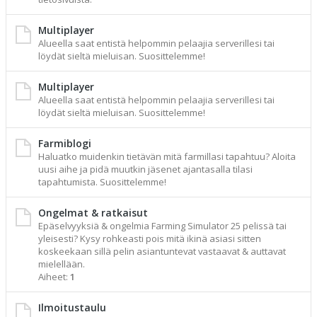
Multiplayer
Alueella saat entistä helpommin pelaajia serverillesi tai
löydät sieltä mieluisan. Suosittelemme!
Multiplayer
Alueella saat entistä helpommin pelaajia serverillesi tai
löydät sieltä mieluisan. Suosittelemme!
Farmiblogi
Haluatko muidenkin tietävän mitä farmillasi tapahtuu? Aloita
uusi aihe ja pidä muutkin jäsenet ajantasalla tilasi
tapahtumista. Suosittelemme!
Ongelmat & ratkaisut
Epäselvyyksiä & ongelmia Farming Simulator 25 pelissä tai
yleisesti? Kysy rohkeasti pois mitä ikinä asiasi sitten
koskeekaan sillä pelin asiantuntevat vastaavat & auttavat
mielellään.
Aiheet:
1
Ilmoitustaulu