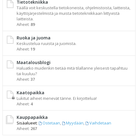
Tietotekniikka
Täällä voit keskustella tietokoneista, ohjelmistoista, laitteista,
käyttöjärjestelmistä ja muista tietotekniikkaan liittyvistä
laitteista.
Aiheet:
89
Ruoka ja juoma
Keskustelua ruuista ja juomista.
Aiheet:
19
Maatalousblogi
Haluatko muidenkin tietää mitä tilallanne yleisesti tapahtuu
tai kuuluu?
Aiheet:
37
Kaatopaikka
Lukitut aiheet menevät tänne. Ei kirjottelua!
Aiheet:
4
Kauppapaikka
Sisäalueet:
Ostetaan
,
Myydään
,
Vaihdetaan
Aiheet:
267