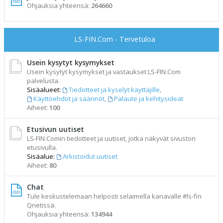
Ohjauksia yhteensä:
264660
LS-FIN.Com - Tervetuloa
Usein kysytyt kysymykset
Usein kysytyt kysymykset ja vastaukset LS-FIN.Com
palvelusta.
Sisäalueet:
Tiedotteet ja kyselyt käyttäjille
,
Käyttöehdot ja säännöt
,
Palaute ja kehitysideat
Aiheet:
100
Etusivun uutiset
LS-FIN.Comin tiedotteet ja uutiset, jotka näkyvät sivuston
etusivulla.
Sisäalue:
Arkistoidut uutiset
Aiheet:
80
Chat
Tule keskustelemaan helposti selaimella kanavalle #ls-fin
Qnetissä.
Ohjauksia yhteensä:
134944