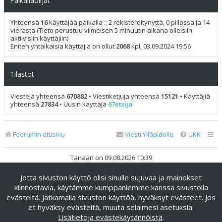
Paikallaolijat
Yhteensä
16
käyttäjää paikalla :: 2 rekisteröitynyttä, 0 piilossa ja 14
vierasta (Tieto perustuu viimeisen 5 minuutin aikana olleisiin
aktiivisiin käyttäjiin)
Eniten yhtaikaisia käyttäjiä on ollut
2068
kpl, 03.09.2024 19:56
Tilastot
Viestejä yhteensä
670882
• Viestiketjuja yhteensä
15121
• Käyttäjiä
yhteensä
27834
• Uusin käyttäjä
67etsijä
Foorumin etusivu
Viesti Ylläpidolle
UKK
Tänään on 09.08.2026 10:39
Jotta sivuston käyttö olisi sinulle sujuvaa ja mainokset
Keskustelufoorumin ohjelmisto
phpBB
® Forum Software ©
phpBB Limited
kiinnostavia, käytämme kumppaniemme kanssa sivustolla
evästeitä. Jatkamalla sivuston käyttöä, hyväksyt evästeet. Jos
Käännös: phpBB Suomi (lurttinen, harritapio, Pettis)
et hyväksy evästeitä, muuta selaimesi asetuksia.
phpBB Metro Theme by
PixelGoose Studio
Lisätietoja evästekäytännöistä
.
Yksityisyys
|
Ehdot