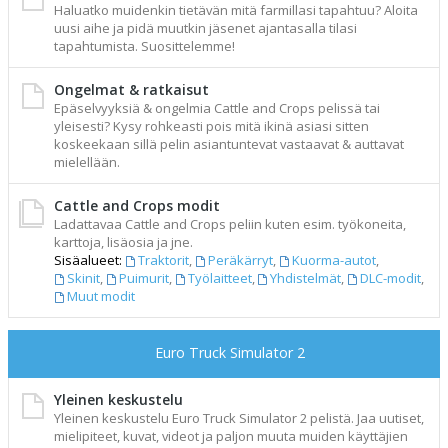
Haluatko muidenkin tietävän mitä farmillasi tapahtuu? Aloita
uusi aihe ja pidä muutkin jäsenet ajantasalla tilasi
tapahtumista. Suosittelemme!
Ongelmat & ratkaisut
Epäselvyyksiä & ongelmia Cattle and Crops pelissä tai
yleisesti? Kysy rohkeasti pois mitä ikinä asiasi sitten
koskeekaan sillä pelin asiantuntevat vastaavat & auttavat
mielellään.
Cattle and Crops modit
Ladattavaa Cattle and Crops peliin kuten esim. työkoneita,
karttoja, lisäosia ja jne.
Sisäalueet:
Traktorit
,
Peräkärryt
,
Kuorma-autot
,
Skinit
,
Puimurit
,
Työlaitteet
,
Yhdistelmät
,
DLC-modit
,
Muut modit
Euro Truck Simulator 2
Yleinen keskustelu
Yleinen keskustelu Euro Truck Simulator 2 pelistä. Jaa uutiset,
mielipiteet, kuvat, videot ja paljon muuta muiden käyttäjien