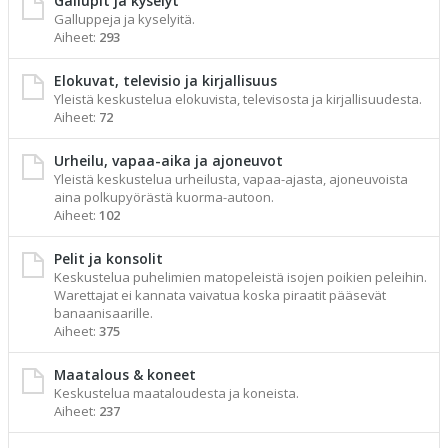
Gallupit ja kyselyt
Galluppeja ja kyselyitä.
Aiheet:
293
Elokuvat, televisio ja kirjallisuus
Yleistä keskustelua elokuvista, televisosta ja kirjallisuudesta.
Aiheet:
72
Urheilu, vapaa-aika ja ajoneuvot
Yleistä keskustelua urheilusta, vapaa-ajasta, ajoneuvoista
aina polkupyörästä kuorma-autoon.
Aiheet:
102
Pelit ja konsolit
Keskustelua puhelimien matopeleistä isojen poikien peleihin.
Warettajat ei kannata vaivatua koska piraatit pääsevät
banaanisaarille.
Aiheet:
375
Maatalous & koneet
Keskustelua maataloudesta ja koneista.
Aiheet:
237