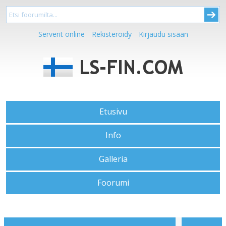
Serverit online
Rekisteröidy
Kirjaudu sisään
Etusivu
Info
Galleria
Foorumi