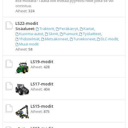
itse modata? Täällä voit esittää pyyntösi niille joilta se voi
onnistua.
Aiheet:
324
LS22-modit
Sisäalueet:
Traktorit
,
Peräkärryt
,
Kartat
,
Kuorma-autot
,
Skinit
,
Puimurit
,
Työlaitteet
,
Yhdistelmät
,
Metsäkoneet
,
Turvekoneet
,
DLC-modit
,
Muut modit
Aiheet:
58
LS19-modit
Aiheet:
428
LS17-modit
Aiheet:
404
LS15-modit
Aiheet:
875