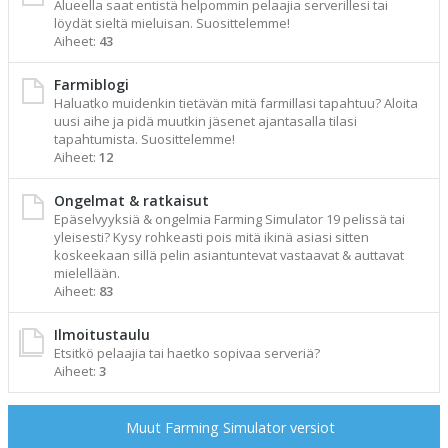
Alueella saat entistä helpommin pelaajia serverillesi tai
löydät sieltä mieluisan. Suosittelemme!
Aiheet:
43
Farmiblogi
Haluatko muidenkin tietävän mitä farmillasi tapahtuu? Aloita
uusi aihe ja pidä muutkin jäsenet ajantasalla tilasi
tapahtumista. Suosittelemme!
Aiheet:
12
Ongelmat & ratkaisut
Epäselvyyksiä & ongelmia Farming Simulator 19 pelissä tai
yleisesti? Kysy rohkeasti pois mitä ikinä asiasi sitten
koskeekaan sillä pelin asiantuntevat vastaavat & auttavat
mielellään.
Aiheet:
83
Ilmoitustaulu
Etsitkö pelaajia tai haetko sopivaa serveriä?
Aiheet:
3
Muut Farming Simulator versiot