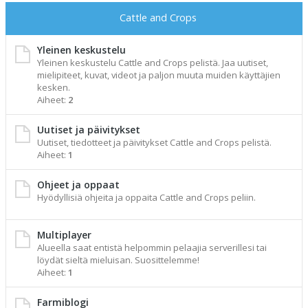
Cattle and Crops
Yleinen keskustelu
Yleinen keskustelu Cattle and Crops pelistä. Jaa uutiset,
mielipiteet, kuvat, videot ja paljon muuta muiden käyttäjien
kesken.
Aiheet:
2
Uutiset ja päivitykset
Uutiset, tiedotteet ja päivitykset Cattle and Crops pelistä.
Aiheet:
1
Ohjeet ja oppaat
Hyödyllisiä ohjeita ja oppaita Cattle and Crops peliin.
Multiplayer
Alueella saat entistä helpommin pelaajia serverillesi tai
löydät sieltä mieluisan. Suosittelemme!
Aiheet:
1
Farmiblogi