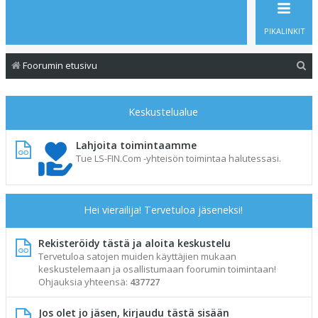
PIKALINKIT
E
Foorumin etusivu
t
s
Keskustelualue
i
Lahjoita toimintaamme
Tue LS-FIN.Com -yhteisön toimintaa halutessasi.
Hei vierailija! Tervetuloa jäseneksi!
Rekisteröidy tästä ja aloita keskustelu
Tervetuloa satojen muiden käyttäjien mukaan
keskustelemaan ja osallistumaan foorumin toimintaan!
Ohjauksia yhteensä:
437727
Jos olet jo jäsen, kirjaudu tästä sisään