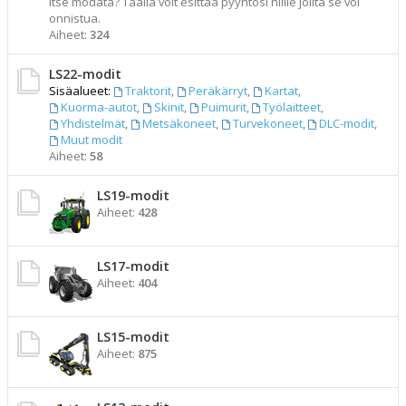
itse modata? Täällä voit esittää pyyntösi niille joilta se voi
onnistua.
Aiheet:
324
LS22-modit
Sisäalueet:
Traktorit
,
Peräkärryt
,
Kartat
,
Kuorma-autot
,
Skinit
,
Puimurit
,
Työlaitteet
,
Yhdistelmät
,
Metsäkoneet
,
Turvekoneet
,
DLC-modit
,
Muut modit
Aiheet:
58
LS19-modit
Aiheet:
428
LS17-modit
Aiheet:
404
LS15-modit
Aiheet:
875