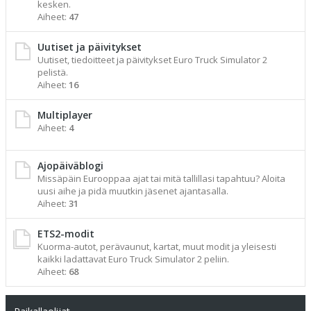
kesken.
Aiheet:
47
Uutiset ja päivitykset
Uutiset, tiedoitteet ja päivitykset Euro Truck Simulator 2
pelistä.
Aiheet:
16
Multiplayer
Aiheet:
4
Ajopäiväblogi
Missäpäin Eurooppaa ajat tai mitä tallillasi tapahtuu? Aloita
uusi aihe ja pidä muutkin jäsenet ajantasalla.
Aiheet:
31
ETS2-modit
Kuorma-autot, perävaunut, kartat, muut modit ja yleisesti
kaikki ladattavat Euro Truck Simulator 2 peliin.
Aiheet:
68