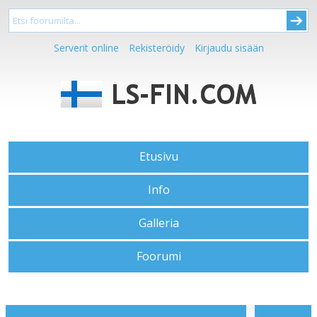
Serverit online
Rekisteröidy
Kirjaudu sisään
Etusivu
Info
Galleria
Foorumi