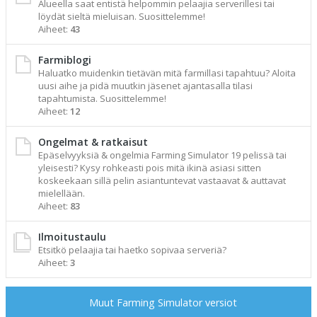
Alueella saat entistä helpommin pelaajia serverillesi tai
löydät sieltä mieluisan. Suosittelemme!
Aiheet:
43
Farmiblogi
Haluatko muidenkin tietävän mitä farmillasi tapahtuu? Aloita
uusi aihe ja pidä muutkin jäsenet ajantasalla tilasi
tapahtumista. Suosittelemme!
Aiheet:
12
Ongelmat & ratkaisut
Epäselvyyksiä & ongelmia Farming Simulator 19 pelissä tai
yleisesti? Kysy rohkeasti pois mitä ikinä asiasi sitten
koskeekaan sillä pelin asiantuntevat vastaavat & auttavat
mielellään.
Aiheet:
83
Ilmoitustaulu
Etsitkö pelaajia tai haetko sopivaa serveriä?
Aiheet:
3
Muut Farming Simulator versiot