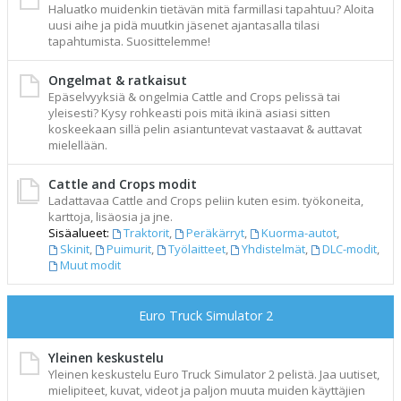
Haluatko muidenkin tietävän mitä farmillasi tapahtuu? Aloita
uusi aihe ja pidä muutkin jäsenet ajantasalla tilasi
tapahtumista. Suosittelemme!
Ongelmat & ratkaisut
Epäselvyyksiä & ongelmia Cattle and Crops pelissä tai
yleisesti? Kysy rohkeasti pois mitä ikinä asiasi sitten
koskeekaan sillä pelin asiantuntevat vastaavat & auttavat
mielellään.
Cattle and Crops modit
Ladattavaa Cattle and Crops peliin kuten esim. työkoneita,
karttoja, lisäosia ja jne.
Sisäalueet:
Traktorit
,
Peräkärryt
,
Kuorma-autot
,
Skinit
,
Puimurit
,
Työlaitteet
,
Yhdistelmät
,
DLC-modit
,
Muut modit
Euro Truck Simulator 2
Yleinen keskustelu
Yleinen keskustelu Euro Truck Simulator 2 pelistä. Jaa uutiset,
mielipiteet, kuvat, videot ja paljon muuta muiden käyttäjien