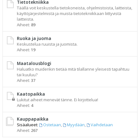
Tietotekniikka
Täällä voit keskustella tietokoneista, ohjelmistoista, laitteista,
käyttöjärjestelmistä ja muista tietotekniikkaan liittyvistä
laitteista.
Aiheet:
89
Ruoka ja juoma
Keskustelua ruuista ja juomista.
Aiheet:
19
Maatalousblogi
Haluatko muidenkin tietää mitä tilallanne yleisesti tapahtuu
tai kuuluu?
Aiheet:
37
Kaatopaikka
Lukitut aiheet menevät tänne. Ei kirjottelua!
Aiheet:
4
Kauppapaikka
Sisäalueet:
Ostetaan
,
Myydään
,
Vaihdetaan
Aiheet:
267