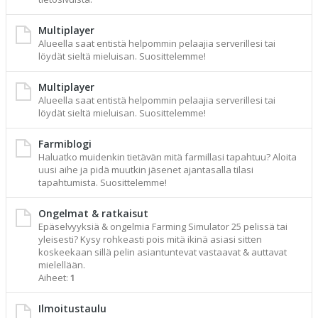
Multiplayer
Alueella saat entistä helpommin pelaajia serverillesi tai
löydät sieltä mieluisan. Suosittelemme!
Multiplayer
Alueella saat entistä helpommin pelaajia serverillesi tai
löydät sieltä mieluisan. Suosittelemme!
Farmiblogi
Haluatko muidenkin tietävän mitä farmillasi tapahtuu? Aloita
uusi aihe ja pidä muutkin jäsenet ajantasalla tilasi
tapahtumista. Suosittelemme!
Ongelmat & ratkaisut
Epäselvyyksiä & ongelmia Farming Simulator 25 pelissä tai
yleisesti? Kysy rohkeasti pois mitä ikinä asiasi sitten
koskeekaan sillä pelin asiantuntevat vastaavat & auttavat
mielellään.
Aiheet:
1
Ilmoitustaulu