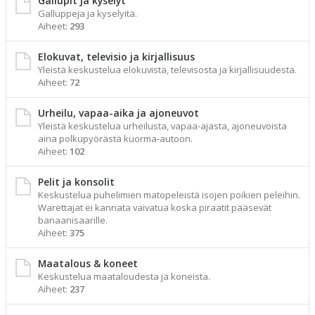
Gallupit ja kyselyt
Galluppeja ja kyselyitä.
Aiheet:
293
Elokuvat, televisio ja kirjallisuus
Yleistä keskustelua elokuvista, televisosta ja kirjallisuudesta.
Aiheet:
72
Urheilu, vapaa-aika ja ajoneuvot
Yleistä keskustelua urheilusta, vapaa-ajasta, ajoneuvoista
aina polkupyörästä kuorma-autoon.
Aiheet:
102
Pelit ja konsolit
Keskustelua puhelimien matopeleistä isojen poikien peleihin.
Warettajat ei kannata vaivatua koska piraatit pääsevät
banaanisaarille.
Aiheet:
375
Maatalous & koneet
Keskustelua maataloudesta ja koneista.
Aiheet:
237