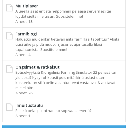
Multiplayer
Alueella saat entistä helpommin pelaajia serverillesi tai
löydät sieltä mieluisan. Suosittelemme!
Aiheet:
18
Farmiblogi
Haluatko muidenkin tietävän mitä farmillasi tapahtuu? Aloita
uusi aihe ja pidä muutkin jäsenet ajantasalla tilasi
tapahtumista. Suosittelemme!
Aiheet:
4
Ongelmat & ratkaisut
Epäselvyyksiä & ongelmia Farming Simulator 22 pelissä tai
yleisesti? Kysy rohkeasti pois mitä ikinä asiasi sitten
koskeekaan sillä pelin asiantuntevat vastaavat & auttavat
mielellään.
Aiheet:
26
Ilmoitustaulu
Etsitkö pelaajia tai haetko sopivaa serveriä?
Aiheet:
1