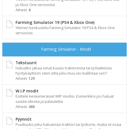
ja Xbox One versioista.
Aiheet:
8
Farming Simulator 19 (PS4 & Xbox One)
Yleinen keskustelu Farming Simulator 19 PS4 & Xbox One
versioista.
Farming Simulator - Modit
Tekstuurit
Haluatko jakaa omat kuvasi traktoreista tai työlaitteista
hyötykäyttöön siten että joku muu voi mallintaa sen?
Aiheet:
129
W.I.P modit
Esittele keskeneräiset WIP modisi. Esimerkiksi jos haluat
saada ideoita ja palautetta.
Aiheet:
488
Pyynnöt
Puuttuuko joku haluamasi traktori tai työkone, mutta et osaa