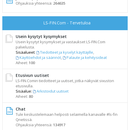
Ohjauksia yhteensä:
264635
LS-FIN.Com - Tervetuloa
Usein kysytyt kysymykset
Usein kysytyt kysymykset ja vastaukset LS-FIN.Com
palvelusta.
Sisäalueet:
Tiedotteet ja kyselyt käyttäjille
,
Käyttöehdot ja säännöt
,
Palaute ja kehitysideat
Aiheet:
100
Etusivun uutiset
LS-FIN.Comin tiedotteet ja uutiset, jotka näkyvät sivuston
etusivulla.
Sisäalue:
Arkistoidut uutiset
Aiheet:
80
Chat
Tule keskustelemaan helposti selaimella kanavalle #ls-fin
Qnetissä.
Ohjauksia yhteensä:
134917