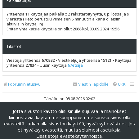
Paikallaolijat
Yhteensä
11
käyttäjää paikalla :: 2 rekisteröitynyttä, 0 piilossa ja 9
vierasta (Tieto perustuu viimeisen 5 minuutin aikana olleisiin
aktiivisiin käyttäjiin)
Eniten yhtaikaisia käyttäjiä on ollut
2068
kpl, 03.09.2024 19:56
Tilastot
Viestejä yhteensä
670882
• Viestiketjuja yhteensä
15121
• Käyttäjiä
yhteensä
27834
• Uusin käyttäjä
67etsijä
Foorumin etusivu
Viesti Ylläpidolle
UKK
Tänään on 08.08.2026 02:02
Jotta sivuston käyttö olisi sinulle sujuvaa ja mainokset
Keskustelufoorumin ohjelmisto
phpBB
® Forum Software ©
phpBB Limited
kiinnostavia, käytämme kumppaniemme kanssa sivustolla
evästeitä. Jatkamalla sivuston käyttöä, hyväksyt evästeet. Jos
Käännös: phpBB Suomi (lurttinen, harritapio, Pettis)
et hyväksy evästeitä, muuta selaimesi asetuksia.
phpBB Metro Theme by
PixelGoose Studio
Lisätietoja evästekäytännöistä
.
Yksityisyys
|
Ehdot