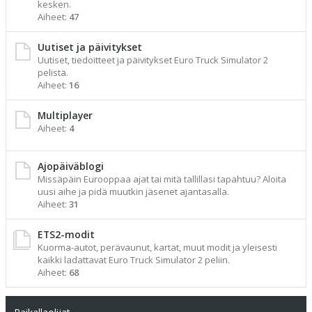
kesken.
Aiheet:
47
Uutiset ja päivitykset
Uutiset, tiedoitteet ja päivitykset Euro Truck Simulator 2
pelistä.
Aiheet:
16
Multiplayer
Aiheet:
4
Ajopäiväblogi
Missäpäin Eurooppaa ajat tai mitä tallillasi tapahtuu? Aloita
uusi aihe ja pidä muutkin jäsenet ajantasalla.
Aiheet:
31
ETS2-modit
Kuorma-autot, perävaunut, kartat, muut modit ja yleisesti
kaikki ladattavat Euro Truck Simulator 2 peliin.
Aiheet:
68