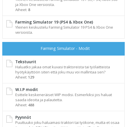
ja Xbox One versioista.
Aiheet:
8
Farming Simulator 19 (PS4 & Xbox One)
Yleinen keskustelu Farming Simulator 19 PS4 & Xbox One
versioista.
Farming Simulator - Modit
Tekstuurit
Haluatko jakaa omat kuvasi traktoreista tai työlaitteista
hyötykäyttöön siten että joku muu voi mallintaa sen?
Aiheet:
129
W.I.P modit
Esittele keskeneräiset WIP modisi. Esimerkiksi jos haluat
saada ideoita ja palautetta.
Aiheet:
488
Pyynnöt
Puuttuuko joku haluamasi traktori tai työkone, mutta et osaa