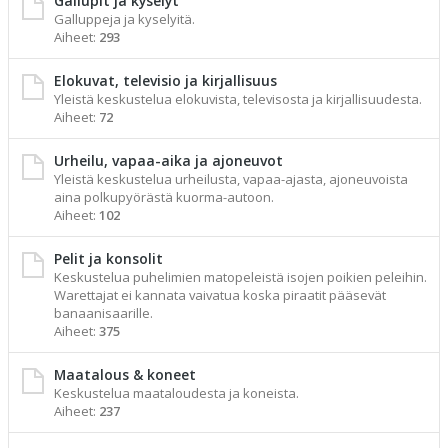
Gallupit ja kyselyt
Galluppeja ja kyselyitä.
Aiheet:
293
Elokuvat, televisio ja kirjallisuus
Yleistä keskustelua elokuvista, televisosta ja kirjallisuudesta.
Aiheet:
72
Urheilu, vapaa-aika ja ajoneuvot
Yleistä keskustelua urheilusta, vapaa-ajasta, ajoneuvoista
aina polkupyörästä kuorma-autoon.
Aiheet:
102
Pelit ja konsolit
Keskustelua puhelimien matopeleistä isojen poikien peleihin.
Warettajat ei kannata vaivatua koska piraatit pääsevät
banaanisaarille.
Aiheet:
375
Maatalous & koneet
Keskustelua maataloudesta ja koneista.
Aiheet:
237