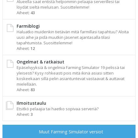
Alueella saat entistä helpommin pelaajia serverillesi tai
löydät sieltä mieluisan. Suosittelemme!
Aiheet:
43
Farmiblogi
Haluatko muidenkin tietävän mitä farmillasi tapahtuu? Aloita
uusi aihe ja pidä muutkin jäsenet ajantasalla tilasi
tapahtumista. Suosittelemme!
Aiheet:
12
Ongelmat & ratkaisut
Epäselvyyksiä & ongelmia Farming Simulator 19 pelissä tai
yleisesti? Kysy rohkeasti pois mitä ikinä asiasi sitten
koskeekaan sillä pelin asiantuntevat vastaavat & auttavat
mielellään.
Aiheet:
83
Ilmoitustaulu
Etsitkö pelaajia tai haetko sopivaa serveriä?
Aiheet:
3
Muut Farming Simulator versiot