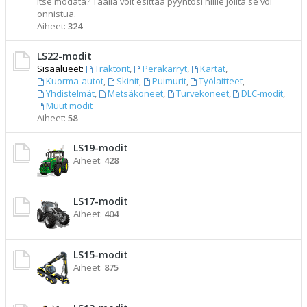
itse modata? Täällä voit esittää pyyntösi niille joilta se voi
onnistua.
Aiheet:
324
LS22-modit
Sisäalueet:
Traktorit
,
Peräkärryt
,
Kartat
,
Kuorma-autot
,
Skinit
,
Puimurit
,
Työlaitteet
,
Yhdistelmät
,
Metsäkoneet
,
Turvekoneet
,
DLC-modit
,
Muut modit
Aiheet:
58
LS19-modit
Aiheet:
428
LS17-modit
Aiheet:
404
LS15-modit
Aiheet:
875