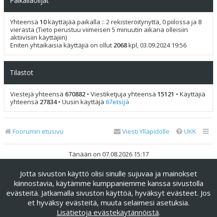
Paikallaolijat
Yhteensä
10
käyttäjää paikalla :: 2 rekisteröitynyttä, 0 piilossa ja 8
vierasta (Tieto perustuu viimeisen 5 minuutin aikana olleisiin
aktiivisiin käyttäjiin)
Eniten yhtaikaisia käyttäjiä on ollut
2068
kpl, 03.09.2024 19:56
Tilastot
Viestejä yhteensä
670882
• Viestiketjuja yhteensä
15121
• Käyttäjiä
yhteensä
27834
• Uusin käyttäjä
67etsijä
Foorumin etusivu
Viesti Ylläpidolle
UKK
Tänään on 07.08.2026 15:17
Jotta sivuston käyttö olisi sinulle sujuvaa ja mainokset
Keskustelufoorumin ohjelmisto
phpBB
® Forum Software ©
phpBB Limited
kiinnostavia, käytämme kumppaniemme kanssa sivustolla
evästeitä. Jatkamalla sivuston käyttöä, hyväksyt evästeet. Jos
Käännös: phpBB Suomi (lurttinen, harritapio, Pettis)
et hyväksy evästeitä, muuta selaimesi asetuksia.
phpBB Metro Theme by
PixelGoose Studio
Lisätietoja evästekäytännöistä
.
Yksityisyys
|
Ehdot