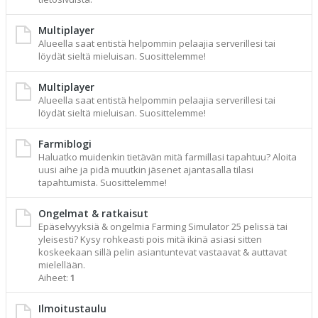
Multiplayer
Alueella saat entistä helpommin pelaajia serverillesi tai
löydät sieltä mieluisan. Suosittelemme!
Multiplayer
Alueella saat entistä helpommin pelaajia serverillesi tai
löydät sieltä mieluisan. Suosittelemme!
Farmiblogi
Haluatko muidenkin tietävän mitä farmillasi tapahtuu? Aloita
uusi aihe ja pidä muutkin jäsenet ajantasalla tilasi
tapahtumista. Suosittelemme!
Ongelmat & ratkaisut
Epäselvyyksiä & ongelmia Farming Simulator 25 pelissä tai
yleisesti? Kysy rohkeasti pois mitä ikinä asiasi sitten
koskeekaan sillä pelin asiantuntevat vastaavat & auttavat
mielellään.
Aiheet:
1
Ilmoitustaulu