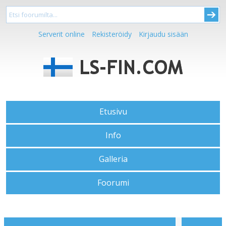
Serverit online
Rekisteröidy
Kirjaudu sisään
Etusivu
Info
Galleria
Foorumi