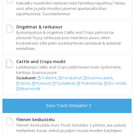
Haluatko muidenkin tietävän mitä farmillasi tapahtuu? Aloita
uusi aihe ja pidä muutkin jäsenet ajantasalla tilasi
tapahtumista. Suosittelemme!
Ongelmat & ratkaisut
Epäselvyyksiä & ongelmia Cattle and Crops pelissä tai
yleisesti? Kysy rohkeasti pois mitä ikinä asiasi sitten
koskeekaan sillä pelin asiantuntevat vastaavat & auttavat
mielellään.
Cattle and Crops modit
Ladattavaa Cattle and Crops peliin kuten esim. työkoneita,
karttoja, lisäosia ja jne.
Sisäalueet:
Traktorit
,
Peräkärryt
,
Kuorma-autot
,
Skinit
,
Puimurit
,
Työlaitteet
,
Yhdistelmät
,
DLC-modit
,
Muut modit
Euro Truck Simulator 2
Yleinen keskustelu
Yleinen keskustelu Euro Truck Simulator 2 pelistä. Jaa uutiset,
mielipiteet, kuvat, videot ja paljon muuta muiden käyttäjien