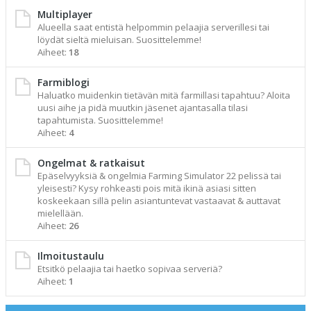
Multiplayer
Alueella saat entistä helpommin pelaajia serverillesi tai
löydät sieltä mieluisan. Suosittelemme!
Aiheet:
18
Farmiblogi
Haluatko muidenkin tietävän mitä farmillasi tapahtuu? Aloita
uusi aihe ja pidä muutkin jäsenet ajantasalla tilasi
tapahtumista. Suosittelemme!
Aiheet:
4
Ongelmat & ratkaisut
Epäselvyyksiä & ongelmia Farming Simulator 22 pelissä tai
yleisesti? Kysy rohkeasti pois mitä ikinä asiasi sitten
koskeekaan sillä pelin asiantuntevat vastaavat & auttavat
mielellään.
Aiheet:
26
Ilmoitustaulu
Etsitkö pelaajia tai haetko sopivaa serveriä?
Aiheet:
1