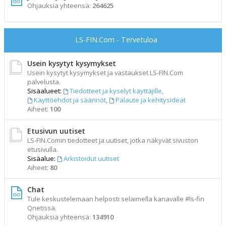
Ohjauksia yhteensä:
264625
LS-FIN.Com - Tervetuloa
Usein kysytyt kysymykset
Usein kysytyt kysymykset ja vastaukset LS-FIN.Com
palvelusta.
Sisäalueet:
Tiedotteet ja kyselyt käyttäjille
,
Käyttöehdot ja säännöt
,
Palaute ja kehitysideat
Aiheet:
100
Etusivun uutiset
LS-FIN.Comin tiedotteet ja uutiset, jotka näkyvät sivuston
etusivulla.
Sisäalue:
Arkistoidut uutiset
Aiheet:
80
Chat
Tule keskustelemaan helposti selaimella kanavalle #ls-fin
Qnetissä.
Ohjauksia yhteensä:
134910