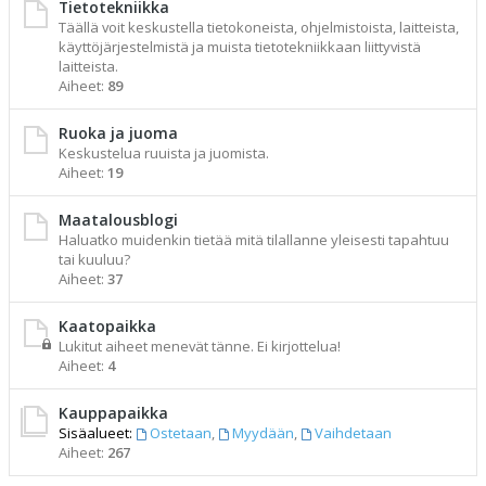
Tietotekniikka
Täällä voit keskustella tietokoneista, ohjelmistoista, laitteista,
käyttöjärjestelmistä ja muista tietotekniikkaan liittyvistä
laitteista.
Aiheet:
89
Ruoka ja juoma
Keskustelua ruuista ja juomista.
Aiheet:
19
Maatalousblogi
Haluatko muidenkin tietää mitä tilallanne yleisesti tapahtuu
tai kuuluu?
Aiheet:
37
Kaatopaikka
Lukitut aiheet menevät tänne. Ei kirjottelua!
Aiheet:
4
Kauppapaikka
Sisäalueet:
Ostetaan
,
Myydään
,
Vaihdetaan
Aiheet:
267