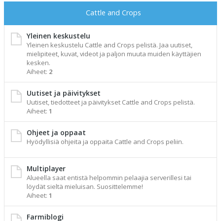
Cattle and Crops
Yleinen keskustelu
Yleinen keskustelu Cattle and Crops pelistä. Jaa uutiset,
mielipiteet, kuvat, videot ja paljon muuta muiden käyttäjien
kesken.
Aiheet:
2
Uutiset ja päivitykset
Uutiset, tiedotteet ja päivitykset Cattle and Crops pelistä.
Aiheet:
1
Ohjeet ja oppaat
Hyödyllisiä ohjeita ja oppaita Cattle and Crops peliin.
Multiplayer
Alueella saat entistä helpommin pelaajia serverillesi tai
löydät sieltä mieluisan. Suosittelemme!
Aiheet:
1
Farmiblogi