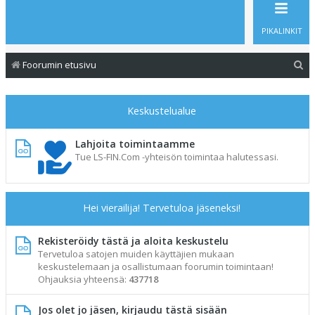
PIKALINKIT
E
Foorumin etusivu
t
s
Keskustelualue
i
Lahjoita toimintaamme
Tue LS-FIN.Com -yhteisön toimintaa halutessasi.
Hei vierailija! Tervetuloa jäseneksi!
Rekisteröidy tästä ja aloita keskustelu
Tervetuloa satojen muiden käyttäjien mukaan
keskustelemaan ja osallistumaan foorumin toimintaan!
Ohjauksia yhteensä:
437718
Jos olet jo jäsen, kirjaudu tästä sisään