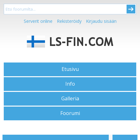
Serverit online
Rekisteröidy
Kirjaudu sisään
Etusivu
Info
Galleria
Foorumi