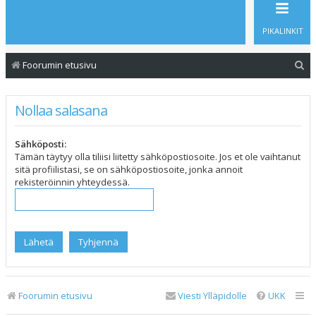
PIKALINKIT
E
Foorumin etusivu
t
s
Nollaa salasana
i
Sähköposti:
Tämän täytyy olla tiliisi liitetty sähköpostiosoite. Jos et ole vaihtanut
sitä profiilistasi, se on sähköpostiosoite, jonka annoit
rekisteröinnin yhteydessä.
Foorumin etusivu
Viesti Ylläpidolle
UKK