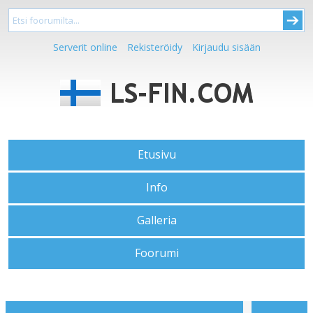
Serverit online
Rekisteröidy
Kirjaudu sisään
Etusivu
Info
Galleria
Foorumi