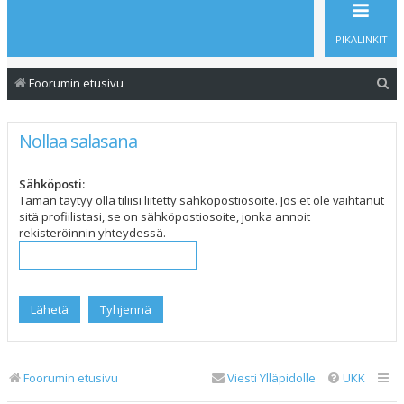
PIKALINKIT
E
Foorumin etusivu
t
s
Nollaa salasana
i
Sähköposti:
Tämän täytyy olla tiliisi liitetty sähköpostiosoite. Jos et ole vaihtanut
sitä profiilistasi, se on sähköpostiosoite, jonka annoit
rekisteröinnin yhteydessä.
Foorumin etusivu
Viesti Ylläpidolle
UKK