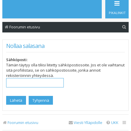
PIKALINKIT
E
Foorumin etusivu
t
s
Nollaa salasana
i
Sähköposti:
Tämän täytyy olla tiliisi liitetty sähköpostiosoite. Jos et ole vaihtanut
sitä profiilistasi, se on sähköpostiosoite, jonka annoit
rekisteröinnin yhteydessä.
Foorumin etusivu
Viesti Ylläpidolle
UKK