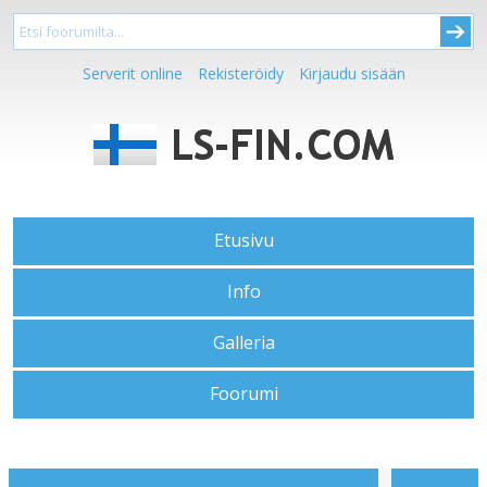
Serverit online
Rekisteröidy
Kirjaudu sisään
Etusivu
Info
Galleria
Foorumi