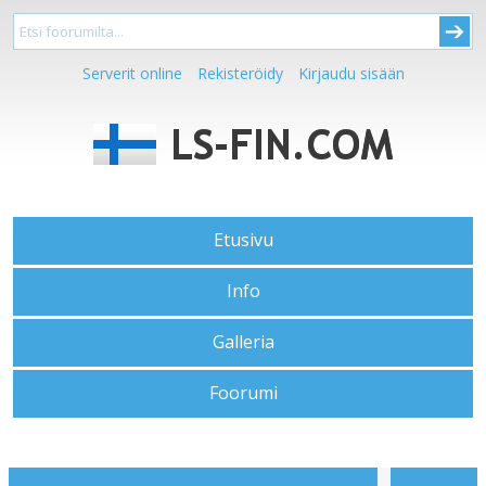
Serverit online
Rekisteröidy
Kirjaudu sisään
Etusivu
Info
Galleria
Foorumi