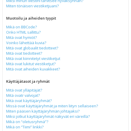
Miksi minun viestini tarvitsee hyväksynnän?
Miten tönäisen viestiketjuani?
Muotoilu ja aiheiden tyypit
Mikä on BBCode?
Onko HTML sallittu?
Mitä ovat hymiöt?
Voinko lähettää kuvia?
Mitä ovat globaalit tiedotteet?
Mitä ovat tiedotteet?
Mitä ovat kiinnitetyt viestiketjut
Mitä ovat lukitut viestiketjut?
Mitä ovat aiheiden kuvakkeet?
Käyttäjätasot ja ryhmät
Mitä ovat ylläpitäjät?
Mitä ovatr valvojat?
Mitä ovat käyttäjäryhmät?
Missä ovat käyttäjäryhmät ja miten liityn sellaiseen?
Miten pääsen käyttäjäryhmän johtajaksi?
Miksi jotkut käyttäjäryhmät näkyvät eri väreillä?
Mikä on “oletusryhmä”?
Mikä on “Tiimi” linkki?