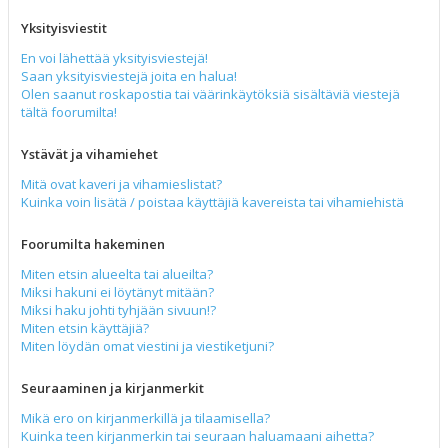
Yksityisviestit
En voi lähettää yksityisviestejä!
Saan yksityisviestejä joita en halua!
Olen saanut roskapostia tai väärinkäytöksiä sisältäviä viestejä
tältä foorumilta!
Ystävät ja vihamiehet
Mitä ovat kaveri ja vihamieslistat?
Kuinka voin lisätä / poistaa käyttäjiä kavereista tai vihamiehistä
Foorumilta hakeminen
Miten etsin alueelta tai alueilta?
Miksi hakuni ei löytänyt mitään?
Miksi haku johti tyhjään sivuun!?
Miten etsin käyttäjiä?
Miten löydän omat viestini ja viestiketjuni?
Seuraaminen ja kirjanmerkit
Mikä ero on kirjanmerkillä ja tilaamisella?
Kuinka teen kirjanmerkin tai seuraan haluamaani aihetta?