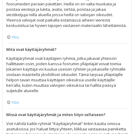
foorumeiden perään päivittäin. Heillä on on valta muokata ja
poistaa viestejä ja lukita, avata, siirtää, poistaa ja jakaa
viestiketjuja niillä alueilla joissa heillä on valvojan oikeudet.
Yleensä valvojat ovat paikalla estämässä aiheen vierestä
keskustelua tai hyvien tapojen vastaisen materiaalin lähettämistä.
Ylös
Mitä ovat käyttäjäryhmät?
Käyttäjäryhmät ovat käyttäjien ryhmiä, jotka jakavat yhteisön
hallittaviin osiin, joiden kanssa foorumin ylläpitäjät voivat toimia.
Jokainen käyttäjä voi kuulua useisiin ryhmiin ja jokaiselle ryhmälle
voidaan määritellä yksilölliset oikeudet. Tämä tarjoaa ylläpitäjille
helpon tavan muuttaa käyttäjien oikeuksia useille käyttäjille
kerralla, kuten muuttaa valvojien oikeuksia tai hallita pääsyä
suljetulle alueelle.
Ylös
Missä ovat käyttäjäryhmät ja miten liityn sellaiseen?
Voit nähdä kaikki ryhmät “Käyttäjäryhmät”-linkin kautta omissa
asetuksissa. Jos haluat liittyä yhteen, klikkaa vastaavaa painiketta.