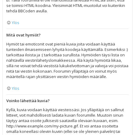
Ei. Tällä foorumilla ei ole mahdollista lähettää HTML:ää siten, että
se toimisi HTML-koodina. Yleisimmät HTML-muotoilut voi kuitenkin
tehdä BBCoden avulla.
Ylös
Mitä ovat hymiöt?
Hymiöt tai emoticonit ovat pieniä kuvia joita voidaan käyttää
tunteiden ilmaisemiseen lyhyitä koodeja käyttämällä. Esimerkiksi :)
tarkoittaa iloista ja :( tarkoittaa surullista. Hymiöiden täysi lista on
nähtävillä viestinlähetyslomakkeessa. Älä käytä hymiöitä liikaa,
sillä ne voivat tehdä viestistä lukukelvottoman ja valvoja voi poistaa
niitä tai viestin kokonaan. Foorumin ylläpitäjä on voinut myös
määritellä rajan yksittäisen viestin hymiöiden määrälle.
Ylös
Voinko lähettää kuvia?
Kyllä, kuvia voidaan käyttää viesteissäsi. Jos ylläpitäjä on sallinut
liitteet, voit mahdollisesti ladata kuvan foorumille. Muutoin sinun
täytyy antaa osoite julkisesti saatavilla olevaan kuvaan, esim.
http://www.example.com/my-picture.gif. Et voi antaa osoitetta
omalla koneellasi oleviin kuviin (ellei se ole yleinen palvelin) tai