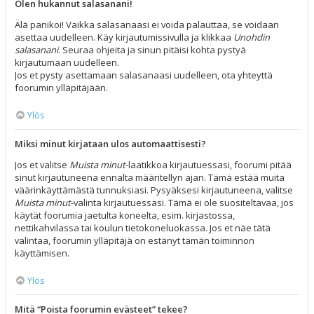
Olen hukannut salasanani!
Älä panikoi! Vaikka salasanaasi ei voida palauttaa, se voidaan
asettaa uudelleen. Käy kirjautumissivulla ja klikkaa
Unohdin
salasanani
. Seuraa ohjeita ja sinun pitäisi kohta pystyä
kirjautumaan uudelleen.
Jos et pysty asettamaan salasanaasi uudelleen, ota yhteyttä
foorumin ylläpitäjään.
Ylös
Miksi minut kirjataan ulos automaattisesti?
Jos et valitse
Muista minut
-laatikkoa kirjautuessasi, foorumi pitää
sinut kirjautuneena ennalta määritellyn ajan. Tämä estää muita
väärinkäyttämästä tunnuksiasi. Pysyäksesi kirjautuneena, valitse
Muista minut
-valinta kirjautuessasi. Tämä ei ole suositeltavaa, jos
käytät foorumia jaetulta koneelta, esim. kirjastossa,
nettikahvilassa tai koulun tietokoneluokassa. Jos et näe tätä
valintaa, foorumin ylläpitäjä on estänyt tämän toiminnon
käyttämisen.
Ylös
Mitä “Poista foorumin evästeet” tekee?