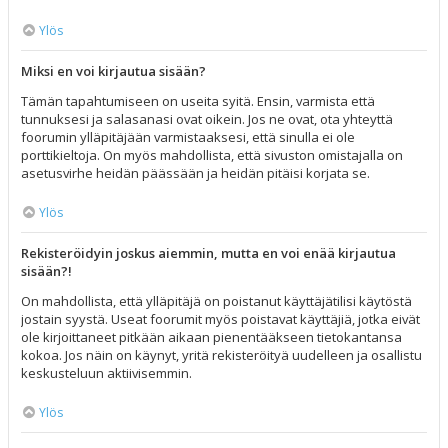
Ylös
Miksi en voi kirjautua sisään?
Tämän tapahtumiseen on useita syitä. Ensin, varmista että
tunnuksesi ja salasanasi ovat oikein. Jos ne ovat, ota yhteyttä
foorumin ylläpitäjään varmistaaksesi, että sinulla ei ole
porttikieltoja. On myös mahdollista, että sivuston omistajalla on
asetusvirhe heidän päässään ja heidän pitäisi korjata se.
Ylös
Rekisteröidyin joskus aiemmin, mutta en voi enää kirjautua
sisään?!
On mahdollista, että ylläpitäjä on poistanut käyttäjätilisi käytöstä
jostain syystä. Useat foorumit myös poistavat käyttäjiä, jotka eivät
ole kirjoittaneet pitkään aikaan pienentääkseen tietokantansa
kokoa. Jos näin on käynyt, yritä rekisteröityä uudelleen ja osallistu
keskusteluun aktiivisemmin.
Ylös