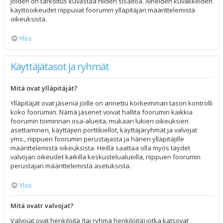
joiden on tarkoitus kuvastaa niiden sisältöä. Aiheiden kuvakkeiden
käyttöoikeudet riippuvat foorumin ylläpitäjän määrittelemistä
oikeuksista.
Ylös
Käyttäjätasot ja ryhmät
Mitä ovat ylläpitäjät?
Ylläpitäjät ovat jäseniä joille on annettu korkeimman tason kontrolli
koko foorumiin. Nämä jäsenet voivat hallita foorumin kaikkia
foorumin toiminnan osa-alueita, mukaan lukien oikeuksien
asettaminen, käyttäjien porttikiellot, käyttäjäryhmät ja valvojat
yms., riippuen foorumin perustajasta ja hänen ylläpitäjille
määrittelemistä oikeuksista. Heillä saattaa olla myös täydet
valvojan oikeudet kaikilla keskustelualueilla, riippuen foorumin
perustajan määrittelemistä asetuksista.
Ylös
Mitä ovatr valvojat?
Valvojat ovat henkilöitä (tai ryhmä henkilöitä) jotka katsovat