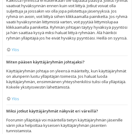
Kaikissa ryhmissä ei kuitenkaan ole vapaata pääsyä. Jotkut ryhmät
vaativat hyväksynnän ennen kuin voit liittyä. Jotkut voivat olla
suljettuja ja joissakin voi olla jopa piilotettuja jäsenyyksiä. Jos
ryhmä on avoin, voit liittyä siihen klikkaamalla painiketta. Jos ryhmä
vaatii hyväksynnän liittymistä varten, voit pyytää liittymislupaa
klikkaamalla painiketta. Ryhmän johtajan täytyy hyväksyä pyyntösi
ja hän saattaa kysyä miksi haluat liittyä ryhmään. Älä häiriköi
ryhmän ylläpitäjiä jos he eivät hyväksy pyyntöäsi. Heillä on syynsä.
Ylös
Miten pääsen käyttäjäryhmän johtajaksi?
Käyttäjäryhmän johtaja on yleensä määritelty, kun käyttäjäryhmät
on alunperin luotu ylläpitäjän toimesta. Jos haluat luoda
käyttäjäryhmän, ensimmäinen yhteyshenkilösi tulisi olla ylläpitäjä.
Kokeile yksityisviestin lähettämistä.
Ylös
Miksi jotkut käyttäjäryhmät näkyvät eri väreillä?
Foorumin ylläpitäjä voi määritellä tietyn käyttäjäryhmän jäsenille
värin joka helpottaa kyseisen käyttäjäryhmän jäsenten
tunnistamista.