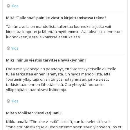
Ylös
Mitä “Tallenna”-painike viestin kirjoittamisessa tekee?
Tämän avulla on mahdollista tallentaa luonnoksia, jotka voit
kirjoittaa loppuun ja lähettää myöhemmin. Avataksesi tallennetun
luonnoksen, vieraile komissa asetuksissa.
Ylös
Miksi minun viestini tarvitsee hyväksynnän?
Foorumin ylläpitäjä on päättänyt, että viestit kyseiselle alueelle
tulee tarkastaa ennen lähetystä. On myös mahdollista, että
foorumin ylläpitäjä on siirtänyt sinut ryhmään, jonka viestit
tarkistetaan ennen lähettämistä. Ota yhteyttä foorumin
ylläpitäjään saadaksesi lisätietoja.
Ylös
Miten tönäisen viestiketjuani?
Klikkaamalla “Tönaise viestiä” -linkkiä, kun katselet sitä, voit
“tönäistä” viestiketjua alueen ensimmäisen sivun yläosaan. Jos et