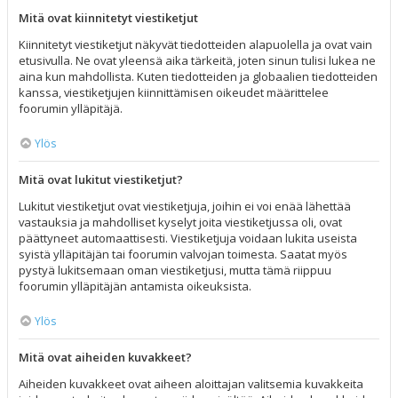
Mitä ovat kiinnitetyt viestiketjut
Kiinnitetyt viestiketjut näkyvät tiedotteiden alapuolella ja ovat vain
etusivulla. Ne ovat yleensä aika tärkeitä, joten sinun tulisi lukea ne
aina kun mahdollista. Kuten tiedotteiden ja globaalien tiedotteiden
kanssa, viestiketjujen kiinnittämisen oikeudet määrittelee
foorumin ylläpitäjä.
Ylös
Mitä ovat lukitut viestiketjut?
Lukitut viestiketjut ovat viestiketjuja, joihin ei voi enää lähettää
vastauksia ja mahdolliset kyselyt joita viestiketjussa oli, ovat
päättyneet automaattisesti. Viestiketjuja voidaan lukita useista
syistä ylläpitäjän tai foorumin valvojan toimesta. Saatat myös
pystyä lukitsemaan oman viestiketjusi, mutta tämä riippuu
foorumin ylläpitäjän antamista oikeuksista.
Ylös
Mitä ovat aiheiden kuvakkeet?
Aiheiden kuvakkeet ovat aiheen aloittajan valitsemia kuvakkeita