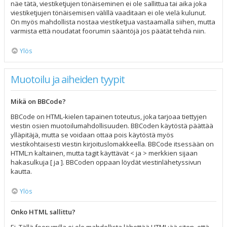
näe tätä, viestiketjujen tönäiseminen ei ole sallittua tai aika joka
viestiketjujen tönäisemisen välillä vaaditaan ei ole vielä kulunut.
On myös mahdollista nostaa viestiketjua vastaamalla siihen, mutta
varmista että noudatat foorumin sääntöjä jos päätät tehdä niin.
Ylös
Muotoilu ja aiheiden tyypit
Mikä on BBCode?
BBCode on HTML-kielen tapainen toteutus, joka tarjoaa tiettyjen
viestin osien muotoilumahdollisuuden. BBCoden käytöstä päättää
ylläpitäjä, mutta se voidaan ottaa pois käytöstä myös
viestikohtaisesti viestin kirjoituslomakkeella. BBCode itsessään on
HTML:n kaltainen, mutta tagit käyttävät < ja > merkkien sijaan
hakasulkuja [ ja ]. BBCoden oppaan löydät viestinlähetyssivun
kautta.
Ylös
Onko HTML sallittu?