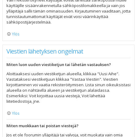
Vain rekisteröityneet käyttäjät voivat lähettää sähköpostia muille
käyttäjille sisäänrakennetulla sähköpostilomakkeella ja vain jos
ylläpitäjä sallii tämän ominaisuuden. Kirjautuminen vaaditaan, jotta
tunnistautumattomat käyttäjät eivät voisi väärinkäyttää
sähköpostijärjestelmää.
Ylös
Viestien lähetyksen ongelmat
Miten luon uuden viestiketjun tai lähetän vastauksen?
Aloittaaksesi uuden viestiketjun alueella, klikkaa "Uusi Aihe".
Vastataksesi viestiketjuun klikkaa "Vastaa Viestiin". Viestien
kirjoittaminen voi vaatia rekisteröitymisen. Lista sinun oikeuksistasi
alueella on nähtävillä alueen ja viestiketjun alalaidassa.
Esimerkiksi: Voit kirjoittaa uusia viestejä, Voit lähettää
liitetiedostoja, jne.
Ylös
Miten muokkaan tai poistan viestejä?
Jos et ole foorumin ylläpitäjä tai valvoja, voit muokata vain omia