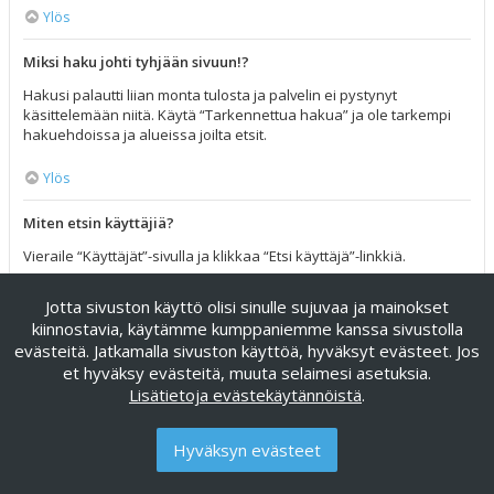
Ylös
Miksi haku johti tyhjään sivuun!?
Hakusi palautti liian monta tulosta ja palvelin ei pystynyt
käsittelemään niitä. Käytä “Tarkennettua hakua” ja ole tarkempi
hakuehdoissa ja alueissa joilta etsit.
Ylös
Miten etsin käyttäjiä?
Vieraile “Käyttäjät”-sivulla ja klikkaa “Etsi käyttäjä”-linkkiä.
Ylös
Jotta sivuston käyttö olisi sinulle sujuvaa ja mainokset
kiinnostavia, käytämme kumppaniemme kanssa sivustolla
Miten löydän omat viestini ja viestiketjuni?
evästeitä. Jatkamalla sivuston käyttöä, hyväksyt evästeet. Jos
et hyväksy evästeitä, muuta selaimesi asetuksia.
Omat viestisi näet klikkaamalla “Katso omia viestejäsi”-linkkiä
Lisätietoja evästekäytännöistä
.
omissa asetuksissa tai klikkaamalla “Etsi käyttäjän viesteistä”-
linkkiä omalla profiilisivullasi tai klikkaamalla “Pikalinkit”-valikkoa
foorumin ylälaidassa. Etsiäksesi omia viestiketjuja, käytä
Hyväksyn evästeet
tarkennettua hakua ja täytä sen hakuehdot haluamallasi tavalla.