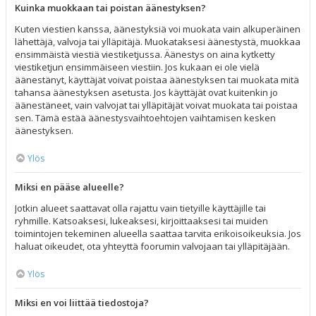
Kuinka muokkaan tai poistan äänestyksen?
Kuten viestien kanssa, äänestyksiä voi muokata vain alkuperäinen
lähettäjä, valvoja tai ylläpitäjä. Muokataksesi äänestystä, muokkaa
ensimmäistä viestiä viestiketjussa. Äänestys on aina kytketty
viestiketjun ensimmäiseen viestiin. Jos kukaan ei ole vielä
äänestänyt, käyttäjät voivat poistaa äänestyksen tai muokata mitä
tahansa äänestyksen asetusta. Jos käyttäjät ovat kuitenkin jo
äänestäneet, vain valvojat tai ylläpitäjät voivat muokata tai poistaa
sen. Tämä estää äänestysvaihtoehtojen vaihtamisen kesken
äänestyksen.
Ylös
Miksi en pääse alueelle?
Jotkin alueet saattavat olla rajattu vain tietyille käyttäjille tai
ryhmille. Katsoaksesi, lukeaksesi, kirjoittaaksesi tai muiden
toimintojen tekeminen alueella saattaa tarvita erikoisoikeuksia. Jos
haluat oikeudet, ota yhteyttä foorumin valvojaan tai ylläpitäjään.
Ylös
Miksi en voi liittää tiedostoja?