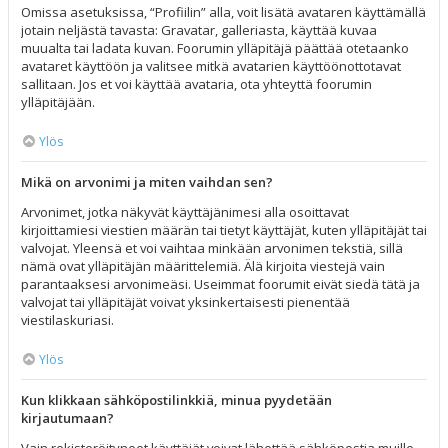
Omissa asetuksissa, “Profiilin” alla, voit lisätä avataren käyttämällä
jotain neljästä tavasta: Gravatar, galleriasta, käyttää kuvaa
muualta tai ladata kuvan. Foorumin ylläpitäjä päättää otetaanko
avataret käyttöön ja valitsee mitkä avatarien käyttöönottotavat
sallitaan. Jos et voi käyttää avataria, ota yhteyttä foorumin
ylläpitäjään.
Ylös
Mikä on arvonimi ja miten vaihdan sen?
Arvonimet, jotka näkyvät käyttäjänimesi alla osoittavat
kirjoittamiesi viestien määrän tai tietyt käyttäjät, kuten ylläpitäjät tai
valvojat. Yleensä et voi vaihtaa minkään arvonimen tekstiä, sillä
nämä ovat ylläpitäjän määrittelemiä. Älä kirjoita viestejä vain
parantaaksesi arvonimeäsi. Useimmat foorumit eivät siedä tätä ja
valvojat tai ylläpitäjät voivat yksinkertaisesti pienentää
viestilaskuriasi.
Ylös
Kun klikkaan sähköpostilinkkiä, minua pyydetään
kirjautumaan?