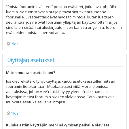
“Poista foorumin evästeet” poistaa evästeet, jotka ovat phpBB:n
luomia. Ne tunnistavat sinut ja pitävät sinut kirjautuneena
foorumille. Evästeet tarjoavat myös toimintoja, kuten luettujen
seurantaa, jos ne ovat foorumin ylläpitäjän käyttöönottamia. Jos
sinulla on sisään tai uloskirjautumisen kanssa ongelmia, foorumin
evästeiden poistaminen voi auttaa.
Ylös
Käyttäjän asetukset
Miten muutan asetuksiani?
Jos olet rekisteröitynyt käyttäjä, kaikki asetuksesi tallennetaan
foorumin tietokantaan. Muokataksesi niitä, vieraile omissa
asetuksissa, johon vievä linkki löytyy yleensä klikkaamalla
käyttäjänimeäsi foorumin sivujen ylälaidassa. Tätä kautta voit
muokata asetuksiasi ja valintojasi.
Ylös
Kuinka estän käyttäjänimeni näkymisen paikalla olevissa