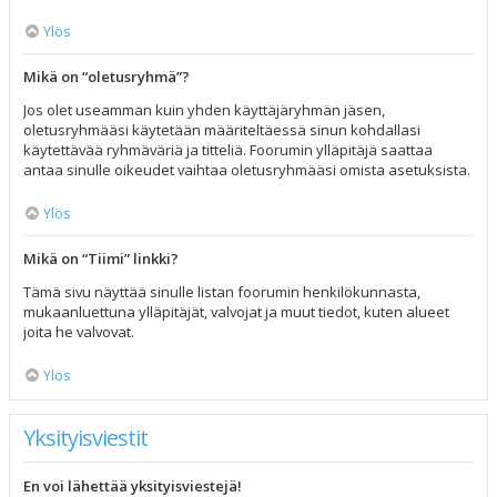
Ylös
Mikä on “oletusryhmä”?
Jos olet useamman kuin yhden käyttäjäryhmän jäsen,
oletusryhmääsi käytetään määriteltäessä sinun kohdallasi
käytettävää ryhmäväriä ja titteliä. Foorumin ylläpitäjä saattaa
antaa sinulle oikeudet vaihtaa oletusryhmääsi omista asetuksista.
Ylös
Mikä on “Tiimi” linkki?
Tämä sivu näyttää sinulle listan foorumin henkilökunnasta,
mukaanluettuna ylläpitäjät, valvojat ja muut tiedot, kuten alueet
joita he valvovat.
Ylös
Yksityisviestit
En voi lähettää yksityisviestejä!