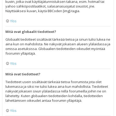
kuviin, jotka ovat käyttäjätunnistuksen takana, esim. hotmail tai
yahoo sähköpostilaatikot, salasanasuojatut sivustot, jne.
Näyttääksesi kuvan, käytä BBCoden [img]-tagia.
Ylös
Mitä ovat globaalit tiedotteet?
Globaalit tiedotteet sisältävät tärkeää tietoa ja sinun tulisi lukea ne
aina kun on mahdolista. Ne näkyvät jokaisen alueen ylälaidassa ja
omissa asetuksissa. Globaalien tiedotteiden oikeudet myöntää
foorumin ylläpitäjä.
Ylös
Mitä ovat tiedotteet?
Tiedotteet usein sisältävät tärkeää tietoa foorumista jota olet
lukemassa ja siksi ne tulisi lukea aina kun mahdollista. Tiedotteet
näkyvät jokaisen sivun ylälaidassa niillä foorumeilla joihin ne on
lähetetty. Kuten globaalien tiedotteiden kohdalla, tiedotteiden
lähettämisen oikeudet antaa foorumin ylläpitäjä.
Ylös