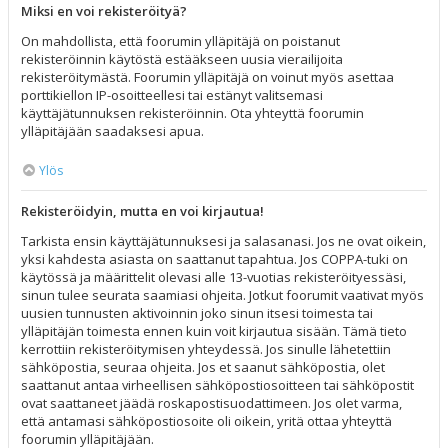
Miksi en voi rekisteröityä?
On mahdollista, että foorumin ylläpitäjä on poistanut
rekisteröinnin käytöstä estääkseen uusia vierailijoita
rekisteröitymästä. Foorumin ylläpitäjä on voinut myös asettaa
porttikiellon IP-osoitteellesi tai estänyt valitsemasi
käyttäjätunnuksen rekisteröinnin. Ota yhteyttä foorumin
ylläpitäjään saadaksesi apua.
Ylös
Rekisteröidyin, mutta en voi kirjautua!
Tarkista ensin käyttäjätunnuksesi ja salasanasi. Jos ne ovat oikein,
yksi kahdesta asiasta on saattanut tapahtua. Jos COPPA-tuki on
käytössä ja määrittelit olevasi alle 13-vuotias rekisteröityessäsi,
sinun tulee seurata saamiasi ohjeita. Jotkut foorumit vaativat myös
uusien tunnusten aktivoinnin joko sinun itsesi toimesta tai
ylläpitäjän toimesta ennen kuin voit kirjautua sisään. Tämä tieto
kerrottiin rekisteröitymisen yhteydessä. Jos sinulle lähetettiin
sähköpostia, seuraa ohjeita. Jos et saanut sähköpostia, olet
saattanut antaa virheellisen sähköpostiosoitteen tai sähköpostit
ovat saattaneet jäädä roskapostisuodattimeen. Jos olet varma,
että antamasi sähköpostiosoite oli oikein, yritä ottaa yhteyttä
foorumin ylläpitäjään.