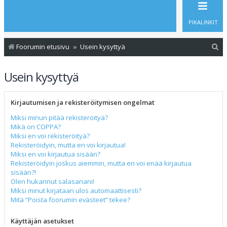
PIKALINKIT
E
Foorumin etusivu
Usein kysyttyä
t
Usein kysyttyä
s
i
Kirjautumisen ja rekisteröitymisen ongelmat
Miksi minun pitää rekisteröityä?
Mikä on COPPA?
Miksi en voi rekisteröityä?
Rekisteröidyin, mutta en voi kirjautua!
Miksi en voi kirjautua sisään?
Rekisteröidyin joskus aiemmin, mutta en voi enää kirjautua
sisään?!
Olen hukannut salasanani!
Miksi minut kirjataan ulos automaattisesti?
Mitä “Poista foorumin evästeet” tekee?
Käyttäjän asetukset