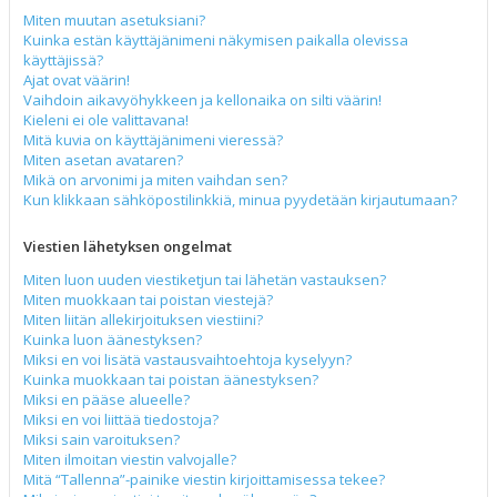
Miten muutan asetuksiani?
Kuinka estän käyttäjänimeni näkymisen paikalla olevissa
käyttäjissä?
Ajat ovat väärin!
Vaihdoin aikavyöhykkeen ja kellonaika on silti väärin!
Kieleni ei ole valittavana!
Mitä kuvia on käyttäjänimeni vieressä?
Miten asetan avataren?
Mikä on arvonimi ja miten vaihdan sen?
Kun klikkaan sähköpostilinkkiä, minua pyydetään kirjautumaan?
Viestien lähetyksen ongelmat
Miten luon uuden viestiketjun tai lähetän vastauksen?
Miten muokkaan tai poistan viestejä?
Miten liitän allekirjoituksen viestiini?
Kuinka luon äänestyksen?
Miksi en voi lisätä vastausvaihtoehtoja kyselyyn?
Kuinka muokkaan tai poistan äänestyksen?
Miksi en pääse alueelle?
Miksi en voi liittää tiedostoja?
Miksi sain varoituksen?
Miten ilmoitan viestin valvojalle?
Mitä “Tallenna”-painike viestin kirjoittamisessa tekee?