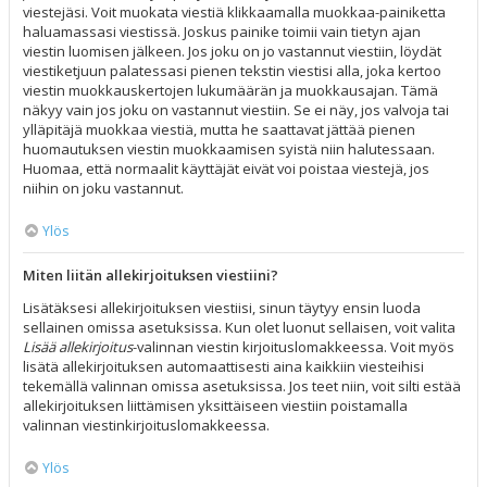
viestejäsi. Voit muokata viestiä klikkaamalla muokkaa-painiketta
haluamassasi viestissä. Joskus painike toimii vain tietyn ajan
viestin luomisen jälkeen. Jos joku on jo vastannut viestiin, löydät
viestiketjuun palatessasi pienen tekstin viestisi alla, joka kertoo
viestin muokkauskertojen lukumäärän ja muokkausajan. Tämä
näkyy vain jos joku on vastannut viestiin. Se ei näy, jos valvoja tai
ylläpitäjä muokkaa viestiä, mutta he saattavat jättää pienen
huomautuksen viestin muokkaamisen syistä niin halutessaan.
Huomaa, että normaalit käyttäjät eivät voi poistaa viestejä, jos
niihin on joku vastannut.
Ylös
Miten liitän allekirjoituksen viestiini?
Lisätäksesi allekirjoituksen viestiisi, sinun täytyy ensin luoda
sellainen omissa asetuksissa. Kun olet luonut sellaisen, voit valita
Lisää allekirjoitus
-valinnan viestin kirjoituslomakkeessa. Voit myös
lisätä allekirjoituksen automaattisesti aina kaikkiin viesteihisi
tekemällä valinnan omissa asetuksissa. Jos teet niin, voit silti estää
allekirjoituksen liittämisen yksittäiseen viestiin poistamalla
valinnan viestinkirjoituslomakkeessa.
Ylös