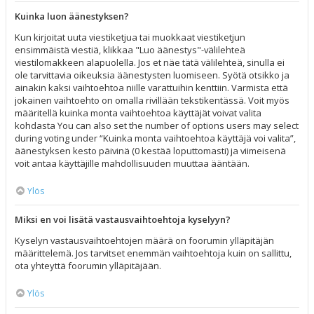
Kuinka luon äänestyksen?
Kun kirjoitat uuta viestiketjua tai muokkaat viestiketjun
ensimmäistä viestiä, klikkaa "Luo äänestys"-välilehteä
viestilomakkeen alapuolella. Jos et näe tätä välilehteä, sinulla ei
ole tarvittavia oikeuksia äänestysten luomiseen. Syötä otsikko ja
ainakin kaksi vaihtoehtoa niille varattuihin kenttiin. Varmista että
jokainen vaihtoehto on omalla rivillään tekstikentässä. Voit myös
määritellä kuinka monta vaihtoehtoa käyttäjät voivat valita
kohdasta You can also set the number of options users may select
during voting under “Kuinka monta vaihtoehtoa käyttäjä voi valita”,
äänestyksen kesto päivinä (0 kestää loputtomasti) ja viimeisenä
voit antaa käyttäjille mahdollisuuden muuttaa ääntään.
Ylös
Miksi en voi lisätä vastausvaihtoehtoja kyselyyn?
Kyselyn vastausvaihtoehtojen määrä on foorumin ylläpitäjän
määrittelemä. Jos tarvitset enemmän vaihtoehtoja kuin on sallittu,
ota yhteyttä foorumin ylläpitäjään.
Ylös