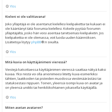
Ylös
Kieleni ei ole valittavana!
Joko ylläpitäjä ei ole asentanut kielellesi kielipakettia tai kukaan ei
ole kääntänyt tätä foorumia kielellesi. Kokeile pyytää foorumin
ylläpitäjältä, josko hän voisi asentaa tarvitsemasi kielipaketin. Jos
kielipakettia ei ole olemassa, voit luoda uuden käännöksen.
Lisätietoja löytyy
phpBB
®:n sivuilta.
Ylös
Mitä kuvia on käyttäjänimeni vieressä?
Viestejä katsottaessa käyttäjänimen vieressä saattaa näkyä kaksi
kuvaa. Yksi niistä voi olla arvonimeesi liitetty kuva esimerkiksi
tähtien, laatikoiden tai pisteiden muodossa viestimäärästäsi tai
statuksestasi riippuen. Toinen, yleensä isompi kuva on avatar ja
on yleensä uniikki tai henkilökohtainen jokaisella käyttäjällä.
Ylös
Miten asetan avataren?