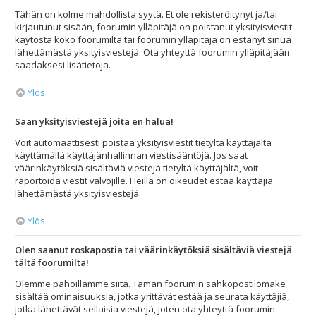
Tähän on kolme mahdollista syytä. Et ole rekisteröitynyt ja/tai
kirjautunut sisään, foorumin ylläpitäjä on poistanut yksityisviestit
käytöstä koko foorumilta tai foorumin ylläpitäjä on estänyt sinua
lähettämästä yksityisviestejä. Ota yhteyttä foorumin ylläpitäjään
saadaksesi lisätietoja.
Ylös
Saan yksityisviestejä joita en halua!
Voit automaattisesti poistaa yksityisviestit tietyltä käyttäjältä
käyttämällä käyttäjänhallinnan viestisääntöjä. Jos saat
väärinkäytöksiä sisältäviä viestejä tietyltä käyttäjältä, voit
raportoida viestit valvojille. Heillä on oikeudet estää käyttäjiä
lähettämästä yksityisviestejä.
Ylös
Olen saanut roskapostia tai väärinkäytöksiä sisältäviä viestejä
tältä foorumilta!
Olemme pahoillamme siitä. Tämän foorumin sähköpostilomake
sisältää ominaisuuksia, jotka yrittävät estää ja seurata käyttäjiä,
jotka lähettävät sellaisia viestejä, joten ota yhteyttä foorumin