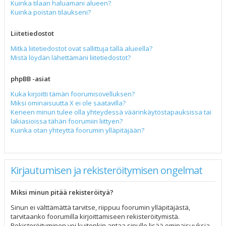
Kuinka tilaan haluamani alueen?
Kuinka poistan tilaukseni?
Liitetiedostot
Mitkä liitetiedostot ovat sallittuja tällä alueella?
Mistä löydän lähettämäni liitetiedostot?
phpBB -asiat
Kuka kirjoitti tämän foorumisovelluksen?
Miksi ominaisuutta X ei ole saatavilla?
Keneen minun tulee olla yhteydessä väärinkäytöstapauksissa tai
lakiasioissa tähän foorumiin liittyen?
Kuinka otan yhteyttä foorumin ylläpitäjään?
Kirjautumisen ja rekisteröitymisen ongelmat
Miksi minun pitää rekisteröityä?
Sinun ei välttämättä tarvitse, riippuu foorumin ylläpitäjästä,
tarvitaanko foorumilla kirjoittamiseen rekisteröitymistä.
Rekisteröityminen voi kuitenkin antaa sinulle lisää ominaisuuksia