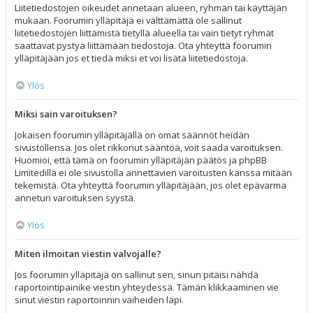
Liitetiedostojen oikeudet annetaan alueen, ryhmän tai käyttäjän
mukaan. Foorumin ylläpitäjä ei välttämättä ole sallinut
liitetiedostojen liittämistä tietyllä alueella tai vain tietyt ryhmät
saattavat pystyä liittämään tiedostoja. Ota yhteyttä foorumin
ylläpitäjään jos et tiedä miksi et voi lisätä liitetiedostoja.
Ylös
Miksi sain varoituksen?
Jokaisen foorumin ylläpitäjällä on omat säännöt heidän
sivustollensa. Jos olet rikkonut sääntöä, voit saada varoituksen.
Huomioi, että tämä on foorumin ylläpitäjän päätös ja phpBB
Limitedillä ei ole sivustolla annettavien varoitusten kanssa mitään
tekemistä. Ota yhteyttä foorumin ylläpitäjään, jos olet epävarma
annetun varoituksen syystä.
Ylös
Miten ilmoitan viestin valvojalle?
Jos foorumin ylläpitäjä on sallinut sen, sinun pitäisi nähdä
raportointipainike viestin yhteydessä. Tämän klikkaaminen vie
sinut viestin raportoinnin vaiheiden läpi.