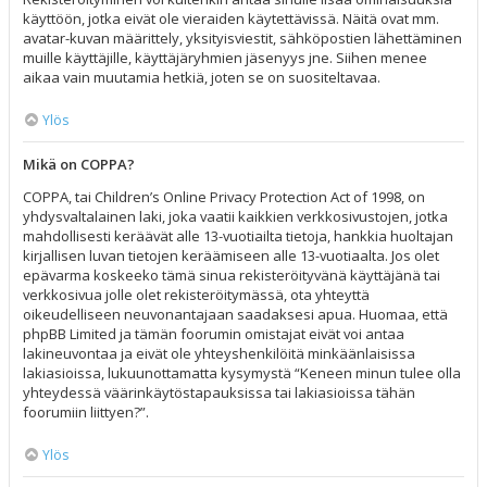
käyttöön, jotka eivät ole vieraiden käytettävissä. Näitä ovat mm.
avatar-kuvan määrittely, yksityisviestit, sähköpostien lähettäminen
muille käyttäjille, käyttäjäryhmien jäsenyys jne. Siihen menee
aikaa vain muutamia hetkiä, joten se on suositeltavaa.
Ylös
Mikä on COPPA?
COPPA, tai Children’s Online Privacy Protection Act of 1998, on
yhdysvaltalainen laki, joka vaatii kaikkien verkkosivustojen, jotka
mahdollisesti keräävät alle 13-vuotiailta tietoja, hankkia huoltajan
kirjallisen luvan tietojen keräämiseen alle 13-vuotiaalta. Jos olet
epävarma koskeeko tämä sinua rekisteröityvänä käyttäjänä tai
verkkosivua jolle olet rekisteröitymässä, ota yhteyttä
oikeudelliseen neuvonantajaan saadaksesi apua. Huomaa, että
phpBB Limited ja tämän foorumin omistajat eivät voi antaa
lakineuvontaa ja eivät ole yhteyshenkilöitä minkäänlaisissa
lakiasioissa, lukuunottamatta kysymystä “Keneen minun tulee olla
yhteydessä väärinkäytöstapauksissa tai lakiasioissa tähän
foorumiin liittyen?”.
Ylös