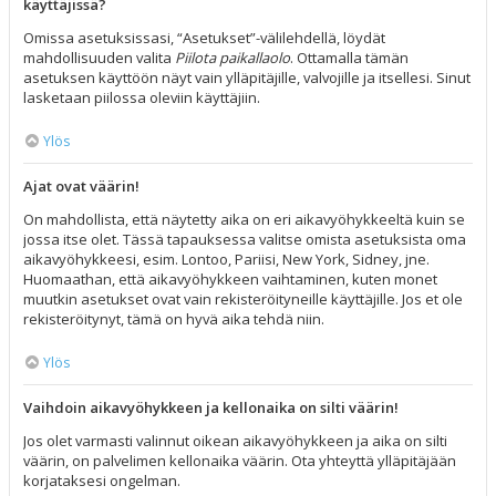
käyttäjissä?
Omissa asetuksissasi, “Asetukset”-välilehdellä, löydät
mahdollisuuden valita
Piilota paikallaolo
. Ottamalla tämän
asetuksen käyttöön näyt vain ylläpitäjille, valvojille ja itsellesi. Sinut
lasketaan piilossa oleviin käyttäjiin.
Ylös
Ajat ovat väärin!
On mahdollista, että näytetty aika on eri aikavyöhykkeeltä kuin se
jossa itse olet. Tässä tapauksessa valitse omista asetuksista oma
aikavyöhykkeesi, esim. Lontoo, Pariisi, New York, Sidney, jne.
Huomaathan, että aikavyöhykkeen vaihtaminen, kuten monet
muutkin asetukset ovat vain rekisteröityneille käyttäjille. Jos et ole
rekisteröitynyt, tämä on hyvä aika tehdä niin.
Ylös
Vaihdoin aikavyöhykkeen ja kellonaika on silti väärin!
Jos olet varmasti valinnut oikean aikavyöhykkeen ja aika on silti
väärin, on palvelimen kellonaika väärin. Ota yhteyttä ylläpitäjään
korjataksesi ongelman.