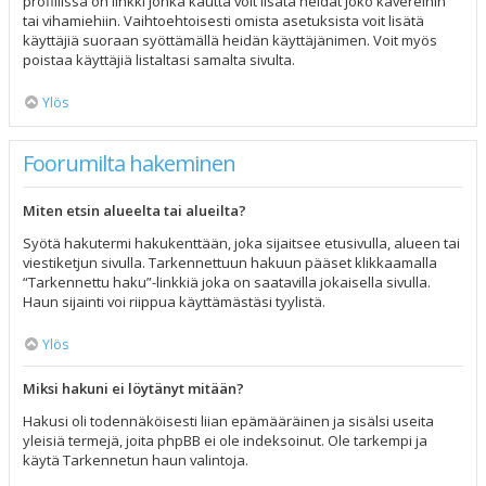
profiilissa on linkki jonka kautta voit lisätä heidät joko kavereihin
tai vihamiehiin. Vaihtoehtoisesti omista asetuksista voit lisätä
käyttäjiä suoraan syöttämällä heidän käyttäjänimen. Voit myös
poistaa käyttäjiä listaltasi samalta sivulta.
Ylös
Foorumilta hakeminen
Miten etsin alueelta tai alueilta?
Syötä hakutermi hakukenttään, joka sijaitsee etusivulla, alueen tai
viestiketjun sivulla. Tarkennettuun hakuun pääset klikkaamalla
“Tarkennettu haku”-linkkiä joka on saatavilla jokaisella sivulla.
Haun sijainti voi riippua käyttämästäsi tyylistä.
Ylös
Miksi hakuni ei löytänyt mitään?
Hakusi oli todennäköisesti liian epämääräinen ja sisälsi useita
yleisiä termejä, joita phpBB ei ole indeksoinut. Ole tarkempi ja
käytä Tarkennetun haun valintoja.