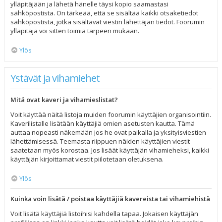
ylläpitäjään ja lähetä hänelle täysi kopio saamastasi
sähköpostista. On tärkeää, että se sisältää kaikki otsaketiedot
sähköpostista, jotka sisältävät viestin lähettäjän tiedot. Foorumin
ylläpitäjä voi sitten toimia tarpeen mukaan.
Ylös
Ystävät ja vihamiehet
Mitä ovat kaveri ja vihamieslistat?
Voit käyttää näitä listoja muiden foorumin käyttäjien organisointiin.
Kaverilistalle lisätään käyttäjiä omien asetusten kautta. Tämä
auttaa nopeasti näkemään jos he ovat paikalla ja yksityisviestien
lähettämisessä. Teemasta riippuen näiden käyttäjien viestit
saatetaan myös korostaa. Jos lisäät käyttäjän vihamieheksi, kaikki
käyttäjän kirjoittamat viestit piilotetaan oletuksena.
Ylös
Kuinka voin lisätä / poistaa käyttäjiä kavereista tai vihamiehistä
Voit lisätä käyttäjiä listoihisi kahdella tapaa. Jokaisen käyttäjän