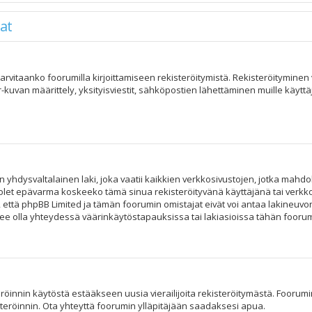
at
, tarvitaanko foorumilla kirjoittamiseen rekisteröitymistä. Rekisteröitymine
r-kuvan määrittely, yksityisviestit, sähköpostien lähettäminen muille käytt
n yhdysvaltalainen laki, joka vaatii kaikkien verkkosivustojen, jotka mahdoll
os olet epävarma koskeeko tämä sinua rekisteröityvänä käyttäjänä tai verkko
tä phpBB Limited ja tämän foorumin omistajat eivät voi antaa lakineuvont
e olla yhteydessä väärinkäytöstapauksissa tai lakiasioissa tähän foorumii
röinnin käytöstä estääkseen uusia vierailijoita rekisteröitymästä. Foorumin
steröinnin. Ota yhteyttä foorumin ylläpitäjään saadaksesi apua.