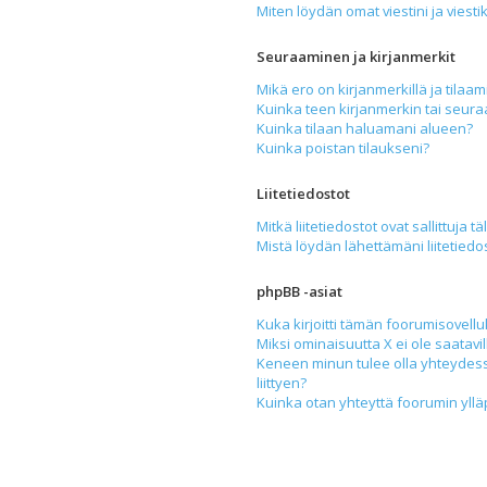
Miten löydän omat viestini ja viesti
Seuraaminen ja kirjanmerkit
Mikä ero on kirjanmerkillä ja tilaam
Kuinka teen kirjanmerkin tai seur
Kuinka tilaan haluamani alueen?
Kuinka poistan tilaukseni?
Liitetiedostot
Mitkä liitetiedostot ovat sallittuja tä
Mistä löydän lähettämäni liitetiedo
phpBB -asiat
Kuka kirjoitti tämän foorumisovell
Miksi ominaisuutta X ei ole saatavil
Keneen minun tulee olla yhteydess
liittyen?
Kuinka otan yhteyttä foorumin yllä