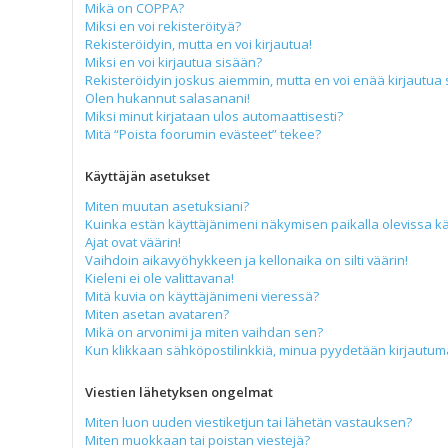
Mikä on COPPA?
Miksi en voi rekisteröityä?
Rekisteröidyin, mutta en voi kirjautua!
Miksi en voi kirjautua sisään?
Rekisteröidyin joskus aiemmin, mutta en voi enää kirjautua 
Olen hukannut salasanani!
Miksi minut kirjataan ulos automaattisesti?
Mitä “Poista foorumin evästeet” tekee?
Käyttäjän asetukset
Miten muutan asetuksiani?
Kuinka estän käyttäjänimeni näkymisen paikalla olevissa kä
Ajat ovat väärin!
Vaihdoin aikavyöhykkeen ja kellonaika on silti väärin!
Kieleni ei ole valittavana!
Mitä kuvia on käyttäjänimeni vieressä?
Miten asetan avataren?
Mikä on arvonimi ja miten vaihdan sen?
Kun klikkaan sähköpostilinkkiä, minua pyydetään kirjautu
Viestien lähetyksen ongelmat
Miten luon uuden viestiketjun tai lähetän vastauksen?
Miten muokkaan tai poistan viestejä?