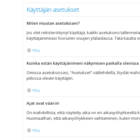
Käyttäjän asetukset
Miten muutan asetuksiani?
Jos olet rekisteröitynyt käyttäjä, kaikki asetuksesi tallenne
käyttäjänimeäsi foorumin sivujen ylälaidassa. Tätä kautta vo
Ylös
Kuinka estän käyttäjänimeni näkymisen paikalla olevissa 
Omissa asetuksissasi, “Asetukset”-välilehdellä, löydät mahd
piilossa oleviin käyttäjiin.
Ylös
Ajat ovat väärin!
On mahdollista, että näytetty aika on eri aikavyöhykkeeltä k
Huomaathan, että aikavyöhykkeen vaihtaminen, kuten monet muu
Ylös