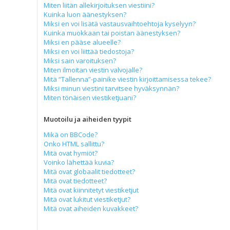
Miten liitän allekirjoituksen viestiini?
Kuinka luon äänestyksen?
Miksi en voi lisätä vastausvaihtoehtoja kyselyyn?
Kuinka muokkaan tai poistan äänestyksen?
Miksi en pääse alueelle?
Miksi en voi liittää tiedostoja?
Miksi sain varoituksen?
Miten ilmoitan viestin valvojalle?
Mitä “Tallenna”-painike viestin kirjoittamisessa tekee?
Miksi minun viestini tarvitsee hyväksynnän?
Miten tönäisen viestiketjuani?
Muotoilu ja aiheiden tyypit
Mikä on BBCode?
Onko HTML sallittu?
Mitä ovat hymiöt?
Voinko lähettää kuvia?
Mitä ovat globaalit tiedotteet?
Mitä ovat tiedotteet?
Mitä ovat kiinnitetyt viestiketjut
Mitä ovat lukitut viestiketjut?
Mitä ovat aiheiden kuvakkeet?