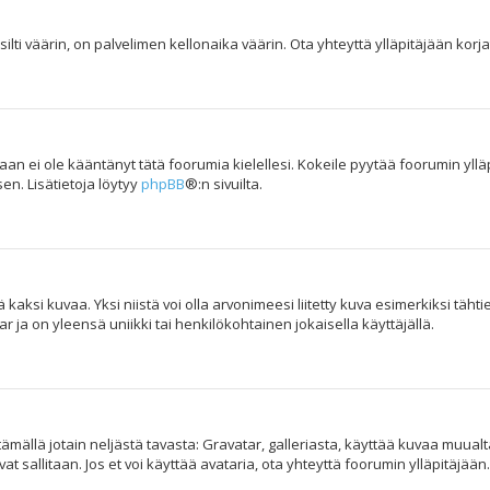
ilti väärin, on palvelimen kellonaika väärin. Ota yhteyttä ylläpitäjään kor
kukaan ei ole kääntänyt tätä foorumia kielellesi. Kokeile pyytää foorumin yllä
en. Lisätietoja löytyy
phpBB
®:n sivuilta.
aksi kuvaa. Yksi niistä voi olla arvonimeesi liitetty kuva esimerkiksi tähti
 ja on yleensä uniikki tai henkilökohtainen jokaisella käyttäjällä.
yttämällä jotain neljästä tavasta: Gravatar, galleriasta, käyttää kuvaa muua
t sallitaan. Jos et voi käyttää avataria, ota yhteyttä foorumin ylläpitäjään.