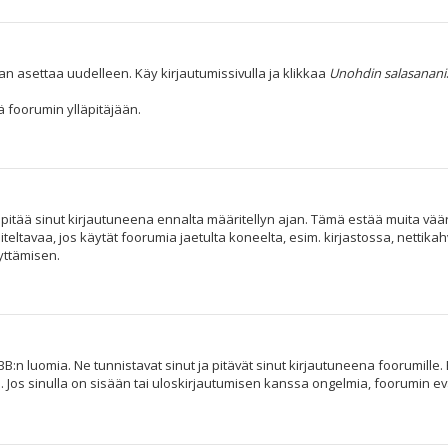
an asettaa uudelleen. Käy kirjautumissivulla ja klikkaa
Unohdin salasanani
 foorumin ylläpitäjään.
i pitää sinut kirjautuneena ennalta määritellyn ajan. Tämä estää muita vä
iteltavaa, jos käytät foorumia jaetulta koneelta, esim. kirjastossa, nettika
yttämisen.
B:n luomia. Ne tunnistavat sinut ja pitävät sinut kirjautuneena foorumille. 
. Jos sinulla on sisään tai uloskirjautumisen kanssa ongelmia, foorumin e