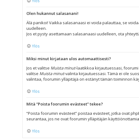
Ylös
Olen hukannut salasanani!
Älä panikoi! Vaikka salasanaasi ei voida palauttaa, se voida
uudelleen.
Jos et pysty asettamaan salasanaasi uudelleen, ota yhteyttä
Ylös
Miksi minut kirjataan ulos automaattisesti?
Jos et valitse
Muista minut
-laatikkoa kirjautuessasi, foorum
valitse
Muista minut
-valinta kirjautuessasi. Tämä ei ole suos
valintaa, foorumin ylläpitäjä on estänyt tämän toiminnon kä
Ylös
Mitä “Poista foorumin evästeet” tekee?
“Poista foorumin evästeet” poistaa evästeet, jotka ovat phpB
seurantaa, jos ne ovat foorumin ylläpitäjän käyttöönottamia
Ylös