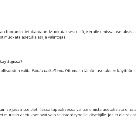
taan foorumin tietokantaan. Muokataksesi niitä, vieraile omissa asetuksissa
it muokata asetuksiasi ja valintojasi.
käyttäjissä?
ollisuuden valita
Piilota paikallaolo
. Ottamalla tämän asetuksen käyttöön näyt 
uin se jossa itse olet. Tässä tapauksessa valitse omista asetuksista oma a
tkin asetukset ovat vain rekisteröityneille käyttäjille. Jos et ole rekist