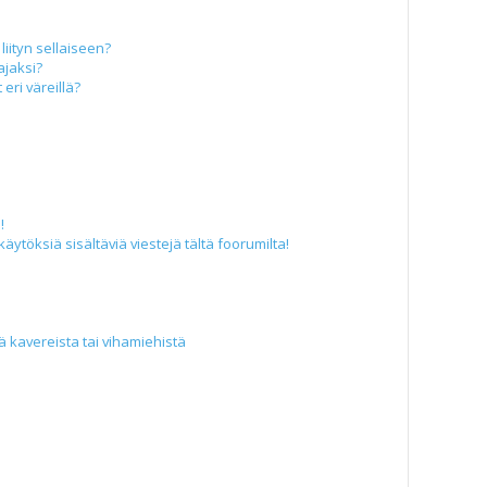
liityn sellaiseen?
ajaksi?
eri väreillä?
!
äytöksiä sisältäviä viestejä tältä foorumilta!
iä kavereista tai vihamiehistä