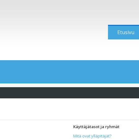
Etusivu
Käyttäjätasot ja ryhmät
Mitä ovat ylläpitäjät?