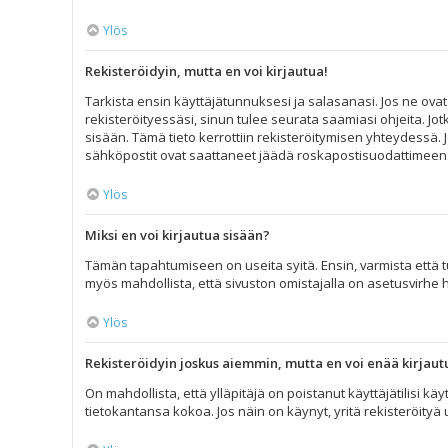
Ylös
Rekisteröidyin, mutta en voi kirjautua!
Tarkista ensin käyttäjätunnuksesi ja salasanasi. Jos ne ovat
rekisteröityessäsi, sinun tulee seurata saamiasi ohjeita. Jot
sisään. Tämä tieto kerrottiin rekisteröitymisen yhteydessä. J
sähköpostit ovat saattaneet jäädä roskapostisuodattimeen. Jo
Ylös
Miksi en voi kirjautua sisään?
Tämän tapahtumiseen on useita syitä. Ensin, varmista että tun
myös mahdollista, että sivuston omistajalla on asetusvirhe 
Ylös
Rekisteröidyin joskus aiemmin, mutta en voi enää kirjaut
On mahdollista, että ylläpitäjä on poistanut käyttäjätilisi k
tietokantansa kokoa. Jos näin on käynyt, yritä rekisteröityä