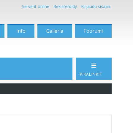
Serverit online
Rekisteröidy
Kirjaudu sisään
Info
Galleria
Foorumi
PIKALINKIT