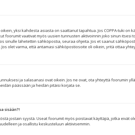
 oikein, yksi kahdesta asiasta on saattanut tapahtua. Jos COPPA-tuki on käy
kut foorumit vaativat myös uusien tunnusten aktivoinnin joko sinun itsesi to
os sinulle lähetettiin sähköpostia, seuraa ohjeita. Jos et saanut sähköpost
s olet varma, että antamasi sähköpostiosoite oli oikein, yritä ottaa yhtey
nuksesi ja salasanasi ovat oikein. Jos ne ovat, ota yhteyttä foorumin ylläpi
heidän päässään ja heidän pitäisi korjata se.
ua sisään?!
äytöstä jostain syystä. Useat foorumit myös poistavat käyttäjiä, jotka eivät
 uudelleen ja osallistu keskusteluun aktiivisemmin.