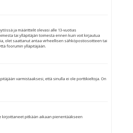
tössä ja määrittelit olevasi alle 13-vuotias
imesta tai ylläpitäjän toimesta ennen kuin voit kirjautua
ia, olet saattanut antaa virheellisen sähköpostiosoitteen tai
ttä foorumin ylläpitäjään.
täjään varmistaaksesi, että sinulla ei ole porttikieltoja. On
 ole kirjoittaneet pitkään aikaan pienentääkseen