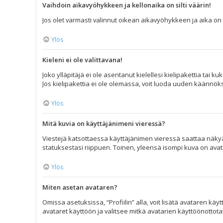
Vaihdoin aikavyöhykkeen ja kellonaika on silti väärin!
Jos olet varmasti valinnut oikean aikavyöhykkeen ja aika on s
Ylös
Kieleni ei ole valittavana!
Joko ylläpitäjä ei ole asentanut kielellesi kielipakettia tai 
Jos kielipakettia ei ole olemassa, voit luoda uuden käännöks
Ylös
Mitä kuvia on käyttäjänimeni vieressä?
Viestejä katsottaessa käyttäjänimen vieressä saattaa näkyä k
statuksestasi riippuen. Toinen, yleensä isompi kuva on avatar
Ylös
Miten asetan avataren?
Omissa asetuksissa, “Profiilin” alla, voit lisätä avataren kä
avataret käyttöön ja valitsee mitkä avatarien käyttöönottotava