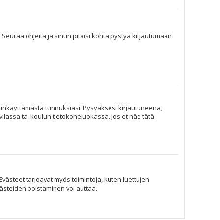
. Seuraa ohjeita ja sinun pitäisi kohta pystyä kirjautumaan
ärinkäyttämästä tunnuksiasi. Pysyäksesi kirjautuneena,
hvilassa tai koulun tietokoneluokassa. Jos et näe tätä
Evästeet tarjoavat myös toimintoja, kuten luettujen
västeiden poistaminen voi auttaa.