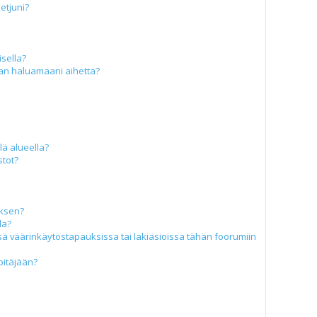
ketjuni?
isella?
aan haluamaani aihetta?
llä alueella?
stot?
uksen?
la?
ä väärinkäytöstapauksissa tai lakiasioissa tähän foorumiin
pitäjään?