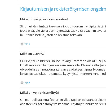
Kirjautumisen ja rekisteröitymisen ongelm
Miksi minun pitää rekisteröityä?
Sinun ei välttämättä tarvitse, riippuu foorumin ylläpitäjästä
jotka eivät ole vieraiden käytettävissä. Näitä ovat mm. avata
muutamia hetkiä, joten se on suositeltavaa.
Ylös
Mikä on COPPA?
COPPA, tai Children’s Online Privacy Protection Act of 1998, o
kirjallisen luvan tietojen keräämiseen alle 13-vuotiaalta. J
oikeudelliseen neuvonantajaan saadaksesi apua. Huomaa, et
lakiasioissa, lukuunottamatta kysymystä “Keneen minun tule
Ylös
Miksi en voi rekisteröityä?
On mahdollista, että foorumin ylläpitäjä on poistanut rekiste
osoitteellesi tai estänyt valitsemasi käyttäjätunnuksen reki