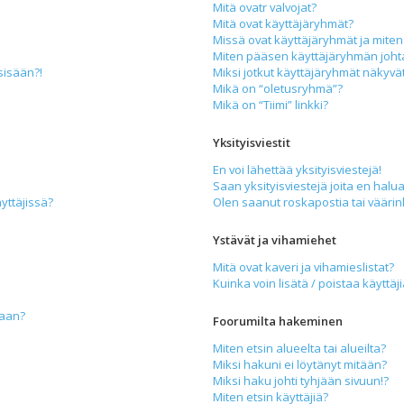
Mitä ovatr valvojat?
Mitä ovat käyttäjäryhmät?
Missä ovat käyttäjäryhmät ja miten 
Miten pääsen käyttäjäryhmän joht
sisään?!
Miksi jotkut käyttäjäryhmät näkyvät 
Mikä on “oletusryhmä”?
Mikä on “Tiimi” linkki?
Yksityisviestit
En voi lähettää yksityisviestejä!
Saan yksityisviestejä joita en halua
yttäjissä?
Olen saanut roskapostia tai väärink
Ystävät ja vihamiehet
Mitä ovat kaveri ja vihamieslistat?
Kuinka voin lisätä / poistaa käyttäj
maan?
Foorumilta hakeminen
Miten etsin alueelta tai alueilta?
Miksi hakuni ei löytänyt mitään?
Miksi haku johti tyhjään sivuun!?
Miten etsin käyttäjiä?