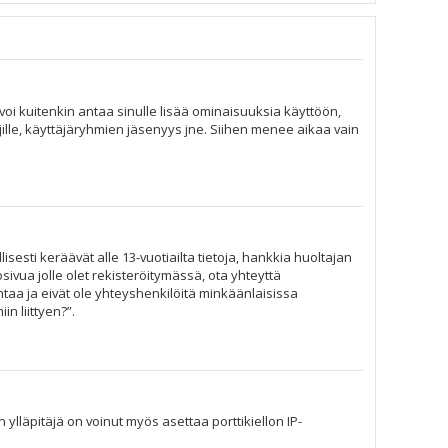
n voi kuitenkin antaa sinulle lisää ominaisuuksia käyttöön,
äjille, käyttäjäryhmien jäsenyys jne. Siihen menee aikaa vain
isesti keräävät alle 13-vuotiailta tietoja, hankkia huoltajan
sivua jolle olet rekisteröitymässä, ota yhteyttä
aa ja eivät ole yhteyshenkilöitä minkäänlaisissa
n liittyen?”.
 ylläpitäjä on voinut myös asettaa porttikiellon IP-