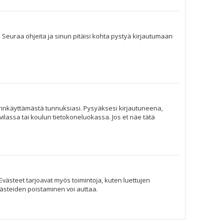
. Seuraa ohjeita ja sinun pitäisi kohta pystyä kirjautumaan
ärinkäyttämästä tunnuksiasi. Pysyäksesi kirjautuneena,
hvilassa tai koulun tietokoneluokassa. Jos et näe tätä
Evästeet tarjoavat myös toimintoja, kuten luettujen
västeiden poistaminen voi auttaa.