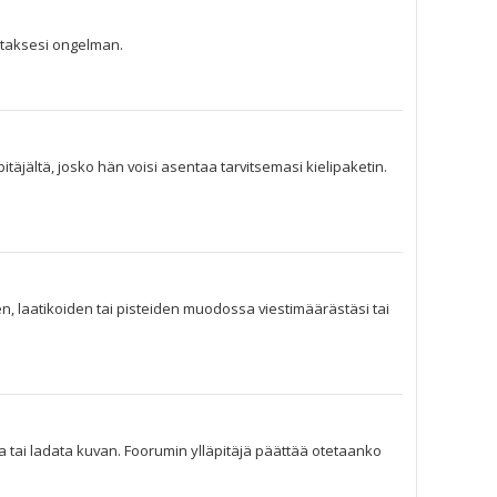
jataksesi ongelman.
pitäjältä, josko hän voisi asentaa tarvitsemasi kielipaketin.
en, laatikoiden tai pisteiden muodossa viestimäärästäsi tai
lta tai ladata kuvan. Foorumin ylläpitäjä päättää otetaanko