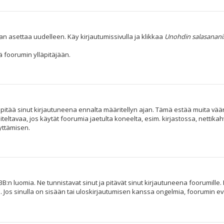
an asettaa uudelleen. Käy kirjautumissivulla ja klikkaa
Unohdin salasanani
 foorumin ylläpitäjään.
i pitää sinut kirjautuneena ennalta määritellyn ajan. Tämä estää muita vä
iteltavaa, jos käytät foorumia jaetulta koneelta, esim. kirjastossa, nettika
yttämisen.
B:n luomia. Ne tunnistavat sinut ja pitävät sinut kirjautuneena foorumille. 
. Jos sinulla on sisään tai uloskirjautumisen kanssa ongelmia, foorumin e