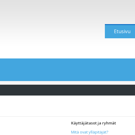
Etusivu
Käyttäjätasot ja ryhmät
Mitä ovat ylläpitäjät?