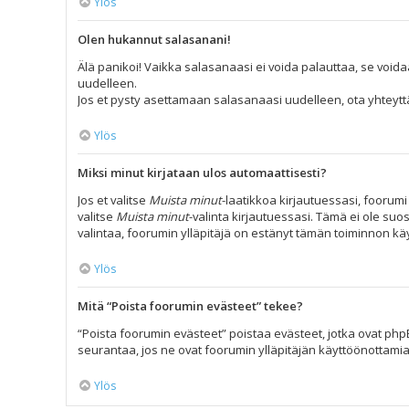
Ylös
Olen hukannut salasanani!
Älä panikoi! Vaikka salasanaasi ei voida palauttaa, se voida
uudelleen.
Jos et pysty asettamaan salasanaasi uudelleen, ota yhteyttä
Ylös
Miksi minut kirjataan ulos automaattisesti?
Jos et valitse
Muista minut
-laatikkoa kirjautuessasi, foorum
valitse
Muista minut
-valinta kirjautuessasi. Tämä ei ole suos
valintaa, foorumin ylläpitäjä on estänyt tämän toiminnon kä
Ylös
Mitä “Poista foorumin evästeet” tekee?
“Poista foorumin evästeet” poistaa evästeet, jotka ovat phpB
seurantaa, jos ne ovat foorumin ylläpitäjän käyttöönottamia
Ylös