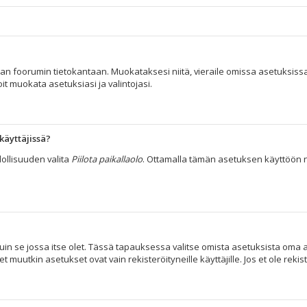
taan foorumin tietokantaan. Muokataksesi niitä, vieraile omissa asetuksissa
it muokata asetuksiasi ja valintojasi.
käyttäjissä?
ollisuuden valita
Piilota paikallaolo
. Ottamalla tämän asetuksen käyttöön näyt 
uin se jossa itse olet. Tässä tapauksessa valitse omista asetuksista oma a
tkin asetukset ovat vain rekisteröityneille käyttäjille. Jos et ole rekist