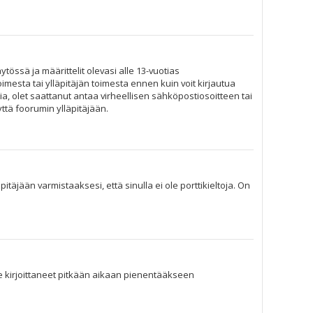
tössä ja määrittelit olevasi alle 13-vuotias
imesta tai ylläpitäjän toimesta ennen kuin voit kirjautua
ia, olet saattanut antaa virheellisen sähköpostiosoitteen tai
ttä foorumin ylläpitäjään.
täjään varmistaaksesi, että sinulla ei ole porttikieltoja. On
 ole kirjoittaneet pitkään aikaan pienentääkseen