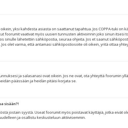
 oikein, yksi kahdesta asiasta on saattanut tapahtua. Jos COPPA-tuki on käy
kut foorumit vaativat myös uusien tunnusten aktivoinnin joko sinun itsesi to
os sinulle lähetettiin sähköpostia, seuraa ohjeita. Jos et saanut sähköpost
s olet varma, että antamasi sähköpostiosoite oli oikein, yritä ottaa yhtey
nuksesi ja salasanasi ovat oikein. Jos ne ovat, ota yhteyttä foorumin ylläpi
heidän päässään ja heidän pitäisi korjata se.
ua sisään?!
äytöstä jostain syystä. Useat foorumit myös poistavat käyttäjiä, jotka eivät
 uudelleen ja osallistu keskusteluun aktiivisemmin.