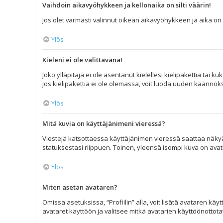
Vaihdoin aikavyöhykkeen ja kellonaika on silti väärin!
Jos olet varmasti valinnut oikean aikavyöhykkeen ja aika on s
Ylös
Kieleni ei ole valittavana!
Joko ylläpitäjä ei ole asentanut kielellesi kielipakettia tai 
Jos kielipakettia ei ole olemassa, voit luoda uuden käännöks
Ylös
Mitä kuvia on käyttäjänimeni vieressä?
Viestejä katsottaessa käyttäjänimen vieressä saattaa näkyä k
statuksestasi riippuen. Toinen, yleensä isompi kuva on avatar
Ylös
Miten asetan avataren?
Omissa asetuksissa, “Profiilin” alla, voit lisätä avataren kä
avataret käyttöön ja valitsee mitkä avatarien käyttöönottotava