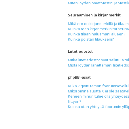
Miten löydän omat viestini ja viesti
Seuraaminen ja kirjanmerkit
Mikä ero on kirjanmerkillä ja tilaam
Kuinka teen kirjanmerkin tai seur
Kuinka tilaan haluamani alueen?
Kuinka poistan tilaukseni?
Liitetiedostot
Mitkä liitetiedostot ovat sallittuja tä
Mistä löydän lähettämäni liitetiedo
phpBB -asiat
Kuka kirjoitti tämän foorumisovell
Miksi ominaisuutta X ei ole saatavil
Keneen minun tulee olla yhteydess
liittyen?
Kuinka otan yhteyttä foorumin yllä