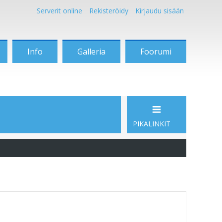
Serverit online
Rekisteröidy
Kirjaudu sisään
Info
Galleria
Foorumi
PIKALINKIT