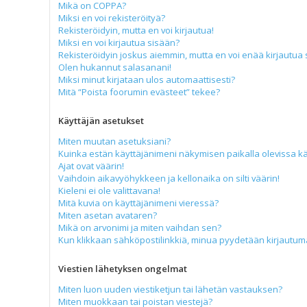
Mikä on COPPA?
Miksi en voi rekisteröityä?
Rekisteröidyin, mutta en voi kirjautua!
Miksi en voi kirjautua sisään?
Rekisteröidyin joskus aiemmin, mutta en voi enää kirjautua 
Olen hukannut salasanani!
Miksi minut kirjataan ulos automaattisesti?
Mitä “Poista foorumin evästeet” tekee?
Käyttäjän asetukset
Miten muutan asetuksiani?
Kuinka estän käyttäjänimeni näkymisen paikalla olevissa kä
Ajat ovat väärin!
Vaihdoin aikavyöhykkeen ja kellonaika on silti väärin!
Kieleni ei ole valittavana!
Mitä kuvia on käyttäjänimeni vieressä?
Miten asetan avataren?
Mikä on arvonimi ja miten vaihdan sen?
Kun klikkaan sähköpostilinkkiä, minua pyydetään kirjautu
Viestien lähetyksen ongelmat
Miten luon uuden viestiketjun tai lähetän vastauksen?
Miten muokkaan tai poistan viestejä?