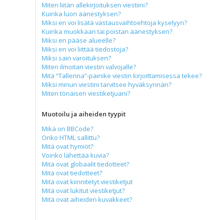
Miten liitän allekirjoituksen viestiini?
Kuinka luon äänestyksen?
Miksi en voi lisätä vastausvaihtoehtoja kyselyyn?
Kuinka muokkaan tai poistan äänestyksen?
Miksi en pääse alueelle?
Miksi en voi liittää tiedostoja?
Miksi sain varoituksen?
Miten ilmoitan viestin valvojalle?
Mitä “Tallenna”-painike viestin kirjoittamisessa tekee?
Miksi minun viestini tarvitsee hyväksynnän?
Miten tönäisen viestiketjuani?
Muotoilu ja aiheiden tyypit
Mikä on BBCode?
Onko HTML sallittu?
Mitä ovat hymiöt?
Voinko lähettää kuvia?
Mitä ovat globaalit tiedotteet?
Mitä ovat tiedotteet?
Mitä ovat kiinnitetyt viestiketjut
Mitä ovat lukitut viestiketjut?
Mitä ovat aiheiden kuvakkeet?