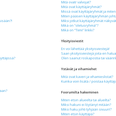
Mitä ovatr valvojat?
Mitä ovat käyttäjäryhmät?
Missä ovat käyttäjäryhmät ja miten 
Miten pääsen käyttäjäryhmän joht
sisään?!
Miksi jotkut käyttäjäryhmät näkyvät 
Mikä on “oletusryhmä”?
Mikä on “Tiimi” linkki?
Yksityisviestit
En voi lähettää yksityisviestejä!
Saan yksityisviestejä joita en halua
yttäjissä?
Olen saanut roskapostia tai väärink
Ystävät ja vihamiehet
Mitä ovat kaveri ja vihamieslistat?
Kuinka voin lisätä / poistaa käyttäj
maan?
Foorumilta hakeminen
Miten etsin alueelta tai alueilta?
Miksi hakuni ei löytänyt mitään?
Miksi haku johti tyhjään sivuun!?
Miten etsin käyttäjiä?