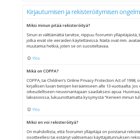
Kirjautumisen ja rekisteröitymisen ongelm
Miksi minun pitää rekisteröityä?
Sinun ei välttämättä tarvitse, riippuu foorumin ylläpitäjästä
jotka eivät ole vieraiden käytettävissä. Näitä ovat mm. avata
muutamia hetkiä, joten se on suositeltavaa.
Ylös
Mikä on COPPA?
COPPA, tai Children’s Online Privacy Protection Act of 1998, o
kirjallisen luvan tietojen keräämiseen alle 13-vuotiaalta. J
oikeudelliseen neuvonantajaan saadaksesi apua. Huomaa, et
lakiasioissa, lukuunottamatta kysymystä “Keneen minun tule
Ylös
Miksi en voi rekisteröityä?
On mahdollista, että foorumin ylläpitäjä on poistanut rekiste
osoitteellesi tai estänyt valitsemasi käyttäjätunnuksen reki