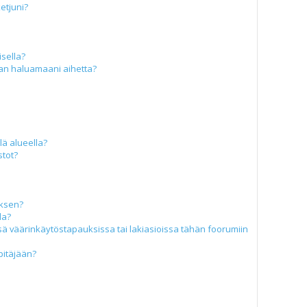
ketjuni?
isella?
aan haluamaani aihetta?
llä alueella?
stot?
uksen?
la?
ä väärinkäytöstapauksissa tai lakiasioissa tähän foorumiin
pitäjään?