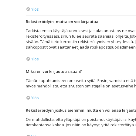
Ylös
Rekisteröidyin, mutta en voi kirjautua!
Tarkista ensin käyttäjätunnuksesi ja salasanasi. Jos ne ovat
rekisteröityessäsi, sinun tulee seurata saamiasi ohjeita. Jot
sisään. Tämä tieto kerrottiin rekisteröitymisen yhteydessä. J
sähköpostit ovat saattaneet jäädä roskapostisuodattimeen. Jo
Ylös
Miksi en voi kirjautua sisään?
Tämän tapahtumiseen on useita syitä. Ensin, varmista että tun
myös mahdollista, että sivuston omistajalla on asetusvirhe 
Ylös
Rekisteröidyin joskus aiemmin, mutta en voi enää kirjaut
On mahdollista, että ylläpitäjä on poistanut käyttäjätilisi k
tietokantansa kokoa. Jos näin on käynyt, yritä rekisteröityä