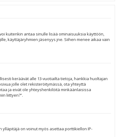
n voi kuitenkin antaa sinulle lisää ominaisuuksia käyttöön,
äjille, käyttäjäryhmien jäsenyys jne. Siihen menee aikaa vain
isesti keräävät alle 13-vuotiailta tietoja, hankkia huoltajan
sivua jolle olet rekisteröitymässä, ota yhteyttä
aa ja eivät ole yhteyshenkilöitä minkäänlaisissa
n liittyen?”.
 ylläpitäjä on voinut myös asettaa porttikiellon IP-