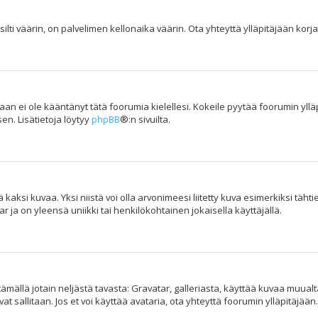
ilti väärin, on palvelimen kellonaika väärin. Ota yhteyttä ylläpitäjään kor
kukaan ei ole kääntänyt tätä foorumia kielellesi. Kokeile pyytää foorumin yllä
en. Lisätietoja löytyy
phpBB
®:n sivuilta.
aksi kuvaa. Yksi niistä voi olla arvonimeesi liitetty kuva esimerkiksi tähti
 ja on yleensä uniikki tai henkilökohtainen jokaisella käyttäjällä.
yttämällä jotain neljästä tavasta: Gravatar, galleriasta, käyttää kuvaa muua
t sallitaan. Jos et voi käyttää avataria, ota yhteyttä foorumin ylläpitäjään.