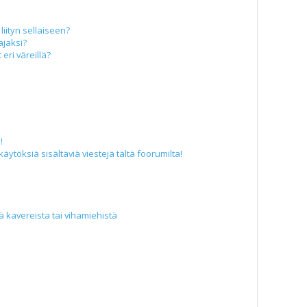
liityn sellaiseen?
ajaksi?
eri väreillä?
!
äytöksiä sisältäviä viestejä tältä foorumilta!
iä kavereista tai vihamiehistä