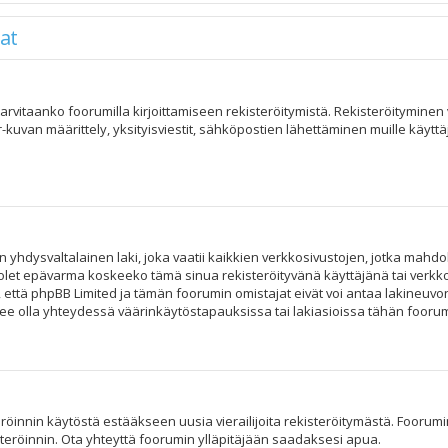
at
, tarvitaanko foorumilla kirjoittamiseen rekisteröitymistä. Rekisteröitymine
r-kuvan määrittely, yksityisviestit, sähköpostien lähettäminen muille käytt
n yhdysvaltalainen laki, joka vaatii kaikkien verkkosivustojen, jotka mahdoll
os olet epävarma koskeeko tämä sinua rekisteröityvänä käyttäjänä tai verkko
tä phpBB Limited ja tämän foorumin omistajat eivät voi antaa lakineuvont
e olla yhteydessä väärinkäytöstapauksissa tai lakiasioissa tähän foorumii
röinnin käytöstä estääkseen uusia vierailijoita rekisteröitymästä. Foorumin
steröinnin. Ota yhteyttä foorumin ylläpitäjään saadaksesi apua.