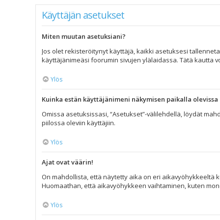
Käyttäjän asetukset
Miten muutan asetuksiani?
Jos olet rekisteröitynyt käyttäjä, kaikki asetuksesi tallenne
käyttäjänimeäsi foorumin sivujen ylälaidassa. Tätä kautta vo
Ylös
Kuinka estän käyttäjänimeni näkymisen paikalla olevissa 
Omissa asetuksissasi, “Asetukset”-välilehdellä, löydät mahd
piilossa oleviin käyttäjiin.
Ylös
Ajat ovat väärin!
On mahdollista, että näytetty aika on eri aikavyöhykkeeltä k
Huomaathan, että aikavyöhykkeen vaihtaminen, kuten monet muu
Ylös