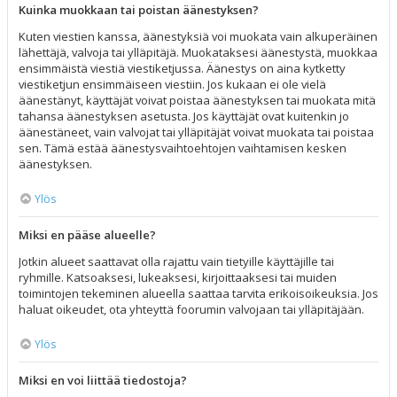
Kuinka muokkaan tai poistan äänestyksen?
Kuten viestien kanssa, äänestyksiä voi muokata vain alkuperäinen
lähettäjä, valvoja tai ylläpitäjä. Muokataksesi äänestystä, muokkaa
ensimmäistä viestiä viestiketjussa. Äänestys on aina kytketty
viestiketjun ensimmäiseen viestiin. Jos kukaan ei ole vielä
äänestänyt, käyttäjät voivat poistaa äänestyksen tai muokata mitä
tahansa äänestyksen asetusta. Jos käyttäjät ovat kuitenkin jo
äänestäneet, vain valvojat tai ylläpitäjät voivat muokata tai poistaa
sen. Tämä estää äänestysvaihtoehtojen vaihtamisen kesken
äänestyksen.
Ylös
Miksi en pääse alueelle?
Jotkin alueet saattavat olla rajattu vain tietyille käyttäjille tai
ryhmille. Katsoaksesi, lukeaksesi, kirjoittaaksesi tai muiden
toimintojen tekeminen alueella saattaa tarvita erikoisoikeuksia. Jos
haluat oikeudet, ota yhteyttä foorumin valvojaan tai ylläpitäjään.
Ylös
Miksi en voi liittää tiedostoja?