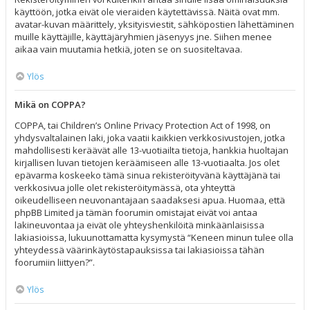
käyttöön, jotka eivät ole vieraiden käytettävissä. Näitä ovat mm.
avatar-kuvan määrittely, yksityisviestit, sähköpostien lähettäminen
muille käyttäjille, käyttäjäryhmien jäsenyys jne. Siihen menee
aikaa vain muutamia hetkiä, joten se on suositeltavaa.
Ylös
Mikä on COPPA?
COPPA, tai Children’s Online Privacy Protection Act of 1998, on
yhdysvaltalainen laki, joka vaatii kaikkien verkkosivustojen, jotka
mahdollisesti keräävät alle 13-vuotiailta tietoja, hankkia huoltajan
kirjallisen luvan tietojen keräämiseen alle 13-vuotiaalta. Jos olet
epävarma koskeeko tämä sinua rekisteröityvänä käyttäjänä tai
verkkosivua jolle olet rekisteröitymässä, ota yhteyttä
oikeudelliseen neuvonantajaan saadaksesi apua. Huomaa, että
phpBB Limited ja tämän foorumin omistajat eivät voi antaa
lakineuvontaa ja eivät ole yhteyshenkilöitä minkäänlaisissa
lakiasioissa, lukuunottamatta kysymystä “Keneen minun tulee olla
yhteydessä väärinkäytöstapauksissa tai lakiasioissa tähän
foorumiin liittyen?”.
Ylös