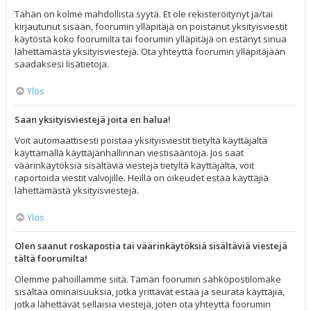
Tähän on kolme mahdollista syytä. Et ole rekisteröitynyt ja/tai
kirjautunut sisään, foorumin ylläpitäjä on poistanut yksityisviestit
käytöstä koko foorumilta tai foorumin ylläpitäjä on estänyt sinua
lähettämästä yksityisviestejä. Ota yhteyttä foorumin ylläpitäjään
saadaksesi lisätietoja.
Ylös
Saan yksityisviestejä joita en halua!
Voit automaattisesti poistaa yksityisviestit tietyltä käyttäjältä
käyttämällä käyttäjänhallinnan viestisääntöjä. Jos saat
väärinkäytöksiä sisältäviä viestejä tietyltä käyttäjältä, voit
raportoida viestit valvojille. Heillä on oikeudet estää käyttäjiä
lähettämästä yksityisviestejä.
Ylös
Olen saanut roskapostia tai väärinkäytöksiä sisältäviä viestejä
tältä foorumilta!
Olemme pahoillamme siitä. Tämän foorumin sähköpostilomake
sisältää ominaisuuksia, jotka yrittävät estää ja seurata käyttäjiä,
jotka lähettävät sellaisia viestejä, joten ota yhteyttä foorumin