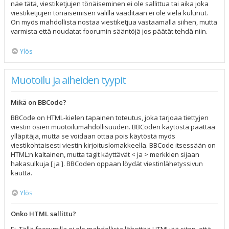
näe tätä, viestiketjujen tönäiseminen ei ole sallittua tai aika joka
viestiketjujen tönäisemisen välillä vaaditaan ei ole vielä kulunut.
On myös mahdollista nostaa viestiketjua vastaamalla siihen, mutta
varmista että noudatat foorumin sääntöjä jos päätät tehdä niin.
Ylös
Muotoilu ja aiheiden tyypit
Mikä on BBCode?
BBCode on HTML-kielen tapainen toteutus, joka tarjoaa tiettyjen
viestin osien muotoilumahdollisuuden. BBCoden käytöstä päättää
ylläpitäjä, mutta se voidaan ottaa pois käytöstä myös
viestikohtaisesti viestin kirjoituslomakkeella. BBCode itsessään on
HTML:n kaltainen, mutta tagit käyttävät < ja > merkkien sijaan
hakasulkuja [ ja ]. BBCoden oppaan löydät viestinlähetyssivun
kautta.
Ylös
Onko HTML sallittu?