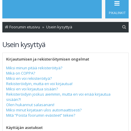
PIKALINKIT
E
Foorumin etusivu
Usein kysyttyä
t
Usein kysyttyä
s
i
Kirjautumisen ja rekisteröitymisen ongelmat
Miksi minun pitää rekisteröityä?
Mikä on COPPA?
Miksi en voi rekisteröityä?
Rekisteröidyin, mutta en voi kirjautua!
Miksi en voi kirjautua sisään?
Rekisteröidyin joskus aiemmin, mutta en voi enää kirjautua
sisään?!
Olen hukannut salasanani!
Miksi minut kirjataan ulos automaattisesti?
Mitä “Poista foorumin evästeet” tekee?
Käyttäjän asetukset