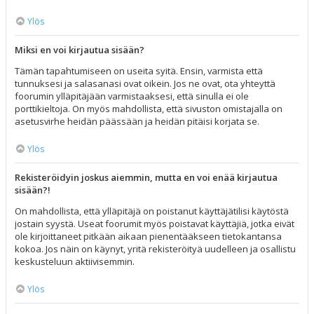
Ylös
Miksi en voi kirjautua sisään?
Tämän tapahtumiseen on useita syitä. Ensin, varmista että
tunnuksesi ja salasanasi ovat oikein. Jos ne ovat, ota yhteyttä
foorumin ylläpitäjään varmistaaksesi, että sinulla ei ole
porttikieltoja. On myös mahdollista, että sivuston omistajalla on
asetusvirhe heidän päässään ja heidän pitäisi korjata se.
Ylös
Rekisteröidyin joskus aiemmin, mutta en voi enää kirjautua
sisään?!
On mahdollista, että ylläpitäjä on poistanut käyttäjätilisi käytöstä
jostain syystä. Useat foorumit myös poistavat käyttäjiä, jotka eivät
ole kirjoittaneet pitkään aikaan pienentääkseen tietokantansa
kokoa. Jos näin on käynyt, yritä rekisteröityä uudelleen ja osallistu
keskusteluun aktiivisemmin.
Ylös