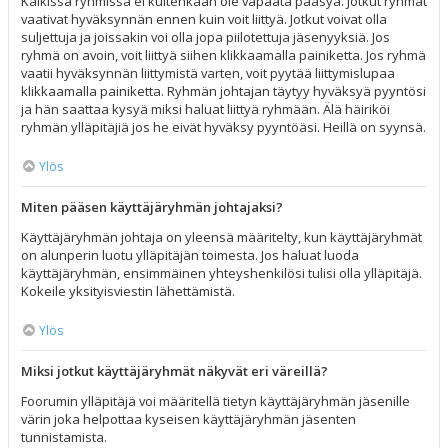
Kaikissa ryhmissä ei kuitenkaan ole vapaata pääsyä. Jotkut ryhmät
vaativat hyväksynnän ennen kuin voit liittyä. Jotkut voivat olla
suljettuja ja joissakin voi olla jopa piilotettuja jäsenyyksiä. Jos
ryhmä on avoin, voit liittyä siihen klikkaamalla painiketta. Jos ryhmä
vaatii hyväksynnän liittymistä varten, voit pyytää liittymislupaa
klikkaamalla painiketta. Ryhmän johtajan täytyy hyväksyä pyyntösi
ja hän saattaa kysyä miksi haluat liittyä ryhmään. Älä häiriköi
ryhmän ylläpitäjiä jos he eivät hyväksy pyyntöäsi. Heillä on syynsä.
Ylös
Miten pääsen käyttäjäryhmän johtajaksi?
Käyttäjäryhmän johtaja on yleensä määritelty, kun käyttäjäryhmät
on alunperin luotu ylläpitäjän toimesta. Jos haluat luoda
käyttäjäryhmän, ensimmäinen yhteyshenkilösi tulisi olla ylläpitäjä.
Kokeile yksityisviestin lähettämistä.
Ylös
Miksi jotkut käyttäjäryhmät näkyvät eri väreillä?
Foorumin ylläpitäjä voi määritellä tietyn käyttäjäryhmän jäsenille
värin joka helpottaa kyseisen käyttäjäryhmän jäsenten
tunnistamista.