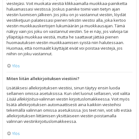
viestejäsi. Voit muokata viestiä klikkaamalla muokkaa-painiketta
haluamassasi viestissä. Joskus painike toimii vain tietyn ajan
viestin luomisen jälkeen. Jos joku on jo vastannut viestiin, löydät
viestiketjuun palatessasi pienen tekstin viestisi alla, joka kertoo
viestin muokkauskertojen lukumäärän ja muokkausajan. Tämä
näkyy vain jos joku on vastannut viestiin. Se ei näy, jos valvoja tai
ylläpitäjä muokkaa viestiä, mutta he saattavat jättää pienen
huomautuksen viestin muokkaamisen syistä niin halutessaan.
Huomaa, että normaalit käyttäjät eivät voi poistaa viestejä, jos
niihin on joku vastannut.
Ylös
Miten liitän allekirjoituksen viestiini?
Lisätäksesi allekirjoituksen viestiisi, sinun täytyy ensin luoda
sellainen omissa asetuksissa. Kun olet luonut sellaisen, voit valita
Lisää allekirjoitus
-valinnan viestin kirjoituslomakkeessa. Voit myös
lisätä allekirjoituksen automaattisesti aina kaikkiin viesteihisi
tekemällä valinnan omissa asetuksissa. Jos teet niin, voit silti estää
allekirjoituksen liittämisen yksittäiseen viestiin poistamalla
valinnan viestinkirjoituslomakkeessa.
Ylös