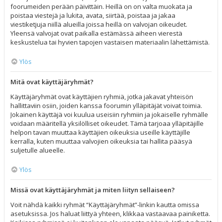
foorumeiden perään päivittäin. Heillä on on valta muokata ja
poistaa viestejä ja lukita, avata, siirtää, poistaa ja jakaa
viestiketjuja niillä alueilla joissa heillä on valvojan oikeudet.
Yleensä valvojat ovat paikalla estämässä aiheen vierestä
keskustelua tai hyvien tapojen vastaisen materiaalin lähettämistä.
Ylös
Mitä ovat käyttäjäryhmät?
Käyttäjäryhmät ovat käyttäjien ryhmiä, jotka jakavat yhteisön
hallittaviin osiin, joiden kanssa foorumin ylläpitäjät voivat toimia.
Jokainen käyttäjä voi kuulua useisiin ryhmiin ja jokaiselle ryhmälle
voidaan määritellä yksilölliset oikeudet. Tämä tarjoaa ylläpitäjille
helpon tavan muuttaa käyttäjien oikeuksia useille käyttäjille
kerralla, kuten muuttaa valvojien oikeuksia tai hallita pääsyä
suljetulle alueelle.
Ylös
Missä ovat käyttäjäryhmät ja miten liityn sellaiseen?
Voit nähdä kaikki ryhmät “Käyttäjäryhmät”-linkin kautta omissa
asetuksissa. Jos haluat liittyä yhteen, klikkaa vastaavaa painiketta.