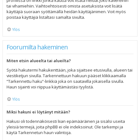
profiilissa on linkki jonka kautta voit lisätä heidät joko kavereihin
tai vihamiehiin. Vaihtoehtoisesti omista asetuksista voit lisätä
käyttäjiä suoraan syöttämällä heidän käyttäjänimen. Voit myös
poistaa käyttäjiä listaltasi samalta sivulta.
Ylös
Foorumilta hakeminen
Miten etsin alueelta tai alueilta?
Syötä hakutermi hakukenttään, joka sijaitsee etusivulla, alueen tai
viestiketjun sivulla. Tarkennettuun hakuun pääset klikkaamalla
“Tarkennettu haku”-linkkiä joka on saatavilla jokaisella sivulla.
Haun sijainti voi riippua käyttämästäsi tyylistä.
Ylös
Miksi hakuni ei löytänyt mitään?
Hakusi oli todennäköisesti liian epämääräinen ja sisälsi useita
yleisiä termejä, joita phpBB ei ole indeksoinut. Ole tarkempi ja
käytä Tarkennetun haun valintoja.