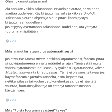
Olen hukannut salasanani!
Älä panikoi! Vaikka salasanaasi ei voida palauttaa, se voidaan
asettaa uudelleen. Käy kirjautumissivulla ja klikkaa
Unohdin
salasanani
. Seuraa ohjeita ja sinun pitäisi kohta pystyä
kirjautumaan uudelleen.
Jos et pysty asettamaan salasanaasi uudelleen, ota yhteyttä
foorumin ylläpitäjään.
Ylös
Miksi minut kirjataan ulos automaattisesti?
Jos et valitse
Muista minut
-laatikkoa kirjautuessasi, foorumi pitää
sinut kirjautuneena ennalta määritellyn ajan. Tämä estää muita
väärinkäyttämästä tunnuksiasi. Pysyäksesi kirjautuneena, valitse
Muista minut
-valinta kirjautuessasi. Tämä ei ole suositeltavaa, jos
käytät foorumia jaetulta koneelta, esim. kirjastossa,
nettikahvilassa tai koulun tietokoneluokassa. Jos et näe tätä
valintaa, foorumin ylläpitäjä on estänyt tämän toiminnon
käyttämisen.
Ylös
Mitä “Poista foorumin evästeet” tekee?