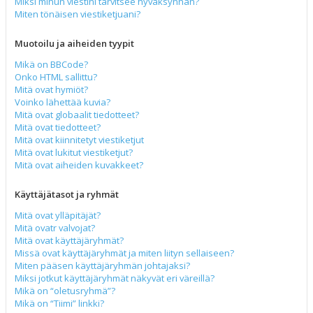
Miksi minun viestini tarvitsee hyväksynnän?
Miten tönäisen viestiketjuani?
Muotoilu ja aiheiden tyypit
Mikä on BBCode?
Onko HTML sallittu?
Mitä ovat hymiöt?
Voinko lähettää kuvia?
Mitä ovat globaalit tiedotteet?
Mitä ovat tiedotteet?
Mitä ovat kiinnitetyt viestiketjut
Mitä ovat lukitut viestiketjut?
Mitä ovat aiheiden kuvakkeet?
Käyttäjätasot ja ryhmät
Mitä ovat ylläpitäjät?
Mitä ovatr valvojat?
Mitä ovat käyttäjäryhmät?
Missä ovat käyttäjäryhmät ja miten liityn sellaiseen?
Miten pääsen käyttäjäryhmän johtajaksi?
Miksi jotkut käyttäjäryhmät näkyvät eri väreillä?
Mikä on “oletusryhmä”?
Mikä on “Tiimi” linkki?