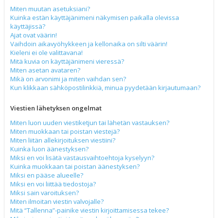
Miten muutan asetuksiani?
Kuinka estän käyttäjänimeni näkymisen paikalla olevissa
käyttäjissä?
Ajat ovat väärin!
Vaihdoin aikavyöhykkeen ja kellonaika on silti väärin!
Kieleni ei ole valittavana!
Mitä kuvia on käyttäjänimeni vieressä?
Miten asetan avataren?
Mikä on arvonimi ja miten vaihdan sen?
Kun klikkaan sähköpostilinkkiä, minua pyydetään kirjautumaan?
Viestien lähetyksen ongelmat
Miten luon uuden viestiketjun tai lähetän vastauksen?
Miten muokkaan tai poistan viestejä?
Miten liitän allekirjoituksen viestiini?
Kuinka luon äänestyksen?
Miksi en voi lisätä vastausvaihtoehtoja kyselyyn?
Kuinka muokkaan tai poistan äänestyksen?
Miksi en pääse alueelle?
Miksi en voi liittää tiedostoja?
Miksi sain varoituksen?
Miten ilmoitan viestin valvojalle?
Mitä “Tallenna”-painike viestin kirjoittamisessa tekee?