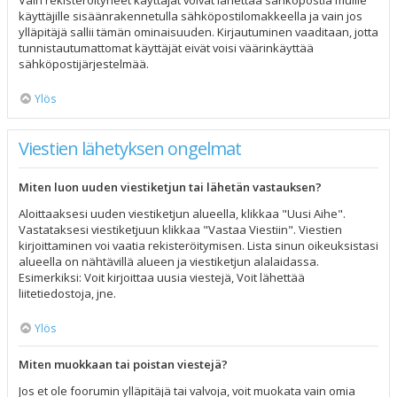
Vain rekisteröityneet käyttäjät voivat lähettää sähköpostia muille
käyttäjille sisäänrakennetulla sähköpostilomakkeella ja vain jos
ylläpitäjä sallii tämän ominaisuuden. Kirjautuminen vaaditaan, jotta
tunnistautumattomat käyttäjät eivät voisi väärinkäyttää
sähköpostijärjestelmää.
Ylös
Viestien lähetyksen ongelmat
Miten luon uuden viestiketjun tai lähetän vastauksen?
Aloittaaksesi uuden viestiketjun alueella, klikkaa "Uusi Aihe".
Vastataksesi viestiketjuun klikkaa "Vastaa Viestiin". Viestien
kirjoittaminen voi vaatia rekisteröitymisen. Lista sinun oikeuksistasi
alueella on nähtävillä alueen ja viestiketjun alalaidassa.
Esimerkiksi: Voit kirjoittaa uusia viestejä, Voit lähettää
liitetiedostoja, jne.
Ylös
Miten muokkaan tai poistan viestejä?
Jos et ole foorumin ylläpitäjä tai valvoja, voit muokata vain omia