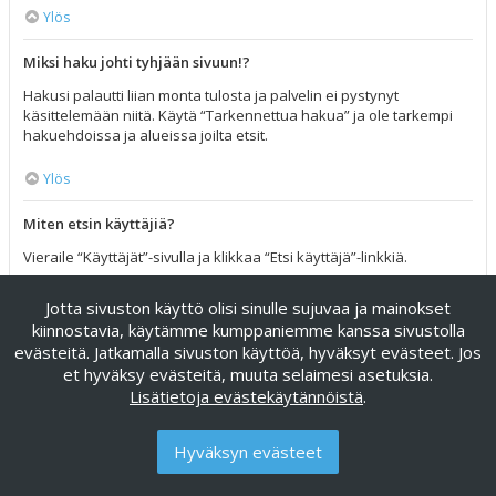
Ylös
Miksi haku johti tyhjään sivuun!?
Hakusi palautti liian monta tulosta ja palvelin ei pystynyt
käsittelemään niitä. Käytä “Tarkennettua hakua” ja ole tarkempi
hakuehdoissa ja alueissa joilta etsit.
Ylös
Miten etsin käyttäjiä?
Vieraile “Käyttäjät”-sivulla ja klikkaa “Etsi käyttäjä”-linkkiä.
Ylös
Jotta sivuston käyttö olisi sinulle sujuvaa ja mainokset
kiinnostavia, käytämme kumppaniemme kanssa sivustolla
Miten löydän omat viestini ja viestiketjuni?
evästeitä. Jatkamalla sivuston käyttöä, hyväksyt evästeet. Jos
et hyväksy evästeitä, muuta selaimesi asetuksia.
Omat viestisi näet klikkaamalla “Katso omia viestejäsi”-linkkiä
Lisätietoja evästekäytännöistä
.
omissa asetuksissa tai klikkaamalla “Etsi käyttäjän viesteistä”-
linkkiä omalla profiilisivullasi tai klikkaamalla “Pikalinkit”-valikkoa
foorumin ylälaidassa. Etsiäksesi omia viestiketjuja, käytä
Hyväksyn evästeet
tarkennettua hakua ja täytä sen hakuehdot haluamallasi tavalla.