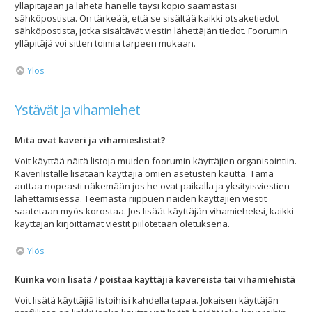
ylläpitäjään ja lähetä hänelle täysi kopio saamastasi
sähköpostista. On tärkeää, että se sisältää kaikki otsaketiedot
sähköpostista, jotka sisältävät viestin lähettäjän tiedot. Foorumin
ylläpitäjä voi sitten toimia tarpeen mukaan.
Ylös
Ystävät ja vihamiehet
Mitä ovat kaveri ja vihamieslistat?
Voit käyttää näitä listoja muiden foorumin käyttäjien organisointiin.
Kaverilistalle lisätään käyttäjiä omien asetusten kautta. Tämä
auttaa nopeasti näkemään jos he ovat paikalla ja yksityisviestien
lähettämisessä. Teemasta riippuen näiden käyttäjien viestit
saatetaan myös korostaa. Jos lisäät käyttäjän vihamieheksi, kaikki
käyttäjän kirjoittamat viestit piilotetaan oletuksena.
Ylös
Kuinka voin lisätä / poistaa käyttäjiä kavereista tai vihamiehistä
Voit lisätä käyttäjiä listoihisi kahdella tapaa. Jokaisen käyttäjän