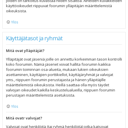
joiden on tarkoitus kuvastaa niiden sisältöä. Aiheiden kuvakkeiden
käyttöoikeudet riippuvat foorumin ylläpitäjän määrittelemistä
oikeuksista.
Ylös
Käyttäjätasot ja ryhmät
Mitä ovat ylläpitäjät?
Ylläpitäjät ovat jäseniä joille on annettu korkeimman tason kontrolli
koko foorumiin. Nämä jäsenet voivat hallita foorumin kaikkia
foorumin toiminnan osa-alueita, mukaan lukien oikeuksien
asettaminen, käyttäjien porttikiellot, käyttäjäryhmät ja valvojat
yms., riippuen foorumin perustajasta ja hänen ylläpitäjille
määrittelemistä oikeuksista. Heillä saattaa olla myös täydet
valvojan oikeudet kaikilla keskustelualueilla, riippuen foorumin
perustajan määrittelemistä asetuksista.
Ylös
Mitä ovatr valvojat?
Valvojat ovat henkilöitä (tai ryhmä henkilöitä) jotka katsovat