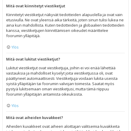
Mitä ovat kiinnitetyt viestiketjut
Kiinnitetyt viestiketjut näkyvät tiedotteiden alapuolella ja ovat vain
etusivulla. Ne ovat yleensä aika tärkeitä, joten sinun tulisi lukea ne
aina kun mahdollista. Kuten tiedotteiden ja globaalien tiedotteiden
kanssa, viestiketjujen kiinnittämisen oikeudet määrittelee
foorumin ylläpitäjä.
Ylös
Mitä ovat lukitut viestiketjut?
Lukitut viestiketjut ovat viestiketjuja, joihin ei voi enää lähettää
vastauksia ja mahdolliset kyselyt joita viestiketjussa oli, ovat
päättyneet automaattisesti. Viestiketjuja voidaan lukita useista
syistä ylläpitäjän tai foorumin valvojan toimesta. Saatat myös
pystyä lukitsemaan oman viestiketjusi, mutta tämä riippuu
foorumin ylläpitäjän antamista oikeuksista.
Ylös
Mitä ovat aiheiden kuvakkeet?
Aiheiden kuvakkeet ovat aiheen aloittajan valitsemia kuvakkeita