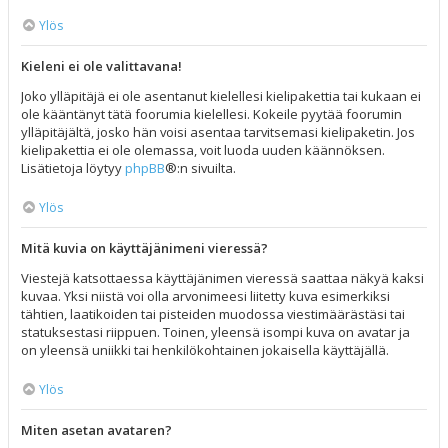
Ylös
Kieleni ei ole valittavana!
Joko ylläpitäjä ei ole asentanut kielellesi kielipakettia tai kukaan ei
ole kääntänyt tätä foorumia kielellesi. Kokeile pyytää foorumin
ylläpitäjältä, josko hän voisi asentaa tarvitsemasi kielipaketin. Jos
kielipakettia ei ole olemassa, voit luoda uuden käännöksen.
Lisätietoja löytyy
phpBB
®:n sivuilta.
Ylös
Mitä kuvia on käyttäjänimeni vieressä?
Viestejä katsottaessa käyttäjänimen vieressä saattaa näkyä kaksi
kuvaa. Yksi niistä voi olla arvonimeesi liitetty kuva esimerkiksi
tähtien, laatikoiden tai pisteiden muodossa viestimäärästäsi tai
statuksestasi riippuen. Toinen, yleensä isompi kuva on avatar ja
on yleensä uniikki tai henkilökohtainen jokaisella käyttäjällä.
Ylös
Miten asetan avataren?