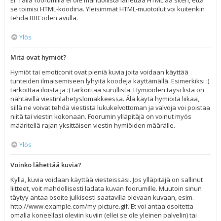
Ei. Tällä foorumilla ei ole mahdollista lähettää HTML:ää siten, että
se toimisi HTML-koodina. Yleisimmät HTML-muotoilut voi kuitenkin
tehdä BBCoden avulla.
Ylös
Mitä ovat hymiöt?
Hymiöt tai emoticonit ovat pieniä kuvia joita voidaan käyttää
tunteiden ilmaisemiseen lyhyitä koodeja käyttämällä. Esimerkiksi :)
tarkoittaa iloista ja :( tarkoittaa surullista. Hymiöiden täysi lista on
nähtävillä viestinlähetyslomakkeessa. Älä käytä hymiöitä liikaa,
sillä ne voivat tehdä viestistä lukukelvottoman ja valvoja voi poistaa
niitä tai viestin kokonaan. Foorumin ylläpitäjä on voinut myös
määritellä rajan yksittäisen viestin hymiöiden määrälle.
Ylös
Voinko lähettää kuvia?
Kyllä, kuvia voidaan käyttää viesteissäsi. Jos ylläpitäjä on sallinut
liitteet, voit mahdollisesti ladata kuvan foorumille. Muutoin sinun
täytyy antaa osoite julkisesti saatavilla olevaan kuvaan, esim.
http://www.example.com/my-picture.gif. Et voi antaa osoitetta
omalla koneellasi oleviin kuviin (ellei se ole yleinen palvelin) tai