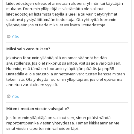
Liitetiedostojen oikeudet annetaan alueen, ryhmän tai käyttäjän
mukaan. Foorumin ylläpitäjä ei välttämättä ole sallinut
liitetiedostojen liittämistä tietyllä alueella tai vain tietyt ryhmät
saattavat pystyä liittämään tiedostoja. Ota yhteyttä foorumin
ylläpitäjään jos et tiedä miksi et voi lisätä liitetiedostoja.
Ylös
Miksi sain varoituksen?
Jokaisen foorumin ylläpitäjällä on omat säännöt heidän
sivustollensa. Jos olet rikkonut sääntöä, voit saada varoituksen.
Huomioi, että tämä on foorumin ylläpitäjän päätös ja phpBB
Limitedillä ei ole sivustolla annettavien varoitusten kanssa mitään
tekemistä. Ota yhteyttä foorumin ylläpitäjään, jos olet epävarma
annetun varoituksen syystä.
Ylös
Miten ilmoitan viestin valvojalle?
Jos foorumin ylläpitäjä on sallinut sen, sinun pitäisi nähdä
raportointipainike viestin yhteydessä. Tämän klikkaaminen vie
sinut viestin raportoinnin vaiheiden läpi.