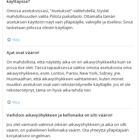
käyttäjissä?
Omissa asetuksissasi, “Asetukset”-välilehdellä, löydät
mahdollisuuden valita
Piilota paikallaolo
. Ottamalla tämän
asetuksen käyttöön näyt vain ylläpitäjille, valvojille ja itsellesi. Sinut
lasketaan piilossa oleviin käyttäjiin.
Ylös
Ajat ovat väärin!
On mahdollista, että näytetty aika on eri aikavyöhykkeeltä kuin se
jossa itse olet. Tässä tapauksessa valitse omista asetuksista oma
aikavyöhykkeesi, esim. Lontoo, Pariisi, New York, Sidney, jne.
Huomaathan, että aikavyöhykkeen vaihtaminen, kuten monet
muutkin asetukset ovat vain rekisteröityneille käyttäjille. Jos et ole
rekisteröitynyt, tämä on hyvä aika tehdä niin.
Ylös
Vaihdoin aikavyöhykkeen ja kellonaika on silti väärin!
Jos olet varmasti valinnut oikean aikavyöhykkeen ja aika on silti
väärin, on palvelimen kellonaika väärin. Ota yhteyttä ylläpitäjään
korjataksesi ongelman.