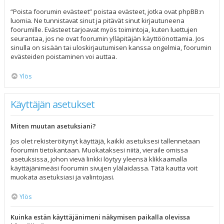
“Poista foorumin evästeet” poistaa evästeet, jotka ovat phpBB:n
luomia. Ne tunnistavat sinut ja pitävät sinut kirjautuneena
foorumille. Evästeet tarjoavat myös toimintoja, kuten luettujen
seurantaa, jos ne ovat foorumin ylläpitäjän käyttöönottamia. Jos
sinulla on sisään tai uloskirjautumisen kanssa ongelmia, foorumin
evästeiden poistaminen voi auttaa.
Ylös
Käyttäjän asetukset
Miten muutan asetuksiani?
Jos olet rekisteröitynyt käyttäjä, kaikki asetuksesi tallennetaan
foorumin tietokantaan. Muokataksesi niitä, vieraile omissa
asetuksissa, johon vievä linkki löytyy yleensä klikkaamalla
käyttäjänimeäsi foorumin sivujen ylälaidassa. Tätä kautta voit
muokata asetuksiasi ja valintojasi.
Ylös
Kuinka estän käyttäjänimeni näkymisen paikalla olevissa