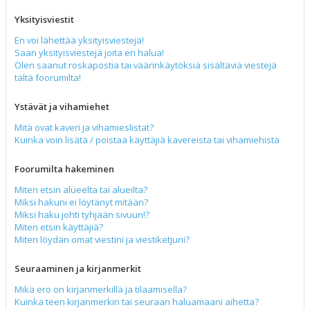
Yksityisviestit
En voi lähettää yksityisviestejä!
Saan yksityisviestejä joita en halua!
Olen saanut roskapostia tai väärinkäytöksiä sisältäviä viestejä
tältä foorumilta!
Ystävät ja vihamiehet
Mitä ovat kaveri ja vihamieslistat?
Kuinka voin lisätä / poistaa käyttäjiä kavereista tai vihamiehistä
Foorumilta hakeminen
Miten etsin alueelta tai alueilta?
Miksi hakuni ei löytänyt mitään?
Miksi haku johti tyhjään sivuun!?
Miten etsin käyttäjiä?
Miten löydän omat viestini ja viestiketjuni?
Seuraaminen ja kirjanmerkit
Mikä ero on kirjanmerkillä ja tilaamisella?
Kuinka teen kirjanmerkin tai seuraan haluamaani aihetta?