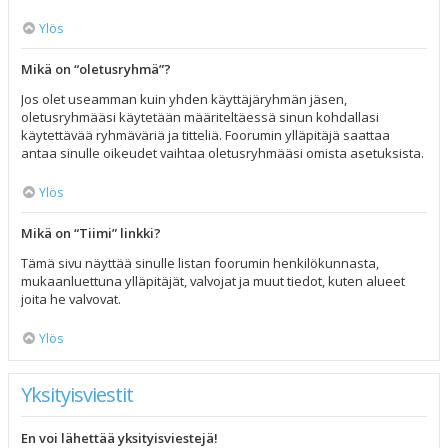
Ylös
Mikä on “oletusryhmä”?
Jos olet useamman kuin yhden käyttäjäryhmän jäsen,
oletusryhmääsi käytetään määriteltäessä sinun kohdallasi
käytettävää ryhmäväriä ja titteliä. Foorumin ylläpitäjä saattaa
antaa sinulle oikeudet vaihtaa oletusryhmääsi omista asetuksista.
Ylös
Mikä on “Tiimi” linkki?
Tämä sivu näyttää sinulle listan foorumin henkilökunnasta,
mukaanluettuna ylläpitäjät, valvojat ja muut tiedot, kuten alueet
joita he valvovat.
Ylös
Yksityisviestit
En voi lähettää yksityisviestejä!