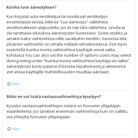
Kuinka luon äänestyksen?
Kun kirjoitat uuta viestiketjua tai muokkaat viestiketjun
ensimmäistä viestiä, klikkaa "Luo äänestys"-välilehteä
viestilomakkeen alapuolella. Jos et näe tätä välilehteä, sinulla ei
ole tarvittavia oikeuksia äänestysten luomiseen. Syötä otsikko ja
ainakin kaksi vaihtoehtoa niille varattuihin kenttiin. Varmista että
jokainen vaihtoehto on omalla rivillään tekstikentässä. Voit myös
määritellä kuinka monta vaihtoehtoa käyttäjät voivat valita
kohdasta You can also set the number of options users may select
during voting under “Kuinka monta vaihtoehtoa käyttäjä voi valita”,
äänestyksen kesto päivinä (0 kestää loputtomasti) ja viimeisenä
voit antaa käyttäjille mahdollisuuden muuttaa ääntään.
Ylös
Miksi en voi lisätä vastausvaihtoehtoja kyselyyn?
Kyselyn vastausvaihtoehtojen määrä on foorumin ylläpitäjän
määrittelemä. Jos tarvitset enemmän vaihtoehtoja kuin on sallittu,
ota yhteyttä foorumin ylläpitäjään.
Ylös