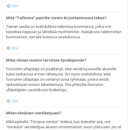
Ylös
Mitä “Tallenna”-painike viestin kirjoittamisessa tekee?
Tämän avulla on mahdollista tallentaa luonnoksia, jotka voit
kirjoittaa loppuun ja lähettää myöhemmin. Avataksesi tallennetun
luonnoksen, vieraile komissa asetuksissa.
Ylös
Miksi minun viestini tarvitsee hyväksynnän?
Foorumin ylläpitäjä on päättänyt, että viestit kyseiselle alueelle
tulee tarkastaa ennen lähetystä. On myös mahdollista, että
foorumin ylläpitäjä on siirtänyt sinut ryhmään, jonka viestit
tarkistetaan ennen lähettämistä. Ota yhteyttä foorumin
ylläpitäjään saadaksesi lisätietoja.
Ylös
Miten tönäisen viestiketjuani?
Klikkaamalla “Tönaise viestiä” -linkkiä, kun katselet sitä, voit
“tönäistä” viestiketjua alueen ensimmäisen sivun yläosaan. Jos et