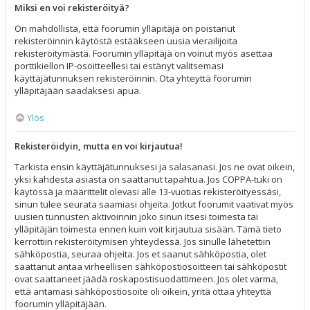
Miksi en voi rekisteröityä?
On mahdollista, että foorumin ylläpitäjä on poistanut
rekisteröinnin käytöstä estääkseen uusia vierailijoita
rekisteröitymästä. Foorumin ylläpitäjä on voinut myös asettaa
porttikiellon IP-osoitteellesi tai estänyt valitsemasi
käyttäjätunnuksen rekisteröinnin. Ota yhteyttä foorumin
ylläpitäjään saadaksesi apua.
Ylös
Rekisteröidyin, mutta en voi kirjautua!
Tarkista ensin käyttäjätunnuksesi ja salasanasi. Jos ne ovat oikein,
yksi kahdesta asiasta on saattanut tapahtua. Jos COPPA-tuki on
käytössä ja määrittelit olevasi alle 13-vuotias rekisteröityessäsi,
sinun tulee seurata saamiasi ohjeita. Jotkut foorumit vaativat myös
uusien tunnusten aktivoinnin joko sinun itsesi toimesta tai
ylläpitäjän toimesta ennen kuin voit kirjautua sisään. Tämä tieto
kerrottiin rekisteröitymisen yhteydessä. Jos sinulle lähetettiin
sähköpostia, seuraa ohjeita. Jos et saanut sähköpostia, olet
saattanut antaa virheellisen sähköpostiosoitteen tai sähköpostit
ovat saattaneet jäädä roskapostisuodattimeen. Jos olet varma,
että antamasi sähköpostiosoite oli oikein, yritä ottaa yhteyttä
foorumin ylläpitäjään.