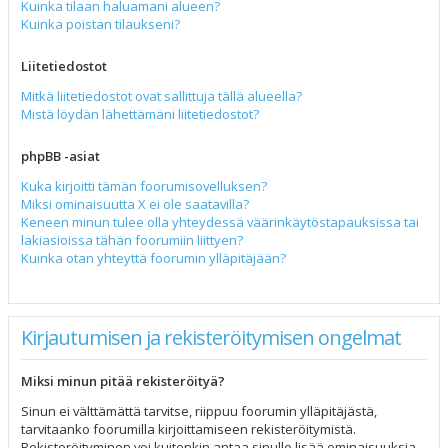
Kuinka tilaan haluamani alueen?
Kuinka poistan tilaukseni?
Liitetiedostot
Mitkä liitetiedostot ovat sallittuja tällä alueella?
Mistä löydän lähettämäni liitetiedostot?
phpBB -asiat
Kuka kirjoitti tämän foorumisovelluksen?
Miksi ominaisuutta X ei ole saatavilla?
Keneen minun tulee olla yhteydessä väärinkäytöstapauksissa tai
lakiasioissa tähän foorumiin liittyen?
Kuinka otan yhteyttä foorumin ylläpitäjään?
Kirjautumisen ja rekisteröitymisen ongelmat
Miksi minun pitää rekisteröityä?
Sinun ei välttämättä tarvitse, riippuu foorumin ylläpitäjästä,
tarvitaanko foorumilla kirjoittamiseen rekisteröitymistä.
Rekisteröityminen voi kuitenkin antaa sinulle lisää ominaisuuksia