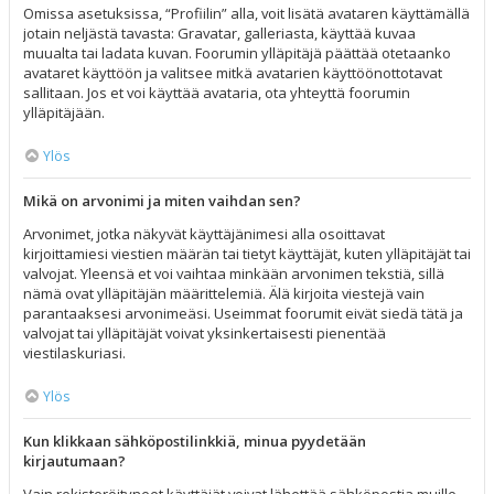
Omissa asetuksissa, “Profiilin” alla, voit lisätä avataren käyttämällä
jotain neljästä tavasta: Gravatar, galleriasta, käyttää kuvaa
muualta tai ladata kuvan. Foorumin ylläpitäjä päättää otetaanko
avataret käyttöön ja valitsee mitkä avatarien käyttöönottotavat
sallitaan. Jos et voi käyttää avataria, ota yhteyttä foorumin
ylläpitäjään.
Ylös
Mikä on arvonimi ja miten vaihdan sen?
Arvonimet, jotka näkyvät käyttäjänimesi alla osoittavat
kirjoittamiesi viestien määrän tai tietyt käyttäjät, kuten ylläpitäjät tai
valvojat. Yleensä et voi vaihtaa minkään arvonimen tekstiä, sillä
nämä ovat ylläpitäjän määrittelemiä. Älä kirjoita viestejä vain
parantaaksesi arvonimeäsi. Useimmat foorumit eivät siedä tätä ja
valvojat tai ylläpitäjät voivat yksinkertaisesti pienentää
viestilaskuriasi.
Ylös
Kun klikkaan sähköpostilinkkiä, minua pyydetään
kirjautumaan?