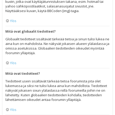
kuviin, jotka ovat käyttäjätunnistuksen takana, esim. hotmail tai
yahoo sähköpostilaatikot, salasanasuojatut sivustot, jne.
Näyttääksesi kuvan, käytä BBCoden [img]-tagia.
Ylös
Mitä ovat globaalit tiedotteet?
Globaalit tiedotteet sisältävät tärkeää tietoa ja sinun tulisi lukea ne
aina kun on mahdolista. Ne näkyvät jokaisen alueen ylälaidassa ja
omissa asetuksissa. Globaalien tiedotteiden oikeudet myöntää
foorumin ylläpitäjä.
Ylös
Mitä ovat tiedotteet?
Tiedotteet usein sisältävät tärkeää tietoa foorumista jota olet
lukemassa ja siksi ne tulisi lukea aina kun mahdollista. Tiedotteet
näkyvät jokaisen sivun ylälaidassa niillä foorumeilla joihin ne on
lähetetty. Kuten globaalien tiedotteiden kohdalla, tiedotteiden
lähettämisen oikeudet antaa foorumin ylläpitäjä.
Ylös