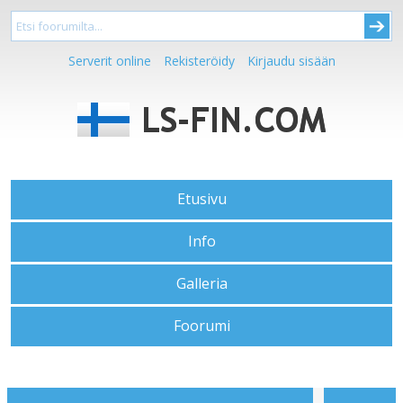
Serverit online
Rekisteröidy
Kirjaudu sisään
Etusivu
Info
Galleria
Foorumi