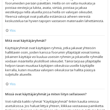
foorumeiden perään päivittäin. Heillä on on valta muokata ja
poistaa viestejä ja lukita, avata, siirtää, poistaa ja jakaa
viestiketjuja niillä alueilla joissa heillä on valvojan oikeudet.
Yleensä valvojat ovat paikalla estämässä aiheen vierestä
keskustelua tai hyvien tapojen vastaisen materiaalin lähettämistä.
Ylös
Mitä ovat käyttäjäryhmät?
Käyttäjäryhmät ovat käyttäjien ryhmiä, jotka jakavat yhteisön
hallittaviin osiin, joiden kanssa foorumin ylläpitäjät voivat toimia.
Jokainen käyttäjä voi kuulua useisiin ryhmiin ja jokaiselle ryhmälle
voidaan määritellä yksilölliset oikeudet. Tämä tarjoaa ylläpitäjille
helpon tavan muuttaa käyttäjien oikeuksia useille käyttäjille
kerralla, kuten muuttaa valvojien oikeuksia tai hallita pääsyä
suljetulle alueelle.
Ylös
Missä ovat käyttäjäryhmät ja miten liityn sellaiseen?
Voit nähdä kaikki ryhmät “Käyttäjäryhmät”-linkin kautta omissa
asetuksissa. Jos haluat liittyä yhteen, klikkaa vastaavaa painiketta.