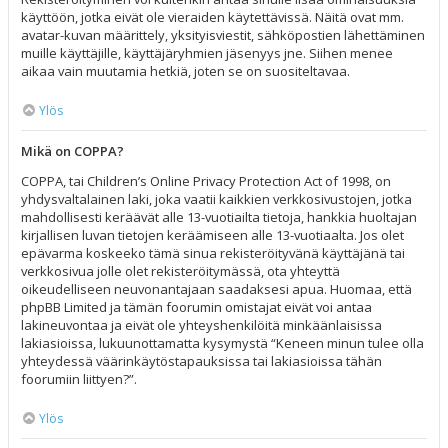
käyttöön, jotka eivät ole vieraiden käytettävissä. Näitä ovat mm.
avatar-kuvan määrittely, yksityisviestit, sähköpostien lähettäminen
muille käyttäjille, käyttäjäryhmien jäsenyys jne. Siihen menee
aikaa vain muutamia hetkiä, joten se on suositeltavaa.
Ylös
Mikä on COPPA?
COPPA, tai Children’s Online Privacy Protection Act of 1998, on
yhdysvaltalainen laki, joka vaatii kaikkien verkkosivustojen, jotka
mahdollisesti keräävät alle 13-vuotiailta tietoja, hankkia huoltajan
kirjallisen luvan tietojen keräämiseen alle 13-vuotiaalta. Jos olet
epävarma koskeeko tämä sinua rekisteröityvänä käyttäjänä tai
verkkosivua jolle olet rekisteröitymässä, ota yhteyttä
oikeudelliseen neuvonantajaan saadaksesi apua. Huomaa, että
phpBB Limited ja tämän foorumin omistajat eivät voi antaa
lakineuvontaa ja eivät ole yhteyshenkilöitä minkäänlaisissa
lakiasioissa, lukuunottamatta kysymystä “Keneen minun tulee olla
yhteydessä väärinkäytöstapauksissa tai lakiasioissa tähän
foorumiin liittyen?”.
Ylös