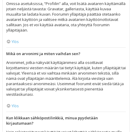
Omissa asetuksissa, “Profiilin” alla, voit lisätä avataren käyttämällä
jotain neljästä tavasta: Gravatar, galleriasta, käyttää kuvaa
muualta tai ladata kuvan. Foorumin ylläpitäjä päättää otetaanko
avataret käyttöön ja valitsee mitkä avatarien käyttöönottotavat
sallitaan. Jos et voi käyttää avataria, ota yhteyttä foorumin
ylläpitäjään.
Ylös
Mikä on arvonimi ja miten vaihdan sen?
Arvonimet, jotka näkyvät käyttäjänimesi alla osoittavat
kirjoittamiesi viestien määrän tai tietyt käyttäjät, kuten ylläpitäjät tai
valvojat. Yleensä et voi vaihtaa minkään arvonimen tekstiä, sillä
nämä ovat ylläpitäjän määrittelemiä. Älä kirjoita viestejä vain
parantaaksesi arvonimeäsi. Useimmat foorumit eivät siedä tätä ja
valvojat tai ylläpitäjät voivat yksinkertaisesti pienentää
viestilaskuriasi.
Ylös
Kun klikkaan sähköpostilinkkiä, minua pyydetään
kirjautumaan?