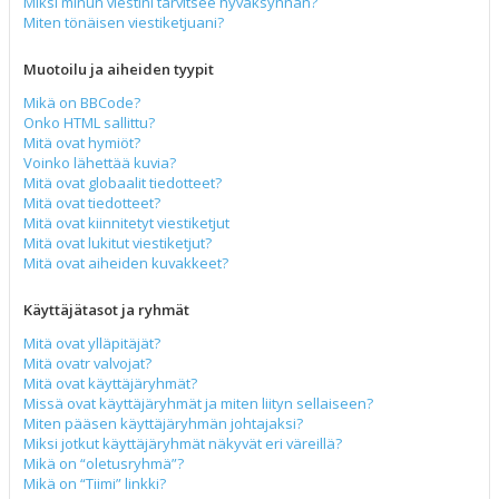
Miksi minun viestini tarvitsee hyväksynnän?
Miten tönäisen viestiketjuani?
Muotoilu ja aiheiden tyypit
Mikä on BBCode?
Onko HTML sallittu?
Mitä ovat hymiöt?
Voinko lähettää kuvia?
Mitä ovat globaalit tiedotteet?
Mitä ovat tiedotteet?
Mitä ovat kiinnitetyt viestiketjut
Mitä ovat lukitut viestiketjut?
Mitä ovat aiheiden kuvakkeet?
Käyttäjätasot ja ryhmät
Mitä ovat ylläpitäjät?
Mitä ovatr valvojat?
Mitä ovat käyttäjäryhmät?
Missä ovat käyttäjäryhmät ja miten liityn sellaiseen?
Miten pääsen käyttäjäryhmän johtajaksi?
Miksi jotkut käyttäjäryhmät näkyvät eri väreillä?
Mikä on “oletusryhmä”?
Mikä on “Tiimi” linkki?