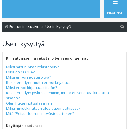
PIKALINKIT
E
Foorumin etusivu
Usein kysyttyä
t
Usein kysyttyä
s
i
Kirjautumisen ja rekisteröitymisen ongelmat
Miksi minun pitää rekisteröityä?
Mikä on COPPA?
Miksi en voi rekisteröityä?
Rekisteröidyin, mutta en voi kirjautua!
Miksi en voi kirjautua sisään?
Rekisteröidyin joskus aiemmin, mutta en voi enää kirjautua
sisään?!
Olen hukannut salasanani!
Miksi minut kirjataan ulos automaattisesti?
Mitä “Poista foorumin evästeet” tekee?
Käyttäjän asetukset