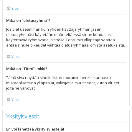
Ylös
Mikä on “oletusryhmä”?
Jos olet useamman kuin yhden käyttäjäryhmän jäsen,
oletusryhmääsi käytetään määriteltäessä sinun kohdallasi
käytettävää ryhmäväriä ja titteliä. Foorumin ylläpitäjä saattaa
antaa sinulle oikeudet vaihtaa oletusryhmääsi omista asetuksista.
Ylös
Mikä on “Tiimi” linkki?
Tämä sivu näyttää sinulle listan foorumin henkilökunnasta,
mukaanluettuna ylläpitäjät, valvojat ja muut tiedot, kuten alueet
joita he valvovat.
Ylös
Yksityisviestit
En voi lähettää yksityisviestejä!