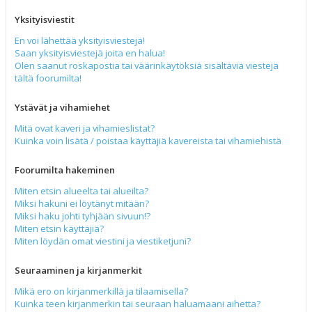
Yksityisviestit
En voi lähettää yksityisviestejä!
Saan yksityisviestejä joita en halua!
Olen saanut roskapostia tai väärinkäytöksiä sisältäviä viestejä
tältä foorumilta!
Ystävät ja vihamiehet
Mitä ovat kaveri ja vihamieslistat?
Kuinka voin lisätä / poistaa käyttäjiä kavereista tai vihamiehistä
Foorumilta hakeminen
Miten etsin alueelta tai alueilta?
Miksi hakuni ei löytänyt mitään?
Miksi haku johti tyhjään sivuun!?
Miten etsin käyttäjiä?
Miten löydän omat viestini ja viestiketjuni?
Seuraaminen ja kirjanmerkit
Mikä ero on kirjanmerkillä ja tilaamisella?
Kuinka teen kirjanmerkin tai seuraan haluamaani aihetta?