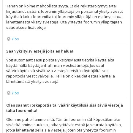
Tähän on kolme mahdollista syytä. Et ole rekisteröitynyt ja/tai
kirjautunut sisään, foorumin ylläpitäjä on poistanut yksityisviestit
käytöstä koko foorumilta tai foorumin ylläpitäjä on estänyt sinua
lähettämästä yksityisviestejä. Ota yhteyttä foorumin ylläpitäjään
saadaksesi lisätietoja.
Ylös
Saan yksityisviestejä joita en halua!
Voit automaattisesti poistaa yksityisviestit tietyltä käyttäjältä
käyttämällä käyttäjänhallinnan viestisääntöjä. Jos saat
väärinkäytöksiä sisältäviä viestejä tietyltä käyttäjältä, voit
raportoida viestit valvojille. Heillä on oikeudet estää käyttäjiä
lähettämästä yksityisviestejä.
Ylös
Olen saanut roskapostia tai väärinkäytöksiä sisältäviä viestejä
tältä foorumilta!
Olemme pahoillamme siitä. Tämän foorumin sähköpostilomake
sisältää ominaisuuksia, jotka yrittävät estää ja seurata käyttäjiä,
jotka lähettävät sellaisia viestejä, joten ota yhteyttä foorumin