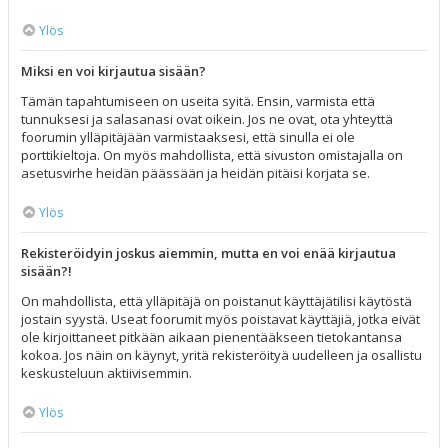
Ylös
Miksi en voi kirjautua sisään?
Tämän tapahtumiseen on useita syitä. Ensin, varmista että
tunnuksesi ja salasanasi ovat oikein. Jos ne ovat, ota yhteyttä
foorumin ylläpitäjään varmistaaksesi, että sinulla ei ole
porttikieltoja. On myös mahdollista, että sivuston omistajalla on
asetusvirhe heidän päässään ja heidän pitäisi korjata se.
Ylös
Rekisteröidyin joskus aiemmin, mutta en voi enää kirjautua
sisään?!
On mahdollista, että ylläpitäjä on poistanut käyttäjätilisi käytöstä
jostain syystä. Useat foorumit myös poistavat käyttäjiä, jotka eivät
ole kirjoittaneet pitkään aikaan pienentääkseen tietokantansa
kokoa. Jos näin on käynyt, yritä rekisteröityä uudelleen ja osallistu
keskusteluun aktiivisemmin.
Ylös