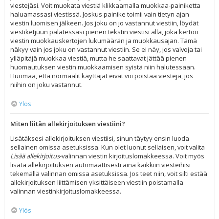
viestejäsi. Voit muokata viestiä klikkaamalla muokkaa-painiketta
haluamassasi viestissä. Joskus painike toimii vain tietyn ajan
viestin luomisen jälkeen. Jos joku on jo vastannut viestiin, löydät
viestiketjuun palatessasi pienen tekstin viestisi alla, joka kertoo
viestin muokkauskertojen lukumäärän ja muokkausajan. Tämä
näkyy vain jos joku on vastannut viestiin. Se ei näy, jos valvoja tai
ylläpitäjä muokkaa viestiä, mutta he saattavat jättää pienen
huomautuksen viestin muokkaamisen syistä niin halutessaan.
Huomaa, että normaalit käyttäjät eivät voi poistaa viestejä, jos
niihin on joku vastannut.
Ylös
Miten liitän allekirjoituksen viestiini?
Lisätäksesi allekirjoituksen viestiisi, sinun täytyy ensin luoda
sellainen omissa asetuksissa. Kun olet luonut sellaisen, voit valita
Lisää allekirjoitus
-valinnan viestin kirjoituslomakkeessa. Voit myös
lisätä allekirjoituksen automaattisesti aina kaikkiin viesteihisi
tekemällä valinnan omissa asetuksissa. Jos teet niin, voit silti estää
allekirjoituksen liittämisen yksittäiseen viestiin poistamalla
valinnan viestinkirjoituslomakkeessa.
Ylös