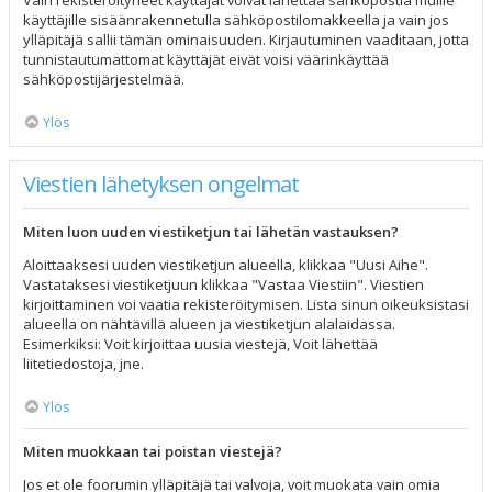
Vain rekisteröityneet käyttäjät voivat lähettää sähköpostia muille
käyttäjille sisäänrakennetulla sähköpostilomakkeella ja vain jos
ylläpitäjä sallii tämän ominaisuuden. Kirjautuminen vaaditaan, jotta
tunnistautumattomat käyttäjät eivät voisi väärinkäyttää
sähköpostijärjestelmää.
Ylös
Viestien lähetyksen ongelmat
Miten luon uuden viestiketjun tai lähetän vastauksen?
Aloittaaksesi uuden viestiketjun alueella, klikkaa "Uusi Aihe".
Vastataksesi viestiketjuun klikkaa "Vastaa Viestiin". Viestien
kirjoittaminen voi vaatia rekisteröitymisen. Lista sinun oikeuksistasi
alueella on nähtävillä alueen ja viestiketjun alalaidassa.
Esimerkiksi: Voit kirjoittaa uusia viestejä, Voit lähettää
liitetiedostoja, jne.
Ylös
Miten muokkaan tai poistan viestejä?
Jos et ole foorumin ylläpitäjä tai valvoja, voit muokata vain omia