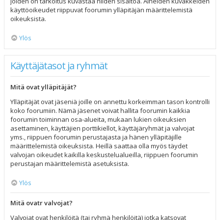
joiden on tarkoitus kuvastaa niiden sisältöä. Aiheiden kuvakkeiden
käyttöoikeudet riippuvat foorumin ylläpitäjän määrittelemistä
oikeuksista.
Ylös
Käyttäjätasot ja ryhmät
Mitä ovat ylläpitäjät?
Ylläpitäjät ovat jäseniä joille on annettu korkeimman tason kontrolli
koko foorumiin. Nämä jäsenet voivat hallita foorumin kaikkia
foorumin toiminnan osa-alueita, mukaan lukien oikeuksien
asettaminen, käyttäjien porttikiellot, käyttäjäryhmät ja valvojat
yms., riippuen foorumin perustajasta ja hänen ylläpitäjille
määrittelemistä oikeuksista. Heillä saattaa olla myös täydet
valvojan oikeudet kaikilla keskustelualueilla, riippuen foorumin
perustajan määrittelemistä asetuksista.
Ylös
Mitä ovatr valvojat?
Valvojat ovat henkilöitä (tai ryhmä henkilöitä) jotka katsovat