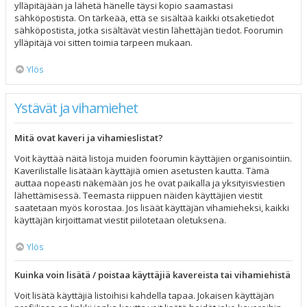
ylläpitäjään ja lähetä hänelle täysi kopio saamastasi
sähköpostista. On tärkeää, että se sisältää kaikki otsaketiedot
sähköpostista, jotka sisältävät viestin lähettäjän tiedot. Foorumin
ylläpitäjä voi sitten toimia tarpeen mukaan.
Ylös
Ystävät ja vihamiehet
Mitä ovat kaveri ja vihamieslistat?
Voit käyttää näitä listoja muiden foorumin käyttäjien organisointiin.
Kaverilistalle lisätään käyttäjiä omien asetusten kautta. Tämä
auttaa nopeasti näkemään jos he ovat paikalla ja yksityisviestien
lähettämisessä. Teemasta riippuen näiden käyttäjien viestit
saatetaan myös korostaa. Jos lisäät käyttäjän vihamieheksi, kaikki
käyttäjän kirjoittamat viestit piilotetaan oletuksena.
Ylös
Kuinka voin lisätä / poistaa käyttäjiä kavereista tai vihamiehistä
Voit lisätä käyttäjiä listoihisi kahdella tapaa. Jokaisen käyttäjän