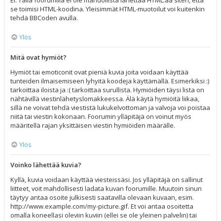
Ei. Tällä foorumilla ei ole mahdollista lähettää HTML:ää siten, että
se toimisi HTML-koodina. Yleisimmät HTML-muotoilut voi kuitenkin
tehdä BBCoden avulla.
Ylös
Mitä ovat hymiöt?
Hymiöt tai emoticonit ovat pieniä kuvia joita voidaan käyttää
tunteiden ilmaisemiseen lyhyitä koodeja käyttämällä. Esimerkiksi :)
tarkoittaa iloista ja :( tarkoittaa surullista. Hymiöiden täysi lista on
nähtävillä viestinlähetyslomakkeessa. Älä käytä hymiöitä liikaa,
sillä ne voivat tehdä viestistä lukukelvottoman ja valvoja voi poistaa
niitä tai viestin kokonaan. Foorumin ylläpitäjä on voinut myös
määritellä rajan yksittäisen viestin hymiöiden määrälle.
Ylös
Voinko lähettää kuvia?
Kyllä, kuvia voidaan käyttää viesteissäsi. Jos ylläpitäjä on sallinut
liitteet, voit mahdollisesti ladata kuvan foorumille. Muutoin sinun
täytyy antaa osoite julkisesti saatavilla olevaan kuvaan, esim.
http://www.example.com/my-picture.gif. Et voi antaa osoitetta
omalla koneellasi oleviin kuviin (ellei se ole yleinen palvelin) tai