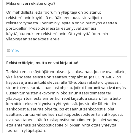
Miksi en voi rekisteröityä?
On mahdollista, että foorumin ylläpitäjä on poistanut
rekisteröinnin käytöstä estääkseen uusia vierailijoita
rekisteröitymästä. Foorumin ylläpitäjä on voinut myös asettaa
porttikiellon IP-osoitteellesi tai estänyt valitsemasi
käyttäjätunnuksen rekisteröinnin. Ota yhteyttä foorumin
ylläpitäjään saadaksesi apua.
Ylös
Rekisteröidyin, mutta en voi kirjautua!
Tarkista ensin käyttäjätunnuksesi ja salasanasi. Jos ne ovat oikein,
yksi kahdesta asiasta on saattanut tapahtua. Jos COPPA-tuki on
käytössä ja määrittelit olevasi alle 13-vuotias rekisteröityessäsi,
sinun tulee seurata saamiasi ohjeita. Jotkut foorumit vaativat myös
uusien tunnusten aktivoinnin joko sinun itsesi toimesta tai
ylläpitäjän toimesta ennen kuin voit kirjautua sisään. Tämä tieto
kerrottiin rekisteröitymisen yhteydessä. Jos sinulle lähetettiin
sähköpostia, seuraa ohjeita. Jos et saanut sähköpostia, olet
saattanut antaa virheellisen sähköpostiosoitteen tai sähköpostit
ovat saattaneet jäädä roskapostisuodattimeen. Jos olet varma,
että antamasi sähköpostiosoite oli oikein, yritä ottaa yhteyttä
foorumin ylläpitäjään.