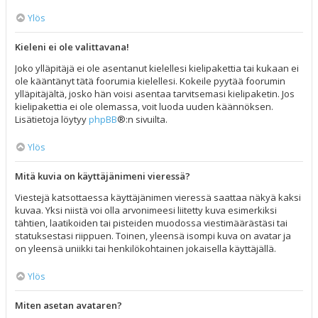
Ylös
Kieleni ei ole valittavana!
Joko ylläpitäjä ei ole asentanut kielellesi kielipakettia tai kukaan ei
ole kääntänyt tätä foorumia kielellesi. Kokeile pyytää foorumin
ylläpitäjältä, josko hän voisi asentaa tarvitsemasi kielipaketin. Jos
kielipakettia ei ole olemassa, voit luoda uuden käännöksen.
Lisätietoja löytyy
phpBB
®:n sivuilta.
Ylös
Mitä kuvia on käyttäjänimeni vieressä?
Viestejä katsottaessa käyttäjänimen vieressä saattaa näkyä kaksi
kuvaa. Yksi niistä voi olla arvonimeesi liitetty kuva esimerkiksi
tähtien, laatikoiden tai pisteiden muodossa viestimäärästäsi tai
statuksestasi riippuen. Toinen, yleensä isompi kuva on avatar ja
on yleensä uniikki tai henkilökohtainen jokaisella käyttäjällä.
Ylös
Miten asetan avataren?