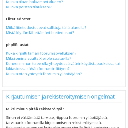
Kuinka tilaan haluamani alueen?
Kuinka poistan tilaukseni?
Liitetiedostot
Mitkä liitetiedostot ovat sallittuja tällä alueella?
Mistä löydän lähettämäni liitetiedostot?
phpBB -asiat
Kuka kirjoitti tämän foorumisovelluksen?
Miksi ominaisuutta X ei ole saatavilla?
Keneen minun tulee olla yhteydessä väärinkäytöstapauksissa tai
lakiasioissa tähän foorumiin liittyen?
Kuinka otan yhteyttä foorumin ylläpitäjään?
Kirjautumisen ja rekisteröitymisen ongelmat
Miksi minun pitää rekisteröityä?
Sinun ei välttämättä tarvitse, riippuu foorumin ylläpitäjästä,
tarvitaanko foorumilla kirjoittamiseen rekisteröitymistä.
Rekisteröityminen voi kuitenkin antaa sinulle lisää ominaisuuksia