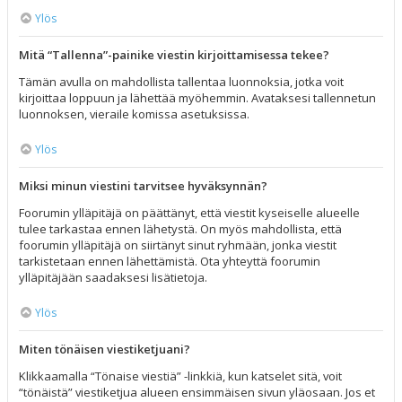
Ylös
Mitä “Tallenna”-painike viestin kirjoittamisessa tekee?
Tämän avulla on mahdollista tallentaa luonnoksia, jotka voit
kirjoittaa loppuun ja lähettää myöhemmin. Avataksesi tallennetun
luonnoksen, vieraile komissa asetuksissa.
Ylös
Miksi minun viestini tarvitsee hyväksynnän?
Foorumin ylläpitäjä on päättänyt, että viestit kyseiselle alueelle
tulee tarkastaa ennen lähetystä. On myös mahdollista, että
foorumin ylläpitäjä on siirtänyt sinut ryhmään, jonka viestit
tarkistetaan ennen lähettämistä. Ota yhteyttä foorumin
ylläpitäjään saadaksesi lisätietoja.
Ylös
Miten tönäisen viestiketjuani?
Klikkaamalla “Tönaise viestiä” -linkkiä, kun katselet sitä, voit
“tönäistä” viestiketjua alueen ensimmäisen sivun yläosaan. Jos et