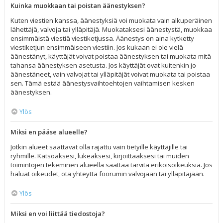
Kuinka muokkaan tai poistan äänestyksen?
Kuten viestien kanssa, äänestyksiä voi muokata vain alkuperäinen
lähettäjä, valvoja tai ylläpitäjä. Muokataksesi äänestystä, muokkaa
ensimmäistä viestiä viestiketjussa. Äänestys on aina kytketty
viestiketjun ensimmäiseen viestiin. Jos kukaan ei ole vielä
äänestänyt, käyttäjät voivat poistaa äänestyksen tai muokata mitä
tahansa äänestyksen asetusta. Jos käyttäjät ovat kuitenkin jo
äänestäneet, vain valvojat tai ylläpitäjät voivat muokata tai poistaa
sen. Tämä estää äänestysvaihtoehtojen vaihtamisen kesken
äänestyksen.
Ylös
Miksi en pääse alueelle?
Jotkin alueet saattavat olla rajattu vain tietyille käyttäjille tai
ryhmille. Katsoaksesi, lukeaksesi, kirjoittaaksesi tai muiden
toimintojen tekeminen alueella saattaa tarvita erikoisoikeuksia. Jos
haluat oikeudet, ota yhteyttä foorumin valvojaan tai ylläpitäjään.
Ylös
Miksi en voi liittää tiedostoja?