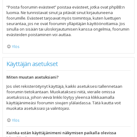
“Poista foorumin evästeet” poistaa evästeet, jotka ovat phpBB:n
luomia. Ne tunnistavat sinut ja pitävät sinut kirjautuneena
foorumille. Evästeet tarjoavat myös toimintoja, kuten luettujen
seurantaa, jos ne ovat foorumin ylläpitäjän käyttöönottamia. Jos
sinulla on sisään tai uloskirjautumisen kanssa ongelmia, foorumin
evästeiden poistaminen voi auttaa.
Ylös
Käyttäjän asetukset
Miten muutan asetuksiani?
Jos olet rekisteröitynyt käyttäjä, kaikki asetuksesi tallennetaan
foorumin tietokantaan. Muokataksesi niitä, vieraile omissa
asetuksissa, johon vievä linkki löytyy yleensä klikkaamalla
käyttäjänimeäsi foorumin sivujen ylälaidassa. Tätä kautta voit
muokata asetuksiasi ja valintojasi.
Ylös
Kuinka estän käyttäjänimeni näkymisen paikalla olevissa