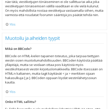
näe tätä, viestiketjujen tönäiseminen ei ole sallittua tai aika joka
viestiketjujen tönäisemisen välillä vaaditaan ei ole vielä kulunut.
On myös mahdollista nostaa viestiketjua vastaamalla siihen, mutta
varmista että noudatat foorumin sääntöjä jos päätät tehdä niin.
Ylös
Muotoilu ja aiheiden tyypit
Mikä on BBCode?
BBCode on HTML-kielen tapainen toteutus, joka tarjoaa tiettyjen
viestin osien muotoilumahdollisuuden. BBCoden käytöstä päättää
ylläpitäjä, mutta se voidaan ottaa pois käytöstä myös
viestikohtaisesti viestin kirjoituslomakkeella. BBCode itsessään on
HTML:n kaltainen, mutta tagit käyttävät < ja > merkkien sijaan
hakasulkuja [ ja ]. BBCoden oppaan löydät viestinlähetyssivun
kautta.
Ylös
Onko HTML sallittu?