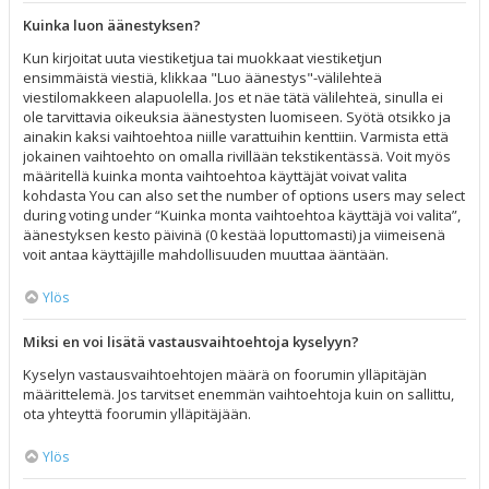
Kuinka luon äänestyksen?
Kun kirjoitat uuta viestiketjua tai muokkaat viestiketjun
ensimmäistä viestiä, klikkaa "Luo äänestys"-välilehteä
viestilomakkeen alapuolella. Jos et näe tätä välilehteä, sinulla ei
ole tarvittavia oikeuksia äänestysten luomiseen. Syötä otsikko ja
ainakin kaksi vaihtoehtoa niille varattuihin kenttiin. Varmista että
jokainen vaihtoehto on omalla rivillään tekstikentässä. Voit myös
määritellä kuinka monta vaihtoehtoa käyttäjät voivat valita
kohdasta You can also set the number of options users may select
during voting under “Kuinka monta vaihtoehtoa käyttäjä voi valita”,
äänestyksen kesto päivinä (0 kestää loputtomasti) ja viimeisenä
voit antaa käyttäjille mahdollisuuden muuttaa ääntään.
Ylös
Miksi en voi lisätä vastausvaihtoehtoja kyselyyn?
Kyselyn vastausvaihtoehtojen määrä on foorumin ylläpitäjän
määrittelemä. Jos tarvitset enemmän vaihtoehtoja kuin on sallittu,
ota yhteyttä foorumin ylläpitäjään.
Ylös