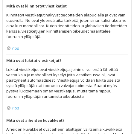
Mitä ovat kiinnitetyt viestiketjut
Kiinnitetyt viestiketjut näkyvät tiedotteiden alapuolella ja ovat vain
etusivulla. Ne ovat yleensä aika tärkeitä, joten sinun tulisi lukea ne
aina kun mahdollista. Kuten tiedotteiden ja globaalien tiedotteiden
kanssa, viestiketjujen kiinnittämisen oikeudet määrittelee
foorumin ylläpitäjä.
Ylös
Mitä ovat lukitut viestiketjut?
Lukitut viestiketjut ovat viestiketjuja, joihin ei voi enää lähettää
vastauksia ja mahdolliset kyselyt joita viestiketjussa oli, ovat
päättyneet automaattisesti. Viestiketjuja voidaan lukita useista
syistä ylläpitäjän tai foorumin valvojan toimesta. Saatat myös
pystyä lukitsemaan oman viestiketjusi, mutta tämä riippuu
foorumin ylläpitäjän antamista oikeuksista.
Ylös
Mitä ovat aiheiden kuvakkeet?
Aiheiden kuvakkeet ovat aiheen aloittajan valitsemia kuvakkeita