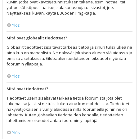
kuviin, jotka ovat käyttäjätunnistuksen takana, esim. hotmail tai
yahoo sähköpostilaatikot, salasanasuojatut sivustot, jne.
Näyttääksesi kuvan, käytä BBCoden [img]-tagia.
Ylös
Mitä ovat globaalit tiedotteet?
Globaalit tiedotteet sisältävät tärkeää tietoa ja sinun tulisi lukea ne
aina kun on mahdolista. Ne näkyvät jokaisen alueen ylälaidassa ja
omissa asetuksissa. Globaalien tiedotteiden oikeudet myöntää
foorumin ylläpitäjä.
Ylös
Mitä ovat tiedotteet?
Tiedotteet usein sisältävät tärkeää tietoa foorumista jota olet
lukemassa ja siksi ne tulisi lukea aina kun mahdollista. Tiedotteet
näkyvät jokaisen sivun ylälaidassa niillä foorumeilla joihin ne on
lähetetty. Kuten globaalien tiedotteiden kohdalla, tiedotteiden
lähettämisen oikeudet antaa foorumin ylläpitäjä.
Ylös