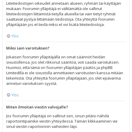
Liitetiedostojen oikeudet annetaan alueen, ryhmän tai käyttäjän
mukaan. Foorumin ylläpitäjä ei välttämättä ole sallinut
liitetiedostojen liittämistä tietyllä alueella tai vain tietyt ryhmät
saattavat pystyä liittämään tiedostoja. Ota yhteyttä foorumin
ylläpitäjään jos et tiedä miksi et voi lisätä liitetiedostoja.
Ylös
Miksi sain varoituksen?
Jokaisen foorumin ylläpitäjällä on omat säännöt heidän
sivustollensa. Jos olet rikkonut sääntöä, voit saada varoituksen.
Huomioi, että tämä on foorumin ylläpitäjän päätös ja phpBB
Limitedillä ei ole sivustolla annettavien varoitusten kanssa mitään
tekemistä. Ota yhteyttä foorumin ylläpitäjään, jos olet epävarma
annetun varoituksen syystä.
Ylös
Miten ilmoitan viestin valvojalle?
Jos foorumin ylläpitäjä on sallinut sen, sinun pitäisi nähdä
raportointipainike viestin yhteydessä. Tämän klikkaaminen vie
sinut viestin raportoinnin vaiheiden läpi.