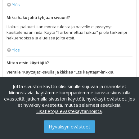
Ylös
Miksi haku johti tyhjään sivuun!?
Hakusi palautti liian monta tulosta ja palvelin ei pystynyt
käsittelemään niitä. Käytä “Tarkennettua hakua” ja ole tarkempi
hakuehdoissa ja alueissa joilta etsit.
Ylös
Miten etsin käyttäjiä?
Vieraile “Käyttäjät”-sivulla ja klikkaa “Etsi käyttäjä”-linkkiä.
Ylös
Jotta sivuston käyttö olisi sinulle sujuvaa ja mainokset
kiinnostavia, käytämme kumppaniemme kanssa sivustolla
Miten löydän omat viestini ja viestiketjuni?
evästeitä. Jatkamalla sivuston käyttöä, hyväksyt evästeet. Jos
et hyväksy evästeitä, muuta selaimesi asetuksia.
Omat viestisi näet klikkaamalla “Katso omia viestejäsi”-linkkiä
Lisätietoja evästekäytännöistä
.
omissa asetuksissa tai klikkaamalla “Etsi käyttäjän viesteistä”-
linkkiä omalla profiilisivullasi tai klikkaamalla “Pikalinkit”-valikkoa
foorumin ylälaidassa. Etsiäksesi omia viestiketjuja, käytä
Hyväksyn evästeet
tarkennettua hakua ja täytä sen hakuehdot haluamallasi tavalla.