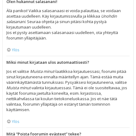
Olen hukannut salasanani!
Älä panikoi! Vaikka salasanaasi ei voida palauttaa, se voidaan
asettaa uudelleen. Käy kirjautumissivulla ja klikkaa
Unohdin
salasanani
. Seuraa ohjeita ja sinun pitäisi kohta pystyä
kirjautumaan uudelleen.
Jos et pysty asettamaan salasanaasi uudelleen, ota yhteyttä
foorumin ylläpitäjään.
Ylös
Miksi minut kirjataan ulos automaattisesti?
Jos et valitse
Muista minut
-laatikkoa kirjautuessasi, foorumi pitää
sinut kirjautuneena ennalta määritellyn ajan. Tämä estää muita
väärinkäyttämästä tunnuksiasi. Pysyäksesi kirjautuneena, valitse
Muista minut
-valinta kirjautuessasi. Tämä ei ole suositeltavaa, jos
käytät foorumia jaetulta koneelta, esim. kirjastossa,
nettikahvilassa tai koulun tietokoneluokassa. Jos et näe tätä
valintaa, foorumin ylläpitäjä on estänyt tämän toiminnon
käyttämisen.
Ylös
Mitä “Poista foorumin evästeet” tekee?