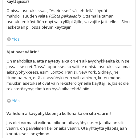
käyttäjissä?
Omissa asetuksissasi, “Asetukset”-välilehdellä, löydät
mahdollisuuden valita
Piilota paikallaolo
. Ottamalla tämän
asetuksen käyttöön näyt vain ylläpitäjille, valvojille ja itsellesi. Sinut
lasketaan piilossa oleviin käyttäjiin.
Ylös
Ajat ovat väärin!
On mahdollista, että näytetty aika on eri aikavyöhykkeeltä kuin se
jossa itse olet. Tässä tapauksessa valitse omista asetuksista oma
aikavyöhykkeesi, esim. Lontoo, Pariisi, New York, Sidney, jne.
Huomaathan, että aikavyöhykkeen vaihtaminen, kuten monet
muutkin asetukset ovat vain rekisteröityneille käyttäjille. Jos et ole
rekisteröitynyt, tämä on hyvä aika tehdä niin.
Ylös
Vaihdoin aikavyöhykkeen ja kellonaika on silti väärin!
Jos olet varmasti valinnut oikean aikavyöhykkeen ja aika on silti
väärin, on palvelimen kellonaika väärin. Ota yhteyttä ylläpitäjään
korjataksesi ongelman.