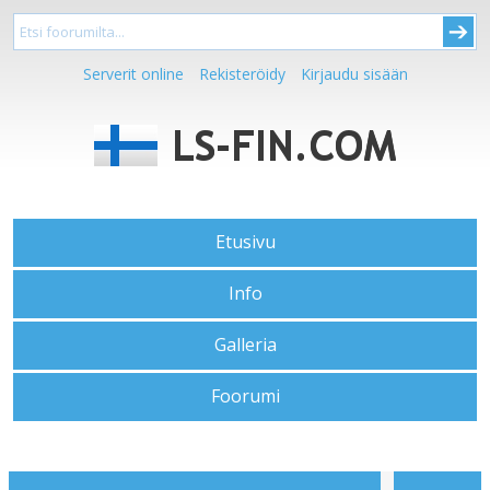
Serverit online
Rekisteröidy
Kirjaudu sisään
Etusivu
Info
Galleria
Foorumi