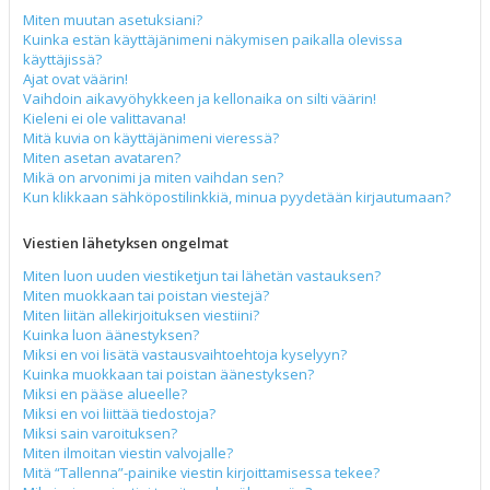
Miten muutan asetuksiani?
Kuinka estän käyttäjänimeni näkymisen paikalla olevissa
käyttäjissä?
Ajat ovat väärin!
Vaihdoin aikavyöhykkeen ja kellonaika on silti väärin!
Kieleni ei ole valittavana!
Mitä kuvia on käyttäjänimeni vieressä?
Miten asetan avataren?
Mikä on arvonimi ja miten vaihdan sen?
Kun klikkaan sähköpostilinkkiä, minua pyydetään kirjautumaan?
Viestien lähetyksen ongelmat
Miten luon uuden viestiketjun tai lähetän vastauksen?
Miten muokkaan tai poistan viestejä?
Miten liitän allekirjoituksen viestiini?
Kuinka luon äänestyksen?
Miksi en voi lisätä vastausvaihtoehtoja kyselyyn?
Kuinka muokkaan tai poistan äänestyksen?
Miksi en pääse alueelle?
Miksi en voi liittää tiedostoja?
Miksi sain varoituksen?
Miten ilmoitan viestin valvojalle?
Mitä “Tallenna”-painike viestin kirjoittamisessa tekee?