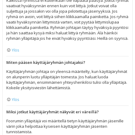
Kaikissa ryhmissä ei kuitenkaan ole vapaata pääsyä. Jotkut ryhmät
vaativat hyväksynnän ennen kuin voit liittyä. Jotkut voivat olla
suljettuja ja joissakin voi olla jopa piilotettuja jäsenyyksiä. Jos
ryhmä on avoin, voit liittyä siihen klikkaamalla painiketta. Jos ryhmä
vaatii hyväksynnän liittymistä varten, voit pyytää liittymislupaa
klikkaamalla painiketta. Ryhmän johtajan täytyy hyväksyä pyyntösi
ja hän saattaa kysyä miksi haluat liittyä ryhmään. Älä häiriköi
ryhmän ylläpitäjiä jos he eivät hyväksy pyyntöäsi. Heillä on syynsä.
Ylös
Miten pääsen käyttäjäryhmän johtajaksi?
Käyttäjäryhmän johtaja on yleensä määritelty, kun käyttäjäryhmät
on alunperin luotu ylläpitäjän toimesta. Jos haluat luoda
käyttäjäryhmän, ensimmäinen yhteyshenkilösi tulisi olla ylläpitäjä.
Kokeile yksityisviestin lähettämistä.
Ylös
Miksi jotkut käyttäjäryhmät näkyvät eri väreillä?
Foorumin ylläpitäjä voi määritellä tietyn käyttäjäryhmän jäsenille
värin joka helpottaa kyseisen käyttäjäryhmän jäsenten
tunnistamista.