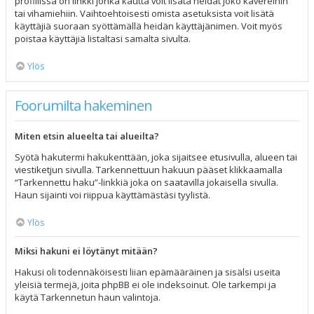
profiilissa on linkki jonka kautta voit lisätä heidät joko kavereihin
tai vihamiehiin. Vaihtoehtoisesti omista asetuksista voit lisätä
käyttäjiä suoraan syöttämällä heidän käyttäjänimen. Voit myös
poistaa käyttäjiä listaltasi samalta sivulta.
Ylös
Foorumilta hakeminen
Miten etsin alueelta tai alueilta?
Syötä hakutermi hakukenttään, joka sijaitsee etusivulla, alueen tai
viestiketjun sivulla. Tarkennettuun hakuun pääset klikkaamalla
“Tarkennettu haku”-linkkiä joka on saatavilla jokaisella sivulla.
Haun sijainti voi riippua käyttämästäsi tyylistä.
Ylös
Miksi hakuni ei löytänyt mitään?
Hakusi oli todennäköisesti liian epämääräinen ja sisälsi useita
yleisiä termejä, joita phpBB ei ole indeksoinut. Ole tarkempi ja
käytä Tarkennetun haun valintoja.