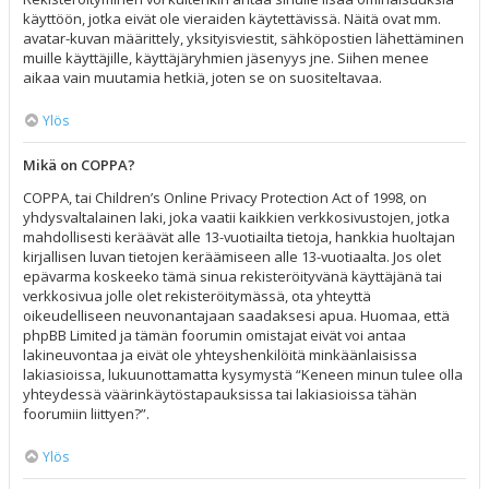
käyttöön, jotka eivät ole vieraiden käytettävissä. Näitä ovat mm.
avatar-kuvan määrittely, yksityisviestit, sähköpostien lähettäminen
muille käyttäjille, käyttäjäryhmien jäsenyys jne. Siihen menee
aikaa vain muutamia hetkiä, joten se on suositeltavaa.
Ylös
Mikä on COPPA?
COPPA, tai Children’s Online Privacy Protection Act of 1998, on
yhdysvaltalainen laki, joka vaatii kaikkien verkkosivustojen, jotka
mahdollisesti keräävät alle 13-vuotiailta tietoja, hankkia huoltajan
kirjallisen luvan tietojen keräämiseen alle 13-vuotiaalta. Jos olet
epävarma koskeeko tämä sinua rekisteröityvänä käyttäjänä tai
verkkosivua jolle olet rekisteröitymässä, ota yhteyttä
oikeudelliseen neuvonantajaan saadaksesi apua. Huomaa, että
phpBB Limited ja tämän foorumin omistajat eivät voi antaa
lakineuvontaa ja eivät ole yhteyshenkilöitä minkäänlaisissa
lakiasioissa, lukuunottamatta kysymystä “Keneen minun tulee olla
yhteydessä väärinkäytöstapauksissa tai lakiasioissa tähän
foorumiin liittyen?”.
Ylös