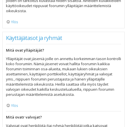
joiden on tarkoitus kuvastaa niiden sisältöä. Aiheiden kuvakkeiden
käyttöoikeudet riippuvat foorumin ylläpitäjän määrittelemistä
oikeuksista.
Ylös
Käyttäjätasot ja ryhmät
Mitä ovat ylläpitäjät?
Ylläpitäjät ovat jäseniä joille on annettu korkeimman tason kontrolli
koko foorumiin. Nämä jäsenet voivat hallita foorumin kaikkia
foorumin toiminnan osa-alueita, mukaan lukien oikeuksien
asettaminen, käyttäjien porttikiellot, käyttäjäryhmät ja valvojat
yms., riippuen foorumin perustajasta ja hänen ylläpitäjille
määrittelemistä oikeuksista. Heillä saattaa olla myös täydet
valvojan oikeudet kaikilla keskustelualueilla, riippuen foorumin
perustajan määrittelemistä asetuksista.
Ylös
Mitä ovatr valvojat?
Valvojat ovat henkilöitä (tai ryhmä henkilöitä) jotka katsovat