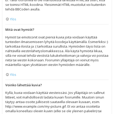
Ei. Tällä foorumilla ei ole mahdollista lähettää HTML:ää siten, että
se toimisi HTML-koodina. Yleisimmät HTML-muotoilut voi kuitenkin
tehdä BBCoden avulla.
Ylös
Mitä ovat hymiöt?
Hymiöt tai emoticonit ovat pieniä kuvia joita voidaan käyttää
tunteiden ilmaisemiseen lyhyitä koodeja käyttämällä. Esimerkiksi :)
tarkoittaa iloista ja :( tarkoittaa surullista. Hymiöiden täysi lista on
nähtävillä viestinlähetyslomakkeessa. Älä käytä hymiöitä liikaa,
sillä ne voivat tehdä viestistä lukukelvottoman ja valvoja voi poistaa
niitä tai viestin kokonaan. Foorumin ylläpitäjä on voinut myös
määritellä rajan yksittäisen viestin hymiöiden määrälle.
Ylös
Voinko lähettää kuvia?
Kyllä, kuvia voidaan käyttää viesteissäsi. Jos ylläpitäjä on sallinut
liitteet, voit mahdollisesti ladata kuvan foorumille. Muutoin sinun
täytyy antaa osoite julkisesti saatavilla olevaan kuvaan, esim.
http://www.example.com/my-picture.gif. Et voi antaa osoitetta
omalla koneellasi oleviin kuviin (ellei se ole yleinen palvelin) tai