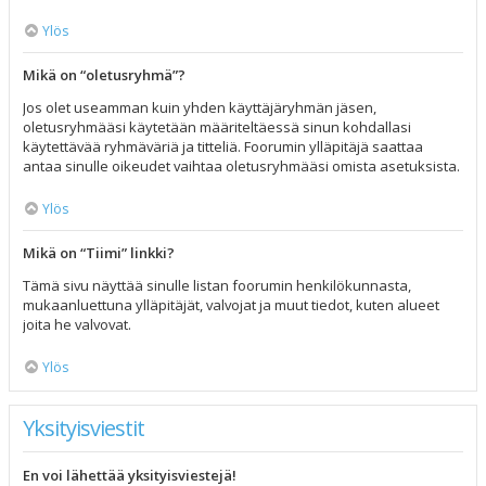
Ylös
Mikä on “oletusryhmä”?
Jos olet useamman kuin yhden käyttäjäryhmän jäsen,
oletusryhmääsi käytetään määriteltäessä sinun kohdallasi
käytettävää ryhmäväriä ja titteliä. Foorumin ylläpitäjä saattaa
antaa sinulle oikeudet vaihtaa oletusryhmääsi omista asetuksista.
Ylös
Mikä on “Tiimi” linkki?
Tämä sivu näyttää sinulle listan foorumin henkilökunnasta,
mukaanluettuna ylläpitäjät, valvojat ja muut tiedot, kuten alueet
joita he valvovat.
Ylös
Yksityisviestit
En voi lähettää yksityisviestejä!