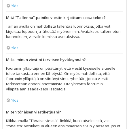
Ylös
Mitä “Tallenna”-painike viestin kirjoittamisessa tekee?
Tämän avulla on mahdollista tallentaa luonnoksia, jotka voit
kirjoittaa loppuun ja lähettää myöhemmin. Avataksesi tallennetun
luonnoksen, vieraile komissa asetuksissa.
Ylös
Miksi minun viestini tarvitsee hyväksynnän?
Foorumin ylläpitäjä on päättänyt, että viestit kyseiselle alueelle
tulee tarkastaa ennen lähetystä. On myös mahdollista, että
foorumin ylläpitäjä on siirtänyt sinut ryhmään, jonka viestit
tarkistetaan ennen lähettämistä. Ota yhteyttä foorumin
ylläpitäjään saadaksesi lisätietoja.
Ylös
Miten tönäisen viestiketjuani?
Klikkaamalla “Tönaise viestiä” -linkkiä, kun katselet sitä, voit
“tönäistä” viestiketjua alueen ensimmäisen sivun yläosaan. Jos et