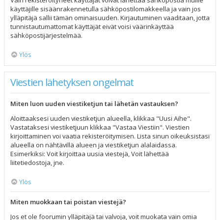
Vain rekisteröityneet käyttäjät voivat lähettää sähköpostia muille
käyttäjille sisäänrakennetulla sähköpostilomakkeella ja vain jos
ylläpitäjä sallii tämän ominaisuuden. Kirjautuminen vaaditaan, jotta
tunnistautumattomat käyttäjät eivät voisi väärinkäyttää
sähköpostijärjestelmää.
Ylös
Viestien lähetyksen ongelmat
Miten luon uuden viestiketjun tai lähetän vastauksen?
Aloittaaksesi uuden viestiketjun alueella, klikkaa "Uusi Aihe".
Vastataksesi viestiketjuun klikkaa "Vastaa Viestiin". Viestien
kirjoittaminen voi vaatia rekisteröitymisen. Lista sinun oikeuksistasi
alueella on nähtävillä alueen ja viestiketjun alalaidassa.
Esimerkiksi: Voit kirjoittaa uusia viestejä, Voit lähettää
liitetiedostoja, jne.
Ylös
Miten muokkaan tai poistan viestejä?
Jos et ole foorumin ylläpitäjä tai valvoja, voit muokata vain omia