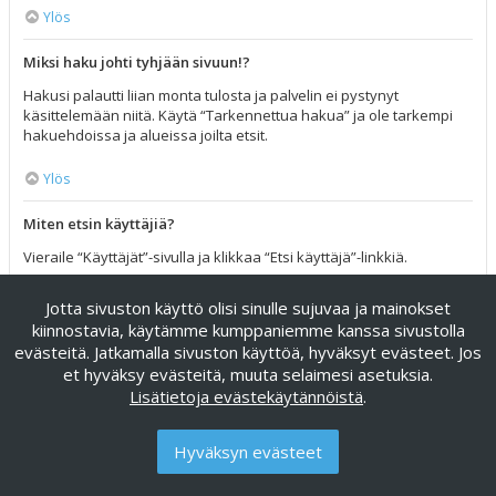
Ylös
Miksi haku johti tyhjään sivuun!?
Hakusi palautti liian monta tulosta ja palvelin ei pystynyt
käsittelemään niitä. Käytä “Tarkennettua hakua” ja ole tarkempi
hakuehdoissa ja alueissa joilta etsit.
Ylös
Miten etsin käyttäjiä?
Vieraile “Käyttäjät”-sivulla ja klikkaa “Etsi käyttäjä”-linkkiä.
Ylös
Jotta sivuston käyttö olisi sinulle sujuvaa ja mainokset
kiinnostavia, käytämme kumppaniemme kanssa sivustolla
Miten löydän omat viestini ja viestiketjuni?
evästeitä. Jatkamalla sivuston käyttöä, hyväksyt evästeet. Jos
et hyväksy evästeitä, muuta selaimesi asetuksia.
Omat viestisi näet klikkaamalla “Katso omia viestejäsi”-linkkiä
Lisätietoja evästekäytännöistä
.
omissa asetuksissa tai klikkaamalla “Etsi käyttäjän viesteistä”-
linkkiä omalla profiilisivullasi tai klikkaamalla “Pikalinkit”-valikkoa
foorumin ylälaidassa. Etsiäksesi omia viestiketjuja, käytä
Hyväksyn evästeet
tarkennettua hakua ja täytä sen hakuehdot haluamallasi tavalla.