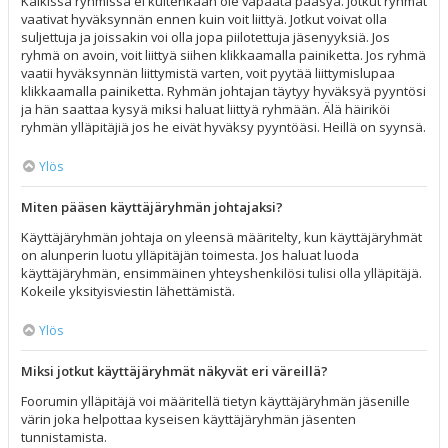
Kaikissa ryhmissä ei kuitenkaan ole vapaata pääsyä. Jotkut ryhmät
vaativat hyväksynnän ennen kuin voit liittyä. Jotkut voivat olla
suljettuja ja joissakin voi olla jopa piilotettuja jäsenyyksiä. Jos
ryhmä on avoin, voit liittyä siihen klikkaamalla painiketta. Jos ryhmä
vaatii hyväksynnän liittymistä varten, voit pyytää liittymislupaa
klikkaamalla painiketta. Ryhmän johtajan täytyy hyväksyä pyyntösi
ja hän saattaa kysyä miksi haluat liittyä ryhmään. Älä häiriköi
ryhmän ylläpitäjiä jos he eivät hyväksy pyyntöäsi. Heillä on syynsä.
Ylös
Miten pääsen käyttäjäryhmän johtajaksi?
Käyttäjäryhmän johtaja on yleensä määritelty, kun käyttäjäryhmät
on alunperin luotu ylläpitäjän toimesta. Jos haluat luoda
käyttäjäryhmän, ensimmäinen yhteyshenkilösi tulisi olla ylläpitäjä.
Kokeile yksityisviestin lähettämistä.
Ylös
Miksi jotkut käyttäjäryhmät näkyvät eri väreillä?
Foorumin ylläpitäjä voi määritellä tietyn käyttäjäryhmän jäsenille
värin joka helpottaa kyseisen käyttäjäryhmän jäsenten
tunnistamista.