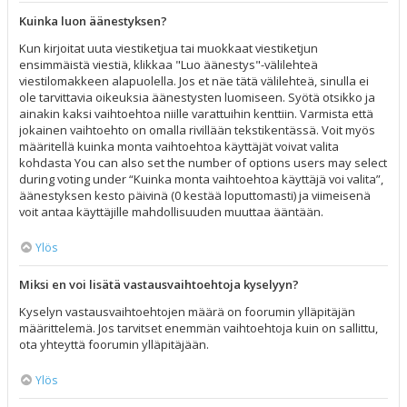
Kuinka luon äänestyksen?
Kun kirjoitat uuta viestiketjua tai muokkaat viestiketjun
ensimmäistä viestiä, klikkaa "Luo äänestys"-välilehteä
viestilomakkeen alapuolella. Jos et näe tätä välilehteä, sinulla ei
ole tarvittavia oikeuksia äänestysten luomiseen. Syötä otsikko ja
ainakin kaksi vaihtoehtoa niille varattuihin kenttiin. Varmista että
jokainen vaihtoehto on omalla rivillään tekstikentässä. Voit myös
määritellä kuinka monta vaihtoehtoa käyttäjät voivat valita
kohdasta You can also set the number of options users may select
during voting under “Kuinka monta vaihtoehtoa käyttäjä voi valita”,
äänestyksen kesto päivinä (0 kestää loputtomasti) ja viimeisenä
voit antaa käyttäjille mahdollisuuden muuttaa ääntään.
Ylös
Miksi en voi lisätä vastausvaihtoehtoja kyselyyn?
Kyselyn vastausvaihtoehtojen määrä on foorumin ylläpitäjän
määrittelemä. Jos tarvitset enemmän vaihtoehtoja kuin on sallittu,
ota yhteyttä foorumin ylläpitäjään.
Ylös