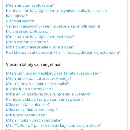
Miten muutan asetuksiani?
Kuinka estän käyttäjänimeni näkymisen paikalla olevissa
käyttäjissä?
Ajat ovat väärin!
Vaihdoin aikavyöhykkeen ja kellonaika on silti väärin!
Kieleni ei ole valittavana!
Mitä kuvia on käyttäjänimeni vieressä?
Miten asetan avataren?
Mikä on arvonimi ja miten vaihdan sen?
Kun klikkaan sähköpostilinkkiä, minua pyydetään kirjautumaan?
Viestien lähetyksen ongelmat
Miten luon uuden viestiketjun tai lähetän vastauksen?
Miten muokkaan tai poistan viestejä?
Miten liitän allekirjoituksen viestiini?
Kuinka luon äänestyksen?
Miksi en voi lisätä vastausvaihtoehtoja kyselyyn?
Kuinka muokkaan tai poistan äänestyksen?
Miksi en pääse alueelle?
Miksi en voi liittää tiedostoja?
Miksi sain varoituksen?
Miten ilmoitan viestin valvojalle?
Mitä “Tallenna”-painike viestin kirjoittamisessa tekee?