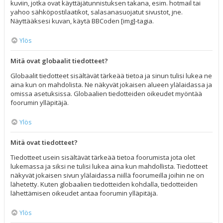
kuviin, jotka ovat käyttäjätunnistuksen takana, esim. hotmail tai
yahoo sähköpostilaatikot, salasanasuojatut sivustot, jne.
Näyttääksesi kuvan, käytä BBCoden [img]-tagia.
Ylös
Mitä ovat globaalit tiedotteet?
Globaalit tiedotteet sisältävät tärkeää tietoa ja sinun tulisi lukea ne
aina kun on mahdolista. Ne näkyvät jokaisen alueen ylälaidassa ja
omissa asetuksissa. Globaalien tiedotteiden oikeudet myöntää
foorumin ylläpitäjä.
Ylös
Mitä ovat tiedotteet?
Tiedotteet usein sisältävät tärkeää tietoa foorumista jota olet
lukemassa ja siksi ne tulisi lukea aina kun mahdollista. Tiedotteet
näkyvät jokaisen sivun ylälaidassa niillä foorumeilla joihin ne on
lähetetty. Kuten globaalien tiedotteiden kohdalla, tiedotteiden
lähettämisen oikeudet antaa foorumin ylläpitäjä.
Ylös