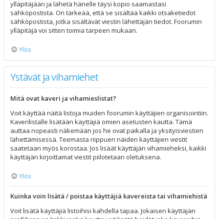
ylläpitäjään ja lähetä hänelle täysi kopio saamastasi
sähköpostista. On tärkeää, että se sisältää kaikki otsaketiedot
sähköpostista, jotka sisältävät viestin lähettäjän tiedot. Foorumin
ylläpitäjä voi sitten toimia tarpeen mukaan.
Ylös
Ystävät ja vihamiehet
Mitä ovat kaveri ja vihamieslistat?
Voit käyttää näitä listoja muiden foorumin käyttäjien organisointiin.
Kaverilistalle lisätään käyttäjiä omien asetusten kautta. Tämä
auttaa nopeasti näkemään jos he ovat paikalla ja yksityisviestien
lähettämisessä. Teemasta riippuen näiden käyttäjien viestit
saatetaan myös korostaa. Jos lisäät käyttäjän vihamieheksi, kaikki
käyttäjän kirjoittamat viestit piilotetaan oletuksena.
Ylös
Kuinka voin lisätä / poistaa käyttäjiä kavereista tai vihamiehistä
Voit lisätä käyttäjiä listoihisi kahdella tapaa. Jokaisen käyttäjän