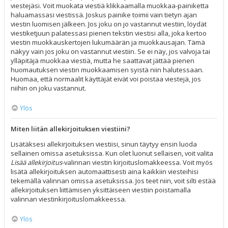
viestejäsi. Voit muokata viestiä klikkaamalla muokkaa-painiketta
haluamassasi viestissä. Joskus painike toimii vain tietyn ajan
viestin luomisen jälkeen. Jos joku on jo vastannut viestiin, löydät
viestiketjuun palatessasi pienen tekstin viestisi alla, joka kertoo
viestin muokkauskertojen lukumäärän ja muokkausajan. Tämä
näkyy vain jos joku on vastannut viestiin. Se ei näy, jos valvoja tai
ylläpitäjä muokkaa viestiä, mutta he saattavat jättää pienen
huomautuksen viestin muokkaamisen syistä niin halutessaan.
Huomaa, että normaalit käyttäjät eivät voi poistaa viestejä, jos
niihin on joku vastannut.
Ylös
Miten liitän allekirjoituksen viestiini?
Lisätäksesi allekirjoituksen viestiisi, sinun täytyy ensin luoda
sellainen omissa asetuksissa. Kun olet luonut sellaisen, voit valita
Lisää allekirjoitus
-valinnan viestin kirjoituslomakkeessa. Voit myös
lisätä allekirjoituksen automaattisesti aina kaikkiin viesteihisi
tekemällä valinnan omissa asetuksissa. Jos teet niin, voit silti estää
allekirjoituksen liittämisen yksittäiseen viestiin poistamalla
valinnan viestinkirjoituslomakkeessa.
Ylös