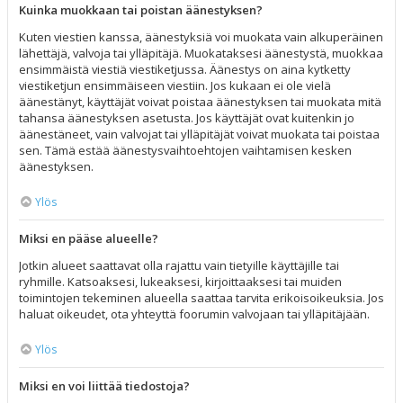
Kuinka muokkaan tai poistan äänestyksen?
Kuten viestien kanssa, äänestyksiä voi muokata vain alkuperäinen
lähettäjä, valvoja tai ylläpitäjä. Muokataksesi äänestystä, muokkaa
ensimmäistä viestiä viestiketjussa. Äänestys on aina kytketty
viestiketjun ensimmäiseen viestiin. Jos kukaan ei ole vielä
äänestänyt, käyttäjät voivat poistaa äänestyksen tai muokata mitä
tahansa äänestyksen asetusta. Jos käyttäjät ovat kuitenkin jo
äänestäneet, vain valvojat tai ylläpitäjät voivat muokata tai poistaa
sen. Tämä estää äänestysvaihtoehtojen vaihtamisen kesken
äänestyksen.
Ylös
Miksi en pääse alueelle?
Jotkin alueet saattavat olla rajattu vain tietyille käyttäjille tai
ryhmille. Katsoaksesi, lukeaksesi, kirjoittaaksesi tai muiden
toimintojen tekeminen alueella saattaa tarvita erikoisoikeuksia. Jos
haluat oikeudet, ota yhteyttä foorumin valvojaan tai ylläpitäjään.
Ylös
Miksi en voi liittää tiedostoja?