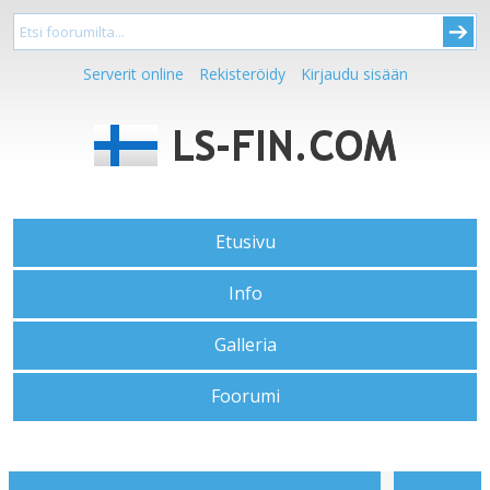
Serverit online
Rekisteröidy
Kirjaudu sisään
Etusivu
Info
Galleria
Foorumi