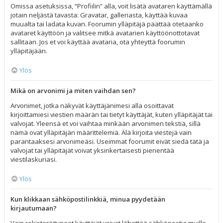
Omissa asetuksissa, “Profiilin” alla, voit lisätä avataren käyttämällä
jotain neljästä tavasta: Gravatar, galleriasta, käyttää kuvaa
muualta tai ladata kuvan. Foorumin ylläpitäjä päättää otetaanko
avataret käyttöön ja valitsee mitkä avatarien käyttöönottotavat
sallitaan. Jos et voi käyttää avataria, ota yhteyttä foorumin
ylläpitäjään.
Ylös
Mikä on arvonimi ja miten vaihdan sen?
Arvonimet, jotka näkyvät käyttäjänimesi alla osoittavat
kirjoittamiesi viestien määrän tai tietyt käyttäjät, kuten ylläpitäjät tai
valvojat. Yleensä et voi vaihtaa minkään arvonimen tekstiä, sillä
nämä ovat ylläpitäjän määrittelemiä. Älä kirjoita viestejä vain
parantaaksesi arvonimeäsi. Useimmat foorumit eivät siedä tätä ja
valvojat tai ylläpitäjät voivat yksinkertaisesti pienentää
viestilaskuriasi.
Ylös
Kun klikkaan sähköpostilinkkiä, minua pyydetään
kirjautumaan?