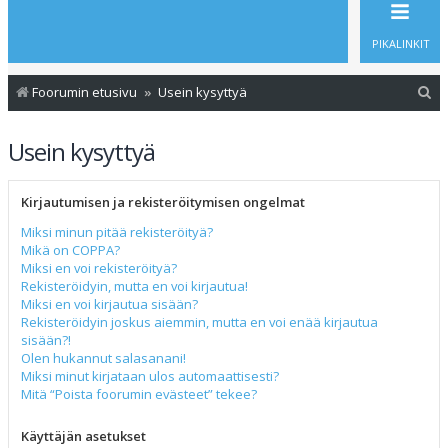
PIKALINKIT
E
Foorumin etusivu
Usein kysyttyä
t
Usein kysyttyä
s
i
Kirjautumisen ja rekisteröitymisen ongelmat
Miksi minun pitää rekisteröityä?
Mikä on COPPA?
Miksi en voi rekisteröityä?
Rekisteröidyin, mutta en voi kirjautua!
Miksi en voi kirjautua sisään?
Rekisteröidyin joskus aiemmin, mutta en voi enää kirjautua
sisään?!
Olen hukannut salasanani!
Miksi minut kirjataan ulos automaattisesti?
Mitä “Poista foorumin evästeet” tekee?
Käyttäjän asetukset