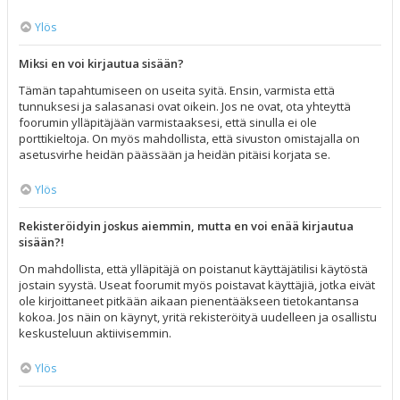
Ylös
Miksi en voi kirjautua sisään?
Tämän tapahtumiseen on useita syitä. Ensin, varmista että
tunnuksesi ja salasanasi ovat oikein. Jos ne ovat, ota yhteyttä
foorumin ylläpitäjään varmistaaksesi, että sinulla ei ole
porttikieltoja. On myös mahdollista, että sivuston omistajalla on
asetusvirhe heidän päässään ja heidän pitäisi korjata se.
Ylös
Rekisteröidyin joskus aiemmin, mutta en voi enää kirjautua
sisään?!
On mahdollista, että ylläpitäjä on poistanut käyttäjätilisi käytöstä
jostain syystä. Useat foorumit myös poistavat käyttäjiä, jotka eivät
ole kirjoittaneet pitkään aikaan pienentääkseen tietokantansa
kokoa. Jos näin on käynyt, yritä rekisteröityä uudelleen ja osallistu
keskusteluun aktiivisemmin.
Ylös