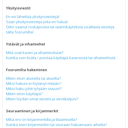
Yksityisviestit
En voi lähettää yksityisviestejä!
Saan yksityisviestejä joita en halua!
Olen saanut roskapostia tai väärinkäytöksiä sisältäviä viestejä
tältä foorumilta!
Ystävät ja vihamiehet
Mitä ovat kaveri ja vihamieslistat?
Kuinka voin lisätä / poistaa käyttäjiä kavereista tai vihamiehistä
Foorumilta hakeminen
Miten etsin alueelta tai alueilta?
Miksi hakuni ei löytänyt mitään?
Miksi haku johti tyhjään sivuun!?
Miten etsin käyttäjiä?
Miten löydän omat viestini ja viestiketjuni?
Seuraaminen ja kirjanmerkit
Mikä ero on kirjanmerkillä ja tilaamisella?
Kuinka teen kirjanmerkin tai seuraan haluamaani aihetta?