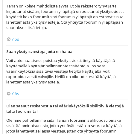
Tähän on kolme mahdollista syytä. Et ole rekisteröitynyt ja/tai
kirjautunut sisään, foorumin ylläpitäjä on poistanut yksityisviestit
käytöstä koko foorumilta tai foorumin ylläpitäjä on estänyt sinua
lähettämästä yksityisviestejä. Ota yhteyttä foorumin ylläpitäjään
saadaksesi lisätietoja.
Ylös
Saan yksityisviestejä joita en halua!
Voit automaattisesti poistaa yksityisviestit tietyltä käyttäjältä
käyttämällä käyttäjänhallinnan viestisääntöjä. Jos saat
väärinkäytöksiä sisältäviä viestejä tietyltä käyttäjältä, voit
raportoida viestit valvojille. Heillä on oikeudet estää käyttäjiä
lähettämästä yksityisviestejä.
Ylös
Olen saanut roskapostia tai väärinkäytöksiä sisältäviä viestejä
tältä foorumilta!
Olemme pahoillamme siitä. Tämän foorumin sähköpostilomake
sisältää ominaisuuksia, jotka yrittävät estää ja seurata käyttäjiä,
jotka lähettävät sellaisia viestejä, joten ota yhteyttä foorumin