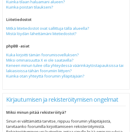
Kuinka tilaan haluamani alueen?
Kuinka poistan tilaukseni?
Liitetiedostot
Mitkä liitetiedostot ovat sallittuja tällä alueella?
Mistä löydän lähettämäni liitetiedostot?
phpBB -asiat
Kuka kirjoitti tämän foorumisovelluksen?
Miksi ominaisuutta X ei ole saatavilla?
Keneen minun tulee olla yhteydessä väärinkäytöstapauksissa tai
lakiasioissa tähän foorumiin liittyen?
Kuinka otan yhteyttä foorumin ylläpitäjään?
Kirjautumisen ja rekisteröitymisen ongelmat
Miksi minun pitää rekisteröityä?
Sinun ei välttämättä tarvitse, riippuu foorumin ylläpitäjästä,
tarvitaanko foorumilla kirjoittamiseen rekisteröitymistä.
Rekisteröityminen voi kuitenkin antaa sinulle lisää ominaisuuksia