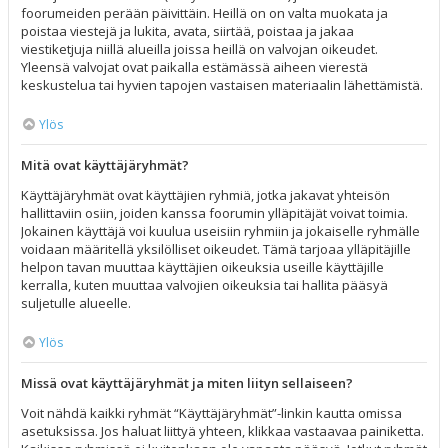
foorumeiden perään päivittäin. Heillä on on valta muokata ja
poistaa viestejä ja lukita, avata, siirtää, poistaa ja jakaa
viestiketjuja niillä alueilla joissa heillä on valvojan oikeudet.
Yleensä valvojat ovat paikalla estämässä aiheen vierestä
keskustelua tai hyvien tapojen vastaisen materiaalin lähettämistä.
Ylös
Mitä ovat käyttäjäryhmät?
Käyttäjäryhmät ovat käyttäjien ryhmiä, jotka jakavat yhteisön
hallittaviin osiin, joiden kanssa foorumin ylläpitäjät voivat toimia.
Jokainen käyttäjä voi kuulua useisiin ryhmiin ja jokaiselle ryhmälle
voidaan määritellä yksilölliset oikeudet. Tämä tarjoaa ylläpitäjille
helpon tavan muuttaa käyttäjien oikeuksia useille käyttäjille
kerralla, kuten muuttaa valvojien oikeuksia tai hallita pääsyä
suljetulle alueelle.
Ylös
Missä ovat käyttäjäryhmät ja miten liityn sellaiseen?
Voit nähdä kaikki ryhmät “Käyttäjäryhmät”-linkin kautta omissa
asetuksissa. Jos haluat liittyä yhteen, klikkaa vastaavaa painiketta.