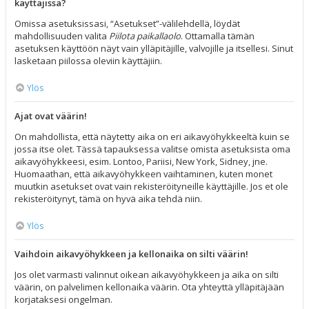
käyttäjissä?
Omissa asetuksissasi, “Asetukset”-välilehdellä, löydät
mahdollisuuden valita
Piilota paikallaolo
. Ottamalla tämän
asetuksen käyttöön näyt vain ylläpitäjille, valvojille ja itsellesi. Sinut
lasketaan piilossa oleviin käyttäjiin.
Ylös
Ajat ovat väärin!
On mahdollista, että näytetty aika on eri aikavyöhykkeeltä kuin se
jossa itse olet. Tässä tapauksessa valitse omista asetuksista oma
aikavyöhykkeesi, esim. Lontoo, Pariisi, New York, Sidney, jne.
Huomaathan, että aikavyöhykkeen vaihtaminen, kuten monet
muutkin asetukset ovat vain rekisteröityneille käyttäjille. Jos et ole
rekisteröitynyt, tämä on hyvä aika tehdä niin.
Ylös
Vaihdoin aikavyöhykkeen ja kellonaika on silti väärin!
Jos olet varmasti valinnut oikean aikavyöhykkeen ja aika on silti
väärin, on palvelimen kellonaika väärin. Ota yhteyttä ylläpitäjään
korjataksesi ongelman.