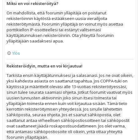
Miksi en voi rekisteröityä?
On mahdollista, että foorumin ylläpitäjä on poistanut
rekisteröinnin käytöstä estääkseen uusia vierailijoita
rekisteröitymästä. Foorumin ylläpitäjä on voinut myös asettaa
porttikiellon IP-osoitteellesi tai estänyt valitsemasi
käyttäjätunnuksen rekisteröinnin. Ota yhteyttä foorumin
ylläpitäjään saadaksesi apua.
Ylös
Rekisteröidyin, mutta en voi kirjautua!
Tarkista ensin käyttäjätunnuksesi ja salasanasi. Jos ne ovat oikein,
yksi kahdesta asiasta on saattanut tapahtua. Jos COPPA-tuki on
käytössä ja määrittelit olevasi alle 13-vuotias rekisteröityessäsi,
sinun tulee seurata saamiasi ohjeita. Jotkut foorumit vaativat myös
uusien tunnusten aktivoinnin joko sinun itsesi toimesta tai
ylläpitäjän toimesta ennen kuin voit kirjautua sisään. Tämä tieto
kerrottiin rekisteröitymisen yhteydessä. Jos sinulle lähetettiin
sähköpostia, seuraa ohjeita. Jos et saanut sähköpostia, olet
saattanut antaa virheellisen sähköpostiosoitteen tai sähköpostit
ovat saattaneet jäädä roskapostisuodattimeen. Jos olet varma,
että antamasi sähköpostiosoite oli oikein, yritä ottaa yhteyttä
foorumin ylläpitäjään.