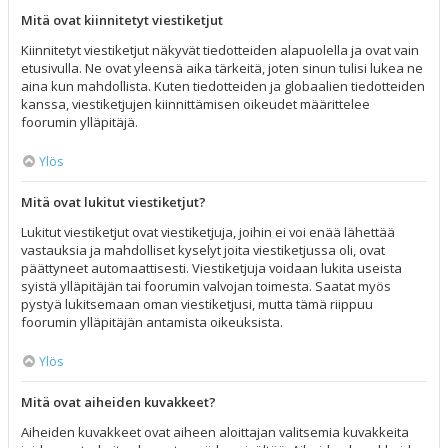
Mitä ovat kiinnitetyt viestiketjut
Kiinnitetyt viestiketjut näkyvät tiedotteiden alapuolella ja ovat vain
etusivulla. Ne ovat yleensä aika tärkeitä, joten sinun tulisi lukea ne
aina kun mahdollista. Kuten tiedotteiden ja globaalien tiedotteiden
kanssa, viestiketjujen kiinnittämisen oikeudet määrittelee
foorumin ylläpitäjä.
Ylös
Mitä ovat lukitut viestiketjut?
Lukitut viestiketjut ovat viestiketjuja, joihin ei voi enää lähettää
vastauksia ja mahdolliset kyselyt joita viestiketjussa oli, ovat
päättyneet automaattisesti. Viestiketjuja voidaan lukita useista
syistä ylläpitäjän tai foorumin valvojan toimesta. Saatat myös
pystyä lukitsemaan oman viestiketjusi, mutta tämä riippuu
foorumin ylläpitäjän antamista oikeuksista.
Ylös
Mitä ovat aiheiden kuvakkeet?
Aiheiden kuvakkeet ovat aiheen aloittajan valitsemia kuvakkeita