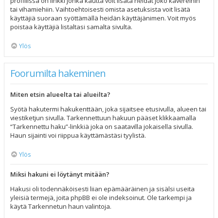
profiilissa on linkki jonka kautta voit lisätä heidät joko kavereihin
tai vihamiehiin. Vaihtoehtoisesti omista asetuksista voit lisätä
käyttäjiä suoraan syöttämällä heidän käyttäjänimen. Voit myös
poistaa käyttäjiä listaltasi samalta sivulta.
Ylös
Foorumilta hakeminen
Miten etsin alueelta tai alueilta?
Syötä hakutermi hakukenttään, joka sijaitsee etusivulla, alueen tai
viestiketjun sivulla. Tarkennettuun hakuun pääset klikkaamalla
“Tarkennettu haku”-linkkiä joka on saatavilla jokaisella sivulla.
Haun sijainti voi riippua käyttämästäsi tyylistä.
Ylös
Miksi hakuni ei löytänyt mitään?
Hakusi oli todennäköisesti liian epämääräinen ja sisälsi useita
yleisiä termejä, joita phpBB ei ole indeksoinut. Ole tarkempi ja
käytä Tarkennetun haun valintoja.