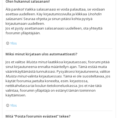
Olen hukannut salasanani!
Älä panikoi! Vaikka salasanaasi ei voida palauttaa, se voidaan
asettaa uudelleen. Käy kirjautumissivulla ja klikkaa
Unohdin
salasanani
. Seuraa ohjeita ja sinun pitäisi kohta pystyä
kirjautumaan uudelleen.
Jos et pysty asettamaan salasanaasi uudelleen, ota yhteyttä
foorumin ylläpitäjään.
Ylös
Miksi minut kirjataan ulos automaattisesti?
Jos et valitse
Muista minut
-laatikkoa kirjautuessasi, foorumi pitää
sinut kirjautuneena ennalta määritellyn ajan. Tämä estää muita
väärinkäyttämästä tunnuksiasi. Pysyäksesi kirjautuneena, valitse
Muista minut
-valinta kirjautuessasi. Tämä ei ole suositeltavaa, jos
käytät foorumia jaetulta koneelta, esim. kirjastossa,
nettikahvilassa tai koulun tietokoneluokassa. Jos et näe tätä
valintaa, foorumin ylläpitäjä on estänyt tämän toiminnon
käyttämisen.
Ylös
Mitä “Poista foorumin evästeet” tekee?