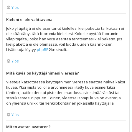
Ylös
Kieleni ei ole valittavana!
Joko ylläpitäjä ei ole asentanut kielellesi kielipakettia tai kukaan ei
ole kääntänyt tätä foorumia kielellesi. Kokeile pyytää foorumin
ylläpitäjältä, josko hän voisi asentaa tarvitsemasi kielipaketin. Jos
kielipakettia ei ole olemassa, voit luoda uuden käännöksen.
Lisätietoja löytyy
phpBB
®:n sivuilta.
Ylös
Mitä kuvia on käyttäjänimeni vieressä?
Viestejä katsottaessa käyttäjänimen vieressä saattaa näkyä kaksi
kuvaa. Yksi niistä voi olla arvonimeesi liitetty kuva esimerkiksi
tähtien, laatikoiden tai pisteiden muodossa viestimäärästäsi tai
statuksestasi riippuen. Toinen, yleensä isompi kuva on avatar ja
on yleensä uniikki tai henkilökohtainen jokaisella käyttäjällä.
Ylös
Miten asetan avataren?