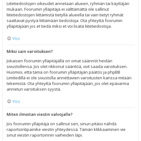
Liitetiedostojen oikeudet annetaan alueen, ryhmän tai käyttäjän
mukaan. Foorumin ylläpitäjä ei välttämättä ole sallinut
liitetiedostojen liittämistä tietyllä alueella tai vain tietyt ryhmät
saattavat pystyä liittämään tiedostoja. Ota yhteyttä foorumin
ylläpitäjään jos et tiedä miksi et voi lisätä liitetiedostoja.
Ylös
Miksi sain varoituksen?
Jokaisen foorumin ylläpitäjällä on omat säännöt heidän
sivustollensa. Jos olet rikkonut sääntöä, voit saada varoituksen.
Huomioi, että tämä on foorumin ylläpitäjän päätös ja phpBB
Limitedillä ei ole sivustolla annettavien varoitusten kanssa mitään
tekemistä. Ota yhteyttä foorumin ylläpitäjään, jos olet epävarma
annetun varoituksen syystä.
Ylös
Miten ilmoitan viestin valvojalle?
Jos foorumin ylläpitäjä on sallinut sen, sinun pitäisi nähdä
raportointipainike viestin yhteydessä. Tämän klikkaaminen vie
sinut viestin raportoinnin vaiheiden läpi.