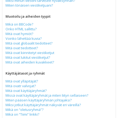
Miksi minun viestini tarvitsee hyväksynnän?
Miten tönäisen viestiketjuani?
Muotoilu ja aiheiden tyypit
Mikä on BBCode?
Onko HTML sallittu?
Mitä ovat hymiöt?
Voinko lähettää kuvia?
Mitä ovat globaalit tiedotteet?
Mitä ovat tiedotteet?
Mitä ovat kiinnitetyt viestiketjut
Mitä ovat lukitut viestiketjut?
Mitä ovat aiheiden kuvakkeet?
Käyttäjätasot ja ryhmät
Mitä ovat ylläpitäjät?
Mitä ovatr valvojat?
Mitä ovat käyttäjäryhmät?
Missä ovat käyttäjäryhmät ja miten liityn sellaiseen?
Miten pääsen käyttäjäryhmän johtajaksi?
Miksi jotkut käyttäjäryhmät näkyvät eri väreillä?
Mikä on “oletusryhmä”?
Mikä on “Tiimi” linkki?