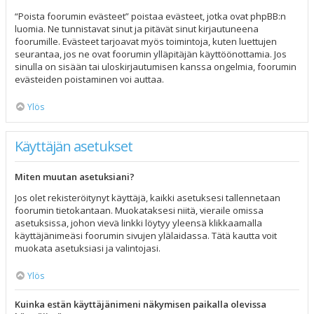
“Poista foorumin evästeet” poistaa evästeet, jotka ovat phpBB:n
luomia. Ne tunnistavat sinut ja pitävät sinut kirjautuneena
foorumille. Evästeet tarjoavat myös toimintoja, kuten luettujen
seurantaa, jos ne ovat foorumin ylläpitäjän käyttöönottamia. Jos
sinulla on sisään tai uloskirjautumisen kanssa ongelmia, foorumin
evästeiden poistaminen voi auttaa.
Ylös
Käyttäjän asetukset
Miten muutan asetuksiani?
Jos olet rekisteröitynyt käyttäjä, kaikki asetuksesi tallennetaan
foorumin tietokantaan. Muokataksesi niitä, vieraile omissa
asetuksissa, johon vievä linkki löytyy yleensä klikkaamalla
käyttäjänimeäsi foorumin sivujen ylälaidassa. Tätä kautta voit
muokata asetuksiasi ja valintojasi.
Ylös
Kuinka estän käyttäjänimeni näkymisen paikalla olevissa