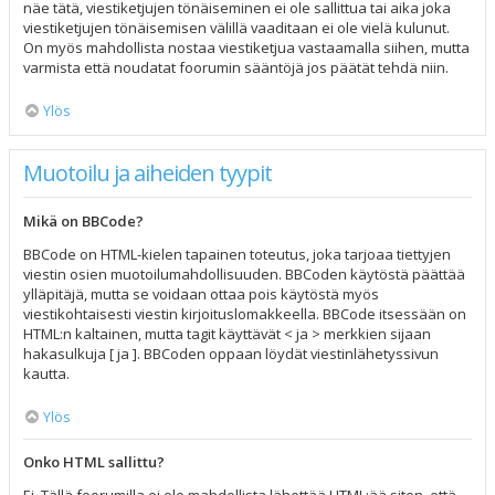
näe tätä, viestiketjujen tönäiseminen ei ole sallittua tai aika joka
viestiketjujen tönäisemisen välillä vaaditaan ei ole vielä kulunut.
On myös mahdollista nostaa viestiketjua vastaamalla siihen, mutta
varmista että noudatat foorumin sääntöjä jos päätät tehdä niin.
Ylös
Muotoilu ja aiheiden tyypit
Mikä on BBCode?
BBCode on HTML-kielen tapainen toteutus, joka tarjoaa tiettyjen
viestin osien muotoilumahdollisuuden. BBCoden käytöstä päättää
ylläpitäjä, mutta se voidaan ottaa pois käytöstä myös
viestikohtaisesti viestin kirjoituslomakkeella. BBCode itsessään on
HTML:n kaltainen, mutta tagit käyttävät < ja > merkkien sijaan
hakasulkuja [ ja ]. BBCoden oppaan löydät viestinlähetyssivun
kautta.
Ylös
Onko HTML sallittu?