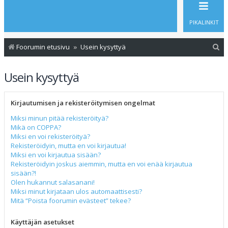
PIKALINKIT
E
Foorumin etusivu
Usein kysyttyä
t
Usein kysyttyä
s
i
Kirjautumisen ja rekisteröitymisen ongelmat
Miksi minun pitää rekisteröityä?
Mikä on COPPA?
Miksi en voi rekisteröityä?
Rekisteröidyin, mutta en voi kirjautua!
Miksi en voi kirjautua sisään?
Rekisteröidyin joskus aiemmin, mutta en voi enää kirjautua
sisään?!
Olen hukannut salasanani!
Miksi minut kirjataan ulos automaattisesti?
Mitä “Poista foorumin evästeet” tekee?
Käyttäjän asetukset