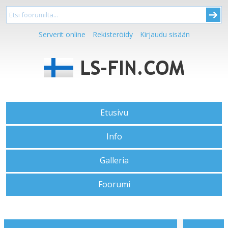
Serverit online
Rekisteröidy
Kirjaudu sisään
Etusivu
Info
Galleria
Foorumi