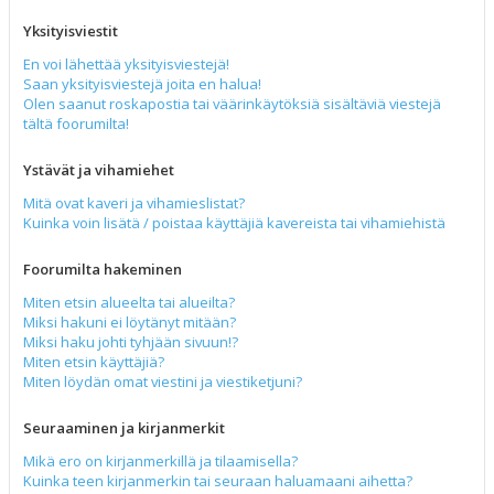
Yksityisviestit
En voi lähettää yksityisviestejä!
Saan yksityisviestejä joita en halua!
Olen saanut roskapostia tai väärinkäytöksiä sisältäviä viestejä
tältä foorumilta!
Ystävät ja vihamiehet
Mitä ovat kaveri ja vihamieslistat?
Kuinka voin lisätä / poistaa käyttäjiä kavereista tai vihamiehistä
Foorumilta hakeminen
Miten etsin alueelta tai alueilta?
Miksi hakuni ei löytänyt mitään?
Miksi haku johti tyhjään sivuun!?
Miten etsin käyttäjiä?
Miten löydän omat viestini ja viestiketjuni?
Seuraaminen ja kirjanmerkit
Mikä ero on kirjanmerkillä ja tilaamisella?
Kuinka teen kirjanmerkin tai seuraan haluamaani aihetta?