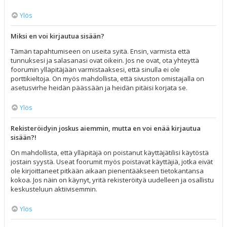
Ylös
Miksi en voi kirjautua sisään?
Tämän tapahtumiseen on useita syitä. Ensin, varmista että
tunnuksesi ja salasanasi ovat oikein. Jos ne ovat, ota yhteyttä
foorumin ylläpitäjään varmistaaksesi, että sinulla ei ole
porttikieltoja. On myös mahdollista, että sivuston omistajalla on
asetusvirhe heidän päässään ja heidän pitäisi korjata se.
Ylös
Rekisteröidyin joskus aiemmin, mutta en voi enää kirjautua
sisään?!
On mahdollista, että ylläpitäjä on poistanut käyttäjätilisi käytöstä
jostain syystä. Useat foorumit myös poistavat käyttäjiä, jotka eivät
ole kirjoittaneet pitkään aikaan pienentääkseen tietokantansa
kokoa. Jos näin on käynyt, yritä rekisteröityä uudelleen ja osallistu
keskusteluun aktiivisemmin.
Ylös