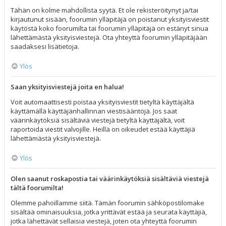
Tähän on kolme mahdollista syytä. Et ole rekisteröitynyt ja/tai
kirjautunut sisään, foorumin ylläpitäjä on poistanut yksityisviestit
käytöstä koko foorumilta tai foorumin ylläpitäjä on estänyt sinua
lähettämästä yksityisviestejä. Ota yhteyttä foorumin ylläpitäjään
saadaksesi lisätietoja.
Ylös
Saan yksityisviestejä joita en halua!
Voit automaattisesti poistaa yksityisviestit tietyltä käyttäjältä
käyttämällä käyttäjänhallinnan viestisääntöjä. Jos saat
väärinkäytöksiä sisältäviä viestejä tietyltä käyttäjältä, voit
raportoida viestit valvojille. Heillä on oikeudet estää käyttäjiä
lähettämästä yksityisviestejä.
Ylös
Olen saanut roskapostia tai väärinkäytöksiä sisältäviä viestejä
tältä foorumilta!
Olemme pahoillamme siitä. Tämän foorumin sähköpostilomake
sisältää ominaisuuksia, jotka yrittävät estää ja seurata käyttäjiä,
jotka lähettävät sellaisia viestejä, joten ota yhteyttä foorumin