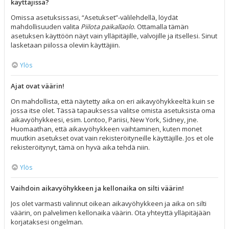
käyttäjissä?
Omissa asetuksissasi, “Asetukset”-välilehdellä, löydät
mahdollisuuden valita
Piilota paikallaolo
. Ottamalla tämän
asetuksen käyttöön näyt vain ylläpitäjille, valvojille ja itsellesi. Sinut
lasketaan piilossa oleviin käyttäjiin.
Ylös
Ajat ovat väärin!
On mahdollista, että näytetty aika on eri aikavyöhykkeeltä kuin se
jossa itse olet. Tässä tapauksessa valitse omista asetuksista oma
aikavyöhykkeesi, esim. Lontoo, Pariisi, New York, Sidney, jne.
Huomaathan, että aikavyöhykkeen vaihtaminen, kuten monet
muutkin asetukset ovat vain rekisteröityneille käyttäjille. Jos et ole
rekisteröitynyt, tämä on hyvä aika tehdä niin.
Ylös
Vaihdoin aikavyöhykkeen ja kellonaika on silti väärin!
Jos olet varmasti valinnut oikean aikavyöhykkeen ja aika on silti
väärin, on palvelimen kellonaika väärin. Ota yhteyttä ylläpitäjään
korjataksesi ongelman.