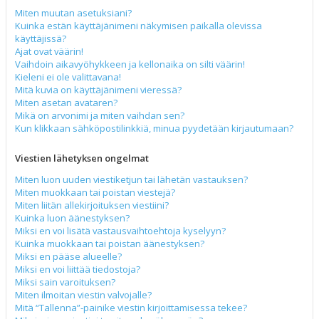
Miten muutan asetuksiani?
Kuinka estän käyttäjänimeni näkymisen paikalla olevissa
käyttäjissä?
Ajat ovat väärin!
Vaihdoin aikavyöhykkeen ja kellonaika on silti väärin!
Kieleni ei ole valittavana!
Mitä kuvia on käyttäjänimeni vieressä?
Miten asetan avataren?
Mikä on arvonimi ja miten vaihdan sen?
Kun klikkaan sähköpostilinkkiä, minua pyydetään kirjautumaan?
Viestien lähetyksen ongelmat
Miten luon uuden viestiketjun tai lähetän vastauksen?
Miten muokkaan tai poistan viestejä?
Miten liitän allekirjoituksen viestiini?
Kuinka luon äänestyksen?
Miksi en voi lisätä vastausvaihtoehtoja kyselyyn?
Kuinka muokkaan tai poistan äänestyksen?
Miksi en pääse alueelle?
Miksi en voi liittää tiedostoja?
Miksi sain varoituksen?
Miten ilmoitan viestin valvojalle?
Mitä “Tallenna”-painike viestin kirjoittamisessa tekee?