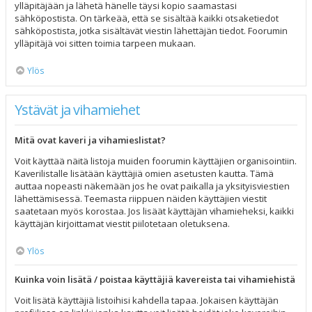
ylläpitäjään ja lähetä hänelle täysi kopio saamastasi
sähköpostista. On tärkeää, että se sisältää kaikki otsaketiedot
sähköpostista, jotka sisältävät viestin lähettäjän tiedot. Foorumin
ylläpitäjä voi sitten toimia tarpeen mukaan.
Ylös
Ystävät ja vihamiehet
Mitä ovat kaveri ja vihamieslistat?
Voit käyttää näitä listoja muiden foorumin käyttäjien organisointiin.
Kaverilistalle lisätään käyttäjiä omien asetusten kautta. Tämä
auttaa nopeasti näkemään jos he ovat paikalla ja yksityisviestien
lähettämisessä. Teemasta riippuen näiden käyttäjien viestit
saatetaan myös korostaa. Jos lisäät käyttäjän vihamieheksi, kaikki
käyttäjän kirjoittamat viestit piilotetaan oletuksena.
Ylös
Kuinka voin lisätä / poistaa käyttäjiä kavereista tai vihamiehistä
Voit lisätä käyttäjiä listoihisi kahdella tapaa. Jokaisen käyttäjän