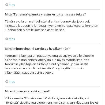
Ylös
Mitä “Tallenna”-painike viestin kirjoittamisessa tekee?
Tämän avulla on mahdollista tallentaa luonnoksia, jotka voit
kirjoittaa loppuun ja lähettää myöhemmin. Avataksesi tallennetun
luonnoksen, vieraile komissa asetuksissa.
Ylös
Miksi minun viestini tarvitsee hyväksynnän?
Foorumin ylläpitäjä on päättänyt, että viestit kyseiselle alueelle
tulee tarkastaa ennen lähetystä. On myös mahdollista, että
foorumin ylläpitäjä on siirtänyt sinut ryhmään, jonka viestit
tarkistetaan ennen lähettämistä. Ota yhteyttä foorumin
ylläpitäjään saadaksesi lisätietoja.
Ylös
Miten tönäisen viestiketjuani?
Klikkaamalla “Tönaise viestiä” -linkkiä, kun katselet sitä, voit
“tönäistä” viestiketjua alueen ensimmäisen sivun yläosaan. Jos et