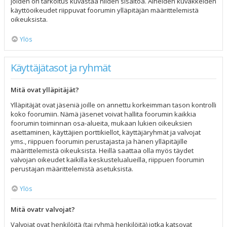
joiden on tarkoitus kuvastaa niiden sisältöä. Aiheiden kuvakkeiden
käyttöoikeudet riippuvat foorumin ylläpitäjän määrittelemistä
oikeuksista.
Ylös
Käyttäjätasot ja ryhmät
Mitä ovat ylläpitäjät?
Ylläpitäjät ovat jäseniä joille on annettu korkeimman tason kontrolli
koko foorumiin. Nämä jäsenet voivat hallita foorumin kaikkia
foorumin toiminnan osa-alueita, mukaan lukien oikeuksien
asettaminen, käyttäjien porttikiellot, käyttäjäryhmät ja valvojat
yms., riippuen foorumin perustajasta ja hänen ylläpitäjille
määrittelemistä oikeuksista. Heillä saattaa olla myös täydet
valvojan oikeudet kaikilla keskustelualueilla, riippuen foorumin
perustajan määrittelemistä asetuksista.
Ylös
Mitä ovatr valvojat?
Valvojat ovat henkilöitä (tai ryhmä henkilöitä) jotka katsovat