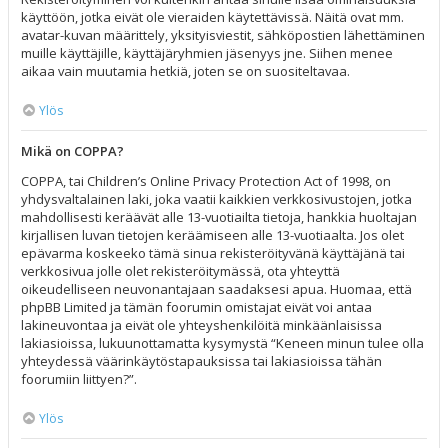
käyttöön, jotka eivät ole vieraiden käytettävissä. Näitä ovat mm.
avatar-kuvan määrittely, yksityisviestit, sähköpostien lähettäminen
muille käyttäjille, käyttäjäryhmien jäsenyys jne. Siihen menee
aikaa vain muutamia hetkiä, joten se on suositeltavaa.
Ylös
Mikä on COPPA?
COPPA, tai Children’s Online Privacy Protection Act of 1998, on
yhdysvaltalainen laki, joka vaatii kaikkien verkkosivustojen, jotka
mahdollisesti keräävät alle 13-vuotiailta tietoja, hankkia huoltajan
kirjallisen luvan tietojen keräämiseen alle 13-vuotiaalta. Jos olet
epävarma koskeeko tämä sinua rekisteröityvänä käyttäjänä tai
verkkosivua jolle olet rekisteröitymässä, ota yhteyttä
oikeudelliseen neuvonantajaan saadaksesi apua. Huomaa, että
phpBB Limited ja tämän foorumin omistajat eivät voi antaa
lakineuvontaa ja eivät ole yhteyshenkilöitä minkäänlaisissa
lakiasioissa, lukuunottamatta kysymystä “Keneen minun tulee olla
yhteydessä väärinkäytöstapauksissa tai lakiasioissa tähän
foorumiin liittyen?”.
Ylös