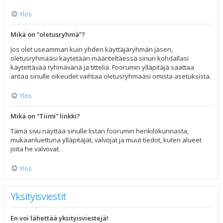
Ylös
Mikä on “oletusryhmä”?
Jos olet useamman kuin yhden käyttäjäryhmän jäsen,
oletusryhmääsi käytetään määriteltäessä sinun kohdallasi
käytettävää ryhmäväriä ja titteliä. Foorumin ylläpitäjä saattaa
antaa sinulle oikeudet vaihtaa oletusryhmääsi omista asetuksista.
Ylös
Mikä on “Tiimi” linkki?
Tämä sivu näyttää sinulle listan foorumin henkilökunnasta,
mukaanluettuna ylläpitäjät, valvojat ja muut tiedot, kuten alueet
joita he valvovat.
Ylös
Yksityisviestit
En voi lähettää yksityisviestejä!