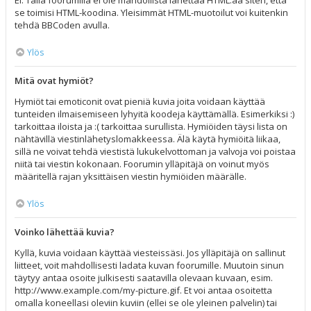
Ei. Tällä foorumilla ei ole mahdollista lähettää HTML:ää siten, että
se toimisi HTML-koodina. Yleisimmät HTML-muotoilut voi kuitenkin
tehdä BBCoden avulla.
Ylös
Mitä ovat hymiöt?
Hymiöt tai emoticonit ovat pieniä kuvia joita voidaan käyttää
tunteiden ilmaisemiseen lyhyitä koodeja käyttämällä. Esimerkiksi :)
tarkoittaa iloista ja :( tarkoittaa surullista. Hymiöiden täysi lista on
nähtävillä viestinlähetyslomakkeessa. Älä käytä hymiöitä liikaa,
sillä ne voivat tehdä viestistä lukukelvottoman ja valvoja voi poistaa
niitä tai viestin kokonaan. Foorumin ylläpitäjä on voinut myös
määritellä rajan yksittäisen viestin hymiöiden määrälle.
Ylös
Voinko lähettää kuvia?
Kyllä, kuvia voidaan käyttää viesteissäsi. Jos ylläpitäjä on sallinut
liitteet, voit mahdollisesti ladata kuvan foorumille. Muutoin sinun
täytyy antaa osoite julkisesti saatavilla olevaan kuvaan, esim.
http://www.example.com/my-picture.gif. Et voi antaa osoitetta
omalla koneellasi oleviin kuviin (ellei se ole yleinen palvelin) tai