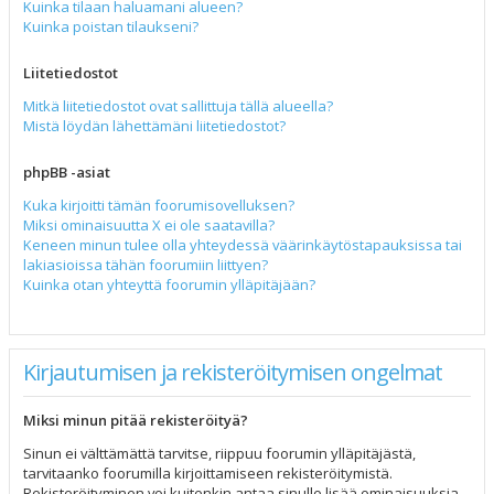
Kuinka tilaan haluamani alueen?
Kuinka poistan tilaukseni?
Liitetiedostot
Mitkä liitetiedostot ovat sallittuja tällä alueella?
Mistä löydän lähettämäni liitetiedostot?
phpBB -asiat
Kuka kirjoitti tämän foorumisovelluksen?
Miksi ominaisuutta X ei ole saatavilla?
Keneen minun tulee olla yhteydessä väärinkäytöstapauksissa tai
lakiasioissa tähän foorumiin liittyen?
Kuinka otan yhteyttä foorumin ylläpitäjään?
Kirjautumisen ja rekisteröitymisen ongelmat
Miksi minun pitää rekisteröityä?
Sinun ei välttämättä tarvitse, riippuu foorumin ylläpitäjästä,
tarvitaanko foorumilla kirjoittamiseen rekisteröitymistä.
Rekisteröityminen voi kuitenkin antaa sinulle lisää ominaisuuksia