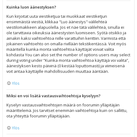
Kuinka luon äänestyksen?
Kun kirjoitat uuta viestiketjua tai muokkaat viestiketjun
ensimmäistä viestiä, klikkaa "Luo äänestys"-välilehteä
viestilomakkeen alapuolella. Jos et näe tätä välilehteä, sinulla ei
ole tarvittavia oikeuksia äänestysten luomiseen. Syötä otsikko ja
ainakin kaksi vaihtoehtoa niille varattuihin kenttiin. Varmista että
jokainen vaihtoehto on omalla rivillään tekstikentässä. Voit myös
määritellä kuinka monta vaihtoehtoa käyttäjät voivat valita
kohdasta You can also set the number of options users may select
during voting under “Kuinka monta vaihtoehtoa käyttäjä voi valita”,
äänestyksen kesto päivinä (0 kestää loputtomasti) ja viimeisenä
voit antaa käyttäjille mahdollisuuden muuttaa ääntään.
Ylös
Miksi en voi lisätä vastausvaihtoehtoja kyselyyn?
Kyselyn vastausvaihtoehtojen määrä on foorumin ylläpitäjän
määrittelemä. Jos tarvitset enemmän vaihtoehtoja kuin on sallittu,
ota yhteyttä foorumin ylläpitäjään.
Ylös