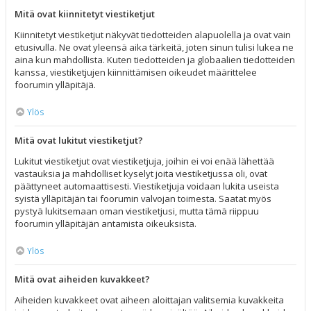
Mitä ovat kiinnitetyt viestiketjut
Kiinnitetyt viestiketjut näkyvät tiedotteiden alapuolella ja ovat vain
etusivulla. Ne ovat yleensä aika tärkeitä, joten sinun tulisi lukea ne
aina kun mahdollista. Kuten tiedotteiden ja globaalien tiedotteiden
kanssa, viestiketjujen kiinnittämisen oikeudet määrittelee
foorumin ylläpitäjä.
Ylös
Mitä ovat lukitut viestiketjut?
Lukitut viestiketjut ovat viestiketjuja, joihin ei voi enää lähettää
vastauksia ja mahdolliset kyselyt joita viestiketjussa oli, ovat
päättyneet automaattisesti. Viestiketjuja voidaan lukita useista
syistä ylläpitäjän tai foorumin valvojan toimesta. Saatat myös
pystyä lukitsemaan oman viestiketjusi, mutta tämä riippuu
foorumin ylläpitäjän antamista oikeuksista.
Ylös
Mitä ovat aiheiden kuvakkeet?
Aiheiden kuvakkeet ovat aiheen aloittajan valitsemia kuvakkeita