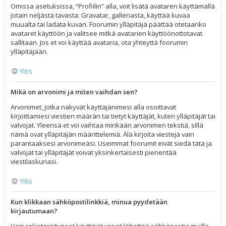
Omissa asetuksissa, “Profiilin” alla, voit lisätä avataren käyttämällä
jotain neljästä tavasta: Gravatar, galleriasta, käyttää kuvaa
muualta tai ladata kuvan. Foorumin ylläpitäjä päättää otetaanko
avataret käyttöön ja valitsee mitkä avatarien käyttöönottotavat
sallitaan. Jos et voi käyttää avataria, ota yhteyttä foorumin
ylläpitäjään.
Ylös
Mikä on arvonimi ja miten vaihdan sen?
Arvonimet, jotka näkyvät käyttäjänimesi alla osoittavat
kirjoittamiesi viestien määrän tai tietyt käyttäjät, kuten ylläpitäjät tai
valvojat. Yleensä et voi vaihtaa minkään arvonimen tekstiä, sillä
nämä ovat ylläpitäjän määrittelemiä. Älä kirjoita viestejä vain
parantaaksesi arvonimeäsi. Useimmat foorumit eivät siedä tätä ja
valvojat tai ylläpitäjät voivat yksinkertaisesti pienentää
viestilaskuriasi.
Ylös
Kun klikkaan sähköpostilinkkiä, minua pyydetään
kirjautumaan?