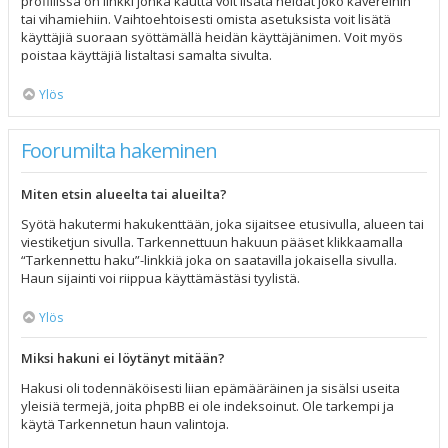
profiilissa on linkki jonka kautta voit lisätä heidät joko kavereihin
tai vihamiehiin. Vaihtoehtoisesti omista asetuksista voit lisätä
käyttäjiä suoraan syöttämällä heidän käyttäjänimen. Voit myös
poistaa käyttäjiä listaltasi samalta sivulta.
Ylös
Foorumilta hakeminen
Miten etsin alueelta tai alueilta?
Syötä hakutermi hakukenttään, joka sijaitsee etusivulla, alueen tai
viestiketjun sivulla. Tarkennettuun hakuun pääset klikkaamalla
“Tarkennettu haku”-linkkiä joka on saatavilla jokaisella sivulla.
Haun sijainti voi riippua käyttämästäsi tyylistä.
Ylös
Miksi hakuni ei löytänyt mitään?
Hakusi oli todennäköisesti liian epämääräinen ja sisälsi useita
yleisiä termejä, joita phpBB ei ole indeksoinut. Ole tarkempi ja
käytä Tarkennetun haun valintoja.