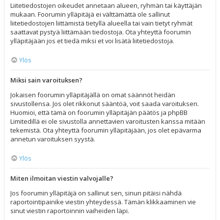
Liitetiedostojen oikeudet annetaan alueen, ryhmän tai käyttäjän
mukaan. Foorumin ylläpitäjä ei välttämättä ole sallinut
liitetiedostojen liittämistä tietyllä alueella tai vain tietyt ryhmät
saattavat pystyä liittämään tiedostoja. Ota yhteyttä foorumin
ylläpitäjään jos et tiedä miksi et voi lisätä liitetiedostoja.
Ylös
Miksi sain varoituksen?
Jokaisen foorumin ylläpitäjällä on omat säännöt heidän
sivustollensa. Jos olet rikkonut sääntöä, voit saada varoituksen.
Huomioi, että tämä on foorumin ylläpitäjän päätös ja phpBB
Limitedillä ei ole sivustolla annettavien varoitusten kanssa mitään
tekemistä. Ota yhteyttä foorumin ylläpitäjään, jos olet epävarma
annetun varoituksen syystä.
Ylös
Miten ilmoitan viestin valvojalle?
Jos foorumin ylläpitäjä on sallinut sen, sinun pitäisi nähdä
raportointipainike viestin yhteydessä. Tämän klikkaaminen vie
sinut viestin raportoinnin vaiheiden läpi.