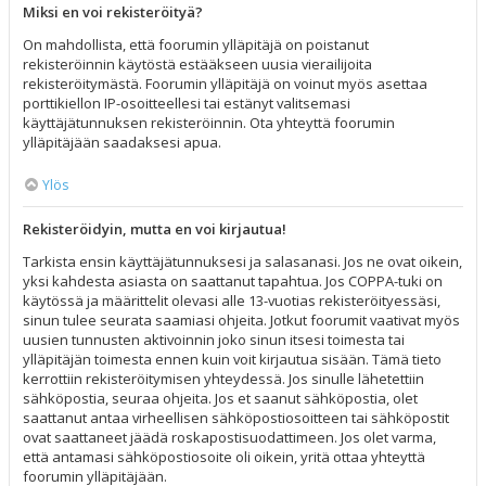
Miksi en voi rekisteröityä?
On mahdollista, että foorumin ylläpitäjä on poistanut
rekisteröinnin käytöstä estääkseen uusia vierailijoita
rekisteröitymästä. Foorumin ylläpitäjä on voinut myös asettaa
porttikiellon IP-osoitteellesi tai estänyt valitsemasi
käyttäjätunnuksen rekisteröinnin. Ota yhteyttä foorumin
ylläpitäjään saadaksesi apua.
Ylös
Rekisteröidyin, mutta en voi kirjautua!
Tarkista ensin käyttäjätunnuksesi ja salasanasi. Jos ne ovat oikein,
yksi kahdesta asiasta on saattanut tapahtua. Jos COPPA-tuki on
käytössä ja määrittelit olevasi alle 13-vuotias rekisteröityessäsi,
sinun tulee seurata saamiasi ohjeita. Jotkut foorumit vaativat myös
uusien tunnusten aktivoinnin joko sinun itsesi toimesta tai
ylläpitäjän toimesta ennen kuin voit kirjautua sisään. Tämä tieto
kerrottiin rekisteröitymisen yhteydessä. Jos sinulle lähetettiin
sähköpostia, seuraa ohjeita. Jos et saanut sähköpostia, olet
saattanut antaa virheellisen sähköpostiosoitteen tai sähköpostit
ovat saattaneet jäädä roskapostisuodattimeen. Jos olet varma,
että antamasi sähköpostiosoite oli oikein, yritä ottaa yhteyttä
foorumin ylläpitäjään.