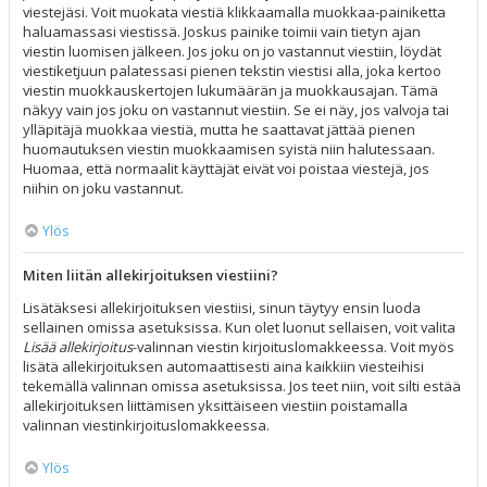
viestejäsi. Voit muokata viestiä klikkaamalla muokkaa-painiketta
haluamassasi viestissä. Joskus painike toimii vain tietyn ajan
viestin luomisen jälkeen. Jos joku on jo vastannut viestiin, löydät
viestiketjuun palatessasi pienen tekstin viestisi alla, joka kertoo
viestin muokkauskertojen lukumäärän ja muokkausajan. Tämä
näkyy vain jos joku on vastannut viestiin. Se ei näy, jos valvoja tai
ylläpitäjä muokkaa viestiä, mutta he saattavat jättää pienen
huomautuksen viestin muokkaamisen syistä niin halutessaan.
Huomaa, että normaalit käyttäjät eivät voi poistaa viestejä, jos
niihin on joku vastannut.
Ylös
Miten liitän allekirjoituksen viestiini?
Lisätäksesi allekirjoituksen viestiisi, sinun täytyy ensin luoda
sellainen omissa asetuksissa. Kun olet luonut sellaisen, voit valita
Lisää allekirjoitus
-valinnan viestin kirjoituslomakkeessa. Voit myös
lisätä allekirjoituksen automaattisesti aina kaikkiin viesteihisi
tekemällä valinnan omissa asetuksissa. Jos teet niin, voit silti estää
allekirjoituksen liittämisen yksittäiseen viestiin poistamalla
valinnan viestinkirjoituslomakkeessa.
Ylös