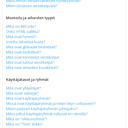
Miksi minun viestini tarvitsee hyväksynnän?
Miten tönäisen viestiketjuani?
Muotoilu ja aiheiden tyypit
Mikä on BBCode?
Onko HTML sallittu?
Mitä ovat hymiöt?
Voinko lähettää kuvia?
Mitä ovat globaalit tiedotteet?
Mitä ovat tiedotteet?
Mitä ovat kiinnitetyt viestiketjut
Mitä ovat lukitut viestiketjut?
Mitä ovat aiheiden kuvakkeet?
Käyttäjätasot ja ryhmät
Mitä ovat ylläpitäjät?
Mitä ovatr valvojat?
Mitä ovat käyttäjäryhmät?
Missä ovat käyttäjäryhmät ja miten liityn sellaiseen?
Miten pääsen käyttäjäryhmän johtajaksi?
Miksi jotkut käyttäjäryhmät näkyvät eri väreillä?
Mikä on “oletusryhmä”?
Mikä on “Tiimi” linkki?