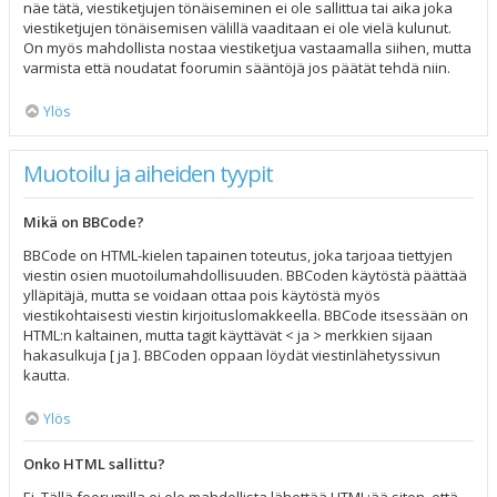
näe tätä, viestiketjujen tönäiseminen ei ole sallittua tai aika joka
viestiketjujen tönäisemisen välillä vaaditaan ei ole vielä kulunut.
On myös mahdollista nostaa viestiketjua vastaamalla siihen, mutta
varmista että noudatat foorumin sääntöjä jos päätät tehdä niin.
Ylös
Muotoilu ja aiheiden tyypit
Mikä on BBCode?
BBCode on HTML-kielen tapainen toteutus, joka tarjoaa tiettyjen
viestin osien muotoilumahdollisuuden. BBCoden käytöstä päättää
ylläpitäjä, mutta se voidaan ottaa pois käytöstä myös
viestikohtaisesti viestin kirjoituslomakkeella. BBCode itsessään on
HTML:n kaltainen, mutta tagit käyttävät < ja > merkkien sijaan
hakasulkuja [ ja ]. BBCoden oppaan löydät viestinlähetyssivun
kautta.
Ylös
Onko HTML sallittu?