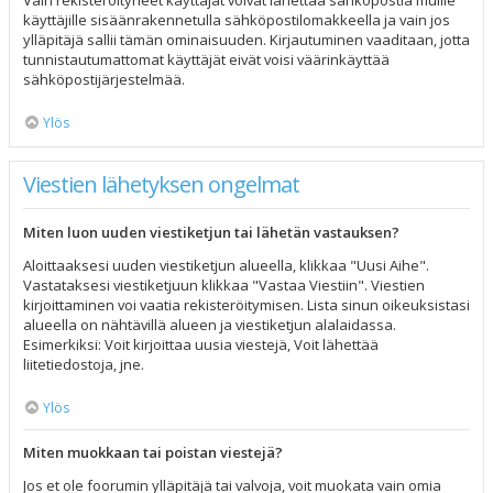
Vain rekisteröityneet käyttäjät voivat lähettää sähköpostia muille
käyttäjille sisäänrakennetulla sähköpostilomakkeella ja vain jos
ylläpitäjä sallii tämän ominaisuuden. Kirjautuminen vaaditaan, jotta
tunnistautumattomat käyttäjät eivät voisi väärinkäyttää
sähköpostijärjestelmää.
Ylös
Viestien lähetyksen ongelmat
Miten luon uuden viestiketjun tai lähetän vastauksen?
Aloittaaksesi uuden viestiketjun alueella, klikkaa "Uusi Aihe".
Vastataksesi viestiketjuun klikkaa "Vastaa Viestiin". Viestien
kirjoittaminen voi vaatia rekisteröitymisen. Lista sinun oikeuksistasi
alueella on nähtävillä alueen ja viestiketjun alalaidassa.
Esimerkiksi: Voit kirjoittaa uusia viestejä, Voit lähettää
liitetiedostoja, jne.
Ylös
Miten muokkaan tai poistan viestejä?
Jos et ole foorumin ylläpitäjä tai valvoja, voit muokata vain omia