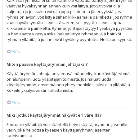
Kaikissa ryhmissä ei kuitenkaan ole vapaata pääsyä. Jotkut ryhmät
vaativat hyväksynnän ennen kuin voit liittyä. Jotkut voivat olla
suljettuja ja joissakin voi olla jopa piilotettuja jäsenyyksiä. Jos
ryhmä on avoin, voit liittyä siihen klikkaamalla painiketta. Jos ryhmä
vaatii hyväksynnän liittymistä varten, voit pyytää liittymislupaa
klikkaamalla painiketta. Ryhmän johtajan täytyy hyväksyä pyyntösi
ja hän saattaa kysyä miksi haluat liittyä ryhmään. Älä häiriköi
ryhmän ylläpitäjiä jos he eivät hyväksy pyyntöäsi. Heillä on syynsä.
Ylös
Miten pääsen käyttäjäryhmän johtajaksi?
Käyttäjäryhmän johtaja on yleensä määritelty, kun käyttäjäryhmät
on alunperin luotu ylläpitäjän toimesta. Jos haluat luoda
käyttäjäryhmän, ensimmäinen yhteyshenkilösi tulisi olla ylläpitäjä.
Kokeile yksityisviestin lähettämistä.
Ylös
Miksi jotkut käyttäjäryhmät näkyvät eri väreillä?
Foorumin ylläpitäjä voi määritellä tietyn käyttäjäryhmän jäsenille
värin joka helpottaa kyseisen käyttäjäryhmän jäsenten
tunnistamista.