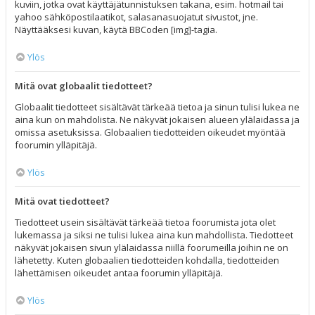
kuviin, jotka ovat käyttäjätunnistuksen takana, esim. hotmail tai
yahoo sähköpostilaatikot, salasanasuojatut sivustot, jne.
Näyttääksesi kuvan, käytä BBCoden [img]-tagia.
Ylös
Mitä ovat globaalit tiedotteet?
Globaalit tiedotteet sisältävät tärkeää tietoa ja sinun tulisi lukea ne
aina kun on mahdolista. Ne näkyvät jokaisen alueen ylälaidassa ja
omissa asetuksissa. Globaalien tiedotteiden oikeudet myöntää
foorumin ylläpitäjä.
Ylös
Mitä ovat tiedotteet?
Tiedotteet usein sisältävät tärkeää tietoa foorumista jota olet
lukemassa ja siksi ne tulisi lukea aina kun mahdollista. Tiedotteet
näkyvät jokaisen sivun ylälaidassa niillä foorumeilla joihin ne on
lähetetty. Kuten globaalien tiedotteiden kohdalla, tiedotteiden
lähettämisen oikeudet antaa foorumin ylläpitäjä.
Ylös