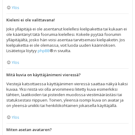
Ylös
Kieleni ei ole valittavana!
Joko ylläpitäjä ei ole asentanut kielellesi kielipakettia tai kukaan ei
ole kääntänyt tätä foorumia kielellesi. Kokeile pyytää foorumin
ylläpitäjältä, josko hän voisi asentaa tarvitsemasi kielipaketin. Jos
kielipakettia ei ole olemassa, voit luoda uuden käännöksen.
Lisätietoja löytyy
phpBB
®:n sivuilta.
Ylös
Mitä kuvia on käyttäjänimeni vieressä?
Viestejä katsottaessa käyttäjänimen vieressä saattaa näkyä kaksi
kuvaa. Yksi niistä voi olla arvonimeesi liitetty kuva esimerkiksi
tähtien, laatikoiden tai pisteiden muodossa viestimäärästäsi tai
statuksestasi riippuen. Toinen, yleensä isompi kuva on avatar ja
on yleensä uniikki tai henkilökohtainen jokaisella käyttäjällä.
Ylös
Miten asetan avataren?