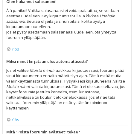
Olen hukannut salasanani!
Älä panikoi! Vaikka salasanaasi ei voida palauttaa, se voidaan
asettaa uudelleen. Käy kirjautumissivulla ja klikkaa
Unohdin
salasanani
. Seuraa ohjeita ja sinun pitäisi kohta pystyä
kirjautumaan uudelleen.
Jos et pysty asettamaan salasanaasi uudelleen, ota yhteyttä
foorumin ylläpitäjään.
Ylös
Miksi minut kirjataan ulos automaattisesti?
Jos et valitse
Muista minut
-laatikkoa kirjautuessasi, foorumi pitää
sinut kirjautuneena ennalta määritellyn ajan. Tämä estää muita
väärinkäyttämästä tunnuksiasi. Pysyäksesi kirjautuneena, valitse
Muista minut
-valinta kirjautuessasi. Tämä ei ole suositeltavaa, jos
käytät foorumia jaetulta koneelta, esim. kirjastossa,
nettikahvilassa tai koulun tietokoneluokassa. Jos et näe tätä
valintaa, foorumin ylläpitäjä on estänyt tämän toiminnon
käyttämisen.
Ylös
Mitä “Poista foorumin evästeet” tekee?