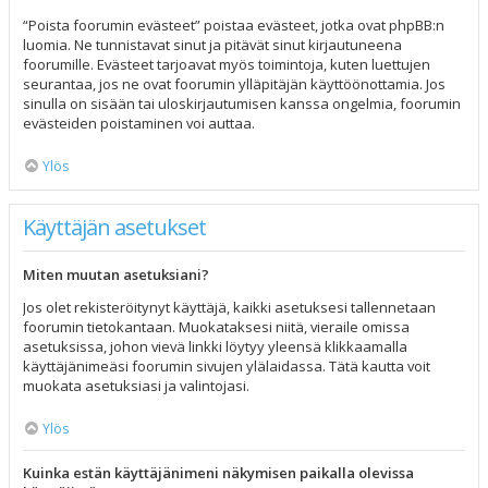
“Poista foorumin evästeet” poistaa evästeet, jotka ovat phpBB:n
luomia. Ne tunnistavat sinut ja pitävät sinut kirjautuneena
foorumille. Evästeet tarjoavat myös toimintoja, kuten luettujen
seurantaa, jos ne ovat foorumin ylläpitäjän käyttöönottamia. Jos
sinulla on sisään tai uloskirjautumisen kanssa ongelmia, foorumin
evästeiden poistaminen voi auttaa.
Ylös
Käyttäjän asetukset
Miten muutan asetuksiani?
Jos olet rekisteröitynyt käyttäjä, kaikki asetuksesi tallennetaan
foorumin tietokantaan. Muokataksesi niitä, vieraile omissa
asetuksissa, johon vievä linkki löytyy yleensä klikkaamalla
käyttäjänimeäsi foorumin sivujen ylälaidassa. Tätä kautta voit
muokata asetuksiasi ja valintojasi.
Ylös
Kuinka estän käyttäjänimeni näkymisen paikalla olevissa