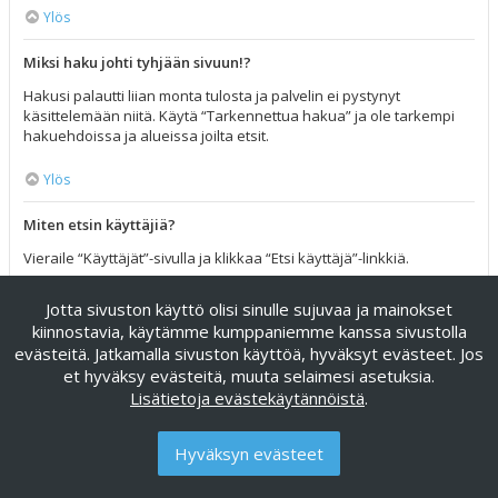
Ylös
Miksi haku johti tyhjään sivuun!?
Hakusi palautti liian monta tulosta ja palvelin ei pystynyt
käsittelemään niitä. Käytä “Tarkennettua hakua” ja ole tarkempi
hakuehdoissa ja alueissa joilta etsit.
Ylös
Miten etsin käyttäjiä?
Vieraile “Käyttäjät”-sivulla ja klikkaa “Etsi käyttäjä”-linkkiä.
Ylös
Jotta sivuston käyttö olisi sinulle sujuvaa ja mainokset
kiinnostavia, käytämme kumppaniemme kanssa sivustolla
Miten löydän omat viestini ja viestiketjuni?
evästeitä. Jatkamalla sivuston käyttöä, hyväksyt evästeet. Jos
et hyväksy evästeitä, muuta selaimesi asetuksia.
Omat viestisi näet klikkaamalla “Katso omia viestejäsi”-linkkiä
Lisätietoja evästekäytännöistä
.
omissa asetuksissa tai klikkaamalla “Etsi käyttäjän viesteistä”-
linkkiä omalla profiilisivullasi tai klikkaamalla “Pikalinkit”-valikkoa
foorumin ylälaidassa. Etsiäksesi omia viestiketjuja, käytä
Hyväksyn evästeet
tarkennettua hakua ja täytä sen hakuehdot haluamallasi tavalla.