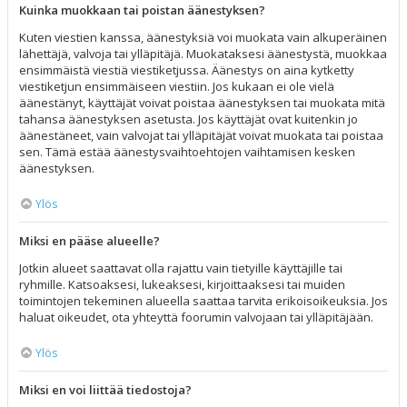
Kuinka muokkaan tai poistan äänestyksen?
Kuten viestien kanssa, äänestyksiä voi muokata vain alkuperäinen
lähettäjä, valvoja tai ylläpitäjä. Muokataksesi äänestystä, muokkaa
ensimmäistä viestiä viestiketjussa. Äänestys on aina kytketty
viestiketjun ensimmäiseen viestiin. Jos kukaan ei ole vielä
äänestänyt, käyttäjät voivat poistaa äänestyksen tai muokata mitä
tahansa äänestyksen asetusta. Jos käyttäjät ovat kuitenkin jo
äänestäneet, vain valvojat tai ylläpitäjät voivat muokata tai poistaa
sen. Tämä estää äänestysvaihtoehtojen vaihtamisen kesken
äänestyksen.
Ylös
Miksi en pääse alueelle?
Jotkin alueet saattavat olla rajattu vain tietyille käyttäjille tai
ryhmille. Katsoaksesi, lukeaksesi, kirjoittaaksesi tai muiden
toimintojen tekeminen alueella saattaa tarvita erikoisoikeuksia. Jos
haluat oikeudet, ota yhteyttä foorumin valvojaan tai ylläpitäjään.
Ylös
Miksi en voi liittää tiedostoja?