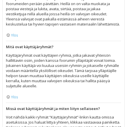
foorumeiden perään päivittäin. Heillä on on valta muokata ja
poistaa viestejä ja lukita, avata, siirtää, poistaa ja jakaa
viestiketjuja niillä alueilla joissa heillä on valvojan oikeudet.
Yleensä valvojat ovat paikalla estämässä aiheen vierestä
keskustelua tai hyvien tapojen vastaisen materiaalin lähettämistä.
Ylös
Mitä ovat käyttäjäryhmät?
Käyttäjäryhmät ovat käyttäjien ryhmiä, jotka jakavat yhteisön
hallittaviin osiin, joiden kanssa foorumin ylläpitäjät voivat toimia.
Jokainen käyttäjä voi kuulua useisiin ryhmiin ja jokaiselle ryhmälle
voidaan määritellä yksilölliset oikeudet. Tämä tarjoaa ylläpitäjille
helpon tavan muuttaa käyttäjien oikeuksia useille käyttäjille
kerralla, kuten muuttaa valvojien oikeuksia tai hallita pääsyä
suljetulle alueelle.
Ylös
Missä ovat käyttäjäryhmät ja miten liityn sellaiseen?
Voit nähdä kaikki ryhmät “Käyttäjäryhmät”-linkin kautta omissa
asetuksissa. Jos haluat liittyä yhteen, klikkaa vastaavaa painiketta.