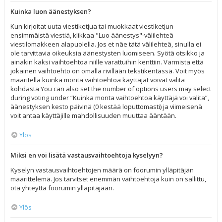
Kuinka luon äänestyksen?
Kun kirjoitat uuta viestiketjua tai muokkaat viestiketjun
ensimmäistä viestiä, klikkaa "Luo äänestys"-välilehteä
viestilomakkeen alapuolella. Jos et näe tätä välilehteä, sinulla ei
ole tarvittavia oikeuksia äänestysten luomiseen. Syötä otsikko ja
ainakin kaksi vaihtoehtoa niille varattuihin kenttiin. Varmista että
jokainen vaihtoehto on omalla rivillään tekstikentässä. Voit myös
määritellä kuinka monta vaihtoehtoa käyttäjät voivat valita
kohdasta You can also set the number of options users may select
during voting under “Kuinka monta vaihtoehtoa käyttäjä voi valita”,
äänestyksen kesto päivinä (0 kestää loputtomasti) ja viimeisenä
voit antaa käyttäjille mahdollisuuden muuttaa ääntään.
Ylös
Miksi en voi lisätä vastausvaihtoehtoja kyselyyn?
Kyselyn vastausvaihtoehtojen määrä on foorumin ylläpitäjän
määrittelemä. Jos tarvitset enemmän vaihtoehtoja kuin on sallittu,
ota yhteyttä foorumin ylläpitäjään.
Ylös