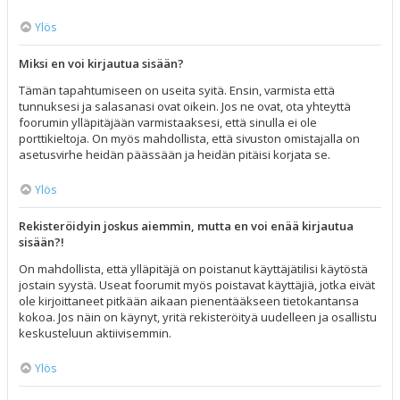
Ylös
Miksi en voi kirjautua sisään?
Tämän tapahtumiseen on useita syitä. Ensin, varmista että
tunnuksesi ja salasanasi ovat oikein. Jos ne ovat, ota yhteyttä
foorumin ylläpitäjään varmistaaksesi, että sinulla ei ole
porttikieltoja. On myös mahdollista, että sivuston omistajalla on
asetusvirhe heidän päässään ja heidän pitäisi korjata se.
Ylös
Rekisteröidyin joskus aiemmin, mutta en voi enää kirjautua
sisään?!
On mahdollista, että ylläpitäjä on poistanut käyttäjätilisi käytöstä
jostain syystä. Useat foorumit myös poistavat käyttäjiä, jotka eivät
ole kirjoittaneet pitkään aikaan pienentääkseen tietokantansa
kokoa. Jos näin on käynyt, yritä rekisteröityä uudelleen ja osallistu
keskusteluun aktiivisemmin.
Ylös