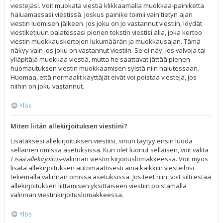
viestejäsi. Voit muokata viestiä klikkaamalla muokkaa-painiketta
haluamassasi viestissä. Joskus painike toimii vain tietyn ajan
viestin luomisen jälkeen. Jos joku on jo vastannut viestiin, löydät
viestiketjuun palatessasi pienen tekstin viestisi alla, joka kertoo
viestin muokkauskertojen lukumäärän ja muokkausajan. Tämä
näkyy vain jos joku on vastannut viestiin. Se ei näy, jos valvoja tai
ylläpitäjä muokkaa viestiä, mutta he saattavat jättää pienen
huomautuksen viestin muokkaamisen syistä niin halutessaan.
Huomaa, että normaalit käyttäjät eivät voi poistaa viestejä, jos
niihin on joku vastannut.
Ylös
Miten liitän allekirjoituksen viestiini?
Lisätäksesi allekirjoituksen viestiisi, sinun täytyy ensin luoda
sellainen omissa asetuksissa. Kun olet luonut sellaisen, voit valita
Lisää allekirjoitus
-valinnan viestin kirjoituslomakkeessa. Voit myös
lisätä allekirjoituksen automaattisesti aina kaikkiin viesteihisi
tekemällä valinnan omissa asetuksissa. Jos teet niin, voit silti estää
allekirjoituksen liittämisen yksittäiseen viestiin poistamalla
valinnan viestinkirjoituslomakkeessa.
Ylös