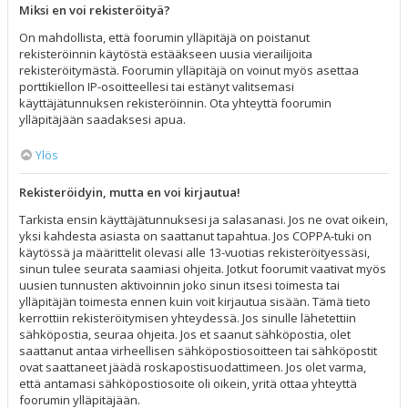
Miksi en voi rekisteröityä?
On mahdollista, että foorumin ylläpitäjä on poistanut
rekisteröinnin käytöstä estääkseen uusia vierailijoita
rekisteröitymästä. Foorumin ylläpitäjä on voinut myös asettaa
porttikiellon IP-osoitteellesi tai estänyt valitsemasi
käyttäjätunnuksen rekisteröinnin. Ota yhteyttä foorumin
ylläpitäjään saadaksesi apua.
Ylös
Rekisteröidyin, mutta en voi kirjautua!
Tarkista ensin käyttäjätunnuksesi ja salasanasi. Jos ne ovat oikein,
yksi kahdesta asiasta on saattanut tapahtua. Jos COPPA-tuki on
käytössä ja määrittelit olevasi alle 13-vuotias rekisteröityessäsi,
sinun tulee seurata saamiasi ohjeita. Jotkut foorumit vaativat myös
uusien tunnusten aktivoinnin joko sinun itsesi toimesta tai
ylläpitäjän toimesta ennen kuin voit kirjautua sisään. Tämä tieto
kerrottiin rekisteröitymisen yhteydessä. Jos sinulle lähetettiin
sähköpostia, seuraa ohjeita. Jos et saanut sähköpostia, olet
saattanut antaa virheellisen sähköpostiosoitteen tai sähköpostit
ovat saattaneet jäädä roskapostisuodattimeen. Jos olet varma,
että antamasi sähköpostiosoite oli oikein, yritä ottaa yhteyttä
foorumin ylläpitäjään.