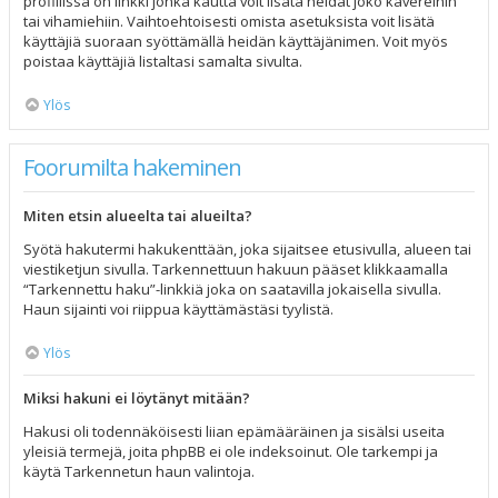
profiilissa on linkki jonka kautta voit lisätä heidät joko kavereihin
tai vihamiehiin. Vaihtoehtoisesti omista asetuksista voit lisätä
käyttäjiä suoraan syöttämällä heidän käyttäjänimen. Voit myös
poistaa käyttäjiä listaltasi samalta sivulta.
Ylös
Foorumilta hakeminen
Miten etsin alueelta tai alueilta?
Syötä hakutermi hakukenttään, joka sijaitsee etusivulla, alueen tai
viestiketjun sivulla. Tarkennettuun hakuun pääset klikkaamalla
“Tarkennettu haku”-linkkiä joka on saatavilla jokaisella sivulla.
Haun sijainti voi riippua käyttämästäsi tyylistä.
Ylös
Miksi hakuni ei löytänyt mitään?
Hakusi oli todennäköisesti liian epämääräinen ja sisälsi useita
yleisiä termejä, joita phpBB ei ole indeksoinut. Ole tarkempi ja
käytä Tarkennetun haun valintoja.