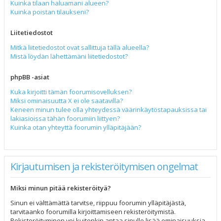
Kuinka tilaan haluamani alueen?
Kuinka poistan tilaukseni?
Liitetiedostot
Mitkä liitetiedostot ovat sallittuja tällä alueella?
Mistä löydän lähettämäni liitetiedostot?
phpBB -asiat
Kuka kirjoitti tämän foorumisovelluksen?
Miksi ominaisuutta X ei ole saatavilla?
Keneen minun tulee olla yhteydessä väärinkäytöstapauksissa tai
lakiasioissa tähän foorumiin liittyen?
Kuinka otan yhteyttä foorumin ylläpitäjään?
Kirjautumisen ja rekisteröitymisen ongelmat
Miksi minun pitää rekisteröityä?
Sinun ei välttämättä tarvitse, riippuu foorumin ylläpitäjästä,
tarvitaanko foorumilla kirjoittamiseen rekisteröitymistä.
Rekisteröityminen voi kuitenkin antaa sinulle lisää ominaisuuksia