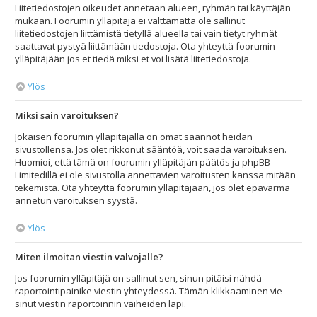
Liitetiedostojen oikeudet annetaan alueen, ryhmän tai käyttäjän
mukaan. Foorumin ylläpitäjä ei välttämättä ole sallinut
liitetiedostojen liittämistä tietyllä alueella tai vain tietyt ryhmät
saattavat pystyä liittämään tiedostoja. Ota yhteyttä foorumin
ylläpitäjään jos et tiedä miksi et voi lisätä liitetiedostoja.
Ylös
Miksi sain varoituksen?
Jokaisen foorumin ylläpitäjällä on omat säännöt heidän
sivustollensa. Jos olet rikkonut sääntöä, voit saada varoituksen.
Huomioi, että tämä on foorumin ylläpitäjän päätös ja phpBB
Limitedillä ei ole sivustolla annettavien varoitusten kanssa mitään
tekemistä. Ota yhteyttä foorumin ylläpitäjään, jos olet epävarma
annetun varoituksen syystä.
Ylös
Miten ilmoitan viestin valvojalle?
Jos foorumin ylläpitäjä on sallinut sen, sinun pitäisi nähdä
raportointipainike viestin yhteydessä. Tämän klikkaaminen vie
sinut viestin raportoinnin vaiheiden läpi.