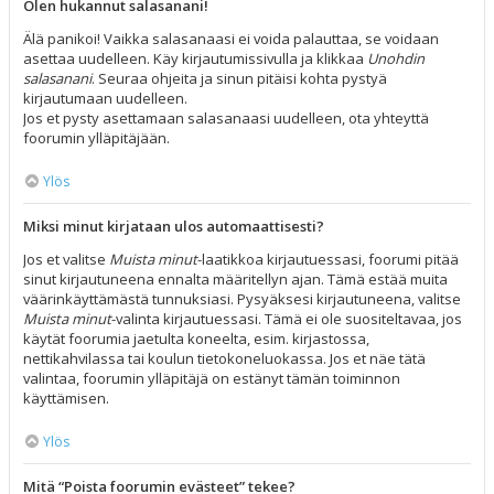
Olen hukannut salasanani!
Älä panikoi! Vaikka salasanaasi ei voida palauttaa, se voidaan
asettaa uudelleen. Käy kirjautumissivulla ja klikkaa
Unohdin
salasanani
. Seuraa ohjeita ja sinun pitäisi kohta pystyä
kirjautumaan uudelleen.
Jos et pysty asettamaan salasanaasi uudelleen, ota yhteyttä
foorumin ylläpitäjään.
Ylös
Miksi minut kirjataan ulos automaattisesti?
Jos et valitse
Muista minut
-laatikkoa kirjautuessasi, foorumi pitää
sinut kirjautuneena ennalta määritellyn ajan. Tämä estää muita
väärinkäyttämästä tunnuksiasi. Pysyäksesi kirjautuneena, valitse
Muista minut
-valinta kirjautuessasi. Tämä ei ole suositeltavaa, jos
käytät foorumia jaetulta koneelta, esim. kirjastossa,
nettikahvilassa tai koulun tietokoneluokassa. Jos et näe tätä
valintaa, foorumin ylläpitäjä on estänyt tämän toiminnon
käyttämisen.
Ylös
Mitä “Poista foorumin evästeet” tekee?