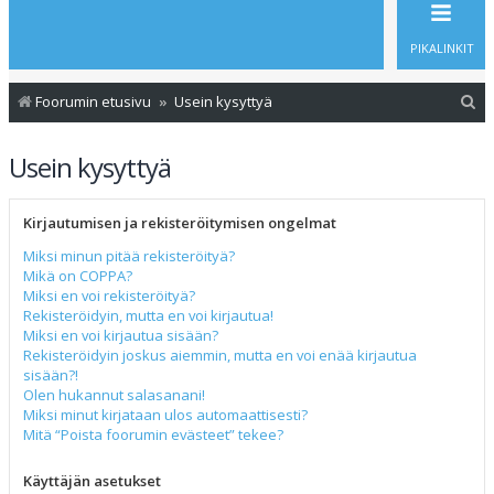
PIKALINKIT
E
Foorumin etusivu
Usein kysyttyä
t
Usein kysyttyä
s
i
Kirjautumisen ja rekisteröitymisen ongelmat
Miksi minun pitää rekisteröityä?
Mikä on COPPA?
Miksi en voi rekisteröityä?
Rekisteröidyin, mutta en voi kirjautua!
Miksi en voi kirjautua sisään?
Rekisteröidyin joskus aiemmin, mutta en voi enää kirjautua
sisään?!
Olen hukannut salasanani!
Miksi minut kirjataan ulos automaattisesti?
Mitä “Poista foorumin evästeet” tekee?
Käyttäjän asetukset