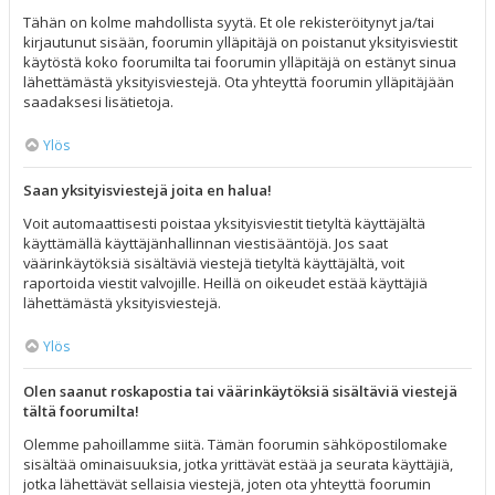
Tähän on kolme mahdollista syytä. Et ole rekisteröitynyt ja/tai
kirjautunut sisään, foorumin ylläpitäjä on poistanut yksityisviestit
käytöstä koko foorumilta tai foorumin ylläpitäjä on estänyt sinua
lähettämästä yksityisviestejä. Ota yhteyttä foorumin ylläpitäjään
saadaksesi lisätietoja.
Ylös
Saan yksityisviestejä joita en halua!
Voit automaattisesti poistaa yksityisviestit tietyltä käyttäjältä
käyttämällä käyttäjänhallinnan viestisääntöjä. Jos saat
väärinkäytöksiä sisältäviä viestejä tietyltä käyttäjältä, voit
raportoida viestit valvojille. Heillä on oikeudet estää käyttäjiä
lähettämästä yksityisviestejä.
Ylös
Olen saanut roskapostia tai väärinkäytöksiä sisältäviä viestejä
tältä foorumilta!
Olemme pahoillamme siitä. Tämän foorumin sähköpostilomake
sisältää ominaisuuksia, jotka yrittävät estää ja seurata käyttäjiä,
jotka lähettävät sellaisia viestejä, joten ota yhteyttä foorumin