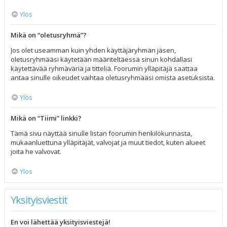
Ylös
Mikä on “oletusryhmä”?
Jos olet useamman kuin yhden käyttäjäryhmän jäsen,
oletusryhmääsi käytetään määriteltäessä sinun kohdallasi
käytettävää ryhmäväriä ja titteliä. Foorumin ylläpitäjä saattaa
antaa sinulle oikeudet vaihtaa oletusryhmääsi omista asetuksista.
Ylös
Mikä on “Tiimi” linkki?
Tämä sivu näyttää sinulle listan foorumin henkilökunnasta,
mukaanluettuna ylläpitäjät, valvojat ja muut tiedot, kuten alueet
joita he valvovat.
Ylös
Yksityisviestit
En voi lähettää yksityisviestejä!