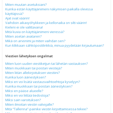
Miten muutan asetuksiani?
Kuinka estän käyttäjänimeni näkymisen paikalla olevissa
käyttäjissä?
Ajat ovat väärin!
Vaihdoin aikavyöhykkeen ja kellonaika on silti väärin!
Kieleni ei ole valittavana!
Mitä kuvia on käyttäjänimeni vieressä?
Miten asetan avataren?
Mikä on arvonimi ja miten vaihdan sen?
Kun klikkaan sähköpostilinkkiä, minua pyydetään kirjautumaan?
Viestien lähetyksen ongelmat
Miten luon uuden viestiketjun tai lähetän vastauksen?
Miten muokkaan tai poistan viestejä?
Miten liitän allekirjoituksen viestiini?
Kuinka luon äänestyksen?
Miksi en voi lisätä vastausvaihtoehtoja kyselyyn?
Kuinka muokkaan tai poistan äänestyksen?
Miksi en pääse alueelle?
Miksi en voi liittää tiedostoja?
Miksi sain varoituksen?
Miten ilmoitan viestin valvojalle?
Mitä “Tallenna”-painike viestin kirjoittamisessa tekee?