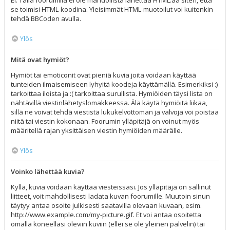
Ei. Tällä foorumilla ei ole mahdollista lähettää HTML:ää siten, että
se toimisi HTML-koodina. Yleisimmät HTML-muotoilut voi kuitenkin
tehdä BBCoden avulla.
Ylös
Mitä ovat hymiöt?
Hymiöt tai emoticonit ovat pieniä kuvia joita voidaan käyttää
tunteiden ilmaisemiseen lyhyitä koodeja käyttämällä. Esimerkiksi :)
tarkoittaa iloista ja :( tarkoittaa surullista. Hymiöiden täysi lista on
nähtävillä viestinlähetyslomakkeessa. Älä käytä hymiöitä liikaa,
sillä ne voivat tehdä viestistä lukukelvottoman ja valvoja voi poistaa
niitä tai viestin kokonaan. Foorumin ylläpitäjä on voinut myös
määritellä rajan yksittäisen viestin hymiöiden määrälle.
Ylös
Voinko lähettää kuvia?
Kyllä, kuvia voidaan käyttää viesteissäsi. Jos ylläpitäjä on sallinut
liitteet, voit mahdollisesti ladata kuvan foorumille. Muutoin sinun
täytyy antaa osoite julkisesti saatavilla olevaan kuvaan, esim.
http://www.example.com/my-picture.gif. Et voi antaa osoitetta
omalla koneellasi oleviin kuviin (ellei se ole yleinen palvelin) tai