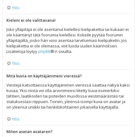
Ylös
Kieleni ei ole valittavana!
Joko ylläpitäjä ei ole asentanut kielellesi kielipakettia tai kukaan ei
ole kääntänyt tätä foorumia kielellesi. Kokeile pyytää foorumin
ylläpitäjältä, josko hän voisi asentaa tarvitsemasi kielipaketin. Jos
kielipakettia ei ole olemassa, voit luoda uuden käännöksen.
Lisätietoja löytyy
phpBB
®:n sivuilta.
Ylös
Mitä kuvia on käyttäjänimeni vieressä?
Viestejä katsottaessa käyttäjänimen vieressä saattaa näkyä kaksi
kuvaa. Yksi niistä voi olla arvonimeesi liitetty kuva esimerkiksi
tähtien, laatikoiden tai pisteiden muodossa viestimäärästäsi tai
statuksestasi riippuen. Toinen, yleensä isompi kuva on avatar ja
on yleensä uniikki tai henkilökohtainen jokaisella käyttäjällä.
Ylös
Miten asetan avataren?