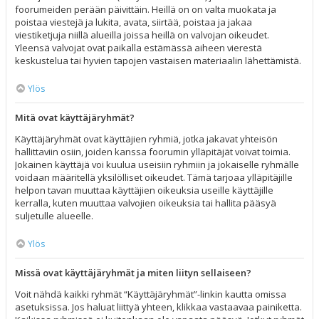
foorumeiden perään päivittäin. Heillä on on valta muokata ja
poistaa viestejä ja lukita, avata, siirtää, poistaa ja jakaa
viestiketjuja niillä alueilla joissa heillä on valvojan oikeudet.
Yleensä valvojat ovat paikalla estämässä aiheen vierestä
keskustelua tai hyvien tapojen vastaisen materiaalin lähettämistä.
Ylös
Mitä ovat käyttäjäryhmät?
Käyttäjäryhmät ovat käyttäjien ryhmiä, jotka jakavat yhteisön
hallittaviin osiin, joiden kanssa foorumin ylläpitäjät voivat toimia.
Jokainen käyttäjä voi kuulua useisiin ryhmiin ja jokaiselle ryhmälle
voidaan määritellä yksilölliset oikeudet. Tämä tarjoaa ylläpitäjille
helpon tavan muuttaa käyttäjien oikeuksia useille käyttäjille
kerralla, kuten muuttaa valvojien oikeuksia tai hallita pääsyä
suljetulle alueelle.
Ylös
Missä ovat käyttäjäryhmät ja miten liityn sellaiseen?
Voit nähdä kaikki ryhmät “Käyttäjäryhmät”-linkin kautta omissa
asetuksissa. Jos haluat liittyä yhteen, klikkaa vastaavaa painiketta.