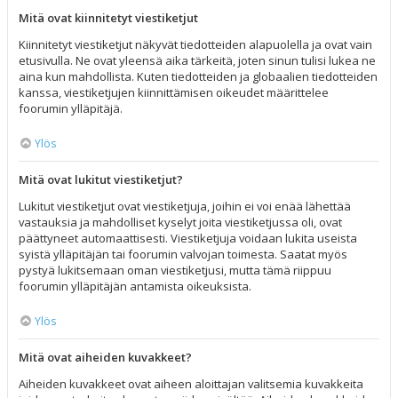
Mitä ovat kiinnitetyt viestiketjut
Kiinnitetyt viestiketjut näkyvät tiedotteiden alapuolella ja ovat vain
etusivulla. Ne ovat yleensä aika tärkeitä, joten sinun tulisi lukea ne
aina kun mahdollista. Kuten tiedotteiden ja globaalien tiedotteiden
kanssa, viestiketjujen kiinnittämisen oikeudet määrittelee
foorumin ylläpitäjä.
Ylös
Mitä ovat lukitut viestiketjut?
Lukitut viestiketjut ovat viestiketjuja, joihin ei voi enää lähettää
vastauksia ja mahdolliset kyselyt joita viestiketjussa oli, ovat
päättyneet automaattisesti. Viestiketjuja voidaan lukita useista
syistä ylläpitäjän tai foorumin valvojan toimesta. Saatat myös
pystyä lukitsemaan oman viestiketjusi, mutta tämä riippuu
foorumin ylläpitäjän antamista oikeuksista.
Ylös
Mitä ovat aiheiden kuvakkeet?
Aiheiden kuvakkeet ovat aiheen aloittajan valitsemia kuvakkeita