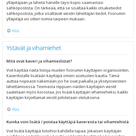
ylläpitäjään ja lähetä hänelle täysi kopio saamastasi
sähköpostista. On tärkeää, että se sisältää kaikki otsaketiedot
sähköpostista, jotka sisältävät viestin lähettäjän tiedot. Foorumin
ylläpitäjä voi sitten toimia tarpeen mukaan.
Ylös
Ystävät ja vihamiehet
Mitä ovat kaveri ja vihamieslistat?
Voit käyttää näitä listoja muiden foorumin käyttäjien organisointiin.
Kaverilistalle lisätään käyttäjiä omien asetusten kautta. Tämä
auttaa nopeasti näkemään jos he ovat paikalla ja yksityisviestien
lähettämisessä. Teemasta riippuen näiden käyttäjien viestit
saatetaan myös korostaa. Jos lisäät käyttäjän vihamieheksi, kaikki
käyttäjän kirjoittamat viestit piilotetaan oletuksena.
Ylös
Kuinka voin lisätä / poistaa käyttäjiä kavereista tai vihamiehistä
Voit lisätä käyttäjiä listoihisi kahdella tapaa. Jokaisen käyttäjän