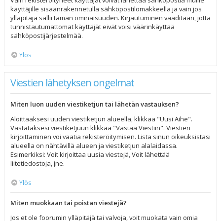
Vain rekisteröityneet käyttäjät voivat lähettää sähköpostia muille
käyttäjille sisäänrakennetulla sähköpostilomakkeella ja vain jos
ylläpitäjä sallii tämän ominaisuuden. Kirjautuminen vaaditaan, jotta
tunnistautumattomat käyttäjät eivät voisi väärinkäyttää
sähköpostijärjestelmää.
Ylös
Viestien lähetyksen ongelmat
Miten luon uuden viestiketjun tai lähetän vastauksen?
Aloittaaksesi uuden viestiketjun alueella, klikkaa "Uusi Aihe".
Vastataksesi viestiketjuun klikkaa "Vastaa Viestiin". Viestien
kirjoittaminen voi vaatia rekisteröitymisen. Lista sinun oikeuksistasi
alueella on nähtävillä alueen ja viestiketjun alalaidassa.
Esimerkiksi: Voit kirjoittaa uusia viestejä, Voit lähettää
liitetiedostoja, jne.
Ylös
Miten muokkaan tai poistan viestejä?
Jos et ole foorumin ylläpitäjä tai valvoja, voit muokata vain omia