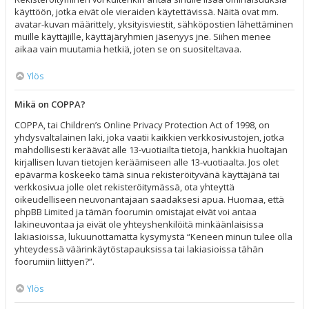
käyttöön, jotka eivät ole vieraiden käytettävissä. Näitä ovat mm.
avatar-kuvan määrittely, yksityisviestit, sähköpostien lähettäminen
muille käyttäjille, käyttäjäryhmien jäsenyys jne. Siihen menee
aikaa vain muutamia hetkiä, joten se on suositeltavaa.
Ylös
Mikä on COPPA?
COPPA, tai Children’s Online Privacy Protection Act of 1998, on
yhdysvaltalainen laki, joka vaatii kaikkien verkkosivustojen, jotka
mahdollisesti keräävät alle 13-vuotiailta tietoja, hankkia huoltajan
kirjallisen luvan tietojen keräämiseen alle 13-vuotiaalta. Jos olet
epävarma koskeeko tämä sinua rekisteröityvänä käyttäjänä tai
verkkosivua jolle olet rekisteröitymässä, ota yhteyttä
oikeudelliseen neuvonantajaan saadaksesi apua. Huomaa, että
phpBB Limited ja tämän foorumin omistajat eivät voi antaa
lakineuvontaa ja eivät ole yhteyshenkilöitä minkäänlaisissa
lakiasioissa, lukuunottamatta kysymystä “Keneen minun tulee olla
yhteydessä väärinkäytöstapauksissa tai lakiasioissa tähän
foorumiin liittyen?”.
Ylös