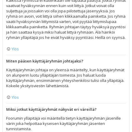
Kaikissa ryhmissä ei kuitenkaan ole vapaata pääsyä. Jotkut ryhmät
vaativat hyväksynnän ennen kuin voit liittyä. Jotkut voivat olla
suljettuja ja joissakin voi olla jopa piilotettuja jäsenyyksiä. Jos
ryhmä on avoin, voit liittyä siihen klikkaamalla painiketta. Jos ryhmä
vaatii hyväksynnän liittymistä varten, voit pyytää liittymislupaa
klikkaamalla painiketta. Ryhmän johtajan täytyy hyväksyä pyyntösi
ja hän saattaa kysyä miksi haluat liittyä ryhmään. Älä häiriköi
ryhmän ylläpitäjiä jos he eivät hyväksy pyyntöäsi. Heillä on syynsä.
Ylös
Miten pääsen käyttäjäryhmän johtajaksi?
Käyttäjäryhmän johtaja on yleensä määritelty, kun käyttäjäryhmät
on alunperin luotu ylläpitäjän toimesta. Jos haluat luoda
käyttäjäryhmän, ensimmäinen yhteyshenkilösi tulisi olla ylläpitäjä.
Kokeile yksityisviestin lähettämistä.
Ylös
Miksi jotkut käyttäjäryhmät näkyvät eri väreillä?
Foorumin ylläpitäjä voi määritellä tietyn käyttäjäryhmän jäsenille
värin joka helpottaa kyseisen käyttäjäryhmän jäsenten
tunnistamista.