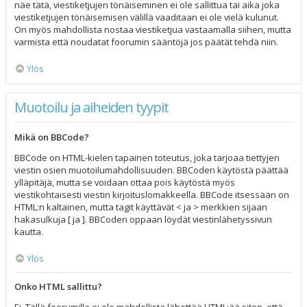
näe tätä, viestiketjujen tönäiseminen ei ole sallittua tai aika joka
viestiketjujen tönäisemisen välillä vaaditaan ei ole vielä kulunut.
On myös mahdollista nostaa viestiketjua vastaamalla siihen, mutta
varmista että noudatat foorumin sääntöjä jos päätät tehdä niin.
Ylös
Muotoilu ja aiheiden tyypit
Mikä on BBCode?
BBCode on HTML-kielen tapainen toteutus, joka tarjoaa tiettyjen
viestin osien muotoilumahdollisuuden. BBCoden käytöstä päättää
ylläpitäjä, mutta se voidaan ottaa pois käytöstä myös
viestikohtaisesti viestin kirjoituslomakkeella. BBCode itsessään on
HTML:n kaltainen, mutta tagit käyttävät < ja > merkkien sijaan
hakasulkuja [ ja ]. BBCoden oppaan löydät viestinlähetyssivun
kautta.
Ylös
Onko HTML sallittu?