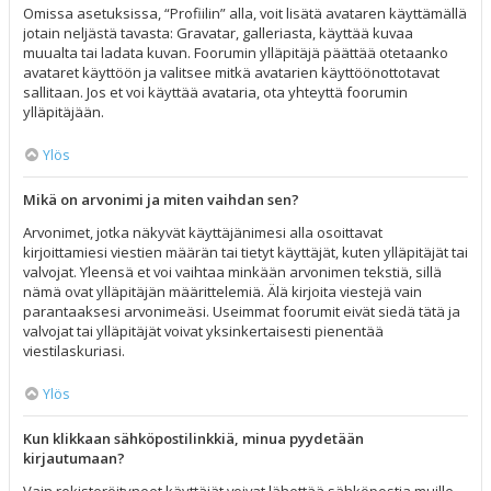
Omissa asetuksissa, “Profiilin” alla, voit lisätä avataren käyttämällä
jotain neljästä tavasta: Gravatar, galleriasta, käyttää kuvaa
muualta tai ladata kuvan. Foorumin ylläpitäjä päättää otetaanko
avataret käyttöön ja valitsee mitkä avatarien käyttöönottotavat
sallitaan. Jos et voi käyttää avataria, ota yhteyttä foorumin
ylläpitäjään.
Ylös
Mikä on arvonimi ja miten vaihdan sen?
Arvonimet, jotka näkyvät käyttäjänimesi alla osoittavat
kirjoittamiesi viestien määrän tai tietyt käyttäjät, kuten ylläpitäjät tai
valvojat. Yleensä et voi vaihtaa minkään arvonimen tekstiä, sillä
nämä ovat ylläpitäjän määrittelemiä. Älä kirjoita viestejä vain
parantaaksesi arvonimeäsi. Useimmat foorumit eivät siedä tätä ja
valvojat tai ylläpitäjät voivat yksinkertaisesti pienentää
viestilaskuriasi.
Ylös
Kun klikkaan sähköpostilinkkiä, minua pyydetään
kirjautumaan?