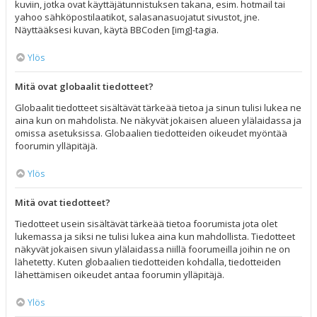
kuviin, jotka ovat käyttäjätunnistuksen takana, esim. hotmail tai
yahoo sähköpostilaatikot, salasanasuojatut sivustot, jne.
Näyttääksesi kuvan, käytä BBCoden [img]-tagia.
Ylös
Mitä ovat globaalit tiedotteet?
Globaalit tiedotteet sisältävät tärkeää tietoa ja sinun tulisi lukea ne
aina kun on mahdolista. Ne näkyvät jokaisen alueen ylälaidassa ja
omissa asetuksissa. Globaalien tiedotteiden oikeudet myöntää
foorumin ylläpitäjä.
Ylös
Mitä ovat tiedotteet?
Tiedotteet usein sisältävät tärkeää tietoa foorumista jota olet
lukemassa ja siksi ne tulisi lukea aina kun mahdollista. Tiedotteet
näkyvät jokaisen sivun ylälaidassa niillä foorumeilla joihin ne on
lähetetty. Kuten globaalien tiedotteiden kohdalla, tiedotteiden
lähettämisen oikeudet antaa foorumin ylläpitäjä.
Ylös