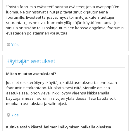
“Poista foorumin evästeet” poistaa evästeet, jotka ovat phpBB:n
luomia. Ne tunnistavat sinut ja pitävät sinut kirjautuneena
foorumille. Evästeet tarjoavat myös toimintoja, kuten luettujen
seurantaa, jos ne ovat foorumin ylläpitäjän käyttöönottamia. Jos
sinulla on sisään tai uloskirjautumisen kanssa ongelmia, foorumin
evästeiden poistaminen voi auttaa.
Ylös
Käyttäjän asetukset
Miten muutan asetuksiani?
Jos olet rekisteröitynyt käyttäjä, kaikki asetuksesi tallennetaan
foorumin tietokantaan. Muokataksesi niitä, vieraile omissa
asetuksissa, johon vievä linkki löytyy yleensä klikkaamalla
käyttäjänimeäsi foorumin sivujen ylälaidassa. Tätä kautta voit
muokata asetuksiasi ja valintojasi.
Ylös
Kuinka estän käyttäjänimeni näkymisen paikalla olevissa