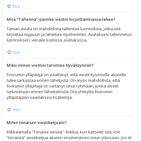
Ylös
Mitä “Tallenna”-painike viestin kirjoittamisessa tekee?
Tämän avulla on mahdollista tallentaa luonnoksia, jotka voit
kirjoittaa loppuun ja lähettää myöhemmin. Avataksesi tallennetun
luonnoksen, vieraile komissa asetuksissa.
Ylös
Miksi minun viestini tarvitsee hyväksynnän?
Foorumin ylläpitäjä on päättänyt, että viestit kyseiselle alueelle
tulee tarkastaa ennen lähetystä. On myös mahdollista, että
foorumin ylläpitäjä on siirtänyt sinut ryhmään, jonka viestit
tarkistetaan ennen lähettämistä. Ota yhteyttä foorumin
ylläpitäjään saadaksesi lisätietoja.
Ylös
Miten tönäisen viestiketjuani?
Klikkaamalla “Tönaise viestiä” -linkkiä, kun katselet sitä, voit
“tönäistä” viestiketjua alueen ensimmäisen sivun yläosaan. Jos et