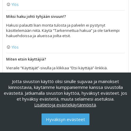
Ylös
Miksi haku johti tyhjään sivuun!?
Hakusi palautti liian monta tulosta ja palvelin ei pystynyt
käsittelemään niitä. Käytä “Tarkennettua hakua” ja ole tarkempi
hakuehdoissa ja alueissa joilta etsit.
Ylös
Miten etsin käyttäjiä?
Vieraile “Käyttäjät”-sivulla ja klikkaa “Etsi käyttäjä”-linkkiä.
Ylös
Jotta sivuston käyttö olisi sinulle sujuvaa ja mainokset
kiinnostavia, käytämme kumppaniemme kanssa sivustolla
Miten löydän omat viestini ja viestiketjuni?
evästeitä. Jatkamalla sivuston käyttöä, hyväksyt evästeet. Jos
et hyväksy evästeitä, muuta selaimesi asetuksia.
Omat viestisi näet klikkaamalla “Katso omia viestejäsi”-linkkiä
Lisätietoja evästekäytännöistä
.
omissa asetuksissa tai klikkaamalla “Etsi käyttäjän viesteistä”-
linkkiä omalla profiilisivullasi tai klikkaamalla “Pikalinkit”-valikkoa
foorumin ylälaidassa. Etsiäksesi omia viestiketjuja, käytä
Hyväksyn evästeet
tarkennettua hakua ja täytä sen hakuehdot haluamallasi tavalla.