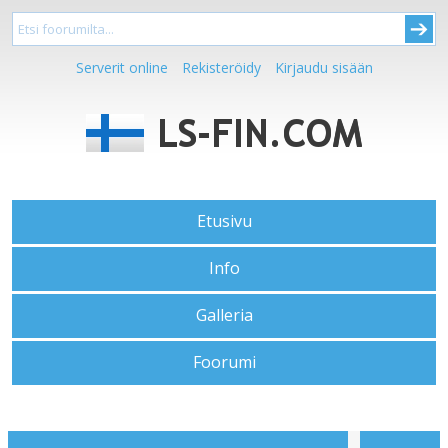
Serverit online
Rekisteröidy
Kirjaudu sisään
Etusivu
Info
Galleria
Foorumi