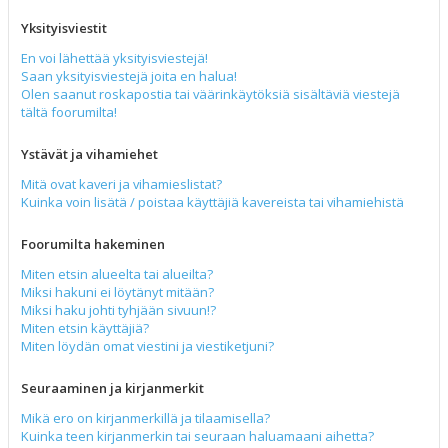
Yksityisviestit
En voi lähettää yksityisviestejä!
Saan yksityisviestejä joita en halua!
Olen saanut roskapostia tai väärinkäytöksiä sisältäviä viestejä
tältä foorumilta!
Ystävät ja vihamiehet
Mitä ovat kaveri ja vihamieslistat?
Kuinka voin lisätä / poistaa käyttäjiä kavereista tai vihamiehistä
Foorumilta hakeminen
Miten etsin alueelta tai alueilta?
Miksi hakuni ei löytänyt mitään?
Miksi haku johti tyhjään sivuun!?
Miten etsin käyttäjiä?
Miten löydän omat viestini ja viestiketjuni?
Seuraaminen ja kirjanmerkit
Mikä ero on kirjanmerkillä ja tilaamisella?
Kuinka teen kirjanmerkin tai seuraan haluamaani aihetta?