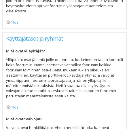
joiden on tarkoitus kuvastaa niiden sisältöä. Aiheiden kuvakkeiden
käyttöoikeudet riippuvat foorumin ylläpitäjän määrittelemistä
oikeuksista.
Ylös
Käyttäjätasot ja ryhmät
Mitä ovat ylläpitäjät?
Ylläpitäjät ovat jäseniä joille on annettu korkeimman tason kontrolli
koko foorumiin. Nämä jäsenet voivat hallita foorumin kaikkia
foorumin toiminnan osa-alueita, mukaan lukien oikeuksien
asettaminen, käyttäjien porttikiellot, käyttäjäryhmät ja valvojat
yms., riippuen foorumin perustajasta ja hänen ylläpitäjille
määrittelemistä oikeuksista. Heillä saattaa olla myös täydet
valvojan oikeudet kaikilla keskustelualueilla, riippuen foorumin
perustajan määrittelemistä asetuksista.
Ylös
Mitä ovatr valvojat?
Valvojat ovat henkilöitä (tai ryhmä henkilöitä) jotka katsovat