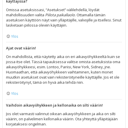
käyttäjissä?
Omissa asetuksissasi, “Asetukset”-välilehdellä, löydät
mahdollisuuden valita
Piilota paikallaolo
. Ottamalla tämän
asetuksen käyttöön näyt vain ylläpitäjille, valvojille ja itsellesi. Sinut
lasketaan piilossa oleviin käyttäjiin.
Ylös
Ajat ovat väärin!
On mahdollista, että näytetty aika on eri aikavyöhykkeeltä kuin se
jossa itse olet. Tässä tapauksessa valitse omista asetuksista oma
aikavyöhykkeesi, esim. Lontoo, Pariisi, New York, Sidney, jne.
Huomaathan, että aikavyöhykkeen vaihtaminen, kuten monet
muutkin asetukset ovat vain rekisteröityneille käyttäjille. Jos et ole
rekisteröitynyt, tämä on hyvä aika tehdä niin.
Ylös
Vaihdoin aikavyöhykkeen ja kellonaika on silti väärin!
Jos olet varmasti valinnut oikean aikavyöhykkeen ja aika on silti
väärin, on palvelimen kellonaika väärin. Ota yhteyttä ylläpitäjään
korjataksesi ongelman.