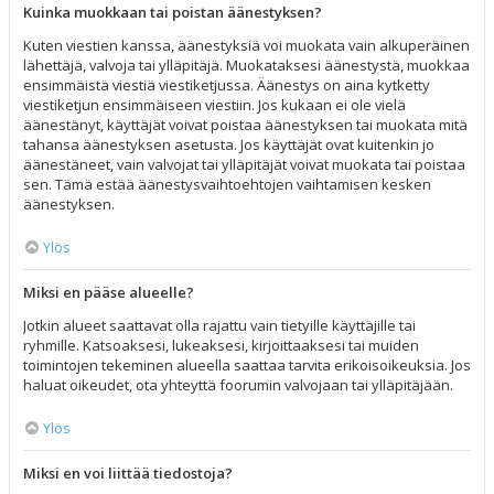
Kuinka muokkaan tai poistan äänestyksen?
Kuten viestien kanssa, äänestyksiä voi muokata vain alkuperäinen
lähettäjä, valvoja tai ylläpitäjä. Muokataksesi äänestystä, muokkaa
ensimmäistä viestiä viestiketjussa. Äänestys on aina kytketty
viestiketjun ensimmäiseen viestiin. Jos kukaan ei ole vielä
äänestänyt, käyttäjät voivat poistaa äänestyksen tai muokata mitä
tahansa äänestyksen asetusta. Jos käyttäjät ovat kuitenkin jo
äänestäneet, vain valvojat tai ylläpitäjät voivat muokata tai poistaa
sen. Tämä estää äänestysvaihtoehtojen vaihtamisen kesken
äänestyksen.
Ylös
Miksi en pääse alueelle?
Jotkin alueet saattavat olla rajattu vain tietyille käyttäjille tai
ryhmille. Katsoaksesi, lukeaksesi, kirjoittaaksesi tai muiden
toimintojen tekeminen alueella saattaa tarvita erikoisoikeuksia. Jos
haluat oikeudet, ota yhteyttä foorumin valvojaan tai ylläpitäjään.
Ylös
Miksi en voi liittää tiedostoja?