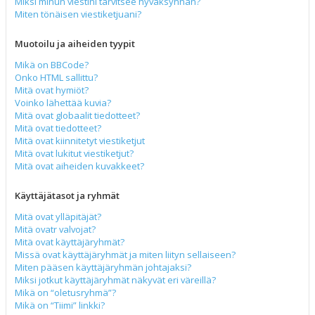
Miksi minun viestini tarvitsee hyväksynnän?
Miten tönäisen viestiketjuani?
Muotoilu ja aiheiden tyypit
Mikä on BBCode?
Onko HTML sallittu?
Mitä ovat hymiöt?
Voinko lähettää kuvia?
Mitä ovat globaalit tiedotteet?
Mitä ovat tiedotteet?
Mitä ovat kiinnitetyt viestiketjut
Mitä ovat lukitut viestiketjut?
Mitä ovat aiheiden kuvakkeet?
Käyttäjätasot ja ryhmät
Mitä ovat ylläpitäjät?
Mitä ovatr valvojat?
Mitä ovat käyttäjäryhmät?
Missä ovat käyttäjäryhmät ja miten liityn sellaiseen?
Miten pääsen käyttäjäryhmän johtajaksi?
Miksi jotkut käyttäjäryhmät näkyvät eri väreillä?
Mikä on “oletusryhmä”?
Mikä on “Tiimi” linkki?