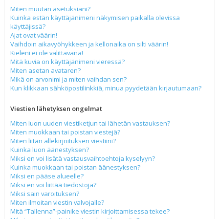
Miten muutan asetuksiani?
Kuinka estän käyttäjänimeni näkymisen paikalla olevissa
käyttäjissä?
Ajat ovat väärin!
Vaihdoin aikavyöhykkeen ja kellonaika on silti väärin!
Kieleni ei ole valittavana!
Mitä kuvia on käyttäjänimeni vieressä?
Miten asetan avataren?
Mikä on arvonimi ja miten vaihdan sen?
Kun klikkaan sähköpostilinkkiä, minua pyydetään kirjautumaan?
Viestien lähetyksen ongelmat
Miten luon uuden viestiketjun tai lähetän vastauksen?
Miten muokkaan tai poistan viestejä?
Miten liitän allekirjoituksen viestiini?
Kuinka luon äänestyksen?
Miksi en voi lisätä vastausvaihtoehtoja kyselyyn?
Kuinka muokkaan tai poistan äänestyksen?
Miksi en pääse alueelle?
Miksi en voi liittää tiedostoja?
Miksi sain varoituksen?
Miten ilmoitan viestin valvojalle?
Mitä “Tallenna”-painike viestin kirjoittamisessa tekee?