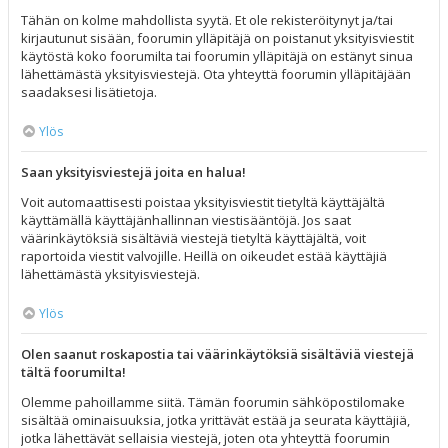
Tähän on kolme mahdollista syytä. Et ole rekisteröitynyt ja/tai
kirjautunut sisään, foorumin ylläpitäjä on poistanut yksityisviestit
käytöstä koko foorumilta tai foorumin ylläpitäjä on estänyt sinua
lähettämästä yksityisviestejä. Ota yhteyttä foorumin ylläpitäjään
saadaksesi lisätietoja.
Ylös
Saan yksityisviestejä joita en halua!
Voit automaattisesti poistaa yksityisviestit tietyltä käyttäjältä
käyttämällä käyttäjänhallinnan viestisääntöjä. Jos saat
väärinkäytöksiä sisältäviä viestejä tietyltä käyttäjältä, voit
raportoida viestit valvojille. Heillä on oikeudet estää käyttäjiä
lähettämästä yksityisviestejä.
Ylös
Olen saanut roskapostia tai väärinkäytöksiä sisältäviä viestejä
tältä foorumilta!
Olemme pahoillamme siitä. Tämän foorumin sähköpostilomake
sisältää ominaisuuksia, jotka yrittävät estää ja seurata käyttäjiä,
jotka lähettävät sellaisia viestejä, joten ota yhteyttä foorumin