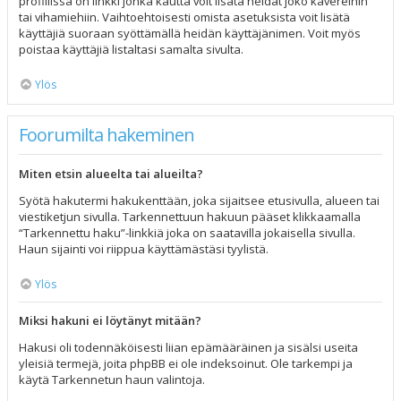
profiilissa on linkki jonka kautta voit lisätä heidät joko kavereihin
tai vihamiehiin. Vaihtoehtoisesti omista asetuksista voit lisätä
käyttäjiä suoraan syöttämällä heidän käyttäjänimen. Voit myös
poistaa käyttäjiä listaltasi samalta sivulta.
Ylös
Foorumilta hakeminen
Miten etsin alueelta tai alueilta?
Syötä hakutermi hakukenttään, joka sijaitsee etusivulla, alueen tai
viestiketjun sivulla. Tarkennettuun hakuun pääset klikkaamalla
“Tarkennettu haku”-linkkiä joka on saatavilla jokaisella sivulla.
Haun sijainti voi riippua käyttämästäsi tyylistä.
Ylös
Miksi hakuni ei löytänyt mitään?
Hakusi oli todennäköisesti liian epämääräinen ja sisälsi useita
yleisiä termejä, joita phpBB ei ole indeksoinut. Ole tarkempi ja
käytä Tarkennetun haun valintoja.