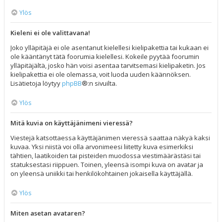
Ylös
Kieleni ei ole valittavana!
Joko ylläpitäjä ei ole asentanut kielellesi kielipakettia tai kukaan ei
ole kääntänyt tätä foorumia kielellesi. Kokeile pyytää foorumin
ylläpitäjältä, josko hän voisi asentaa tarvitsemasi kielipaketin. Jos
kielipakettia ei ole olemassa, voit luoda uuden käännöksen.
Lisätietoja löytyy
phpBB
®:n sivuilta.
Ylös
Mitä kuvia on käyttäjänimeni vieressä?
Viestejä katsottaessa käyttäjänimen vieressä saattaa näkyä kaksi
kuvaa. Yksi niistä voi olla arvonimeesi liitetty kuva esimerkiksi
tähtien, laatikoiden tai pisteiden muodossa viestimäärästäsi tai
statuksestasi riippuen. Toinen, yleensä isompi kuva on avatar ja
on yleensä uniikki tai henkilökohtainen jokaisella käyttäjällä.
Ylös
Miten asetan avataren?