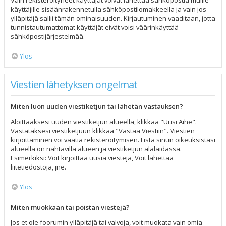
Vain rekisteröityneet käyttäjät voivat lähettää sähköpostia muille
käyttäjille sisäänrakennetulla sähköpostilomakkeella ja vain jos
ylläpitäjä sallii tämän ominaisuuden. Kirjautuminen vaaditaan, jotta
tunnistautumattomat käyttäjät eivät voisi väärinkäyttää
sähköpostijärjestelmää.
Ylös
Viestien lähetyksen ongelmat
Miten luon uuden viestiketjun tai lähetän vastauksen?
Aloittaaksesi uuden viestiketjun alueella, klikkaa "Uusi Aihe".
Vastataksesi viestiketjuun klikkaa "Vastaa Viestiin". Viestien
kirjoittaminen voi vaatia rekisteröitymisen. Lista sinun oikeuksistasi
alueella on nähtävillä alueen ja viestiketjun alalaidassa.
Esimerkiksi: Voit kirjoittaa uusia viestejä, Voit lähettää
liitetiedostoja, jne.
Ylös
Miten muokkaan tai poistan viestejä?
Jos et ole foorumin ylläpitäjä tai valvoja, voit muokata vain omia