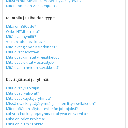
Miksi minun viestini tarvitsee hyväksynnän?
Miten tönäisen viestiketjuani?
Muotoilu ja aiheiden tyypit
Mikä on BBCode?
Onko HTML sallittu?
Mitä ovat hymiöt?
Voinko lähettää kuvia?
Mitä ovat globaalit tiedotteet?
Mitä ovat tiedotteet?
Mitä ovat kiinnitetyt viestiketjut
Mitä ovat lukitut viestiketjut?
Mitä ovat aiheiden kuvakkeet?
Käyttäjätasot ja ryhmät
Mitä ovat ylläpitäjät?
Mitä ovatr valvojat?
Mitä ovat käyttäjäryhmät?
Missä ovat käyttäjäryhmät ja miten liityn sellaiseen?
Miten pääsen käyttäjäryhmän johtajaksi?
Miksi jotkut käyttäjäryhmät näkyvät eri väreillä?
Mikä on “oletusryhmä”?
Mikä on “Tiimi” linkki?