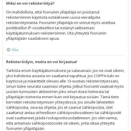
Miksi en voi rekisteröityä?
On mahdollista, että foorumin ylläpitäjä on poistanut
rekisteröinnin käytöstä estääkseen uusia vierailijoita
rekisteröitymästä. Foorumin ylläpitäjä on voinut myös asettaa
porttikiellon IP-osoitteellesi tai estänyt valitsemasi
käyttäjätunnuksen rekisteröinnin. Ota yhteyttä foorumin
ylläpitäjään saadaksesi apua.
Ylös
Rekisteröidyin, mutta en voi kirjautua!
Tarkista ensin käyttäjätunnuksesi ja salasanasi. Jos ne ovat oikein,
yksi kahdesta asiasta on saattanut tapahtua. Jos COPPA-tuki on
käytössä ja määrittelit olevasi alle 13-vuotias rekisteröityessäsi,
sinun tulee seurata saamiasi ohjeita. Jotkut foorumit vaativat myös
uusien tunnusten aktivoinnin joko sinun itsesi toimesta tai
ylläpitäjän toimesta ennen kuin voit kirjautua sisään. Tämä tieto
kerrottiin rekisteröitymisen yhteydessä. Jos sinulle lähetettiin
sähköpostia, seuraa ohjeita. Jos et saanut sähköpostia, olet
saattanut antaa virheellisen sähköpostiosoitteen tai sähköpostit
ovat saattaneet jäädä roskapostisuodattimeen. Jos olet varma,
että antamasi sähköpostiosoite oli oikein, yritä ottaa yhteyttä
foorumin ylläpitäjään.