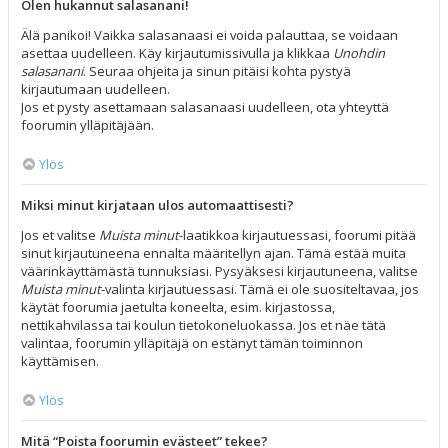
Olen hukannut salasanani!
Älä panikoi! Vaikka salasanaasi ei voida palauttaa, se voidaan
asettaa uudelleen. Käy kirjautumissivulla ja klikkaa
Unohdin
salasanani
. Seuraa ohjeita ja sinun pitäisi kohta pystyä
kirjautumaan uudelleen.
Jos et pysty asettamaan salasanaasi uudelleen, ota yhteyttä
foorumin ylläpitäjään.
Ylös
Miksi minut kirjataan ulos automaattisesti?
Jos et valitse
Muista minut
-laatikkoa kirjautuessasi, foorumi pitää
sinut kirjautuneena ennalta määritellyn ajan. Tämä estää muita
väärinkäyttämästä tunnuksiasi. Pysyäksesi kirjautuneena, valitse
Muista minut
-valinta kirjautuessasi. Tämä ei ole suositeltavaa, jos
käytät foorumia jaetulta koneelta, esim. kirjastossa,
nettikahvilassa tai koulun tietokoneluokassa. Jos et näe tätä
valintaa, foorumin ylläpitäjä on estänyt tämän toiminnon
käyttämisen.
Ylös
Mitä “Poista foorumin evästeet” tekee?