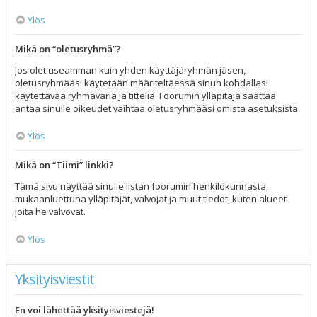
Ylös
Mikä on “oletusryhmä”?
Jos olet useamman kuin yhden käyttäjäryhmän jäsen,
oletusryhmääsi käytetään määriteltäessä sinun kohdallasi
käytettävää ryhmäväriä ja titteliä. Foorumin ylläpitäjä saattaa
antaa sinulle oikeudet vaihtaa oletusryhmääsi omista asetuksista.
Ylös
Mikä on “Tiimi” linkki?
Tämä sivu näyttää sinulle listan foorumin henkilökunnasta,
mukaanluettuna ylläpitäjät, valvojat ja muut tiedot, kuten alueet
joita he valvovat.
Ylös
Yksityisviestit
En voi lähettää yksityisviestejä!