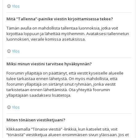
Ylös
Mitä “Tallenna”-painike viestin kirjoittamisessa tekee?
Tämän avulla on mahdollista tallentaa luonnoksia, jotka voit
kirjoittaa loppuun ja lähettää myöhemmin. Avataksesi tallennetun
luonnoksen, vieraile komissa asetuksissa.
Ylös
Miksi minun viestini tarvitsee hyväksynnän?
Foorumin ylläpitäjä on päättänyt, että viestit kyseiselle alueelle
tulee tarkastaa ennen lähetystä. On myös mahdollista, että
foorumin ylläpitäjä on siirtänyt sinut ryhmään, jonka viestit
tarkistetaan ennen lähettämistä. Ota yhteyttä foorumin
ylläpitäjään saadaksesi lisätietoja.
Ylös
Miten tönäisen viestiketjuani?
Klikkaamalla “Tönaise viestiä” -linkkiä, kun katselet sitä, voit
“tönäistä” viestiketjua alueen ensimmäisen sivun yläosaan. Jos et