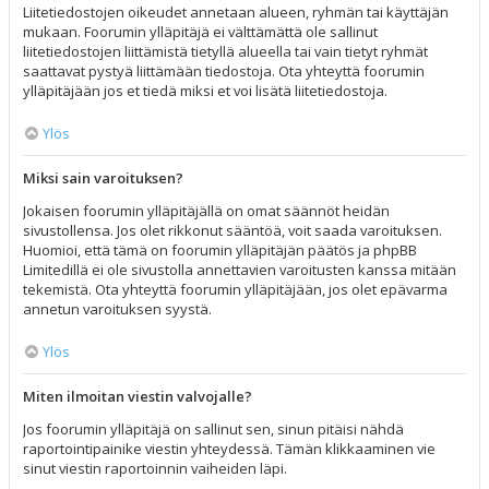
Liitetiedostojen oikeudet annetaan alueen, ryhmän tai käyttäjän
mukaan. Foorumin ylläpitäjä ei välttämättä ole sallinut
liitetiedostojen liittämistä tietyllä alueella tai vain tietyt ryhmät
saattavat pystyä liittämään tiedostoja. Ota yhteyttä foorumin
ylläpitäjään jos et tiedä miksi et voi lisätä liitetiedostoja.
Ylös
Miksi sain varoituksen?
Jokaisen foorumin ylläpitäjällä on omat säännöt heidän
sivustollensa. Jos olet rikkonut sääntöä, voit saada varoituksen.
Huomioi, että tämä on foorumin ylläpitäjän päätös ja phpBB
Limitedillä ei ole sivustolla annettavien varoitusten kanssa mitään
tekemistä. Ota yhteyttä foorumin ylläpitäjään, jos olet epävarma
annetun varoituksen syystä.
Ylös
Miten ilmoitan viestin valvojalle?
Jos foorumin ylläpitäjä on sallinut sen, sinun pitäisi nähdä
raportointipainike viestin yhteydessä. Tämän klikkaaminen vie
sinut viestin raportoinnin vaiheiden läpi.