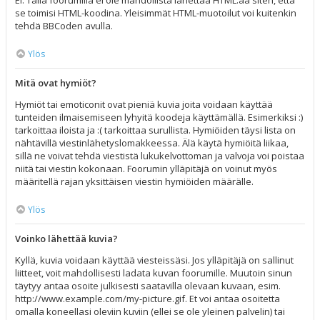
Ei. Tällä foorumilla ei ole mahdollista lähettää HTML:ää siten, että
se toimisi HTML-koodina. Yleisimmät HTML-muotoilut voi kuitenkin
tehdä BBCoden avulla.
Ylös
Mitä ovat hymiöt?
Hymiöt tai emoticonit ovat pieniä kuvia joita voidaan käyttää
tunteiden ilmaisemiseen lyhyitä koodeja käyttämällä. Esimerkiksi :)
tarkoittaa iloista ja :( tarkoittaa surullista. Hymiöiden täysi lista on
nähtävillä viestinlähetyslomakkeessa. Älä käytä hymiöitä liikaa,
sillä ne voivat tehdä viestistä lukukelvottoman ja valvoja voi poistaa
niitä tai viestin kokonaan. Foorumin ylläpitäjä on voinut myös
määritellä rajan yksittäisen viestin hymiöiden määrälle.
Ylös
Voinko lähettää kuvia?
Kyllä, kuvia voidaan käyttää viesteissäsi. Jos ylläpitäjä on sallinut
liitteet, voit mahdollisesti ladata kuvan foorumille. Muutoin sinun
täytyy antaa osoite julkisesti saatavilla olevaan kuvaan, esim.
http://www.example.com/my-picture.gif. Et voi antaa osoitetta
omalla koneellasi oleviin kuviin (ellei se ole yleinen palvelin) tai