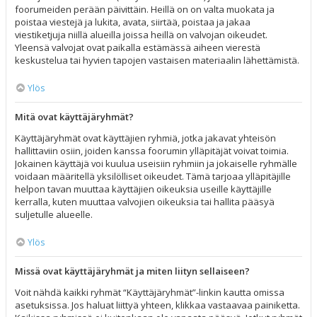
foorumeiden perään päivittäin. Heillä on on valta muokata ja
poistaa viestejä ja lukita, avata, siirtää, poistaa ja jakaa
viestiketjuja niillä alueilla joissa heillä on valvojan oikeudet.
Yleensä valvojat ovat paikalla estämässä aiheen vierestä
keskustelua tai hyvien tapojen vastaisen materiaalin lähettämistä.
Ylös
Mitä ovat käyttäjäryhmät?
Käyttäjäryhmät ovat käyttäjien ryhmiä, jotka jakavat yhteisön
hallittaviin osiin, joiden kanssa foorumin ylläpitäjät voivat toimia.
Jokainen käyttäjä voi kuulua useisiin ryhmiin ja jokaiselle ryhmälle
voidaan määritellä yksilölliset oikeudet. Tämä tarjoaa ylläpitäjille
helpon tavan muuttaa käyttäjien oikeuksia useille käyttäjille
kerralla, kuten muuttaa valvojien oikeuksia tai hallita pääsyä
suljetulle alueelle.
Ylös
Missä ovat käyttäjäryhmät ja miten liityn sellaiseen?
Voit nähdä kaikki ryhmät “Käyttäjäryhmät”-linkin kautta omissa
asetuksissa. Jos haluat liittyä yhteen, klikkaa vastaavaa painiketta.