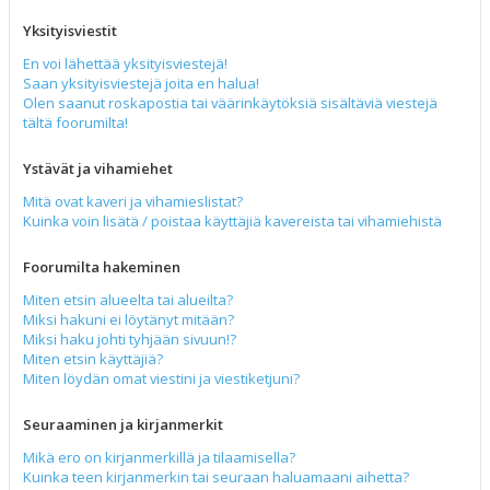
Yksityisviestit
En voi lähettää yksityisviestejä!
Saan yksityisviestejä joita en halua!
Olen saanut roskapostia tai väärinkäytöksiä sisältäviä viestejä
tältä foorumilta!
Ystävät ja vihamiehet
Mitä ovat kaveri ja vihamieslistat?
Kuinka voin lisätä / poistaa käyttäjiä kavereista tai vihamiehistä
Foorumilta hakeminen
Miten etsin alueelta tai alueilta?
Miksi hakuni ei löytänyt mitään?
Miksi haku johti tyhjään sivuun!?
Miten etsin käyttäjiä?
Miten löydän omat viestini ja viestiketjuni?
Seuraaminen ja kirjanmerkit
Mikä ero on kirjanmerkillä ja tilaamisella?
Kuinka teen kirjanmerkin tai seuraan haluamaani aihetta?