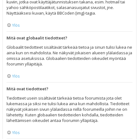
kuviin, jotka ovat käyttäjätunnistuksen takana, esim. hotmail tai
yahoo sähköpostilaatikot, salasanasuojatut sivustot, jne.
Näyttääksesi kuvan, käytä BBCoden [img]-tagia.
Ylös
Mitä ovat globaalit tiedotteet?
Globaalit tiedotteet sisältävät tärkeää tietoa ja sinun tulisi lukea ne
aina kun on mahdolista. Ne näkyvät jokaisen alueen ylälaidassa ja
omissa asetuksissa. Globaalien tiedotteiden oikeudet myöntää
foorumin ylläpitäjä.
Ylös
Mitä ovat tiedotteet?
Tiedotteet usein sisältävät tärkeää tietoa foorumista jota olet
lukemassa ja siksi ne tulisi lukea aina kun mahdollista. Tiedotteet
näkyvät jokaisen sivun ylälaidassa niillä foorumeilla joihin ne on
lähetetty. Kuten globaalien tiedotteiden kohdalla, tiedotteiden
lähettämisen oikeudet antaa foorumin ylläpitäjä.
Ylös