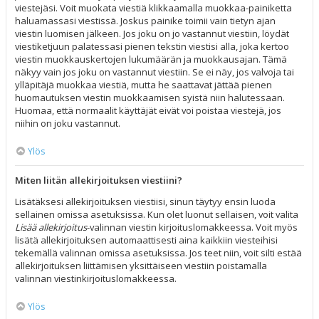
viestejäsi. Voit muokata viestiä klikkaamalla muokkaa-painiketta
haluamassasi viestissä. Joskus painike toimii vain tietyn ajan
viestin luomisen jälkeen. Jos joku on jo vastannut viestiin, löydät
viestiketjuun palatessasi pienen tekstin viestisi alla, joka kertoo
viestin muokkauskertojen lukumäärän ja muokkausajan. Tämä
näkyy vain jos joku on vastannut viestiin. Se ei näy, jos valvoja tai
ylläpitäjä muokkaa viestiä, mutta he saattavat jättää pienen
huomautuksen viestin muokkaamisen syistä niin halutessaan.
Huomaa, että normaalit käyttäjät eivät voi poistaa viestejä, jos
niihin on joku vastannut.
Ylös
Miten liitän allekirjoituksen viestiini?
Lisätäksesi allekirjoituksen viestiisi, sinun täytyy ensin luoda
sellainen omissa asetuksissa. Kun olet luonut sellaisen, voit valita
Lisää allekirjoitus
-valinnan viestin kirjoituslomakkeessa. Voit myös
lisätä allekirjoituksen automaattisesti aina kaikkiin viesteihisi
tekemällä valinnan omissa asetuksissa. Jos teet niin, voit silti estää
allekirjoituksen liittämisen yksittäiseen viestiin poistamalla
valinnan viestinkirjoituslomakkeessa.
Ylös