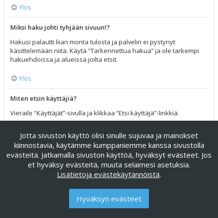
Ylös
Miksi haku johti tyhjään sivuun!?
Hakusi palautti liian monta tulosta ja palvelin ei pystynyt
käsittelemään niitä. Käytä “Tarkennettua hakua” ja ole tarkempi
hakuehdoissa ja alueissa joilta etsit.
Ylös
Miten etsin käyttäjiä?
Vieraile “Käyttäjät”-sivulla ja klikkaa “Etsi käyttäjä”-linkkiä.
Ylös
Jotta sivuston käyttö olisi sinulle sujuvaa ja mainokset
kiinnostavia, käytämme kumppaniemme kanssa sivustolla
Miten löydän omat viestini ja viestiketjuni?
evästeitä. Jatkamalla sivuston käyttöä, hyväksyt evästeet. Jos
et hyväksy evästeitä, muuta selaimesi asetuksia.
Omat viestisi näet klikkaamalla “Katso omia viestejäsi”-linkkiä
Lisätietoja evästekäytännöistä
.
omissa asetuksissa tai klikkaamalla “Etsi käyttäjän viesteistä”-
linkkiä omalla profiilisivullasi tai klikkaamalla “Pikalinkit”-valikkoa
foorumin ylälaidassa. Etsiäksesi omia viestiketjuja, käytä
Hyväksyn evästeet
tarkennettua hakua ja täytä sen hakuehdot haluamallasi tavalla.