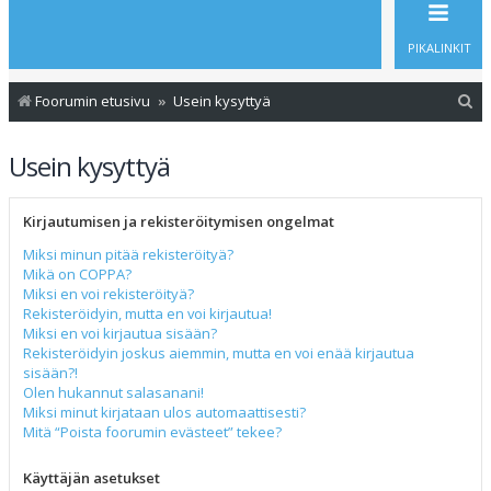
PIKALINKIT
E
Foorumin etusivu
Usein kysyttyä
t
Usein kysyttyä
s
i
Kirjautumisen ja rekisteröitymisen ongelmat
Miksi minun pitää rekisteröityä?
Mikä on COPPA?
Miksi en voi rekisteröityä?
Rekisteröidyin, mutta en voi kirjautua!
Miksi en voi kirjautua sisään?
Rekisteröidyin joskus aiemmin, mutta en voi enää kirjautua
sisään?!
Olen hukannut salasanani!
Miksi minut kirjataan ulos automaattisesti?
Mitä “Poista foorumin evästeet” tekee?
Käyttäjän asetukset