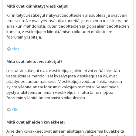
Mitä ovat kiinnitetyt viestiketjut
Kiinnitetyt viestiketjut näkyvät tiedotteiden alapuolella ja ovat vain
etusivulla. Ne ovat yleensä aika tärkeitä, joten sinun tulisi lukea ne
aina kun mahdollista. Kuten tiedotteiden ja globaalien tiedotteiden
kanssa, viestiketjujen kiinnittämisen oikeudet määrittelee
foorumin ylläpitäjä.
Ylös
Mitä ovat lukitut viestiketjut?
Lukitut viestiketjut ovat viestiketjuja, joihin ei voi enää lähettää
vastauksia ja mahdolliset kyselyt joita viestiketjussa oli, ovat
päättyneet automaattisesti. Viestiketjuja voidaan lukita useista
syistä ylläpitäjän tai foorumin valvojan toimesta. Saatat myös
pystyä lukitsemaan oman viestiketjusi, mutta tämä riippuu
foorumin ylläpitäjän antamista oikeuksista.
Ylös
Mitä ovat aiheiden kuvakkeet?
Aiheiden kuvakkeet ovat aiheen aloittajan valitsemia kuvakkeita