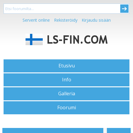
Serverit online
Rekisteröidy
Kirjaudu sisään
Etusivu
Info
Galleria
Foorumi