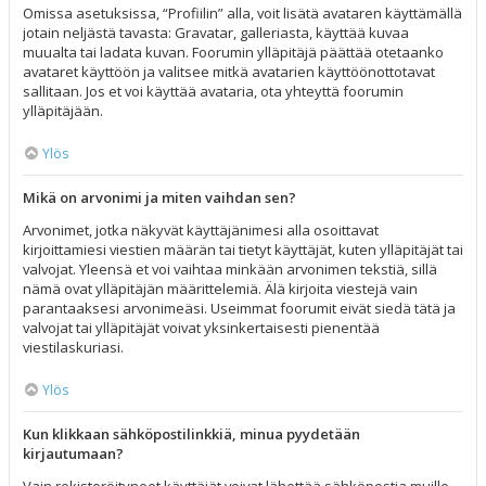
Omissa asetuksissa, “Profiilin” alla, voit lisätä avataren käyttämällä
jotain neljästä tavasta: Gravatar, galleriasta, käyttää kuvaa
muualta tai ladata kuvan. Foorumin ylläpitäjä päättää otetaanko
avataret käyttöön ja valitsee mitkä avatarien käyttöönottotavat
sallitaan. Jos et voi käyttää avataria, ota yhteyttä foorumin
ylläpitäjään.
Ylös
Mikä on arvonimi ja miten vaihdan sen?
Arvonimet, jotka näkyvät käyttäjänimesi alla osoittavat
kirjoittamiesi viestien määrän tai tietyt käyttäjät, kuten ylläpitäjät tai
valvojat. Yleensä et voi vaihtaa minkään arvonimen tekstiä, sillä
nämä ovat ylläpitäjän määrittelemiä. Älä kirjoita viestejä vain
parantaaksesi arvonimeäsi. Useimmat foorumit eivät siedä tätä ja
valvojat tai ylläpitäjät voivat yksinkertaisesti pienentää
viestilaskuriasi.
Ylös
Kun klikkaan sähköpostilinkkiä, minua pyydetään
kirjautumaan?