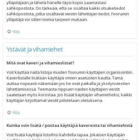
ylläpitäjään ja lähetä hänelle täysi kopio saamastasi
sähköpostista. On tärkeää, että se sisältää kaikki otsaketiedot
sähköpostista, jotka sisältävät viestin lähettäjän tiedot. Foorumin
ylläpitäjä voi sitten toimia tarpeen mukaan.
Ylös
Ystävät ja vihamiehet
Mitä ovat kaveri ja vihamieslistat?
Voit käyttää näitä listoja muiden foorumin käyttäjien organisointiin.
Kaverilistalle lisätään käyttäjiä omien asetusten kautta. Tämä
auttaa nopeasti näkemään jos he ovat paikalla ja yksityisviestien
lähettämisessä. Teemasta riippuen näiden käyttäjien viestit
saatetaan myös korostaa. Jos lisäät käyttäjän vihamieheksi, kaikki
käyttäjän kirjoittamat viestit piilotetaan oletuksena.
Ylös
Kuinka voin lisätä / poistaa käyttäjiä kavereista tai vihamiehistä
Voit lisätä käyttäjiä listoihisi kahdella tapaa. Jokaisen käyttäjän