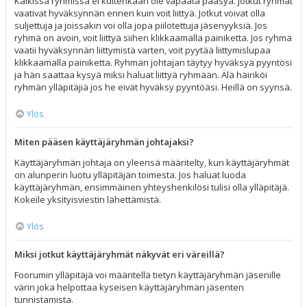
Kaikissa ryhmissä ei kuitenkaan ole vapaata pääsyä. Jotkut ryhmät
vaativat hyväksynnän ennen kuin voit liittyä. Jotkut voivat olla
suljettuja ja joissakin voi olla jopa piilotettuja jäsenyyksiä. Jos
ryhmä on avoin, voit liittyä siihen klikkaamalla painiketta. Jos ryhmä
vaatii hyväksynnän liittymistä varten, voit pyytää liittymislupaa
klikkaamalla painiketta. Ryhmän johtajan täytyy hyväksyä pyyntösi
ja hän saattaa kysyä miksi haluat liittyä ryhmään. Älä häiriköi
ryhmän ylläpitäjiä jos he eivät hyväksy pyyntöäsi. Heillä on syynsä.
Ylös
Miten pääsen käyttäjäryhmän johtajaksi?
Käyttäjäryhmän johtaja on yleensä määritelty, kun käyttäjäryhmät
on alunperin luotu ylläpitäjän toimesta. Jos haluat luoda
käyttäjäryhmän, ensimmäinen yhteyshenkilösi tulisi olla ylläpitäjä.
Kokeile yksityisviestin lähettämistä.
Ylös
Miksi jotkut käyttäjäryhmät näkyvät eri väreillä?
Foorumin ylläpitäjä voi määritellä tietyn käyttäjäryhmän jäsenille
värin joka helpottaa kyseisen käyttäjäryhmän jäsenten
tunnistamista.