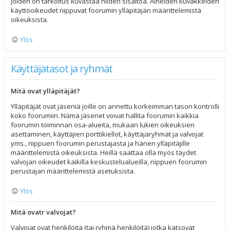
joiden on tarkoitus kuvastaa niiden sisältöä. Aiheiden kuvakkeiden
käyttöoikeudet riippuvat foorumin ylläpitäjän määrittelemistä
oikeuksista.
Ylös
Käyttäjätasot ja ryhmät
Mitä ovat ylläpitäjät?
Ylläpitäjät ovat jäseniä joille on annettu korkeimman tason kontrolli
koko foorumiin. Nämä jäsenet voivat hallita foorumin kaikkia
foorumin toiminnan osa-alueita, mukaan lukien oikeuksien
asettaminen, käyttäjien porttikiellot, käyttäjäryhmät ja valvojat
yms., riippuen foorumin perustajasta ja hänen ylläpitäjille
määrittelemistä oikeuksista. Heillä saattaa olla myös täydet
valvojan oikeudet kaikilla keskustelualueilla, riippuen foorumin
perustajan määrittelemistä asetuksista.
Ylös
Mitä ovatr valvojat?
Valvojat ovat henkilöitä (tai ryhmä henkilöitä) jotka katsovat