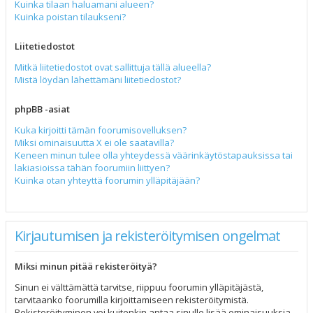
Kuinka tilaan haluamani alueen?
Kuinka poistan tilaukseni?
Liitetiedostot
Mitkä liitetiedostot ovat sallittuja tällä alueella?
Mistä löydän lähettämäni liitetiedostot?
phpBB -asiat
Kuka kirjoitti tämän foorumisovelluksen?
Miksi ominaisuutta X ei ole saatavilla?
Keneen minun tulee olla yhteydessä väärinkäytöstapauksissa tai
lakiasioissa tähän foorumiin liittyen?
Kuinka otan yhteyttä foorumin ylläpitäjään?
Kirjautumisen ja rekisteröitymisen ongelmat
Miksi minun pitää rekisteröityä?
Sinun ei välttämättä tarvitse, riippuu foorumin ylläpitäjästä,
tarvitaanko foorumilla kirjoittamiseen rekisteröitymistä.
Rekisteröityminen voi kuitenkin antaa sinulle lisää ominaisuuksia