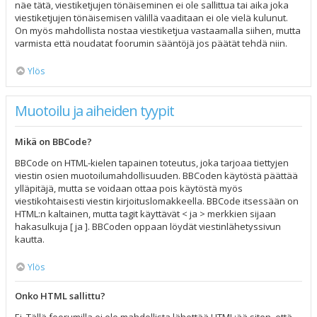
näe tätä, viestiketjujen tönäiseminen ei ole sallittua tai aika joka
viestiketjujen tönäisemisen välillä vaaditaan ei ole vielä kulunut.
On myös mahdollista nostaa viestiketjua vastaamalla siihen, mutta
varmista että noudatat foorumin sääntöjä jos päätät tehdä niin.
Ylös
Muotoilu ja aiheiden tyypit
Mikä on BBCode?
BBCode on HTML-kielen tapainen toteutus, joka tarjoaa tiettyjen
viestin osien muotoilumahdollisuuden. BBCoden käytöstä päättää
ylläpitäjä, mutta se voidaan ottaa pois käytöstä myös
viestikohtaisesti viestin kirjoituslomakkeella. BBCode itsessään on
HTML:n kaltainen, mutta tagit käyttävät < ja > merkkien sijaan
hakasulkuja [ ja ]. BBCoden oppaan löydät viestinlähetyssivun
kautta.
Ylös
Onko HTML sallittu?