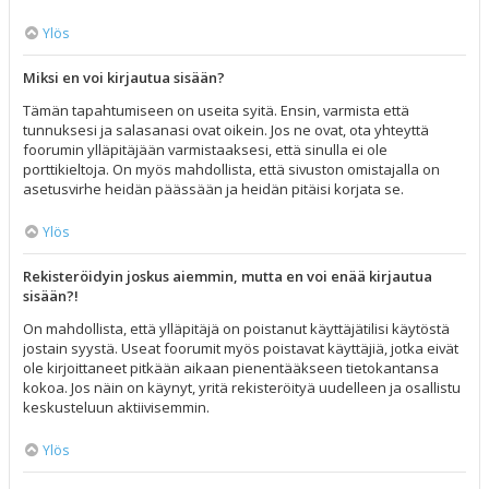
Ylös
Miksi en voi kirjautua sisään?
Tämän tapahtumiseen on useita syitä. Ensin, varmista että
tunnuksesi ja salasanasi ovat oikein. Jos ne ovat, ota yhteyttä
foorumin ylläpitäjään varmistaaksesi, että sinulla ei ole
porttikieltoja. On myös mahdollista, että sivuston omistajalla on
asetusvirhe heidän päässään ja heidän pitäisi korjata se.
Ylös
Rekisteröidyin joskus aiemmin, mutta en voi enää kirjautua
sisään?!
On mahdollista, että ylläpitäjä on poistanut käyttäjätilisi käytöstä
jostain syystä. Useat foorumit myös poistavat käyttäjiä, jotka eivät
ole kirjoittaneet pitkään aikaan pienentääkseen tietokantansa
kokoa. Jos näin on käynyt, yritä rekisteröityä uudelleen ja osallistu
keskusteluun aktiivisemmin.
Ylös