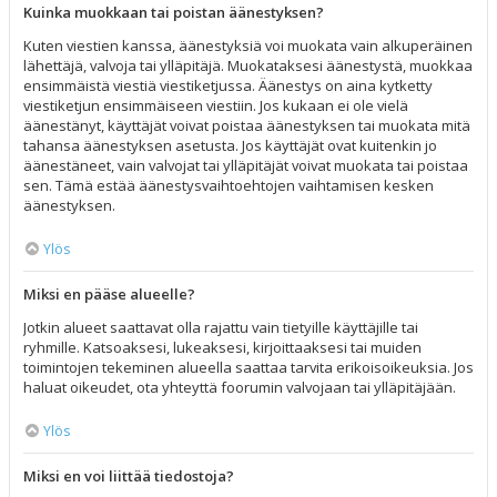
Kuinka muokkaan tai poistan äänestyksen?
Kuten viestien kanssa, äänestyksiä voi muokata vain alkuperäinen
lähettäjä, valvoja tai ylläpitäjä. Muokataksesi äänestystä, muokkaa
ensimmäistä viestiä viestiketjussa. Äänestys on aina kytketty
viestiketjun ensimmäiseen viestiin. Jos kukaan ei ole vielä
äänestänyt, käyttäjät voivat poistaa äänestyksen tai muokata mitä
tahansa äänestyksen asetusta. Jos käyttäjät ovat kuitenkin jo
äänestäneet, vain valvojat tai ylläpitäjät voivat muokata tai poistaa
sen. Tämä estää äänestysvaihtoehtojen vaihtamisen kesken
äänestyksen.
Ylös
Miksi en pääse alueelle?
Jotkin alueet saattavat olla rajattu vain tietyille käyttäjille tai
ryhmille. Katsoaksesi, lukeaksesi, kirjoittaaksesi tai muiden
toimintojen tekeminen alueella saattaa tarvita erikoisoikeuksia. Jos
haluat oikeudet, ota yhteyttä foorumin valvojaan tai ylläpitäjään.
Ylös
Miksi en voi liittää tiedostoja?