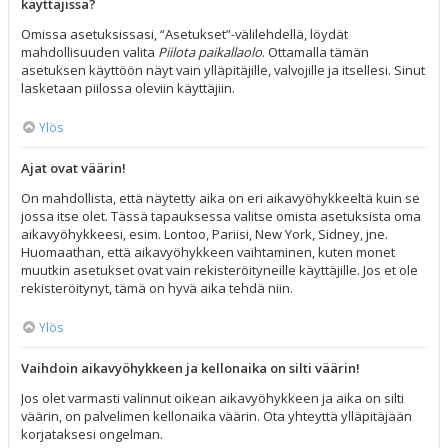
käyttäjissä?
Omissa asetuksissasi, “Asetukset”-välilehdellä, löydät
mahdollisuuden valita
Piilota paikallaolo
. Ottamalla tämän
asetuksen käyttöön näyt vain ylläpitäjille, valvojille ja itsellesi. Sinut
lasketaan piilossa oleviin käyttäjiin.
Ylös
Ajat ovat väärin!
On mahdollista, että näytetty aika on eri aikavyöhykkeeltä kuin se
jossa itse olet. Tässä tapauksessa valitse omista asetuksista oma
aikavyöhykkeesi, esim. Lontoo, Pariisi, New York, Sidney, jne.
Huomaathan, että aikavyöhykkeen vaihtaminen, kuten monet
muutkin asetukset ovat vain rekisteröityneille käyttäjille. Jos et ole
rekisteröitynyt, tämä on hyvä aika tehdä niin.
Ylös
Vaihdoin aikavyöhykkeen ja kellonaika on silti väärin!
Jos olet varmasti valinnut oikean aikavyöhykkeen ja aika on silti
väärin, on palvelimen kellonaika väärin. Ota yhteyttä ylläpitäjään
korjataksesi ongelman.