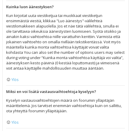
Kuinka luon äänestyksen?
Kun kirjoitat uuta viestiketjua tai muokkaat viestiketjun
ensimmäistä viestiä, klikkaa "Luo äänestys"-välilehteä
viestilomakkeen alapuolella. Jos et näe tätä välilehteä, sinulla ei
ole tarvittavia oikeuksia äänestysten luomiseen. Syötä otsikko ja
ainakin kaksi vaihtoehtoa niille varattuihin kenttiin. Varmista että
jokainen vaihtoehto on omalla rivillään tekstikentässä. Voit myös
määritellä kuinka monta vaihtoehtoa käyttäjät voivat valita
kohdasta You can also set the number of options users may select
during voting under “Kuinka monta vaihtoehtoa käyttäjä voi valita”,
äänestyksen kesto päivinä (0 kestää loputtomasti) ja viimeisenä
voit antaa käyttäjille mahdollisuuden muuttaa ääntään.
Ylös
Miksi en voi lisätä vastausvaihtoehtoja kyselyyn?
Kyselyn vastausvaihtoehtojen määrä on foorumin ylläpitäjän
määrittelemä. Jos tarvitset enemmän vaihtoehtoja kuin on sallittu,
ota yhteyttä foorumin ylläpitäjään.
Ylös