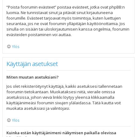
“Poista foorumin evästeet” poistaa evästeet, jotka ovat phpBB:n
luomia. Ne tunnistavat sinut ja pitävät sinut kirjautuneena
foorumille. Evästeet tarjoavat myös toimintoja, kuten luettujen
seurantaa, jos ne ovat foorumin ylläpitäjän käyttöönottamia. Jos
sinulla on sisään tai uloskirjautumisen kanssa ongelmia, foorumin
evästeiden poistaminen voi auttaa.
Ylös
Käyttäjän asetukset
Miten muutan asetuksiani?
Jos olet rekisteröitynyt käyttäjä, kaikki asetuksesi tallennetaan
foorumin tietokantaan. Muokataksesi niitä, vieraile omissa
asetuksissa, johon vievä linkki löytyy yleensä klikkaamalla
käyttäjänimeäsi foorumin sivujen ylälaidassa. Tätä kautta voit
muokata asetuksiasi ja valintojasi.
Ylös
Kuinka estän käyttäjänimeni näkymisen paikalla olevissa