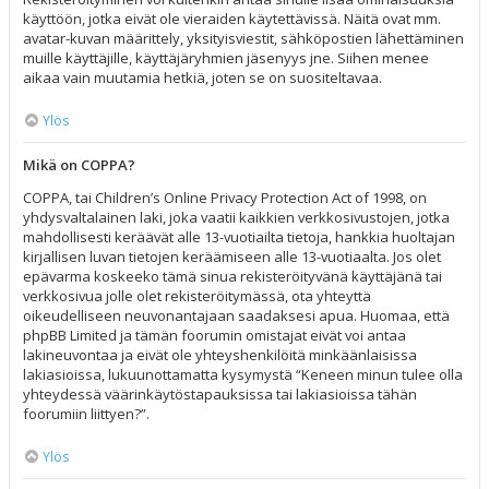
käyttöön, jotka eivät ole vieraiden käytettävissä. Näitä ovat mm.
avatar-kuvan määrittely, yksityisviestit, sähköpostien lähettäminen
muille käyttäjille, käyttäjäryhmien jäsenyys jne. Siihen menee
aikaa vain muutamia hetkiä, joten se on suositeltavaa.
Ylös
Mikä on COPPA?
COPPA, tai Children’s Online Privacy Protection Act of 1998, on
yhdysvaltalainen laki, joka vaatii kaikkien verkkosivustojen, jotka
mahdollisesti keräävät alle 13-vuotiailta tietoja, hankkia huoltajan
kirjallisen luvan tietojen keräämiseen alle 13-vuotiaalta. Jos olet
epävarma koskeeko tämä sinua rekisteröityvänä käyttäjänä tai
verkkosivua jolle olet rekisteröitymässä, ota yhteyttä
oikeudelliseen neuvonantajaan saadaksesi apua. Huomaa, että
phpBB Limited ja tämän foorumin omistajat eivät voi antaa
lakineuvontaa ja eivät ole yhteyshenkilöitä minkäänlaisissa
lakiasioissa, lukuunottamatta kysymystä “Keneen minun tulee olla
yhteydessä väärinkäytöstapauksissa tai lakiasioissa tähän
foorumiin liittyen?”.
Ylös