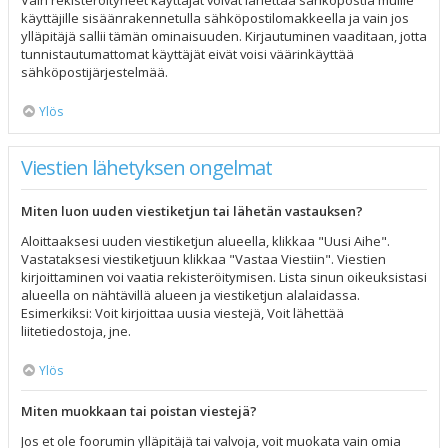
Vain rekisteröityneet käyttäjät voivat lähettää sähköpostia muille
käyttäjille sisäänrakennetulla sähköpostilomakkeella ja vain jos
ylläpitäjä sallii tämän ominaisuuden. Kirjautuminen vaaditaan, jotta
tunnistautumattomat käyttäjät eivät voisi väärinkäyttää
sähköpostijärjestelmää.
Ylös
Viestien lähetyksen ongelmat
Miten luon uuden viestiketjun tai lähetän vastauksen?
Aloittaaksesi uuden viestiketjun alueella, klikkaa "Uusi Aihe".
Vastataksesi viestiketjuun klikkaa "Vastaa Viestiin". Viestien
kirjoittaminen voi vaatia rekisteröitymisen. Lista sinun oikeuksistasi
alueella on nähtävillä alueen ja viestiketjun alalaidassa.
Esimerkiksi: Voit kirjoittaa uusia viestejä, Voit lähettää
liitetiedostoja, jne.
Ylös
Miten muokkaan tai poistan viestejä?
Jos et ole foorumin ylläpitäjä tai valvoja, voit muokata vain omia