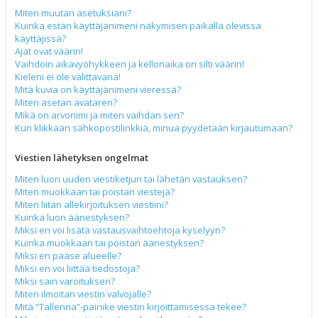
Miten muutan asetuksiani?
Kuinka estän käyttäjänimeni näkymisen paikalla olevissa
käyttäjissä?
Ajat ovat väärin!
Vaihdoin aikavyöhykkeen ja kellonaika on silti väärin!
Kieleni ei ole valittavana!
Mitä kuvia on käyttäjänimeni vieressä?
Miten asetan avataren?
Mikä on arvonimi ja miten vaihdan sen?
Kun klikkaan sähköpostilinkkiä, minua pyydetään kirjautumaan?
Viestien lähetyksen ongelmat
Miten luon uuden viestiketjun tai lähetän vastauksen?
Miten muokkaan tai poistan viestejä?
Miten liitän allekirjoituksen viestiini?
Kuinka luon äänestyksen?
Miksi en voi lisätä vastausvaihtoehtoja kyselyyn?
Kuinka muokkaan tai poistan äänestyksen?
Miksi en pääse alueelle?
Miksi en voi liittää tiedostoja?
Miksi sain varoituksen?
Miten ilmoitan viestin valvojalle?
Mitä “Tallenna”-painike viestin kirjoittamisessa tekee?