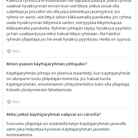
Kaikissa ryhmissä ei kuitenkaan ole vapaata pääsyä. Jotkut ryhmät
vaativat hyväksynnän ennen kuin voit liittyä. Jotkut voivat olla
suljettuja ja joissakin voi olla jopa piilotettuja jäsenyyksiä. Jos
ryhmä on avoin, voit liittyä siihen klikkaamalla painiketta. Jos ryhmä
vaatii hyväksynnän liittymistä varten, voit pyytää liittymislupaa
klikkaamalla painiketta. Ryhmän johtajan täytyy hyväksyä pyyntösi
ja hän saattaa kysyä miksi haluat liittyä ryhmään. Älä häiriköi
ryhmän ylläpitäjiä jos he eivät hyväksy pyyntöäsi. Heillä on syynsä.
Ylös
Miten pääsen käyttäjäryhmän johtajaksi?
Käyttäjäryhmän johtaja on yleensä määritelty, kun käyttäjäryhmät
on alunperin luotu ylläpitäjän toimesta. Jos haluat luoda
käyttäjäryhmän, ensimmäinen yhteyshenkilösi tulisi olla ylläpitäjä.
Kokeile yksityisviestin lähettämistä.
Ylös
Miksi jotkut käyttäjäryhmät näkyvät eri väreillä?
Foorumin ylläpitäjä voi määritellä tietyn käyttäjäryhmän jäsenille
värin joka helpottaa kyseisen käyttäjäryhmän jäsenten
tunnistamista.