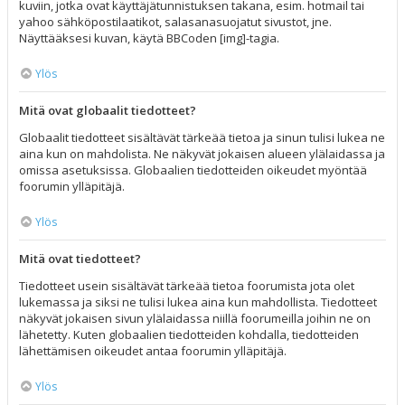
kuviin, jotka ovat käyttäjätunnistuksen takana, esim. hotmail tai
yahoo sähköpostilaatikot, salasanasuojatut sivustot, jne.
Näyttääksesi kuvan, käytä BBCoden [img]-tagia.
Ylös
Mitä ovat globaalit tiedotteet?
Globaalit tiedotteet sisältävät tärkeää tietoa ja sinun tulisi lukea ne
aina kun on mahdolista. Ne näkyvät jokaisen alueen ylälaidassa ja
omissa asetuksissa. Globaalien tiedotteiden oikeudet myöntää
foorumin ylläpitäjä.
Ylös
Mitä ovat tiedotteet?
Tiedotteet usein sisältävät tärkeää tietoa foorumista jota olet
lukemassa ja siksi ne tulisi lukea aina kun mahdollista. Tiedotteet
näkyvät jokaisen sivun ylälaidassa niillä foorumeilla joihin ne on
lähetetty. Kuten globaalien tiedotteiden kohdalla, tiedotteiden
lähettämisen oikeudet antaa foorumin ylläpitäjä.
Ylös