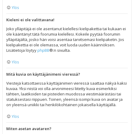
Ylös
Kieleni ei ole valittavana!
Joko ylläpitäjä ei ole asentanut kielellesi kielipakettia tai kukaan ei
ole kääntänyt tätä foorumia kielellesi. Kokeile pyytää foorumin
ylläpitäjältä, josko hän voisi asentaa tarvitsemasi kielipaketin. Jos
kielipakettia ei ole olemassa, voit luoda uuden käännöksen.
Lisätietoja löytyy
phpBB
®:n sivuilta.
Ylös
Mitä kuvia on käyttäjänimeni vieressä?
Viestejä katsottaessa käyttäjänimen vieressä saattaa näkyä kaksi
kuvaa. Yksi niistä voi olla arvonimeesi liitetty kuva esimerkiksi
tähtien, laatikoiden tai pisteiden muodossa viestimäärästäsi tai
statuksestasi riippuen. Toinen, yleensä isompi kuva on avatar ja
on yleensä uniikki tai henkilökohtainen jokaisella käyttäjällä.
Ylös
Miten asetan avataren?