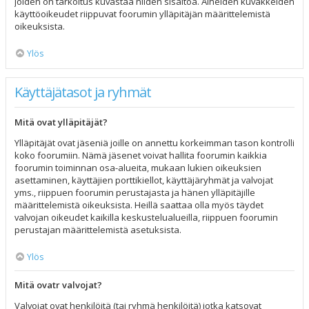
joiden on tarkoitus kuvastaa niiden sisältöä. Aiheiden kuvakkeiden
käyttöoikeudet riippuvat foorumin ylläpitäjän määrittelemistä
oikeuksista.
Ylös
Käyttäjätasot ja ryhmät
Mitä ovat ylläpitäjät?
Ylläpitäjät ovat jäseniä joille on annettu korkeimman tason kontrolli
koko foorumiin. Nämä jäsenet voivat hallita foorumin kaikkia
foorumin toiminnan osa-alueita, mukaan lukien oikeuksien
asettaminen, käyttäjien porttikiellot, käyttäjäryhmät ja valvojat
yms., riippuen foorumin perustajasta ja hänen ylläpitäjille
määrittelemistä oikeuksista. Heillä saattaa olla myös täydet
valvojan oikeudet kaikilla keskustelualueilla, riippuen foorumin
perustajan määrittelemistä asetuksista.
Ylös
Mitä ovatr valvojat?
Valvojat ovat henkilöitä (tai ryhmä henkilöitä) jotka katsovat