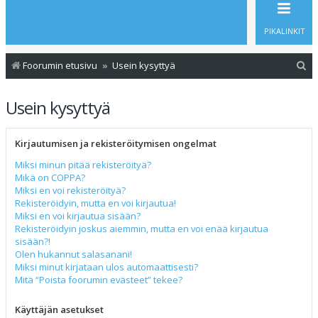
PIKALINKIT
E
Foorumin etusivu
Usein kysyttyä
t
Usein kysyttyä
s
i
Kirjautumisen ja rekisteröitymisen ongelmat
Miksi minun pitää rekisteröityä?
Mikä on COPPA?
Miksi en voi rekisteröityä?
Rekisteröidyin, mutta en voi kirjautua!
Miksi en voi kirjautua sisään?
Rekisteröidyin joskus aiemmin, mutta en voi enää kirjautua
sisään?!
Olen hukannut salasanani!
Miksi minut kirjataan ulos automaattisesti?
Mitä “Poista foorumin evästeet” tekee?
Käyttäjän asetukset