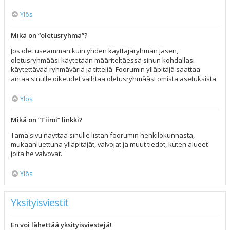
Ylös
Mikä on “oletusryhmä”?
Jos olet useamman kuin yhden käyttäjäryhmän jäsen,
oletusryhmääsi käytetään määriteltäessä sinun kohdallasi
käytettävää ryhmäväriä ja titteliä. Foorumin ylläpitäjä saattaa
antaa sinulle oikeudet vaihtaa oletusryhmääsi omista asetuksista.
Ylös
Mikä on “Tiimi” linkki?
Tämä sivu näyttää sinulle listan foorumin henkilökunnasta,
mukaanluettuna ylläpitäjät, valvojat ja muut tiedot, kuten alueet
joita he valvovat.
Ylös
Yksityisviestit
En voi lähettää yksityisviestejä!