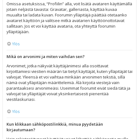
Omissa asetuksissa, “Profiilin” alla, voit lisätä avataren käyttämällä
jotain neljästä tavasta: Gravatar, galleriasta, käyttää kuvaa
muualta tai ladata kuvan. Foorumin ylläpitäjä päättää otetaanko
avataret käyttöön ja valitsee mitkä avatarien käyttöönottotavat
sallitaan. Jos et voi käyttää avataria, ota yhteyttä foorumin
ylläpitäjään.
Ylös
Mikä on arvonimi ja miten vaihdan sen?
Arvonimet, jotka näkyvät käyttäjänimesi alla osoittavat
kirjoittamiesi viestien määrän tai tietyt käyttäjät, kuten ylläpitäjät tai
valvojat. Yleensä et voi vaihtaa minkään arvonimen tekstiä, sillä
nämä ovat ylläpitäjän määrittelemiä. Älä kirjoita viestejä vain
parantaaksesi arvonimeäsi. Useimmat foorumit eivät siedä tätä ja
valvojat tai ylläpitäjät voivat yksinkertaisesti pienentää
viestilaskuriasi.
Ylös
Kun klikkaan sähköpostilinkkiä, minua pyydetään
kirjautumaan?