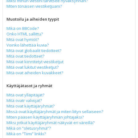
Miksi minun viestini tarvitsee hyväksynnän?
Miten tönäisen viestiketjuani?
Muotoilu ja aiheiden tyypit
Mikä on BBCode?
Onko HTML sallittu?
Mitä ovat hymiöt?
Voinko lähettää kuvia?
Mitä ovat globaalit tiedotteet?
Mitä ovat tiedotteet?
Mitä ovat kiinnitetyt viestiketjut
Mitä ovat lukitut viestiketjut?
Mitä ovat aiheiden kuvakkeet?
Käyttäjätasot ja ryhmät
Mitä ovat ylläpitäjät?
Mitä ovatr valvojat?
Mitä ovat käyttäjäryhmät?
Missä ovat käyttäjäryhmät ja miten liityn sellaiseen?
Miten pääsen käyttäjäryhmän johtajaksi?
Miksi jotkut käyttäjäryhmät näkyvät eri väreillä?
Mikä on “oletusryhmä”?
Mikä on “Tiimi” linkki?