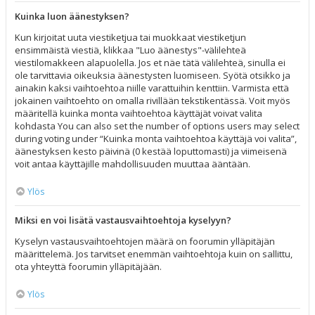
Kuinka luon äänestyksen?
Kun kirjoitat uuta viestiketjua tai muokkaat viestiketjun
ensimmäistä viestiä, klikkaa "Luo äänestys"-välilehteä
viestilomakkeen alapuolella. Jos et näe tätä välilehteä, sinulla ei
ole tarvittavia oikeuksia äänestysten luomiseen. Syötä otsikko ja
ainakin kaksi vaihtoehtoa niille varattuihin kenttiin. Varmista että
jokainen vaihtoehto on omalla rivillään tekstikentässä. Voit myös
määritellä kuinka monta vaihtoehtoa käyttäjät voivat valita
kohdasta You can also set the number of options users may select
during voting under “Kuinka monta vaihtoehtoa käyttäjä voi valita”,
äänestyksen kesto päivinä (0 kestää loputtomasti) ja viimeisenä
voit antaa käyttäjille mahdollisuuden muuttaa ääntään.
Ylös
Miksi en voi lisätä vastausvaihtoehtoja kyselyyn?
Kyselyn vastausvaihtoehtojen määrä on foorumin ylläpitäjän
määrittelemä. Jos tarvitset enemmän vaihtoehtoja kuin on sallittu,
ota yhteyttä foorumin ylläpitäjään.
Ylös