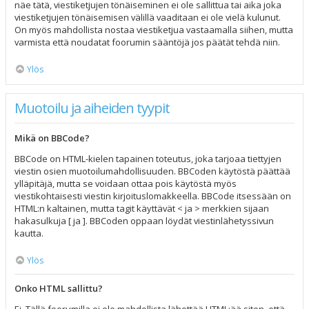
näe tätä, viestiketjujen tönäiseminen ei ole sallittua tai aika joka
viestiketjujen tönäisemisen välillä vaaditaan ei ole vielä kulunut.
On myös mahdollista nostaa viestiketjua vastaamalla siihen, mutta
varmista että noudatat foorumin sääntöjä jos päätät tehdä niin.
Ylös
Muotoilu ja aiheiden tyypit
Mikä on BBCode?
BBCode on HTML-kielen tapainen toteutus, joka tarjoaa tiettyjen
viestin osien muotoilumahdollisuuden. BBCoden käytöstä päättää
ylläpitäjä, mutta se voidaan ottaa pois käytöstä myös
viestikohtaisesti viestin kirjoituslomakkeella. BBCode itsessään on
HTML:n kaltainen, mutta tagit käyttävät < ja > merkkien sijaan
hakasulkuja [ ja ]. BBCoden oppaan löydät viestinlähetyssivun
kautta.
Ylös
Onko HTML sallittu?