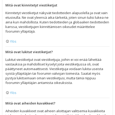
Mitä ovat kiinnitetyt viestiketjut
Kiinnitetyt viestiketjut näkyvät tiedotteiden alapuolella ja ovat vain
etusivulla. Ne ovat yleensä aika tärkeitä, joten sinun tulisi lukea ne
aina kun mahdollista. Kuten tiedotteiden ja globaalien tiedotteiden
kanssa, viestiketjujen kiinnittämisen oikeudet määrittelee
foorumin ylläpitäjä.
Ylös
Mitä ovat lukitut viestiketjut?
Lukitut viestiketjut ovat viestiketjuja, joihin ei voi enää lähettää
vastauksia ja mahdolliset kyselyt joita viestiketjussa oli, ovat
päättyneet automaattisesti. Viestiketjuja voidaan lukita useista
syistä ylläpitäjän tai foorumin valvojan toimesta. Saatat myös
pystyä lukitsemaan oman viestiketjusi, mutta tämä riippuu
foorumin ylläpitäjän antamista oikeuksista.
Ylös
Mitä ovat aiheiden kuvakkeet?
Aiheiden kuvakkeet ovat aiheen aloittajan valitsemia kuvakkeita