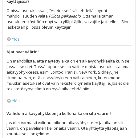
käyttäjissä?
Omissa asetuksissasi, “Asetukset”-välilehdellä, löydät
mahdollisuuden valita
Piilota paikallaolo
. Ottamalla tämän
asetuksen käyttöön näyt vain ylläpitäjille, valvojille ja itsellesi. Sinut
lasketaan piilossa oleviin käyttäjiin.
Ylös
Ajat ovat väärin!
On mahdollista, että näytetty aika on eri aikavyöhykkeeltä kuin se
jossa itse olet. Tässä tapauksessa valitse omista asetuksista oma
aikavyöhykkeesi, esim. Lontoo, Pariisi, New York, Sidney, jne.
Huomaathan, että aikavyöhykkeen vaihtaminen, kuten monet
muutkin asetukset ovat vain rekisteröityneille käyttäjille. Jos et ole
rekisteröitynyt, tämä on hyvä aika tehdä niin.
Ylös
Vaihdoin aikavyöhykkeen ja kellonaika on silti väärin!
Jos olet varmasti valinnut oikean aikavyöhykkeen ja aika on silti
väärin, on palvelimen kellonaika väärin. Ota yhteyttä ylläpitäjään
korjataksesi ongelman.