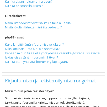
Kuinka tilaan haluamani alueen?
Kuinka poistan tilaukseni?
Liitetiedostot
Mitkä liitetiedostot ovat sallittuja tällä alueella?
Mistä löydän lähettämäni liitetiedostot?
phpBB -asiat
Kuka kirjoitti tämän foorumisovelluksen?
Miksi ominaisuutta X ei ole saatavilla?
Keneen minun tulee olla yhteydessä väärinkäytöstapauksissa tai
lakiasioissa tähän foorumiin liittyen?
Kuinka otan yhteyttä foorumin ylläpitäjään?
Kirjautumisen ja rekisteröitymisen ongelmat
Miksi minun pitää rekisteröityä?
Sinun ei välttämättä tarvitse, riippuu foorumin ylläpitäjästä,
tarvitaanko foorumilla kirjoittamiseen rekisteröitymistä.
Rekisteröityminen voi kuitenkin antaa sinulle lisää ominaisuuksia