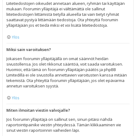
Liitetiedostojen oikeudet annetaan alueen, ryhmän tai käyttäjän
mukaan. Foorumin ylläpitäjä ei välttämättä ole sallinut
liitetiedostojen liittämistä tietyllä alueella tai vain tietyt ryhmät
saattavat pystyä liittämään tiedostoja. Ota yhteyttä foorumin
ylläpitäjään jos et tiedä miksi et voi lisätä liitetiedostoja.
Ylös
Miksi sain varoituksen?
Jokaisen foorumin ylläpitäjällä on omat säännöt heidän
sivustollensa. Jos olet rikkonut sääntöä, voit saada varoituksen.
Huomioi, että tämä on foorumin ylläpitäjän päätös ja phpBB
Limitedillä ei ole sivustolla annettavien varoitusten kanssa mitään
tekemistä. Ota yhteyttä foorumin ylläpitäjään, jos olet epävarma
annetun varoituksen syystä.
Ylös
Miten ilmoitan viestin valvojalle?
Jos foorumin ylläpitäjä on sallinut sen, sinun pitäisi nähdä
raportointipainike viestin yhteydessä. Tämän klikkaaminen vie
sinut viestin raportoinnin vaiheiden läpi.