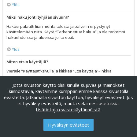
Ylös
Miksi haku johti tyhjään sivuun!?
Hakusi palautti liian monta tulosta ja palvelin ei pystynyt
käsittelemään niitä. Käytä “Tarkennettua hakua” ja ole tarkempi
hakuehdoissa ja alueissa joilta etsit.
Ylös
Miten etsin käyttäjiä?
Vieraile “Käyttäjät”-sivulla ja klikkaa “Etsi käyttäjä”-linkkiä.
Ylös
Jotta sivuston käyttö olisi sinulle sujuvaa ja mainokset
kiinnostavia, käytämme kumppaniemme kanssa sivustolla
Miten löydän omat viestini ja viestiketjuni?
evästeitä. Jatkamalla sivuston käyttöä, hyväksyt evästeet. Jos
et hyväksy evästeitä, muuta selaimesi asetuksia.
Omat viestisi näet klikkaamalla “Katso omia viestejäsi”-linkkiä
Lisätietoja evästekäytännöistä
.
omissa asetuksissa tai klikkaamalla “Etsi käyttäjän viesteistä”-
linkkiä omalla profiilisivullasi tai klikkaamalla “Pikalinkit”-valikkoa
foorumin ylälaidassa. Etsiäksesi omia viestiketjuja, käytä
Hyväksyn evästeet
tarkennettua hakua ja täytä sen hakuehdot haluamallasi tavalla.