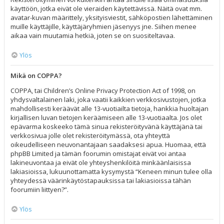
käyttöön, jotka eivät ole vieraiden käytettävissä. Näitä ovat mm.
avatar-kuvan määrittely, yksityisviestit, sähköpostien lähettäminen
muille käyttäjille, käyttäjäryhmien jäsenyys jne. Siihen menee
aikaa vain muutamia hetkiä, joten se on suositeltavaa.
Ylös
Mikä on COPPA?
COPPA, tai Children’s Online Privacy Protection Act of 1998, on
yhdysvaltalainen laki, joka vaatii kaikkien verkkosivustojen, jotka
mahdollisesti keräävät alle 13-vuotiailta tietoja, hankkia huoltajan
kirjallisen luvan tietojen keräämiseen alle 13-vuotiaalta. Jos olet
epävarma koskeeko tämä sinua rekisteröityvänä käyttäjänä tai
verkkosivua jolle olet rekisteröitymässä, ota yhteyttä
oikeudelliseen neuvonantajaan saadaksesi apua. Huomaa, että
phpBB Limited ja tämän foorumin omistajat eivät voi antaa
lakineuvontaa ja eivät ole yhteyshenkilöitä minkäänlaisissa
lakiasioissa, lukuunottamatta kysymystä “Keneen minun tulee olla
yhteydessä väärinkäytöstapauksissa tai lakiasioissa tähän
foorumiin liittyen?”.
Ylös