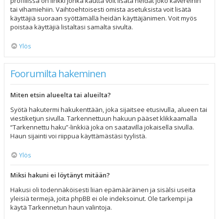
profiilissa on linkki jonka kautta voit lisätä heidät joko kavereihin
tai vihamiehiin. Vaihtoehtoisesti omista asetuksista voit lisätä
käyttäjiä suoraan syöttämällä heidän käyttäjänimen. Voit myös
poistaa käyttäjiä listaltasi samalta sivulta.
Ylös
Foorumilta hakeminen
Miten etsin alueelta tai alueilta?
Syötä hakutermi hakukenttään, joka sijaitsee etusivulla, alueen tai
viestiketjun sivulla. Tarkennettuun hakuun pääset klikkaamalla
“Tarkennettu haku”-linkkiä joka on saatavilla jokaisella sivulla.
Haun sijainti voi riippua käyttämästäsi tyylistä.
Ylös
Miksi hakuni ei löytänyt mitään?
Hakusi oli todennäköisesti liian epämääräinen ja sisälsi useita
yleisiä termejä, joita phpBB ei ole indeksoinut. Ole tarkempi ja
käytä Tarkennetun haun valintoja.