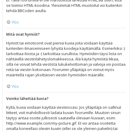
Ei. Tällä foorumilla ei ole mahdollista lähettää HTML:ää siten, että
se toimisi HTML-koodina. Yleisimmät HTML-muotoilut voi kuitenkin
tehdä BBCoden avulla.
Ylös
Mitä ovat hymiöt?
Hymiöt tai emoticonit ovat pieniä kuvia joita voidaan käyttää
tunteiden ilmaisemiseen lyhyitä koodeja käyttämällä. Esimerkiksi :)
tarkoittaa iloista ja :( tarkoittaa surullista. Hymiöiden täysi lista on
nähtävillä viestinlähetyslomakkeessa. Älä käytä hymiöitä liikaa,
sillä ne voivat tehdä viestistä lukukelvottoman ja valvoja voi poistaa
niitä tai viestin kokonaan. Foorumin ylläpitäjä on voinut myös
määritellä rajan yksittäisen viestin hymiöiden määrälle.
Ylös
Voinko lähettää kuvia?
Kyllä, kuvia voidaan käyttää viesteissäsi. Jos ylläpitäjä on sallinut
liitteet, voit mahdollisesti ladata kuvan foorumille. Muutoin sinun
täytyy antaa osoite julkisesti saatavilla olevaan kuvaan, esim.
http://www.example.com/my-picture.gif. Et voi antaa osoitetta
omalla koneellasi oleviin kuviin (ellei se ole yleinen palvelin) tai