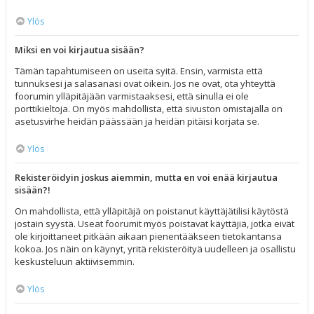
Ylös
Miksi en voi kirjautua sisään?
Tämän tapahtumiseen on useita syitä. Ensin, varmista että
tunnuksesi ja salasanasi ovat oikein. Jos ne ovat, ota yhteyttä
foorumin ylläpitäjään varmistaaksesi, että sinulla ei ole
porttikieltoja. On myös mahdollista, että sivuston omistajalla on
asetusvirhe heidän päässään ja heidän pitäisi korjata se.
Ylös
Rekisteröidyin joskus aiemmin, mutta en voi enää kirjautua
sisään?!
On mahdollista, että ylläpitäjä on poistanut käyttäjätilisi käytöstä
jostain syystä. Useat foorumit myös poistavat käyttäjiä, jotka eivät
ole kirjoittaneet pitkään aikaan pienentääkseen tietokantansa
kokoa. Jos näin on käynyt, yritä rekisteröityä uudelleen ja osallistu
keskusteluun aktiivisemmin.
Ylös