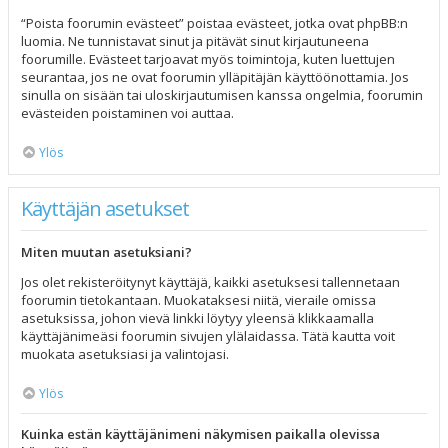
“Poista foorumin evästeet” poistaa evästeet, jotka ovat phpBB:n
luomia. Ne tunnistavat sinut ja pitävät sinut kirjautuneena
foorumille. Evästeet tarjoavat myös toimintoja, kuten luettujen
seurantaa, jos ne ovat foorumin ylläpitäjän käyttöönottamia. Jos
sinulla on sisään tai uloskirjautumisen kanssa ongelmia, foorumin
evästeiden poistaminen voi auttaa.
Ylös
Käyttäjän asetukset
Miten muutan asetuksiani?
Jos olet rekisteröitynyt käyttäjä, kaikki asetuksesi tallennetaan
foorumin tietokantaan. Muokataksesi niitä, vieraile omissa
asetuksissa, johon vievä linkki löytyy yleensä klikkaamalla
käyttäjänimeäsi foorumin sivujen ylälaidassa. Tätä kautta voit
muokata asetuksiasi ja valintojasi.
Ylös
Kuinka estän käyttäjänimeni näkymisen paikalla olevissa