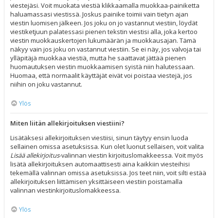
viestejäsi. Voit muokata viestiä klikkaamalla muokkaa-painiketta
haluamassasi viestissä. Joskus painike toimii vain tietyn ajan
viestin luomisen jälkeen. Jos joku on jo vastannut viestiin, löydät
viestiketjuun palatessasi pienen tekstin viestisi alla, joka kertoo
viestin muokkauskertojen lukumäärän ja muokkausajan. Tämä
näkyy vain jos joku on vastannut viestiin. Se ei näy, jos valvoja tai
ylläpitäjä muokkaa viestiä, mutta he saattavat jättää pienen
huomautuksen viestin muokkaamisen syistä niin halutessaan.
Huomaa, että normaalit käyttäjät eivät voi poistaa viestejä, jos
niihin on joku vastannut.
Ylös
Miten liitän allekirjoituksen viestiini?
Lisätäksesi allekirjoituksen viestiisi, sinun täytyy ensin luoda
sellainen omissa asetuksissa. Kun olet luonut sellaisen, voit valita
Lisää allekirjoitus
-valinnan viestin kirjoituslomakkeessa. Voit myös
lisätä allekirjoituksen automaattisesti aina kaikkiin viesteihisi
tekemällä valinnan omissa asetuksissa. Jos teet niin, voit silti estää
allekirjoituksen liittämisen yksittäiseen viestiin poistamalla
valinnan viestinkirjoituslomakkeessa.
Ylös