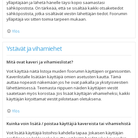
ylläpitäjään ja lähetä hänelle täysi kopio saamastasi
sähköpostista. On tärkeää, että se sisältää kaikki otsaketiedot
sähköpostista, jotka sisältävät viestin lähettäjän tiedot. Foorumin
ylläpitäjä voi sitten toimia tarpeen mukaan.
Ylös
Ystävät ja vihamiehet
Mitä ovat kaveri ja vihamieslistat?
Voit käyttää näitä listoja muiden foorumin käyttäjien organisointiin.
Kaverilistalle lisätään käyttäjiä omien asetusten kautta. Tämä
auttaa nopeasti näkemään jos he ovat paikalla ja yksityisviestien
lähettämisessä. Teemasta riippuen näiden käyttäjien viestit
saatetaan myös korostaa. Jos lisäät käyttäjän vihamieheksi, kaikki
käyttäjän kirjoittamat viestit piilotetaan oletuksena.
Ylös
Kuinka voin lisätä / poistaa käyttäjiä kavereista tai vihamiehistä
Voit lisätä käyttäjiä listoihisi kahdella tapaa. Jokaisen käyttäjän