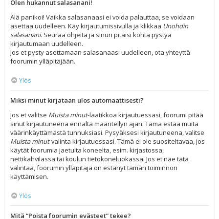
Olen hukannut salasanani!
Älä panikoi! Vaikka salasanaasi ei voida palauttaa, se voidaan
asettaa uudelleen. Käy kirjautumissivulla ja klikkaa
Unohdin
salasanani
. Seuraa ohjeita ja sinun pitäisi kohta pystyä
kirjautumaan uudelleen.
Jos et pysty asettamaan salasanaasi uudelleen, ota yhteyttä
foorumin ylläpitäjään.
Ylös
Miksi minut kirjataan ulos automaattisesti?
Jos et valitse
Muista minut
-laatikkoa kirjautuessasi, foorumi pitää
sinut kirjautuneena ennalta määritellyn ajan. Tämä estää muita
väärinkäyttämästä tunnuksiasi. Pysyäksesi kirjautuneena, valitse
Muista minut
-valinta kirjautuessasi. Tämä ei ole suositeltavaa, jos
käytät foorumia jaetulta koneelta, esim. kirjastossa,
nettikahvilassa tai koulun tietokoneluokassa. Jos et näe tätä
valintaa, foorumin ylläpitäjä on estänyt tämän toiminnon
käyttämisen.
Ylös
Mitä “Poista foorumin evästeet” tekee?