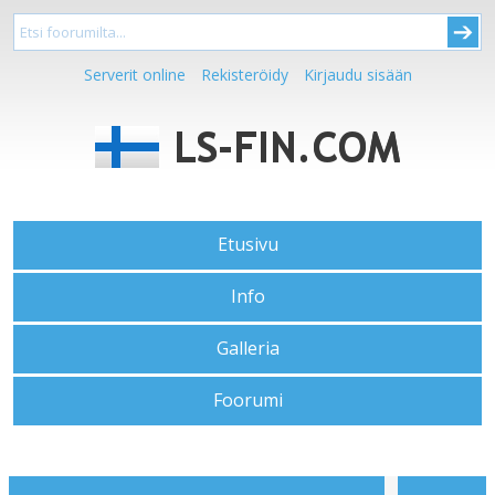
Serverit online
Rekisteröidy
Kirjaudu sisään
Etusivu
Info
Galleria
Foorumi