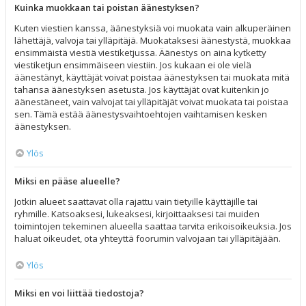
Kuinka muokkaan tai poistan äänestyksen?
Kuten viestien kanssa, äänestyksiä voi muokata vain alkuperäinen
lähettäjä, valvoja tai ylläpitäjä. Muokataksesi äänestystä, muokkaa
ensimmäistä viestiä viestiketjussa. Äänestys on aina kytketty
viestiketjun ensimmäiseen viestiin. Jos kukaan ei ole vielä
äänestänyt, käyttäjät voivat poistaa äänestyksen tai muokata mitä
tahansa äänestyksen asetusta. Jos käyttäjät ovat kuitenkin jo
äänestäneet, vain valvojat tai ylläpitäjät voivat muokata tai poistaa
sen. Tämä estää äänestysvaihtoehtojen vaihtamisen kesken
äänestyksen.
Ylös
Miksi en pääse alueelle?
Jotkin alueet saattavat olla rajattu vain tietyille käyttäjille tai
ryhmille. Katsoaksesi, lukeaksesi, kirjoittaaksesi tai muiden
toimintojen tekeminen alueella saattaa tarvita erikoisoikeuksia. Jos
haluat oikeudet, ota yhteyttä foorumin valvojaan tai ylläpitäjään.
Ylös
Miksi en voi liittää tiedostoja?