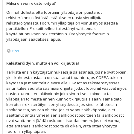
Miksi en voi rekisteröityä?
On mahdollista, että foorumin ylläpitäjä on poistanut
rekisteröinnin käytöstä estääkseen uusia vierailijoita
rekisteröitymästä. Foorumin ylläpitäjä on voinut myös asettaa
porttikiellon IP-osoitteellesi tai estänyt valitsemasi
käyttäjätunnuksen rekisteröinnin. Ota yhteyttä foorumin
ylläpitäjään saadaksesi apua.
Ylös
Rekisteröidyin, mutta en voi kirjautua!
Tarkista ensin käyttäjätunnuksesi ja salasanasi. Jos ne ovat oikein,
yksi kahdesta asiasta on saattanut tapahtua. Jos COPPA-tuki on
käytössä ja määrittelit olevasi alle 13-vuotias rekisteröityessäsi,
sinun tulee seurata saamiasi ohjeita. Jotkut foorumit vaativat myös
uusien tunnusten aktivoinnin joko sinun itsesi toimesta tai
ylläpitäjän toimesta ennen kuin voit kirjautua sisään. Tämä tieto
kerrottiin rekisteröitymisen yhteydessä. Jos sinulle lähetettiin
sähköpostia, seuraa ohjeita. Jos et saanut sähköpostia, olet
saattanut antaa virheellisen sähköpostiosoitteen tai sähköpostit
ovat saattaneet jäädä roskapostisuodattimeen. Jos olet varma,
että antamasi sähköpostiosoite oli oikein, yritä ottaa yhteyttä
foorumin ylläpitäjään.