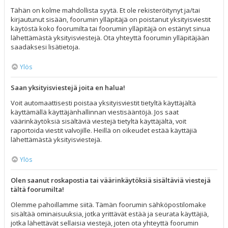
Tähän on kolme mahdollista syytä. Et ole rekisteröitynyt ja/tai
kirjautunut sisään, foorumin ylläpitäjä on poistanut yksityisviestit
käytöstä koko foorumilta tai foorumin ylläpitäjä on estänyt sinua
lähettämästä yksityisviestejä. Ota yhteyttä foorumin ylläpitäjään
saadaksesi lisätietoja.
Ylös
Saan yksityisviestejä joita en halua!
Voit automaattisesti poistaa yksityisviestit tietyltä käyttäjältä
käyttämällä käyttäjänhallinnan viestisääntöjä. Jos saat
väärinkäytöksiä sisältäviä viestejä tietyltä käyttäjältä, voit
raportoida viestit valvojille. Heillä on oikeudet estää käyttäjiä
lähettämästä yksityisviestejä.
Ylös
Olen saanut roskapostia tai väärinkäytöksiä sisältäviä viestejä
tältä foorumilta!
Olemme pahoillamme siitä. Tämän foorumin sähköpostilomake
sisältää ominaisuuksia, jotka yrittävät estää ja seurata käyttäjiä,
jotka lähettävät sellaisia viestejä, joten ota yhteyttä foorumin