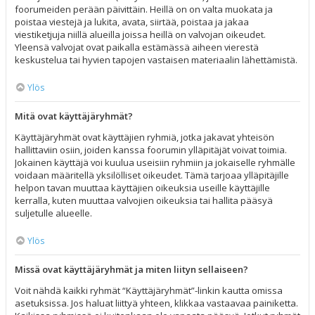
foorumeiden perään päivittäin. Heillä on on valta muokata ja
poistaa viestejä ja lukita, avata, siirtää, poistaa ja jakaa
viestiketjuja niillä alueilla joissa heillä on valvojan oikeudet.
Yleensä valvojat ovat paikalla estämässä aiheen vierestä
keskustelua tai hyvien tapojen vastaisen materiaalin lähettämistä.
Ylös
Mitä ovat käyttäjäryhmät?
Käyttäjäryhmät ovat käyttäjien ryhmiä, jotka jakavat yhteisön
hallittaviin osiin, joiden kanssa foorumin ylläpitäjät voivat toimia.
Jokainen käyttäjä voi kuulua useisiin ryhmiin ja jokaiselle ryhmälle
voidaan määritellä yksilölliset oikeudet. Tämä tarjoaa ylläpitäjille
helpon tavan muuttaa käyttäjien oikeuksia useille käyttäjille
kerralla, kuten muuttaa valvojien oikeuksia tai hallita pääsyä
suljetulle alueelle.
Ylös
Missä ovat käyttäjäryhmät ja miten liityn sellaiseen?
Voit nähdä kaikki ryhmät “Käyttäjäryhmät”-linkin kautta omissa
asetuksissa. Jos haluat liittyä yhteen, klikkaa vastaavaa painiketta.