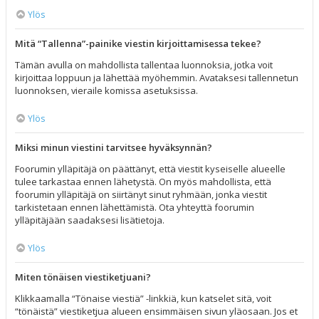
Ylös
Mitä “Tallenna”-painike viestin kirjoittamisessa tekee?
Tämän avulla on mahdollista tallentaa luonnoksia, jotka voit
kirjoittaa loppuun ja lähettää myöhemmin. Avataksesi tallennetun
luonnoksen, vieraile komissa asetuksissa.
Ylös
Miksi minun viestini tarvitsee hyväksynnän?
Foorumin ylläpitäjä on päättänyt, että viestit kyseiselle alueelle
tulee tarkastaa ennen lähetystä. On myös mahdollista, että
foorumin ylläpitäjä on siirtänyt sinut ryhmään, jonka viestit
tarkistetaan ennen lähettämistä. Ota yhteyttä foorumin
ylläpitäjään saadaksesi lisätietoja.
Ylös
Miten tönäisen viestiketjuani?
Klikkaamalla “Tönaise viestiä” -linkkiä, kun katselet sitä, voit
“tönäistä” viestiketjua alueen ensimmäisen sivun yläosaan. Jos et