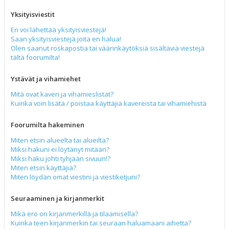
Yksityisviestit
En voi lähettää yksityisviestejä!
Saan yksityisviestejä joita en halua!
Olen saanut roskapostia tai väärinkäytöksiä sisältäviä viestejä
tältä foorumilta!
Ystävät ja vihamiehet
Mitä ovat kaveri ja vihamieslistat?
Kuinka voin lisätä / poistaa käyttäjiä kavereista tai vihamiehistä
Foorumilta hakeminen
Miten etsin alueelta tai alueilta?
Miksi hakuni ei löytänyt mitään?
Miksi haku johti tyhjään sivuun!?
Miten etsin käyttäjiä?
Miten löydän omat viestini ja viestiketjuni?
Seuraaminen ja kirjanmerkit
Mikä ero on kirjanmerkillä ja tilaamisella?
Kuinka teen kirjanmerkin tai seuraan haluamaani aihetta?