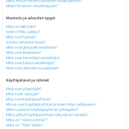
Miksi minun viestini tarvitsee hyväksynnän?
Miten tönäisen viestiketjuani?
Muotoilu ja aiheiden tyypit
Mikä on BBCode?
Onko HTML sallittu?
Mitä ovat hymiöt?
Voinko lähettää kuvia?
Mitä ovat globaalit tiedotteet?
Mitä ovat tiedotteet?
Mitä ovat kiinnitetyt viestiketjut
Mitä ovat lukitut viestiketjut?
Mitä ovat aiheiden kuvakkeet?
Käyttäjätasot ja ryhmät
Mitä ovat ylläpitäjät?
Mitä ovatr valvojat?
Mitä ovat käyttäjäryhmät?
Missä ovat käyttäjäryhmät ja miten liityn sellaiseen?
Miten pääsen käyttäjäryhmän johtajaksi?
Miksi jotkut käyttäjäryhmät näkyvät eri väreillä?
Mikä on “oletusryhmä”?
Mikä on “Tiimi” linkki?