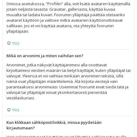
Omissa asetuksissa, “Profiilin” alla, voit lisätä avataren käyttämällä
jotain neljästä tavasta: Gravatar, galleriasta, käyttää kuvaa
muualta tai ladata kuvan. Foorumin ylläpitäjä päättää otetaanko
avataret käyttöön ja valitsee mitkä avatarien käyttöönottotavat
sallitaan. Jos et voi käyttää avataria, ota yhteyttä foorumin
ylläpitäjään.
Ylös
Mikä on arvonimi ja miten vaihdan sen?
Arvonimet, jotka näkyvät käyttäjänimesi alla osoittavat
kirjoittamiesi viestien määrän tai tietyt käyttäjät, kuten ylläpitäjät tai
valvojat. Yleensä et voi vaihtaa minkään arvonimen tekstiä, sillä
nämä ovat ylläpitäjän määrittelemiä. Älä kirjoita viestejä vain
parantaaksesi arvonimeäsi. Useimmat foorumit eivät siedä tätä ja
valvojat tai ylläpitäjät voivat yksinkertaisesti pienentää
viestilaskuriasi.
Ylös
Kun klikkaan sähköpostilinkkiä, minua pyydetään
kirjautumaan?