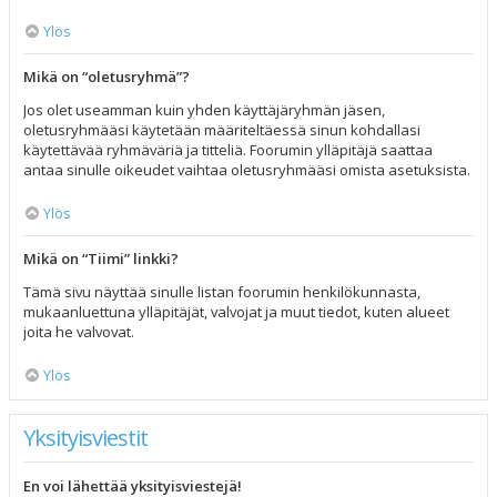
Ylös
Mikä on “oletusryhmä”?
Jos olet useamman kuin yhden käyttäjäryhmän jäsen,
oletusryhmääsi käytetään määriteltäessä sinun kohdallasi
käytettävää ryhmäväriä ja titteliä. Foorumin ylläpitäjä saattaa
antaa sinulle oikeudet vaihtaa oletusryhmääsi omista asetuksista.
Ylös
Mikä on “Tiimi” linkki?
Tämä sivu näyttää sinulle listan foorumin henkilökunnasta,
mukaanluettuna ylläpitäjät, valvojat ja muut tiedot, kuten alueet
joita he valvovat.
Ylös
Yksityisviestit
En voi lähettää yksityisviestejä!