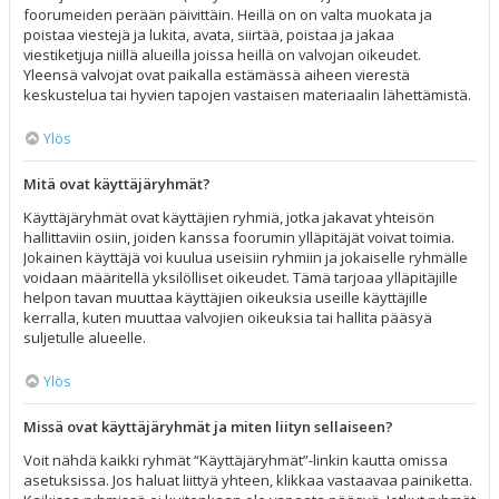
foorumeiden perään päivittäin. Heillä on on valta muokata ja
poistaa viestejä ja lukita, avata, siirtää, poistaa ja jakaa
viestiketjuja niillä alueilla joissa heillä on valvojan oikeudet.
Yleensä valvojat ovat paikalla estämässä aiheen vierestä
keskustelua tai hyvien tapojen vastaisen materiaalin lähettämistä.
Ylös
Mitä ovat käyttäjäryhmät?
Käyttäjäryhmät ovat käyttäjien ryhmiä, jotka jakavat yhteisön
hallittaviin osiin, joiden kanssa foorumin ylläpitäjät voivat toimia.
Jokainen käyttäjä voi kuulua useisiin ryhmiin ja jokaiselle ryhmälle
voidaan määritellä yksilölliset oikeudet. Tämä tarjoaa ylläpitäjille
helpon tavan muuttaa käyttäjien oikeuksia useille käyttäjille
kerralla, kuten muuttaa valvojien oikeuksia tai hallita pääsyä
suljetulle alueelle.
Ylös
Missä ovat käyttäjäryhmät ja miten liityn sellaiseen?
Voit nähdä kaikki ryhmät “Käyttäjäryhmät”-linkin kautta omissa
asetuksissa. Jos haluat liittyä yhteen, klikkaa vastaavaa painiketta.