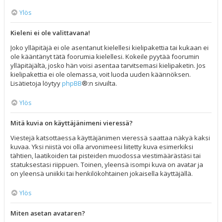
Ylös
Kieleni ei ole valittavana!
Joko ylläpitäjä ei ole asentanut kielellesi kielipakettia tai kukaan ei
ole kääntänyt tätä foorumia kielellesi. Kokeile pyytää foorumin
ylläpitäjältä, josko hän voisi asentaa tarvitsemasi kielipaketin. Jos
kielipakettia ei ole olemassa, voit luoda uuden käännöksen.
Lisätietoja löytyy
phpBB
®:n sivuilta.
Ylös
Mitä kuvia on käyttäjänimeni vieressä?
Viestejä katsottaessa käyttäjänimen vieressä saattaa näkyä kaksi
kuvaa. Yksi niistä voi olla arvonimeesi liitetty kuva esimerkiksi
tähtien, laatikoiden tai pisteiden muodossa viestimäärästäsi tai
statuksestasi riippuen. Toinen, yleensä isompi kuva on avatar ja
on yleensä uniikki tai henkilökohtainen jokaisella käyttäjällä.
Ylös
Miten asetan avataren?