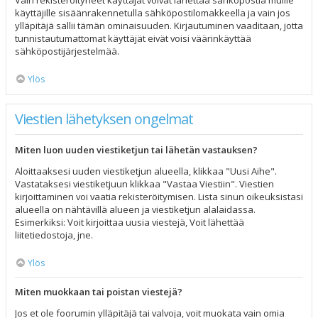
Vain rekisteröityneet käyttäjät voivat lähettää sähköpostia muille
käyttäjille sisäänrakennetulla sähköpostilomakkeella ja vain jos
ylläpitäjä sallii tämän ominaisuuden. Kirjautuminen vaaditaan, jotta
tunnistautumattomat käyttäjät eivät voisi väärinkäyttää
sähköpostijärjestelmää.
Ylös
Viestien lähetyksen ongelmat
Miten luon uuden viestiketjun tai lähetän vastauksen?
Aloittaaksesi uuden viestiketjun alueella, klikkaa "Uusi Aihe".
Vastataksesi viestiketjuun klikkaa "Vastaa Viestiin". Viestien
kirjoittaminen voi vaatia rekisteröitymisen. Lista sinun oikeuksistasi
alueella on nähtävillä alueen ja viestiketjun alalaidassa.
Esimerkiksi: Voit kirjoittaa uusia viestejä, Voit lähettää
liitetiedostoja, jne.
Ylös
Miten muokkaan tai poistan viestejä?
Jos et ole foorumin ylläpitäjä tai valvoja, voit muokata vain omia