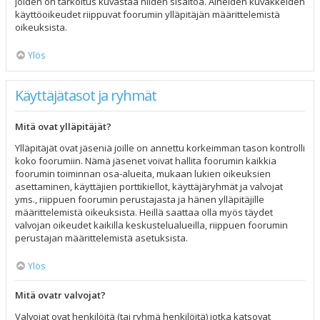
joiden on tarkoitus kuvastaa niiden sisältöä. Aiheiden kuvakkeiden
käyttöoikeudet riippuvat foorumin ylläpitäjän määrittelemistä
oikeuksista.
Ylös
Käyttäjätasot ja ryhmät
Mitä ovat ylläpitäjät?
Ylläpitäjät ovat jäseniä joille on annettu korkeimman tason kontrolli
koko foorumiin. Nämä jäsenet voivat hallita foorumin kaikkia
foorumin toiminnan osa-alueita, mukaan lukien oikeuksien
asettaminen, käyttäjien porttikiellot, käyttäjäryhmät ja valvojat
yms., riippuen foorumin perustajasta ja hänen ylläpitäjille
määrittelemistä oikeuksista. Heillä saattaa olla myös täydet
valvojan oikeudet kaikilla keskustelualueilla, riippuen foorumin
perustajan määrittelemistä asetuksista.
Ylös
Mitä ovatr valvojat?
Valvojat ovat henkilöitä (tai ryhmä henkilöitä) jotka katsovat