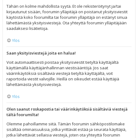
Tähän on kolme mahdollista syytä. Et ole rekisteröitynyt ja/tai
kirjautunut sisään, foorumin ylläpitäjä on poistanut yksityisviestit
käytöstä koko foorumilta tai foorumin ylläpitäjä on estänyt sinua
lähettämästä yksityisviestejä. Ota yhteyttä foorumin ylläpitäjään
saadaksesi lisätietoja.
Ylös
Saan yksityisviestejä joita en halua!
Voit automaattisesti poistaa yksityisviestit tietyltä käyttäjältä
käyttämällä käyttäjänhallinnan viestisääntöjä. Jos saat
väärinkäytöksiä sisältäviä viestejä tietyltä käyttäjältä, voit
raportoida viestit valvojille. Heillä on oikeudet estää käyttäjiä
lähettämästä yksityisviestejä.
Ylös
Olen saanut roskapostia tai väärinkäytöksiä sisältäviä viestejä
tältä foorumilta!
Olemme pahoillamme siitä. Tämän foorumin sähköpostilomake
sisältää ominaisuuksia, jotka yrittävät estää ja seurata käyttäjiä,
jotka lähettävät sellaisia viestejä, joten ota yhteyttä foorumin