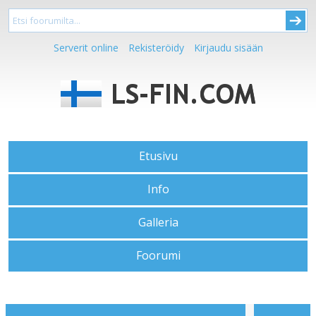
Serverit online
Rekisteröidy
Kirjaudu sisään
Etusivu
Info
Galleria
Foorumi