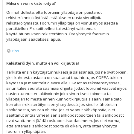
Miksi en voi rekisteröityä?
On mahdollista, että foorumin ylläpitäjä on poistanut
rekisteröinnin käytöstä estääkseen uusia vierailijoita
rekisteröitymästä. Foorumin ylläpitäjä on voinut myös asettaa
porttikiellon IP-osoitteellesi tai estänyt valitsemasi
käyttäjätunnuksen rekisteröinnin. Ota yhteyttä foorumin
ylläpitäjään saadaksesi apua.
Ylös
Rekisteröidyin, mutta en voi kirjautua!
Tarkista ensin käyttäjätunnuksesi ja salasanasi. Jos ne ovat oikein,
yksi kahdesta asiasta on saattanut tapahtua. Jos COPPA-tuki on
käytössä ja määrittelit olevasi alle 13-vuotias rekisteröityessäsi,
sinun tulee seurata saamiasi ohjeita. Jotkut foorumit vaativat myös
uusien tunnusten aktivoinnin joko sinun itsesi toimesta tai
ylläpitäjän toimesta ennen kuin voit kirjautua sisään. Tämä tieto
kerrottiin rekisteröitymisen yhteydessä. Jos sinulle lähetettiin
sähköpostia, seuraa ohjeita. Jos et saanut sähköpostia, olet
saattanut antaa virheellisen sähköpostiosoitteen tai sähköpostit
ovat saattaneet jäädä roskapostisuodattimeen. Jos olet varma,
että antamasi sähköpostiosoite oli oikein, yritä ottaa yhteyttä
foorumin ylläpitäjään.