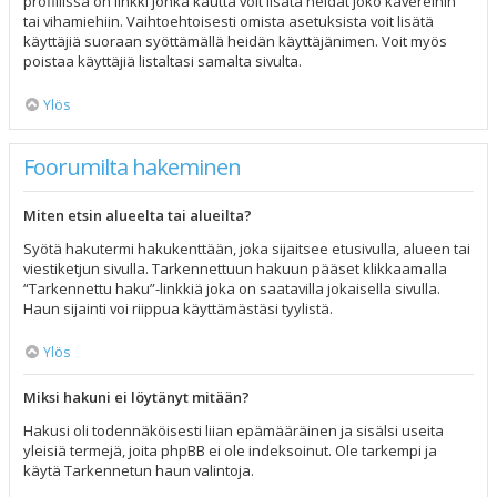
profiilissa on linkki jonka kautta voit lisätä heidät joko kavereihin
tai vihamiehiin. Vaihtoehtoisesti omista asetuksista voit lisätä
käyttäjiä suoraan syöttämällä heidän käyttäjänimen. Voit myös
poistaa käyttäjiä listaltasi samalta sivulta.
Ylös
Foorumilta hakeminen
Miten etsin alueelta tai alueilta?
Syötä hakutermi hakukenttään, joka sijaitsee etusivulla, alueen tai
viestiketjun sivulla. Tarkennettuun hakuun pääset klikkaamalla
“Tarkennettu haku”-linkkiä joka on saatavilla jokaisella sivulla.
Haun sijainti voi riippua käyttämästäsi tyylistä.
Ylös
Miksi hakuni ei löytänyt mitään?
Hakusi oli todennäköisesti liian epämääräinen ja sisälsi useita
yleisiä termejä, joita phpBB ei ole indeksoinut. Ole tarkempi ja
käytä Tarkennetun haun valintoja.