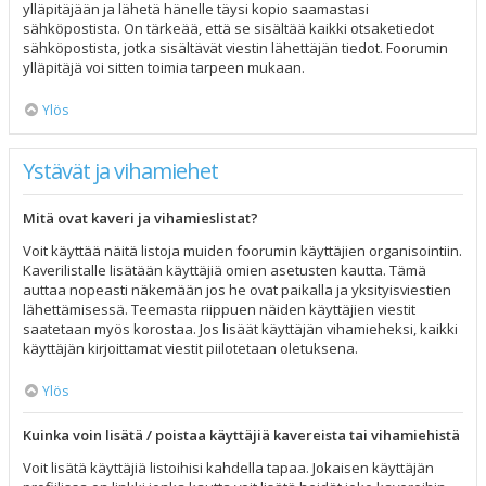
ylläpitäjään ja lähetä hänelle täysi kopio saamastasi
sähköpostista. On tärkeää, että se sisältää kaikki otsaketiedot
sähköpostista, jotka sisältävät viestin lähettäjän tiedot. Foorumin
ylläpitäjä voi sitten toimia tarpeen mukaan.
Ylös
Ystävät ja vihamiehet
Mitä ovat kaveri ja vihamieslistat?
Voit käyttää näitä listoja muiden foorumin käyttäjien organisointiin.
Kaverilistalle lisätään käyttäjiä omien asetusten kautta. Tämä
auttaa nopeasti näkemään jos he ovat paikalla ja yksityisviestien
lähettämisessä. Teemasta riippuen näiden käyttäjien viestit
saatetaan myös korostaa. Jos lisäät käyttäjän vihamieheksi, kaikki
käyttäjän kirjoittamat viestit piilotetaan oletuksena.
Ylös
Kuinka voin lisätä / poistaa käyttäjiä kavereista tai vihamiehistä
Voit lisätä käyttäjiä listoihisi kahdella tapaa. Jokaisen käyttäjän