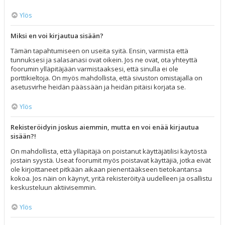
Ylös
Miksi en voi kirjautua sisään?
Tämän tapahtumiseen on useita syitä. Ensin, varmista että
tunnuksesi ja salasanasi ovat oikein. Jos ne ovat, ota yhteyttä
foorumin ylläpitäjään varmistaaksesi, että sinulla ei ole
porttikieltoja. On myös mahdollista, että sivuston omistajalla on
asetusvirhe heidän päässään ja heidän pitäisi korjata se.
Ylös
Rekisteröidyin joskus aiemmin, mutta en voi enää kirjautua
sisään?!
On mahdollista, että ylläpitäjä on poistanut käyttäjätilisi käytöstä
jostain syystä. Useat foorumit myös poistavat käyttäjiä, jotka eivät
ole kirjoittaneet pitkään aikaan pienentääkseen tietokantansa
kokoa. Jos näin on käynyt, yritä rekisteröityä uudelleen ja osallistu
keskusteluun aktiivisemmin.
Ylös