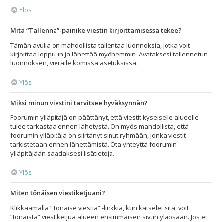
Ylös
Mitä “Tallenna”-painike viestin kirjoittamisessa tekee?
Tämän avulla on mahdollista tallentaa luonnoksia, jotka voit
kirjoittaa loppuun ja lähettää myöhemmin. Avataksesi tallennetun
luonnoksen, vieraile komissa asetuksissa.
Ylös
Miksi minun viestini tarvitsee hyväksynnän?
Foorumin ylläpitäjä on päättänyt, että viestit kyseiselle alueelle
tulee tarkastaa ennen lähetystä. On myös mahdollista, että
foorumin ylläpitäjä on siirtänyt sinut ryhmään, jonka viestit
tarkistetaan ennen lähettämistä. Ota yhteyttä foorumin
ylläpitäjään saadaksesi lisätietoja.
Ylös
Miten tönäisen viestiketjuani?
Klikkaamalla “Tönaise viestiä” -linkkiä, kun katselet sitä, voit
“tönäistä” viestiketjua alueen ensimmäisen sivun yläosaan. Jos et