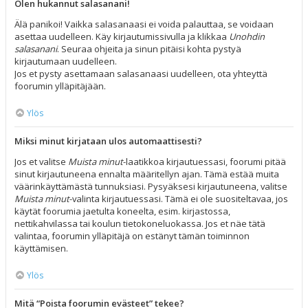
Olen hukannut salasanani!
Älä panikoi! Vaikka salasanaasi ei voida palauttaa, se voidaan
asettaa uudelleen. Käy kirjautumissivulla ja klikkaa
Unohdin
salasanani
. Seuraa ohjeita ja sinun pitäisi kohta pystyä
kirjautumaan uudelleen.
Jos et pysty asettamaan salasanaasi uudelleen, ota yhteyttä
foorumin ylläpitäjään.
Ylös
Miksi minut kirjataan ulos automaattisesti?
Jos et valitse
Muista minut
-laatikkoa kirjautuessasi, foorumi pitää
sinut kirjautuneena ennalta määritellyn ajan. Tämä estää muita
väärinkäyttämästä tunnuksiasi. Pysyäksesi kirjautuneena, valitse
Muista minut
-valinta kirjautuessasi. Tämä ei ole suositeltavaa, jos
käytät foorumia jaetulta koneelta, esim. kirjastossa,
nettikahvilassa tai koulun tietokoneluokassa. Jos et näe tätä
valintaa, foorumin ylläpitäjä on estänyt tämän toiminnon
käyttämisen.
Ylös
Mitä “Poista foorumin evästeet” tekee?