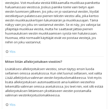
viestejäsi. Voit muokata viestiä klikkaamalla muokkaa-painiketta
haluamassasi viestissä. Joskus painike toimii vain tietyn ajan
viestin luomisen jälkeen. Jos joku on jo vastannut viestiin, löydät
viestiketjuun palatessasi pienen tekstin viestisi alla, joka kertoo
viestin muokkauskertojen lukumäärän ja muokkausajan. Tämä
näkyy vain jos joku on vastannut viestiin. Se ei näy, jos valvoja tai
ylläpitäjä muokkaa viestiä, mutta he saattavat jättää pienen
huomautuksen viestin muokkaamisen syistä niin halutessaan.
Huomaa, että normaalit käyttäjät eivät voi poistaa viestejä, jos
niihin on joku vastannut.
Ylös
Miten liitän allekirjoituksen viestiini?
Lisätäksesi allekirjoituksen viestiisi, sinun täytyy ensin luoda
sellainen omissa asetuksissa. Kun olet luonut sellaisen, voit valita
Lisää allekirjoitus
-valinnan viestin kirjoituslomakkeessa. Voit myös
lisätä allekirjoituksen automaattisesti aina kaikkiin viesteihisi
tekemällä valinnan omissa asetuksissa. Jos teet niin, voit silti estää
allekirjoituksen liittämisen yksittäiseen viestiin poistamalla
valinnan viestinkirjoituslomakkeessa.
Ylös