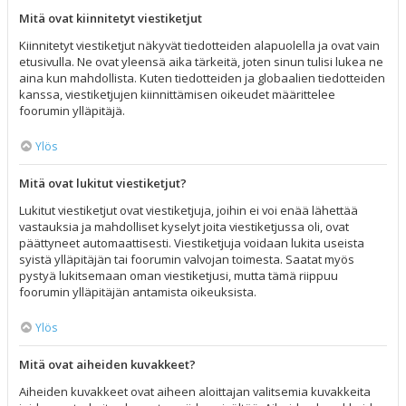
Mitä ovat kiinnitetyt viestiketjut
Kiinnitetyt viestiketjut näkyvät tiedotteiden alapuolella ja ovat vain
etusivulla. Ne ovat yleensä aika tärkeitä, joten sinun tulisi lukea ne
aina kun mahdollista. Kuten tiedotteiden ja globaalien tiedotteiden
kanssa, viestiketjujen kiinnittämisen oikeudet määrittelee
foorumin ylläpitäjä.
Ylös
Mitä ovat lukitut viestiketjut?
Lukitut viestiketjut ovat viestiketjuja, joihin ei voi enää lähettää
vastauksia ja mahdolliset kyselyt joita viestiketjussa oli, ovat
päättyneet automaattisesti. Viestiketjuja voidaan lukita useista
syistä ylläpitäjän tai foorumin valvojan toimesta. Saatat myös
pystyä lukitsemaan oman viestiketjusi, mutta tämä riippuu
foorumin ylläpitäjän antamista oikeuksista.
Ylös
Mitä ovat aiheiden kuvakkeet?
Aiheiden kuvakkeet ovat aiheen aloittajan valitsemia kuvakkeita