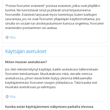
“Poista foorumin evästeet” poistaa evästeet, jotka ovat phpBB:n
luomia. Ne tunnistavat sinut ja pitävät sinut kirjautuneena
foorumille. Evästeet tarjoavat myös toimintoja, kuten luettujen
seurantaa, jos ne ovat foorumin ylläpitäjän käyttöönottamia. Jos
sinulla on sisään tai uloskirjautumisen kanssa ongelmia, foorumin
evästeiden poistaminen voi auttaa.
Ylös
Käyttäjän asetukset
Miten muutan asetuksiani?
Jos olet rekisteröitynyt käyttäjä, kaikki asetuksesi tallennetaan
foorumin tietokantaan. Muokataksesi niitä, vieraile omissa
asetuksissa, johon vievä linkki löytyy yleensä klikkaamalla
käyttäjänimeäsi foorumin sivujen ylälaidassa. Tätä kautta voit
muokata asetuksiasi ja valintojasi.
Ylös
Kuinka estän käyttäjänimeni näkymisen paikalla olevissa