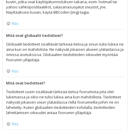
kuviin, jotka ovat käyttäjätunnistuksen takana, esim. hotmail tai
yahoo sähköpostilaatikot, salasanasuojatut sivustot, jne.
Näyttääksesi kuvan, käytä BBCoden [img]-tagia.
Ylös
Mitä ovat globaalit tiedotteet?
Globaalit tiedotteet sisältävät tärkeää tietoa ja sinun tulisi lukea ne
aina kun on mahdolista. Ne näkyvät jokaisen alueen ylälaidassa ja
omissa asetuksissa. Globaalien tiedotteiden oikeudet myöntää
foorumin ylläpitäjä.
Ylös
Mitä ovat tiedotteet?
Tiedotteet usein sisältävät tärkeää tietoa foorumista jota olet
lukemassa ja siksi ne tulisi lukea aina kun mahdollista. Tiedotteet
näkyvät jokaisen sivun ylälaidassa niillä foorumeilla joihin ne on
lähetetty. Kuten globaalien tiedotteiden kohdalla, tiedotteiden
lähettämisen oikeudet antaa foorumin ylläpitäjä.
Ylös