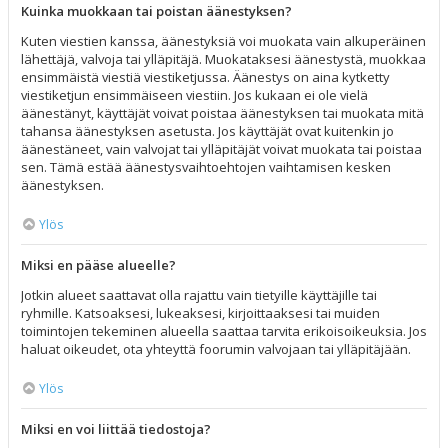
Kuinka muokkaan tai poistan äänestyksen?
Kuten viestien kanssa, äänestyksiä voi muokata vain alkuperäinen
lähettäjä, valvoja tai ylläpitäjä. Muokataksesi äänestystä, muokkaa
ensimmäistä viestiä viestiketjussa. Äänestys on aina kytketty
viestiketjun ensimmäiseen viestiin. Jos kukaan ei ole vielä
äänestänyt, käyttäjät voivat poistaa äänestyksen tai muokata mitä
tahansa äänestyksen asetusta. Jos käyttäjät ovat kuitenkin jo
äänestäneet, vain valvojat tai ylläpitäjät voivat muokata tai poistaa
sen. Tämä estää äänestysvaihtoehtojen vaihtamisen kesken
äänestyksen.
Ylös
Miksi en pääse alueelle?
Jotkin alueet saattavat olla rajattu vain tietyille käyttäjille tai
ryhmille. Katsoaksesi, lukeaksesi, kirjoittaaksesi tai muiden
toimintojen tekeminen alueella saattaa tarvita erikoisoikeuksia. Jos
haluat oikeudet, ota yhteyttä foorumin valvojaan tai ylläpitäjään.
Ylös
Miksi en voi liittää tiedostoja?