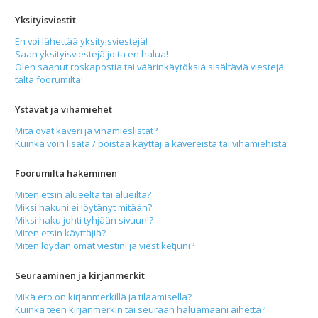
Yksityisviestit
En voi lähettää yksityisviestejä!
Saan yksityisviestejä joita en halua!
Olen saanut roskapostia tai väärinkäytöksiä sisältäviä viestejä
tältä foorumilta!
Ystävät ja vihamiehet
Mitä ovat kaveri ja vihamieslistat?
Kuinka voin lisätä / poistaa käyttäjiä kavereista tai vihamiehistä
Foorumilta hakeminen
Miten etsin alueelta tai alueilta?
Miksi hakuni ei löytänyt mitään?
Miksi haku johti tyhjään sivuun!?
Miten etsin käyttäjiä?
Miten löydän omat viestini ja viestiketjuni?
Seuraaminen ja kirjanmerkit
Mikä ero on kirjanmerkillä ja tilaamisella?
Kuinka teen kirjanmerkin tai seuraan haluamaani aihetta?