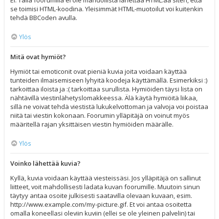
Ei. Tällä foorumilla ei ole mahdollista lähettää HTML:ää siten, että
se toimisi HTML-koodina. Yleisimmät HTML-muotoilut voi kuitenkin
tehdä BBCoden avulla.
Ylös
Mitä ovat hymiöt?
Hymiöt tai emoticonit ovat pieniä kuvia joita voidaan käyttää
tunteiden ilmaisemiseen lyhyitä koodeja käyttämällä. Esimerkiksi :)
tarkoittaa iloista ja :( tarkoittaa surullista. Hymiöiden täysi lista on
nähtävillä viestinlähetyslomakkeessa. Älä käytä hymiöitä liikaa,
sillä ne voivat tehdä viestistä lukukelvottoman ja valvoja voi poistaa
niitä tai viestin kokonaan. Foorumin ylläpitäjä on voinut myös
määritellä rajan yksittäisen viestin hymiöiden määrälle.
Ylös
Voinko lähettää kuvia?
Kyllä, kuvia voidaan käyttää viesteissäsi. Jos ylläpitäjä on sallinut
liitteet, voit mahdollisesti ladata kuvan foorumille. Muutoin sinun
täytyy antaa osoite julkisesti saatavilla olevaan kuvaan, esim.
http://www.example.com/my-picture.gif. Et voi antaa osoitetta
omalla koneellasi oleviin kuviin (ellei se ole yleinen palvelin) tai