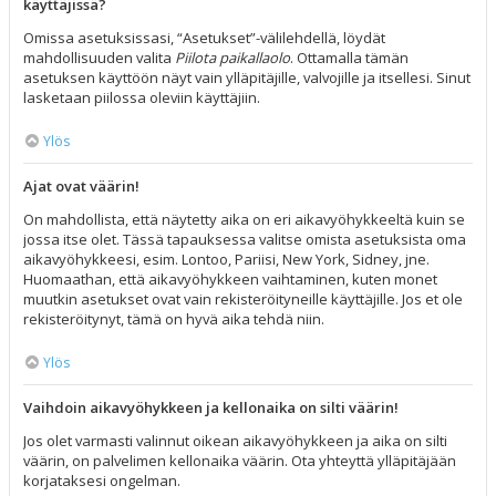
käyttäjissä?
Omissa asetuksissasi, “Asetukset”-välilehdellä, löydät
mahdollisuuden valita
Piilota paikallaolo
. Ottamalla tämän
asetuksen käyttöön näyt vain ylläpitäjille, valvojille ja itsellesi. Sinut
lasketaan piilossa oleviin käyttäjiin.
Ylös
Ajat ovat väärin!
On mahdollista, että näytetty aika on eri aikavyöhykkeeltä kuin se
jossa itse olet. Tässä tapauksessa valitse omista asetuksista oma
aikavyöhykkeesi, esim. Lontoo, Pariisi, New York, Sidney, jne.
Huomaathan, että aikavyöhykkeen vaihtaminen, kuten monet
muutkin asetukset ovat vain rekisteröityneille käyttäjille. Jos et ole
rekisteröitynyt, tämä on hyvä aika tehdä niin.
Ylös
Vaihdoin aikavyöhykkeen ja kellonaika on silti väärin!
Jos olet varmasti valinnut oikean aikavyöhykkeen ja aika on silti
väärin, on palvelimen kellonaika väärin. Ota yhteyttä ylläpitäjään
korjataksesi ongelman.