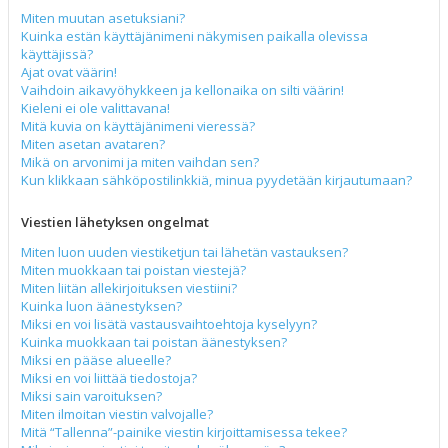
Miten muutan asetuksiani?
Kuinka estän käyttäjänimeni näkymisen paikalla olevissa
käyttäjissä?
Ajat ovat väärin!
Vaihdoin aikavyöhykkeen ja kellonaika on silti väärin!
Kieleni ei ole valittavana!
Mitä kuvia on käyttäjänimeni vieressä?
Miten asetan avataren?
Mikä on arvonimi ja miten vaihdan sen?
Kun klikkaan sähköpostilinkkiä, minua pyydetään kirjautumaan?
Viestien lähetyksen ongelmat
Miten luon uuden viestiketjun tai lähetän vastauksen?
Miten muokkaan tai poistan viestejä?
Miten liitän allekirjoituksen viestiini?
Kuinka luon äänestyksen?
Miksi en voi lisätä vastausvaihtoehtoja kyselyyn?
Kuinka muokkaan tai poistan äänestyksen?
Miksi en pääse alueelle?
Miksi en voi liittää tiedostoja?
Miksi sain varoituksen?
Miten ilmoitan viestin valvojalle?
Mitä “Tallenna”-painike viestin kirjoittamisessa tekee?