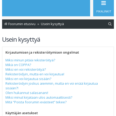
PIKALINKIT
E
Foorumin etusivu
Usein kysyttyä
t
Usein kysyttyä
s
i
Kirjautumisen ja rekisteröitymisen ongelmat
Miksi minun pitää rekisteröityä?
Mikä on COPPA?
Miksi en voi rekisteröityä?
Rekisteröidyin, mutta en voi kirjautua!
Miksi en voi kirjautua sisään?
Rekisteröidyin joskus aiemmin, mutta en voi enää kirjautua
sisään?!
Olen hukannut salasanani!
Miksi minut kirjataan ulos automaattisesti?
Mitä “Poista foorumin evästeet” tekee?
Käyttäjän asetukset