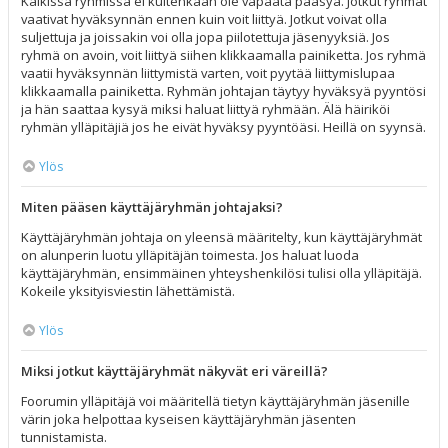
Kaikissa ryhmissä ei kuitenkaan ole vapaata pääsyä. Jotkut ryhmät
vaativat hyväksynnän ennen kuin voit liittyä. Jotkut voivat olla
suljettuja ja joissakin voi olla jopa piilotettuja jäsenyyksiä. Jos
ryhmä on avoin, voit liittyä siihen klikkaamalla painiketta. Jos ryhmä
vaatii hyväksynnän liittymistä varten, voit pyytää liittymislupaa
klikkaamalla painiketta. Ryhmän johtajan täytyy hyväksyä pyyntösi
ja hän saattaa kysyä miksi haluat liittyä ryhmään. Älä häiriköi
ryhmän ylläpitäjiä jos he eivät hyväksy pyyntöäsi. Heillä on syynsä.
Ylös
Miten pääsen käyttäjäryhmän johtajaksi?
Käyttäjäryhmän johtaja on yleensä määritelty, kun käyttäjäryhmät
on alunperin luotu ylläpitäjän toimesta. Jos haluat luoda
käyttäjäryhmän, ensimmäinen yhteyshenkilösi tulisi olla ylläpitäjä.
Kokeile yksityisviestin lähettämistä.
Ylös
Miksi jotkut käyttäjäryhmät näkyvät eri väreillä?
Foorumin ylläpitäjä voi määritellä tietyn käyttäjäryhmän jäsenille
värin joka helpottaa kyseisen käyttäjäryhmän jäsenten
tunnistamista.