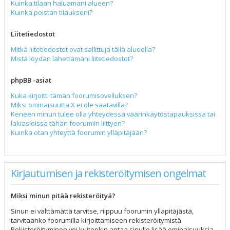
Kuinka tilaan haluamani alueen?
Kuinka poistan tilaukseni?
Liitetiedostot
Mitkä liitetiedostot ovat sallittuja tällä alueella?
Mistä löydän lähettämäni liitetiedostot?
phpBB -asiat
Kuka kirjoitti tämän foorumisovelluksen?
Miksi ominaisuutta X ei ole saatavilla?
Keneen minun tulee olla yhteydessä väärinkäytöstapauksissa tai
lakiasioissa tähän foorumiin liittyen?
Kuinka otan yhteyttä foorumin ylläpitäjään?
Kirjautumisen ja rekisteröitymisen ongelmat
Miksi minun pitää rekisteröityä?
Sinun ei välttämättä tarvitse, riippuu foorumin ylläpitäjästä,
tarvitaanko foorumilla kirjoittamiseen rekisteröitymistä.
Rekisteröityminen voi kuitenkin antaa sinulle lisää ominaisuuksia