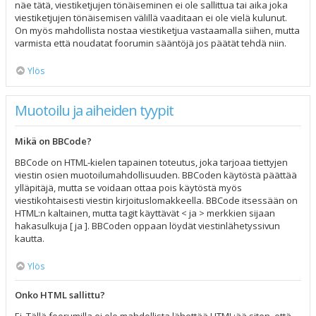
näe tätä, viestiketjujen tönäiseminen ei ole sallittua tai aika joka
viestiketjujen tönäisemisen välillä vaaditaan ei ole vielä kulunut.
On myös mahdollista nostaa viestiketjua vastaamalla siihen, mutta
varmista että noudatat foorumin sääntöjä jos päätät tehdä niin.
Ylös
Muotoilu ja aiheiden tyypit
Mikä on BBCode?
BBCode on HTML-kielen tapainen toteutus, joka tarjoaa tiettyjen
viestin osien muotoilumahdollisuuden. BBCoden käytöstä päättää
ylläpitäjä, mutta se voidaan ottaa pois käytöstä myös
viestikohtaisesti viestin kirjoituslomakkeella. BBCode itsessään on
HTML:n kaltainen, mutta tagit käyttävät < ja > merkkien sijaan
hakasulkuja [ ja ]. BBCoden oppaan löydät viestinlähetyssivun
kautta.
Ylös
Onko HTML sallittu?