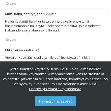
Ylös
Miksi haku johti tyhjään sivuun!?
Hakusi palautti liian monta tulosta ja palvelin ei pystynyt
käsittelemään niitä. Käytä “Tarkennettua hakua” ja ole tarkempi
hakuehdoissa ja alueissa joilta etsit.
Ylös
Miten etsin käyttäjiä?
Vieraile “Käyttäjät”-sivulla ja klikkaa “Etsi käyttäjä”-linkkiä.
Ylös
Jotta sivuston käyttö olisi sinulle sujuvaa ja mainokset
kiinnostavia, käytämme kumppaniemme kanssa sivustolla
Miten löydän omat viestini ja viestiketjuni?
evästeitä. Jatkamalla sivuston käyttöä, hyväksyt evästeet. Jos
et hyväksy evästeitä, muuta selaimesi asetuksia.
Omat viestisi näet klikkaamalla “Katso omia viestejäsi”-linkkiä
Lisätietoja evästekäytännöistä
.
omissa asetuksissa tai klikkaamalla “Etsi käyttäjän viesteistä”-
linkkiä omalla profiilisivullasi tai klikkaamalla “Pikalinkit”-valikkoa
foorumin ylälaidassa. Etsiäksesi omia viestiketjuja, käytä
Hyväksyn evästeet
tarkennettua hakua ja täytä sen hakuehdot haluamallasi tavalla.