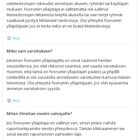
Liitetiedostojen oikeudet annetaan alueen, ryhmän tai käyttäjän
mukaan. Foorumin ylläpitäjä ei välttämättä ole sallinut
liitetiedostojen liittämistä tietyllä alueella tai vain tietyt ryhmät
saattavat pystyä liittämään tiedostoja. Ota yhteyttä foorumin
ylläpitäjään jos et tiedä miksi et voi lisätä liitetiedostoja.
Ylös
Miksi sain varoituksen?
Jokaisen foorumin ylläpitäjällä on omat säännöt heidän
sivustollensa. Jos olet rikkonut sääntöä, voit saada varoituksen.
Huomioi, että tämä on foorumin ylläpitäjän päätös ja phpBB
Limitedillä ei ole sivustolla annettavien varoitusten kanssa mitään
tekemistä. Ota yhteyttä foorumin ylläpitäjään, jos olet epävarma
annetun varoituksen syystä.
Ylös
Miten ilmoitan viestin valvojalle?
Jos foorumin ylläpitäjä on sallinut sen, sinun pitäisi nähdä
raportointipainike viestin yhteydessä. Tämän klikkaaminen vie
sinut viestin raportoinnin vaiheiden läpi.