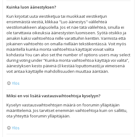
Kuinka luon äänestyksen?
Kun kirjoitat uuta viestiketjua tai muokkaat viestiketjun
ensimmäistä viestiä, klikkaa "Luo äänestys"-välilehteä
viestilomakkeen alapuolella. Jos et näe tätä välilehteä, sinulla ei
ole tarvittavia oikeuksia äänestysten luomiseen. Syötä otsikko ja
ainakin kaksi vaihtoehtoa niille varattuihin kenttiin. Varmista että
jokainen vaihtoehto on omalla rivillään tekstikentässä. Voit myös
määritellä kuinka monta vaihtoehtoa käyttäjät voivat valita
kohdasta You can also set the number of options users may select
during voting under “Kuinka monta vaihtoehtoa käyttäjä voi valita”,
äänestyksen kesto päivinä (0 kestää loputtomasti) ja viimeisenä
voit antaa käyttäjille mahdollisuuden muuttaa ääntään.
Ylös
Miksi en voi lisätä vastausvaihtoehtoja kyselyyn?
Kyselyn vastausvaihtoehtojen määrä on foorumin ylläpitäjän
määrittelemä. Jos tarvitset enemmän vaihtoehtoja kuin on sallittu,
ota yhteyttä foorumin ylläpitäjään.
Ylös