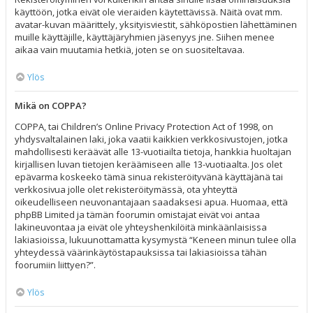
käyttöön, jotka eivät ole vieraiden käytettävissä. Näitä ovat mm.
avatar-kuvan määrittely, yksityisviestit, sähköpostien lähettäminen
muille käyttäjille, käyttäjäryhmien jäsenyys jne. Siihen menee
aikaa vain muutamia hetkiä, joten se on suositeltavaa.
Ylös
Mikä on COPPA?
COPPA, tai Children’s Online Privacy Protection Act of 1998, on
yhdysvaltalainen laki, joka vaatii kaikkien verkkosivustojen, jotka
mahdollisesti keräävät alle 13-vuotiailta tietoja, hankkia huoltajan
kirjallisen luvan tietojen keräämiseen alle 13-vuotiaalta. Jos olet
epävarma koskeeko tämä sinua rekisteröityvänä käyttäjänä tai
verkkosivua jolle olet rekisteröitymässä, ota yhteyttä
oikeudelliseen neuvonantajaan saadaksesi apua. Huomaa, että
phpBB Limited ja tämän foorumin omistajat eivät voi antaa
lakineuvontaa ja eivät ole yhteyshenkilöitä minkäänlaisissa
lakiasioissa, lukuunottamatta kysymystä “Keneen minun tulee olla
yhteydessä väärinkäytöstapauksissa tai lakiasioissa tähän
foorumiin liittyen?”.
Ylös