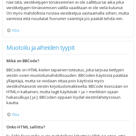
näe tätä, viestiketjujen tönäiseminen ei ole sallittua tai aika joka
viestiketjujen tönäisemisen välillä vaaditaan ei ole vielä kulunut.
On myös mahdollista nostaa viestiketjua vastaamalla siihen, mutta
varmista että noudatat foorumin sääntöjä jos päätät tehdä niin.
Ylös
Muotoilu ja aiheiden tyypit
Mikä on BBCode?
BBCode on HTML-kielen tapainen toteutus, joka tarjoaa tiettyjen
viestin osien muotoilumahdollisuuden. BBCoden käytöstä päättää
ylläpitäjä, mutta se voidaan ottaa pois käytöstä myös
viestikohtaisesti viestin kirjoituslomakkeella. BBCode itsessään on
HTML:n kaltainen, mutta tagit käyttävät < ja > merkkien sijaan
hakasulkuja [ ja ]. BBCoden oppaan löydät viestinlähetyssivun
kautta.
Ylös
Onko HTML sallittu?