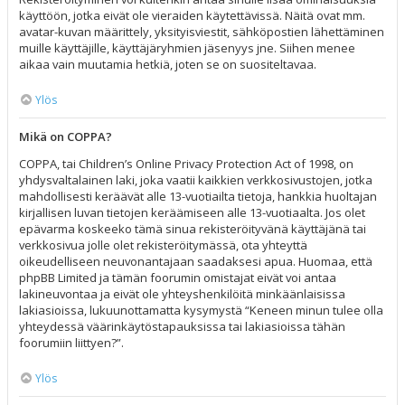
käyttöön, jotka eivät ole vieraiden käytettävissä. Näitä ovat mm.
avatar-kuvan määrittely, yksityisviestit, sähköpostien lähettäminen
muille käyttäjille, käyttäjäryhmien jäsenyys jne. Siihen menee
aikaa vain muutamia hetkiä, joten se on suositeltavaa.
Ylös
Mikä on COPPA?
COPPA, tai Children’s Online Privacy Protection Act of 1998, on
yhdysvaltalainen laki, joka vaatii kaikkien verkkosivustojen, jotka
mahdollisesti keräävät alle 13-vuotiailta tietoja, hankkia huoltajan
kirjallisen luvan tietojen keräämiseen alle 13-vuotiaalta. Jos olet
epävarma koskeeko tämä sinua rekisteröityvänä käyttäjänä tai
verkkosivua jolle olet rekisteröitymässä, ota yhteyttä
oikeudelliseen neuvonantajaan saadaksesi apua. Huomaa, että
phpBB Limited ja tämän foorumin omistajat eivät voi antaa
lakineuvontaa ja eivät ole yhteyshenkilöitä minkäänlaisissa
lakiasioissa, lukuunottamatta kysymystä “Keneen minun tulee olla
yhteydessä väärinkäytöstapauksissa tai lakiasioissa tähän
foorumiin liittyen?”.
Ylös