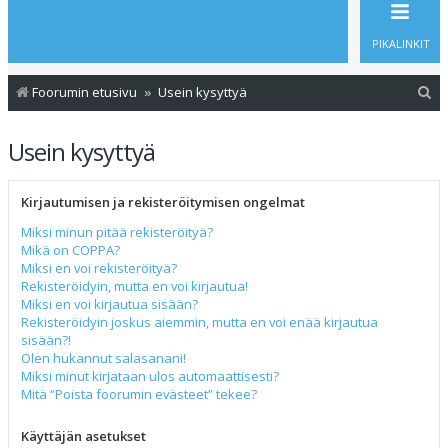
PIKALINKIT
E
Foorumin etusivu
Usein kysyttyä
t
Usein kysyttyä
s
i
Kirjautumisen ja rekisteröitymisen ongelmat
Miksi minun pitää rekisteröityä?
Mikä on COPPA?
Miksi en voi rekisteröityä?
Rekisteröidyin, mutta en voi kirjautua!
Miksi en voi kirjautua sisään?
Rekisteröidyin joskus aiemmin, mutta en voi enää kirjautua
sisään?!
Olen hukannut salasanani!
Miksi minut kirjataan ulos automaattisesti?
Mitä “Poista foorumin evästeet” tekee?
Käyttäjän asetukset