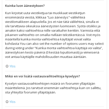
Kuinka luon äänestyksen?
Kun kirjoitat uuta viestiketjua tai muokkaat viestiketjun
ensimmäistä viestiä, klikkaa "Luo äänestys"-välilehteä
viestilomakkeen alapuolella. Jos et näe tätä välilehteä, sinulla ei
ole tarvittavia oikeuksia äänestysten luomiseen. Syötä otsikko ja
ainakin kaksi vaihtoehtoa niille varattuihin kenttiin. Varmista että
jokainen vaihtoehto on omalla rivillään tekstikentässä. Voit myös
määritellä kuinka monta vaihtoehtoa käyttäjät voivat valita
kohdasta You can also set the number of options users may select
during voting under “Kuinka monta vaihtoehtoa käyttäjä voi valita”,
äänestyksen kesto päivinä (0 kestää loputtomasti) ja viimeisenä
voit antaa käyttäjille mahdollisuuden muuttaa ääntään.
Ylös
Miksi en voi lisätä vastausvaihtoehtoja kyselyyn?
Kyselyn vastausvaihtoehtojen määrä on foorumin ylläpitäjän
määrittelemä. Jos tarvitset enemmän vaihtoehtoja kuin on sallittu,
ota yhteyttä foorumin ylläpitäjään.
Ylös