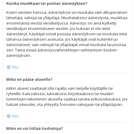
Kuinka muokkaan tai poistan äänestyksen?
Kuten viestien kanssa, äänestyksiä voi muokata vain alkuperäinen
lähettäjä, valvoja tai ylläpitäjä. Muokataksesi äänestystä, muokkaa
ensimmäistä viestiä viestiketjussa. Äänestys on aina kytketty
viestiketjun ensimmäiseen viestiin. Jos kukaan ei ole vielä
äänestänyt, käyttäjät voivat poistaa äänestyksen tai muokata mitä
tahansa äänestyksen asetusta. Jos käyttäjät ovat kuitenkin jo
äänestäneet, vain valvojat tai ylläpitäjät voivat muokata tai poistaa
sen. Tämä estää äänestysvaihtoehtojen vaihtamisen kesken
äänestyksen.
Ylös
Miksi en pääse alueelle?
Jotkin alueet saattavat olla rajattu vain tietyille käyttäjille tai
ryhmille. Katsoaksesi, lukeaksesi, kirjoittaaksesi tai muiden
toimintojen tekeminen alueella saattaa tarvita erikoisoikeuksia. Jos
haluat oikeudet, ota yhteyttä foorumin valvojaan tai ylläpitäjään.
Ylös
Miksi en voi liittää tiedostoja?