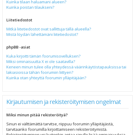
Kuinka tilaan haluamani alueen?
Kuinka poistan tilaukseni?
Liitetiedostot
Mitkä liitetiedostot ovat sallittuja tällä alueella?
Mistä löydän lähettämäni liitetiedostot?
phpBB -asiat
Kuka kirjoitti tämän foorumisovelluksen?
Miksi ominaisuutta X ei ole saatavilla?
Keneen minun tulee olla yhteydessä väärinkäytöstapauksissa tai
lakiasioissa tähän foorumiin liittyen?
Kuinka otan yhteyttä foorumin ylläpitäjään?
Kirjautumisen ja rekisteröitymisen ongelmat
Miksi minun pitää rekisteröityä?
Sinun ei välttämättä tarvitse, riippuu foorumin ylläpitäjästä,
tarvitaanko foorumilla kirjoittamiseen rekisteröitymistä.
Rekisteröityminen voi kuitenkin antaa sinulle lisää ominaisuuksia