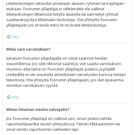
Liitetiedostojen oikeudet annetaan alueen, ryhmän tai käyttäjän
mukaan. Foorumin ylläpitäjä ei välttämättä ole sallinut
liitetiedostojen liittämistä tietyllä alueella tai vain tietyt ryhmät
saattavat pystyä liittämään tiedostoja. Ota yhteyttä foorumin
ylläpitäjään jos et tiedä miksi et voi lisätä liitetiedostoja.
Ylös
Miksi sain varoituksen?
Jokaisen foorumin ylläpitäjällä on omat säännöt heidän
sivustollensa. Jos olet rikkonut sääntöä, voit saada varoituksen.
Huomioi, että tämä on foorumin ylläpitäjän päätös ja phpBB
Limitedillä ei ole sivustolla annettavien varoitusten kanssa mitään
tekemistä. Ota yhteyttä foorumin ylläpitäjään, jos olet epävarma
annetun varoituksen syystä.
Ylös
Miten ilmoitan viestin valvojalle?
Jos foorumin ylläpitäjä on sallinut sen, sinun pitäisi nähdä
raportointipainike viestin yhteydessä. Tämän klikkaaminen vie
sinut viestin raportoinnin vaiheiden läpi.