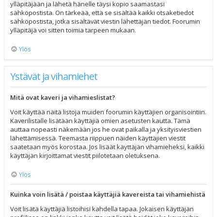
ylläpitäjään ja lähetä hänelle täysi kopio saamastasi
sähköpostista. On tärkeää, että se sisältää kaikki otsaketiedot
sähköpostista, jotka sisältävät viestin lähettäjän tiedot. Foorumin
ylläpitäjä voi sitten toimia tarpeen mukaan.
Ylös
Ystävät ja vihamiehet
Mitä ovat kaveri ja vihamieslistat?
Voit käyttää näitä listoja muiden foorumin käyttäjien organisointiin.
Kaverilistalle lisätään käyttäjiä omien asetusten kautta. Tämä
auttaa nopeasti näkemään jos he ovat paikalla ja yksityisviestien
lähettämisessä. Teemasta riippuen näiden käyttäjien viestit
saatetaan myös korostaa. Jos lisäät käyttäjän vihamieheksi, kaikki
käyttäjän kirjoittamat viestit piilotetaan oletuksena.
Ylös
Kuinka voin lisätä / poistaa käyttäjiä kavereista tai vihamiehistä
Voit lisätä käyttäjiä listoihisi kahdella tapaa. Jokaisen käyttäjän