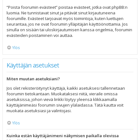
“Poista foorumin evästeet” poistaa evästeet, jotka ovat phpBB:n
luomia. Ne tunnistavat sinut ja pitävät sinut kirjautuneena
foorumille. Evästeet tarjoavat myös toimintoja, kuten luettujen
seurantaa, jos ne ovat foorumin ylläpitäjän käyttöönottamia. Jos
sinulla on sisään tai uloskirjautumisen kanssa ongelmia, foorumin
evästeiden poistaminen voi auttaa.
Ylös
Käyttäjän asetukset
Miten muutan asetuksiani?
Jos olet rekisteröitynyt käyttäjä, kaikki asetuksesi tallennetaan
foorumin tietokantaan. Muokataksesi niitä, vieraile omissa
asetuksissa, johon vievä linkki löytyy yleensä klikkaamalla
käyttäjänimeäsi foorumin sivujen ylälaidassa. Tätä kautta voit
muokata asetuksiasi ja valintojasi.
Ylös
Kuinka estän käyttäjänimeni näkymisen paikalla olevissa