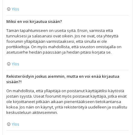
Ylös
Miksi en voi kirjautua sisään?
Tämän tapahtumiseen on useita syitä. Ensin, varmista että
tunnuksesi ja salasanasi ovat oikein. Jos ne ovat, ota yhteyttä
foorumin ylläpitäjään varmistaaksesi, että sinulla ei ole
porttikieltoja. On myös mahdollista, että sivuston omistajalla on
asetusvirhe heidän päässään ja heidän pitäisi korjata se.
Ylös
Rekisteröidyin joskus aiemmin, mutta en voi enää kirjautua
sisään?!
On mahdollista, että ylläpitäjä on poistanut käyttäjätilisi käytöstä
jostain syystä. Useat foorumit myös poistavat käyttäjiä, jotka eivät
ole kirjoittaneet pitkään aikaan pienentääkseen tietokantansa
kokoa. Jos näin on käynyt, yritä rekisteröityä uudelleen ja osallistu
keskusteluun aktiivisemmin.
Ylös