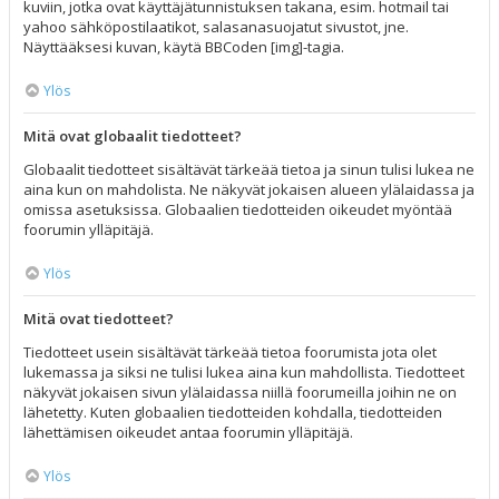
kuviin, jotka ovat käyttäjätunnistuksen takana, esim. hotmail tai
yahoo sähköpostilaatikot, salasanasuojatut sivustot, jne.
Näyttääksesi kuvan, käytä BBCoden [img]-tagia.
Ylös
Mitä ovat globaalit tiedotteet?
Globaalit tiedotteet sisältävät tärkeää tietoa ja sinun tulisi lukea ne
aina kun on mahdolista. Ne näkyvät jokaisen alueen ylälaidassa ja
omissa asetuksissa. Globaalien tiedotteiden oikeudet myöntää
foorumin ylläpitäjä.
Ylös
Mitä ovat tiedotteet?
Tiedotteet usein sisältävät tärkeää tietoa foorumista jota olet
lukemassa ja siksi ne tulisi lukea aina kun mahdollista. Tiedotteet
näkyvät jokaisen sivun ylälaidassa niillä foorumeilla joihin ne on
lähetetty. Kuten globaalien tiedotteiden kohdalla, tiedotteiden
lähettämisen oikeudet antaa foorumin ylläpitäjä.
Ylös