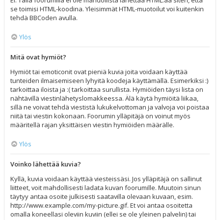
Ei. Tällä foorumilla ei ole mahdollista lähettää HTML:ää siten, että
se toimisi HTML-koodina. Yleisimmät HTML-muotoilut voi kuitenkin
tehdä BBCoden avulla.
Ylös
Mitä ovat hymiöt?
Hymiöt tai emoticonit ovat pieniä kuvia joita voidaan käyttää
tunteiden ilmaisemiseen lyhyitä koodeja käyttämällä. Esimerkiksi :)
tarkoittaa iloista ja :( tarkoittaa surullista. Hymiöiden täysi lista on
nähtävillä viestinlähetyslomakkeessa. Älä käytä hymiöitä liikaa,
sillä ne voivat tehdä viestistä lukukelvottoman ja valvoja voi poistaa
niitä tai viestin kokonaan. Foorumin ylläpitäjä on voinut myös
määritellä rajan yksittäisen viestin hymiöiden määrälle.
Ylös
Voinko lähettää kuvia?
Kyllä, kuvia voidaan käyttää viesteissäsi. Jos ylläpitäjä on sallinut
liitteet, voit mahdollisesti ladata kuvan foorumille. Muutoin sinun
täytyy antaa osoite julkisesti saatavilla olevaan kuvaan, esim.
http://www.example.com/my-picture.gif. Et voi antaa osoitetta
omalla koneellasi oleviin kuviin (ellei se ole yleinen palvelin) tai