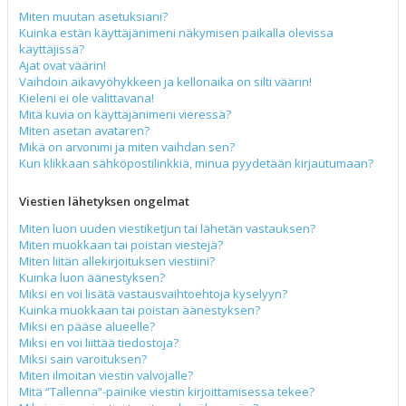
Miten muutan asetuksiani?
Kuinka estän käyttäjänimeni näkymisen paikalla olevissa
käyttäjissä?
Ajat ovat väärin!
Vaihdoin aikavyöhykkeen ja kellonaika on silti väärin!
Kieleni ei ole valittavana!
Mitä kuvia on käyttäjänimeni vieressä?
Miten asetan avataren?
Mikä on arvonimi ja miten vaihdan sen?
Kun klikkaan sähköpostilinkkiä, minua pyydetään kirjautumaan?
Viestien lähetyksen ongelmat
Miten luon uuden viestiketjun tai lähetän vastauksen?
Miten muokkaan tai poistan viestejä?
Miten liitän allekirjoituksen viestiini?
Kuinka luon äänestyksen?
Miksi en voi lisätä vastausvaihtoehtoja kyselyyn?
Kuinka muokkaan tai poistan äänestyksen?
Miksi en pääse alueelle?
Miksi en voi liittää tiedostoja?
Miksi sain varoituksen?
Miten ilmoitan viestin valvojalle?
Mitä “Tallenna”-painike viestin kirjoittamisessa tekee?