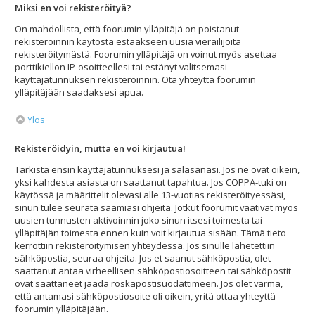
Miksi en voi rekisteröityä?
On mahdollista, että foorumin ylläpitäjä on poistanut
rekisteröinnin käytöstä estääkseen uusia vierailijoita
rekisteröitymästä. Foorumin ylläpitäjä on voinut myös asettaa
porttikiellon IP-osoitteellesi tai estänyt valitsemasi
käyttäjätunnuksen rekisteröinnin. Ota yhteyttä foorumin
ylläpitäjään saadaksesi apua.
Ylös
Rekisteröidyin, mutta en voi kirjautua!
Tarkista ensin käyttäjätunnuksesi ja salasanasi. Jos ne ovat oikein,
yksi kahdesta asiasta on saattanut tapahtua. Jos COPPA-tuki on
käytössä ja määrittelit olevasi alle 13-vuotias rekisteröityessäsi,
sinun tulee seurata saamiasi ohjeita. Jotkut foorumit vaativat myös
uusien tunnusten aktivoinnin joko sinun itsesi toimesta tai
ylläpitäjän toimesta ennen kuin voit kirjautua sisään. Tämä tieto
kerrottiin rekisteröitymisen yhteydessä. Jos sinulle lähetettiin
sähköpostia, seuraa ohjeita. Jos et saanut sähköpostia, olet
saattanut antaa virheellisen sähköpostiosoitteen tai sähköpostit
ovat saattaneet jäädä roskapostisuodattimeen. Jos olet varma,
että antamasi sähköpostiosoite oli oikein, yritä ottaa yhteyttä
foorumin ylläpitäjään.