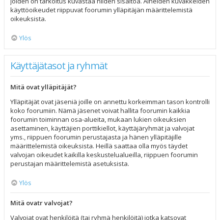
joiden on tarkoitus kuvastaa niiden sisältöä. Aiheiden kuvakkeiden
käyttöoikeudet riippuvat foorumin ylläpitäjän määrittelemistä
oikeuksista.
Ylös
Käyttäjätasot ja ryhmät
Mitä ovat ylläpitäjät?
Ylläpitäjät ovat jäseniä joille on annettu korkeimman tason kontrolli
koko foorumiin. Nämä jäsenet voivat hallita foorumin kaikkia
foorumin toiminnan osa-alueita, mukaan lukien oikeuksien
asettaminen, käyttäjien porttikiellot, käyttäjäryhmät ja valvojat
yms., riippuen foorumin perustajasta ja hänen ylläpitäjille
määrittelemistä oikeuksista. Heillä saattaa olla myös täydet
valvojan oikeudet kaikilla keskustelualueilla, riippuen foorumin
perustajan määrittelemistä asetuksista.
Ylös
Mitä ovatr valvojat?
Valvojat ovat henkilöitä (tai ryhmä henkilöitä) jotka katsovat