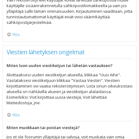
Vain rekisteröityneet käyttäjät voivat lähettää sähköpostia muille
käyttäjille sisäänrakennetulla sähköpostilomakkeella ja vain jos
ylläpitäjä sallii tämän ominaisuuden. Kirjautuminen vaaditaan, jotta
tunnistautumattomat käyttäjät eivät voisi väärinkäyttää
sähköpostijärjestelmää.
Ylös
Viestien lähetyksen ongelmat
Miten luon uuden viestiketjun tai lähetän vastauksen?
Aloittaaksesi uuden viestiketjun alueella, klikkaa "Uusi Aihe".
Vastataksesi viestiketjuun klikkaa "Vastaa Viestiin". Viestien
kirjoittaminen voi vaatia rekisteröitymisen. Lista sinun oikeuksistasi
alueella on nähtävillä alueen ja viestiketjun alalaidassa.
Esimerkiksi: Voit kirjoittaa uusia viestejä, Voit lähettää
liitetiedostoja, jne.
Ylös
Miten muokkaan tai poistan viestejä?
Jos et ole foorumin ylläpitäjä tai valvoja, voit muokata vain omia