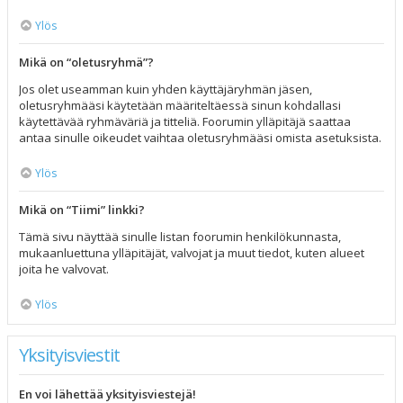
Ylös
Mikä on “oletusryhmä”?
Jos olet useamman kuin yhden käyttäjäryhmän jäsen,
oletusryhmääsi käytetään määriteltäessä sinun kohdallasi
käytettävää ryhmäväriä ja titteliä. Foorumin ylläpitäjä saattaa
antaa sinulle oikeudet vaihtaa oletusryhmääsi omista asetuksista.
Ylös
Mikä on “Tiimi” linkki?
Tämä sivu näyttää sinulle listan foorumin henkilökunnasta,
mukaanluettuna ylläpitäjät, valvojat ja muut tiedot, kuten alueet
joita he valvovat.
Ylös
Yksityisviestit
En voi lähettää yksityisviestejä!