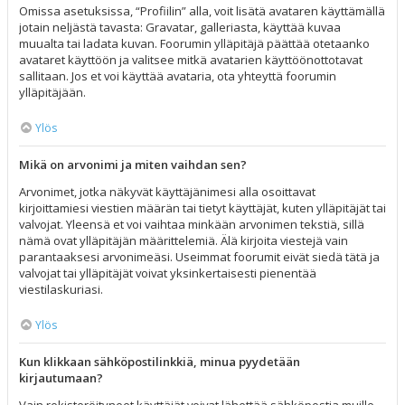
Omissa asetuksissa, “Profiilin” alla, voit lisätä avataren käyttämällä
jotain neljästä tavasta: Gravatar, galleriasta, käyttää kuvaa
muualta tai ladata kuvan. Foorumin ylläpitäjä päättää otetaanko
avataret käyttöön ja valitsee mitkä avatarien käyttöönottotavat
sallitaan. Jos et voi käyttää avataria, ota yhteyttä foorumin
ylläpitäjään.
Ylös
Mikä on arvonimi ja miten vaihdan sen?
Arvonimet, jotka näkyvät käyttäjänimesi alla osoittavat
kirjoittamiesi viestien määrän tai tietyt käyttäjät, kuten ylläpitäjät tai
valvojat. Yleensä et voi vaihtaa minkään arvonimen tekstiä, sillä
nämä ovat ylläpitäjän määrittelemiä. Älä kirjoita viestejä vain
parantaaksesi arvonimeäsi. Useimmat foorumit eivät siedä tätä ja
valvojat tai ylläpitäjät voivat yksinkertaisesti pienentää
viestilaskuriasi.
Ylös
Kun klikkaan sähköpostilinkkiä, minua pyydetään
kirjautumaan?