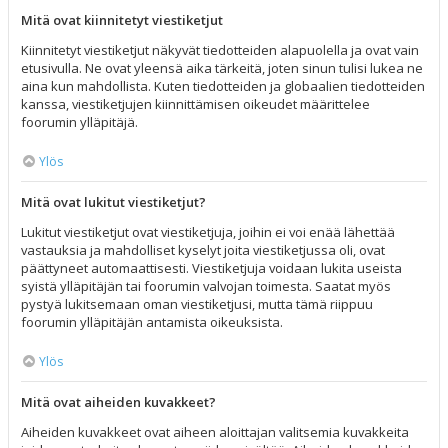
Mitä ovat kiinnitetyt viestiketjut
Kiinnitetyt viestiketjut näkyvät tiedotteiden alapuolella ja ovat vain
etusivulla. Ne ovat yleensä aika tärkeitä, joten sinun tulisi lukea ne
aina kun mahdollista. Kuten tiedotteiden ja globaalien tiedotteiden
kanssa, viestiketjujen kiinnittämisen oikeudet määrittelee
foorumin ylläpitäjä.
Ylös
Mitä ovat lukitut viestiketjut?
Lukitut viestiketjut ovat viestiketjuja, joihin ei voi enää lähettää
vastauksia ja mahdolliset kyselyt joita viestiketjussa oli, ovat
päättyneet automaattisesti. Viestiketjuja voidaan lukita useista
syistä ylläpitäjän tai foorumin valvojan toimesta. Saatat myös
pystyä lukitsemaan oman viestiketjusi, mutta tämä riippuu
foorumin ylläpitäjän antamista oikeuksista.
Ylös
Mitä ovat aiheiden kuvakkeet?
Aiheiden kuvakkeet ovat aiheen aloittajan valitsemia kuvakkeita