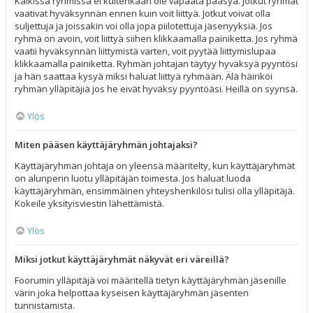
Kaikissa ryhmissä ei kuitenkaan ole vapaata pääsyä. Jotkut ryhmät
vaativat hyväksynnän ennen kuin voit liittyä. Jotkut voivat olla
suljettuja ja joissakin voi olla jopa piilotettuja jäsenyyksiä. Jos
ryhmä on avoin, voit liittyä siihen klikkaamalla painiketta. Jos ryhmä
vaatii hyväksynnän liittymistä varten, voit pyytää liittymislupaa
klikkaamalla painiketta. Ryhmän johtajan täytyy hyväksyä pyyntösi
ja hän saattaa kysyä miksi haluat liittyä ryhmään. Älä häiriköi
ryhmän ylläpitäjiä jos he eivät hyväksy pyyntöäsi. Heillä on syynsä.
Ylös
Miten pääsen käyttäjäryhmän johtajaksi?
Käyttäjäryhmän johtaja on yleensä määritelty, kun käyttäjäryhmät
on alunperin luotu ylläpitäjän toimesta. Jos haluat luoda
käyttäjäryhmän, ensimmäinen yhteyshenkilösi tulisi olla ylläpitäjä.
Kokeile yksityisviestin lähettämistä.
Ylös
Miksi jotkut käyttäjäryhmät näkyvät eri väreillä?
Foorumin ylläpitäjä voi määritellä tietyn käyttäjäryhmän jäsenille
värin joka helpottaa kyseisen käyttäjäryhmän jäsenten
tunnistamista.