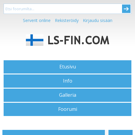
Serverit online
Rekisteröidy
Kirjaudu sisään
Etusivu
Info
Galleria
Foorumi