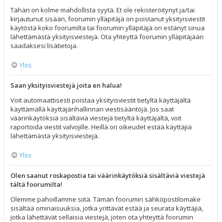
Tähän on kolme mahdollista syytä. Et ole rekisteröitynyt ja/tai
kirjautunut sisään, foorumin ylläpitäjä on poistanut yksityisviestit
käytöstä koko foorumilta tai foorumin ylläpitäjä on estänyt sinua
lähettämästä yksityisviestejä. Ota yhteyttä foorumin ylläpitäjään
saadaksesi lisätietoja.
Ylös
Saan yksityisviestejä joita en halua!
Voit automaattisesti poistaa yksityisviestit tietyltä käyttäjältä
käyttämällä käyttäjänhallinnan viestisääntöjä. Jos saat
väärinkäytöksiä sisältäviä viestejä tietyltä käyttäjältä, voit
raportoida viestit valvojille. Heillä on oikeudet estää käyttäjiä
lähettämästä yksityisviestejä.
Ylös
Olen saanut roskapostia tai väärinkäytöksiä sisältäviä viestejä
tältä foorumilta!
Olemme pahoillamme siitä. Tämän foorumin sähköpostilomake
sisältää ominaisuuksia, jotka yrittävät estää ja seurata käyttäjiä,
jotka lähettävät sellaisia viestejä, joten ota yhteyttä foorumin