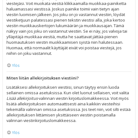
viestejäsi. Voit muokata viestiä klikkaamalla muokkaa-painiketta
haluamassasi viestissä. Joskus painike toimii vain tietyn ajan
viestin luomisen jälkeen. Jos joku on jo vastannut viestiin, löydät
viestiketjuun palatessasi pienen tekstin viestisi alla, joka kertoo
viestin muokkauskertojen lukumäärän ja muokkausajan. Tämä
näkyy vain jos joku on vastannut viestiin. Se ei näy, jos valvoja tai
ylläpitäjä muokkaa viestiä, mutta he saattavat jättää pienen
huomautuksen viestin muokkaamisen syistä niin halutessaan.
Huomaa, että normaalit käyttäjät eivät voi poistaa viestejä, jos
niihin on joku vastannut.
Ylös
Miten liitän allekirjoituksen viestiini?
Lisätäksesi allekirjoituksen viestiisi, sinun täytyy ensin luoda
sellainen omissa asetuksissa. Kun olet luonut sellaisen, voit valita
Lisää allekirjoitus
-valinnan viestin kirjoituslomakkeessa. Voit myös
lisätä allekirjoituksen automaattisesti aina kaikkiin viesteihisi
tekemällä valinnan omissa asetuksissa. Jos teet niin, voit silti estää
allekirjoituksen liittämisen yksittäiseen viestiin poistamalla
valinnan viestinkirjoituslomakkeessa.
Ylös