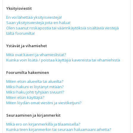
Yksityisviestit
En voi lähettää yksityisviestejä!
Saan yksityisviestejä joita en halua!
Olen saanut roskapostia tai väärinkäytöksiä sisältäviä viestejä
tältä foorumilta!
Ystävät ja vihamiehet
Mitä ovat kaveri ja vihamieslistat?
Kuinka voin lisätä / poistaa käyttäjiä kavereista tai vihamiehistä
Foorumilta hakeminen
Miten etsin alueelta tai alueilta?
Miksi hakuni ei löytänyt mitään?
Miksi haku johti tyhjään sivuun!?
Miten etsin käyttäjiä?
Miten löydän omat viestini ja viestiketjuni?
Seuraaminen ja kirjanmerkit
Mikä ero on kirjanmerkillä ja tilaamisella?
Kuinka teen kirjanmerkin tai seuraan haluamaani aihetta?