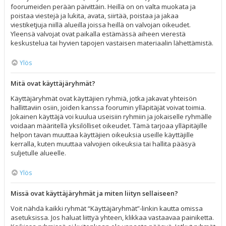
foorumeiden perään päivittäin. Heillä on on valta muokata ja
poistaa viestejä ja lukita, avata, siirtää, poistaa ja jakaa
viestiketjuja niillä alueilla joissa heillä on valvojan oikeudet.
Yleensä valvojat ovat paikalla estämässä aiheen vierestä
keskustelua tai hyvien tapojen vastaisen materiaalin lähettämistä.
Ylös
Mitä ovat käyttäjäryhmät?
Käyttäjäryhmät ovat käyttäjien ryhmiä, jotka jakavat yhteisön
hallittaviin osiin, joiden kanssa foorumin ylläpitäjät voivat toimia.
Jokainen käyttäjä voi kuulua useisiin ryhmiin ja jokaiselle ryhmälle
voidaan määritellä yksilölliset oikeudet. Tämä tarjoaa ylläpitäjille
helpon tavan muuttaa käyttäjien oikeuksia useille käyttäjille
kerralla, kuten muuttaa valvojien oikeuksia tai hallita pääsyä
suljetulle alueelle.
Ylös
Missä ovat käyttäjäryhmät ja miten liityn sellaiseen?
Voit nähdä kaikki ryhmät “Käyttäjäryhmät”-linkin kautta omissa
asetuksissa. Jos haluat liittyä yhteen, klikkaa vastaavaa painiketta.