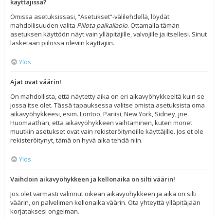
käyttäjissä?
Omissa asetuksissasi, “Asetukset”-välilehdellä, löydät
mahdollisuuden valita
Piilota paikallaolo
. Ottamalla tämän
asetuksen käyttöön näyt vain ylläpitäjille, valvojille ja itsellesi. Sinut
lasketaan piilossa oleviin käyttäjiin.
Ylös
Ajat ovat väärin!
On mahdollista, että näytetty aika on eri aikavyöhykkeeltä kuin se
jossa itse olet. Tässä tapauksessa valitse omista asetuksista oma
aikavyöhykkeesi, esim. Lontoo, Pariisi, New York, Sidney, jne.
Huomaathan, että aikavyöhykkeen vaihtaminen, kuten monet
muutkin asetukset ovat vain rekisteröityneille käyttäjille. Jos et ole
rekisteröitynyt, tämä on hyvä aika tehdä niin.
Ylös
Vaihdoin aikavyöhykkeen ja kellonaika on silti väärin!
Jos olet varmasti valinnut oikean aikavyöhykkeen ja aika on silti
väärin, on palvelimen kellonaika väärin. Ota yhteyttä ylläpitäjään
korjataksesi ongelman.