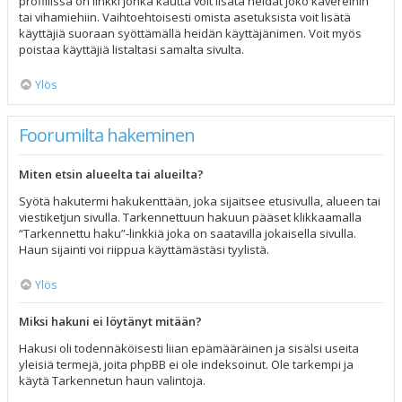
profiilissa on linkki jonka kautta voit lisätä heidät joko kavereihin
tai vihamiehiin. Vaihtoehtoisesti omista asetuksista voit lisätä
käyttäjiä suoraan syöttämällä heidän käyttäjänimen. Voit myös
poistaa käyttäjiä listaltasi samalta sivulta.
Ylös
Foorumilta hakeminen
Miten etsin alueelta tai alueilta?
Syötä hakutermi hakukenttään, joka sijaitsee etusivulla, alueen tai
viestiketjun sivulla. Tarkennettuun hakuun pääset klikkaamalla
“Tarkennettu haku”-linkkiä joka on saatavilla jokaisella sivulla.
Haun sijainti voi riippua käyttämästäsi tyylistä.
Ylös
Miksi hakuni ei löytänyt mitään?
Hakusi oli todennäköisesti liian epämääräinen ja sisälsi useita
yleisiä termejä, joita phpBB ei ole indeksoinut. Ole tarkempi ja
käytä Tarkennetun haun valintoja.