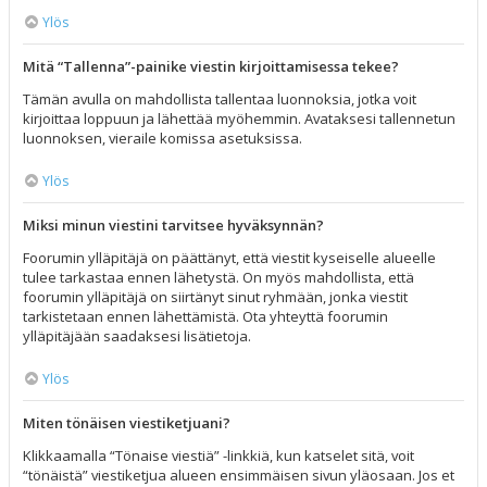
Ylös
Mitä “Tallenna”-painike viestin kirjoittamisessa tekee?
Tämän avulla on mahdollista tallentaa luonnoksia, jotka voit
kirjoittaa loppuun ja lähettää myöhemmin. Avataksesi tallennetun
luonnoksen, vieraile komissa asetuksissa.
Ylös
Miksi minun viestini tarvitsee hyväksynnän?
Foorumin ylläpitäjä on päättänyt, että viestit kyseiselle alueelle
tulee tarkastaa ennen lähetystä. On myös mahdollista, että
foorumin ylläpitäjä on siirtänyt sinut ryhmään, jonka viestit
tarkistetaan ennen lähettämistä. Ota yhteyttä foorumin
ylläpitäjään saadaksesi lisätietoja.
Ylös
Miten tönäisen viestiketjuani?
Klikkaamalla “Tönaise viestiä” -linkkiä, kun katselet sitä, voit
“tönäistä” viestiketjua alueen ensimmäisen sivun yläosaan. Jos et