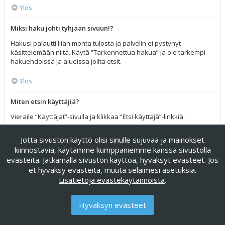
Ylös
Miksi haku johti tyhjään sivuun!?
Hakusi palautti liian monta tulosta ja palvelin ei pystynyt
käsittelemään niitä. Käytä “Tarkennettua hakua” ja ole tarkempi
hakuehdoissa ja alueissa joilta etsit.
Ylös
Miten etsin käyttäjiä?
Vieraile “Käyttäjät”-sivulla ja klikkaa “Etsi käyttäjä”-linkkiä.
Ylös
Jotta sivuston käyttö olisi sinulle sujuvaa ja mainokset
kiinnostavia, käytämme kumppaniemme kanssa sivustolla
Miten löydän omat viestini ja viestiketjuni?
evästeitä. Jatkamalla sivuston käyttöä, hyväksyt evästeet. Jos
et hyväksy evästeitä, muuta selaimesi asetuksia.
Omat viestisi näet klikkaamalla “Katso omia viestejäsi”-linkkiä
Lisätietoja evästekäytännöistä
.
omissa asetuksissa tai klikkaamalla “Etsi käyttäjän viesteistä”-
linkkiä omalla profiilisivullasi tai klikkaamalla “Pikalinkit”-valikkoa
foorumin ylälaidassa. Etsiäksesi omia viestiketjuja, käytä
Hyväksyn evästeet
tarkennettua hakua ja täytä sen hakuehdot haluamallasi tavalla.