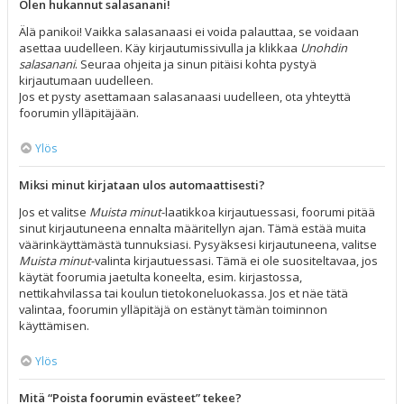
Olen hukannut salasanani!
Älä panikoi! Vaikka salasanaasi ei voida palauttaa, se voidaan
asettaa uudelleen. Käy kirjautumissivulla ja klikkaa
Unohdin
salasanani
. Seuraa ohjeita ja sinun pitäisi kohta pystyä
kirjautumaan uudelleen.
Jos et pysty asettamaan salasanaasi uudelleen, ota yhteyttä
foorumin ylläpitäjään.
Ylös
Miksi minut kirjataan ulos automaattisesti?
Jos et valitse
Muista minut
-laatikkoa kirjautuessasi, foorumi pitää
sinut kirjautuneena ennalta määritellyn ajan. Tämä estää muita
väärinkäyttämästä tunnuksiasi. Pysyäksesi kirjautuneena, valitse
Muista minut
-valinta kirjautuessasi. Tämä ei ole suositeltavaa, jos
käytät foorumia jaetulta koneelta, esim. kirjastossa,
nettikahvilassa tai koulun tietokoneluokassa. Jos et näe tätä
valintaa, foorumin ylläpitäjä on estänyt tämän toiminnon
käyttämisen.
Ylös
Mitä “Poista foorumin evästeet” tekee?