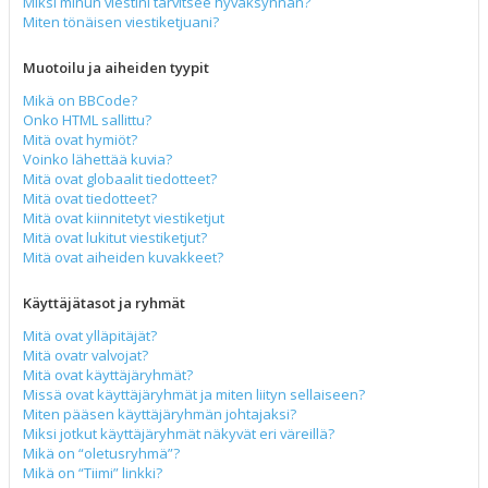
Miksi minun viestini tarvitsee hyväksynnän?
Miten tönäisen viestiketjuani?
Muotoilu ja aiheiden tyypit
Mikä on BBCode?
Onko HTML sallittu?
Mitä ovat hymiöt?
Voinko lähettää kuvia?
Mitä ovat globaalit tiedotteet?
Mitä ovat tiedotteet?
Mitä ovat kiinnitetyt viestiketjut
Mitä ovat lukitut viestiketjut?
Mitä ovat aiheiden kuvakkeet?
Käyttäjätasot ja ryhmät
Mitä ovat ylläpitäjät?
Mitä ovatr valvojat?
Mitä ovat käyttäjäryhmät?
Missä ovat käyttäjäryhmät ja miten liityn sellaiseen?
Miten pääsen käyttäjäryhmän johtajaksi?
Miksi jotkut käyttäjäryhmät näkyvät eri väreillä?
Mikä on “oletusryhmä”?
Mikä on “Tiimi” linkki?