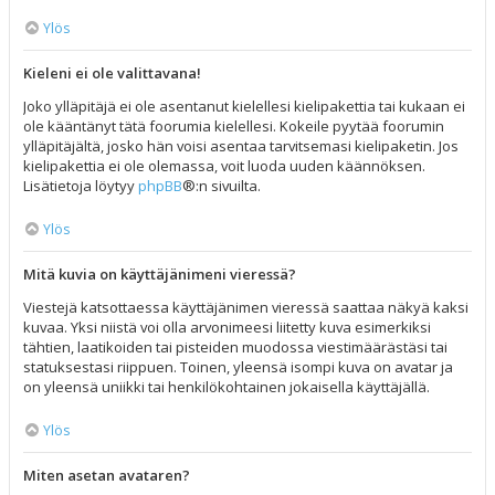
Ylös
Kieleni ei ole valittavana!
Joko ylläpitäjä ei ole asentanut kielellesi kielipakettia tai kukaan ei
ole kääntänyt tätä foorumia kielellesi. Kokeile pyytää foorumin
ylläpitäjältä, josko hän voisi asentaa tarvitsemasi kielipaketin. Jos
kielipakettia ei ole olemassa, voit luoda uuden käännöksen.
Lisätietoja löytyy
phpBB
®:n sivuilta.
Ylös
Mitä kuvia on käyttäjänimeni vieressä?
Viestejä katsottaessa käyttäjänimen vieressä saattaa näkyä kaksi
kuvaa. Yksi niistä voi olla arvonimeesi liitetty kuva esimerkiksi
tähtien, laatikoiden tai pisteiden muodossa viestimäärästäsi tai
statuksestasi riippuen. Toinen, yleensä isompi kuva on avatar ja
on yleensä uniikki tai henkilökohtainen jokaisella käyttäjällä.
Ylös
Miten asetan avataren?