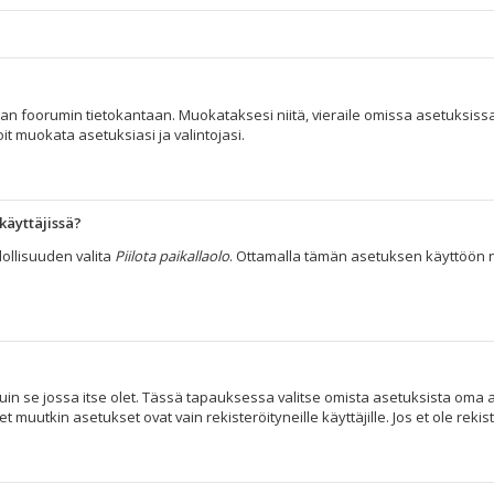
taan foorumin tietokantaan. Muokataksesi niitä, vieraile omissa asetuksissa
it muokata asetuksiasi ja valintojasi.
käyttäjissä?
ollisuuden valita
Piilota paikallaolo
. Ottamalla tämän asetuksen käyttöön näyt 
uin se jossa itse olet. Tässä tapauksessa valitse omista asetuksista oma a
tkin asetukset ovat vain rekisteröityneille käyttäjille. Jos et ole rekist