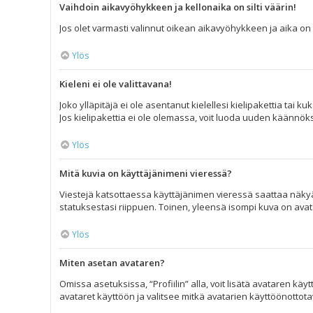
Vaihdoin aikavyöhykkeen ja kellonaika on silti väärin!
Jos olet varmasti valinnut oikean aikavyöhykkeen ja aika on s
Ylös
Kieleni ei ole valittavana!
Joko ylläpitäjä ei ole asentanut kielellesi kielipakettia tai 
Jos kielipakettia ei ole olemassa, voit luoda uuden käännöks
Ylös
Mitä kuvia on käyttäjänimeni vieressä?
Viestejä katsottaessa käyttäjänimen vieressä saattaa näkyä k
statuksestasi riippuen. Toinen, yleensä isompi kuva on avatar
Ylös
Miten asetan avataren?
Omissa asetuksissa, “Profiilin” alla, voit lisätä avataren kä
avataret käyttöön ja valitsee mitkä avatarien käyttöönottotava