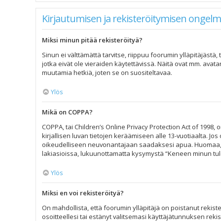
Kirjautumisen ja rekisteröitymisen ongelm
Miksi minun pitää rekisteröityä?
Sinun ei välttämättä tarvitse, riippuu foorumin ylläpitäjästä
jotka eivät ole vieraiden käytettävissä. Näitä ovat mm. avata
muutamia hetkiä, joten se on suositeltavaa.
Ylös
Mikä on COPPA?
COPPA, tai Children’s Online Privacy Protection Act of 1998, o
kirjallisen luvan tietojen keräämiseen alle 13-vuotiaalta. J
oikeudelliseen neuvonantajaan saadaksesi apua. Huomaa, et
lakiasioissa, lukuunottamatta kysymystä “Keneen minun tule
Ylös
Miksi en voi rekisteröityä?
On mahdollista, että foorumin ylläpitäjä on poistanut rekiste
osoitteellesi tai estänyt valitsemasi käyttäjätunnuksen reki