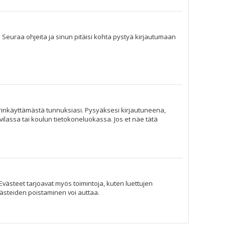
. Seuraa ohjeita ja sinun pitäisi kohta pystyä kirjautumaan
ärinkäyttämästä tunnuksiasi. Pysyäksesi kirjautuneena,
hvilassa tai koulun tietokoneluokassa. Jos et näe tätä
Evästeet tarjoavat myös toimintoja, kuten luettujen
västeiden poistaminen voi auttaa.