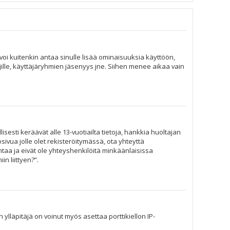
n voi kuitenkin antaa sinulle lisää ominaisuuksia käyttöön,
äjille, käyttäjäryhmien jäsenyys jne. Siihen menee aikaa vain
isesti keräävät alle 13-vuotiailta tietoja, hankkia huoltajan
sivua jolle olet rekisteröitymässä, ota yhteyttä
aa ja eivät ole yhteyshenkilöitä minkäänlaisissa
n liittyen?”.
 ylläpitäjä on voinut myös asettaa porttikiellon IP-