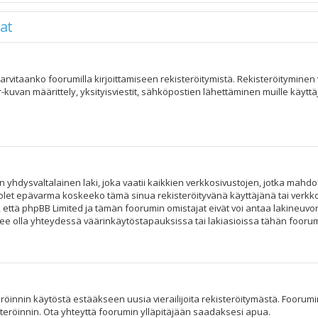
at
, tarvitaanko foorumilla kirjoittamiseen rekisteröitymistä. Rekisteröitymine
r-kuvan määrittely, yksityisviestit, sähköpostien lähettäminen muille käytt
n yhdysvaltalainen laki, joka vaatii kaikkien verkkosivustojen, jotka mahdoll
os olet epävarma koskeeko tämä sinua rekisteröityvänä käyttäjänä tai verkko
tä phpBB Limited ja tämän foorumin omistajat eivät voi antaa lakineuvont
e olla yhteydessä väärinkäytöstapauksissa tai lakiasioissa tähän foorumii
röinnin käytöstä estääkseen uusia vierailijoita rekisteröitymästä. Foorumin
steröinnin. Ota yhteyttä foorumin ylläpitäjään saadaksesi apua.