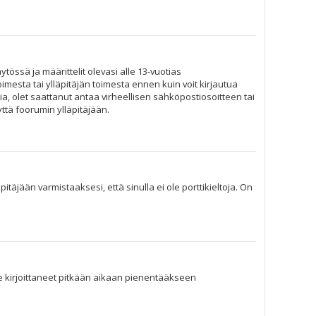
tössä ja määrittelit olevasi alle 13-vuotias
imesta tai ylläpitäjän toimesta ennen kuin voit kirjautua
ia, olet saattanut antaa virheellisen sähköpostiosoitteen tai
ttä foorumin ylläpitäjään.
täjään varmistaaksesi, että sinulla ei ole porttikieltoja. On
 ole kirjoittaneet pitkään aikaan pienentääkseen