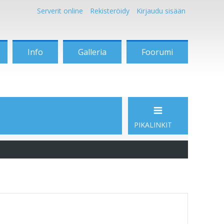
Serverit online
Rekisteröidy
Kirjaudu sisään
Info
Galleria
Foorumi
PIKALINKIT