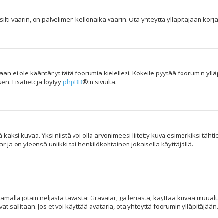
ilti väärin, on palvelimen kellonaika väärin. Ota yhteyttä ylläpitäjään kor
kukaan ei ole kääntänyt tätä foorumia kielellesi. Kokeile pyytää foorumin yllä
en. Lisätietoja löytyy
phpBB
®:n sivuilta.
aksi kuvaa. Yksi niistä voi olla arvonimeesi liitetty kuva esimerkiksi tähti
 ja on yleensä uniikki tai henkilökohtainen jokaisella käyttäjällä.
yttämällä jotain neljästä tavasta: Gravatar, galleriasta, käyttää kuvaa muua
t sallitaan. Jos et voi käyttää avataria, ota yhteyttä foorumin ylläpitäjään.