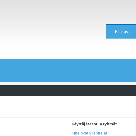
Etusivu
Käyttäjätasot ja ryhmät
Mitä ovat ylläpitäjät?