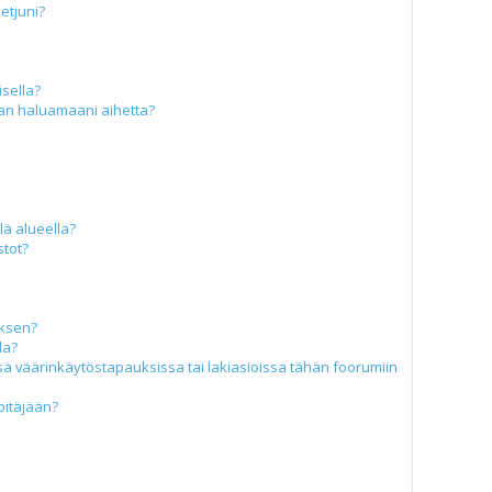
ketjuni?
isella?
aan haluamaani aihetta?
llä alueella?
stot?
uksen?
la?
ä väärinkäytöstapauksissa tai lakiasioissa tähän foorumiin
pitäjään?