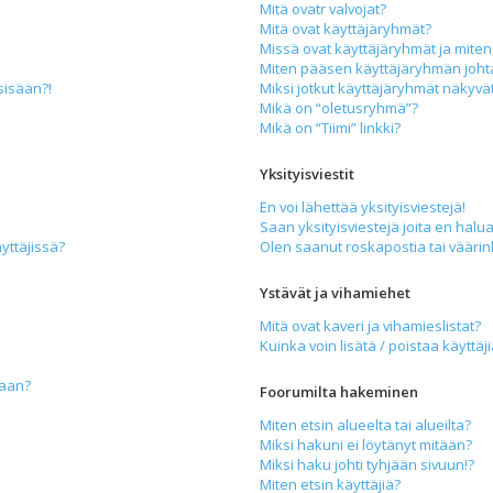
Mitä ovatr valvojat?
Mitä ovat käyttäjäryhmät?
Missä ovat käyttäjäryhmät ja miten 
Miten pääsen käyttäjäryhmän joht
sisään?!
Miksi jotkut käyttäjäryhmät näkyvät 
Mikä on “oletusryhmä”?
Mikä on “Tiimi” linkki?
Yksityisviestit
En voi lähettää yksityisviestejä!
Saan yksityisviestejä joita en halua
yttäjissä?
Olen saanut roskapostia tai väärink
Ystävät ja vihamiehet
Mitä ovat kaveri ja vihamieslistat?
Kuinka voin lisätä / poistaa käyttäj
maan?
Foorumilta hakeminen
Miten etsin alueelta tai alueilta?
Miksi hakuni ei löytänyt mitään?
Miksi haku johti tyhjään sivuun!?
Miten etsin käyttäjiä?