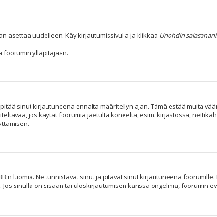
an asettaa uudelleen. Käy kirjautumissivulla ja klikkaa
Unohdin salasanani
 foorumin ylläpitäjään.
i pitää sinut kirjautuneena ennalta määritellyn ajan. Tämä estää muita vä
iteltavaa, jos käytät foorumia jaetulta koneelta, esim. kirjastossa, nettika
yttämisen.
B:n luomia. Ne tunnistavat sinut ja pitävät sinut kirjautuneena foorumille. 
. Jos sinulla on sisään tai uloskirjautumisen kanssa ongelmia, foorumin e