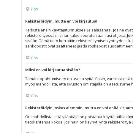
Ylös
Rekisteröidyin, mutta en voi kirjautua!
Tarkista ensin käyttäjätunnuksesi ja salasanasi. Jos ne ovat
rekisteröityessäsi, sinun tulee seurata saamiasi ohjeita. Jot
sisään. Tämä tieto kerrottiin rekisteröitymisen yhteydessä. J
sähköpostit ovat saattaneet jäädä roskapostisuodattimeen. Jo
Ylös
Miksi en voi kirjautua sisään?
Tämän tapahtumiseen on useita syitä. Ensin, varmista että tun
myös mahdollista, että sivuston omistajalla on asetusvirhe 
Ylös
Rekisteröidyin joskus aiemmin, mutta en voi enää kirjaut
On mahdollista, että ylläpitäjä on poistanut käyttäjätilisi k
tietokantansa kokoa. Jos näin on käynyt, yritä rekisteröityä