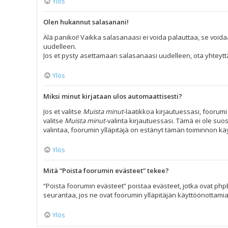
Ylös
Olen hukannut salasanani!
Älä panikoi! Vaikka salasanaasi ei voida palauttaa, se voida
uudelleen.
Jos et pysty asettamaan salasanaasi uudelleen, ota yhteyttä
Ylös
Miksi minut kirjataan ulos automaattisesti?
Jos et valitse
Muista minut
-laatikkoa kirjautuessasi, foorum
valitse
Muista minut
-valinta kirjautuessasi. Tämä ei ole suos
valintaa, foorumin ylläpitäjä on estänyt tämän toiminnon kä
Ylös
Mitä “Poista foorumin evästeet” tekee?
“Poista foorumin evästeet” poistaa evästeet, jotka ovat phpB
seurantaa, jos ne ovat foorumin ylläpitäjän käyttöönottamia
Ylös