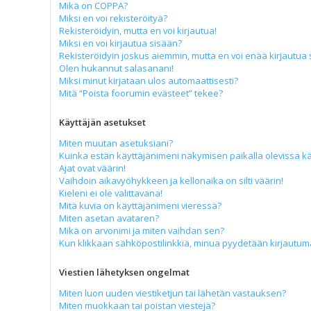
Mikä on COPPA?
Miksi en voi rekisteröityä?
Rekisteröidyin, mutta en voi kirjautua!
Miksi en voi kirjautua sisään?
Rekisteröidyin joskus aiemmin, mutta en voi enää kirjautua 
Olen hukannut salasanani!
Miksi minut kirjataan ulos automaattisesti?
Mitä “Poista foorumin evästeet” tekee?
Käyttäjän asetukset
Miten muutan asetuksiani?
Kuinka estän käyttäjänimeni näkymisen paikalla olevissa kä
Ajat ovat väärin!
Vaihdoin aikavyöhykkeen ja kellonaika on silti väärin!
Kieleni ei ole valittavana!
Mitä kuvia on käyttäjänimeni vieressä?
Miten asetan avataren?
Mikä on arvonimi ja miten vaihdan sen?
Kun klikkaan sähköpostilinkkiä, minua pyydetään kirjautu
Viestien lähetyksen ongelmat
Miten luon uuden viestiketjun tai lähetän vastauksen?
Miten muokkaan tai poistan viestejä?