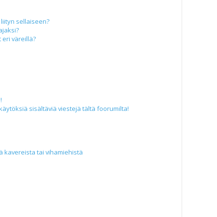
liityn sellaiseen?
ajaksi?
eri väreillä?
!
äytöksiä sisältäviä viestejä tältä foorumilta!
iä kavereista tai vihamiehistä