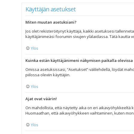
Käyttäjän asetukset
Miten muutan asetuksiani?
Jos olet rekisteröitynyt käyttäjä, kaikki asetuksesi tallenne
käyttäjänimeäsi foorumin sivujen ylälaidassa. Tätä kautta vo
Ylös
Kuinka estän käyttäjänimeni näkymisen paikalla olevissa 
Omissa asetuksissasi, “Asetukset”-välilehdellä, löydät mahd
piilossa oleviin käyttäjiin.
Ylös
Ajat ovat väärin!
On mahdollista, että näytetty aika on eri aikavyöhykkeeltä k
Huomaathan, että aikavyöhykkeen vaihtaminen, kuten monet muu
Ylös