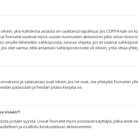
 oikein, yksi kahdesta asiasta on saattanut tapahtua. Jos COPPA-tuki on käy
kut foorumit vaativat myös uusien tunnusten aktivoinnin joko sinun itsesi to
os sinulle lähetettiin sähköpostia, seuraa ohjeita. Jos et saanut sähköpost
s olet varma, että antamasi sähköpostiosoite oli oikein, yritä ottaa yhtey
nuksesi ja salasanasi ovat oikein. Jos ne ovat, ota yhteyttä foorumin ylläpi
heidän päässään ja heidän pitäisi korjata se.
ua sisään?!
äytöstä jostain syystä. Useat foorumit myös poistavat käyttäjiä, jotka eivät
 uudelleen ja osallistu keskusteluun aktiivisemmin.