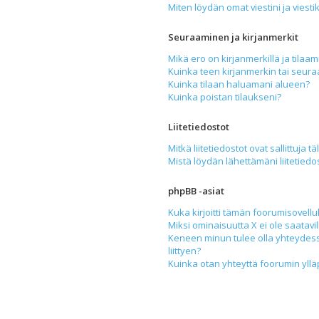
Miten löydän omat viestini ja viesti
Seuraaminen ja kirjanmerkit
Mikä ero on kirjanmerkillä ja tilaam
Kuinka teen kirjanmerkin tai seur
Kuinka tilaan haluamani alueen?
Kuinka poistan tilaukseni?
Liitetiedostot
Mitkä liitetiedostot ovat sallittuja tä
Mistä löydän lähettämäni liitetiedo
phpBB -asiat
Kuka kirjoitti tämän foorumisovell
Miksi ominaisuutta X ei ole saatavil
Keneen minun tulee olla yhteydess
liittyen?
Kuinka otan yhteyttä foorumin yllä