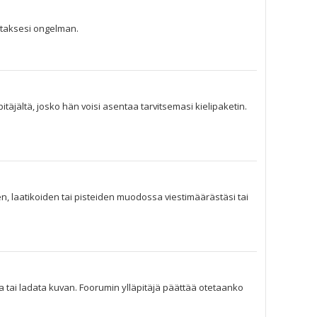
jataksesi ongelman.
pitäjältä, josko hän voisi asentaa tarvitsemasi kielipaketin.
en, laatikoiden tai pisteiden muodossa viestimäärästäsi tai
lta tai ladata kuvan. Foorumin ylläpitäjä päättää otetaanko