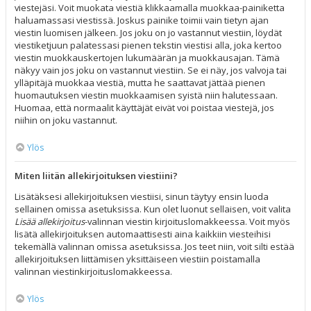
viestejäsi. Voit muokata viestiä klikkaamalla muokkaa-painiketta
haluamassasi viestissä. Joskus painike toimii vain tietyn ajan
viestin luomisen jälkeen. Jos joku on jo vastannut viestiin, löydät
viestiketjuun palatessasi pienen tekstin viestisi alla, joka kertoo
viestin muokkauskertojen lukumäärän ja muokkausajan. Tämä
näkyy vain jos joku on vastannut viestiin. Se ei näy, jos valvoja tai
ylläpitäjä muokkaa viestiä, mutta he saattavat jättää pienen
huomautuksen viestin muokkaamisen syistä niin halutessaan.
Huomaa, että normaalit käyttäjät eivät voi poistaa viestejä, jos
niihin on joku vastannut.
Ylös
Miten liitän allekirjoituksen viestiini?
Lisätäksesi allekirjoituksen viestiisi, sinun täytyy ensin luoda
sellainen omissa asetuksissa. Kun olet luonut sellaisen, voit valita
Lisää allekirjoitus
-valinnan viestin kirjoituslomakkeessa. Voit myös
lisätä allekirjoituksen automaattisesti aina kaikkiin viesteihisi
tekemällä valinnan omissa asetuksissa. Jos teet niin, voit silti estää
allekirjoituksen liittämisen yksittäiseen viestiin poistamalla
valinnan viestinkirjoituslomakkeessa.
Ylös