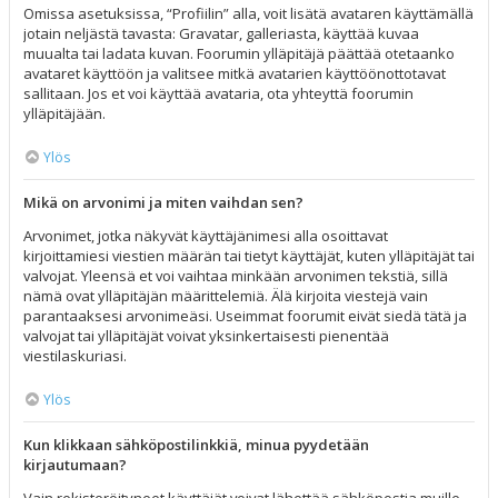
Omissa asetuksissa, “Profiilin” alla, voit lisätä avataren käyttämällä
jotain neljästä tavasta: Gravatar, galleriasta, käyttää kuvaa
muualta tai ladata kuvan. Foorumin ylläpitäjä päättää otetaanko
avataret käyttöön ja valitsee mitkä avatarien käyttöönottotavat
sallitaan. Jos et voi käyttää avataria, ota yhteyttä foorumin
ylläpitäjään.
Ylös
Mikä on arvonimi ja miten vaihdan sen?
Arvonimet, jotka näkyvät käyttäjänimesi alla osoittavat
kirjoittamiesi viestien määrän tai tietyt käyttäjät, kuten ylläpitäjät tai
valvojat. Yleensä et voi vaihtaa minkään arvonimen tekstiä, sillä
nämä ovat ylläpitäjän määrittelemiä. Älä kirjoita viestejä vain
parantaaksesi arvonimeäsi. Useimmat foorumit eivät siedä tätä ja
valvojat tai ylläpitäjät voivat yksinkertaisesti pienentää
viestilaskuriasi.
Ylös
Kun klikkaan sähköpostilinkkiä, minua pyydetään
kirjautumaan?