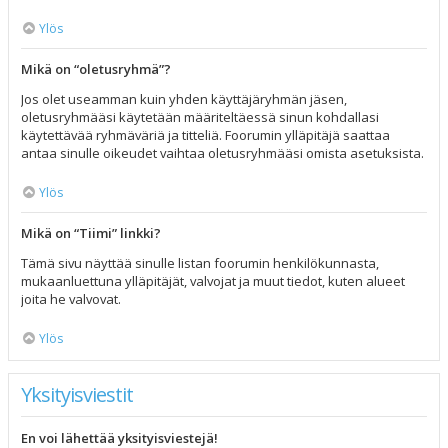
Ylös
Mikä on “oletusryhmä”?
Jos olet useamman kuin yhden käyttäjäryhmän jäsen,
oletusryhmääsi käytetään määriteltäessä sinun kohdallasi
käytettävää ryhmäväriä ja titteliä. Foorumin ylläpitäjä saattaa
antaa sinulle oikeudet vaihtaa oletusryhmääsi omista asetuksista.
Ylös
Mikä on “Tiimi” linkki?
Tämä sivu näyttää sinulle listan foorumin henkilökunnasta,
mukaanluettuna ylläpitäjät, valvojat ja muut tiedot, kuten alueet
joita he valvovat.
Ylös
Yksityisviestit
En voi lähettää yksityisviestejä!