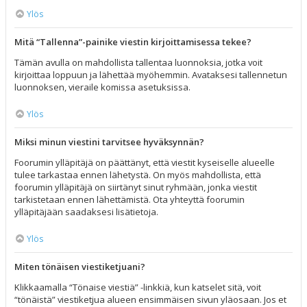
Ylös
Mitä “Tallenna”-painike viestin kirjoittamisessa tekee?
Tämän avulla on mahdollista tallentaa luonnoksia, jotka voit
kirjoittaa loppuun ja lähettää myöhemmin. Avataksesi tallennetun
luonnoksen, vieraile komissa asetuksissa.
Ylös
Miksi minun viestini tarvitsee hyväksynnän?
Foorumin ylläpitäjä on päättänyt, että viestit kyseiselle alueelle
tulee tarkastaa ennen lähetystä. On myös mahdollista, että
foorumin ylläpitäjä on siirtänyt sinut ryhmään, jonka viestit
tarkistetaan ennen lähettämistä. Ota yhteyttä foorumin
ylläpitäjään saadaksesi lisätietoja.
Ylös
Miten tönäisen viestiketjuani?
Klikkaamalla “Tönaise viestiä” -linkkiä, kun katselet sitä, voit
“tönäistä” viestiketjua alueen ensimmäisen sivun yläosaan. Jos et