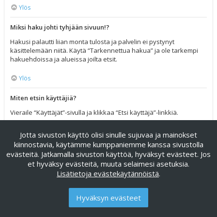
Ylös
Miksi haku johti tyhjään sivuun!?
Hakusi palautti liian monta tulosta ja palvelin ei pystynyt
käsittelemään niitä. Käytä “Tarkennettua hakua” ja ole tarkempi
hakuehdoissa ja alueissa joilta etsit.
Ylös
Miten etsin käyttäjiä?
Vieraile “Käyttäjät”-sivulla ja klikkaa “Etsi käyttäjä”-linkkiä.
Ylös
Jotta sivuston käyttö olisi sinulle sujuvaa ja mainokset
kiinnostavia, käytämme kumppaniemme kanssa sivustolla
Miten löydän omat viestini ja viestiketjuni?
evästeitä. Jatkamalla sivuston käyttöä, hyväksyt evästeet. Jos
et hyväksy evästeitä, muuta selaimesi asetuksia.
Omat viestisi näet klikkaamalla “Katso omia viestejäsi”-linkkiä
Lisätietoja evästekäytännöistä
.
omissa asetuksissa tai klikkaamalla “Etsi käyttäjän viesteistä”-
linkkiä omalla profiilisivullasi tai klikkaamalla “Pikalinkit”-valikkoa
foorumin ylälaidassa. Etsiäksesi omia viestiketjuja, käytä
Hyväksyn evästeet
tarkennettua hakua ja täytä sen hakuehdot haluamallasi tavalla.