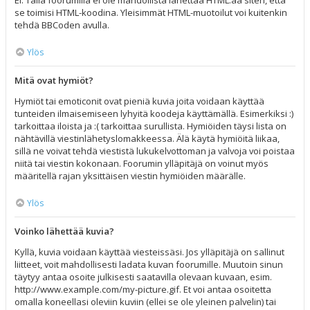
Ei. Tällä foorumilla ei ole mahdollista lähettää HTML:ää siten, että
se toimisi HTML-koodina. Yleisimmät HTML-muotoilut voi kuitenkin
tehdä BBCoden avulla.
Ylös
Mitä ovat hymiöt?
Hymiöt tai emoticonit ovat pieniä kuvia joita voidaan käyttää
tunteiden ilmaisemiseen lyhyitä koodeja käyttämällä. Esimerkiksi :)
tarkoittaa iloista ja :( tarkoittaa surullista. Hymiöiden täysi lista on
nähtävillä viestinlähetyslomakkeessa. Älä käytä hymiöitä liikaa,
sillä ne voivat tehdä viestistä lukukelvottoman ja valvoja voi poistaa
niitä tai viestin kokonaan. Foorumin ylläpitäjä on voinut myös
määritellä rajan yksittäisen viestin hymiöiden määrälle.
Ylös
Voinko lähettää kuvia?
Kyllä, kuvia voidaan käyttää viesteissäsi. Jos ylläpitäjä on sallinut
liitteet, voit mahdollisesti ladata kuvan foorumille. Muutoin sinun
täytyy antaa osoite julkisesti saatavilla olevaan kuvaan, esim.
http://www.example.com/my-picture.gif. Et voi antaa osoitetta
omalla koneellasi oleviin kuviin (ellei se ole yleinen palvelin) tai