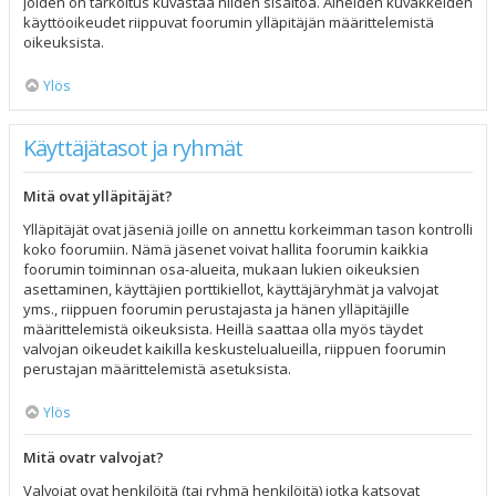
joiden on tarkoitus kuvastaa niiden sisältöä. Aiheiden kuvakkeiden
käyttöoikeudet riippuvat foorumin ylläpitäjän määrittelemistä
oikeuksista.
Ylös
Käyttäjätasot ja ryhmät
Mitä ovat ylläpitäjät?
Ylläpitäjät ovat jäseniä joille on annettu korkeimman tason kontrolli
koko foorumiin. Nämä jäsenet voivat hallita foorumin kaikkia
foorumin toiminnan osa-alueita, mukaan lukien oikeuksien
asettaminen, käyttäjien porttikiellot, käyttäjäryhmät ja valvojat
yms., riippuen foorumin perustajasta ja hänen ylläpitäjille
määrittelemistä oikeuksista. Heillä saattaa olla myös täydet
valvojan oikeudet kaikilla keskustelualueilla, riippuen foorumin
perustajan määrittelemistä asetuksista.
Ylös
Mitä ovatr valvojat?
Valvojat ovat henkilöitä (tai ryhmä henkilöitä) jotka katsovat