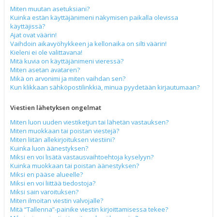
Miten muutan asetuksiani?
Kuinka estän käyttäjänimeni näkymisen paikalla olevissa
käyttäjissä?
Ajat ovat väärin!
Vaihdoin aikavyöhykkeen ja kellonaika on silti väärin!
Kieleni ei ole valittavana!
Mitä kuvia on käyttäjänimeni vieressä?
Miten asetan avataren?
Mikä on arvonimi ja miten vaihdan sen?
Kun klikkaan sähköpostilinkkiä, minua pyydetään kirjautumaan?
Viestien lähetyksen ongelmat
Miten luon uuden viestiketjun tai lähetän vastauksen?
Miten muokkaan tai poistan viestejä?
Miten liitän allekirjoituksen viestiini?
Kuinka luon äänestyksen?
Miksi en voi lisätä vastausvaihtoehtoja kyselyyn?
Kuinka muokkaan tai poistan äänestyksen?
Miksi en pääse alueelle?
Miksi en voi liittää tiedostoja?
Miksi sain varoituksen?
Miten ilmoitan viestin valvojalle?
Mitä “Tallenna”-painike viestin kirjoittamisessa tekee?