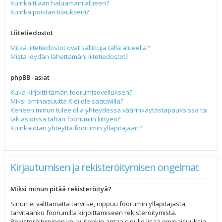
Kuinka tilaan haluamani alueen?
Kuinka poistan tilaukseni?
Liitetiedostot
Mitkä liitetiedostot ovat sallittuja tällä alueella?
Mistä löydän lähettämäni liitetiedostot?
phpBB -asiat
Kuka kirjoitti tämän foorumisovelluksen?
Miksi ominaisuutta X ei ole saatavilla?
Keneen minun tulee olla yhteydessä väärinkäytöstapauksissa tai
lakiasioissa tähän foorumiin liittyen?
Kuinka otan yhteyttä foorumin ylläpitäjään?
Kirjautumisen ja rekisteröitymisen ongelmat
Miksi minun pitää rekisteröityä?
Sinun ei välttämättä tarvitse, riippuu foorumin ylläpitäjästä,
tarvitaanko foorumilla kirjoittamiseen rekisteröitymistä.
Rekisteröityminen voi kuitenkin antaa sinulle lisää ominaisuuksia