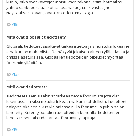
kuviin, jotka ovat käyttäjätunnistuksen takana, esim. hotmail tai
yahoo sähköpostilaatikot, salasanasuojatut sivustot, jne.
Näyttääksesi kuvan, käytä BBCoden [img]-tagia.
Ylös
Mitä ovat globaalit tiedotteet?
Globaalit tiedotteet sisältävät tärkeää tietoa ja sinun tulisi lukea ne
aina kun on mahdolista. Ne näkyvät jokaisen alueen ylälaidassa ja
omissa asetuksissa. Globaalien tiedotteiden oikeudet myöntää
foorumin ylläpitäjä.
Ylös
Mitä ovat tiedotteet?
Tiedotteet usein sisältävät tärkeää tietoa foorumista jota olet
lukemassa ja siksi ne tulisi lukea aina kun mahdollista. Tiedotteet
näkyvät jokaisen sivun ylälaidassa niillä foorumeilla joihin ne on
lähetetty. Kuten globaalien tiedotteiden kohdalla, tiedotteiden
lähettämisen oikeudet antaa foorumin ylläpitäjä.
Ylös