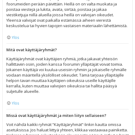
foorumeiden perään päivittäin. Heillä on on valta muokata ja
poistaa viestejä ja lukita, avata, siirtää, poistaa ja jakaa
viestiketjuja niillä alueilla joissa heillä on valvojan oikeudet.
Yleensä valvojat ovat paikalla estämässä aiheen vierestä
keskustelua tai hyvien tapojen vastaisen materiaalin lähettämistä.
Ylös
Mitä ovat käyttäjäryhmät?
Käyttäjäryhmät ovat käyttäjien ryhmiä, jotka jakavat yhteisön
hallittaviin osiin, joiden kanssa foorumin ylläpitäjät voivat toimia.
Jokainen käyttäjä voi kuulua useisiin ryhmiin ja jokaiselle ryhmälle
voidaan määritellä yksilölliset oikeudet. Tämä tarjoaa ylläpitäjille
helpon tavan muuttaa käyttäjien oikeuksia useille käyttäjille
kerralla, kuten muuttaa valvojien oikeuksia tai hallita pääsyä
suljetulle alueelle.
Ylös
Missä ovat käyttäjäryhmät ja miten liityn sellaiseen?
Voit nähdä kaikki ryhmät “Käyttäjäryhmät”-linkin kautta omissa
asetuksissa. Jos haluat liittyä yhteen, klikkaa vastaavaa painiketta.