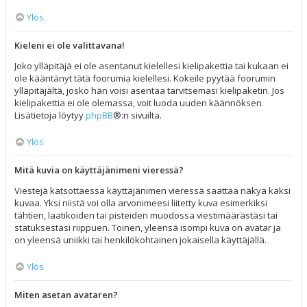
Ylös
Kieleni ei ole valittavana!
Joko ylläpitäjä ei ole asentanut kielellesi kielipakettia tai kukaan ei
ole kääntänyt tätä foorumia kielellesi. Kokeile pyytää foorumin
ylläpitäjältä, josko hän voisi asentaa tarvitsemasi kielipaketin. Jos
kielipakettia ei ole olemassa, voit luoda uuden käännöksen.
Lisätietoja löytyy
phpBB
®:n sivuilta.
Ylös
Mitä kuvia on käyttäjänimeni vieressä?
Viestejä katsottaessa käyttäjänimen vieressä saattaa näkyä kaksi
kuvaa. Yksi niistä voi olla arvonimeesi liitetty kuva esimerkiksi
tähtien, laatikoiden tai pisteiden muodossa viestimäärästäsi tai
statuksestasi riippuen. Toinen, yleensä isompi kuva on avatar ja
on yleensä uniikki tai henkilökohtainen jokaisella käyttäjällä.
Ylös
Miten asetan avataren?