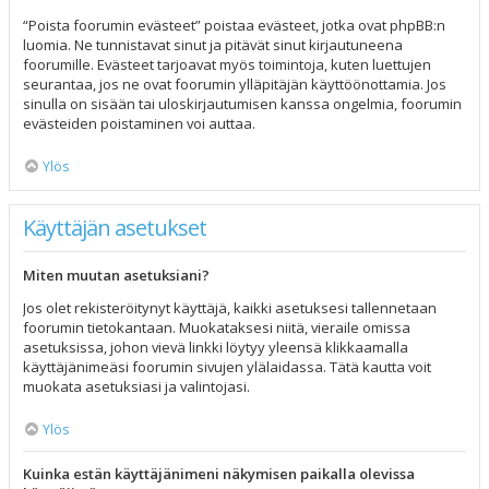
“Poista foorumin evästeet” poistaa evästeet, jotka ovat phpBB:n
luomia. Ne tunnistavat sinut ja pitävät sinut kirjautuneena
foorumille. Evästeet tarjoavat myös toimintoja, kuten luettujen
seurantaa, jos ne ovat foorumin ylläpitäjän käyttöönottamia. Jos
sinulla on sisään tai uloskirjautumisen kanssa ongelmia, foorumin
evästeiden poistaminen voi auttaa.
Ylös
Käyttäjän asetukset
Miten muutan asetuksiani?
Jos olet rekisteröitynyt käyttäjä, kaikki asetuksesi tallennetaan
foorumin tietokantaan. Muokataksesi niitä, vieraile omissa
asetuksissa, johon vievä linkki löytyy yleensä klikkaamalla
käyttäjänimeäsi foorumin sivujen ylälaidassa. Tätä kautta voit
muokata asetuksiasi ja valintojasi.
Ylös
Kuinka estän käyttäjänimeni näkymisen paikalla olevissa