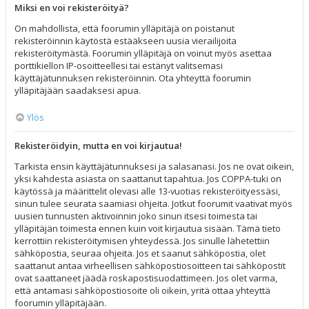
Miksi en voi rekisteröityä?
On mahdollista, että foorumin ylläpitäjä on poistanut
rekisteröinnin käytöstä estääkseen uusia vierailijoita
rekisteröitymästä. Foorumin ylläpitäjä on voinut myös asettaa
porttikiellon IP-osoitteellesi tai estänyt valitsemasi
käyttäjätunnuksen rekisteröinnin. Ota yhteyttä foorumin
ylläpitäjään saadaksesi apua.
Ylös
Rekisteröidyin, mutta en voi kirjautua!
Tarkista ensin käyttäjätunnuksesi ja salasanasi. Jos ne ovat oikein,
yksi kahdesta asiasta on saattanut tapahtua. Jos COPPA-tuki on
käytössä ja määrittelit olevasi alle 13-vuotias rekisteröityessäsi,
sinun tulee seurata saamiasi ohjeita. Jotkut foorumit vaativat myös
uusien tunnusten aktivoinnin joko sinun itsesi toimesta tai
ylläpitäjän toimesta ennen kuin voit kirjautua sisään. Tämä tieto
kerrottiin rekisteröitymisen yhteydessä. Jos sinulle lähetettiin
sähköpostia, seuraa ohjeita. Jos et saanut sähköpostia, olet
saattanut antaa virheellisen sähköpostiosoitteen tai sähköpostit
ovat saattaneet jäädä roskapostisuodattimeen. Jos olet varma,
että antamasi sähköpostiosoite oli oikein, yritä ottaa yhteyttä
foorumin ylläpitäjään.