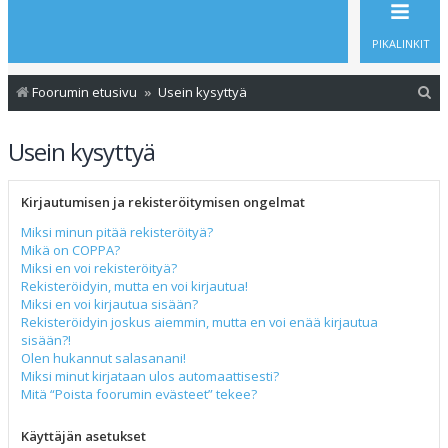
PIKALINKIT
E
Foorumin etusivu
Usein kysyttyä
t
Usein kysyttyä
s
i
Kirjautumisen ja rekisteröitymisen ongelmat
Miksi minun pitää rekisteröityä?
Mikä on COPPA?
Miksi en voi rekisteröityä?
Rekisteröidyin, mutta en voi kirjautua!
Miksi en voi kirjautua sisään?
Rekisteröidyin joskus aiemmin, mutta en voi enää kirjautua
sisään?!
Olen hukannut salasanani!
Miksi minut kirjataan ulos automaattisesti?
Mitä “Poista foorumin evästeet” tekee?
Käyttäjän asetukset