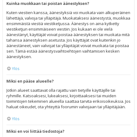
Kuinka muokkaan tai poistan äänestyksen?
Kuten viestien kanssa, äänestyksiä voi muokata vain alkuperäinen
lähettäjä, valvoja tai ylläpitäjä. Muokataksesi äänestystä, muokkaa
ensimmäistä viestiä viestiketjussa. Äänestys on aina kytketty
viestiketjun ensimmäiseen viestiin. Jos kukaan ei ole vielä
äänestänyt, käyttäjät voivat poistaa äänestyksen tai muokata mitä
tahansa äänestyksen asetusta. Jos käyttäjät ovat kuitenkin jo
äänestäneet, vain valvojat tai ylläpitäjät voivat muokata tai poistaa
sen. Tämä estää äänestysvaihtoehtojen vaihtamisen kesken
äänestyksen.
Ylös
Miksi en pääse alueelle?
Jotkin alueet saattavat olla rajattu vain tietyille käyttäjille tai
ryhmille. Katsoaksesi, lukeaksesi, kirjoittaaksesi tai muiden
toimintojen tekeminen alueella saattaa tarvita erikoisoikeuksia. Jos
haluat oikeudet, ota yhteyttä foorumin valvojaan tai ylläpitäjään.
Ylös
Miksi en voi liittää tiedostoja?