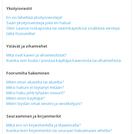
Yksityisviestit
En voi lähettää yksityisviestejä!
Saan yksityisviestejä joita en halua!
Olen saanut roskapostia tai väärinkäytöksiä sisältäviä viestejä
tältä foorumilta!
Ystävät ja vihamiehet
Mitä ovat kaveri ja vihamieslistat?
Kuinka voin lisätä / poistaa käyttäjiä kavereista tai vihamiehistä
Foorumilta hakeminen
Miten etsin alueelta tai alueilta?
Miksi hakuni ei löytänyt mitään?
Miksi haku johti tyhjään sivuun!?
Miten etsin käyttäjiä?
Miten löydän omat viestini ja viestiketjuni?
Seuraaminen ja kirjanmerkit
Mikä ero on kirjanmerkillä ja tilaamisella?
Kuinka teen kirjanmerkin tai seuraan haluamaani aihetta?