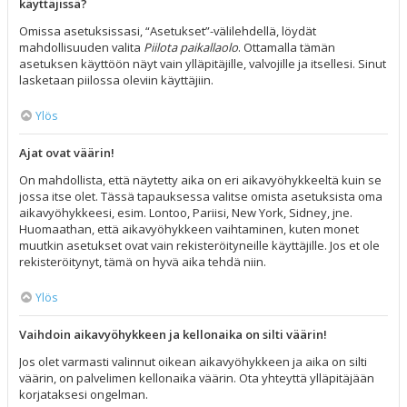
käyttäjissä?
Omissa asetuksissasi, “Asetukset”-välilehdellä, löydät
mahdollisuuden valita
Piilota paikallaolo
. Ottamalla tämän
asetuksen käyttöön näyt vain ylläpitäjille, valvojille ja itsellesi. Sinut
lasketaan piilossa oleviin käyttäjiin.
Ylös
Ajat ovat väärin!
On mahdollista, että näytetty aika on eri aikavyöhykkeeltä kuin se
jossa itse olet. Tässä tapauksessa valitse omista asetuksista oma
aikavyöhykkeesi, esim. Lontoo, Pariisi, New York, Sidney, jne.
Huomaathan, että aikavyöhykkeen vaihtaminen, kuten monet
muutkin asetukset ovat vain rekisteröityneille käyttäjille. Jos et ole
rekisteröitynyt, tämä on hyvä aika tehdä niin.
Ylös
Vaihdoin aikavyöhykkeen ja kellonaika on silti väärin!
Jos olet varmasti valinnut oikean aikavyöhykkeen ja aika on silti
väärin, on palvelimen kellonaika väärin. Ota yhteyttä ylläpitäjään
korjataksesi ongelman.