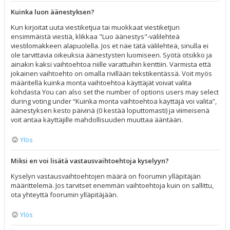
Kuinka luon äänestyksen?
Kun kirjoitat uuta viestiketjua tai muokkaat viestiketjun
ensimmäistä viestiä, klikkaa "Luo äänestys"-välilehteä
viestilomakkeen alapuolella. Jos et näe tätä välilehteä, sinulla ei
ole tarvittavia oikeuksia äänestysten luomiseen. Syötä otsikko ja
ainakin kaksi vaihtoehtoa niille varattuihin kenttiin. Varmista että
jokainen vaihtoehto on omalla rivillään tekstikentässä. Voit myös
määritellä kuinka monta vaihtoehtoa käyttäjät voivat valita
kohdasta You can also set the number of options users may select
during voting under “Kuinka monta vaihtoehtoa käyttäjä voi valita”,
äänestyksen kesto päivinä (0 kestää loputtomasti) ja viimeisenä
voit antaa käyttäjille mahdollisuuden muuttaa ääntään.
Ylös
Miksi en voi lisätä vastausvaihtoehtoja kyselyyn?
Kyselyn vastausvaihtoehtojen määrä on foorumin ylläpitäjän
määrittelemä. Jos tarvitset enemmän vaihtoehtoja kuin on sallittu,
ota yhteyttä foorumin ylläpitäjään.
Ylös