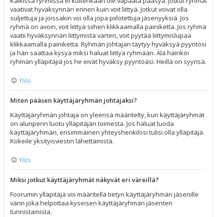
Kaikissa ryhmissä ei kuitenkaan ole vapaata pääsyä. Jotkut ryhmät
vaativat hyväksynnän ennen kuin voit liittyä. Jotkut voivat olla
suljettuja ja joissakin voi olla jopa piilotettuja jäsenyyksiä. Jos
ryhmä on avoin, voit liittyä siihen klikkaamalla painiketta. Jos ryhmä
vaatii hyväksynnän liittymistä varten, voit pyytää liittymislupaa
klikkaamalla painiketta. Ryhmän johtajan täytyy hyväksyä pyyntösi
ja hän saattaa kysyä miksi haluat liittyä ryhmään. Älä häiriköi
ryhmän ylläpitäjiä jos he eivät hyväksy pyyntöäsi. Heillä on syynsä.
Ylös
Miten pääsen käyttäjäryhmän johtajaksi?
Käyttäjäryhmän johtaja on yleensä määritelty, kun käyttäjäryhmät
on alunperin luotu ylläpitäjän toimesta. Jos haluat luoda
käyttäjäryhmän, ensimmäinen yhteyshenkilösi tulisi olla ylläpitäjä.
Kokeile yksityisviestin lähettämistä.
Ylös
Miksi jotkut käyttäjäryhmät näkyvät eri väreillä?
Foorumin ylläpitäjä voi määritellä tietyn käyttäjäryhmän jäsenille
värin joka helpottaa kyseisen käyttäjäryhmän jäsenten
tunnistamista.