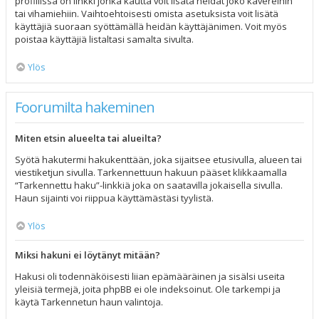
profiilissa on linkki jonka kautta voit lisätä heidät joko kavereihin
tai vihamiehiin. Vaihtoehtoisesti omista asetuksista voit lisätä
käyttäjiä suoraan syöttämällä heidän käyttäjänimen. Voit myös
poistaa käyttäjiä listaltasi samalta sivulta.
Ylös
Foorumilta hakeminen
Miten etsin alueelta tai alueilta?
Syötä hakutermi hakukenttään, joka sijaitsee etusivulla, alueen tai
viestiketjun sivulla. Tarkennettuun hakuun pääset klikkaamalla
“Tarkennettu haku”-linkkiä joka on saatavilla jokaisella sivulla.
Haun sijainti voi riippua käyttämästäsi tyylistä.
Ylös
Miksi hakuni ei löytänyt mitään?
Hakusi oli todennäköisesti liian epämääräinen ja sisälsi useita
yleisiä termejä, joita phpBB ei ole indeksoinut. Ole tarkempi ja
käytä Tarkennetun haun valintoja.