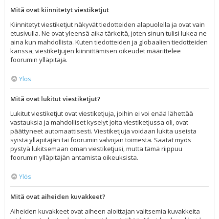
Mitä ovat kiinnitetyt viestiketjut
Kiinnitetyt viestiketjut näkyvät tiedotteiden alapuolella ja ovat vain
etusivulla. Ne ovat yleensä aika tärkeitä, joten sinun tulisi lukea ne
aina kun mahdollista. Kuten tiedotteiden ja globaalien tiedotteiden
kanssa, viestiketjujen kiinnittämisen oikeudet määrittelee
foorumin ylläpitäjä.
Ylös
Mitä ovat lukitut viestiketjut?
Lukitut viestiketjut ovat viestiketjuja, joihin ei voi enää lähettää
vastauksia ja mahdolliset kyselyt joita viestiketjussa oli, ovat
päättyneet automaattisesti. Viestiketjuja voidaan lukita useista
syistä ylläpitäjän tai foorumin valvojan toimesta. Saatat myös
pystyä lukitsemaan oman viestiketjusi, mutta tämä riippuu
foorumin ylläpitäjän antamista oikeuksista.
Ylös
Mitä ovat aiheiden kuvakkeet?
Aiheiden kuvakkeet ovat aiheen aloittajan valitsemia kuvakkeita