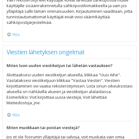
Vain rekisteröityneet käyttäjät voivat lähettää sähköpostia muille
käyttäjille sisäänrakennetulla sähköpostilomakkeella ja vain jos
ylläpitäjä sallii tämän ominaisuuden. Kirjautuminen vaaditaan, jotta
tunnistautumattomat käyttäjät eivät voisi väärinkäyttää
sähköpostijärjestelmää.
Ylös
Viestien lähetyksen ongelmat
Miten luon uuden viestiketjun tai lähetän vastauksen?
Aloittaaksesi uuden viestiketjun alueella, klikkaa "Uusi Aihe".
Vastataksesi viestiketjuun klikkaa "Vastaa Viestiin". Viestien
kirjoittaminen voi vaatia rekisteröitymisen. Lista sinun oikeuksistasi
alueella on nähtävillä alueen ja viestiketjun alalaidassa.
Esimerkiksi: Voit kirjoittaa uusia viestejä, Voit lähettää
liitetiedostoja, jne.
Ylös
Miten muokkaan tai poistan viestejä?
Jos et ole foorumin ylläpitäjä tai valvoja, voit muokata vain omia