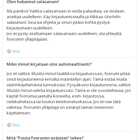
Olen hukannut salasanani!
Älä panikoi! Vaikka salasanaasi ei voida palauttaa, se voidaan
asettaa uudelleen. Käy kirjautumissivulla ja klikkaa
Unohdin
salasanani
. Seuraa ohjeita ja sinun pitäisi kohta pystyä
kirjautumaan uudelleen.
Jos et pysty asettamaan salasanaasi uudelleen, ota yhteyttä
foorumin ylläpitäjään.
Ylös
Miksi minut kirjataan ulos automaattisesti?
Jos et valitse
Muista minut
-laatikkoa kirjautuessasi, foorumi pitää
sinut kirjautuneena ennalta määritellyn ajan. Tämä estää muita
väärinkäyttämästä tunnuksiasi. Pysyäksesi kirjautuneena, valitse
Muista minut
-valinta kirjautuessasi. Tämä ei ole suositeltavaa, jos
käytät foorumia jaetulta koneelta, esim. kirjastossa,
nettikahvilassa tai koulun tietokoneluokassa. Jos et näe tätä
valintaa, foorumin ylläpitäjä on estänyt tämän toiminnon
käyttämisen.
Ylös
Mitä “Poista foorumin evästeet” tekee?