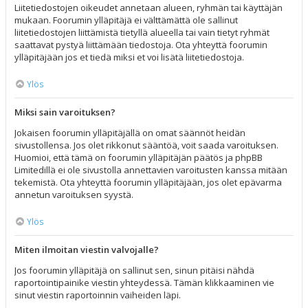
Liitetiedostojen oikeudet annetaan alueen, ryhmän tai käyttäjän
mukaan. Foorumin ylläpitäjä ei välttämättä ole sallinut
liitetiedostojen liittämistä tietyllä alueella tai vain tietyt ryhmät
saattavat pystyä liittämään tiedostoja. Ota yhteyttä foorumin
ylläpitäjään jos et tiedä miksi et voi lisätä liitetiedostoja.
Ylös
Miksi sain varoituksen?
Jokaisen foorumin ylläpitäjällä on omat säännöt heidän
sivustollensa. Jos olet rikkonut sääntöä, voit saada varoituksen.
Huomioi, että tämä on foorumin ylläpitäjän päätös ja phpBB
Limitedillä ei ole sivustolla annettavien varoitusten kanssa mitään
tekemistä. Ota yhteyttä foorumin ylläpitäjään, jos olet epävarma
annetun varoituksen syystä.
Ylös
Miten ilmoitan viestin valvojalle?
Jos foorumin ylläpitäjä on sallinut sen, sinun pitäisi nähdä
raportointipainike viestin yhteydessä. Tämän klikkaaminen vie
sinut viestin raportoinnin vaiheiden läpi.