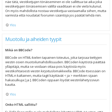
näe tätä, viestiketjujen tönäiseminen ei ole sallittua tai aika joka
viestiketjujen tönäisemisen välillä vaaditaan ei ole vielä kulunut.
On myös mahdollista nostaa viestiketjua vastaamalla siihen, mutta
varmista että noudatat foorumin sääntöjä jos päätät tehdä niin.
Ylös
Muotoilu ja aiheiden tyypit
Mikä on BBCode?
BBCode on HTML-kielen tapainen toteutus, joka tarjoaa tiettyjen
viestin osien muotoilumahdollisuuden. BBCoden käytöstä päättää
ylläpitäjä, mutta se voidaan ottaa pois käytöstä myös
viestikohtaisesti viestin kirjoituslomakkeella. BBCode itsessään on
HTML:n kaltainen, mutta tagit käyttävät < ja > merkkien sijaan
hakasulkuja [ ja ]. BBCoden oppaan löydät viestinlähetyssivun
kautta.
Ylös
Onko HTML sallittu?