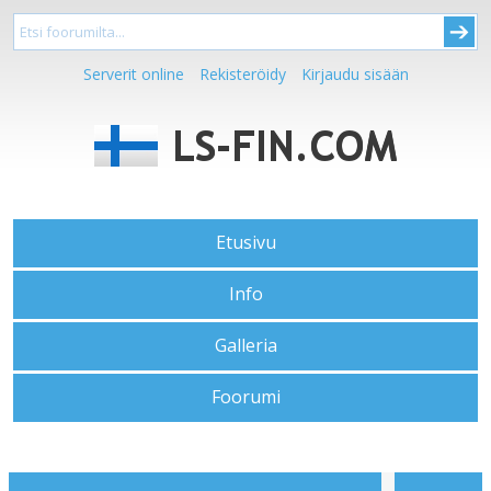
Serverit online
Rekisteröidy
Kirjaudu sisään
Etusivu
Info
Galleria
Foorumi