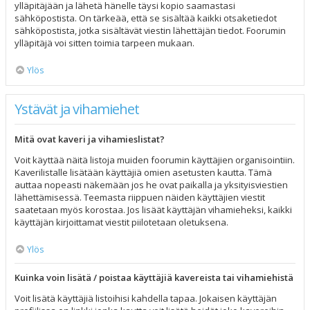
ylläpitäjään ja lähetä hänelle täysi kopio saamastasi
sähköpostista. On tärkeää, että se sisältää kaikki otsaketiedot
sähköpostista, jotka sisältävät viestin lähettäjän tiedot. Foorumin
ylläpitäjä voi sitten toimia tarpeen mukaan.
Ylös
Ystävät ja vihamiehet
Mitä ovat kaveri ja vihamieslistat?
Voit käyttää näitä listoja muiden foorumin käyttäjien organisointiin.
Kaverilistalle lisätään käyttäjiä omien asetusten kautta. Tämä
auttaa nopeasti näkemään jos he ovat paikalla ja yksityisviestien
lähettämisessä. Teemasta riippuen näiden käyttäjien viestit
saatetaan myös korostaa. Jos lisäät käyttäjän vihamieheksi, kaikki
käyttäjän kirjoittamat viestit piilotetaan oletuksena.
Ylös
Kuinka voin lisätä / poistaa käyttäjiä kavereista tai vihamiehistä
Voit lisätä käyttäjiä listoihisi kahdella tapaa. Jokaisen käyttäjän