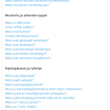
Miksi minun viestini tarvitsee hyväksynnän?
Miten tönäisen viestiketjuani?
Muotoilu ja aiheiden tyypit
Mikä on BBCode?
Onko HTML sallittu?
Mitä ovat hymiöt?
Voinko lähettää kuvia?
Mitä ovat globaalit tiedotteet?
Mitä ovat tiedotteet?
Mitä ovat kiinnitetyt viestiketjut
Mitä ovat lukitut viestiketjut?
Mitä ovat aiheiden kuvakkeet?
Käyttäjätasot ja ryhmät
Mitä ovat ylläpitäjät?
Mitä ovatr valvojat?
Mitä ovat käyttäjäryhmät?
Missä ovat käyttäjäryhmät ja miten liityn sellaiseen?
Miten pääsen käyttäjäryhmän johtajaksi?
Miksi jotkut käyttäjäryhmät näkyvät eri väreillä?
Mikä on “oletusryhmä”?
Mikä on “Tiimi” linkki?