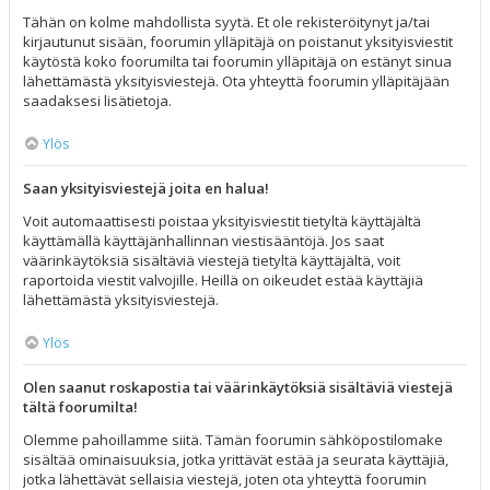
Tähän on kolme mahdollista syytä. Et ole rekisteröitynyt ja/tai
kirjautunut sisään, foorumin ylläpitäjä on poistanut yksityisviestit
käytöstä koko foorumilta tai foorumin ylläpitäjä on estänyt sinua
lähettämästä yksityisviestejä. Ota yhteyttä foorumin ylläpitäjään
saadaksesi lisätietoja.
Ylös
Saan yksityisviestejä joita en halua!
Voit automaattisesti poistaa yksityisviestit tietyltä käyttäjältä
käyttämällä käyttäjänhallinnan viestisääntöjä. Jos saat
väärinkäytöksiä sisältäviä viestejä tietyltä käyttäjältä, voit
raportoida viestit valvojille. Heillä on oikeudet estää käyttäjiä
lähettämästä yksityisviestejä.
Ylös
Olen saanut roskapostia tai väärinkäytöksiä sisältäviä viestejä
tältä foorumilta!
Olemme pahoillamme siitä. Tämän foorumin sähköpostilomake
sisältää ominaisuuksia, jotka yrittävät estää ja seurata käyttäjiä,
jotka lähettävät sellaisia viestejä, joten ota yhteyttä foorumin