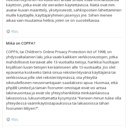
käyttöön, jotka eivät ole vieraiden käytettävissä. Näitä ovat mm.
avatar-kuvan määrittely, yksityisviestit, sähköpostien lähettäminen
muille käyttäjille, käyttäjäryhmien jäsenyys jne. Siihen menee
aikaa vain muutamia hetkiä, joten se on suositeltavaa.
Ylös
Mikä on COPPA?
COPPA, tai Children’s Online Privacy Protection Act of 1998, on
yhdysvaltalainen laki, joka vaatii kaikkien verkkosivustojen, jotka
mahdollisesti keräävät alle 13-vuotiailta tietoja, hankkia huoltajan
kirjallisen luvan tietojen keräämiseen alle 13-vuotiaalta. Jos olet
epävarma koskeeko tämä sinua rekisteröityvänä käyttäjänä tai
verkkosivua jolle olet rekisteröitymässä, ota yhteyttä
oikeudelliseen neuvonantajaan saadaksesi apua. Huomaa, että
phpBB Limited ja tämän foorumin omistajat eivät voi antaa
lakineuvontaa ja eivät ole yhteyshenkilöitä minkäänlaisissa
lakiasioissa, lukuunottamatta kysymystä “Keneen minun tulee olla
yhteydessä väärinkäytöstapauksissa tai lakiasioissa tähän
foorumiin liittyen?”.
Ylös