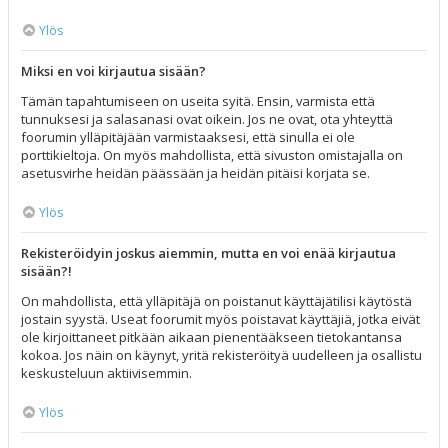
Ylös
Miksi en voi kirjautua sisään?
Tämän tapahtumiseen on useita syitä. Ensin, varmista että
tunnuksesi ja salasanasi ovat oikein. Jos ne ovat, ota yhteyttä
foorumin ylläpitäjään varmistaaksesi, että sinulla ei ole
porttikieltoja. On myös mahdollista, että sivuston omistajalla on
asetusvirhe heidän päässään ja heidän pitäisi korjata se.
Ylös
Rekisteröidyin joskus aiemmin, mutta en voi enää kirjautua
sisään?!
On mahdollista, että ylläpitäjä on poistanut käyttäjätilisi käytöstä
jostain syystä. Useat foorumit myös poistavat käyttäjiä, jotka eivät
ole kirjoittaneet pitkään aikaan pienentääkseen tietokantansa
kokoa. Jos näin on käynyt, yritä rekisteröityä uudelleen ja osallistu
keskusteluun aktiivisemmin.
Ylös